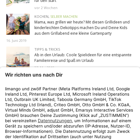
für den Start
vor 2 Wochen
KOCHEN
,
SELBER MACHEN
Mama, was grillen wir heute? Mit diesen Grillideen und
kinderleichten Dekotipps machen Du und Deine Kids
aus dem Grillabend eine kleine Gartenparty
16. Juni 2019
TIPPS & TRICKS
Ab in den Urlaub: Coole Spielideen für eine entspannte
Familienreise und Spaß im Urlaub
27. Mai 2019
AM MEISTEN GETEILT
Aus Leonie Handtäschchen: Ich war beim Friseur. Oder –
Mama, Du siehst aus wie ein Geist!
0 GETEILTE INHALTE
Doppelt hält besser. Zwillingsvater Sven erzählt: Lieber