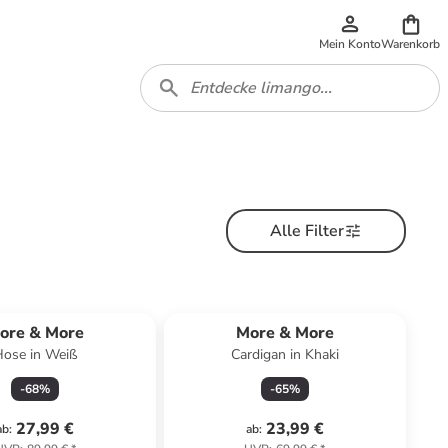
Mein Konto
Warenkorb
Alle Filter
ore & More
More & More
ose in Weiß
Cardigan in Khaki
-
68
%
-
65
%
27,99 €
23,99 €
ab
:
ab
: