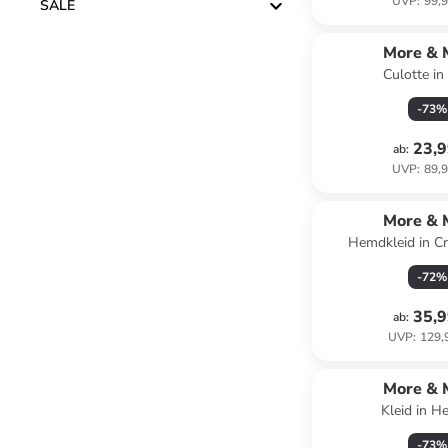
UVP
:
99,9
SALE
More & 
Culotte i
-
73
%
23,9
ab
:
UVP
:
89,9
More & 
Hemdkleid in C
-
72
%
35,9
ab
:
UVP
:
129,
More & 
Kleid in He
-
73
%