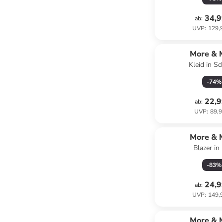
34,9
ab
:
UVP
:
129,
More & 
Kleid in S
-
74
%
22,9
ab
:
UVP
:
89,9
More & 
Blazer in
-
83
%
24,9
ab
:
UVP
:
149,
More & 