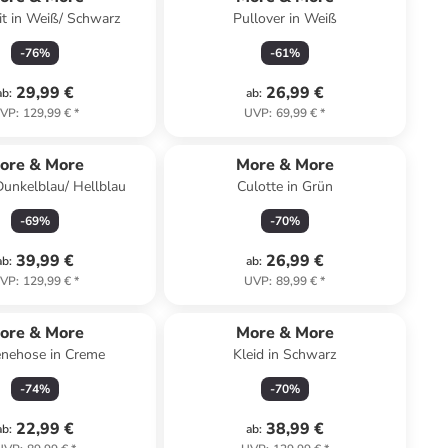
t in Weiß/ Schwarz
Pullover in Weiß
-
76
%
-
61
%
29,99 €
26,99 €
ab
:
ab
:
VP
:
129,99 €
*
UVP
:
69,99 €
*
Top deal
ore & More
More & More
 Dunkelblau/ Hellblau
Culotte in Grün
-
69
%
-
70
%
39,99 €
26,99 €
ab
:
ab
:
VP
:
129,99 €
*
UVP
:
89,99 €
*
ore & More
More & More
enehose in Creme
Kleid in Schwarz
-
74
%
-
70
%
22,99 €
38,99 €
ab
:
ab
: