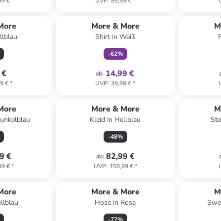
99 €
*
UVP
:
89,99 €
*
family
exklusiv
More
More & More
M
llblau
Shirt in Weiß
-
62
%
 €
14,99 €
ab
:
9 €
*
UVP
:
39,99 €
*
More
More & More
M
Dunkelblau
Kleid in Hellblau
Sto
-
48
%
9 €
82,99 €
ab
:
99 €
*
UVP
:
159,99 €
*
More
More & More
M
llblau
Hose in Rosa
Swea
-
77
%