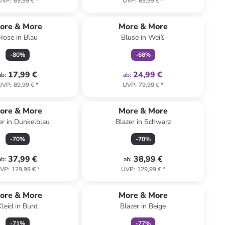
UVP
:
89,99 €
*
UVP
:
69,99 €
*
family
exklusiv
ore & More
More & More
Hose in Blau
Bluse in Weiß
-
80
%
-
68
%
17,99 €
24,99 €
ab
:
ab
:
UVP
:
89,99 €
*
UVP
:
79,99 €
*
ore & More
More & More
er in Dunkelblau
Blazer in Schwarz
-
70
%
-
70
%
37,99 €
38,99 €
ab
:
ab
:
VP
:
129,99 €
*
UVP
:
129,99 €
*
family
exklusiv
ore & More
More & More
Kleid in Bunt
Blazer in Beige
-
71
%
-
77
%