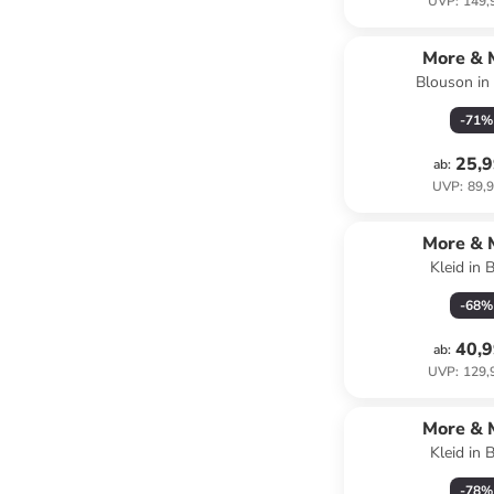
UVP
:
149,
More & 
Blouson in
-
71
%
25,9
ab
:
UVP
:
89,9
More & 
Kleid in 
-
68
%
40,9
ab
:
UVP
:
129,
More & 
Kleid in 
-
78
%