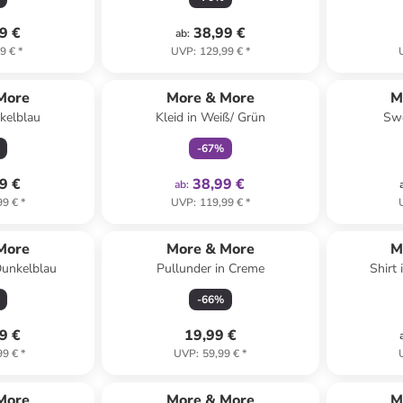
9 €
38,99 €
ab
:
9 €
*
UVP
:
129,99 €
*
family
exklusiv
More
More & More
M
nkelblau
Kleid in Weiß/ Grün
Swe
-
67
%
9 €
38,99 €
ab
:
99 €
*
UVP
:
119,99 €
*
More
More & More
M
Dunkelblau
Pullunder in Creme
Shirt
-
66
%
9 €
19,99 €
99 €
*
UVP
:
59,99 €
*
klusiv
More
More & More
M