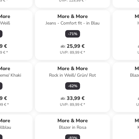
9 €
*
UVP
:
129,99 €
*
More
More & More
M
n Weiß
Jeans - Comfort fit - in Blau
-
71
%
9 €
25,99 €
ab
:
9 €
*
UVP
:
89,99 €
*
More
More & More
M
reme/ Khaki
Rock in Weiß/ Grün/ Rot
Blaz
-
62
%
9 €
33,99 €
ab
:
99 €
*
UVP
:
89,99 €
*
U
More
More & More
M
llblau
Blazer in Rosa
-
83
%