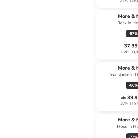
UVP
:
139,
More & 
Rock in He
-
57
%
37,99
UVP
:
89,9
More & 
Jeansjacke in 
-
66
%
39,9
ab
:
UVP
:
119,
More & 
Hose in He
-
77
%