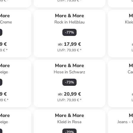
99 €
*
UVP
:
79,99 €
*
More
More & More
M
 Creme
Rock in Hellblau
Klei
-
77
%
9 €
17,99 €
ab
:
9 €
*
UVP
:
79,99 €
*
More
More & More
M
Beige
Hose in Schwarz
Ca
-
73
%
9 €
20,99 €
ab
:
99 €
*
UVP
:
79,99 €
*
More
More & More
M
Beige
Kleid in Rosa
Jeans - 
-
70
%