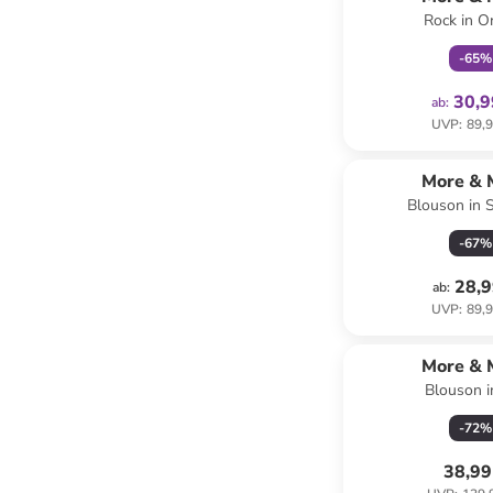
Rock in O
-
65
%
30,9
ab
:
UVP
:
89,9
More & 
Blouson in 
-
67
%
28,9
ab
:
UVP
:
89,9
More & 
Blouson i
-
72
%
38,99