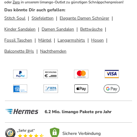
oder 
Zero
 in unserem limango-Outlet zu günstigen Schnäppchenpreisen!
Das könnte Dir auch gefallen
:
Stitch Soul
Stiefeletten
Elegante Damen Schnürer
Kinder Sandalen
Damen Sandalen
Bettwäsche
Fossil Taschen
Mäntel
Langarmshirts
Hosen
Balconette BHs
Nachthemden
6.2 Mio. limango Pakete pro Jahr
Sichere Verbindung