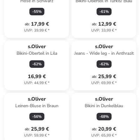
Hose in Schwarz
Bikini-Oberteil in Türkis/ Blau
-
55
%
-
61
%
17,99 €
12,99 €
ab
:
ab
:
UVP
:
39,99 €
*
UVP
:
33,99 €
*
s.Oliver
s.Oliver
Bikini-Oberteil in Lila
Jeans - Wide leg - in Anthrazit
-
62
%
-
62
%
16,99 €
25,99 €
ab
:
UVP
:
44,99 €
*
UVP
:
69,99 €
*
s.Oliver
s.Oliver
Leinen-Bluse in Braun
Bikini in Dunkelblau
-
56
%
-
68
%
25,99 €
20,99 €
ab
:
ab
:
UVP
:
59,99 €
*
UVP
:
65,99 €
*