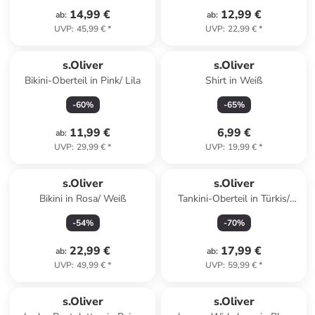
14,99 €
12,99 €
ab
:
ab
:
UVP
:
45,99 €
*
UVP
:
22,99 €
*
s.Oliver
s.Oliver
Bikini-Oberteil in Pink/ Lila
Shirt in Weiß
-
60
%
-
65
%
11,99 €
6,99 €
ab
:
UVP
:
29,99 €
*
UVP
:
19,99 €
*
s.Oliver
s.Oliver
Bikini in Rosa/ Weiß
Tankini-Oberteil in Türkis/
Blau
-
54
%
-
70
%
22,99 €
17,99 €
ab
:
ab
:
UVP
:
49,99 €
*
UVP
:
59,99 €
*
s.Oliver
s.Oliver