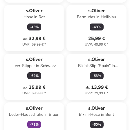
s.Oliver
s.Oliver
Hose in Rot
Bermudas in Hellblau
-
45
%
-
48
%
32,99 €
25,99 €
ab
:
UVP
:
59,99 €
*
UVP
:
49,99 €
*
s.Oliver
s.Oliver
Leer-Slipper in Schwarz
Bikini-Slip "Spain" in
Dunkelblau
-
62
%
-
53
%
25,99 €
13,99 €
ab
:
ab
:
UVP
:
69,99 €
*
UVP
:
29,99 €
*
family
rabatt
s.Oliver
s.Oliver
Leder-Hausschuhe in Braun
Bikini-Hose in Bunt
-
71
%
-
60
%