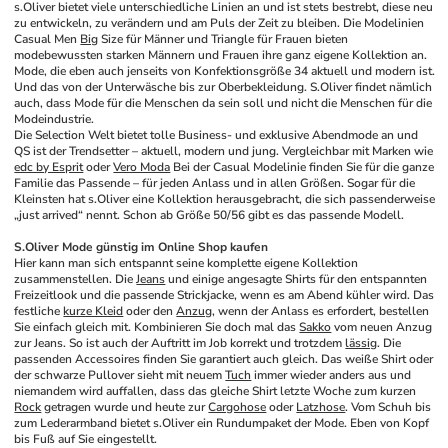
s.Oliver bietet viele unterschiedliche Linien an und ist stets bestrebt, diese neu 
zu entwickeln, zu verändern und am Puls der Zeit zu bleiben. Die Modelinien 
Casual Men 
Big
 Size für Männer und Triangle für Frauen bieten 
modebewussten starken Männern und Frauen ihre ganz eigene Kollektion an. 
Mode, die eben auch jenseits von Konfektionsgröße 34 aktuell und modern ist. 
Und das von der Unterwäsche bis zur Oberbekleidung. S.Oliver findet nämlich 
auch, dass Mode für die Menschen da sein soll und nicht die Menschen für die 
Modeindustrie.
Die Selection Welt bietet tolle Business- und exklusive Abendmode an und 
QS ist der Trendsetter – aktuell, modern und jung. Vergleichbar mit Marken wie 
edc by Esprit
 oder 
Vero Moda
 Bei der Casual Modelinie finden Sie für die ganze 
Familie das Passende – für jeden Anlass und in allen Größen. Sogar für die 
Kleinsten hat s.Oliver eine Kollektion herausgebracht, die sich passenderweise 
„just arrived“ nennt. Schon ab Größe 50/56 gibt es das passende Modell.
S.Oliver Mode günstig im Online Shop kaufen
Hier kann man sich entspannt seine komplette eigene Kollektion 
zusammenstellen. Die 
Jeans
 und einige angesagte Shirts für den entspannten 
Freizeitlook und die passende Strickjacke, wenn es am Abend kühler wird. Das 
festliche 
kurze Kleid
 oder den 
Anzug
, wenn der Anlass es erfordert, bestellen 
Sie einfach gleich mit. Kombinieren Sie doch mal das 
Sakko
 vom neuen Anzug 
zur Jeans. So ist auch der Auftritt im Job korrekt und trotzdem 
lässig
. Die 
passenden Accessoires finden Sie garantiert auch gleich. Das weiße Shirt oder 
der schwarze Pullover sieht mit neuem 
Tuch
 immer wieder anders aus und 
niemandem wird auffallen, dass das gleiche Shirt letzte Woche zum kurzen 
Rock
 getragen wurde und heute zur 
Cargohose
 oder 
Latzhose
. Vom Schuh bis 
zum Lederarmband bietet s.Oliver ein Rundumpaket der Mode. Eben von Kopf 
bis Fuß auf Sie eingestellt.