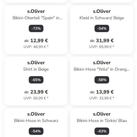
s.Oliver
s.Oliver
Bikini-Oberteil "Spain" in
Kleid in Schwarz/ Beige
Dunkelblau
-
73
%
-
54
%
12,99 €
31,99 €
ab
:
ab
:
UVP
:
48,99 €
*
UVP
:
69,99 €
*
s.Oliver
s.Oliver
Shirt in Beige
Bikini-Hose "Yella" in Orange/
Pink
-
65
%
-
58
%
23,99 €
13,99 €
ab
:
ab
:
UVP
:
69,99 €
*
UVP
:
33,99 €
*
s.Oliver
s.Oliver
Bikini-Hose in Schwarz
Bikini-Hose in Türkis/ Blau
-
54
%
-
63
%