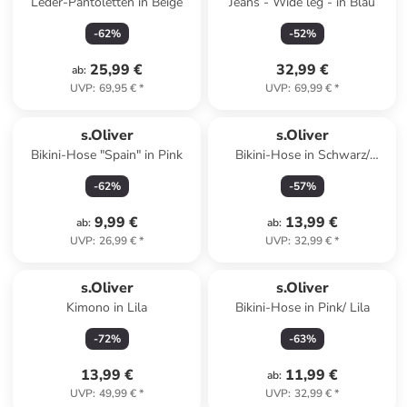
Leder-Pantoletten in Beige
Jeans - Wide leg - in Blau
-
62
%
-
52
%
25,99 €
32,99 €
ab
:
UVP
:
69,95 €
*
UVP
:
69,99 €
*
s.Oliver
s.Oliver
Bikini-Hose "Spain" in Pink
Bikini-Hose in Schwarz/
Creme
-
62
%
-
57
%
9,99 €
13,99 €
ab
:
ab
:
UVP
:
26,99 €
*
UVP
:
32,99 €
*
s.Oliver
s.Oliver
Kimono in Lila
Bikini-Hose in Pink/ Lila
-
72
%
-
63
%
13,99 €
11,99 €
ab
:
UVP
:
49,99 €
*
UVP
:
32,99 €
*