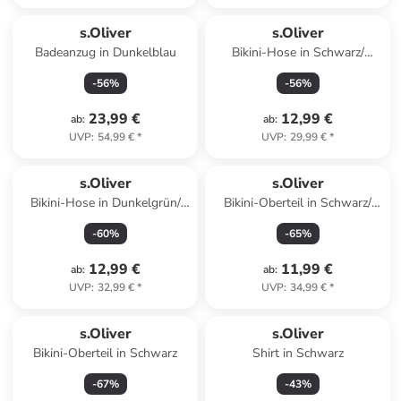
s.Oliver
s.Oliver
Badeanzug in Dunkelblau
Bikini-Hose in Schwarz/
Creme
-
56
%
-
56
%
23,99 €
12,99 €
ab
:
ab
:
UVP
:
54,99 €
*
UVP
:
29,99 €
*
s.Oliver
s.Oliver
Bikini-Hose in Dunkelgrün/
Bikini-Oberteil in Schwarz/
Creme
Creme
-
60
%
-
65
%
12,99 €
11,99 €
ab
:
ab
:
UVP
:
32,99 €
*
UVP
:
34,99 €
*
s.Oliver
s.Oliver
Bikini-Oberteil in Schwarz
Shirt in Schwarz
-
67
%
-
43
%