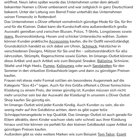
eröffnet. Neun Jahre später wurde das Unternehmen unter dem aktuell 
bekannten Namen s.Oliver umbenannt und war zeitgleich in ganz Deutschland 
bekannt. Unter der Leitung von Bernd Freier unterhält das Unternehmen 
seinen Firmensitz in Rottendorf.
Das Unternehmen s.Oliver offeriert vornehmlich günstige Mode für Sie, für Ihn 
und für die Kleinen. Dabei kann die Kundschaft eine außerordentlich große 
Auswahl genießen und zwischen Blusen, Polos, T-Shirts, Longsleeves sowie 
Jeans
, Businesskleidung, Hosen und schicker Unterwäsche wählen. Zudem 
können Kunden praktische 
Accessoires
 kaufen, die ihr Outfit vervollständigt. 
Grundsätzlich handelt es sich dabei um Uhren, 
Schmuck
, Halstücher in 
verschiedenen Designs, Mützen für Sie und Ihn - selbstverständlich für alle 
Jahrszeiten, Strümpfe, Regenschirme sowie Gürten. Im limango-Outlet können 
diese Artikel und auch Artikel wie zum Beispiel Sneaker, 
Ballerina
, Schnürer, 
Stiefel und High Heels, 
Pumps
, 
Keilpumps
 oder auch 
Sandaletten
 für den 
Sommer in den virtuellen Einkaufskorb legen und dann zu günstigen Preisen 
kaufen.
Frauen mit etwas mehr Format sollten ein besonderes Augenmerk auf die 
Kategorie "Size 42+" legen. Auch für ihre Größe offeriert s.Oliver formschöne 
Kleidung zu einem Preis, der immer günstig ist. Kunden müssen sich nicht 
mehr unsicher sein bei der Auswahl der Kleidung! In unserem s.Oliver Outlet 
Shop kaufen Sie günstig ein.
Im limango-Outlet wird jeder Kunde fündig. Auch Kunden zu sein, die ein 
wenig mehr auf ihre Geldbörse achten, denn es gibt super tolle 
Schnäppchenangebote in top Qualität. Das limango-Outlet ist auch gerade für 
Eltern attraktiv, denn Kinder wachsen stets sehr schnell aus ihrer Kleidung 
hinaus und hier können sie perfekt für den kleinen Geldbeutel super Artikel zu 
günstigen Preisen kaufen.
Außerdem gibt es viele weitere Marken wie zum Beispiel 
Tom Tailor
, 
Esprit