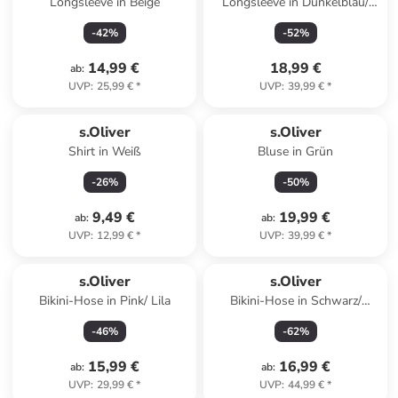
Longsleeve in Beige
Longsleeve in Dunkelblau/
Weiß
-
42
%
-
52
%
14,99 €
18,99 €
ab
:
UVP
:
25,99 €
*
UVP
:
39,99 €
*
s.Oliver
s.Oliver
Shirt in Weiß
Bluse in Grün
-
26
%
-
50
%
9,49 €
19,99 €
ab
:
ab
:
UVP
:
12,99 €
*
UVP
:
39,99 €
*
s.Oliver
s.Oliver
Bikini-Hose in Pink/ Lila
Bikini-Hose in Schwarz/
Hellblau/ Koralle
-
46
%
-
62
%
15,99 €
16,99 €
ab
:
ab
:
UVP
:
29,99 €
*
UVP
:
44,99 €
*