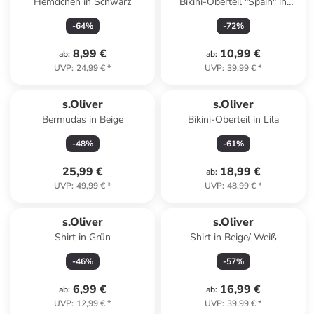
Hemdchen in Schwarz
Bikini-Oberteil "Spain" in
Dunkelblau
-
64
%
-
72
%
8,99 €
10,99 €
ab
:
ab
:
UVP
:
24,99 €
*
UVP
:
39,99 €
*
Reserviert
s.Oliver
s.Oliver
Bermudas in Beige
Bikini-Oberteil in Lila
-
48
%
-
61
%
25,99 €
18,99 €
ab
:
UVP
:
49,99 €
*
UVP
:
48,99 €
*
s.Oliver
s.Oliver
Shirt in Grün
Shirt in Beige/ Weiß
-
46
%
-
57
%
6,99 €
16,99 €
ab
:
ab
:
UVP
:
12,99 €
*
UVP
:
39,99 €
*