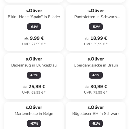
s.Oliver
s.Oliver
Bikini-Hose "Spain" in Flieder
Pantoletten in Schwarz/
Beige/ Hellbraun
-
64
%
-
52
%
9,99 €
18,99 €
ab
:
ab
:
UVP
:
27,99 €
*
UVP
:
39,99 €
*
s.Oliver
s.Oliver
Badeanzug in Dunkelblau
Übergangsjacke in Braun
-
62
%
-
61
%
25,99 €
30,99 €
ab
:
ab
:
UVP
:
69,99 €
*
UVP
:
79,99 €
*
s.Oliver
s.Oliver
Marlenehose in Beige
Bügelloser BH in Schwarz
-
67
%
-
51
%