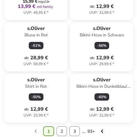
15,99 €
regulär
13,99 €
12,99 €
ab
:
mit family
UVP
:
49,95 €
*
UVP
:
32,99 €
*
s.Oliver
s.Oliver
Bluse in Rot
Bikini-Hose in Schwarz
-
51
%
-
56
%
28,99 €
12,99 €
ab
:
ab
:
UVP
:
59,99 €
*
UVP
:
29,99 €
*
s.Oliver
s.Oliver
Shirt in Rot
Bikini-Hose in Dunkelblau/
Apricot
-
50
%
-
60
%
12,99 €
12,99 €
ab
:
ab
:
UVP
:
25,99 €
*
UVP
:
32,99 €
*
1
2
3
...
93+