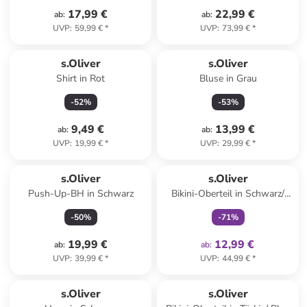
17,99 €
22,99 €
ab
:
ab
:
UVP
:
59,99 €
*
UVP
:
73,99 €
*
s.Oliver
s.Oliver
Shirt in Rot
Bluse in Grau
-
52
%
-
53
%
9,49 €
13,99 €
ab
:
ab
:
UVP
:
19,99 €
*
UVP
:
29,99 €
*
family
exklusiv
s.Oliver
s.Oliver
Push-Up-BH in Schwarz
Bikini-Oberteil in Schwarz/
Creme
-
50
%
-
71
%
19,99 €
12,99 €
ab
:
ab
:
UVP
:
39,99 €
*
UVP
:
44,99 €
*
s.Oliver
s.Oliver