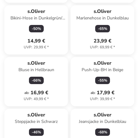
s.Oliver
s.Oliver
Bikini-Hose in Dunkelgrün/
Marlenehose in Dunkelblau
Creme
-
50
%
-
65
%
14,99 €
23,99 €
UVP
:
29,99 €
*
UVP
:
69,99 €
*
s.Oliver
s.Oliver
Bluse in Hellbraun
Push-Up-BH in Beige
-
66
%
-
55
%
16,99 €
17,99 €
ab
:
ab
:
UVP
:
49,99 €
*
UVP
:
39,99 €
*
s.Oliver
s.Oliver
Steppjacke in Schwarz
Jeansjacke in Dunkelblau
-
46
%
-
68
%