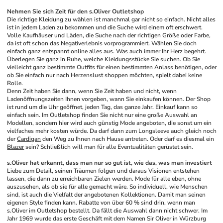
Nehmen Sie sich Zeit für den s.Oliver Outletshop
Die richtige Kleidung zu wählen ist manchmal gar nicht so einfach. Nicht alles 
ist in jedem Laden zu bekommen und die Suche wird einem oft erschwert. 
Volle Kaufhäuser und Läden, die Suche nach der richtigen Größe oder Farbe, 
da ist oft schon das Negativerlebnis vorprogrammiert. Wählen Sie doch 
einfach ganz entspannt online alles aus. Was auch immer Ihr Herz begehrt. 
Überlegen Sie ganz in Ruhe, welche Kleidungsstücke Sie suchen. Ob Sie 
vielleicht ganz bestimmte Outfits für einen bestimmten Anlass benötigen, oder 
ob Sie einfach nur nach Herzenslust shoppen möchten, spielt dabei keine 
Rolle.
Denn Zeit haben Sie dann, wenn Sie Zeit haben und nicht, wenn 
Ladenöffnungszeiten Ihnen vorgeben, wann Sie einkaufen können. Der Shop 
ist rund um die Uhr geöffnet, jeden Tag, das ganze Jahr. Einkauf kann so 
einfach sein. Im Outletshop finden Sie nicht nur eine große Auswahl an 
Modellen, sondern hier wird auch günstig Mode angeboten, die sonst um ein 
vielfaches mehr kosten würde. Da darf dann zum Longsleeve auch gleich noch 
der 
Cardigan
 den Weg zu Ihnen nach Hause antreten. Oder darf es diesmal ein 
Blazer
 sein? Schließlich will man für alle Eventualitäten gerüstet sein.
s.Oliver hat erkannt, dass man nur so gut ist, wie das, was man investiert
Liebe zum Detail, seinen Träumen folgen und daraus Visionen entstehen 
lassen, die dann zu erreichbaren Zielen werden. Mode für alle eben, ohne 
auszusehen, als ob sie für alle gemacht wäre. So individuell, wie Menschen 
sind, ist auch die Vielfalt der angebotenen Kollektionen. Damit man seinen 
eigenen Style finden kann. Rabatte von über 60 % sind drin, wenn man 
s.Oliver im Outletshop bestellt. Da fällt die Auswahl dann nicht schwer. Im 
Jahr 1969 wurde das erste Geschäft mit dem Namen Sir Oliver in Würzburg 