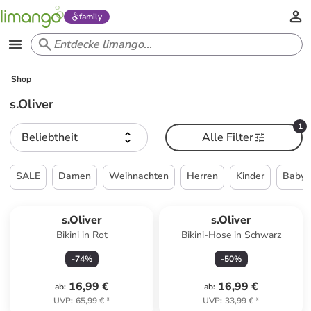
family
Shop
s.Oliver
1
Beliebtheit
Alle Filter
SALE
Damen
Weihnachten
Herren
Kinder
Babys
s.Oliver
s.Oliver
Bikini in Rot
Bikini-Hose in Schwarz
-
74
%
-
50
%
16,99 €
16,99 €
ab
:
ab
:
UVP
:
65,99 €
*
UVP
:
33,99 €
*