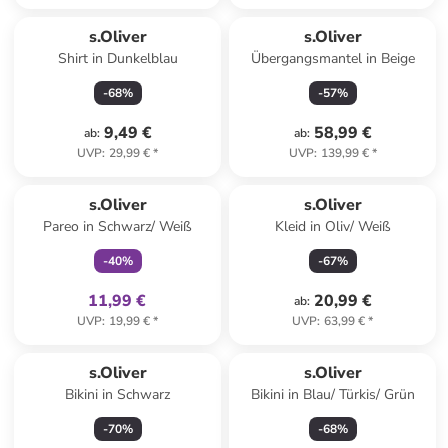
s.Oliver
s.Oliver
Shirt in Dunkelblau
Übergangsmantel in Beige
-
68
%
-
57
%
9,49 €
58,99 €
ab
:
ab
:
UVP
:
29,99 €
*
UVP
:
139,99 €
*
family
exklusiv
s.Oliver
s.Oliver
Pareo in Schwarz/ Weiß
Kleid in Oliv/ Weiß
-
40
%
-
67
%
11,99 €
20,99 €
ab
:
UVP
:
19,99 €
*
UVP
:
63,99 €
*
s.Oliver
s.Oliver
Bikini in Schwarz
Bikini in Blau/ Türkis/ Grün
-
70
%
-
68
%