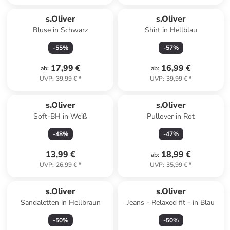
s.Oliver
s.Oliver
Bluse in Schwarz
Shirt in Hellblau
-
55
%
-
57
%
17,99 €
16,99 €
ab
:
ab
:
UVP
:
39,99 €
*
UVP
:
39,99 €
*
s.Oliver
s.Oliver
Soft-BH in Weiß
Pullover in Rot
-
48
%
-
47
%
13,99 €
18,99 €
ab
:
UVP
:
26,99 €
*
UVP
:
35,99 €
*
s.Oliver
s.Oliver
Sandaletten in Hellbraun
Jeans - Relaxed fit - in Blau
-
50
%
-
50
%