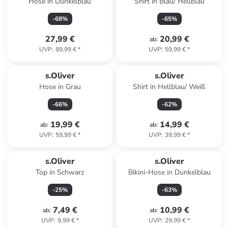
Hose in Dunkelblau
Shirt in Blau/ Hellblau
-
68
%
-
65
%
27,99 €
20,99 €
ab
:
UVP
:
89,99 €
*
UVP
:
59,99 €
*
s.Oliver
s.Oliver
Hose in Grau
Shirt in Hellblau/ Weiß
-
66
%
-
62
%
19,99 €
14,99 €
ab
:
ab
:
UVP
:
59,99 €
*
UVP
:
39,99 €
*
s.Oliver
s.Oliver
Top in Schwarz
Bikini-Hose in Dunkelblau
-
25
%
-
63
%
7,49 €
10,99 €
ab
:
ab
:
UVP
:
9,99 €
*
UVP
:
29,99 €
*