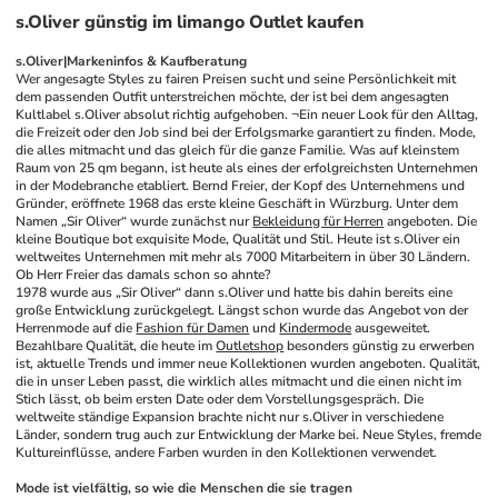
s.Oliver günstig im limango Outlet kaufen
s.Oliver|Markeninfos & Kaufberatung
Wer angesagte Styles zu fairen Preisen sucht und seine Persönlichkeit mit 
dem passenden Outfit unterstreichen möchte, der ist bei dem angesagten 
Kultlabel s.Oliver absolut richtig aufgehoben. ¬Ein neuer Look für den Alltag, 
die Freizeit oder den Job sind bei der Erfolgsmarke garantiert zu finden. Mode, 
die alles mitmacht und das gleich für die ganze Familie. Was auf kleinstem 
Raum von 25 qm begann, ist heute als eines der erfolgreichsten Unternehmen 
in der Modebranche etabliert. Bernd Freier, der Kopf des Unternehmens und 
Gründer, eröffnete 1968 das erste kleine Geschäft in Würzburg. Unter dem 
Namen „Sir Oliver“ wurde zunächst nur 
Bekleidung für Herren
 angeboten. Die 
kleine Boutique bot exquisite Mode, Qualität und Stil. Heute ist s.Oliver ein 
weltweites Unternehmen mit mehr als 7000 Mitarbeitern in über 30 Ländern. 
Ob Herr Freier das damals schon so ahnte?
1978 wurde aus „Sir Oliver“ dann s.Oliver und hatte bis dahin bereits eine 
große Entwicklung zurückgelegt. Längst schon wurde das Angebot von der 
Herrenmode auf die 
Fashion für Damen
 und 
Kindermode
 ausgeweitet. 
Bezahlbare Qualität, die heute im 
Outletshop
 besonders günstig zu erwerben 
ist, aktuelle Trends und immer neue Kollektionen wurden angeboten. Qualität, 
die in unser Leben passt, die wirklich alles mitmacht und die einen nicht im 
Stich lässt, ob beim ersten Date oder dem Vorstellungsgespräch. Die 
weltweite ständige Expansion brachte nicht nur s.Oliver in verschiedene 
Länder, sondern trug auch zur Entwicklung der Marke bei. Neue Styles, fremde 
Kultureinflüsse, andere Farben wurden in den Kollektionen verwendet. 
Mode ist vielfältig, so wie die Menschen die sie tragen