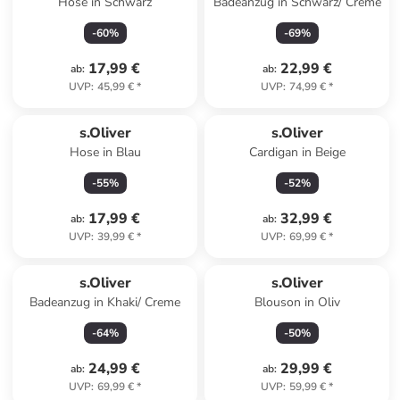
Hose in Schwarz
Badeanzug in Schwarz/ Creme
-
60
%
-
69
%
17,99 €
22,99 €
ab
:
ab
:
UVP
:
45,99 €
*
UVP
:
74,99 €
*
s.Oliver
s.Oliver
Hose in Blau
Cardigan in Beige
-
55
%
-
52
%
17,99 €
32,99 €
ab
:
ab
:
UVP
:
39,99 €
*
UVP
:
69,99 €
*
s.Oliver
s.Oliver
Badeanzug in Khaki/ Creme
Blouson in Oliv
-
64
%
-
50
%
24,99 €
29,99 €
ab
:
ab
:
UVP
:
69,99 €
*
UVP
:
59,99 €
*