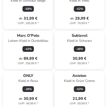
Kleid in Schwarz/ Beige
Kleid in Weiß
-
68
%
-
62
%
31,99 €
29,99 €
ab
:
ab
:
UVP
:
100,00 €
*
UVP
:
79,99 €
*
Marc O'Polo
Sublevel
Leinen-Kleid in Dunkelblau
Kleid in Schwarz
-
43
%
-
48
%
89,99 €
30,99 €
ab
:
UVP
:
159,95 €
*
UVP
:
59,99 €
*
ONLY
Aniston
Kleid in Rosa
Kleid in Grün/ Creme
-
38
%
-
63
%
30,99 €
21,99 €
ab
:
UVP
:
49,99 €
*
UVP
:
59,99 €
*