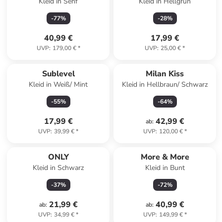
Kleid in Senf
Kleid in Hellgrün
-
77
%
-
28
%
40,99 €
17,99 €
UVP
:
179,00 €
*
UVP
:
25,00 €
*
Sublevel
Milan Kiss
Kleid in Weiß/ Mint
Kleid in Hellbraun/ Schwarz
-
55
%
-
64
%
17,99 €
42,99 €
ab
:
UVP
:
39,99 €
*
UVP
:
120,00 €
*
ONLY
More & More
Kleid in Schwarz
Kleid in Bunt
-
37
%
-
72
%
21,99 €
40,99 €
ab
:
ab
:
UVP
:
34,99 €
*
UVP
:
149,99 €
*