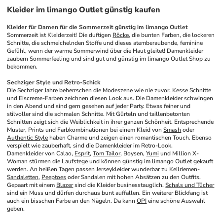
Kleider im limango Outlet günstig kaufen
Kleider für Damen für die Sommerzeit günstig im limango Outlet
Sommerzeit ist Kleiderzeit! Die duftigen 
Röcke
, die bunten Farben, die lockeren 
Schnitte, die schmeichelnden Stoffe und dieses atemberaubende, feminine 
Gefühl, wenn der warme Sommerwind über die Haut gleitet! Damenkleider 
zaubern Sommerfeeling und sind gut und günstig im limango Outlet Shop zu 
bekommen. 
Sechziger Style und Retro-Schick
Die Sechziger Jahre beherrschen die Modeszene wie nie zuvor. Kesse Schnitte 
und Eiscreme-Farben zeichnen diesen Look aus. Die Damenkleider schwingen 
in den Abend und sind gern gesehen auf jeder Party. Etwas feiner und 
stilvoller sind die schmalen Schnitte. Mit Gürteln und taillenbetonten 
Schnitten zeigt sich die Weiblichkeit in ihrer ganzen Schönheit. Entsprechende 
Muster, Prints und Farbkombinationen bei einem Kleid von 
Smash
 oder 
Authentic Style
 haben Charme und zeigen einen romantischen Touch. Ebenso 
verspielt wie zauberhaft, sind die Damenkleider im Retro-Look. 
Damenkleider von Calao, 
Esprit
, 
Tom Tailor
, Boysen, 
Yumi
 und Million X-
Woman stürmen die Laufstege und können günstig im limango Outlet gekauft 
werden. An heißen Tagen passen Jerseykleider wunderbar zu Keilriemen-
Sandaletten
, 
Peeptoes
 oder Sandalen mit hohen Absätzen zu den Outfits. 
Gepaart mit einem 
Blazer
 sind die Kleider businesstauglich. 
Schals und Tücher
sind ein Muss und dürfen durchaus bunt auffallen. Ein weiterer Blickfang ist 
auch ein bisschen Farbe an den Nägeln. Da kann 
OPI
 eine schöne Auswahl 
geben.