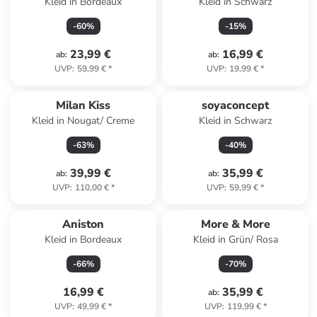
Kleid in Bordeaux
Kleid in Schwarz
-
60
%
-
15
%
23,99 €
16,99 €
ab
:
ab
:
UVP
:
59,99 €
*
UVP
:
19,99 €
*
Milan Kiss
soyaconcept
Kleid in Nougat/ Creme
Kleid in Schwarz
-
63
%
-
40
%
39,99 €
35,99 €
ab
:
ab
:
UVP
:
110,00 €
*
UVP
:
59,99 €
*
Aniston
More & More
Kleid in Bordeaux
Kleid in Grün/ Rosa
-
66
%
-
70
%
16,99 €
35,99 €
ab
:
UVP
:
49,99 €
*
UVP
:
119,99 €
*