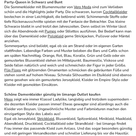
Party-Queen in Schwarz und Bunt
Die Sommerkleider mit Blumenmuster von 
Vero Moda
 sind zum Verlieben 
schön und die Highlights jeder Party. Die schwarzen, kurzen 
Cocktailkleider
bestechen in einer Leichtigkeit, die betörend wirkt. Schimmernde Stoffe oder 
tiefe Rückenausschnitte spielen mit der Fantasie der Betrachter. Das kleine 
Schwarze bleibt in und trotzt den Jahreszeiten. Denn selbst im Winter lässt 
sich die Abendmode mit 
Pumps
 oder Stilettos ausführen. Bei Bedarf kann man 
über das Damenkleid oder 
Polokleid
 gerne Strickjacken, Pullover oder Mäntel 
anziehen.
Sommerpartys sind beliebt, egal ob sie am Strand oder im eigenen Garten 
stattfinden. Lebendige Farben und Muster beleben die Bars und Cafés schon 
am späten Nachmittag. Orange, Rot, Blau, Koralle, Grün und Gelb oder ein 
gemustertes Blusenkleid stehen im Mittelpunkt. Baumwolle, Viskose und 
Seide fallen natürlich und weich und schmeicheln der Figur in jeder Größe. 
Flip Flops
 mit glitzernden Ornamenten schmücken die gebräunten Füße und 
stehen somit auf hohem Niveau. Schmale Silhouetten im Etuikleid sind ebenso 
gerne gesehen wie ein gemustertes Jerseykleid, Kleider im Empire-Style oder 
Kleider mit gesmokten Einsätzen. 
Schöne Damenkleider günstig im limango Outlet kaufen
Mexx
 zeigt wie immer Klasse! Ladylike, langlebig und trotzdem supermodern – 
die dezenten Kleider passen immer! Etwas gewagter sind allerdings auch die 
Kleider von Boysen. Ungewöhnliche Muster und Farbmixturen machen den 
einzigartigen Style des Labels aus! 
Egal ob Jerseykleid, 
Strickkleid
, Blusenkleid, Spitzenkleid, Minikleid, Maxikleid, 
Abendkleid, Druckkleid, Cocktailkleid oder Strandkleid - bei limango findet 
Frau immer das passende Kleid zum Anlass. Und das sogar besonders günstig 
und mit geringen Versandkosten und schneller Lieferung bis vor die Haustür. 