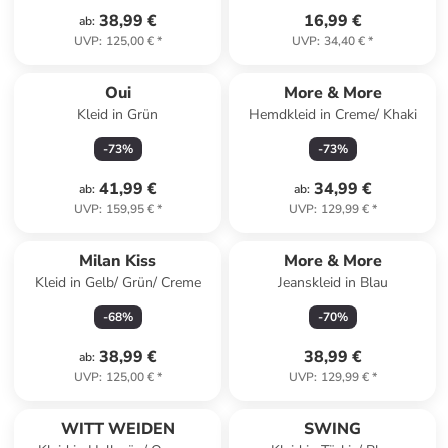
38,99 €
16,99 €
ab
:
UVP
:
125,00 €
*
UVP
:
34,40 €
*
Oui
More & More
Kleid in Grün
Hemdkleid in Creme/ Khaki
-
73
%
-
73
%
41,99 €
34,99 €
ab
:
ab
:
UVP
:
159,95 €
*
UVP
:
129,99 €
*
Milan Kiss
More & More
Kleid in Gelb/ Grün/ Creme
Jeanskleid in Blau
-
68
%
-
70
%
38,99 €
38,99 €
ab
:
UVP
:
125,00 €
*
UVP
:
129,99 €
*
WITT WEIDEN
SWING