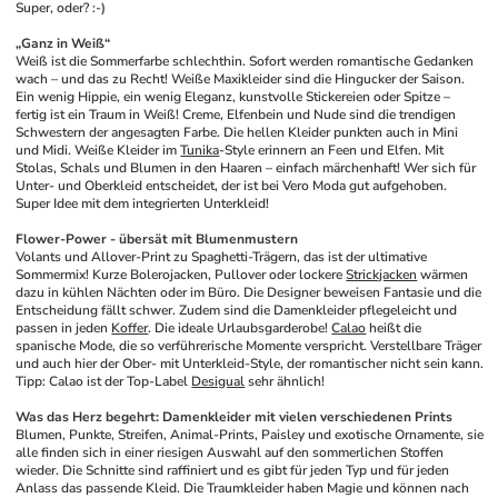
Super, oder? :-)
„Ganz in Weiß“
Weiß ist die Sommerfarbe schlechthin. Sofort werden romantische Gedanken 
wach – und das zu Recht! Weiße Maxikleider sind die Hingucker der Saison. 
Ein wenig Hippie, ein wenig Eleganz, kunstvolle Stickereien oder Spitze – 
fertig ist ein Traum in Weiß! Creme, Elfenbein und Nude sind die trendigen 
Schwestern der angesagten Farbe. Die hellen Kleider punkten auch in Mini 
und Midi. Weiße Kleider im 
Tunika
-Style erinnern an Feen und Elfen. Mit 
Stolas, Schals und Blumen in den Haaren – einfach märchenhaft! Wer sich für 
Unter- und Oberkleid entscheidet, der ist bei Vero Moda gut aufgehoben. 
Super Idee mit dem integrierten Unterkleid! 
Flower-Power - übersät mit Blumenmustern
Volants und Allover-Print zu Spaghetti-Trägern, das ist der ultimative 
Sommermix! Kurze Bolerojacken, Pullover oder lockere 
Strickjacken
 wärmen 
dazu in kühlen Nächten oder im Büro. Die Designer beweisen Fantasie und die 
Entscheidung fällt schwer. Zudem sind die Damenkleider pflegeleicht und 
passen in jeden 
Koffer
. Die ideale Urlaubsgarderobe! 
Calao
 heißt die 
spanische Mode, die so verführerische Momente verspricht. Verstellbare Träger 
und auch hier der Ober- mit Unterkleid-Style, der romantischer nicht sein kann. 
Tipp: Calao ist der Top-Label 
Desigual
 sehr ähnlich!
Was das Herz begehrt: Damenkleider mit vielen verschiedenen Prints
Blumen, Punkte, Streifen, Animal-Prints, Paisley und exotische Ornamente, sie 
alle finden sich in einer riesigen Auswahl auf den sommerlichen Stoffen 
wieder. Die Schnitte sind raffiniert und es gibt für jeden Typ und für jeden 
Anlass das passende Kleid. Die Traumkleider haben Magie und können nach 