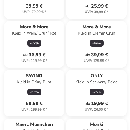
39,99 €
25,99 €
ab
:
UVP
:
79,99 €
*
UVP
:
39,99 €
*
More & More
More & More
Kleid in Weiß/ Grün/ Rot
Kleid in Creme/ Grün
-
69
%
-
69
%
36,99 €
39,99 €
ab
:
ab
:
UVP
:
119,99 €
*
UVP
:
129,99 €
*
SWING
ONLY
Kleid in Grün/ Bunt
Kleid in Schwarz/ Beige
-
65
%
-
25
%
69,99 €
19,99 €
ab
:
UVP
:
199,99 €
*
UVP
:
26,99 €
*
Maerz Muenchen
Monki