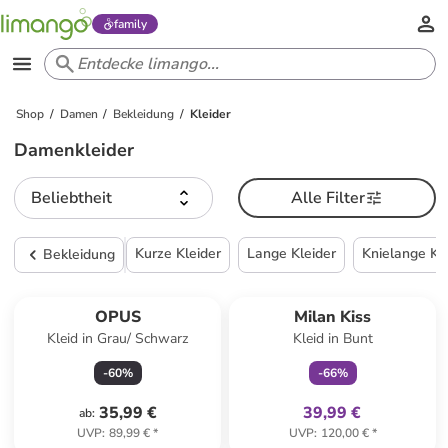
family
Shop
Damen
Bekleidung
Kleider
Damenkleider
Beliebtheit
Alle Filter
Kurze Kleider
Lange Kleider
Knielange Kl
Bekleidung
family
exklusiv
OPUS
Milan Kiss
Kleid in Grau/ Schwarz
Kleid in Bunt
-
60
%
-
66
%
35,99 €
39,99 €
ab
:
UVP
:
89,99 €
*
UVP
:
120,00 €
*