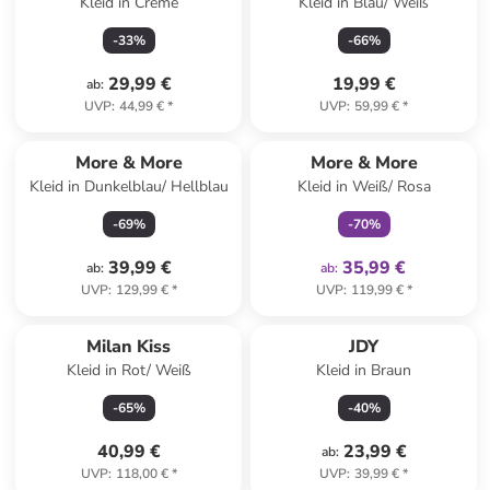
Kleid in Creme
Kleid in Blau/ Weiß
-
33
%
-
66
%
29,99 €
19,99 €
ab
:
UVP
:
44,99 €
*
UVP
:
59,99 €
*
family
exklusiv
More & More
More & More
Kleid in Dunkelblau/ Hellblau
Kleid in Weiß/ Rosa
-
69
%
-
70
%
39,99 €
35,99 €
ab
:
ab
:
UVP
:
129,99 €
*
UVP
:
119,99 €
*
Milan Kiss
JDY
Kleid in Rot/ Weiß
Kleid in Braun
-
65
%
-
40
%
40,99 €
23,99 €
ab
:
UVP
:
118,00 €
*
UVP
:
39,99 €
*