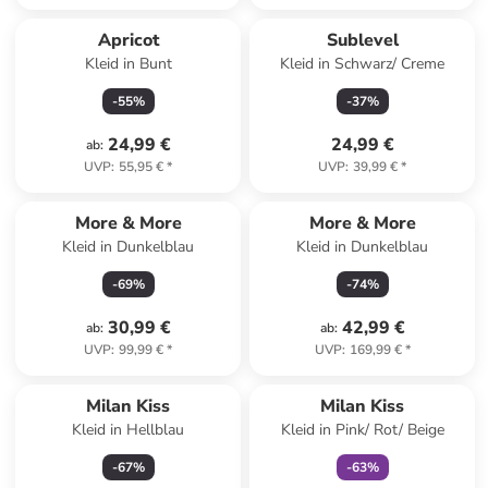
Apricot
Sublevel
Kleid in Bunt
Kleid in Schwarz/ Creme
-
55
%
-
37
%
24,99 €
24,99 €
ab
:
UVP
:
55,95 €
*
UVP
:
39,99 €
*
More & More
More & More
Kleid in Dunkelblau
Kleid in Dunkelblau
-
69
%
-
74
%
30,99 €
42,99 €
ab
:
ab
:
UVP
:
99,99 €
*
UVP
:
169,99 €
*
family
exklusiv
Milan Kiss
Milan Kiss
Kleid in Hellblau
Kleid in Pink/ Rot/ Beige
-
67
%
-
63
%