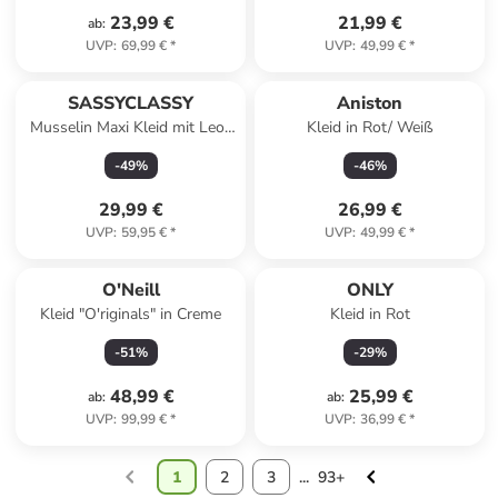
23,99 €
21,99 €
ab
:
UVP
:
69,99 €
*
UVP
:
49,99 €
*
SASSYCLASSY
Aniston
Musselin Maxi Kleid mit Leo-
Kleid in Rot/ Weiß
Print in Pink
-
49
%
-
46
%
29,99 €
26,99 €
UVP
:
59,95 €
*
UVP
:
49,99 €
*
O'Neill
ONLY
Kleid "O'riginals" in Creme
Kleid in Rot
-
51
%
-
29
%
48,99 €
25,99 €
ab
:
ab
:
UVP
:
99,99 €
*
UVP
:
36,99 €
*
1
2
3
...
93+