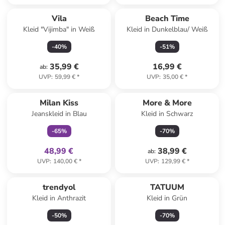
Vila
Beach Time
Kleid "Vijimba" in Weiß
Kleid in Dunkelblau/ Weiß
-
40
%
-
51
%
35,99 €
16,99 €
ab
:
UVP
:
59,99 €
*
UVP
:
35,00 €
*
family
exklusiv
Milan Kiss
More & More
Jeanskleid in Blau
Kleid in Schwarz
-
65
%
-
70
%
48,99 €
38,99 €
ab
:
UVP
:
140,00 €
*
UVP
:
129,99 €
*
trendyol
TATUUM
Kleid in Anthrazit
Kleid in Grün
-
50
%
-
70
%