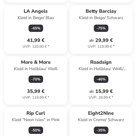
LA Angels
Betty Barclay
Kleid in Beige/ Blau
Kleid in Beige/ Schwarz
-
65
%
-
75
%
41,99 €
29,99 €
ab
:
UVP
:
120,00 €
*
UVP
:
119,99 €
*
More & More
Roadsign
Kleid in Hellblau/ Weiß
Kleid in Hellblau/ Weiß/
Orange
-
70
%
-
46
%
35,99 €
15,99 €
ab
:
UVP
:
119,99 €
*
UVP
:
29,99 €
*
Rip Curl
Eight2Nine
Kleid "Neon Isles" in Pink
Kleid in Creme/ Schwarz
-
50
%
-
35
%