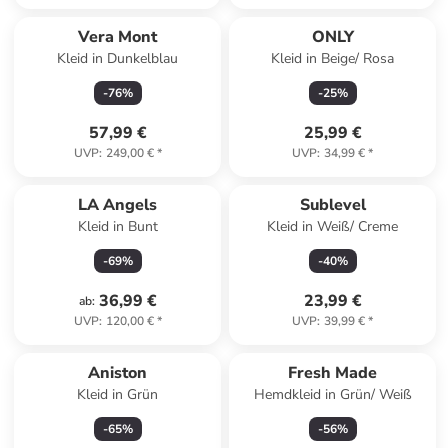
Vera Mont
ONLY
Kleid in Dunkelblau
Kleid in Beige/ Rosa
-
76
%
-
25
%
57,99 €
25,99 €
UVP
:
249,00 €
*
UVP
:
34,99 €
*
LA Angels
Sublevel
Kleid in Bunt
Kleid in Weiß/ Creme
-
69
%
-
40
%
36,99 €
23,99 €
ab
:
UVP
:
120,00 €
*
UVP
:
39,99 €
*
Aniston
Fresh Made
Kleid in Grün
Hemdkleid in Grün/ Weiß
-
65
%
-
56
%