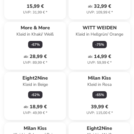
15,99 €
32,99 €
ab
:
UVP
:
31,99 €
*
UVP
:
109,99 €
*
More & More
WITT WEIDEN
Kleid in Khaki/ Weiß
Kleid in Hellgrün/ Orange
-
67
%
-
75
%
28,99 €
14,99 €
ab
:
ab
:
UVP
:
89,99 €
*
UVP
:
59,99 €
*
Eight2Nine
Milan Kiss
Kleid in Beige
Kleid in Rosa
-
62
%
-
65
%
18,99 €
39,99 €
ab
:
UVP
:
49,99 €
*
UVP
:
115,00 €
*
Milan Kiss
Eight2Nine