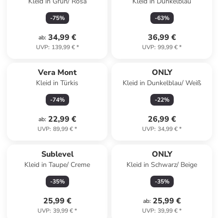
Kleid in Grün/ Rosa
Kleid in Dunkelblau
-
75
%
-
63
%
34,99 €
36,99 €
ab
:
UVP
:
139,99 €
*
UVP
:
99,99 €
*
Vera Mont
ONLY
Kleid in Türkis
Kleid in Dunkelblau/ Weiß
-
74
%
-
22
%
22,99 €
26,99 €
ab
:
UVP
:
89,99 €
*
UVP
:
34,99 €
*
Sublevel
ONLY
Kleid in Taupe/ Creme
Kleid in Schwarz/ Beige
-
35
%
-
35
%
25,99 €
25,99 €
ab
:
UVP
:
39,99 €
*
UVP
:
39,99 €
*