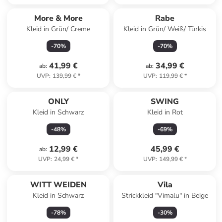
More & More
Rabe
Kleid in Grün/ Creme
Kleid in Grün/ Weiß/ Türkis
-
70
%
-
70
%
41,99 €
34,99 €
ab
:
ab
:
UVP
:
139,99 €
*
UVP
:
119,99 €
*
ONLY
SWING
Kleid in Schwarz
Kleid in Rot
-
48
%
-
69
%
12,99 €
45,99 €
ab
:
UVP
:
24,99 €
*
UVP
:
149,99 €
*
Reserviert
WITT WEIDEN
Vila
Kleid in Schwarz
Strickkleid "Vimalu" in Beige
-
78
%
-
30
%