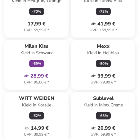
Kleid in Hellgrün/ Orange
Kleid in Türkis/ Blau
-
70
%
-
73
%
17,99 €
41,99 €
ab
:
UVP
:
59,99 €
*
UVP
:
159,99 €
*
family
exklusiv
Milan Kiss
Mexx
Kleid in Schwarz
Kleid in Hellblau
-
69
%
-
50
%
28,99 €
39,99 €
ab
:
ab
:
UVP
:
95,00 €
*
UVP
:
79,99 €
*
WITT WEIDEN
Sublevel
Kleid in Koralle
Kleid in Mint/ Creme
-
62
%
-
65
%
14,99 €
20,99 €
ab
:
ab
:
UVP
:
39,99 €
*
UVP
:
59,99 €
*