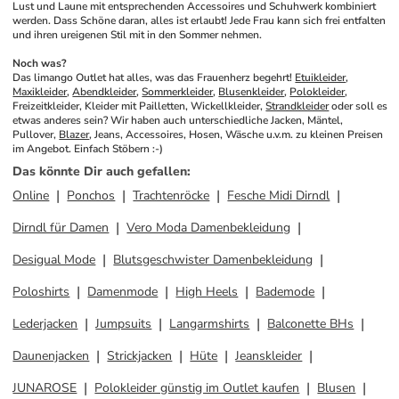
Lust und Laune mit entsprechenden Accessoires und Schuhwerk kombiniert 
werden. Dass Schöne daran, alles ist erlaubt! Jede Frau kann sich frei entfalten 
und ihren ureigenen Stil mit in den Sommer nehmen.
Noch was?
Das limango Outlet hat alles, was das Frauenherz begehrt! 
Etuikleider
, 
Maxikleider
, 
Abendkleider
, 
Sommerkleider
, 
Blusenkleider
, 
Polokleider
, 
Freizeitkleider, Kleider mit Pailletten, Wickellkleider, 
Strandkleider
 oder soll es 
etwas anderes sein? Wir haben auch unterschiedliche Jacken, Mäntel, 
Pullover, 
Blazer
, Jeans, Accessoires, Hosen, Wäsche u.v.m. zu kleinen Preisen 
im Angebot. Einfach Stöbern :-)
Das könnte Dir auch gefallen
:
Online
Ponchos
Trachtenröcke
Fesche Midi Dirndl
Dirndl für Damen
Vero Moda Damenbekleidung
Desigual Mode
Blutsgeschwister Damenbekleidung
Poloshirts
Damenmode
High Heels
Bademode
Lederjacken
Jumpsuits
Langarmshirts
Balconette BHs
Daunenjacken
Strickjacken
Hüte
Jeanskleider
JUNAROSE
Polokleider günstig im Outlet kaufen
Blusen