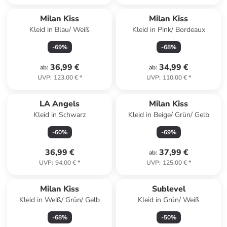
Milan Kiss
Milan Kiss
Kleid in Blau/ Weiß
Kleid in Pink/ Bordeaux
-
69
%
-
68
%
36,99 €
34,99 €
ab
:
ab
:
UVP
:
123,00 €
*
UVP
:
110,00 €
*
LA Angels
Milan Kiss
Kleid in Schwarz
Kleid in Beige/ Grün/ Gelb
-
60
%
-
69
%
36,99 €
37,99 €
ab
:
UVP
:
94,00 €
*
UVP
:
125,00 €
*
Milan Kiss
Sublevel
Kleid in Weiß/ Grün/ Gelb
Kleid in Grün/ Weiß
-
68
%
-
50
%