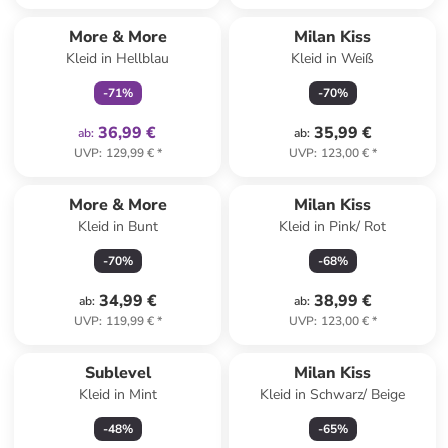
family
exklusiv
More & More
Milan Kiss
Kleid in Hellblau
Kleid in Weiß
-
71
%
-
70
%
36,99 €
35,99 €
ab
:
ab
:
UVP
:
129,99 €
*
UVP
:
123,00 €
*
More & More
Milan Kiss
Kleid in Bunt
Kleid in Pink/ Rot
-
70
%
-
68
%
34,99 €
38,99 €
ab
:
ab
:
UVP
:
119,99 €
*
UVP
:
123,00 €
*
Sublevel
Milan Kiss
Kleid in Mint
Kleid in Schwarz/ Beige
-
48
%
-
65
%