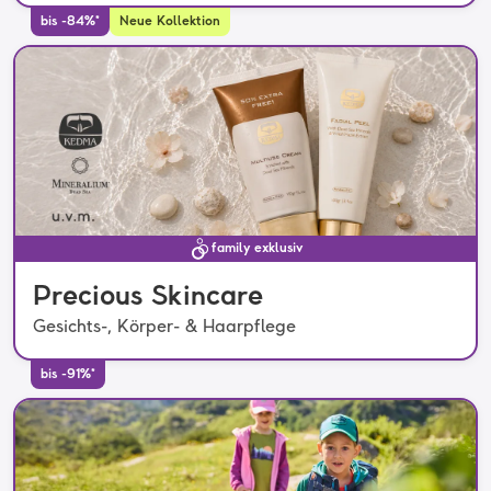
bis -84%*
Neue Kollektion
family exklusiv
Precious Skincare
Gesichts-, Körper- & Haarpflege
bis -91%*