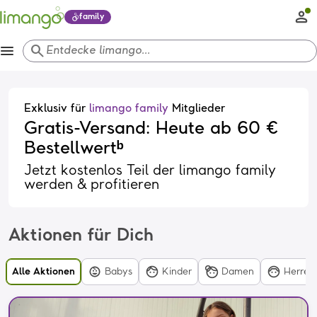
family
menu
search
Entdecke limango...
Exklusiv für
limango family
Mitglieder
Gratis-Versand: Heute ab 60 €
Bestellwertᵇ
Jetzt kostenlos Teil der limango family
werden & profitieren
Aktionen für Dich
Alle Aktionen
Babys
Kinder
Damen
Herren