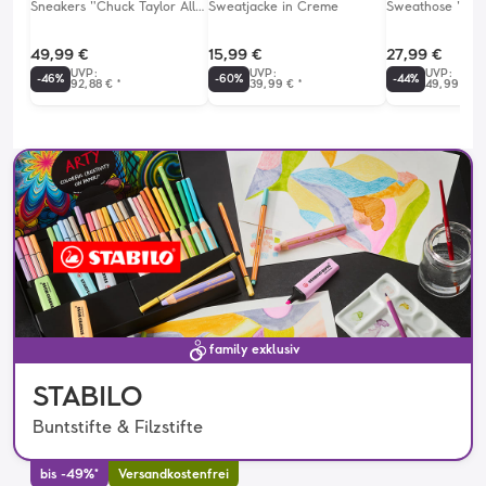
Sneakers "Chuck Taylor All
Sweatjacke in Creme
Sweathose "Gine
Star Lift" in Schwarz
49,99 €
15,99 €
27,99 €
UVP
:
UVP
:
UVP
:
-
46
%
-
60
%
-
44
%
92,88 €
*
39,99 €
*
49,99 €
*
family exklusiv
STABILO
Buntstifte & Filzstifte
bis -49%*
Versandkostenfrei