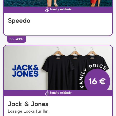
family exklusiv
Speedo
bis -48%*
family exklusiv
Jack & Jones
Lässige Looks für Ihn