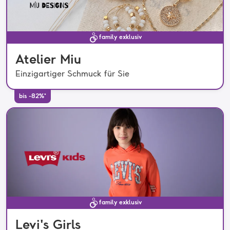
family exklusiv
Atelier Miu
Einzigartiger Schmuck für Sie
bis -82%*
family exklusiv
Levi's Girls