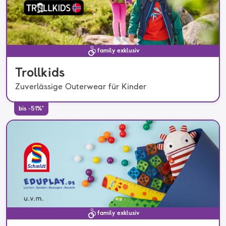
family exklusiv
Trollkids
Zuverlässige Outerwear für Kinder
bis -51%*
family exklusiv