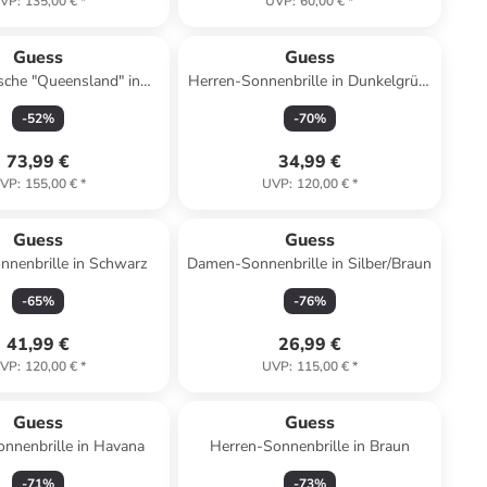
VP
:
135,00 €
*
UVP
:
60,00 €
*
Guess
Guess
sche "Queensland" in
Herren-Sonnenbrille in Dunkelgrün/
B)28 x (H)19 x (T)12 cm
Gold
-
52
%
-
70
%
73,99 €
34,99 €
VP
:
155,00 €
*
UVP
:
120,00 €
*
Guess
Guess
nnenbrille in Schwarz
Damen-Sonnenbrille in Silber/Braun
-
65
%
-
76
%
41,99 €
26,99 €
VP
:
120,00 €
*
UVP
:
115,00 €
*
Guess
Guess
nnenbrille in Havana
Herren-Sonnenbrille in Braun
-
71
%
-
73
%