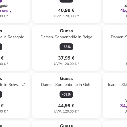
4
egulär
40,99 €
45
t family
00 €
*
UVP
:
120,00 €
*
U
ert
s
Guess
e in Roségold/
Damen-Sonnenbrille in Beige
Damen-So
-
68
%
 €
37,99 €
00 €
*
UVP
:
120,00 €
*
U
s
Guess
e in Schwarz/
Damen-Sonnenbrille in Gold
Jeans - Ski
lau
-
62
%
3
 €
44,99 €
34
00 €
*
UVP
:
120,00 €
*
U
s
Guess