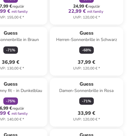
7,99 €
24,99 €
regulär
regulär
,99 €
22,99 €
mit family
mit family
VP
:
155,00 €
*
UVP
:
120,00 €
*
Guess
Guess
nnenbrille in Braun
Herren-Sonnenbrille in Schwarz
-
71
%
-
68
%
36,99 €
37,99 €
VP
:
130,00 €
*
UVP
:
120,00 €
*
family
rabatt
Guess
Guess
nny fit - in Dunkelblau
Damen-Sonnenbrille in Rosa
-
75
%
-
71
%
6,99 €
regulär
,99 €
33,99 €
mit family
VP
:
140,00 €
*
UVP
:
120,00 €
*
Guess
Guess