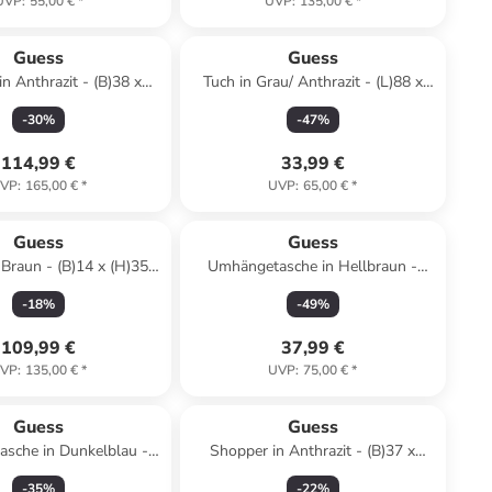
UVP
:
55,00 €
*
UVP
:
135,00 €
*
Guess
Guess
n Anthrazit - (B)38 x
Tuch in Grau/ Anthrazit - (L)88 x
)27 x (T)12 cm
(B)88 cm
-
30
%
-
47
%
114,99 €
33,99 €
VP
:
165,00 €
*
UVP
:
65,00 €
*
Guess
Guess
 Braun - (B)14 x (H)35 x
Umhängetasche in Hellbraun -
(T)7 cm
(B)19 x (H)23 x (T)2 cm
-
18
%
-
49
%
109,99 €
37,99 €
VP
:
135,00 €
*
UVP
:
75,00 €
*
Guess
Guess
sche in Dunkelblau -
Shopper in Anthrazit - (B)37 x
 x (H)13 x (T)8 cm
(H)26 x (T)10 cm
-
35
%
-
22
%