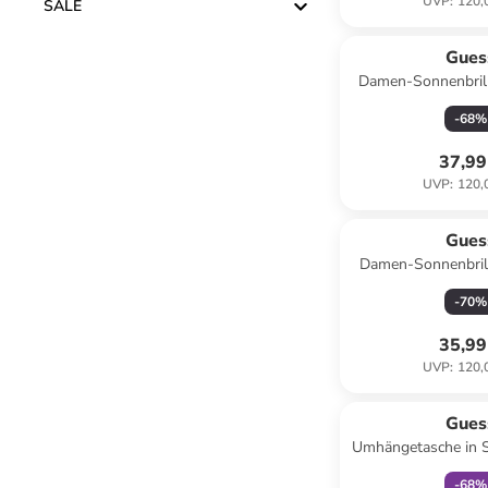
UVP
:
120,
SALE
Gues
Damen-Sonnenbrill
Transparent/ 
-
68
%
37,99
UVP
:
120,
Gues
Damen-Sonnenbrill
Dunkelb
-
70
%
35,99
UVP
:
120,
family
r
Gues
Umhängetasche in S
x (H)16 x 
-
68
%