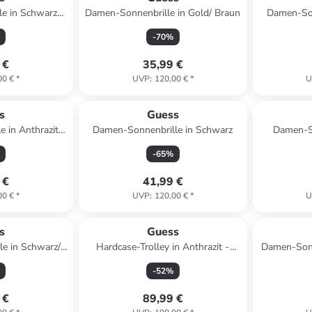
e in Schwarz-
Damen-Sonnenbrille in Gold/ Braun
Damen-Son
chwarz
-
70
%
 €
35,99 €
00 €
*
UVP
:
120,00 €
*
U
s
Guess
e in Anthrazit/
Damen-Sonnenbrille in Schwarz
Damen-So
lau
-
65
%
 €
41,99 €
00 €
*
UVP
:
120,00 €
*
U
s
Guess
e in Schwarz/
Hardcase-Trolley in Anthrazit -
Damen-Sonn
(B)32 x (H)53 x (T)22 cm
-
52
%
 €
89,99 €