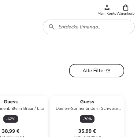
Mein Konto
Warenkorb
Alle Filter
Guess
Guess
nbrille in Braun/ Lila
Damen-Sonnenbrille in Schwarz/
Gold
-
67
%
-
70
%
38,99 €
35,99 €