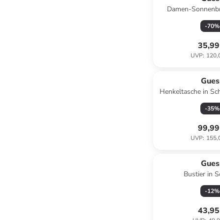
Damen-Sonnenbri
-
70
%
35,99
UVP
:
120,
Gues
Henkeltasche in Sc
(H)20 x (T
-
35
%
99,99
UVP
:
155,
Gues
Bustier in 
-
12
%
43,95