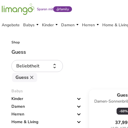
Sparen mit
family
Angebote
Babys
Kinder
Damen
Herren
Home & Livin
Shop
Guess
Beliebtheit
Guess
Babys
Gues
Kinder
Damen-Sonnenbrill
Damen
Lila
-
68
%
Herren
Home & Living
37,99