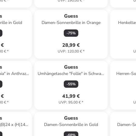
00 €
*
UVP
:
190,00 €
*
U
s
Guess
lle in Gold
Damen-Sonnenbrille in Orange
Henkelta
Schwarz - (
-
75
%
 €
28,99 €
00 €
*
UVP
:
120,00 €
*
U
s
Guess
ia" in Anthrazit
Umhängetasche "Follie" in Schwarz
Herren-So
 x (T)20 cm
- (B)13 x (H)18 x (T)3 cm
-
55
%
 €
41,99 €
00 €
*
UVP
:
95,00 €
*
U
s
Guess
(B)24 x (H)14 x
Damen-Sonnenbrille in Gold
Damen-So
 cm
-
68
%