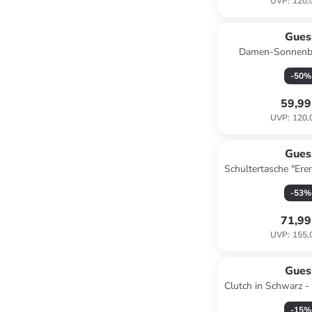
UVP
:
120,
Gues
Damen-Sonnenbri
-
50
%
59,99
UVP
:
120,
Gues
Schultertasche "Eren
- (B)40 x (H)34
-
53
%
71,99
UVP
:
155,
Gues
Clutch in Schwarz - 
(T)1,5
-
15
%