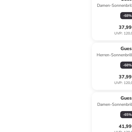
Damen-Sonnenbrill
Silber/ S
-
68
%
37,99
UVP
:
120,
Gues
Herren-Sonnenbrill
Dunkelb
-
68
%
37,99
UVP
:
120,
Gues
Damen-Sonnenbrill
Grau
-
65
%
41,99