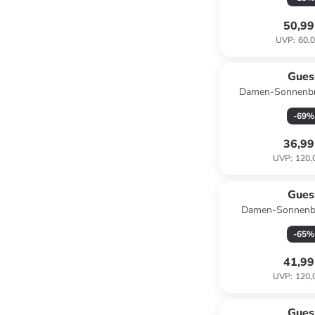
50,99
UVP
:
60,0
Gues
Damen-Sonnenbri
-
69
%
36,99
UVP
:
120,
Gues
Damen-Sonnenbri
-
65
%
41,99
UVP
:
120,
Gues