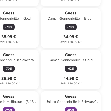
VP
:
120,00 €
*
UVP
:
120,00 €
*
Guess
Guess
onnenbrille in Gold
Damen-Sonnenbrille in Braun
-
70
%
-
70
%
35,99 €
34,99 €
VP
:
120,00 €
*
UVP
:
120,00 €
*
Guess
Guess
nenbrille in Schwarz/
Damen-Sonnenbrille in Gold
Grau
-
70
%
-
62
%
35,99 €
44,99 €
VP
:
120,00 €
*
UVP
:
120,00 €
*
family
rabatt
family
rabatt
Guess
Guess
e in Hellbraun - (B)18 x
Unisex-Sonnenbrille in Schwarz/
)14 x (T)7 cm
Gelb
-
70
%
-
80
%