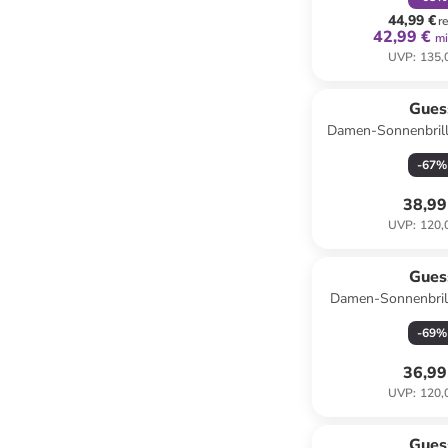
44,99 €
r
42,99 €
mi
UVP
:
135,
Reservi
Gues
Damen-Sonnenbrill
Rosa
-
67
%
38,99
UVP
:
120,
Gues
Damen-Sonnenbrill
Dunkelb
-
69
%
36,99
UVP
:
120,
Gues