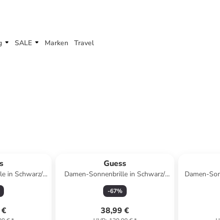
g
SALE
Marken
Travel
s
Guess
e in Schwarz/
Damen-Sonnenbrille in Schwarz/
Damen-Sonne
Gold
-
67
%
 €
38,99 €