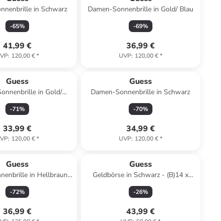
nenbrille in Schwarz
Damen-Sonnenbrille in Gold/ Blau
-
65
%
-
69
%
41,99 €
36,99 €
VP
:
120,00 €
*
UVP
:
120,00 €
*
Guess
Guess
nnenbrille in Gold/
Damen-Sonnenbrille in Schwarz
Hellbraun
-
71
%
-
70
%
33,99 €
34,99 €
VP
:
120,00 €
*
UVP
:
120,00 €
*
Guess
Guess
enbrille in Hellbraun-
Geldbörse in Schwarz - (B)14 x
Gelb/ Braun
(H)9.3 cm
-
72
%
-
26
%
36,99 €
43,99 €