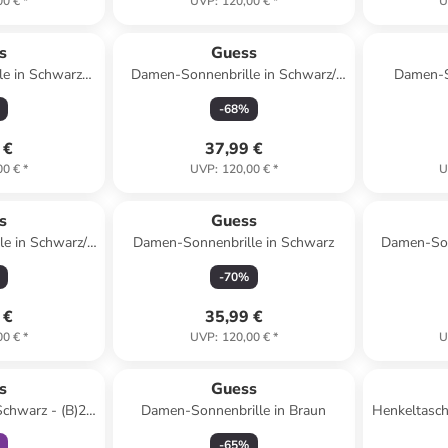
00 €
*
UVP
:
120,00 €
*
U
s
Guess
e in Schwarz-
Damen-Sonnenbrille in Schwarz/
Damen-S
Dunkelblau
Gold
-
68
%
 €
37,99 €
00 €
*
UVP
:
120,00 €
*
U
s
Guess
e in Schwarz/
Damen-Sonnenbrille in Schwarz
Damen-Son
lau
-
70
%
 €
35,99 €
00 €
*
UVP
:
120,00 €
*
U
abatt
s
Guess
chwarz - (B)25
Damen-Sonnenbrille in Braun
Henkeltasch
(T)8 cm
(H
-
65
%