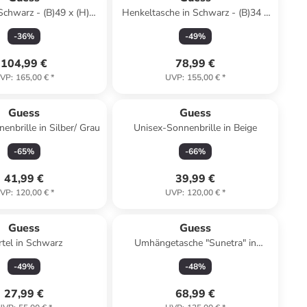
Schwarz - (B)49 x (H)31
Henkeltasche in Schwarz - (B)34 x
x (T)14 cm
(H)20 x (T)10 cm
-
36
%
-
49
%
104,99 €
78,99 €
VP
:
165,00 €
*
UVP
:
155,00 €
*
Guess
Guess
nbrille in Silber/ Grau
Unisex-Sonnenbrille in Beige
-
65
%
-
66
%
41,99 €
39,99 €
VP
:
120,00 €
*
UVP
:
120,00 €
*
Guess
Guess
tel in Schwarz
Umhängetasche "Sunetra" in
Schwarz - (B)27 x (H)16 x (T)6,5 cm
-
49
%
-
48
%
27,99 €
68,99 €