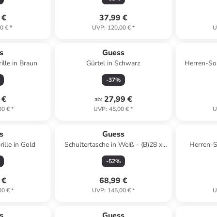
 €
37,99 €
0 €
*
UVP
:
120,00 €
*
U
s
Guess
lle in Braun
Gürtel in Schwarz
Herren-Son
-
37
%
 €
27,99 €
ab
:
00 €
*
UVP
:
45,00 €
*
U
s
Guess
lle in Gold
Schultertasche in Weiß - (B)28 x
Herren-S
(H)24 x (T)10 cm
-
52
%
 €
68,99 €
00 €
*
UVP
:
145,00 €
*
U
s
Guess