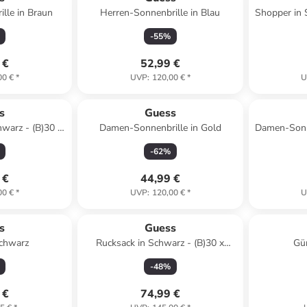
lle in Braun
Herren-Sonnenbrille in Blau
Shopper in 
-
55
%
 €
52,99 €
00 €
*
UVP
:
120,00 €
*
U
s
Guess
hwarz - (B)30 x
Damen-Sonnenbrille in Gold
Damen-Sonne
)14 cm
-
62
%
 €
44,99 €
00 €
*
UVP
:
120,00 €
*
U
s
Guess
Schwarz
Rucksack in Schwarz - (B)30 x
Gür
(H)26 x (T)9 cm
-
48
%
 €
74,99 €