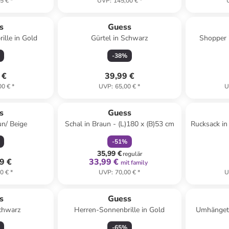
5 €
*
UVP
:
145,00 €
*
s
Guess
lle in Gold
Gürtel in Schwarz
Shopper i
(H
-
38
%
 €
39,99 €
00 €
*
UVP
:
65,00 €
*
U
family
rabatt
s
Guess
un/ Beige
Schal in Braun - (L)180 x (B)53 cm
Rucksack in
-
51
%
35,99 €
regulär
9 €
33,99 €
mit family
0 €
*
UVP
:
70,00 €
*
U
s
Guess
Schwarz
Herren-Sonnenbrille in Gold
Umhängeta
(B)20
-
65
%