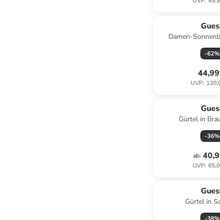
UVP
:
49,9
Gues
Damen-Sonnenbri
-
62
%
44,99
UVP
:
120,
Gues
Gürtel in Bra
-
36
%
40,9
ab
:
UVP
:
65,0
Gues
Gürtel in 
-
38
%