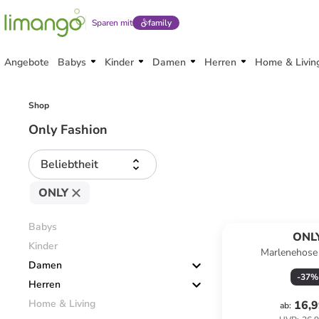
Sparen mit
family
Angebote
Babys
Kinder
Damen
Herren
Home & Livin
Shop
Only Fashion
Beliebtheit
ONLY
Babys
ONL
Kinder
Marlenehose 
Damen
-
37
%
Herren
Home & Living
16,9
ab
: