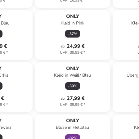
9 €
*
UVP
:
26,99 €
*
Y
ONLY
 Blau
Kleid in Pink
Kle
-
37
%
9 €
24,99 €
ab
:
9 €
*
UVP
:
39,99 €
*
Y
ONLY
ürkis
Kleid in Weiß/ Blau
Überga
-
30
%
 €
27,99 €
ab
:
9 €
*
UVP
:
39,99 €
*
family
rabatt
Y
ONLY
chwarz
Bluse in Hellblau
Kl
-
82
%