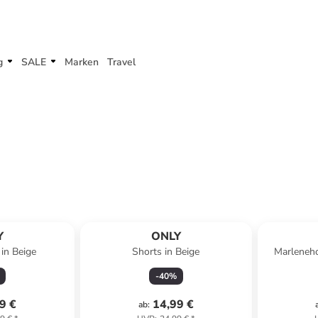
g
SALE
Marken
Travel
Y
ONLY
in Beige
Shorts in Beige
Marleneho
-
40
%
9 €
14,99 €
ab
: