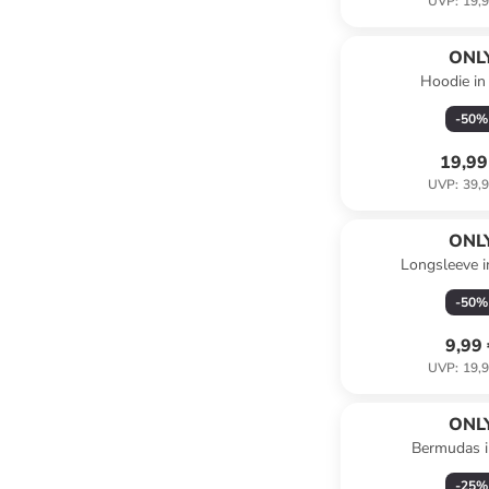
UVP
:
19,9
ONL
Hoodie in
-
50
%
19,99
UVP
:
39,9
ONL
Longsleeve 
-
50
%
9,99
UVP
:
19,9
ONL
Bermudas i
-
25
%