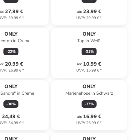
27,99 €
23,99 €
ab
:
ab
:
UVP
:
39,99 €
*
UVP
:
29,99 €
*
ONLY
ONLY
sentop in Creme
Top in Weiß
-
22
%
-
31
%
20,99 €
10,99 €
ab
:
ab
:
UVP
:
26,99 €
*
UVP
:
15,99 €
*
ONLY
ONLY
"Sandra" in Creme
Marlenehose in Schwarz
-
30
%
-
37
%
24,49 €
16,99 €
ab
:
UVP
:
34,99 €
*
UVP
:
26,99 €
*
ONLY
ONLY