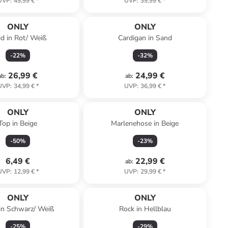
UVP
:
49,99 €
*
UVP
:
39,99 €
*
ONLY
ONLY
id in Rot/ Weiß
Cardigan in Sand
-
22
%
-
32
%
26,99 €
24,99 €
ab
:
ab
:
UVP
:
34,99 €
*
UVP
:
36,99 €
*
ONLY
ONLY
Top in Beige
Marlenehose in Beige
-
50
%
-
23
%
6,49 €
22,99 €
ab
:
UVP
:
12,99 €
*
UVP
:
29,99 €
*
ONLY
ONLY
 in Schwarz/ Weiß
Rock in Hellblau
-
25
%
-
29
%