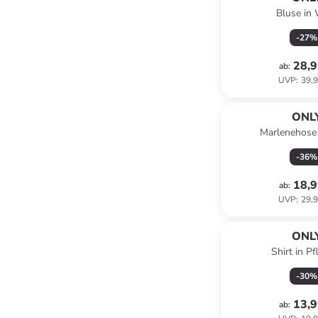
Bluse in
-
27
%
28,9
ab
:
UVP
:
39,9
ONL
Marlenehose 
-
36
%
18,9
ab
:
UVP
:
29,9
ONL
Shirt in P
-
30
%
13,9
ab
: