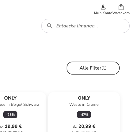
Mein Konto
Warenkorb
Alle Filter
ONLY
ONLY
se in Beige/ Schwarz
Weste in Creme
-
25
%
-
47
%
19,99 €
20,99 €
ab
:
ab
: