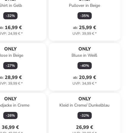
Shirt in Gelb
Pullover in Beige
-
32
%
-
35
%
16,99 €
25,99 €
ab
:
ab
:
UVP
:
24,99 €
*
UVP
:
39,99 €
*
ONLY
ONLY
ose in Beige
Bluse in Weiß
-
27
%
-
40
%
28,99 €
20,99 €
ab
:
ab
:
UVP
:
39,99 €
*
UVP
:
34,99 €
*
ONLY
ONLY
djacke in Creme
Kleid in Creme/ Dunkelblau
-
26
%
-
32
%
36,99 €
26,99 €