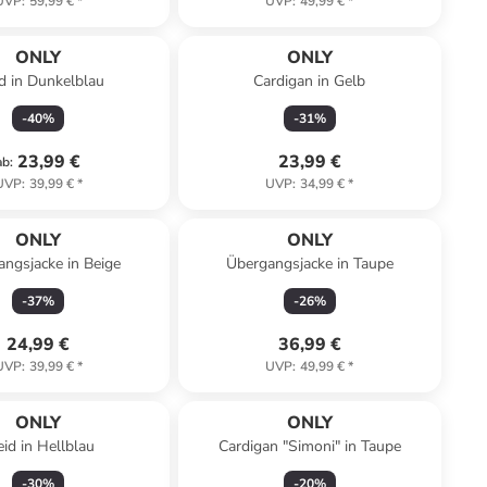
UVP
:
59,99 €
*
UVP
:
49,99 €
*
ONLY
ONLY
id in Dunkelblau
Cardigan in Gelb
-
40
%
-
31
%
23,99 €
23,99 €
ab
:
UVP
:
39,99 €
*
UVP
:
34,99 €
*
ONLY
ONLY
ngsjacke in Beige
Übergangsjacke in Taupe
-
37
%
-
26
%
24,99 €
36,99 €
UVP
:
39,99 €
*
UVP
:
49,99 €
*
ONLY
ONLY
eid in Hellblau
Cardigan "Simoni" in Taupe
-
30
%
-
20
%