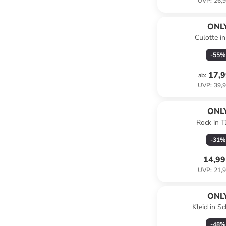
UVP
:
26,9
ONL
Culotte in
-
55
%
17,9
ab
:
UVP
:
39,9
ONL
Rock in T
-
31
%
14,99
UVP
:
21,9
ONL
Kleid in S
-
48
%