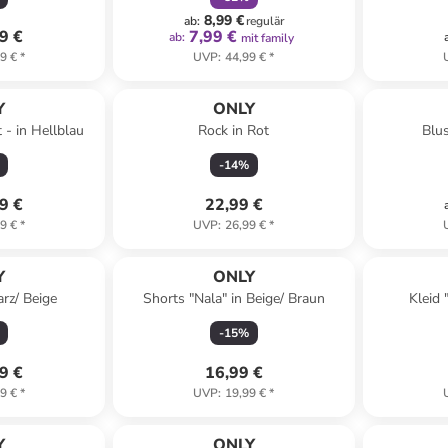
8,99 €
ab
:
regulär
9 €
7,99 €
ab
:
mit family
9 €
*
UVP
:
44,99 €
*
Y
ONLY
 - in Hellblau
Rock in Rot
Blu
-
14
%
9 €
22,99 €
9 €
*
UVP
:
26,99 €
*
Y
ONLY
arz/ Beige
Shorts "Nala" in Beige/ Braun
Kleid 
-
15
%
9 €
16,99 €
9 €
*
UVP
:
19,99 €
*
Y
ONLY