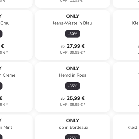
9 €
*
UVP
:
21,99 €
*
Y
ONLY
 Grau
Jeans-Weste in Blau
Kle
-
30
%
 €
27,99 €
ab
:
9 €
*
UVP
:
39,99 €
*
Y
ONLY
in Creme
Hemd in Rosa
-
35
%
 €
25,99 €
ab
:
9 €
*
UVP
:
39,99 €
*
Y
ONLY
n Mint
Top in Bordeaux
Kleid
-
25
%