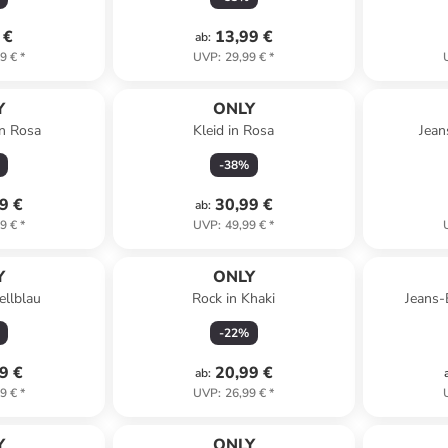
 €
13,99 €
ab
:
9 €
*
UVP
:
29,99 €
*
Y
ONLY
n Rosa
Kleid in Rosa
Jean
-
38
%
9 €
30,99 €
ab
:
9 €
*
UVP
:
49,99 €
*
Y
ONLY
ellblau
Rock in Khaki
Jeans-
-
22
%
9 €
20,99 €
ab
:
9 €
*
UVP
:
26,99 €
*
Y
ONLY