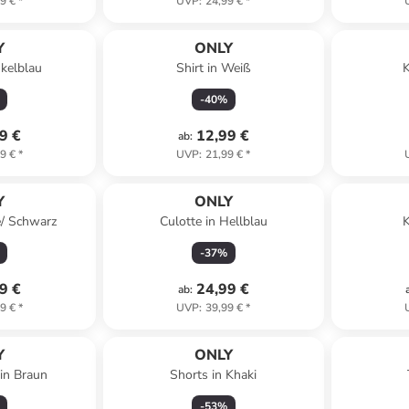
9 €
*
UVP
:
24,99 €
*
Y
ONLY
kelblau
Shirt in Weiß
K
-
40
%
9 €
12,99 €
ab
:
9 €
*
UVP
:
21,99 €
*
Y
ONLY
e/ Schwarz
Culotte in Hellblau
K
-
37
%
9 €
24,99 €
ab
:
9 €
*
UVP
:
39,99 €
*
Y
ONLY
in Braun
Shorts in Khaki
-
53
%