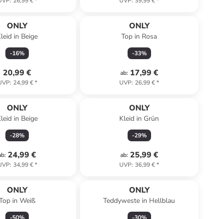
UVP
:
26,99 €
*
UVP
:
39,99 €
*
ONLY
ONLY
leid in Beige
Top in Rosa
-
16
%
-
33
%
20,99 €
17,99 €
ab
:
UVP
:
24,99 €
*
UVP
:
26,99 €
*
ONLY
ONLY
leid in Beige
Kleid in Grün
-
28
%
-
29
%
24,99 €
25,99 €
ab
:
ab
:
UVP
:
34,99 €
*
UVP
:
36,99 €
*
ONLY
ONLY
Top in Weiß
Teddyweste in Hellblau
-
50
%
-
30
%