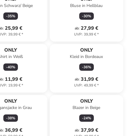
 in Schwarz/ Beige
Bluse in Hellblau
-
35
%
-
30
%
25,99 €
27,99 €
ab
:
ab
:
UVP
:
39,99 €
*
UVP
:
39,99 €
*
ONLY
ONLY
Shirt in Weiß
Kleid in Bordeaux
-
40
%
-
36
%
11,99 €
31,99 €
ab
:
ab
:
UVP
:
19,99 €
*
UVP
:
49,99 €
*
ONLY
ONLY
ansjacke in Grau
Blazer in Beige
-
38
%
-
24
%
36,99 €
37,99 €
ab
:
ab
: