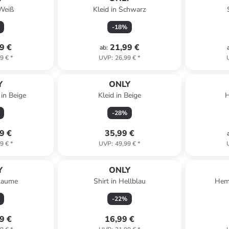
 Weiß
Kleid in Schwarz
-
18
%
9 €
21,99 €
ab
:
9 €
*
UVP
:
26,99 €
*
Y
ONLY
in Beige
Kleid in Beige
H
-
28
%
9 €
35,99 €
9 €
*
UVP
:
49,99 €
*
Y
ONLY
flaume
Shirt in Hellblau
Hem
-
22
%
9 €
16,99 €