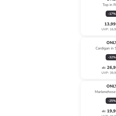
Top in 
-
17
%
13,99
UVP
:
16,9
ONL
Cardigan in
-
32
%
26,9
ab
:
UVP
:
39,9
ONL
Marlenehose 
-
25
%
19,9
ab
: