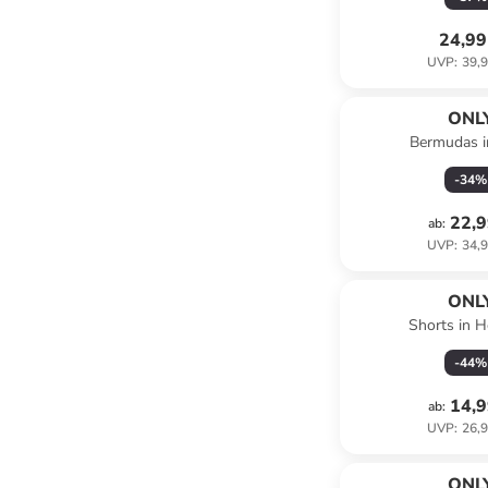
24,99
UVP
:
39,9
ONL
Bermudas i
-
34
%
22,9
ab
:
UVP
:
34,9
ONL
Shorts in H
-
44
%
14,9
ab
:
UVP
:
26,9
ONL