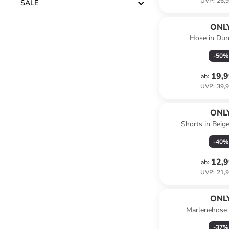
UVP
:
26,9
SALE
ONL
Hose in Dun
-
50
%
19,9
ab
:
UVP
:
39,9
ONL
Shorts in Beig
-
40
%
12,9
ab
:
UVP
:
21,9
ONL
Marlenehose 
-
37
%