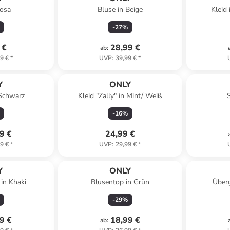
Rosa
Bluse in Beige
Kleid
-
27
%
 €
28,99 €
ab
:
9 €
*
UVP
:
39,99 €
*
Y
ONLY
 Schwarz
Kleid "Zally" in Mint/ Weiß
-
16
%
9 €
24,99 €
9 €
*
UVP
:
29,99 €
*
Y
ONLY
in Khaki
Blusentop in Grün
Überg
-
29
%
9 €
18,99 €
ab
: