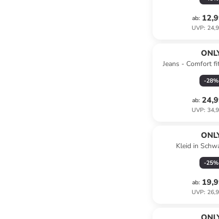
12,9
ab
:
UVP
:
24,9
ONL
Jeans - Comfort fit
-
28
%
24,9
ab
:
UVP
:
34,9
ONL
Kleid in Schw
-
25
%
19,9
ab
:
UVP
:
26,9
ONL