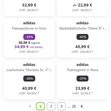
32,99 €
22,99 €
ab
:
UVP
:
40,00 €
*
UVP
:
28,00 €
*
family
rabatt
adidas
adidas
Fleecepullover in Grün
Basketballschuhe "Dame 9" in
Khaki
-
63
%
-
61
%
36,99 €
regulär
34,99 €
45,99 €
mit family
UVP
:
95,00 €
*
UVP
:
120,00 €
*
adidas
adidas
Laufschuhe "Duramo SL 2" in
Trainingshirt in Rosa
Lila
-
36
%
-
27
%
40,99 €
23,99 €
UVP
:
65,00 €
*
UVP
:
33,00 €
*
1
2
3
...
25