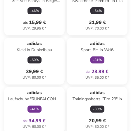
3er-Set: Pantys in Beige/
Sweathose "Firebird" in Lila
Schwarz/ Rosa
-
46
%
-
54
%
15,99 €
31,99 €
ab
:
UVP
:
29,95 €
*
UVP
:
70,00 €
*
family
exklusiv
adidas
adidas
Kleid in Dunkelblau
Sport-BH in Weiß
-
50
%
-
31
%
39,99 €
23,99 €
ab
:
UVP
:
80,00 €
*
UVP
:
35,00 €
*
family
exklusiv
adidas
adidas
Laufschuhe "RUNFALCON 5"
Trainingsshorts "Tiro 23" in
in Schwarz
Schwarz
-
41
%
-
30
%
34,99 €
20,99 €
ab
:
UVP
:
60,00 €
*
UVP
:
30,00 €
*