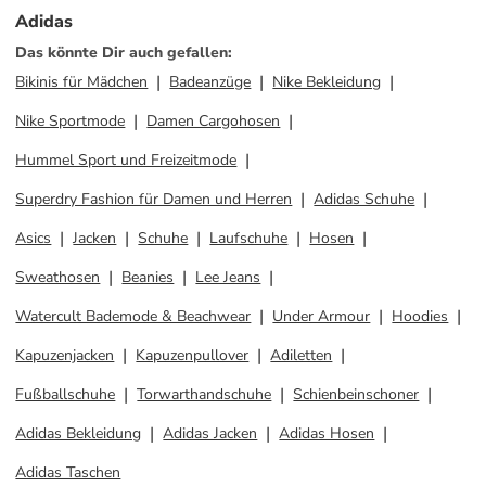
Adidas
Das könnte Dir auch gefallen
:
Bikinis für Mädchen
Badeanzüge
Nike Bekleidung
Nike Sportmode
Damen Cargohosen
Hummel Sport und Freizeitmode
Superdry Fashion für Damen und Herren
Adidas Schuhe
Asics
Jacken
Schuhe
Laufschuhe
Hosen
Sweathosen
Beanies
Lee Jeans
Watercult Bademode & Beachwear
Under Armour
Hoodies
Kapuzenjacken
Kapuzenpullover
Adiletten
Fußballschuhe
Torwarthandschuhe
Schienbeinschoner
Adidas Bekleidung
Adidas Jacken
Adidas Hosen
Adidas Taschen