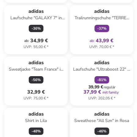
family
exklusiv
adidas
adidas
Laufschuhe "GALAXY 7" in
Trailrunningschuhe "TERREX
Dunkelblau
TRACEFINDER 2" in Schwarz
-
36
%
-
37
%
34,99 €
43,99 €
ab
:
ab
:
UVP
:
55,00 €
*
UVP
:
70,00 €
*
family
rabatt
adidas
adidas
Sweatjacke "Team France" in
Laufschuhe "Ultraboost 22" in
Dunkelblau
Bunt
-
56
%
-
81
%
39,99 €
regulär
32,99 €
37,99 €
mit family
UVP
:
75,00 €
*
UVP
:
202,05 €
*
adidas
adidas
Shirt in Lila
Sweathose "All Szn" in Rosa
-
48
%
-
46
%