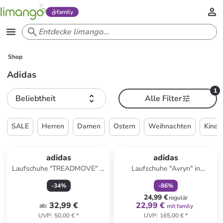
family
Shop
Adidas
1
Beliebtheit
Alle Filter
SALE
Herren
Damen
Ostern
Weihnachten
Kinde
family
rabatt
Reserviert
adidas
adidas
Laufschuhe "TREADMOVE" in
Laufschuhe "Avryn" in
Weiß
Schwarz
-
34
%
-
86
%
24,99 €
regulär
32,99 €
22,99 €
ab
:
mit family
UVP
:
50,00 €
*
UVP
:
165,00 €
*