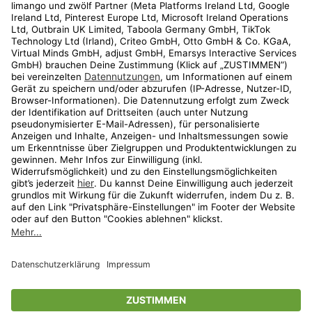
Kundenservice
Shop
Aktionen
Travel
limango.nl
limango.pl