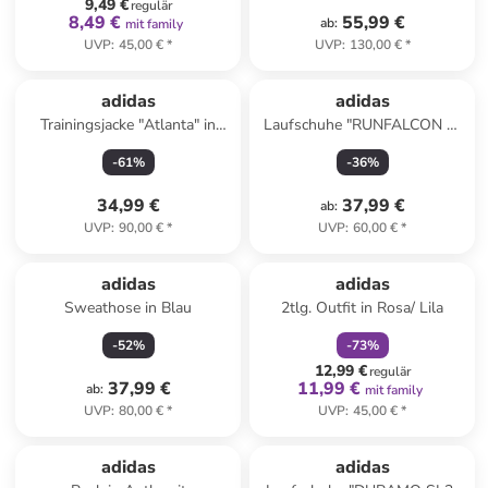
9,49 €
regulär
8,49 €
55,99 €
ab
:
mit family
UVP
:
45,00 €
*
UVP
:
130,00 €
*
adidas
adidas
Trainingsjacke "Atlanta" in
Laufschuhe "RUNFALCON 5"
Creme
in Pink
-
61
%
-
36
%
34,99 €
37,99 €
ab
:
UVP
:
90,00 €
*
UVP
:
60,00 €
*
family
rabatt
adidas
adidas
Sweathose in Blau
2tlg. Outfit in Rosa/ Lila
-
52
%
-
73
%
12,99 €
regulär
37,99 €
11,99 €
ab
:
mit family
UVP
:
80,00 €
*
UVP
:
45,00 €
*
family
exklusiv
adidas
adidas