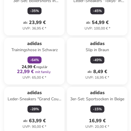
3er-Set: Boxershorts in
Leder-Sneakers "Tokyo" in
Schwarz/ Beige/ Blau
Creme
-
35
%
-
45
%
23,99 €
54,99 €
ab
:
ab
:
UVP
:
36,95 €
*
UVP
:
100,00 €
*
family
rabatt
adidas
adidas
Trainingshose in Schwarz
Slip in Braun
-
64
%
-
49
%
24,99 €
regulär
22,99 €
8,49 €
ab
:
mit family
UVP
:
65,00 €
*
UVP
:
16,95 €
*
adidas
adidas
Leder-Sneakers "Grand Court
3er-Set: Sportsocken in Beige
Alpha 00s" in Grün
-
28
%
-
15
%
63,99 €
16,99 €
ab
:
UVP
:
90,00 €
*
UVP
:
20,00 €
*