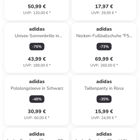
50,99 €
17,97 €
UVP
:
120,00 €
*
UVP
:
29,95 €
*
adidas
adidas
Unisex-Sonnenbrille in
Nocken-Fußballschuhe "F50
Schwarz/ Rosa
Elite FG" in Weiß
-
76
%
-
73
%
43,99 €
69,99 €
UVP
:
189,00 €
*
UVP
:
260,00 €
*
adidas
adidas
Pololongsleeve in Schwarz
Taillenpanty in Rosa
-
48
%
-
35
%
30,99 €
15,99 €
UVP
:
60,00 €
*
UVP
:
24,95 €
*
adidas
adidas