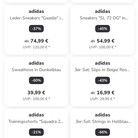
adidas
adidas
Leder-Sneakers "Gazelle" in
Sneakers "SL 72 OG" in
Pink
Orange/ Rot
-
37
%
-
45
%
74,99 €
54,99 €
ab
:
ab
:
UVP
:
120,00 €
*
UVP
:
100,00 €
*
adidas
adidas
Sweathose in Dunkelblau
3er-Set: Slips in Beige/ Rosa/
Schwarz
-
60
%
-
43
%
39,99 €
16,99 €
ab
:
UVP
:
100,00 €
*
UVP
:
29,95 €
*
adidas
adidas
Trainingsshorts "Squadra 21"
3er-Set: Strings in Hellblau/
in Weiß
Hellbraun/ Schwarz
-
21
%
-
66
%