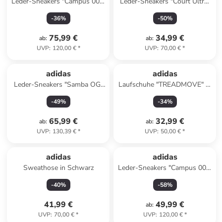
Leder-Sneakers "Campus 00s"
Leder-Sneakers "Court Ultra"
in Lila
in Weiß
-
36
%
-
50
%
75,99 €
34,99 €
ab
:
ab
:
UVP
:
120,00 €
*
UVP
:
70,00 €
*
adidas
adidas
Leder-Sneakers "Samba OG"
Laufschuhe "TREADMOVE" in
in Schwarz/ Weiß
Weiß/ Schwarz
-
49
%
-
34
%
65,99 €
32,99 €
ab
:
ab
:
UVP
:
130,39 €
*
UVP
:
50,00 €
*
adidas
adidas
Sweathose in Schwarz
Leder-Sneakers "Campus 00s"
in Grau
-
40
%
-
58
%
41,99 €
49,99 €
ab
:
UVP
:
70,00 €
*
UVP
:
120,00 €
*