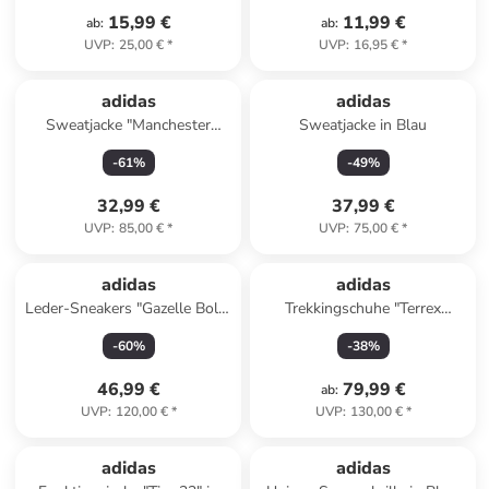
15,99 €
11,99 €
ab
:
ab
:
UVP
:
25,00 €
*
UVP
:
16,95 €
*
adidas
adidas
Sweatjacke "Manchester
Sweatjacke in Blau
United" in Dunkelblau
-
61
%
-
49
%
32,99 €
37,99 €
UVP
:
85,00 €
*
UVP
:
75,00 €
*
adidas
adidas
Leder-Sneakers "Gazelle Bold"
Trekkingschuhe "Terrex
in Schwarz
Trailmaker 2 GTX" in Beige
-
60
%
-
38
%
46,99 €
79,99 €
ab
:
UVP
:
120,00 €
*
UVP
:
130,00 €
*
adidas
adidas