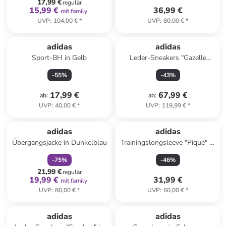
17,99 €
regulär
15,99 €
36,99 €
mit family
UVP
:
104,00 €
*
UVP
:
80,00 €
*
adidas
adidas
Sport-BH in Gelb
Leder-Sneakers "Gazelle
Indoor" in Rosa
-
55
%
-
43
%
17,99 €
67,99 €
ab
:
ab
:
UVP
:
40,00 €
*
UVP
:
119,99 €
*
family
rabatt
adidas
adidas
Übergangsjacke in Dunkelblau
Trainingslongsleeve "Pique" in
Dunkelblau
-
75
%
-
46
%
21,99 €
regulär
19,99 €
31,99 €
mit family
UVP
:
80,00 €
*
UVP
:
60,00 €
*
family
rabatt
adidas
adidas