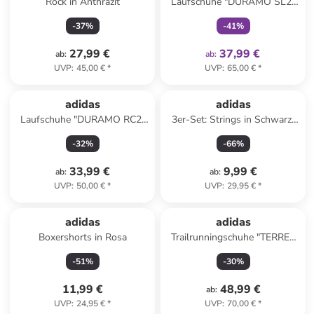
Rock in Anthrazit
Laufschuhe "DURAMO SL2"
in Dunkelblau/ Gold
-
37
%
-
41
%
27,99 €
37,99 €
ab
:
ab
:
UVP
:
45,00 €
*
UVP
:
65,00 €
*
adidas
adidas
Laufschuhe "DURAMO RC2"
3er-Set: Strings in Schwarz/
in Dunkelblau/ Weiß
Rosa/ Hellgrün
-
32
%
-
66
%
33,99 €
9,99 €
ab
:
ab
:
UVP
:
50,00 €
*
UVP
:
29,95 €
*
adidas
adidas
Boxershorts in Rosa
Trailrunningschuhe "TERREX
TRACEFINDER 2" in Schwarz
-
51
%
-
30
%
11,99 €
48,99 €
ab
:
UVP
:
24,95 €
*
UVP
:
70,00 €
*