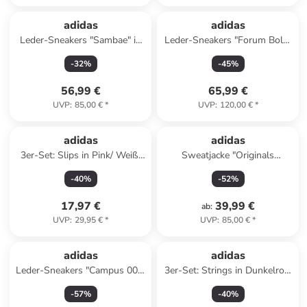
adidas
adidas
Leder-Sneakers "Sambae" in
Leder-Sneakers "Forum Bold"
Weiß
in Weiß
-
32
%
-
45
%
56,99 €
65,99 €
UVP
:
85,00 €
*
UVP
:
120,00 €
*
adidas
adidas
3er-Set: Slips in Pink/ Weiß/
Sweatjacke "Originals
Dunkelblau
Adicolor Satin" in Dunkelblau
-
40
%
-
52
%
17,97 €
39,99 €
ab
:
UVP
:
29,95 €
*
UVP
:
85,00 €
*
adidas
adidas
Leder-Sneakers "Campus 00s"
3er-Set: Strings in Dunkelrot/
in Schwarz
Beige/ Blau
-
57
%
-
40
%