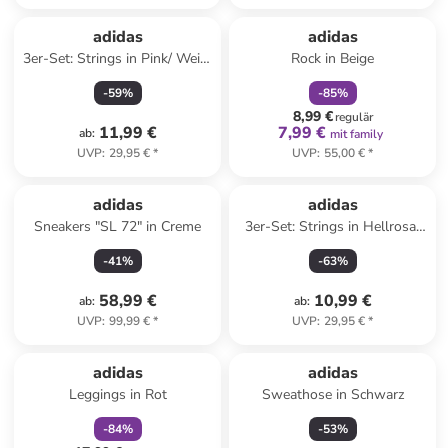
family
rabatt
Reserviert
adidas
adidas
3er-Set: Strings in Pink/ Weiß/
Rock in Beige
Dunkelblau
-
59
%
-
85
%
8,99 €
regulär
11,99 €
7,99 €
ab
:
mit family
UVP
:
29,95 €
*
UVP
:
55,00 €
*
adidas
adidas
Sneakers "SL 72" in Creme
3er-Set: Strings in Hellrosa/
Türkis/ Schwarz
-
41
%
-
63
%
58,99 €
10,99 €
ab
:
ab
:
UVP
:
99,99 €
*
UVP
:
29,95 €
*
family
rabatt
adidas
adidas
Leggings in Rot
Sweathose in Schwarz
-
84
%
-
53
%