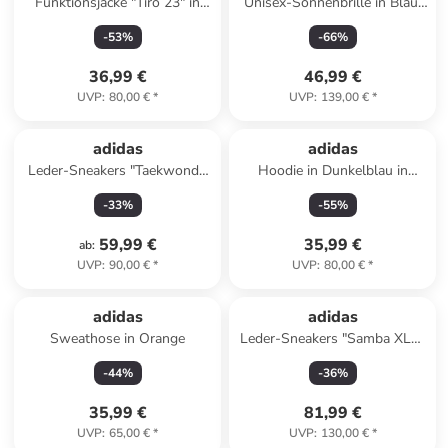
Funktionsjacke "Tiro 23" in
Unisex-Sonnenbrille in Blau/
Schwarz
Grün
-
53
%
-
66
%
36,99 €
46,99 €
UVP
:
80,00 €
*
UVP
:
139,00 €
*
adidas
adidas
Leder-Sneakers "Taekwondo
Hoodie in Dunkelblau in
Lace" in Beige
Dunkelblau
-
33
%
-
55
%
59,99 €
35,99 €
ab
:
UVP
:
90,00 €
*
UVP
:
80,00 €
*
adidas
adidas
Sweathose in Orange
Leder-Sneakers "Samba XLG"
in Weiß
-
44
%
-
36
%
35,99 €
81,99 €
UVP
:
65,00 €
*
UVP
:
130,00 €
*