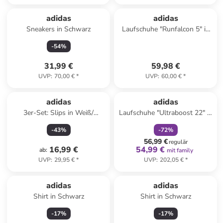
adidas
adidas
Sneakers in Schwarz
Laufschuhe "Runfalcon 5" in
Weiß
-
54
%
31,99 €
59,98 €
UVP
:
70,00 €
*
UVP
:
60,00 €
*
family
rabatt
adidas
adidas
3er-Set: Slips in Weiß/
Laufschuhe "Ultraboost 22" in
Hellblau/ Pink
Schwarz/ Grün
-
43
%
-
72
%
56,99 €
regulär
16,99 €
54,99 €
ab
:
mit family
UVP
:
29,95 €
*
UVP
:
202,05 €
*
adidas
adidas
Shirt in Schwarz
Shirt in Schwarz
-
17
%
-
17
%