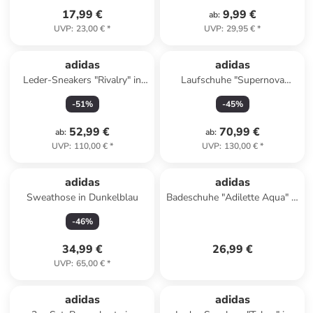
17,99 €
9,99 €
ab
:
UVP
:
23,00 €
*
UVP
:
29,95 €
*
adidas
adidas
Leder-Sneakers "Rivalry" in
Laufschuhe "Supernova
Weiß
Comfortglide" in Grau
-
51
%
-
45
%
52,99 €
70,99 €
ab
:
ab
:
UVP
:
110,00 €
*
UVP
:
130,00 €
*
adidas
adidas
Sweathose in Dunkelblau
Badeschuhe "Adilette Aqua" in
Weiß
-
46
%
34,99 €
26,99 €
UVP
:
65,00 €
*
adidas
adidas