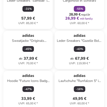
Leder-Sneakers "Sambae" in
Cargohose in Schwarz
Weiß
-
31
%
-
55
%
28,99 €
regulär
57,99 €
26,99 €
mit family
UVP
:
85,00 €
*
UVP
:
60,00 €
*
adidas
adidas
Sweatjacke "Originals
Leder-Sneakers "Gazelle Bold"
Adicolor 3-Stripes" in Türkis
in Rot
-
45
%
-
43
%
37,99 €
67,99 €
ab
:
ab
:
UVP
:
70,00 €
*
UVP
:
119,99 €
*
adidas
adidas
Hoodie "Future Icons Badge
Laufschuhe "Runfalcon 5" in
of Sport" in Creme
Schwarz
-
47
%
-
16
%
33,99 €
49,95 €
UVP
:
65,00 €
*
UVP
:
60,00 €
*