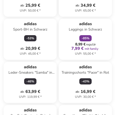
25,99 €
34,99 €
ab
:
ab
:
UVP
:
50,00 €
*
UVP
:
65,00 €
*
family
rabatt
adidas
adidas
Sport-BH in Schwarz
Leggings in Schwarz
-
53
%
-
85
%
8,99 €
regulär
20,99 €
7,99 €
ab
:
mit family
UVP
:
45,00 €
*
UVP
:
55,00 €
*
adidas
adidas
Leder-Sneakers "Samba" in
Trainingsshorts "Pacer" in Rot
Türkis
-
46
%
-
43
%
63,99 €
16,99 €
ab
:
ab
:
UVP
:
119,99 €
*
UVP
:
30,00 €
*
adidas
adidas