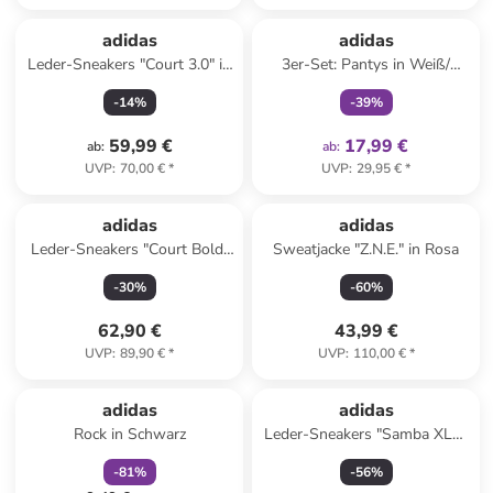
family
exklusiv
adidas
adidas
Leder-Sneakers "Court 3.0" in
3er-Set: Pantys in Weiß/
Weiß/ Schwarz/ Beige
Hellblau/ Pink
-
14
%
-
39
%
59,99 €
17,99 €
ab
:
ab
:
UVP
:
70,00 €
*
UVP
:
29,95 €
*
adidas
adidas
Leder-Sneakers "Court Bold"
Sweatjacke "Z.N.E." in Rosa
in Weiß/ Schwarz
-
30
%
-
60
%
62,90 €
43,99 €
UVP
:
89,90 €
*
UVP
:
110,00 €
*
family
rabatt
adidas
adidas
Rock in Schwarz
Leder-Sneakers "Samba XLG"
in Beige/ Weiß
-
81
%
-
56
%