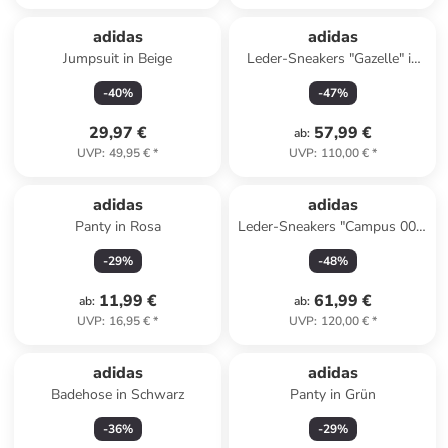
adidas
adidas
Jumpsuit in Beige
Leder-Sneakers "Gazelle" in
Orange
-
40
%
-
47
%
29,97 €
57,99 €
ab
:
UVP
:
49,95 €
*
UVP
:
110,00 €
*
adidas
adidas
Panty in Rosa
Leder-Sneakers "Campus 00s"
in Grün
-
29
%
-
48
%
11,99 €
61,99 €
ab
:
ab
:
UVP
:
16,95 €
*
UVP
:
120,00 €
*
adidas
adidas
Badehose in Schwarz
Panty in Grün
-
36
%
-
29
%