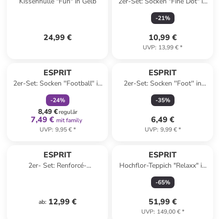
Kissenhülle "Fun" in Gelb
2er-Set: Socken "Fine Dot" in
Weiß
-
21
%
24,99 €
10,99 €
UVP
:
13,99 €
*
family
rabatt
ESPRIT
ESPRIT
2er-Set: Socken ''Football'' in
2er-Set: Socken ''Foot'' in
Dunkelblau
Mint
-
24
%
-
35
%
8,49 €
regulär
7,49 €
6,49 €
mit family
UVP
:
9,95 €
*
UVP
:
9,99 €
*
ESPRIT
ESPRIT
2er- Set: Renforcé-
Hochflor-Teppich "Relaxx" in
Kissenhüllen "E-Harp" in Grau
Grün
-
65
%
12,99 €
51,99 €
ab
:
UVP
:
149,00 €
*