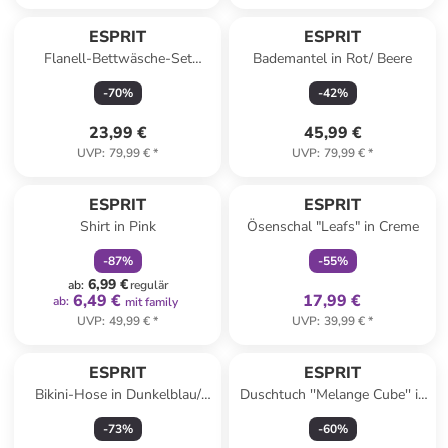
ESPRIT
ESPRIT
Flanell-Bettwäsche-Set
Bademantel in Rot/ Beere
''Salo'' in Beige
-
70
%
-
42
%
23,99 €
45,99 €
UVP
:
79,99 €
*
UVP
:
79,99 €
*
family
rabatt
family
exklusiv
ESPRIT
ESPRIT
Shirt in Pink
Ösenschal "Leafs" in Creme
-
87
%
-
55
%
6,99 €
ab
:
regulär
6,49 €
17,99 €
ab
:
mit family
UVP
:
49,99 €
*
UVP
:
39,99 €
*
ESPRIT
ESPRIT
Bikini-Hose in Dunkelblau/
Duschtuch ''Melange Cube'' in
Bunt
Grün
-
73
%
-
60
%