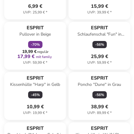
6,99 €
15,99 €
UVP
:
25,99 €
*
UVP
:
39,99 €
*
family
rabatt
ESPRIT
ESPRIT
Pullover in Beige
Schlaufenschal "Fun" in
Dunkelblau
-
70
%
-
56
%
19,99 €
regulär
17,99 €
25,99 €
mit family
UVP
:
59,99 €
*
UVP
:
59,99 €
*
ESPRIT
ESPRIT
Kissenhülle ''Harp'' in Gelb
Poncho ''Dune'' in Grau
-
45
%
-
56
%
10,99 €
38,99 €
UVP
:
19,99 €
*
UVP
:
89,99 €
*
family
exklusiv
ESPRIT
ESPRIT