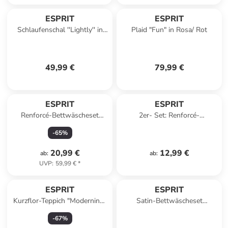
ESPRIT
ESPRIT
Schlaufenschal ''Lightly'' in
Plaid "Fun" in Rosa/ Rot
Weiß
49,99 €
79,99 €
ESPRIT
ESPRIT
Renforcé-Bettwäscheset
2er- Set: Renforcé-
"Fun" in Rosa/ Bordeaux
Kissenhüllen "E-Harp" in
-
65
%
Hellgrün
20,99 €
12,99 €
ab
:
ab
:
UVP
:
59,99 €
*
ESPRIT
ESPRIT
Kurzflor-Teppich "Modernina"
Satin-Bettwäscheset
in Hellbraun/ Beige
"Heritage" in Weiß/ Schwarz
-
67
%