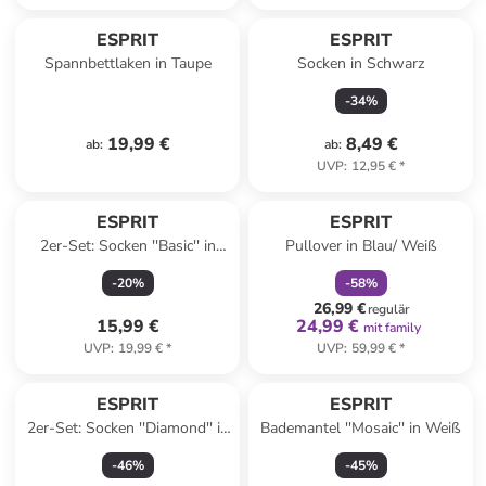
ESPRIT
ESPRIT
Spannbettlaken in Taupe
Socken in Schwarz
-
34
%
19,99 €
8,49 €
ab
:
ab
:
UVP
:
12,95 €
*
family
rabatt
ESPRIT
ESPRIT
2er-Set: Socken ''Basic'' in
Pullover in Blau/ Weiß
Anthrazit
-
20
%
-
58
%
26,99 €
regulär
15,99 €
24,99 €
mit family
UVP
:
19,99 €
*
UVP
:
59,99 €
*
ESPRIT
ESPRIT
2er-Set: Socken ''Diamond'' in
Bademantel ''Mosaic'' in Weiß
Dunkelblau
-
46
%
-
45
%