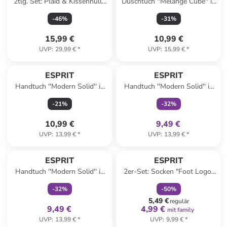
2tlg. Set: Plaid & Kissenhülle
Duschtuch ''Melange Cube'' in
"Comfy" in Grau
Grün
-
46
%
-
31
%
15,99 €
10,99 €
UVP
:
29,99 €
*
UVP
:
15,99 €
*
family
exklusiv
ESPRIT
ESPRIT
Handtuch ''Modern Solid'' in
Handtuch ''Modern Solid'' in
Creme
Grün
-
21
%
-
32
%
10,99 €
9,49 €
UVP
:
13,99 €
*
UVP
:
13,99 €
*
family
exklusiv
family
rabatt
ESPRIT
ESPRIT
Handtuch ''Modern Solid'' in
2er-Set: Socken "Foot Logo"
Mint
in Blau
-
32
%
-
50
%
5,49 €
regulär
9,49 €
4,99 €
mit family
UVP
:
13,99 €
*
UVP
:
9,99 €
*