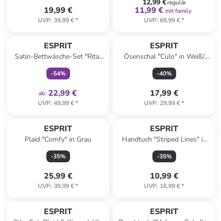
12,99 €
regulär
19,99 €
11,99 €
mit family
UVP
:
39,99 €
*
UVP
:
69,99 €
*
family
exklusiv
ESPRIT
ESPRIT
Satin-Bettwäsche-Set "Rita"
Ösenschal "Culo" in Weiß/
in Bunt
Schwarz
-
54
%
-
40
%
22,99 €
17,99 €
ab
:
UVP
:
49,99 €
*
UVP
:
29,99 €
*
ESPRIT
ESPRIT
Plaid "Comfy" in Grau
Handtuch "Striped Lines" in
Grau
-
35
%
-
35
%
25,99 €
10,99 €
UVP
:
39,99 €
*
UVP
:
16,99 €
*
ESPRIT
ESPRIT