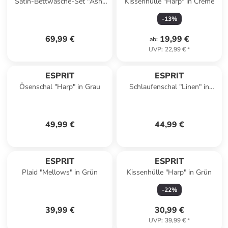
Satin-Bettwäsche-Set "Ash"
Kissenhülle "Harp" in Creme
in Bunt
-
13
%
69,99 €
19,99 €
ab
:
UVP
:
22,99 €
*
ESPRIT
ESPRIT
Ösenschal "Harp" in Grau
Schlaufenschal "Linen" in
Weiß
49,99 €
44,99 €
ESPRIT
ESPRIT
Plaid "Mellows" in Grün
Kissenhülle "Harp" in Grün
-
22
%
39,99 €
30,99 €
UVP
:
39,99 €
*