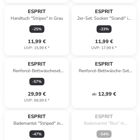
ESPRIT
ESPRIT
Handtuch "Stripes" in Grau
2er-Set: Socken ''Scandi'' in
Beige/ Rot
-
25
%
-
33
%
11,99 €
11,99 €
UVP
:
15,99 €
*
UVP
:
17,99 €
*
ESPRIT
ESPRIT
Renforcé-Bettwäscheset
Renforcé-Bettwäsche-Set
"Nele" in Hellblau
"Harp" in Beige
-
57
%
29,99 €
12,99 €
ab
:
UVP
:
69,99 €
*
Zu spät. Ausverkauft.
ESPRIT
ESPRIT
Bademantel ''Striped'' in
Bademantel ''Box'' in
Weiß/ Grün
Dunkelblau
-
47
%
-
54
%