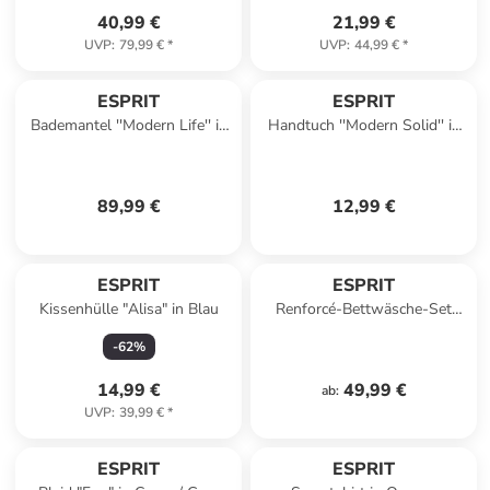
40,99 €
21,99 €
UVP
:
79,99 €
*
UVP
:
44,99 €
*
ESPRIT
ESPRIT
Bademantel ''Modern Life'' in
Handtuch ''Modern Solid'' in
Anthrazit
Rosa
89,99 €
12,99 €
ESPRIT
ESPRIT
Kissenhülle "Alisa" in Blau
Renforcé-Bettwäsche-Set
"Greta" in Dunkelblau/
-
62
%
Hellblau
14,99 €
49,99 €
ab
:
UVP
:
39,99 €
*
family
rabatt
ESPRIT
ESPRIT