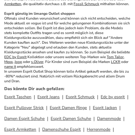
Armketten
, die qualitativ durchaus z.B. mit 
Fossil Schmuck
 mithalten können.
Esprit günstig im limango Outlet shoppen
Oftmals sind Kunden verunsichert und können sich nicht entscheiden, welche 
Mode aktuell en vogue ist und für welche gelungenen Kombinationen sie sich 
entscheiden sollen. Bei Esprit ist dies jedoch kein Problem, da die Models 
stets komplette Outfits tragen und es somit möglich ist, diese 
Kleidungsstücke auszuwählen, dazu empfiehlt sich ein Blick auf "Andere 
Kunden kauften auch". Des Weiteren werden neue Kleidungsstücke unter der 
Kategorie "Neu" abgelegt und erlauben den Kunden, stets aktuelle 
Kleidungsstücke ansehen und kaufen zu können. So zum Beispiel die beliebte 
EDC by Esprit
 Kollektion oder unsere weiteren Top-Marken wie 
Tom Tailor
, 
Mexx
, 
Joop
 oder 
s.Oliver
. Für Kinder sind zum Beispiel die Marken 
LCKR
 oder 
name it
 empfehlenswert.
In unserem Esprit Outlet Shop können tolle Artikel gekauft werden, die bis zu 
-80%* reduziert sind. Natürlich mit vollem Rückgaberecht und allem Drum 
und Dran.
Das könnte Dir auch gefallen
:
Esprit Taschen
Esprit Jeans
Esprit Schmuck
Edc by esprit
Esprit Pullover Strick
Esprit Damen Ringe
Esprit Jacken
Damen Esprit Schuhe
Esprit Damen Schuhe
Damenmode
Esprit Armketten
Damenschuhe Esprit
Herrenmode