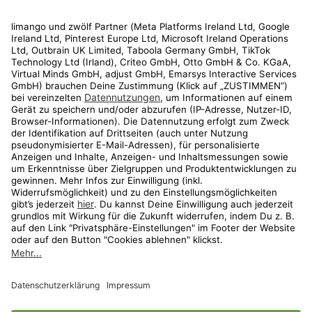
Rechtliches
Kundenservice
Shop
Aktionen
Travel
limango.nl
limango.pl