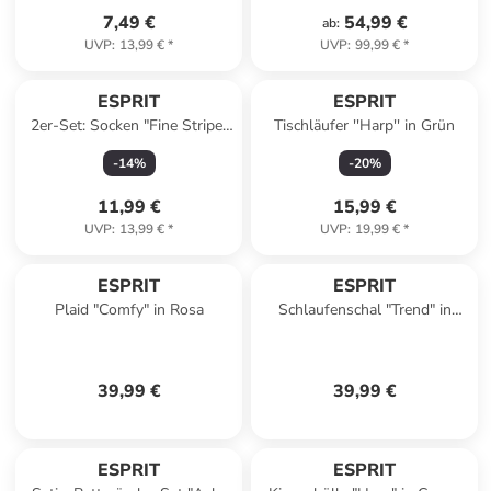
7,49 €
54,99 €
ab
:
UVP
:
13,99 €
*
UVP
:
99,99 €
*
ESPRIT
ESPRIT
2er-Set: Socken "Fine Stripe"
Tischläufer ''Harp'' in Grün
in Dunkelblau
-
14
%
-
20
%
11,99 €
15,99 €
UVP
:
13,99 €
*
UVP
:
19,99 €
*
ESPRIT
ESPRIT
Plaid "Comfy" in Rosa
Schlaufenschal "Trend" in
Creme
39,99 €
39,99 €
ESPRIT
ESPRIT