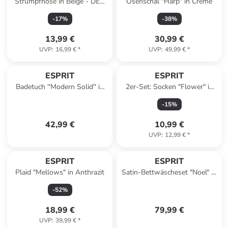
Strumpfhose in Beige - DEN
Ösenschal "Harp" in Creme
20
-
17
%
-
38
%
13,99 €
30,99 €
UVP
:
16,99 €
*
UVP
:
49,99 €
*
ESPRIT
ESPRIT
Badetuch ''Modern Solid'' in
2er-Set: Socken "Flower" in
Rosa
Creme
-
15
%
42,99 €
10,99 €
UVP
:
12,99 €
*
ESPRIT
ESPRIT
Plaid "Mellows" in Anthrazit
Satin-Bettwäscheset "Noel" in
Rosa
-
52
%
18,99 €
79,99 €
UVP
:
39,99 €
*