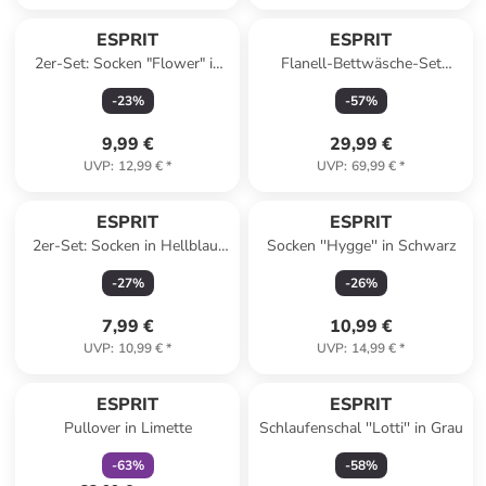
Reserviert
ESPRIT
ESPRIT
2er-Set: Socken "Flower" in
Flanell-Bettwäsche-Set
Schwarz
"Scatter" in Anthrazit
-
23
%
-
57
%
9,99 €
29,99 €
UVP
:
12,99 €
*
UVP
:
69,99 €
*
ESPRIT
ESPRIT
2er-Set: Socken in Hellblau/
Socken ''Hygge'' in Schwarz
Weiß
-
27
%
-
26
%
7,99 €
10,99 €
UVP
:
10,99 €
*
UVP
:
14,99 €
*
family
rabatt
ESPRIT
ESPRIT
Pullover in Limette
Schlaufenschal ''Lotti'' in Grau
-
63
%
-
58
%