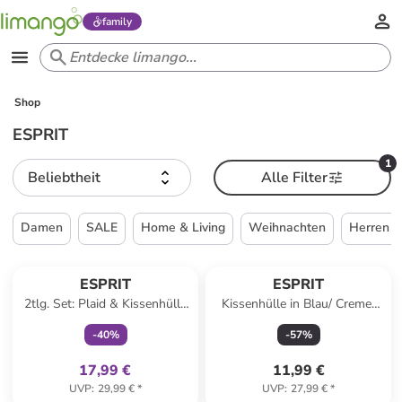
family
Shop
ESPRIT
1
Beliebtheit
Alle Filter
Damen
SALE
Home & Living
Weihnachten
Herren
family
exklusiv
ESPRIT
ESPRIT
2tlg. Set: Plaid & Kissenhülle
Kissenhülle in Blau/ Creme/
"Comfy" in Creme
Grün
-
40
%
-
57
%
17,99 €
11,99 €
UVP
:
29,99 €
*
UVP
:
27,99 €
*