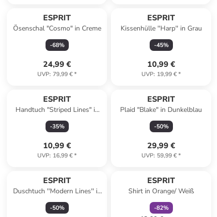
ESPRIT
ESPRIT
Ösenschal "Cosmo" in Creme
Kissenhülle ''Harp'' in Grau
-
68
%
-
45
%
24,99 €
10,99 €
UVP
:
79,99 €
*
UVP
:
19,99 €
*
ESPRIT
ESPRIT
Handtuch "Striped Lines" in
Plaid "Blake" in Dunkelblau
Creme/ Hellblau
-
35
%
-
50
%
10,99 €
29,99 €
UVP
:
16,99 €
*
UVP
:
59,99 €
*
family
rabatt
ESPRIT
ESPRIT
Duschtuch ''Modern Lines'' in
Shirt in Orange/ Weiß
Blau
-
50
%
-
82
%