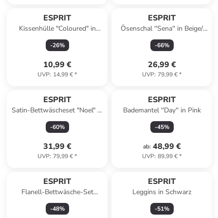
ESPRIT
ESPRIT
Kissenhülle "Coloured" in
Ösenschal ''Sena'' in Beige/
Grau
Grau
-
26
%
-
66
%
10,99 €
26,99 €
UVP
:
14,99 €
*
UVP
:
79,99 €
*
ESPRIT
ESPRIT
Satin-Bettwäscheset "Noel" in
Bademantel ''Day'' in Pink
Hellblau/ Braun
-
60
%
-
45
%
31,99 €
48,99 €
ab
:
UVP
:
79,99 €
*
UVP
:
89,99 €
*
ESPRIT
ESPRIT
Flanell-Bettwäsche-Set
Leggins in Schwarz
"Herringbone" in Hellgrau
-
48
%
-
51
%