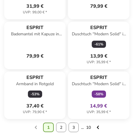
31,99 €
79,99 €
UVP
:
99,00 €
*
ESPRIT
ESPRIT
Bademantel mit Kapuze in
Duschtuch ''Modern Solid'' in
raspberry
Schwarz
-
61
%
79,99 €
13,99 €
UVP
:
35,99 €
*
family
exklusiv
ESPRIT
ESPRIT
Armband in Rotgold
Duschtuch ''Modern Solid'' in
Lila
-
53
%
-
58
%
37,40 €
14,99 €
UVP
:
79,90 €
*
UVP
:
35,99 €
*
1
2
3
...
10