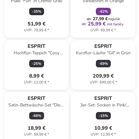
Plaid "Fun" in Creme/ Grau
Sweatshirt in Orange
-
35
%
-
62
%
27,99 €
ab
:
regulär
51,99 €
25,99 €
ab
:
mit family
UVP
:
79,99 €
*
UVP
:
69,99 €
*
ESPRIT
ESPRIT
Hochflor-Teppich "Cosy
Kurzflor-Läufer "Gil" in Grün
Glamour 2.0" in Türkis
-
25
%
-
69
%
8,99 €
209,99 €
UVP
:
12,00 €
*
UVP
:
699,00 €
*
ESPRIT
ESPRIT
Satin-Bettwäsche-Set "Dion"
3er-Set: Socken in Pink/
in Schwarz/ Gelb
Dunkelblau
-
68
%
-
15
%
18,99 €
10,99 €
UVP
:
59,99 €
*
UVP
:
12,95 €
*