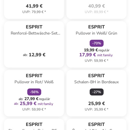
41,99 €
40,99 €
UVP
:
79,99 €
*
UVP
:
89,99 €
*
family
rabatt
ESPRIT
ESPRIT
Renforcé-Bettwäsche-Set
Pullover in Weiß/ Grün
"Harp" in Anthrazit
-
70
%
19,99 €
regulär
12,99 €
17,99 €
ab
:
mit family
UVP
:
59,99 €
*
family
rabatt
ESPRIT
ESPRIT
Pullover in Rot/ Weiß
Schalen-BH in Bordeaux
-
56
%
-
27
%
27,99 €
ab
:
regulär
25,99 €
25,99 €
ab
:
mit family
UVP
:
59,99 €
*
UVP
:
35,99 €
*
ESPRIT
ESPRIT