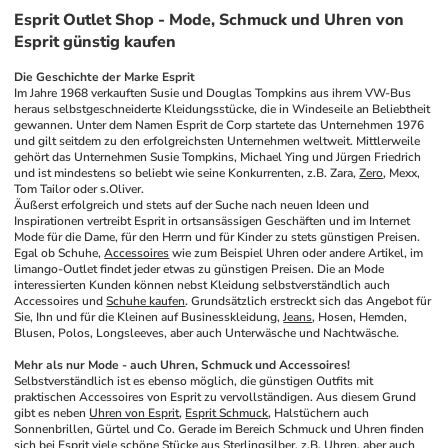
Esprit Outlet Shop - Mode, Schmuck und Uhren von
Esprit günstig kaufen
Die Geschichte der Marke Esprit
Im Jahre 1968 verkauften Susie und Douglas Tompkins aus ihrem VW-Bus 
heraus selbstgeschneiderte Kleidungsstücke, die in Windeseile an Beliebtheit 
gewannen. Unter dem Namen Esprit de Corp startete das Unternehmen 1976 
und gilt seitdem zu den erfolgreichsten Unternehmen weltweit. Mittlerweile 
gehört das Unternehmen Susie Tompkins, Michael Ying und Jürgen Friedrich 
und ist mindestens so beliebt wie seine Konkurrenten, z.B. Zara, 
Zero
, Mexx, 
Tom Tailor oder s.Oliver.
Äußerst erfolgreich und stets auf der Suche nach neuen Ideen und 
Inspirationen vertreibt Esprit in ortsansässigen Geschäften und im Internet 
Mode für die Dame, für den Herrn und für Kinder zu stets günstigen Preisen. 
Egal ob Schuhe, 
Accessoires
 wie zum Beispiel Uhren oder andere Artikel, im 
limango-Outlet findet jeder etwas zu günstigen Preisen. Die an Mode 
interessierten Kunden können nebst Kleidung selbstverständlich auch 
Accessoires und 
Schuhe kaufen
. Grundsätzlich erstreckt sich das Angebot für 
Sie, Ihn und für die Kleinen auf Businesskleidung, 
Jeans
, Hosen, Hemden, 
Blusen, Polos, Longsleeves, aber auch Unterwäsche und Nachtwäsche. 
Mehr als nur Mode - auch Uhren, Schmuck und Accessoires!
Selbstverständlich ist es ebenso möglich, die günstigen Outfits mit 
praktischen Accessoires von Esprit zu vervollständigen. Aus diesem Grund 
gibt es neben 
Uhren von Esprit
, 
Esprit Schmuck
, Halstüchern auch 
Sonnenbrillen, Gürtel und Co. Gerade im Bereich Schmuck und Uhren finden 
sich bei Esprit viele schöne Stücke aus Sterlingsilber, z.B. Uhren, aber auch 