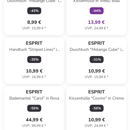
Duschtuch ''Melange Cube'' in
Kissenhülle in Weiß/ Blau
Lila
-
43
%
-
44
%
8,99 €
13,99 €
UVP
:
15,99 €
*
UVP
:
24,99 €
*
ESPRIT
ESPRIT
Handtuch "Striped Lines" in
Duschtuch ''Melange Cube'' in
Grün
Dunkelblau
-
35
%
-
31
%
10,99 €
10,99 €
UVP
:
16,99 €
*
UVP
:
15,99 €
*
ESPRIT
ESPRIT
Bademantel ''Carol'' in Rosa
Kissenhülle "Cosmo" in Creme
-
55
%
-
56
%
44,99 €
10,99 €
UVP
:
99,99 €
*
UVP
:
24,99 €
*