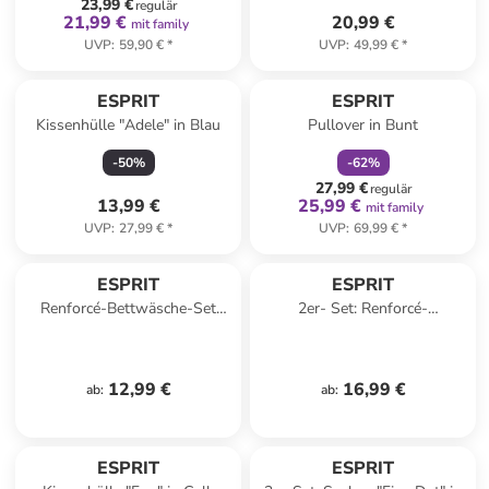
23,99 €
regulär
21,99 €
20,99 €
mit family
UVP
:
59,90 €
*
UVP
:
49,99 €
*
family
rabatt
ESPRIT
ESPRIT
Kissenhülle "Adele" in Blau
Pullover in Bunt
-
50
%
-
62
%
27,99 €
regulär
13,99 €
25,99 €
mit family
UVP
:
27,99 €
*
UVP
:
69,99 €
*
ESPRIT
ESPRIT
Renforcé-Bettwäsche-Set
2er- Set: Renforcé-
"Harp" in Mint
Kissenhüllen "E-Harp" in
Anthrazit
12,99 €
16,99 €
ab
:
ab
:
ESPRIT
ESPRIT