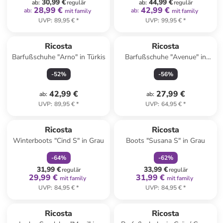
30,99 €
44,99 €
ab
:
regulär
ab
:
regulär
28,99 €
42,99 €
ab
:
ab
:
mit family
mit family
UVP
:
89,95 €
*
UVP
:
99,95 €
*
Ricosta
Ricosta
Barfußschuhe "Arno" in Türkis
Barfußschuhe "Avenue" in
Rosa
-
52
%
-
56
%
42,99 €
27,99 €
ab
:
ab
:
UVP
:
89,95 €
*
UVP
:
64,95 €
*
family
rabatt
family
rabatt
Ricosta
Ricosta
Winterboots "Cind S" in Grau
Boots "Susana S" in Grau
-
64
%
-
62
%
31,99 €
33,99 €
regulär
regulär
29,99 €
31,99 €
mit family
mit family
UVP
:
84,95 €
*
UVP
:
84,95 €
*
Ricosta
Ricosta