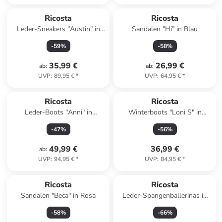
Ricosta
Ricosta
Leder-Sneakers "Austin" in
Sandalen "Hi" in Blau
Grau
-
59
%
-
58
%
35,99 €
26,99 €
ab
:
ab
:
UVP
:
89,95 €
*
UVP
:
64,95 €
*
Ricosta
Ricosta
Leder-Boots "Anni" in
Winterboots "Loni S" in
Schwarz/ Bunt
Dunkelblau
-
47
%
-
56
%
49,99 €
36,99 €
ab
:
UVP
:
94,95 €
*
UVP
:
84,95 €
*
Ricosta
Ricosta
Sandalen "Beca" in Rosa
Leder-Spangenballerinas in
Dunkelblau
-
58
%
-
66
%