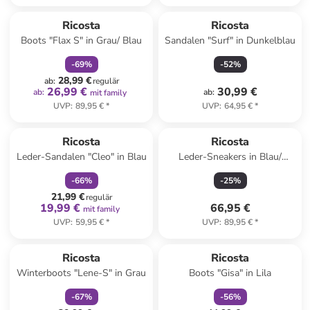
family
rabatt
Ricosta
Ricosta
Boots "Flax S" in Grau/ Blau
Sandalen "Surf" in Dunkelblau
-
69
%
-
52
%
28,99 €
ab
:
regulär
26,99 €
30,99 €
ab
:
ab
:
mit family
UVP
:
89,95 €
*
UVP
:
64,95 €
*
family
rabatt
Ricosta
Ricosta
Leder-Sandalen "Cleo" in Blau
Leder-Sneakers in Blau/
Orange
-
66
%
-
25
%
21,99 €
regulär
19,99 €
66,95 €
mit family
UVP
:
59,95 €
*
UVP
:
89,95 €
*
family
rabatt
family
rabatt
Ricosta
Ricosta
Winterboots "Lene-S" in Grau
Boots "Gisa" in Lila
-
67
%
-
56
%