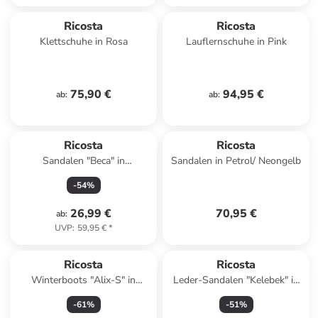
Ricosta
Ricosta
Klettschuhe in Rosa
Lauflernschuhe in Pink
75,90 €
94,95 €
ab
:
ab
:
Ricosta
Ricosta
Sandalen "Beca" in
Sandalen in Petrol/ Neongelb
Dunkelblau
-
54
%
26,99 €
70,95 €
ab
:
UVP
:
59,95 €
*
Ricosta
Ricosta
Winterboots "Alix-S" in
Leder-Sandalen "Kelebek" in
Dunkelblau
Rosa
-
61
%
-
51
%