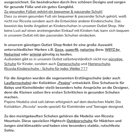
ausgezeichnet. Sie beeindrucken durch ihre schönen Designs und sorgen 
für gesunde Füße und ein gutes Gangbild. 
Zu gesunden Füßen gehört ein bequemer & passender Schuh!
Dass zu einem gesunden Fuß ein bequemer & passender Schuh gehört, weiß 
nicht nur Ricosta sondern auch die Entwickler anderer Kinderschuhe. Das 
beweist das breite Angebot an Kinderschuhen in unserem Outlet Shop. Wer 
keine Lust auf einen anstrengenden Einkauf mit Kindern hat, kann sich bequem 
in unserem Outlet mit den passenden Schuhen eindecken.
In unserem günstigen Outlet Shop findet ihr eine große Auswahl 
unterschiedlicher Marken z.B. 
Geox
, 
superfit
, 
naturino
 (bzw. 
W6YZ by 
Naturino
) oder 
primigi
 günstig zu kaufen. 
Außerdem gibt es in unserem Outlet selbstverständlich nicht nur 
günstige 
Schuhe
 für Kinder, sondern auch 
Damenschuhe
 und 
Herrenschuhe
.
Ricosta Kinderschuhe - Schuhe für jedes Wetter ? ? ?
Für die Jüngsten wurden die sogenannten Erstlingsschuhe (oder auch 
Lauflernschuhe
) der Kollektion „
Pepino
“ entwickelt. Eine Schuhserie für 
Babys und Kleinstkinder stellt besonders hohe Ansprüche an die Designer, 
denn die Kleinen sollen ihre ersten Schrittchen in gesunden Schuhen 
machen. 
Pepino Modelle sind seit Jahren erfolgreich auf dem deutschen Markt. Die 
Kollektion „Ricosta“ wurde speziell für Kleinkinder und Teenager designed. 
Zu den meistgekauften Schuhen gehören die Modelle von Ricosta 
Mountain. Diese speziellen Hightech-
Outdoorschuhe
 für Mädchen und 
Jungen sind klimaaktiv und haben eine besonders stabile, rutschfeste 
Sohle. 