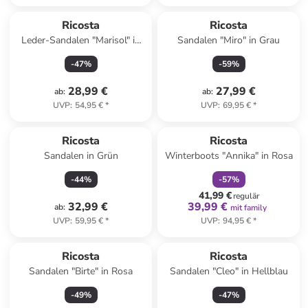
Ricosta
Ricosta
Leder-Sandalen "Marisol" in
Sandalen "Miro" in Grau
Rosa
-
47
%
-
59
%
28,99 €
27,99 €
ab
:
ab
:
UVP
:
54,95 €
*
UVP
:
69,95 €
*
family
rabatt
Ricosta
Ricosta
Sandalen in Grün
Winterboots "Annika" in Rosa
-
44
%
-
57
%
41,99 €
regulär
32,99 €
39,99 €
ab
:
mit family
UVP
:
59,95 €
*
UVP
:
94,95 €
*
Ricosta
Ricosta
Sandalen "Birte" in Rosa
Sandalen "Cleo" in Hellblau
-
49
%
-
47
%