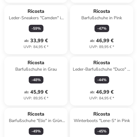
Ricosta
Ricosta
Leder-Sneakers "Camden" in
Barfußschuhe in Pink
Lila
-
59
%
-
47
%
33,99 €
46,99 €
ab
:
ab
:
UVP
:
84,95 €
*
UVP
:
89,95 €
*
Ricosta
Ricosta
Barfußschuhe in Grau
Leder-Barfußschuhe "Duco" in
Hellblau
-
48
%
-
44
%
45,99 €
46,99 €
ab
:
ab
:
UVP
:
89,95 €
*
UVP
:
84,95 €
*
Ricosta
Ricosta
Barfußschuhe "Elio" in Grün/
Winterboots "Lene-S" in Pink
Dunkelblau
-
49
%
-
45
%