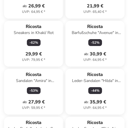
26,99 €
21,99 €
ab
:
UVP
:
64,95 €
*
UVP
:
65,40 €
*
Ricosta
Ricosta
Sneakers in Khaki/ Rot
Barfußschuhe "Avenue" in
Grau
-
62
%
-
52
%
29,99 €
30,99 €
ab
:
UVP
:
79,95 €
*
UVP
:
64,95 €
*
Ricosta
Ricosta
Sandalen "Amira" in
Leder-Sandalen "Hilda" in
Dunkelblau
Beige
-
53
%
-
44
%
27,99 €
35,99 €
ab
:
ab
:
UVP
:
59,95 €
*
UVP
:
64,95 €
*
Ricosta
Ricosta