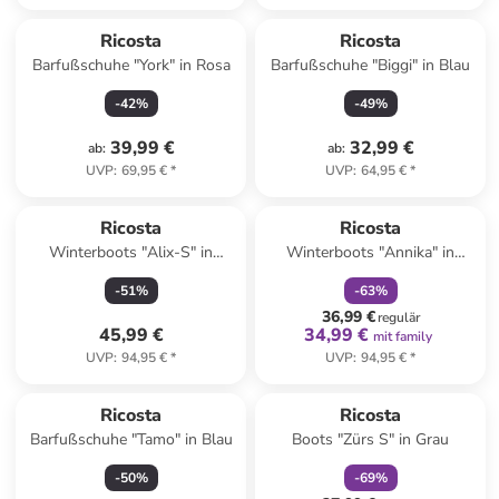
Ricosta
Ricosta
Barfußschuhe "York" in Rosa
Barfußschuhe "Biggi" in Blau
-
42
%
-
49
%
39,99 €
32,99 €
ab
:
ab
:
UVP
:
69,95 €
*
UVP
:
64,95 €
*
family
rabatt
Ricosta
Ricosta
Winterboots "Alix-S" in
Winterboots "Annika" in
Anthrazit
Dunkelblau/ Rosa
-
51
%
-
63
%
36,99 €
regulär
45,99 €
34,99 €
mit family
UVP
:
94,95 €
*
UVP
:
94,95 €
*
family
rabatt
Ricosta
Ricosta
Barfußschuhe "Tamo" in Blau
Boots "Zürs S" in Grau
-
50
%
-
69
%