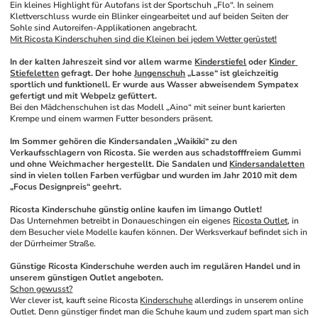
Ein kleines Highlight für Autofans ist der Sportschuh „Flo“. In seinem 
Klettverschluss wurde ein Blinker eingearbeitet und auf beiden Seiten der 
Sohle sind Autoreifen-Applikationen angebracht.
Mit Ricosta Kinderschuhen sind die Kleinen bei jedem Wetter gerüstet!
In der kalten Jahreszeit sind vor allem warme 
Kinderstiefel
 oder 
Kinder 
Stiefeletten
 gefragt. Der hohe 
Jungenschuh
 „Lasse“ ist gleichzeitig 
sportlich und funktionell. Er wurde aus Wasser abweisendem Sympatex 
gefertigt und mit Webpelz gefüttert. 
Bei den Mädchenschuhen ist das Modell „Aino“ mit seiner bunt karierten 
Krempe und einem warmen Futter besonders präsent.
Im Sommer gehören die Kindersandalen „Waikiki“ zu den 
Verkaufsschlagern von Ricosta. Sie werden aus schadstofffreiem Gummi 
und ohne Weichmacher hergestellt. Die Sandalen und 
Kindersandaletten
sind in vielen tollen Farben verfügbar und wurden im Jahr 2010 mit dem 
„Focus Designpreis“ geehrt. 
Ricosta Kinderschuhe günstig online kaufen im limango Outlet!
Das Unternehmen betreibt in Donaueschingen ein eigenes 
Ricosta Outlet
, in 
dem Besucher viele Modelle kaufen können. Der Werksverkauf befindet sich in 
der Dürrheimer Straße.
Günstige Ricosta Kinderschuhe werden auch im regulären Handel und in 
unserem günstigen Outlet angeboten. 
Schon gewusst?
Wer clever ist, kauft seine Ricosta 
Kinderschuhe
 allerdings in unserem online 
Outlet. Denn günstiger findet man die Schuhe kaum und zudem spart man sich 