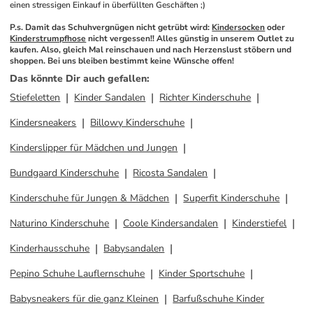
einen stressigen Einkauf in überfüllten Geschäften ;)
P.s. Damit das Schuhvergnügen nicht getrübt wird: 
Kindersocken
 oder 
Kinderstrumpfhose
 nicht vergessen!! Alles günstig in unserem Outlet zu 
kaufen. Also, gleich Mal reinschauen und nach Herzenslust stöbern und 
shoppen. Bei uns bleiben bestimmt keine Wünsche offen! 
Das könnte Dir auch gefallen
:
Stiefeletten
Kinder Sandalen
Richter Kinderschuhe
Kindersneakers
Billowy Kinderschuhe
Kinderslipper für Mädchen und Jungen
Bundgaard Kinderschuhe
Ricosta Sandalen
Kinderschuhe für Jungen & Mädchen
Superfit Kinderschuhe
Naturino Kinderschuhe
Coole Kindersandalen
Kinderstiefel
Kinderhausschuhe
Babysandalen
Pepino Schuhe Lauflernschuhe
Kinder Sportschuhe
Babysneakers für die ganz Kleinen
Barfußschuhe Kinder