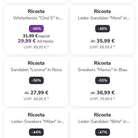
family
rabatt
Ricosta
Ricosta
Winterboots "Cind S" in
Leder-Sandalen "Moni" in
Dunkelblau
Rosa
-
66
%
-
48
%
31,99 €
regulär
29,99 €
35,99 €
ab
:
mit family
UVP
:
89,95 €
*
UVP
:
69,95 €
*
Ricosta
Ricosta
Sandalen "Lorena" in Rosa
Sneakers "Marius" in Blau
-
56
%
-
53
%
27,99 €
36,99 €
ab
:
ab
:
UVP
:
64,95 €
*
UVP
:
79,95 €
*
Ricosta
Ricosta
Leder-Sneakers "Milan" in
Leder-Sandalen "Birte" in
Beige
Beige
-
44
%
-
47
%