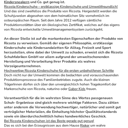
Kindersneakern
 und Co. gut genug ist.
Ricosta Kinderschuhe – erstklassige Kinderschuhe und Umweltfreundlich!
Und das sind zweifellos die Produkte von Ricosta. Hergestellt werden die 
Schuhjuwelen abgesehen von dem heimatlichen Sitz vornehmlich im 
osteuropäischen Raum. Seit dem Jahre 2012 verfügen sämtliche 
Produktionsstätten über ein ökologisches Zertifikat, welches auf das eigens 
von Ricosta entwickelte Umweltmanagementsystem zurückgeht. 
An dieser Stelle ist auf die markantesten Eigenschaften der Produkte von 
Ricosta zu verweisen. Gemäß der eigenen Philosophie, erstklassige 
Kinderschuhe wie Kindersandaletten für Alltag, Freizeit und Sport 
herzustellen, ohne dabei der Umwelt zu schaden, erweist sich die Ricosta 
Schuhfabriken GmbH vor allem aufgrund der umweltschonenden 
Herstellung und Verarbeitung ihrer Produkte als wahres 
Vorzeigeunternehmen.
Hochwertige Ricosta Kinderschuhe für die ersten unbeholfenen Schritte
Doch nicht nur der Umwelt kommen die bedachten und vorausschauenden 
Produktionsprozesse des Familienbetriebes zugute. Auch die kleinen 
TrägerInnen dürfen sich über den unvergleichlich hohen Tragekomfort der 
Markenschuhe von Ricosta, naturino oder 
Gabor Kids
 freuen. 
Verantwortlich für die im wahrsten Sinne des Wortes passgenauen 
Schuh- Ergebnisse sind gleich mehrere wichtige Faktoren. Dazu zählen 
unter anderem die Verwendung hochwertiger, natürlicher und somit gut 
verträglicher Materialien, die Einhaltung höchster Qualitätsstandards 
sowie ein überdurchschnittlich hohes handwerkliches Geschick.
Bei Ricosta Kinderschuhen ist das Beste gerade gut genug!
Das es sich bei den Erzeugnissen aus dem Hause 
Rieker
 um wahre 