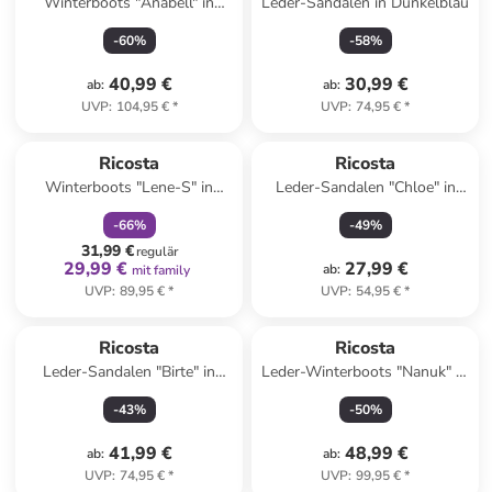
Winterboots "Anabell" in
Leder-Sandalen in Dunkelblau
Pflaume
-
60
%
-
58
%
40,99 €
30,99 €
ab
:
ab
:
UVP
:
104,95 €
*
UVP
:
74,95 €
*
family
rabatt
Ricosta
Ricosta
Winterboots "Lene-S" in
Leder-Sandalen "Chloe" in
Dunkelblau
Rosa/ Weiß
-
66
%
-
49
%
31,99 €
regulär
29,99 €
27,99 €
ab
:
mit family
UVP
:
89,95 €
*
UVP
:
54,95 €
*
Ricosta
Ricosta
Leder-Sandalen "Birte" in
Leder-Winterboots "Nanuk" in
Gold
Schwarz
-
43
%
-
50
%
41,99 €
48,99 €
ab
:
ab
:
UVP
:
74,95 €
*
UVP
:
99,95 €
*