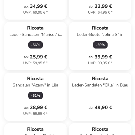
34,99 €
33,99 €
ab
:
ab
:
UVP
:
69,95 €
*
UVP
:
64,95 €
*
Ricosta
Ricosta
Leder-Sandalen "Marisol" in
Leder-Boots "Jolina S" in
Rosa
Dunkelblau
-
56
%
-
59
%
25,99 €
39,99 €
ab
:
ab
:
UVP
:
59,95 €
*
UVP
:
99,95 €
*
Ricosta
Ricosta
Sandalen "Azany" in Lila
Leder-Sandalen "Cilla" in Blau
-
51
%
28,99 €
49,90 €
ab
:
ab
:
UVP
:
59,95 €
*
Ricosta
Ricosta