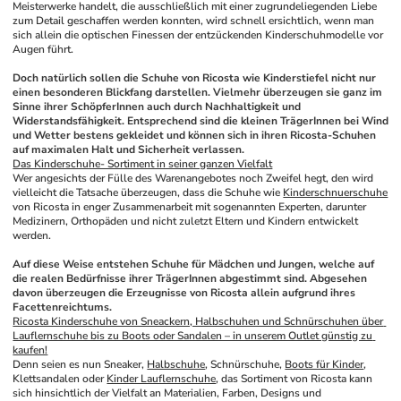
Meisterwerke handelt, die ausschließlich mit einer zugrundeliegenden Liebe 
zum Detail geschaffen werden konnten, wird schnell ersichtlich, wenn man 
sich allein die optischen Finessen der entzückenden Kinderschuhmodelle vor 
Augen führt. 
Doch natürlich sollen die Schuhe von Ricosta wie Kinderstiefel nicht nur 
einen besonderen Blickfang darstellen. Vielmehr überzeugen sie ganz im 
Sinne ihrer SchöpferInnen auch durch Nachhaltigkeit und 
Widerstandsfähigkeit. Entsprechend sind die kleinen TrägerInnen bei Wind 
und Wetter bestens gekleidet und können sich in ihren Ricosta-Schuhen 
auf maximalen Halt und Sicherheit verlassen.
Das Kinderschuhe- Sortiment in seiner ganzen Vielfalt
Wer angesichts der Fülle des Warenangebotes noch Zweifel hegt, den wird 
vielleicht die Tatsache überzeugen, dass die Schuhe wie 
Kinderschnuerschuhe
von Ricosta in enger Zusammenarbeit mit sogenannten Experten, darunter 
Medizinern, Orthopäden und nicht zuletzt Eltern und Kindern entwickelt 
werden.
Auf diese Weise entstehen Schuhe für Mädchen und Jungen, welche auf 
die realen Bedürfnisse ihrer TrägerInnen abgestimmt sind. Abgesehen 
davon überzeugen die Erzeugnisse von Ricosta allein aufgrund ihres 
Facettenreichtums.
Ricosta Kinderschuhe von Sneackern, Halbschuhen und Schnürschuhen über 
Lauflernschuhe bis zu Boots oder Sandalen – in unserem Outlet günstig zu 
kaufen!
Denn seien es nun Sneaker, 
Halbschuhe
, Schnürschuhe, 
Boots für Kinder
, 
Klettsandalen oder 
Kinder Lauflernschuhe
, das Sortiment von Ricosta kann 
sich hinsichtlich der Vielfalt an Materialien, Farben, Designs und 