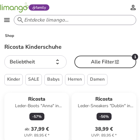
family
Shop
Ricosta Kinderschuhe
1
Beliebtheit
Alle Filter
Kinder
SALE
Babys
Herren
Damen
Ricosta
Ricosta
Leder-Boots "Anna" in
Leder-Sneakers "Dublin" in
Hellbraun
Blau
-
57
%
-
56
%
37,99 €
38,99 €
ab
:
UVP
:
89,95 €
*
UVP
:
89,95 €
*