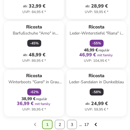
32,99 €
28,99 €
ab
:
ab
:
UVP
:
84,95 €
*
UVP
:
59,95 €
*
family
rabatt
Ricosta
Ricosta
Barfußschuhe "Arno" in
Leder-Winterstiefel "Riana" in
Hellblau
Schwarz
-
45
%
-
55
%
48,99 €
regulär
48,99 €
46,99 €
ab
:
mit family
UVP
:
89,95 €
*
UVP
:
104,95 €
*
family
rabatt
Ricosta
Ricosta
Winterboots "Garei" in Grau/
Leder-Sandalen in Dunkelblau
Rosa
-
62
%
-
58
%
38,99 €
regulär
36,99 €
24,99 €
ab
:
mit family
UVP
:
99,95 €
*
UVP
:
59,95 €
*
1
2
3
...
17