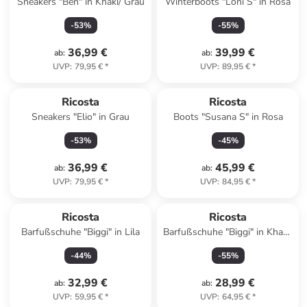
Sneakers "Ben" in Khaki/ Grau
Winterboots "Loni S" in Rosa
-
53
%
-
55
%
36,99 €
39,99 €
ab
:
ab
:
UVP
:
79,95 €
*
UVP
:
89,95 €
*
Ricosta
Ricosta
Sneakers "Elio" in Grau
Boots "Susana S" in Rosa
-
53
%
-
45
%
36,99 €
45,99 €
ab
:
ab
:
UVP
:
79,95 €
*
UVP
:
84,95 €
*
Ricosta
Ricosta
Barfußschuhe "Biggi" in Lila
Barfußschuhe "Biggi" in Khaki/
Orange/ Grau
-
44
%
-
55
%
32,99 €
28,99 €
ab
:
ab
:
UVP
:
59,95 €
*
UVP
:
64,95 €
*