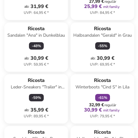
27,99 €
regulär
31,99 €
25,99 €
ab
:
mit family
UVP
:
64,95 €
*
UVP
:
84,95 €
*
Ricosta
Ricosta
Sandalen "Ana" in Dunkelblau
Halbsandalen "Gerald" in Grau
-
48
%
-
55
%
30,99 €
30,99 €
ab
:
ab
:
UVP
:
59,95 €
*
UVP
:
69,95 €
*
family
rabatt
Ricosta
Ricosta
Leder-Sneakers "Trailer" in
Winterboots "Cind S" in Lila
Khaki/ Grau
-
59
%
-
61
%
32,99 €
regulär
35,99 €
30,99 €
ab
:
mit family
UVP
:
89,95 €
*
UVP
:
79,95 €
*
Ricosta
Ricosta