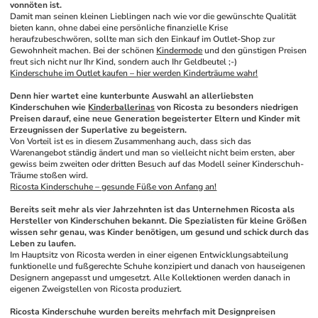
vonnöten ist.
Damit man seinen kleinen Lieblingen nach wie vor die gewünschte Qualität 
bieten kann, ohne dabei eine persönliche finanzielle Krise 
heraufzubeschwören, sollte man sich den Einkauf im Outlet-Shop zur 
Gewohnheit machen. Bei der schönen 
Kindermode
 und den günstigen Preisen 
freut sich nicht nur Ihr Kind, sondern auch Ihr Geldbeutel ;-)
Kinderschuhe im Outlet kaufen – hier werden Kinderträume wahr!
Denn hier wartet eine kunterbunte Auswahl an allerliebsten 
Kinderschuhen wie 
Kinderballerinas
 von Ricosta zu besonders niedrigen 
Preisen darauf, eine neue Generation begeisterter Eltern und Kinder mit 
Erzeugnissen der Superlative zu begeistern.
Von Vorteil ist es in diesem Zusammenhang auch, dass sich das 
Warenangebot ständig ändert und man so vielleicht nicht beim ersten, aber 
gewiss beim zweiten oder dritten Besuch auf das Modell seiner Kinderschuh-
Träume stoßen wird. 
Ricosta Kinderschuhe – gesunde Füße von Anfang an!
Bereits seit mehr als vier Jahrzehnten ist das Unternehmen Ricosta als 
Hersteller von Kinderschuhen bekannt. Die Spezialisten für kleine Größen 
wissen sehr genau, was Kinder benötigen, um gesund und schick durch das 
Leben zu laufen. 
Im Hauptsitz von Ricosta werden in einer eigenen Entwicklungsabteilung 
funktionelle und fußgerechte Schuhe konzipiert und danach von hauseigenen 
Designern angepasst und umgesetzt. Alle Kollektionen werden danach in 
eigenen Zweigstellen von Ricosta produziert.
Ricosta Kinderschuhe wurden bereits mehrfach mit Designpreisen 