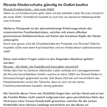
Ricosta Kinderschuhe günstig im Outlet kaufen
Ricosta Kinderschuhe – eine gute Wahl!
Wenn es um Kinderschuhe geht, dann ist das beliebte Label Ricosta sicherlich 
die erste Wahl. Schließlich handelt es sich hier um deutsche Markenqualität 
vom Feinsten.
Weiterer Pluspunkt ist der jahrzehntelange Erfahrungsschatz des 
renommierten Familienbetriebes, welcher mit einem offenbar 
grenzenlosen Einfallsreichtum auf Seiten der kreativen Köpfe der Marke 
einhergeht.
Doch was genau sind die Charakteristika der Produkte von Ricosta? Welche 
Aspekte sollte man beim Kauf beachten und wo findet dieser optimalerweise 
statt? 
Diese und andere Fragen sollen in den folgenden Absätzen geklärt 
werden.
Ricosta – die Marke, die Qualität und Innovation verspricht!
Hinter dem hier im Zentrum stehenden Label verbirgt sich strenggenommen 
die Ricosta Schuhfabriken GmbH, welche im Jahre 1969 von Roland Rieker in 
Donaueschingen gegründet wurde. Seit dieser Zeit hat sich hinsichtlich des 
Hauptstandortes sowie der Tatsache, dass es sich um ein reines 
Familienunternehmen handelt, wenig geändert. 
Die Vorteile dieser Form von Stabilität liegen klar auf der Hand und so hat 
die Familie Rieker nicht zuletzt aufgrund einer ganz persönlichen Note das 
Vertrauen einer treuen Kundschaft gewonnen, welcher für die zarten 
Kinderfüße ihrer kleinen Lieblinge tatsächlich nur das Beste an 