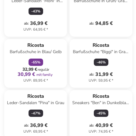
Leder-Sandalen "Moni" in
Barfußschuhe in Grün/ Grau/
Rosa
Gelb
-
43
%
36,99 €
94,85 €
ab
:
ab
:
UVP
:
64,95 €
*
family
rabatt
Ricosta
Ricosta
Barfußschuhe in Blau/ Gelb
Barfußschuhe "Biggi" in Grau/
Orange
-
65
%
-
46
%
32,99 €
regulär
30,99 €
31,99 €
ab
:
mit family
UVP
:
89,95 €
*
UVP
:
59,95 €
*
Ricosta
Ricosta
Leder-Sandalen "Pina" in Grau
Sneakers "Ben" in Dunkelblau/
Neongrün
-
47
%
-
45
%
36,99 €
40,99 €
ab
:
ab
:
UVP
:
69,95 €
*
UVP
:
74,95 €
*