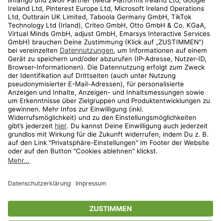
Kundenservice
Shop
Aktionen
Travel
limango.nl
limango.pl
* Streichpreise entsprechen der unverbindlichen Preisempfehlung des