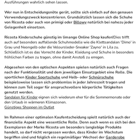
Ausführungen wahrlich sehen lassen. 
Wer nun in Entscheidungsnöte gerät, sollte sich einfach auf den genauen 
Verwendungszweck konzentrieren. Grundsätzlich lassen sich die Schuhe 
von Ricosta oder auch von primigi oder 
Billowy
 natürlich bei nahezu jeder 
Gelegenheit einsetzen.
Ricosta Kinderschuhe günstig im limango Online Shop kaufen!
Dies trifft 
auch auf besonders auffallende Schuhmodelle wie die Klettsandalen 'Dimo' in 
Grau und Neongelb oder die Veloursleder-Sneaker 'Zayno' in Lila zu. 
Schließlich ist es das Vorrecht der Kinder, Kleidung und Schuhe in besonders 
fröhlichen Farben zu tragen, ohne damit Anstoß zu erregen. 
Abgesehen von den optischen Aspekten spielen natürlich auch Fragen 
nach der Funktionalität und dem jeweiligen Einsatzgebiet eine Rolle. Die 
sportlichen 
Kinder Sportschuhe
 und Halb- oder 
Schnürschuhe
beispielsweise lassen sich problemlos in jeder Jahreszeit tragen und 
können zum Teil sogar für anspruchsvollere körperliche Tätigkeiten 
genutzt werden.
Sandalen für Kinder
 eignen sich wiederum eher für die Sommermonate oder 
den Urlaub in wärmeren Klimazonen. 
Günstiges Shoppen im Outlet
Im Rahmen einer optimalen Kaufentscheidung spielt natürlich auch der 
finanzielle Aspekt eine wesentliche Rolle. Denn auch wenn es sich bei den 
Exemplaren der Marke Ricosta um besonders langlebige Produkte 
handelt, so darf nicht vergessen werden, dass Kinder im Wachstum 
begriffen sind und folglich ein regelmäßiger Wechsel der 
Garderobe