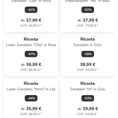
Sandalen "Cleo" in Rosa
Halbsandalen "Ibo" in Blau
-
41
%
-
52
%
37,99 €
37,99 €
ab
:
ab
:
UVP
:
64,95 €
*
UVP
:
79,95 €
*
Ricosta
Ricosta
Leder-Sandalen "Cilla" in Rosa
Sandalen in Grün
-
47
%
-
39
%
36,99 €
38,99 €
ab
:
UVP
:
69,95 €
*
UVP
:
64,95 €
*
Ricosta
Ricosta
Leder-Sandalen "Moni" in Lila
Sandalen "Hi" in Grau
-
44
%
-
53
%
35,99 €
29,99 €
ab
:
ab
:
UVP
:
64,95 €
*
UVP
:
64,95 €
*