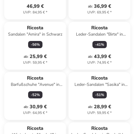
46,99 €
36,99 €
ab
:
UVP
:
84,95 €
*
UVP
:
69,95 €
*
Ricosta
Ricosta
Sandalen "Amira" in Schwarz
Leder-Sandalen "Birte" in
Schwarz
-
56
%
-
41
%
25,99 €
43,99 €
ab
:
ab
:
UVP
:
59,95 €
*
UVP
:
74,95 €
*
Ricosta
Ricosta
Barfußschuhe "Avenue" in
Leder-Sandalen "Sasika" in
Dunkelblau
Lila
-
52
%
-
51
%
30,99 €
28,99 €
ab
:
ab
:
UVP
:
64,95 €
*
UVP
:
59,95 €
*
Ricosta
Ricosta