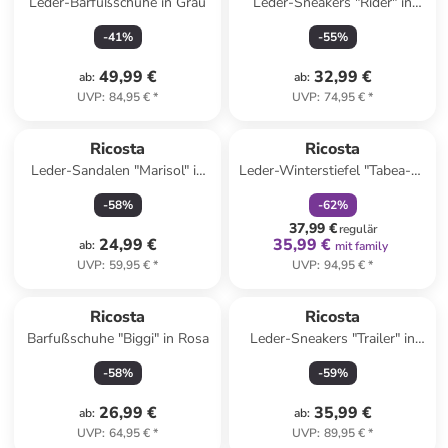
Leder-Barfußschuhe in Grau
Leder-Sneakers "Rider" in
Dunkelblau/ Orange
-
41
%
-
55
%
49,99 €
32,99 €
ab
:
ab
:
UVP
:
84,95 €
*
UVP
:
74,95 €
*
family
rabatt
Ricosta
Ricosta
Leder-Sandalen "Marisol" in
Leder-Winterstiefel "Tabea-S"
Dunkelblau
in Lila
-
58
%
-
62
%
37,99 €
regulär
24,99 €
35,99 €
ab
:
mit family
UVP
:
59,95 €
*
UVP
:
94,95 €
*
Ricosta
Ricosta
Barfußschuhe "Biggi" in Rosa
Leder-Sneakers "Trailer" in
Grau/ Pink
-
58
%
-
59
%
26,99 €
35,99 €
ab
:
ab
:
UVP
:
64,95 €
*
UVP
:
89,95 €
*