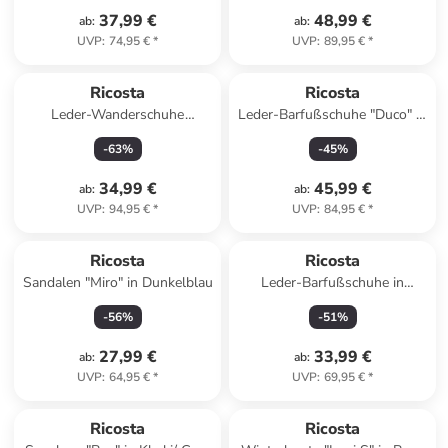
37,99 €
48,99 €
ab
:
ab
:
UVP
:
74,95 €
*
UVP
:
89,95 €
*
Ricosta
Ricosta
Leder-Wanderschuhe
Leder-Barfußschuhe "Duco" in
"Xplorer" in Dunkelblau/ Gelb
Hellbraun
-
63
%
-
45
%
34,99 €
45,99 €
ab
:
ab
:
UVP
:
94,95 €
*
UVP
:
84,95 €
*
Ricosta
Ricosta
Sandalen "Miro" in Dunkelblau
Leder-Barfußschuhe in
Hellbraun
-
56
%
-
51
%
27,99 €
33,99 €
ab
:
ab
:
UVP
:
64,95 €
*
UVP
:
69,95 €
*
Ricosta
Ricosta