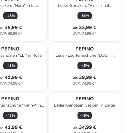
eakers "Nuro" in Lila
Leder-Sneakers "Pius" in Lila
-
48
%
-
54
%
35,99 €
33,99 €
ab
:
ab
:
UVP
:
69,95 €
*
UVP
:
74,95 €
*
PEPINO
PEPINO
sandalen "Ebi" in Rosa
Leder-Lauflernschuhe "Dots" in
Beige
-
43
%
-
46
%
41,99 €
39,99 €
ab
:
ab
:
UVP
:
74,95 €
*
UVP
:
74,95 €
*
PEPINO
PEPINO
lernschuhe "Kenny" in
Leder-Sandalen "Jasper" in Beige
Hellblau
-
43
%
-
49
%
41,99 €
34,99 €
ab
:
ab
: