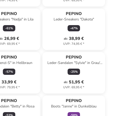
UVP
:
74,95 €
*
UVP
:
69,95 €
*
PEPINO
PEPINO
akers "Nadja" in Lila
Leder-Sneakers "Dakota"
-
61
%
-
47
%
26,99 €
38,99 €
ab
:
ab
:
UVP
:
69,95 €
*
UVP
:
74,95 €
*
PEPINO
PEPINO
enzi-S" in Hellbraun
Leder-Sandalen "Sylvie" in Grau/
Rosa
-
57
%
-
25
%
33,99 €
51,95 €
ab
:
UVP
:
79,95 €
*
UVP
:
69,95 €
*
family
rabatt
PEPINO
PEPINO
dalen "Betty" in Rosa
Boots "Janne" in Dunkelblau
-
53
%
-
58
%