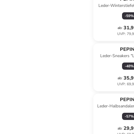
Leder-Winterstiefel
Rosa
-
59
%
31,9
ab
:
UVP
:
79,9
PEPI
Leder-Sneakers "L
-
48
%
35,9
ab
:
UVP
:
69,9
PEPI
Leder-Halbsandalen
-
57
%
29,9
ab
: