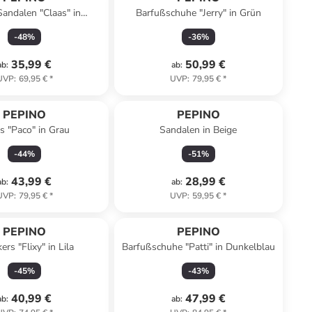
andalen "Claas" in
Barfußschuhe "Jerry" in Grün
Hellbraun
-
48
%
-
36
%
35,99 €
50,99 €
ab
:
ab
:
UVP
:
69,95 €
*
UVP
:
79,95 €
*
PEPINO
PEPINO
s "Paco" in Grau
Sandalen in Beige
-
44
%
-
51
%
43,99 €
28,99 €
ab
:
ab
:
UVP
:
79,95 €
*
UVP
:
59,95 €
*
PEPINO
PEPINO
ers "Flixy" in Lila
Barfußschuhe "Patti" in Dunkelblau
-
45
%
-
43
%
40,99 €
47,99 €
ab
:
ab
: