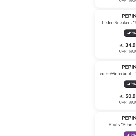
UVP
:
69,9
PEPI
Leder-Sneakers "J
-
49
%
34,9
ab
:
UVP
:
69,9
PEPI
Leder-Winterboots 
-
43
%
50,9
ab
:
UVP
:
89,9
family
r
PEPI
Boots "Benni 
-
62
%