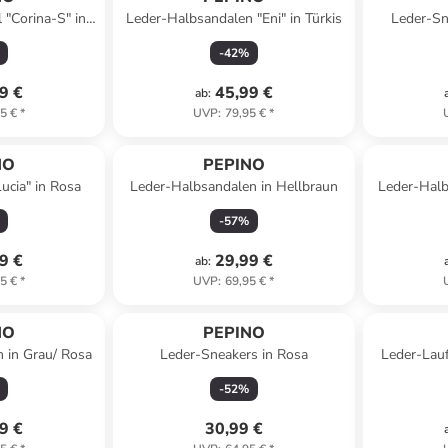
 "Corina-S" in
Leder-Halbsandalen "Eni" in Türkis
Leder-Sn
-
42
%
9 €
45,99 €
ab
:
5 €
*
UVP
:
79,95 €
*
NO
PEPINO
ucia" in Rosa
Leder-Halbsandalen in Hellbraun
Leder-Halb
-
57
%
9 €
29,99 €
ab
:
5 €
*
UVP
:
69,95 €
*
NO
PEPINO
 in Grau/ Rosa
Leder-Sneakers in Rosa
Leder-Lauf
-
52
%
9 €
30,99 €