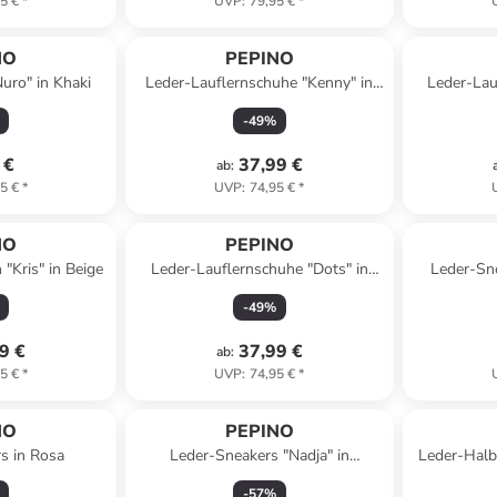
5 €
*
UVP
:
79,95 €
*
NO
PEPINO
uro" in Khaki
Leder-Lauflernschuhe "Kenny" in
Leder-Lau
Hellbraun
-
49
%
 €
37,99 €
ab
:
5 €
*
UVP
:
74,95 €
*
NO
PEPINO
"Kris" in Beige
Leder-Lauflernschuhe "Dots" in
Leder-Sne
Beige/ Braun
-
49
%
9 €
37,99 €
ab
:
5 €
*
UVP
:
74,95 €
*
NO
PEPINO
s in Rosa
Leder-Sneakers "Nadja" in
Leder-Halbs
Dunkelblau
-
57
%