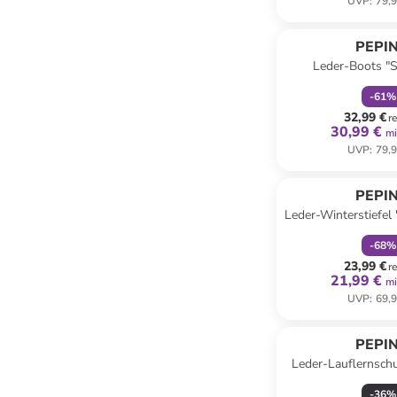
UVP
:
79,9
family
r
PEPI
Leder-Boots "S
Dunkelb
-
61
%
32,99 €
r
30,99 €
mi
UVP
:
79,9
family
r
PEPI
Leder-Winterstiefel
-
68
%
23,99 €
r
21,99 €
mi
UVP
:
69,9
PEPI
Leder-Lauflernsch
Dunkelb
-
36
%