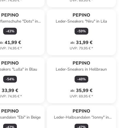
UVP
:
74,95 €
*
UVP
:
69,95 €
*
PEPINO
PEPINO
flernschuhe "Dots" in
Leder-Sneakers "Niru" in Lila
Rosa
-
43
%
-
59
%
41,99 €
31,99 €
ab
:
ab
:
UVP
:
74,95 €
*
UVP
:
79,95 €
*
PEPINO
PEPINO
akers "Lulla" in Blau
Leder-Sneakers in Hellbraun
-
54
%
-
48
%
33,99 €
35,99 €
ab
:
UVP
:
74,95 €
*
UVP
:
69,95 €
*
PEPINO
PEPINO
andalen "Ebi" in Beige
Leder-Halbsandalen "Jonny" in
Dunkelblau
-
42
%
-
47
%