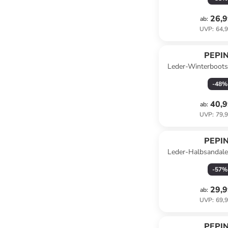
26,9
ab
:
UVP
:
64,9
PEPI
Leder-Winterboots 
-
48
%
40,9
ab
:
UVP
:
79,9
PEPI
Leder-Halbsandale
-
57
%
29,9
ab
:
UVP
:
69,9
PEPI