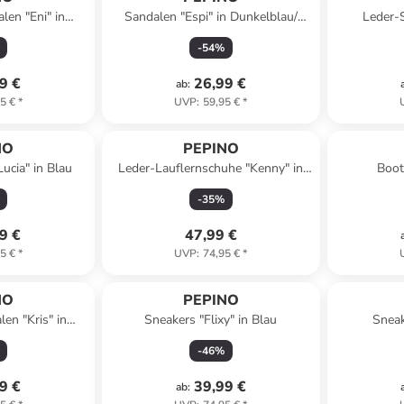
len "Eni" in
Sandalen "Espi" in Dunkelblau/
Leder-S
aun
Hellblau
-
54
%
9 €
26,99 €
ab
:
5 €
*
UVP
:
59,95 €
*
NO
PEPINO
ucia" in Blau
Leder-Lauflernschuhe "Kenny" in
Boot
Blau
-
35
%
9 €
47,99 €
5 €
*
UVP
:
74,95 €
*
NO
PEPINO
en "Kris" in
Sneakers "Flixy" in Blau
Sneak
lau
-
46
%
9 €
39,99 €
ab
: