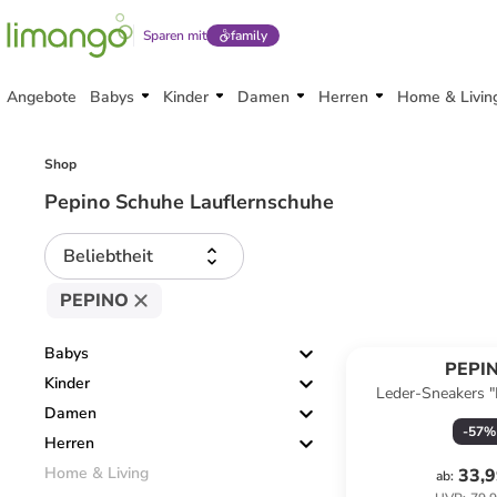
Sparen mit
family
Angebote
Babys
Kinder
Damen
Herren
Home & Livin
Shop
Pepino Schuhe Lauflernschuhe
Beliebtheit
PEPINO
Babys
PEPI
Kinder
Leder-Sneakers "
Damen
-
57
%
Herren
Home & Living
33,9
ab
: