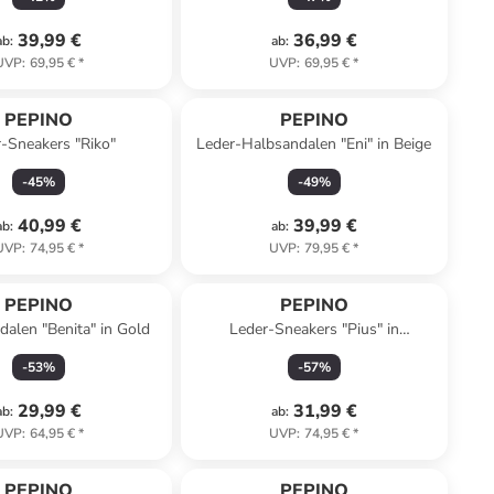
39,99 €
36,99 €
ab
:
ab
:
UVP
:
69,95 €
*
UVP
:
69,95 €
*
PEPINO
PEPINO
-Sneakers "Riko"
Leder-Halbsandalen "Eni" in Beige
-
45
%
-
49
%
40,99 €
39,99 €
ab
:
ab
:
UVP
:
74,95 €
*
UVP
:
79,95 €
*
PEPINO
PEPINO
alen "Benita" in Gold
Leder-Sneakers "Pius" in
Dunkelblau
-
53
%
-
57
%
29,99 €
31,99 €
ab
:
ab
:
UVP
:
64,95 €
*
UVP
:
74,95 €
*
PEPINO
PEPINO