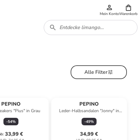
Mein Konto
Warenkorb
Alle Filter
PEPINO
PEPINO
akers "Pius" in Grau
Leder-Halbsandalen "Jonny" in
Braun
-
54
%
-
49
%
33,99 €
34,99 €
ab
: