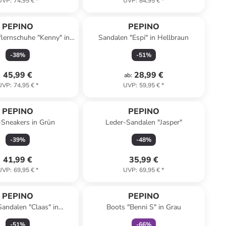
UVP
:
74,95 €
*
UVP
:
84,95 €
*
PEPINO
PEPINO
lernschuhe "Kenny" in
Sandalen "Espi" in Hellbraun
Rosa
-
38
%
-
51
%
45,99 €
28,99 €
ab
:
UVP
:
74,95 €
*
UVP
:
59,95 €
*
PEPINO
PEPINO
-Sneakers in Grün
Leder-Sandalen "Jasper"
-
39
%
-
48
%
41,99 €
35,99 €
UVP
:
69,95 €
*
UVP
:
69,95 €
*
family
rabatt
PEPINO
PEPINO
andalen "Claas" in
Boots "Benni S" in Grau
Dunkelblau
-
51
%
-
66
%