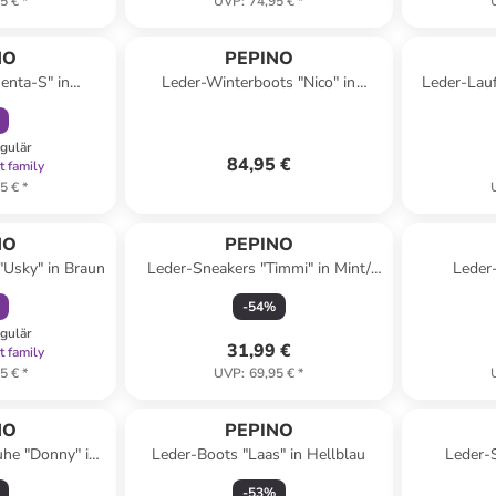
5 €
*
UVP
:
74,95 €
*
abatt
NO
PEPINO
enta-S" in
Leder-Winterboots "Nico" in
Leder-Lauf
lau
Dunkelblau
egulär
84,95 €
t family
5 €
*
abatt
NO
PEPINO
 "Usky" in Braun
Leder-Sneakers "Timmi" in Mint/
Leder
Gelb
-
54
%
egulär
31,99 €
t family
5 €
*
UVP
:
69,95 €
*
NO
PEPINO
uhe "Donny" in
Leder-Boots "Laas" in Hellblau
Leder-S
lau
-
53
%