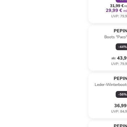
31,99 €
r
29,99 €
mi
UVP
:
79,9
PEPI
Boots "Paco"
-
44
%
43,9
ab
:
UVP
:
79,9
PEPI
Leder-Winterboot
Hellbr
-
56
%
36,99
UVP
:
84,9
PEPI