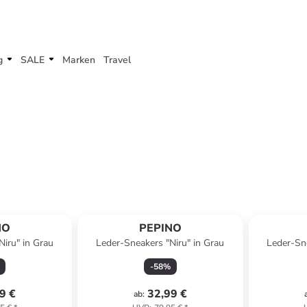
g
SALE
Marken
Travel
NO
PEPINO
Niru" in Grau
Leder-Sneakers "Niru" in Grau
Leder-Sne
-
58
%
9 €
32,99 €
ab
: