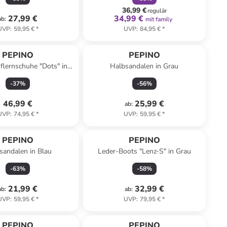
36,99 €
regulär
27,99 €
34,99 €
ab
:
mit family
UVP
:
59,95 €
*
UVP
:
84,95 €
*
PEPINO
PEPINO
flernschuhe "Dots" in
Halbsandalen in Grau
Türkis
-
37
%
-
56
%
46,99 €
25,99 €
ab
:
UVP
:
74,95 €
*
UVP
:
59,95 €
*
PEPINO
PEPINO
sandalen in Blau
Leder-Boots "Lenz-S" in Grau
-
63
%
-
58
%
21,99 €
32,99 €
ab
:
ab
:
UVP
:
59,95 €
*
UVP
:
79,95 €
*
PEPINO
PEPINO