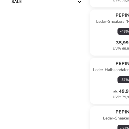
UVP
:
79,9
SALE
PEPI
Leder-Sneakers "N
-
48
%
35,99
UVP
:
69,9
PEPI
Leder-Halbsandalen 
-
37
%
49,9
ab
:
UVP
:
79,9
PEPI
Leder-Sneaker
-
58
%