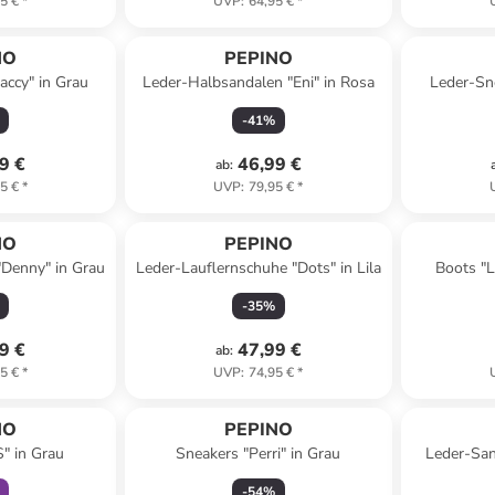
5 €
*
UVP
:
64,95 €
*
NO
PEPINO
accy" in Grau
Leder-Halbsandalen "Eni" in Rosa
Leder-Sne
-
41
%
9 €
46,99 €
ab
:
5 €
*
UVP
:
79,95 €
*
NO
PEPINO
"Denny" in Grau
Leder-Lauflernschuhe "Dots" in Lila
Boots "L
-
35
%
9 €
47,99 €
ab
:
5 €
*
UVP
:
74,95 €
*
abatt
NO
PEPINO
S" in Grau
Sneakers "Perri" in Grau
Leder-San
-
54
%