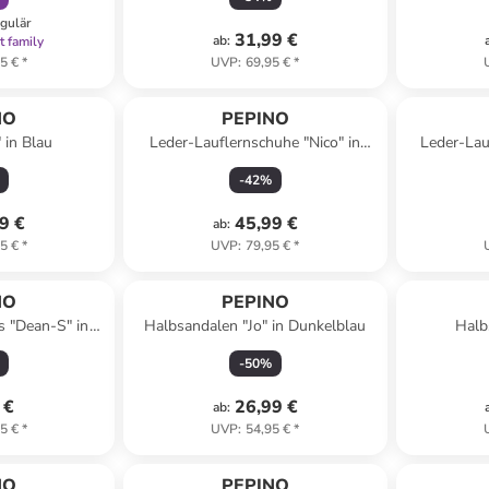
egulär
31,99 €
ab
:
t family
5 €
*
UVP
:
69,95 €
*
NO
PEPINO
 in Blau
Leder-Lauflernschuhe "Nico" in
Leder-Lau
Grün
-
42
%
9 €
45,99 €
ab
:
5 €
*
UVP
:
79,95 €
*
NO
PEPINO
s "Dean-S" in
Halbsandalen "Jo" in Dunkelblau
Halb
aun
-
50
%
 €
26,99 €
ab
:
5 €
*
UVP
:
54,95 €
*
NO
PEPINO