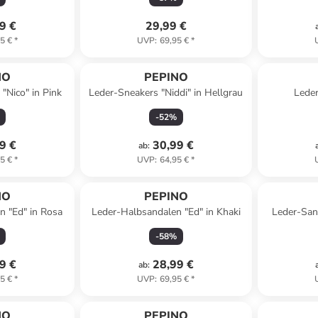
9 €
29,99 €
5 €
*
UVP
:
69,95 €
*
NO
PEPINO
"Nico" in Pink
Leder-Sneakers "Niddi" in Hellgrau
Leder
-
52
%
9 €
30,99 €
ab
:
5 €
*
UVP
:
64,95 €
*
NO
PEPINO
n "Ed" in Rosa
Leder-Halbsandalen "Ed" in Khaki
Leder-Sand
-
58
%
9 €
28,99 €
ab
:
5 €
*
UVP
:
69,95 €
*
NO
PEPINO