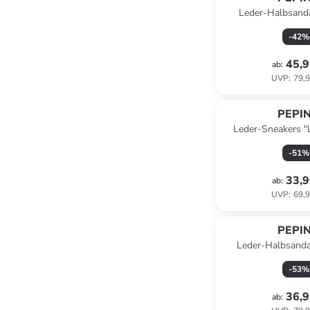
Leder-Halbsanda
Hellbr
-
42
%
45,9
ab
:
UVP
:
79,9
PEPI
Leder-Sneakers "L
-
51
%
33,9
ab
:
UVP
:
69,9
PEPI
Leder-Halbsandal
Dunkelb
-
53
%
36,9
ab
: