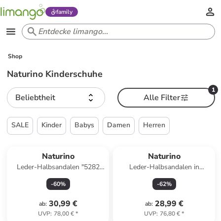
family
Shop
Naturino Kinderschuhe
1
Beliebtheit
Alle Filter
SALE
Kinder
Babys
Damen
Herren
Naturino
Naturino
Leder-Halbsandalen "5282
Leder-Halbsandalen in
Nappa" in Hellbraun
Hellbraun
-
60
%
-
62
%
30,99 €
28,99 €
ab
:
ab
:
UVP
:
78,00 €
*
UVP
:
76,80 €
*