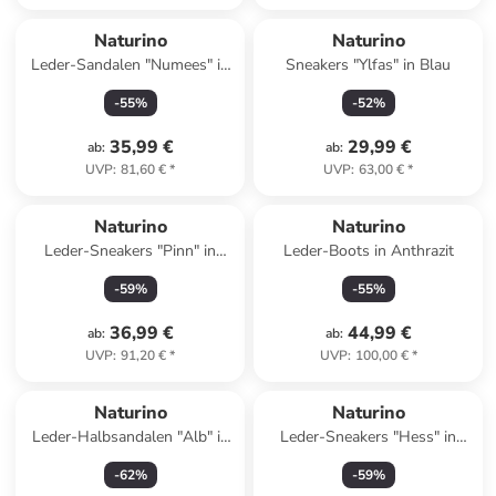
Naturino
Naturino
Leder-Sandalen "Numees" in
Sneakers "Ylfas" in Blau
Rosa
-
55
%
-
52
%
35,99 €
29,99 €
ab
:
ab
:
UVP
:
81,60 €
*
UVP
:
63,00 €
*
Naturino
Naturino
Leder-Sneakers "Pinn" in
Leder-Boots in Anthrazit
Weiß/ Rosa
-
59
%
-
55
%
36,99 €
44,99 €
ab
:
ab
:
UVP
:
91,20 €
*
UVP
:
100,00 €
*
Naturino
Naturino
Leder-Halbsandalen "Alb" in
Leder-Sneakers "Hess" in
Mint
Blau
-
62
%
-
59
%