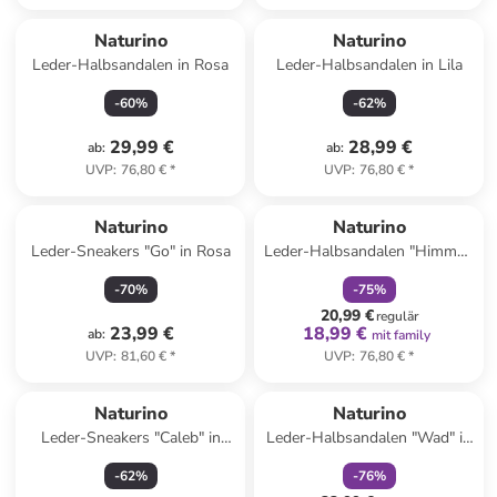
Naturino
Naturino
Leder-Halbsandalen in Rosa
Leder-Halbsandalen in Lila
-
60
%
-
62
%
29,99 €
28,99 €
ab
:
ab
:
UVP
:
76,80 €
*
UVP
:
76,80 €
*
family
rabatt
Naturino
Naturino
Leder-Sneakers "Go" in Rosa
Leder-Halbsandalen "Himmel"
in Dunkelblau
-
70
%
-
75
%
20,99 €
regulär
23,99 €
18,99 €
ab
:
mit family
UVP
:
81,60 €
*
UVP
:
76,80 €
*
family
rabatt
Naturino
Naturino
Leder-Sneakers "Caleb" in
Leder-Halbsandalen "Wad" in
Dunkelblau
Rot
-
62
%
-
76
%