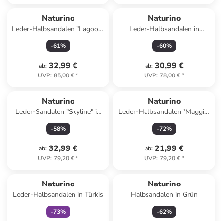
Naturino
Naturino
Leder-Halbsandalen "Lagoon"
Leder-Halbsandalen in
in Lila
Dunkelblau
-
61
%
-
60
%
32,99 €
30,99 €
ab
:
ab
:
UVP
:
85,00 €
*
UVP
:
78,00 €
*
Naturino
Naturino
Leder-Sandalen "Skyline" in
Leder-Halbsandalen "Maggie"
Blau
in Pink
-
58
%
-
72
%
32,99 €
21,99 €
ab
:
ab
:
UVP
:
79,20 €
*
UVP
:
79,20 €
*
family
rabatt
Naturino
Naturino
Leder-Halbsandalen in Türkis
Halbsandalen in Grün
-
73
%
-
62
%