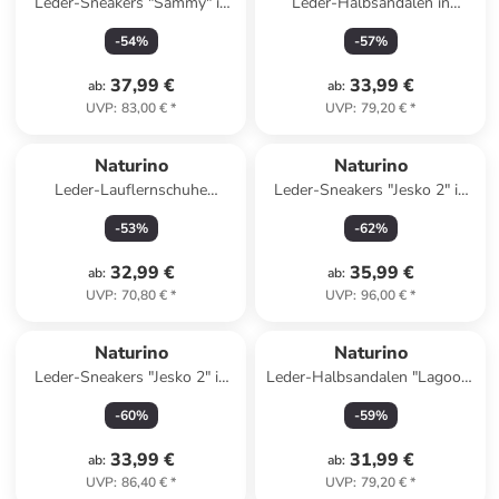
Leder-Sneakers "Sammy" in
Leder-Halbsandalen in
Khaki
Hellbraun
-
54
%
-
57
%
37,99 €
33,99 €
ab
:
ab
:
UVP
:
83,00 €
*
UVP
:
79,20 €
*
Naturino
Naturino
Leder-Lauflernschuhe
Leder-Sneakers "Jesko 2" in
"Cocoon" in Blau
Weiß/ Dunkelblau
-
53
%
-
62
%
32,99 €
35,99 €
ab
:
ab
:
UVP
:
70,80 €
*
UVP
:
96,00 €
*
Naturino
Naturino
Leder-Sneakers "Jesko 2" in
Leder-Halbsandalen "Lagoon"
Grau/ Blau
in Dunkelblau
-
60
%
-
59
%
33,99 €
31,99 €
ab
:
ab
:
UVP
:
86,40 €
*
UVP
:
79,20 €
*