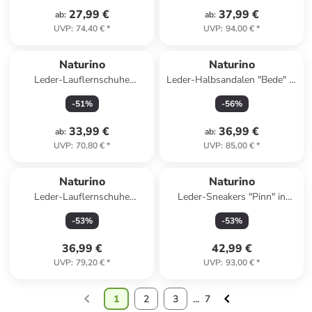
27,99 €
37,99 €
ab
:
ab
:
UVP
:
74,40 €
*
UVP
:
94,00 €
*
Naturino
Naturino
Leder-Lauflernschuhe
Leder-Halbsandalen "Bede" in
"Cocoon" in Rosa
Hellblau
-
51
%
-
56
%
33,99 €
36,99 €
ab
:
ab
:
UVP
:
70,80 €
*
UVP
:
85,00 €
*
Naturino
Naturino
Leder-Lauflernschuhe
Leder-Sneakers "Pinn" in
"Cocoon" in Anthrazit
Weiß
-
53
%
-
53
%
36,99 €
42,99 €
UVP
:
79,20 €
*
UVP
:
93,00 €
*
1
2
3
...
7