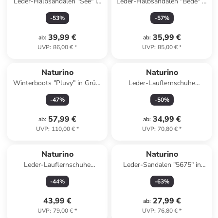
Leder-Halbsandalen "See" in
Leder-Halbsandalen "Bede" in
Rosa
Dunkelblau
-
53
%
-
57
%
39,99 €
35,99 €
ab
:
ab
:
UVP
:
86,00 €
*
UVP
:
85,00 €
*
Naturino
Naturino
Winterboots "Pluvy" in Grün/
Leder-Lauflernschuhe
Beige
"Cocoon" in Beige
-
47
%
-
50
%
57,99 €
34,99 €
ab
:
ab
:
UVP
:
110,00 €
*
UVP
:
70,80 €
*
Naturino
Naturino
Leder-Lauflernschuhe
Leder-Sandalen "5675" in
"Cottins" in Gold
Dunkelblau
-
44
%
-
63
%
43,99 €
27,99 €
ab
:
UVP
:
79,00 €
*
UVP
:
76,80 €
*