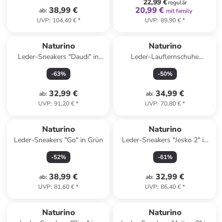
22,99 €
regulär
38,99 €
20,99 €
ab
:
mit family
UVP
:
104,40 €
*
UVP
:
89,90 €
*
Naturino
Naturino
Leder-Sneakers "Daudi" in
Leder-Lauflernschuhe
Hellbraun
"Cocoon" in Hellblau/ Beige
-
63
%
-
50
%
32,99 €
34,99 €
ab
:
ab
:
UVP
:
91,20 €
*
UVP
:
70,80 €
*
Naturino
Naturino
Leder-Sneakers "Go" in Grün
Leder-Sneakers "Jesko 2" in
Weiß/ Khaki
-
52
%
-
61
%
38,99 €
32,99 €
ab
:
ab
:
UVP
:
81,60 €
*
UVP
:
86,40 €
*
Naturino
Naturino