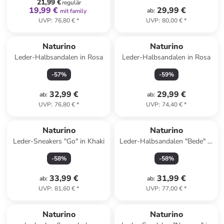
21,99 €
regulär
19,99 €
29,99 €
ab
:
mit family
UVP
:
76,80 €
*
UVP
:
80,00 €
*
Naturino
Naturino
Leder-Halbsandalen in Rosa
Leder-Halbsandalen in Rosa
-
57
%
-
59
%
32,99 €
29,99 €
ab
:
ab
:
UVP
:
76,80 €
*
UVP
:
74,40 €
*
Naturino
Naturino
Leder-Sneakers "Go" in Khaki
Leder-Halbsandalen "Bede" in
Khaki
-
58
%
-
58
%
33,99 €
31,99 €
ab
:
ab
:
UVP
:
81,60 €
*
UVP
:
77,00 €
*
Naturino
Naturino