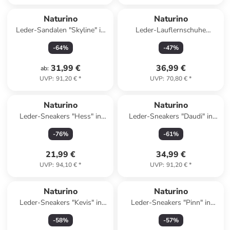
Naturino
Naturino
Leder-Sandalen "Skyline" in
Leder-Lauflernschuhe
Gelb
"Cocoon" in Creme
-
64
%
-
47
%
31,99 €
36,99 €
ab
:
UVP
:
91,20 €
*
UVP
:
70,80 €
*
Naturino
Naturino
Leder-Sneakers "Hess" in
Leder-Sneakers "Daudi" in
Silber/ Gold
Pink
-
76
%
-
61
%
21,99 €
34,99 €
UVP
:
94,10 €
*
UVP
:
91,20 €
*
Naturino
Naturino
Leder-Sneakers "Kevis" in
Leder-Sneakers "Pinn" in
Beige
Weiß/ Lila
-
58
%
-
57
%