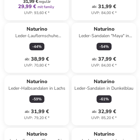
31,99 €
regulär
29,99 €
31,99 €
ab
:
mit family
UVP
:
93,60 €
*
UVP
:
84,00 €
*
Naturino
Naturino
Leder-Lauflernschuhe
Leder-Sandalen "Maya" in
"Cocoon" in Salbei
Beige
-
44
%
-
54
%
38,99 €
37,99 €
ab
:
ab
:
UVP
:
70,80 €
*
UVP
:
84,00 €
*
Naturino
Naturino
Leder-Halbsandalen in Lachs
Leder-Sandalen in Dunkelblau
-
59
%
-
61
%
31,99 €
32,99 €
ab
:
ab
:
UVP
:
79,20 €
*
UVP
:
85,20 €
*
Naturino
Naturino