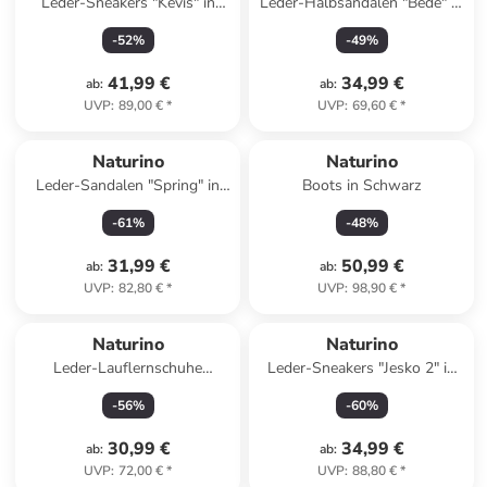
Leder-Sneakers "Kevis" in
Leder-Halbsandalen "Bede" in
Weiß
Gelb
-
52
%
-
49
%
41,99 €
34,99 €
ab
:
ab
:
UVP
:
89,00 €
*
UVP
:
69,60 €
*
Naturino
Naturino
Leder-Sandalen "Spring" in
Boots in Schwarz
Gelb
-
61
%
-
48
%
31,99 €
50,99 €
ab
:
ab
:
UVP
:
82,80 €
*
UVP
:
98,90 €
*
Naturino
Naturino
Leder-Lauflernschuhe
Leder-Sneakers "Jesko 2" in
"Cocoon" in Grün
Grau/ Blau
-
56
%
-
60
%
30,99 €
34,99 €
ab
:
ab
:
UVP
:
72,00 €
*
UVP
:
88,80 €
*