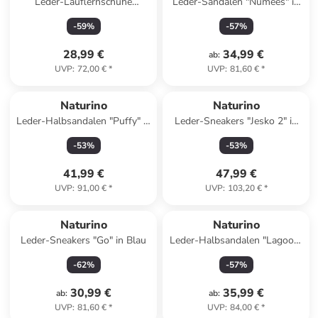
Leder-Lauflernschuhe
Leder-Sandalen "Numees" in
"Cocoon" in Blau
Beige
-
59
%
-
57
%
28,99 €
34,99 €
ab
:
UVP
:
72,00 €
*
UVP
:
81,60 €
*
Naturino
Naturino
Leder-Halbsandalen "Puffy" in
Leder-Sneakers "Jesko 2" in
Rosa
Bunt
-
53
%
-
53
%
41,99 €
47,99 €
UVP
:
91,00 €
*
UVP
:
103,20 €
*
Naturino
Naturino
Leder-Sneakers "Go" in Blau
Leder-Halbsandalen "Lagoon"
in Rosa
-
62
%
-
57
%
30,99 €
35,99 €
ab
:
ab
:
UVP
:
81,60 €
*
UVP
:
84,00 €
*