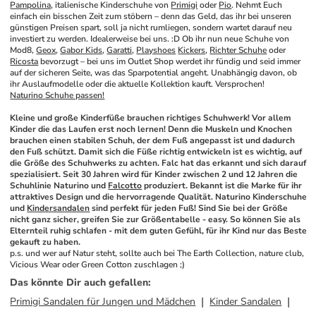
Pampolina
, italienische Kinderschuhe von 
Primigi
 oder 
Pio
. Nehmt Euch 
einfach ein bisschen Zeit zum stöbern – denn das Geld, das ihr bei unseren 
günstigen Preisen spart, soll ja nicht rumliegen, sondern wartet darauf neu 
investiert zu werden. Idealerweise bei uns. :D Ob ihr nun neue Schuhe von 
Mod8, 
Geox
, 
Gabor Kids
, 
Garatti
, 
Playshoes
Kickers
, 
Richter Schuhe
 oder 
Ricosta
 bevorzugt – bei uns im Outlet Shop werdet ihr fündig und seid immer 
auf der sicheren Seite, was das Sparpotential angeht. Unabhängig davon, ob 
ihr Auslaufmodelle oder die aktuelle Kollektion kauft. Versprochen!
Naturino Schuhe passen!
Kleine und große Kinderfüße brauchen richtiges Schuhwerk! Vor allem 
Kinder die das Laufen erst noch lernen! Denn die Muskeln und Knochen 
brauchen einen stabilen Schuh, der dem Fuß angepasst ist und dadurch 
den Fuß schützt. Damit sich die Füße richtig entwickeln ist es wichtig, auf 
die Größe des Schuhwerks zu achten. Falc hat das erkannt und sich darauf 
spezialisiert. Seit 30 Jahren wird für Kinder zwischen 2 und 12 Jahren die 
Schuhlinie Naturino und 
Falcotto
 produziert. Bekannt ist die Marke für ihr 
attraktives Design und die hervorragende Qualität. Naturino Kinderschuhe 
und 
Kindersandalen
 sind perfekt für jeden Fuß! Sind Sie bei der Größe 
nicht ganz sicher, greifen Sie zur Größentabelle - easy. So können Sie als 
Elternteil ruhig schlafen - mit dem guten Gefühl, für ihr Kind nur das Beste 
gekauft zu haben.
p.s. und wer auf Natur steht, sollte auch bei The Earth Collection, nature club, 
Vicious Wear oder Green Cotton zuschlagen ;)
Das könnte Dir auch gefallen
:
Primigi Sandalen für Jungen und Mädchen
Kinder Sandalen