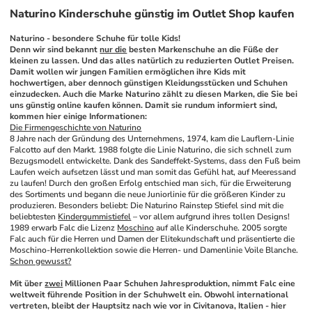
Naturino Kinderschuhe günstig im Outlet Shop kaufen
Naturino - besondere Schuhe für tolle Kids!
Denn wir sind bekannt 
nur die
 besten Markenschuhe an die Füße der 
kleinen zu lassen. Und das alles natürlich zu reduzierten Outlet Preisen. 
Damit wollen wir jungen Familien ermöglichen ihre Kids mit 
hochwertigen, aber dennoch günstigen Kleidungsstücken und Schuhen 
einzudecken. Auch die Marke Naturino zählt zu diesen Marken, die Sie bei 
uns günstig online kaufen können. Damit sie rundum informiert sind, 
kommen hier einige Informationen:
Die Firmengeschichte von Naturino
8 Jahre nach der Gründung des Unternehmens, 1974, kam die Lauflern-Linie 
Falcotto auf den Markt. 1988 folgte die Linie Naturino, die sich schnell zum 
Bezugsmodell entwickelte. Dank des Sandeffekt-Systems, dass den Fuß beim 
Laufen weich aufsetzen lässt und man somit das Gefühl hat, auf Meeressand 
zu laufen! Durch den großen Erfolg entschied man sich, für die Erweiterung 
des Sortiments und begann die neue Juniorlinie für die größeren Kinder zu 
produzieren. Besonders beliebt: Die Naturino Rainstep Stiefel sind mit die 
beliebtesten 
Kindergummistiefel
 – vor allem aufgrund ihres tollen Designs! 
1989 erwarb Falc die Lizenz 
Moschino
 auf alle Kinderschuhe. 2005 sorgte 
Falc auch für die Herren und Damen der Elitekundschaft und präsentierte die 
Moschino-Herrenkollektion sowie die Herren- und Damenlinie Voile Blanche. 
Schon gewusst?
Mit über 
zwei
 Millionen Paar Schuhen Jahresproduktion, nimmt Falc eine 
weltweit führende Position in der Schuhwelt ein. Obwohl international 
vertreten, bleibt der Hauptsitz nach wie vor in Civitanova, Italien - hier 