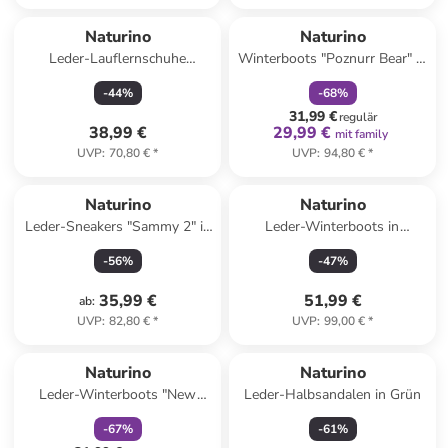
family
rabatt
Naturino
Naturino
Leder-Lauflernschuhe
Winterboots "Poznurr Bear" in
"Cocoon" in Türkis
Dunkelblau
-
44
%
-
68
%
31,99 €
regulär
38,99 €
29,99 €
mit family
UVP
:
70,80 €
*
UVP
:
94,80 €
*
Naturino
Naturino
Leder-Sneakers "Sammy 2" in
Leder-Winterboots in
Blau
Dunkelblau
-
56
%
-
47
%
35,99 €
51,99 €
ab
:
UVP
:
82,80 €
*
UVP
:
99,00 €
*
family
rabatt
Naturino
Naturino
Leder-Winterboots "New
Leder-Halbsandalen in Grün
Mulaz" in Anthrazit
-
67
%
-
61
%