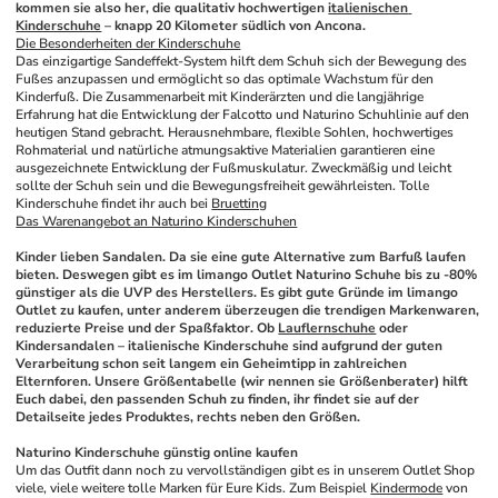
kommen sie also her, die qualitativ hochwertigen 
italienischen 
Kinderschuhe
 – knapp 20 Kilometer südlich von Ancona.
Die Besonderheiten der Kinderschuhe
Das einzigartige Sandeffekt-System hilft dem Schuh sich der Bewegung des 
Fußes anzupassen und ermöglicht so das optimale Wachstum für den 
Kinderfuß. Die Zusammenarbeit mit Kinderärzten und die langjährige 
Erfahrung hat die Entwicklung der Falcotto und Naturino Schuhlinie auf den 
heutigen Stand gebracht. Herausnehmbare, flexible Sohlen, hochwertiges 
Rohmaterial und natürliche atmungsaktive Materialien garantieren eine 
ausgezeichnete Entwicklung der Fußmuskulatur. Zweckmäßig und leicht 
sollte der Schuh sein und die Bewegungsfreiheit gewährleisten. Tolle 
Kinderschuhe findet ihr auch bei 
Bruetting
Das Warenangebot an Naturino Kinderschuhen
Kinder lieben Sandalen. Da sie eine gute Alternative zum Barfuß laufen 
bieten. Deswegen gibt es im limango Outlet Naturino Schuhe bis zu -80% 
günstiger als die UVP des Herstellers. Es gibt gute Gründe im limango 
Outlet zu kaufen, unter anderem überzeugen die trendigen Markenwaren, 
reduzierte Preise und der Spaßfaktor. Ob 
Lauflernschuhe
 oder 
Kindersandalen – italienische Kinderschuhe sind aufgrund der guten 
Verarbeitung schon seit langem ein Geheimtipp in zahlreichen 
Elternforen. Unsere Größentabelle (wir nennen sie Größenberater) hilft 
Euch dabei, den passenden Schuh zu finden, ihr findet sie auf der 
Detailseite jedes Produktes, rechts neben den Größen.
Naturino Kinderschuhe günstig online kaufen
Um das Outfit dann noch zu vervollständigen gibt es in unserem Outlet Shop 
viele, viele weitere tolle Marken für Eure Kids. Zum Beispiel 
Kindermode
 von 