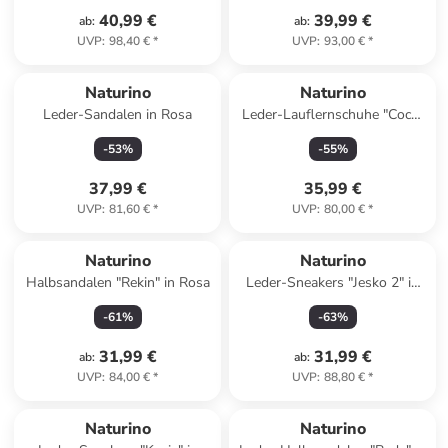
40,99 €
39,99 €
ab
:
ab
:
UVP
:
98,40 €
*
UVP
:
93,00 €
*
Naturino
Naturino
Leder-Sandalen in Rosa
Leder-Lauflernschuhe "Coco"
in Braun
-
53
%
-
55
%
37,99 €
35,99 €
UVP
:
81,60 €
*
UVP
:
80,00 €
*
Naturino
Naturino
Halbsandalen "Rekin" in Rosa
Leder-Sneakers "Jesko 2" in
Grün
-
61
%
-
63
%
31,99 €
31,99 €
ab
:
ab
:
UVP
:
84,00 €
*
UVP
:
88,80 €
*
Naturino
Naturino