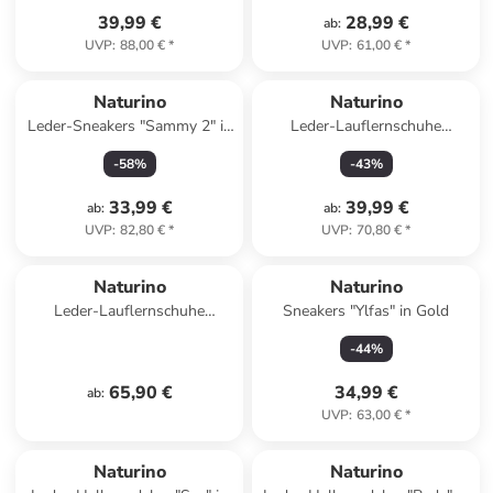
39,99 €
28,99 €
ab
:
UVP
:
88,00 €
*
UVP
:
61,00 €
*
Naturino
Naturino
Leder-Sneakers "Sammy 2" in
Leder-Lauflernschuhe
Dunkelblau
"Cocoon" in Rosa
-
58
%
-
43
%
33,99 €
39,99 €
ab
:
ab
:
UVP
:
82,80 €
*
UVP
:
70,80 €
*
Naturino
Naturino
Leder-Lauflernschuhe
Sneakers "Ylfas" in Gold
"Cocoon" in Beige
-
44
%
65,90 €
34,99 €
ab
:
UVP
:
63,00 €
*
Naturino
Naturino