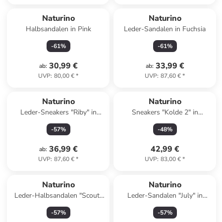
Naturino
Naturino
Halbsandalen in Pink
Leder-Sandalen in Fuchsia
-
61
%
-
61
%
30,99 €
33,99 €
ab
:
ab
:
UVP
:
80,00 €
*
UVP
:
87,60 €
*
Naturino
Naturino
Leder-Sneakers "Riby" in
Sneakers "Kolde 2" in
Hellbraun
Dunkelblau
-
57
%
-
48
%
36,99 €
42,99 €
ab
:
UVP
:
87,60 €
*
UVP
:
83,00 €
*
Naturino
Naturino
Leder-Halbsandalen "Scout"
Leder-Sandalen "July" in
in Braun
Dunkelblau
-
57
%
-
57
%