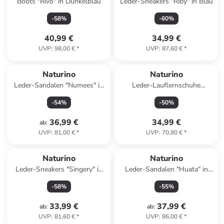
Boots "Rivo" in Dunkelblau
Leder-Sneakers "Riby" in Blau
-
58
%
-
60
%
40,99 €
34,99 €
UVP
:
98,00 €
*
UVP
:
87,60 €
*
Naturino
Naturino
Leder-Sandalen "Numees" in
Leder-Lauflernschuhe
Beige
"Cocoon" in Rosa
-
54
%
-
50
%
36,99 €
34,99 €
ab
:
UVP
:
81,00 €
*
UVP
:
70,80 €
*
Naturino
Naturino
Leder-Sneakers "Singery" in
Leder-Sandalen "Huata" in
Silber
Rosa
-
58
%
-
55
%
33,99 €
37,99 €
ab
:
ab
:
UVP
:
81,60 €
*
UVP
:
86,00 €
*