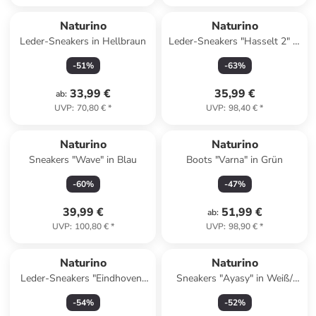
Naturino
Naturino
Leder-Sneakers in Hellbraun
Leder-Sneakers "Hasselt 2" in
Hellbraun
-
51
%
-
63
%
33,99 €
35,99 €
ab
:
UVP
:
70,80 €
*
UVP
:
98,40 €
*
Naturino
Naturino
Sneakers "Wave" in Blau
Boots "Varna" in Grün
-
60
%
-
47
%
39,99 €
51,99 €
ab
:
UVP
:
100,80 €
*
UVP
:
98,90 €
*
Naturino
Naturino
Leder-Sneakers "Eindhoven"
Sneakers "Ayasy" in Weiß/
in Dunkelblau
Rosa
-
54
%
-
52
%