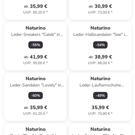
35,99 €
30,99 €
ab
:
ab
:
UVP
:
85,20 €
*
UVP
:
73,00 €
*
Naturino
Naturino
Leder-Sneakers "Caleb" in
Leder-Halbsandalen "See" in
Dunkelblau/ Hellbraun
Blau
-
55
%
-
54
%
41,99 €
38,99 €
ab
:
ab
:
UVP
:
95,00 €
*
UVP
:
86,00 €
*
Naturino
Naturino
Leder-Sandalen "Lovety" in
Leder-Lauflernschuhe
Gold
"Cocoon" in Beige
-
60
%
-
49
%
35,99 €
35,99 €
ab
:
UVP
:
91,20 €
*
UVP
:
70,80 €
*
Naturino
Naturino