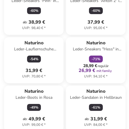
Leder-Sneakers "Pinn" in
Leder-Sneakers "Ariton 2" in
Weiß
Beige/ Rosa
-
60
%
-
60
%
38,99 €
37,99 €
ab
:
UVP
:
98,40 €
*
UVP
:
95,00 €
*
family
rabatt
Naturino
Naturino
Leder-Lauflernschuhe
Leder-Sneakers "Hess" in
"Cocoon" in Grau
Dunkelblau/ Blau
-
54
%
-
71
%
28,99 €
regulär
31,99 €
26,99 €
mit family
UVP
:
70,80 €
*
UVP
:
94,10 €
*
Naturino
Naturino
Leder-Boots in Rosa
Leder-Sandalen in Hellbraun
-
49
%
-
61
%
49,99 €
31,99 €
ab
:
ab
:
UVP
:
99,00 €
*
UVP
:
84,00 €
*