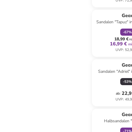
UVP
:
72,9
family
r
Geo
Sandalen "Tapuz" i
-
67
%
18,99 €
r
16,99 €
mi
UVP
:
52,9
Geo
Sandalen "Adriel"
-
53
%
22,9
ab
:
UVP
:
49,9
family
r
Geo
Halbsandalen "
Dunkelblau
-
71
%