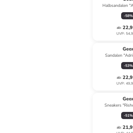
Halbsandalen "A
Dunkelblau/
-
58
%
22,9
ab
:
UVP
:
54,9
Geo
Sandalen "Adrie
-
53
%
22,9
ab
:
UVP
:
49,9
Geo
Sneakers "Rish
-
51
%
21,9
ab
: