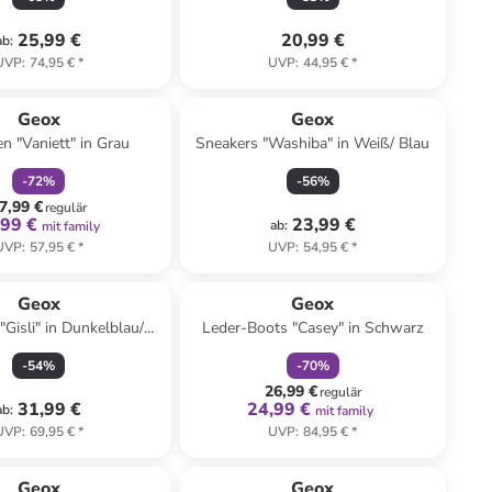
25,99 €
20,99 €
ab
:
UVP
:
74,95 €
*
UVP
:
44,95 €
*
family
rabatt
Reserviert
Geox
Geox
n "Vaniett" in Grau
Sneakers "Washiba" in Weiß/ Blau
-
72
%
-
56
%
7,99 €
regulär
,99 €
23,99 €
ab
:
mit family
UVP
:
57,95 €
*
UVP
:
54,95 €
*
family
rabatt
Geox
Geox
"Gisli" in Dunkelblau/
Leder-Boots "Casey" in Schwarz
Rosa
-
54
%
-
70
%
26,99 €
regulär
31,99 €
24,99 €
ab
:
mit family
UVP
:
69,95 €
*
UVP
:
84,95 €
*
family
rabatt
Geox
Geox