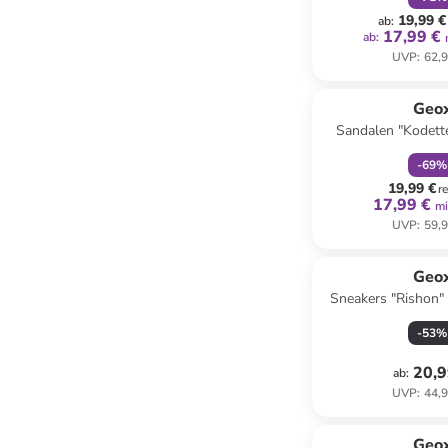
19,99 €
ab
:
17,99 €
ab
:
UVP
:
62,9
family
r
Geo
Sandalen "Kodett
-
69
%
19,99 €
r
17,99 €
mi
UVP
:
59,9
Geo
Sneakers "Rishon"
-
53
%
20,9
ab
:
UVP
:
44,9
Geo