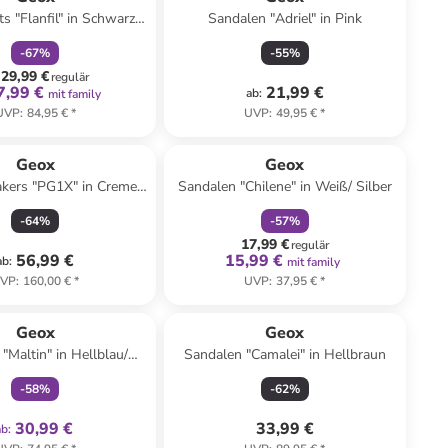
s "Flanfil" in Schwarz/
Sandalen "Adriel" in Pink
Grau
-
67
%
-
55
%
29,99 €
regulär
7,99 €
21,99 €
ab
:
mit family
UVP
:
84,95 €
*
UVP
:
49,95 €
*
family
rabatt
Geox
Geox
kers "PG1X" in Creme/
Sandalen "Chilene" in Weiß/ Silber
Beige
-
64
%
-
57
%
17,99 €
regulär
56,99 €
15,99 €
ab
:
mit family
VP
:
160,00 €
*
UVP
:
37,95 €
*
family
exklusiv
Geox
Geox
"Maltin" in Hellblau/
Sandalen "Camalei" in Hellbraun
Creme
-
58
%
-
62
%
30,99 €
33,99 €
ab
: