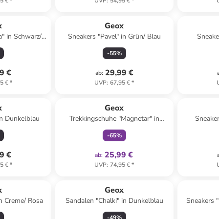
5 €
*
UVP
:
54,95 €
*
x
Geox
" in Schwarz/
Sneakers "Pavel" in Grün/ Blau
Sneaker
-
55
%
9 €
29,99 €
ab
:
5 €
*
UVP
:
67,95 €
*
family
exklusiv
x
Geox
in Dunkelblau
Trekkingschuhe "Magnetar" in
Sneaker
Schwarz/ Rot/ Grau
-
65
%
9 €
25,99 €
ab
:
5 €
*
UVP
:
74,95 €
*
x
Geox
in Creme/ Rosa
Sandalen "Chalki" in Dunkelblau
Sneakers "
-
49
%