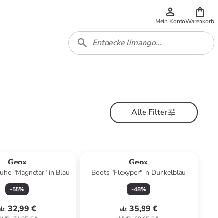
Mein Konto
Warenkorb
Alle Filter
Geox
Geox
uhe "Magnetar" in Blau
Boots "Flexyper" in Dunkelblau
-
55
%
-
48
%
32,99 €
35,99 €
ab
:
ab
: