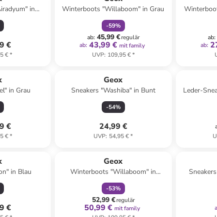
iradyum" in
Winterboots "Willaboom" in Grau
Winterboot
 Orange
-
59
%
45,99 €
ab
:
regulär
ab
:
9 €
43,99 €
2
ab
:
ab
:
mit family
5 €
*
UVP
:
109,95 €
*
Reserviert
x
Geox
l" in Grau
Sneakers "Washiba" in Bunt
Leder-Snea
-
54
%
9 €
24,99 €
5 €
*
UVP
:
54,95 €
*
U
family
rabatt
x
Geox
on" in Blau
Winterboots "Willaboom" in
Sneakers 
Dunkelblau
-
53
%
52,99 €
regulär
9 €
50,99 €
mit family