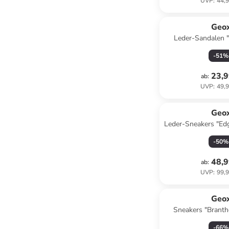
UVP
:
44,9
Geo
Leder-Sandalen "E
-
51
%
23,9
ab
:
UVP
:
49,9
Geo
Leder-Sneakers "Ed
-
50
%
48,9
ab
:
UVP
:
99,9
Geo
Sneakers "Branth
Hellbr
-
66
%