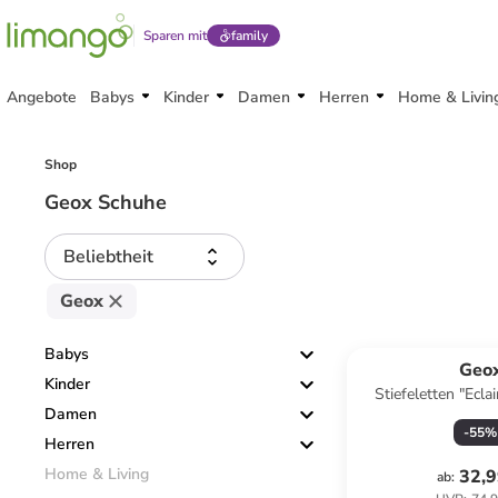
Sparen mit
family
Angebote
Babys
Kinder
Damen
Herren
Home & Livin
Shop
Geox Schuhe
Beliebtheit
Geox
Babys
Geo
Kinder
Stiefeletten "Ecla
Damen
-
55
%
Herren
Home & Living
32,9
ab
: