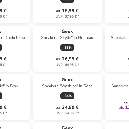
9 €
18,99 €
ab
:
5 €
*
UVP
:
37,95 €
*
x
Geox
 in Dunkelblau
Sneakers "Skylin" in Hellblau
Sneakers 
-
58
%
9 €
26,99 €
ab
:
5 €
*
UVP
:
64,95 €
*
x
Geox
n" in Blau
Sneakers "Washiba" in Rosa
Sandalen 
-
54
%
ab
:
9 €
24,99 €
1
ab
:
ab
:
5 €
*
UVP
:
54,95 €
*
x
Geox