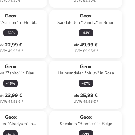
UVP
:
74,95 €
*
UVP
:
89,95 €
*
Geox
Geox
"Assister" in Hellblau
Sandaletten "Dandra" in Braun
-
53
%
-
44
%
22,99 €
49,99 €
ab
:
ab
:
UVP
:
49,95 €
*
UVP
:
89,95 €
*
Geox
Geox
rs "Zapito" in Blau
Halbsandalen "Multy" in Rosa
-
46
%
-
47
%
23,99 €
25,99 €
ab
:
ab
:
UVP
:
44,95 €
*
UVP
:
49,95 €
*
Geox
Geox
len "Airadyum" in
Sneakers "Blomiee" in Beige
blau/ Blau/ Orange
-
47
%
-
59
%