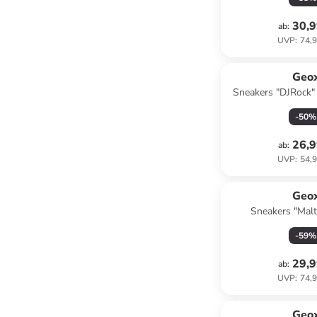
30,9
ab
:
UVP
:
74,9
Geo
Sneakers "DJRock"
-
50
%
26,9
ab
:
UVP
:
54,9
Geo
Sneakers "Malti
-
59
%
29,9
ab
:
UVP
:
74,9
Geo