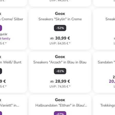
5 €
*
UVP
:
44,95 €
*
abatt
x
Geox
n Creme/ Silber
Sneakers "Skylin" in Creme
Sneake
-
52
%
egulär
30,99 €
ab
:
t family
5 €
*
UVP
:
64,95 €
*
x
Geox
 in Weiß/ Bunt
Sneakers "Arzach" in Blau in Blau
Sandalen "
-
61
%
2
9 €
28,99 €
20
ab
:
5 €
*
UVP
:
74,95 €
*
abatt
family
rabatt
x
Geox
Vaniett" in
Halbsandalen "Elthan" in Blau/
Trekking
/ Gelb
Orange
S
-
67
%