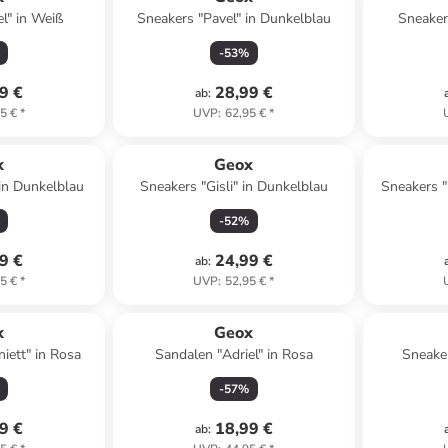
el" in Weiß
Sneakers "Pavel" in Dunkelblau
Sneaker
-
53
%
9 €
28,99 €
ab
:
5 €
*
UVP
:
62,95 €
*
x
Geox
 in Dunkelblau
Sneakers "Gisli" in Dunkelblau
Sneakers "
-
52
%
9 €
24,99 €
ab
:
5 €
*
UVP
:
52,95 €
*
x
Geox
iett" in Rosa
Sandalen "Adriel" in Rosa
Sneake
Dun
-
57
%
9 €
18,99 €
ab
: