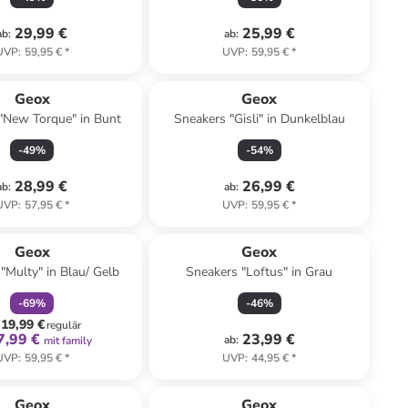
29,99 €
25,99 €
ab
:
ab
:
UVP
:
59,95 €
*
UVP
:
59,95 €
*
Geox
Geox
"New Torque" in Bunt
Sneakers "Gisli" in Dunkelblau
-
49
%
-
54
%
28,99 €
26,99 €
ab
:
ab
:
UVP
:
57,95 €
*
UVP
:
59,95 €
*
family
rabatt
Geox
Geox
"Multy" in Blau/ Gelb
Sneakers "Loftus" in Grau
-
69
%
-
46
%
19,99 €
regulär
7,99 €
23,99 €
ab
:
mit family
UVP
:
59,95 €
*
UVP
:
44,95 €
*
Geox
Geox