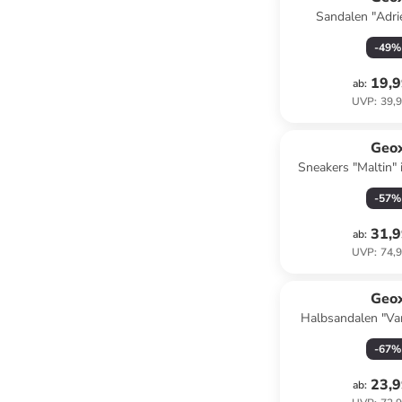
Sandalen "Adri
-
49
%
19,9
ab
:
UVP
:
39,9
Geo
Sneakers "Maltin"
-
57
%
31,9
ab
:
UVP
:
74,9
Geo
Halbsandalen "Van
-
67
%
23,9
ab
: