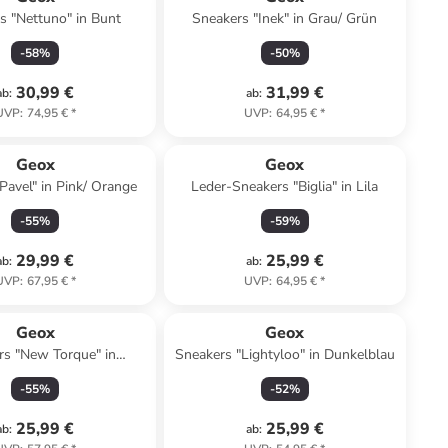
s "Nettuno" in Bunt
Sneakers "Inek" in Grau/ Grün
-
58
%
-
50
%
30,99 €
31,99 €
ab
:
ab
:
UVP
:
74,95 €
*
UVP
:
64,95 €
*
Geox
Geox
Pavel" in Pink/ Orange
Leder-Sneakers "Biglia" in Lila
-
55
%
-
59
%
29,99 €
25,99 €
ab
:
ab
:
UVP
:
67,95 €
*
UVP
:
64,95 €
*
Geox
Geox
rs "New Torque" in
Sneakers "Lightyloo" in Dunkelblau
kelblau/ Silber
-
55
%
-
52
%
25,99 €
25,99 €
ab
:
ab
: