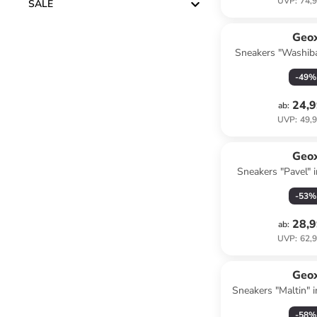
UVP
:
74,9
SALE
Geo
Sneakers "Washiba
Blau
-
49
%
24,9
ab
:
UVP
:
49,9
Geo
Sneakers "Pavel" 
-
53
%
28,9
ab
:
UVP
:
62,9
Geo
Sneakers "Maltin" 
-
58
%