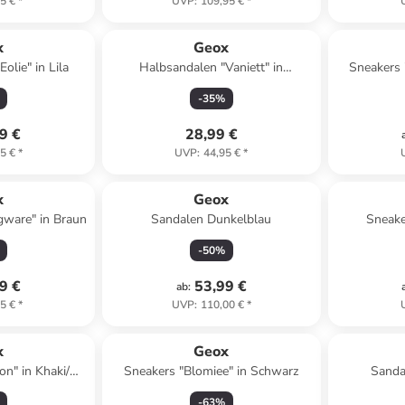
5 €
*
UVP
:
109,95 €
*
x
Geox
olie" in Lila
Halbsandalen "Vaniett" in
Sneakers 
Dunkelblau
-
35
%
9 €
28,99 €
5 €
*
UVP
:
44,95 €
*
x
Geox
gware" in Braun
Sandalen Dunkelblau
Sneake
-
50
%
9 €
53,99 €
ab
:
5 €
*
UVP
:
110,00 €
*
x
Geox
on" in Khaki/
Sneakers "Blomiee" in Schwarz
Sanda
aun
Dunkel
-
63
%