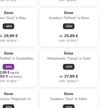
UVP
:
57,95 €
*
UVP
:
54,95 €
*
Geox
Geox
rs "Gisli" in Blau
Sneakers "DJRock" in Rosa
-
49
%
-
55
%
29,99 €
25,99 €
ab
:
ab
:
UVP
:
59,95 €
*
UVP
:
57,95 €
*
family
rabatt
Geox
Geox
Flaffee" in Dunkelblau
Winterboots "Casey" in Gold
-
63
%
-
52
%
2,99 €
regulär
,99 €
37,99 €
ab
:
mit family
UVP
:
57,95 €
*
UVP
:
79,95 €
*
Geox
Geox
schuhe "Magnetar" in
Sneakers "Gisli" in Silber
chwarz/ Gelb
-
65
%
-
53
%