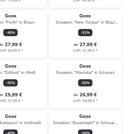
UVP
:
74,95 €
*
UVP
:
69,95 €
*
Geox
Geox
s "Perth" in Braun
Sneakers "New Torque" in Blau/
Pink
-
49
%
-
51
%
27,99 €
27,99 €
ab
:
ab
:
UVP
:
54,95 €
*
UVP
:
57,95 €
*
Geox
Geox
s "DJRock" in Weiß
Sneakers "Washiba" in Schwarz
-
55
%
-
50
%
25,99 €
26,99 €
ab
:
ab
:
UVP
:
57,95 €
*
UVP
:
54,95 €
*
Geox
Geox
Kalispera" in Anthrazit
Sneakers "Buzzerlight" in Schwarz/
Rot
-
49
%
-
56
%