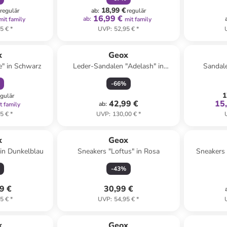
18,99 €
regulär
ab
:
regulär
16,99 €
ab
:
mit family
mit family
5 €
*
UVP
:
52,95 €
*
abatt
x
Geox
e" in Schwarz
Leder-Sandalen "Adelash" in
Sandale
Schwarz
-
66
%
1
egulär
42,99 €
15
ab
:
t family
5 €
*
UVP
:
130,00 €
*
x
Geox
 in Dunkelblau
Sneakers "Loftus" in Rosa
Sneakers 
-
43
%
9 €
30,99 €
5 €
*
UVP
:
54,95 €
*
family
rabatt
x
Geox