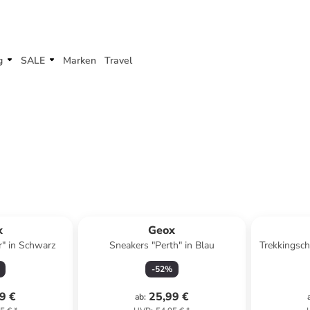
g
SALE
Marken
Travel
Top deal
x
Geox
ir" in Schwarz
Sneakers "Perth" in Blau
Trekkingsch
-
52
%
9 €
25,99 €
ab
: