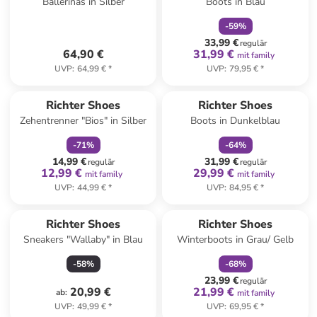
Ballerinas in Silber
Boots in Blau
-
59
%
33,99 €
regulär
64,90 €
31,99 €
mit family
UVP
:
64,99 €
*
UVP
:
79,95 €
*
family
rabatt
family
rabatt
Richter Shoes
Richter Shoes
Zehentrenner "Bios" in Silber
Boots in Dunkelblau
-
71
%
-
64
%
14,99 €
31,99 €
regulär
regulär
12,99 €
29,99 €
mit family
mit family
UVP
:
44,99 €
*
UVP
:
84,95 €
*
family
rabatt
Richter Shoes
Richter Shoes
Sneakers "Wallaby" in Blau
Winterboots in Grau/ Gelb
-
58
%
-
68
%
23,99 €
regulär
20,99 €
21,99 €
ab
:
mit family
UVP
:
49,99 €
*
UVP
:
69,95 €
*