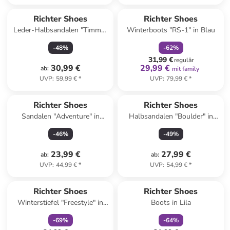
family
rabatt
Richter Shoes
Richter Shoes
Leder-Halbsandalen "Timmy"
Winterboots "RS-1" in Blau
in Lila
-
48
%
-
62
%
31,99 €
regulär
30,99 €
29,99 €
ab
:
mit family
UVP
:
59,99 €
*
UVP
:
79,99 €
*
Richter Shoes
Richter Shoes
Sandalen "Adventure" in
Halbsandalen "Boulder" in
Schwarz
Blau
-
46
%
-
49
%
23,99 €
27,99 €
ab
:
ab
:
UVP
:
44,99 €
*
UVP
:
54,99 €
*
family
rabatt
family
rabatt
Richter Shoes
Richter Shoes
Winterstiefel "Freestyle" in
Boots in Lila
Anthrazit
-
69
%
-
64
%