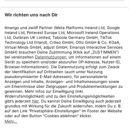
limango
Rechtliches
Kundenservice
Shop
Aktionen
Travel