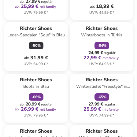
27,99 €
ab
:
regulär
25,99 €
18,99 €
ab
:
ab
:
mit family
UVP
:
79,99 €
*
UVP
:
44,99 €
*
family
rabatt
Richter Shoes
Richter Shoes
Leder-Sandalen "Sole" in Blau
Winterboots in Türkis
-
50
%
-
64
%
24,99 €
regulär
31,99 €
22,99 €
ab
:
mit family
UVP
:
64,99 €
*
UVP
:
64,95 €
*
family
rabatt
family
rabatt
Richter Shoes
Richter Shoes
Boots in Blau
Winterstiefel "Freestyle" in
Lila
-
66
%
-
65
%
28,99 €
27,99 €
ab
:
regulär
regulär
26,99 €
25,99 €
ab
:
mit family
mit family
UVP
:
79,95 €
*
UVP
:
74,99 €
*
family
rabatt
Richter Shoes
Richter Shoes