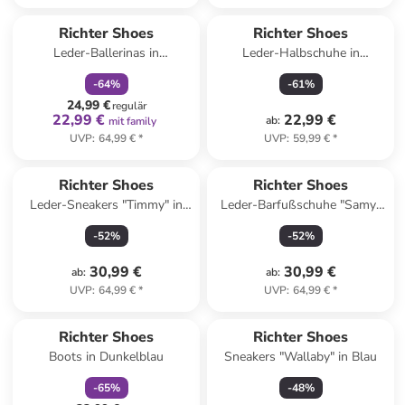
family
rabatt
Richter Shoes
Richter Shoes
Leder-Ballerinas in
Leder-Halbschuhe in
Dunkelblau
Dunkelblau
-
64
%
-
61
%
24,99 €
regulär
22,99 €
22,99 €
ab
:
mit family
UVP
:
64,99 €
*
UVP
:
59,99 €
*
Richter Shoes
Richter Shoes
Leder-Sneakers "Timmy" in
Leder-Barfußschuhe "Samy"
Rosa
in Blau
-
52
%
-
52
%
30,99 €
30,99 €
ab
:
ab
:
UVP
:
64,99 €
*
UVP
:
64,99 €
*
family
rabatt
Richter Shoes
Richter Shoes
Boots in Dunkelblau
Sneakers "Wallaby" in Blau
-
65
%
-
48
%