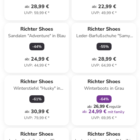
28,99 €
22,99 €
ab
:
ab
:
UVP
:
59,99 €
*
UVP
:
49,99 €
*
Richter Shoes
Richter Shoes
Sandalen "Adventure" in Blau
Leder-Barfußschuhe "Samy"
in Hellblau
-
44
%
-
55
%
24,99 €
28,99 €
ab
:
ab
:
UVP
:
44,99 €
*
UVP
:
64,99 €
*
family
rabatt
Richter Shoes
Richter Shoes
Winterstiefel "Husky" in
Winterboots in Grau
Dunkelblau
-
61
%
-
64
%
26,99 €
ab
:
regulär
30,99 €
24,99 €
ab
:
ab
:
mit family
UVP
:
79,99 €
*
UVP
:
69,95 €
*
family
rabatt
Richter Shoes
Richter Shoes