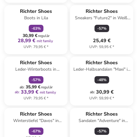
family
rabatt
Richter Shoes
Richter Shoes
Boots in Lila
Sneakers "Future2" in Weiß/
Blau/ Gelb
-
63
%
-
57
%
30,99 €
regulär
28,99 €
25,49 €
mit family
UVP
:
79,95 €
*
UVP
:
59,95 €
*
family
rabatt
Richter Shoes
Richter Shoes
Leder-Winterboots in
Leder-Halbsandalen "Maxi" in
Dunkelblau
Rosa
-
57
%
-
48
%
35,99 €
ab
:
regulär
33,99 €
30,99 €
ab
:
ab
:
mit family
UVP
:
79,95 €
*
UVP
:
59,99 €
*
family
rabatt
Richter Shoes
Richter Shoes
Winterstiefel "Davos" in
Sandalen "Adventure" in
Schwarz
Dunkelblau
-
67
%
-
57
%