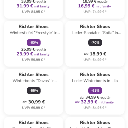
33,99 €
18,99 €
regulär
regulär
31,99 €
16,99 €
mit family
mit family
UVP
:
84,95 €
*
UVP
:
74,99 €
*
family
rabatt
Richter Shoes
Richter Shoes
Winterstiefel "Freestyle" in
Leder-Sandalen "Sofia" in
Khaki
Dunkelblau
-
60
%
-
70
%
25,99 €
regulär
23,99 €
18,99 €
ab
:
mit family
UVP
:
59,99 €
*
UVP
:
64,99 €
*
family
rabatt
Richter Shoes
Richter Shoes
Winterboots "Davos" in
Leder-Winterboots in Lila
Schwarz
-
55
%
-
61
%
34,99 €
ab
:
regulär
30,99 €
32,99 €
ab
:
ab
:
mit family
UVP
:
69,99 €
*
UVP
:
84,95 €
*
Richter Shoes
Richter Shoes