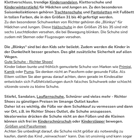
Klettverschluss, trendige 
Kindersandalen
, Kletterschuhe und 
Kinderwinterstiefel
 für Mädchen und Jungen an. Zu den besonderen 
Saisonkollektionen gehören 
Trachtenschuhe
 und 
Pantoletten
 mit Fußbett 
in tollen Farben, die in den Größen 31 bis 40 gefertigt werden.
Zu den besonderen Schuhwerken von Richter gehören die „Blinkys“ für 
Mädchen und Jungen. Diese 
Halbschuhe
 in den Größen 25 bis 35 sind mit 
sechs Leuchtdioden versehen, die bei Bewegung blinken. Die Schuhe sind 
zudem mit Sternen oder Flugzeugen versehen. 
Die „Blinkys“ sind bei den Kids sehr beliebt. Zudem werden die Kinder in 
der Dunkelheit besser gesehen. Das gibt zusätzliche Sicherheit auf allen 
Wegen.
Gute Schuhe - Richter Shoes!
Kinder lieben bunte und fröhlich gemusterte Schuhe von Marken wie 
Primigi
, 
Kamik
 oder 
Puma
. Sie denken nicht an Passform oder gesunde Füße. Als 
Eltern sollten Sie aber genau darauf achten, denn gerade im Kindesalter 
entwickeln sich Fußfehlstellungen durch falsches Schuhwerk oder schlecht 
sitzende sowie zu kleine Schuhe.
Stiefel, Sandalen, 
Lauflernschuhe
, Schnürer und vieles mehr - Richter 
Shoes zu günstigen Preisen im limango Outlet kaufen
Daher ist es wichtig, die Füße vor dem Schuhkauf zu vermessen und dann 
vor Ort, z.B. im Richter Shoes Outlet, die Schuhe anzupassen. 
Idealerweise drücken die Schuhe nicht an den Füßen und die Kleinen 
können sich frei im 
Kinderschnürschuh
 oder 
Kinderslipper
 bewegen.
 Größen und Passformen
Achten Sie unbedingt darauf, die Schuhe nicht größer als notwendig zu 
kaufen, damit das Kind „reinwachsen“ kann. Das ist unsinnig und kann sogar 