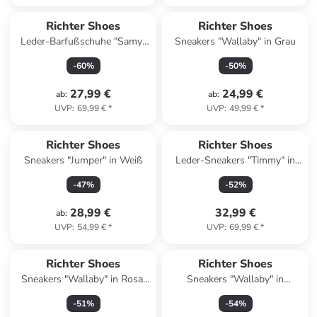
Richter Shoes
Richter Shoes
Leder-Barfußschuhe "Samy"
Sneakers "Wallaby" in Grau
in Lila
-
60
%
-
50
%
27,99 €
24,99 €
ab
:
ab
:
UVP
:
69,99 €
*
UVP
:
49,99 €
*
Richter Shoes
Richter Shoes
Sneakers "Jumper" in Weiß
Leder-Sneakers "Timmy" in
Blau
-
47
%
-
52
%
28,99 €
32,99 €
ab
:
UVP
:
54,99 €
*
UVP
:
69,99 €
*
Richter Shoes
Richter Shoes
Sneakers "Wallaby" in Rosa/
Sneakers "Wallaby" in
Silber
Hellblau/ Rosa
-
51
%
-
54
%