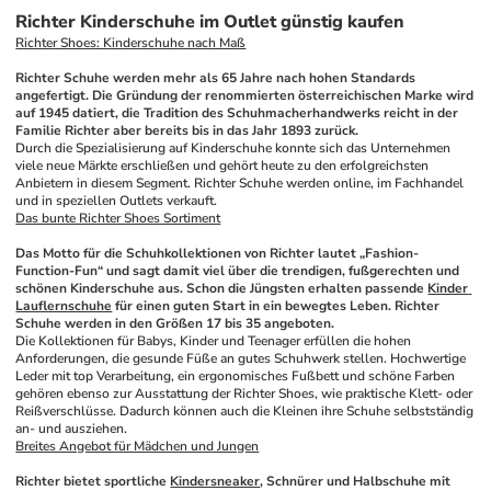
Richter Kinderschuhe im Outlet günstig kaufen
Richter Shoes: Kinderschuhe nach Maß
Richter Schuhe werden mehr als 65 Jahre nach hohen Standards 
angefertigt. Die Gründung der renommierten österreichischen Marke wird 
auf 1945 datiert, die Tradition des Schuhmacherhandwerks reicht in der 
Familie Richter aber bereits bis in das Jahr 1893 zurück.
Durch die Spezialisierung auf Kinderschuhe konnte sich das Unternehmen 
viele neue Märkte erschließen und gehört heute zu den erfolgreichsten 
Anbietern in diesem Segment. Richter Schuhe werden online, im Fachhandel 
und in speziellen Outlets verkauft.
Das bunte Richter Shoes Sortiment
Das Motto für die Schuhkollektionen von Richter lautet „Fashion-
Function-Fun“ und sagt damit viel über die trendigen, fußgerechten und 
schönen Kinderschuhe aus. Schon die Jüngsten erhalten passende 
Kinder 
Lauflernschuhe
 für einen guten Start in ein bewegtes Leben. Richter 
Schuhe werden in den Größen 17 bis 35 angeboten.
Die Kollektionen für Babys, Kinder und Teenager erfüllen die hohen 
Anforderungen, die gesunde Füße an gutes Schuhwerk stellen. Hochwertige 
Leder mit top Verarbeitung, ein ergonomisches Fußbett und schöne Farben 
gehören ebenso zur Ausstattung der Richter Shoes, wie praktische Klett- oder 
Reißverschlüsse. Dadurch können auch die Kleinen ihre Schuhe selbstständig 
an- und ausziehen.
Breites Angebot für Mädchen und Jungen
Richter bietet sportliche 
Kindersneaker
, Schnürer und Halbschuhe mit 