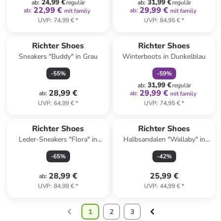
24,99 €
31,99 €
ab
:
regulär
ab
:
regulär
22,99 €
29,99 €
ab
:
ab
:
mit family
mit family
UVP
:
74,99 €
*
UVP
:
84,95 €
*
family
rabatt
Richter Shoes
Richter Shoes
Sneakers "Buddy" in Grau
Winterboots in Dunkelblau
-
55
%
-
59
%
31,99 €
ab
:
regulär
28,99 €
29,99 €
ab
:
ab
:
mit family
UVP
:
64,99 €
*
UVP
:
74,95 €
*
Richter Shoes
Richter Shoes
Leder-Sneakers "Flora" in
Halbsandalen "Wallaby" in
Blau/ Rosa
Dunkelblau
-
65
%
-
42
%
28,99 €
25,99 €
ab
:
UVP
:
84,99 €
*
UVP
:
44,99 €
*
1
2
3