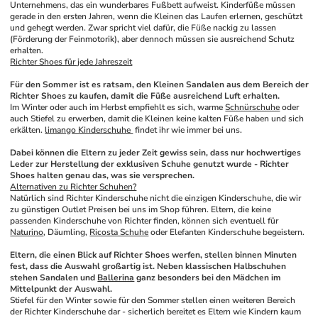
Unternehmens, das ein wunderbares Fußbett aufweist. Kinderfüße müssen 
gerade in den ersten Jahren, wenn die Kleinen das Laufen erlernen, geschützt 
und gehegt werden. Zwar spricht viel dafür, die Füße nackig zu lassen 
(Förderung der Feinmotorik), aber dennoch müssen sie ausreichend Schutz 
erhalten. 
Richter Shoes für jede Jahreszeit
Für den Sommer ist es ratsam, den Kleinen Sandalen aus dem Bereich der 
Richter Shoes zu kaufen, damit die Füße ausreichend Luft erhalten. 
Im Winter oder auch im Herbst empfiehlt es sich, warme 
Schnürschuhe
 oder 
auch Stiefel zu erwerben, damit die Kleinen keine kalten Füße haben und sich 
erkälten. 
limango Kinderschuhe 
 findet ihr wie immer bei uns.
Dabei können die Eltern zu jeder Zeit gewiss sein, dass nur hochwertiges 
Leder zur Herstellung der exklusiven Schuhe genutzt wurde - Richter 
Shoes halten genau das, was sie versprechen. 
Alternativen zu Richter Schuhen?
Natürlich sind Richter Kinderschuhe nicht die einzigen Kinderschuhe, die wir 
zu günstigen Outlet Preisen bei uns im Shop führen. Eltern, die keine 
passenden Kinderschuhe von Richter finden, können sich eventuell für 
Naturino
, Däumling, 
Ricosta Schuhe
 oder Elefanten Kinderschuhe begeistern. 
Eltern, die einen Blick auf Richter Shoes werfen, stellen binnen Minuten 
fest, dass die Auswahl großartig ist. Neben klassischen Halbschuhen 
stehen Sandalen und 
Ballerina
 ganz besonders bei den Mädchen im 
Mittelpunkt der Auswahl. 
Stiefel für den Winter sowie für den Sommer stellen einen weiteren Bereich 
der Richter Kinderschuhe dar - sicherlich bereitet es Eltern wie Kindern kaum 