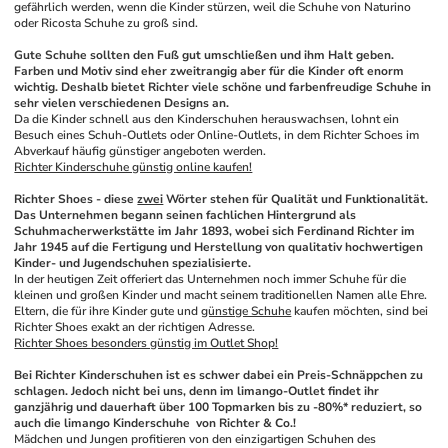
gefährlich werden, wenn die Kinder stürzen, weil die Schuhe von Naturino 
oder Ricosta Schuhe zu groß sind.
Gute Schuhe sollten den Fuß gut umschließen und ihm Halt geben. 
Farben und Motiv sind eher zweitrangig aber für die Kinder oft enorm 
wichtig. Deshalb bietet Richter viele schöne und farbenfreudige Schuhe in 
sehr vielen verschiedenen Designs an.
Da die Kinder schnell aus den Kinderschuhen herauswachsen, lohnt ein 
Besuch eines Schuh-Outlets oder Online-Outlets, in dem Richter Schoes im 
Abverkauf häufig günstiger angeboten werden.
Richter Kinderschuhe günstig online kaufen!
Richter Shoes - diese 
zwei
 Wörter stehen für Qualität und Funktionalität. 
Das Unternehmen begann seinen fachlichen Hintergrund als 
Schuhmacherwerkstätte im Jahr 1893, wobei sich Ferdinand Richter im 
Jahr 1945 auf die Fertigung und Herstellung von qualitativ hochwertigen 
Kinder- und Jugendschuhen spezialisierte. 
In der heutigen Zeit offeriert das Unternehmen noch immer Schuhe für die 
kleinen und großen Kinder und macht seinem traditionellen Namen alle Ehre. 
Eltern, die für ihre Kinder gute und 
günstige Schuhe
 kaufen möchten, sind bei 
Richter Shoes exakt an der richtigen Adresse.
Richter Shoes besonders günstig im Outlet Shop!
Bei Richter Kinderschuhen ist es schwer dabei ein Preis-Schnäppchen zu 
schlagen. Jedoch nicht bei uns, denn im limango-Outlet findet ihr 
ganzjährig und dauerhaft über 100 Topmarken bis zu -80%* reduziert, so 
auch die limango Kinderschuhe  von Richter & Co.! 
Mädchen und Jungen profitieren von den einzigartigen Schuhen des 