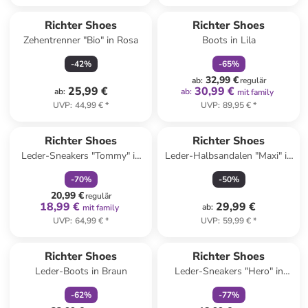
family
rabatt
Richter Shoes
Richter Shoes
Zehentrenner "Bio" in Rosa
Boots in Lila
-
42
%
-
65
%
32,99 €
ab
:
regulär
25,99 €
30,99 €
ab
:
ab
:
mit family
UVP
:
44,99 €
*
UVP
:
89,95 €
*
family
rabatt
Richter Shoes
Richter Shoes
Leder-Sneakers "Tommy" in
Leder-Halbsandalen "Maxi" in
Pink
Blau
-
70
%
-
50
%
20,99 €
regulär
18,99 €
29,99 €
ab
:
mit family
UVP
:
64,99 €
*
UVP
:
59,99 €
*
family
rabatt
family
rabatt
Richter Shoes
Richter Shoes
Leder-Boots in Braun
Leder-Sneakers "Hero" in
Dunkelblau/ Grün
-
62
%
-
77
%