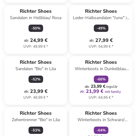
Richter Shoes
Richter Shoes
Sandalen in Hellblau/ Rosa
Leder-Halbsandalen "Juno" in
Pink
-
50
%
-
49
%
24,99 €
27,99 €
ab
:
ab
:
UVP
:
49,99 €
*
UVP
:
54,99 €
*
family
rabatt
Richter Shoes
Richter Shoes
Sandalen "Bio" in Lila
Winterboots in Dunkelblau/
Lila
-
52
%
-
66
%
23,99 €
ab
:
regulär
23,99 €
21,99 €
ab
:
ab
:
mit family
UVP
:
49,99 €
*
UVP
:
64,95 €
*
family
rabatt
Richter Shoes
Richter Shoes
Zehentrenner "Bio" in Lila
Winterboots in Schwarz/
Orange
-
53
%
-
64
%