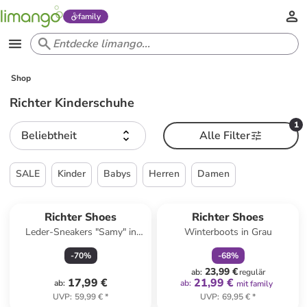
family
Shop
Richter Kinderschuhe
1
Beliebtheit
Alle Filter
SALE
Kinder
Babys
Herren
Damen
family
rabatt
Richter Shoes
Richter Shoes
Leder-Sneakers "Samy" in
Winterboots in Grau
Beige/ Orange/ Hellblau
-
70
%
-
68
%
23,99 €
ab
:
regulär
17,99 €
21,99 €
ab
:
ab
:
mit family
UVP
:
59,99 €
*
UVP
:
69,95 €
*