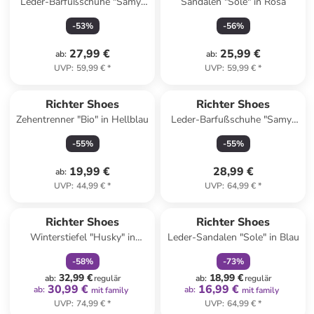
Leder-Barfußschuhe "Samy"
Sandalen "Sole" in Rosa
in Blau
-
53
%
-
56
%
27,99 €
25,99 €
ab
:
ab
:
UVP
:
59,99 €
*
UVP
:
59,99 €
*
Richter Shoes
Richter Shoes
Zehentrenner "Bio" in Hellblau
Leder-Barfußschuhe "Samy"
in Hellblau
-
55
%
-
55
%
19,99 €
28,99 €
ab
:
UVP
:
44,99 €
*
UVP
:
64,99 €
*
family
rabatt
family
rabatt
Richter Shoes
Richter Shoes
Winterstiefel "Husky" in
Leder-Sandalen "Sole" in Blau
Dunkelblau
-
58
%
-
73
%
32,99 €
18,99 €
ab
:
regulär
ab
:
regulär
30,99 €
16,99 €
ab
:
ab
:
mit family
mit family
UVP
:
74,99 €
*
UVP
:
64,99 €
*