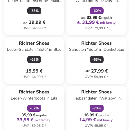
Leder-Lauflernschuhe "Maxi"
Winterboots "Davos" in
in Grau
Dunkelblau
-
53
%
-
60
%
33,99 €
ab
:
regulär
29,99 €
31,99 €
ab
:
ab
:
mit family
UVP
:
64,99 €
*
UVP
:
79,99 €
*
Richter Shoes
Richter Shoes
Leder-Sandalen "Sole" in Blau
Sandalen "Sole" in Dunkelblau
-
69
%
-
53
%
19,99 €
27,99 €
ab
:
UVP
:
64,99 €
*
UVP
:
59,99 €
*
family
rabatt
family
rabatt
Richter Shoes
Richter Shoes
Leder-Winterboots in Lila
Halbsandalen "Wallaby" in
Grau/ Grün
-
62
%
-
70
%
35,99 €
16,99 €
regulär
regulär
33,99 €
14,99 €
mit family
mit family
UVP
:
89,95 €
*
UVP
:
49,99 €
*