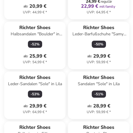
24,99 €
regulär
20,99 €
22,99 €
ab
:
mit family
UVP
:
44,99 €
*
UVP
:
64,95 €
*
Richter Shoes
Richter Shoes
Halbsandalen "Boulder" in
Leder-Barfußschuhe "Samy"
Dunkelblau/ Lila
in Blau
-
52
%
-
50
%
25,99 €
29,99 €
ab
:
ab
:
UVP
:
54,99 €
*
UVP
:
59,99 €
*
Richter Shoes
Richter Shoes
Leder-Sandalen "Sole" in Lila
Sandalen "Sole" in Lila
-
53
%
-
51
%
29,99 €
28,99 €
ab
:
ab
:
UVP
:
64,99 €
*
UVP
:
59,99 €
*
family
rabatt
Richter Shoes
Richter Shoes