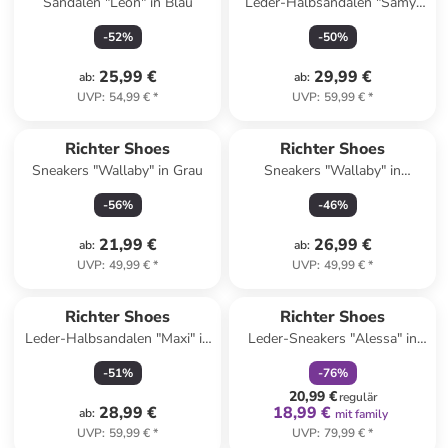
Sandalen "Leon" in Blau
Leder-Halbsandalen "Samy"
in Hellblau
-
52
%
-
50
%
25,99 €
29,99 €
ab
:
ab
:
UVP
:
54,99 €
*
UVP
:
59,99 €
*
Richter Shoes
Richter Shoes
Sneakers "Wallaby" in Grau
Sneakers "Wallaby" in
Dunkelblau
-
56
%
-
46
%
21,99 €
26,99 €
ab
:
ab
:
UVP
:
49,99 €
*
UVP
:
49,99 €
*
family
rabatt
Richter Shoes
Richter Shoes
Leder-Halbsandalen "Maxi" in
Leder-Sneakers "Alessa" in
Grau
Dunkelblau
-
51
%
-
76
%
20,99 €
regulär
28,99 €
18,99 €
ab
:
mit family
UVP
:
59,99 €
*
UVP
:
79,99 €
*