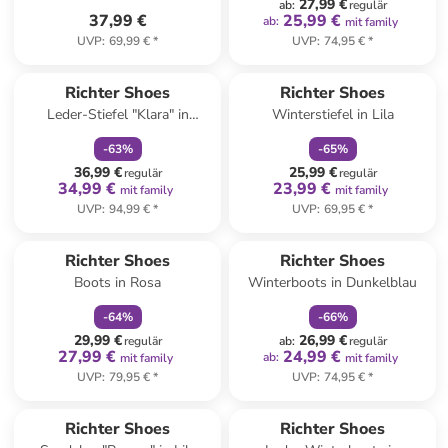
27,99 €
ab
:
regulär
37,99 €
25,99 €
ab
:
mit family
UVP
:
69,99 €
*
UVP
:
74,95 €
*
family
rabatt
family
rabatt
Richter Shoes
Richter Shoes
Leder-Stiefel "Klara" in
Winterstiefel in Lila
Dunkelblau
-
63
%
-
65
%
36,99 €
25,99 €
regulär
regulär
34,99 €
23,99 €
mit family
mit family
UVP
:
94,99 €
*
UVP
:
69,95 €
*
family
rabatt
family
rabatt
Richter Shoes
Richter Shoes
Boots in Rosa
Winterboots in Dunkelblau
-
64
%
-
66
%
29,99 €
26,99 €
regulär
ab
:
regulär
27,99 €
24,99 €
ab
:
mit family
mit family
UVP
:
79,95 €
*
UVP
:
74,95 €
*
family
rabatt
Richter Shoes
Richter Shoes