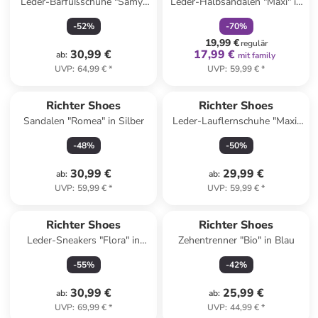
Leder-Barfußschuhe "Samy"
Leder-Halbsandalen "Maxi" in
in Pink
Blau
-
52
%
-
70
%
19,99 €
regulär
30,99 €
17,99 €
ab
:
mit family
UVP
:
64,99 €
*
UVP
:
59,99 €
*
Richter Shoes
Richter Shoes
Sandalen "Romea" in Silber
Leder-Lauflernschuhe "Maxi"
in Blau
-
48
%
-
50
%
30,99 €
29,99 €
ab
:
ab
:
UVP
:
59,99 €
*
UVP
:
59,99 €
*
Richter Shoes
Richter Shoes
Leder-Sneakers "Flora" in
Zehentrenner "Bio" in Blau
Hellblau
-
55
%
-
42
%
30,99 €
25,99 €
ab
:
ab
:
UVP
:
69,99 €
*
UVP
:
44,99 €
*