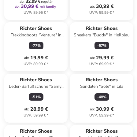
32,99 €
ab
:
regulär
30,99 €
30,99 €
ab
:
ab
:
mit family
UVP
:
89,95 €
*
UVP
:
59,99 €
*
Richter Shoes
Richter Shoes
Trekkingboots "Venture" in
Sneakers "Buddy" in Hellblau
Dunkelblau
-
77
%
-
57
%
19,99 €
29,99 €
ab
:
ab
:
UVP
:
89,99 €
*
UVP
:
69,99 €
*
Richter Shoes
Richter Shoes
Leder-Barfußschuhe "Samy"
Sandalen "Sole" in Lila
in Hellblau
-
51
%
-
48
%
28,99 €
30,99 €
ab
:
ab
:
UVP
:
59,99 €
*
UVP
:
59,99 €
*
Richter Shoes
Richter Shoes