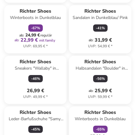
family
rabatt
Richter Shoes
Richter Shoes
Winterboots in Dunkelblau
Sandalen in Dunkelblau/ Pink
-
67
%
-
41
%
24,99 €
ab
:
regulär
22,99 €
31,99 €
ab
:
ab
:
mit family
UVP
:
69,95 €
*
UVP
:
54,99 €
*
Richter Shoes
Richter Shoes
Sneakers "Wallaby" in
Halbsandalen "Boulder" in
Dunkelblau
Pink
-
46
%
-
56
%
26,99 €
25,99 €
ab
:
UVP
:
49,99 €
*
UVP
:
59,99 €
*
family
rabatt
Richter Shoes
Richter Shoes
Leder-Barfußschuhe "Samy"
Winterboots in Dunkelblau
in Grau
-
45
%
-
65
%