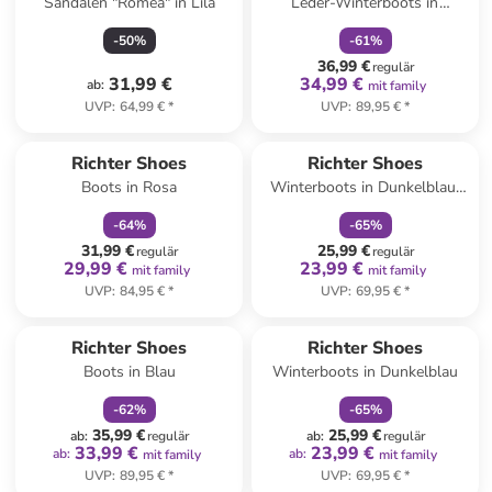
Sandalen "Romea" in Lila
Leder-Winterboots in
Dunkelblau
-
50
%
-
61
%
36,99 €
regulär
31,99 €
34,99 €
ab
:
mit family
UVP
:
64,99 €
*
UVP
:
89,95 €
*
family
rabatt
family
rabatt
Richter Shoes
Richter Shoes
Boots in Rosa
Winterboots in Dunkelblau/
Orange
-
64
%
-
65
%
31,99 €
25,99 €
regulär
regulär
29,99 €
23,99 €
mit family
mit family
UVP
:
84,95 €
*
UVP
:
69,95 €
*
family
rabatt
family
rabatt
Richter Shoes
Richter Shoes
Boots in Blau
Winterboots in Dunkelblau
-
62
%
-
65
%
35,99 €
25,99 €
ab
:
regulär
ab
:
regulär
33,99 €
23,99 €
ab
:
ab
:
mit family
mit family
UVP
:
89,95 €
*
UVP
:
69,95 €
*