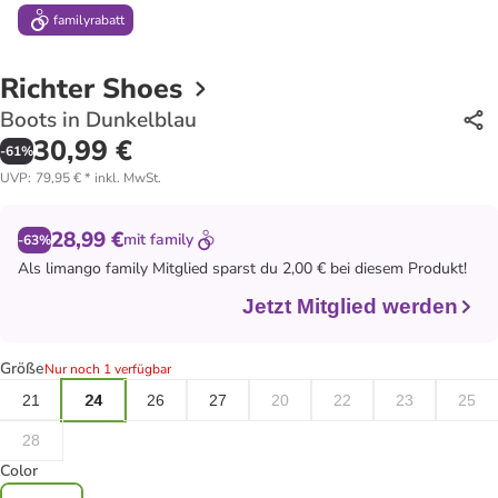
family
rabatt
Richter Shoes
Boots in Dunkelblau
30,99 €
-
61
%
UVP
:
79,95 €
*
inkl. MwSt.
28,99 €
mit
family
-63%
Als
limango family
Mitglied sparst du 2,00 € bei diesem Produkt!
Jetzt Mitglied werden
Größe
Nur noch 1 verfügbar
21
24
26
27
20
22
23
25
28
Color