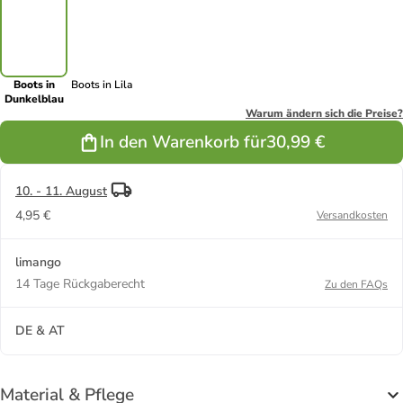
Boots in
Boots in Lila
Dunkelblau
Warum ändern sich die Preise?
In den Warenkorb für
30,99 €
10. - 11. August
4,95 €
Versandkosten
limango
14 Tage Rückgaberecht
Zu den FAQs
DE & AT
Material & Pflege