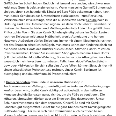
Grifflöcher im Schaft haben. Endlich hat jemand verstanden, wie schwer man 
knielange Gummistiefel anziehen kann. Wenn man seine Gummifüßlinge nach 
einigen Jahren satt hat oder die Kinder größere Füße bekommen haben, kann 
man Kamik-Schuhe an das Unternehmen zurückgeben - zum Recycling.
Wahrscheinlich ist allerdings, dass die aussortierten Kamik 
Schuhe
 noch in 
Ordnung sind. Das Unternehmen regt an, sie dann doch lieber zu vererben. So 
bleiben die Umweltschäden und Müllberge ebenfalls klein. Uns gefällt diese 
Philosophie. Wenn Sie also Kamik Schuhe günstig bei uns im Outlet kaufen, 
rechnen Sie besser mit langer Haltbarkeit, wenig Abnutzung und hohem 
Nutzwert. Außerdem dürfen Sie bei uns immer mit einem Niedrigpreis rechnen, 
der das Shoppen erheblich beflügelt. Man muss keines der Kinder neidisch auf 
die neuen Kamik Boots des Bruders blicken lassen. Statt ein Paar zum vollen 
Preis zu erwerben, können Sie in unserem Shop gleich mehrere Kamik Boots 
(z.B. die beliebten Modelle Waterbug, Snowdasher oder Alborg) kaufen, ohne 
wesentlich mehr investieren zu müssen. Falls Ihnen dabei Wanderstiefel in 
Low oder Mid-Version für sich selbst ins Auge fallen, können Sie auch hier mit 
einem erklecklichen Preisnachlass rechnen. Unser Kamik-Sortiment ist 
durchgängig und dauerhaft um 40 Prozent reduziert.
? 
Kamik Sandalen
 ohne Ende in unserem Onlineshop ?
Auch wenn uns der Wettergott zukünftig mit veränderten Wetterbedingungen 
konfrontieren wird, bleibt Kamik richtig gut aufgestellt. In den heißeren 
Monaten sind die Sandalen genau richtig, um die Füße zu ventilieren. Die 
kühleren Jahreszeiten dürften aber am Ende den Sieg davontragen. Unser 
Schuhsortiment muss sich dem anpassen. Kinderfüße sind mit Kamik 
Sandalen gut ausgestattet. Selbst für die ganz Kleinen bietet Kamik geeignete 
Fußbekleidung. Hier muss sich das Unternehmen auch nicht den leisen 
Vorwurf gefallen lassen, modisch nicht topfit zu sein. In Kanada sieht man das 