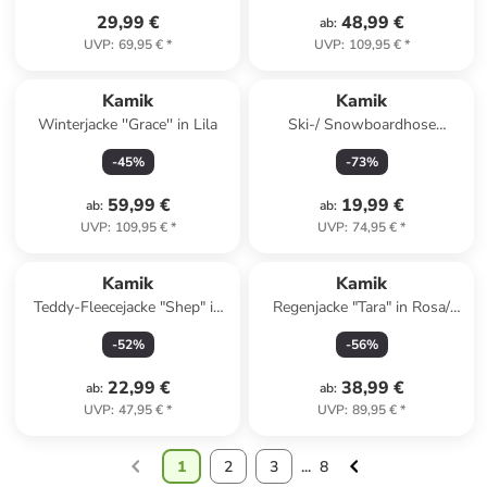
29,99 €
48,99 €
ab
:
UVP
:
69,95 €
*
UVP
:
109,95 €
*
Kamik
Kamik
Winterjacke ''Grace'' in Lila
Ski-/ Snowboardhose
"Winkie" in Orange
-
45
%
-
73
%
59,99 €
19,99 €
ab
:
ab
:
UVP
:
109,95 €
*
UVP
:
74,95 €
*
Kamik
Kamik
Teddy-Fleecejacke "Shep" in
Regenjacke "Tara" in Rosa/
Türkis/ Blau
Pink
-
52
%
-
56
%
22,99 €
38,99 €
ab
:
ab
:
UVP
:
47,95 €
*
UVP
:
89,95 €
*
1
2
3
...
8