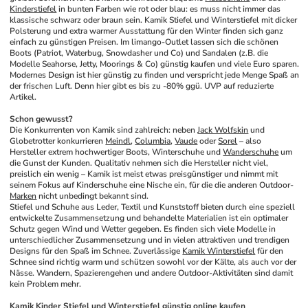
Kinderstiefel
 in bunten Farben wie rot oder blau: es muss nicht immer das 
klassische schwarz oder braun sein. Kamik Stiefel und Winterstiefel mit dicker 
Polsterung und extra warmer Ausstattung für den Winter finden sich ganz 
einfach zu günstigen Preisen. Im limango-Outlet lassen sich die schönen 
Boots (Patriot, Waterbug, Snowdasher und Co) und Sandalen (z.B. die 
Modelle Seahorse, Jetty, Moorings & Co) günstig kaufen und viele Euro sparen. 
Modernes Design ist hier günstig zu finden und verspricht jede Menge Spaß an 
der frischen Luft. Denn hier gibt es bis zu -80% ggü. UVP auf reduzierte 
Artikel. 
Schon gewusst?
Die Konkurrenten von Kamik sind zahlreich: neben 
Jack Wolfskin
 und 
Globetrotter konkurrieren 
Meindl
, 
Columbia
, 
Vaude
 oder 
Sorel
 – also 
Hersteller extrem hochwertiger Boots, Winterschuhe und 
Wanderschuhe
 um 
die Gunst der Kunden. Qualitativ nehmen sich die Hersteller nicht viel, 
preislich ein wenig – Kamik ist meist etwas preisgünstiger und nimmt mit 
seinem Fokus auf Kinderschuhe eine Nische ein, für die die anderen Outdoor-
Marken
 nicht unbedingt bekannt sind. 
Stiefel und Schuhe aus Leder, Textil und Kunststoff bieten durch eine speziell 
entwickelte Zusammensetzung und behandelte Materialien ist ein optimaler 
Schutz gegen Wind und Wetter gegeben. Es finden sich viele Modelle in 
unterschiedlicher Zusammensetzung und in vielen attraktiven und trendigen 
Designs für den Spaß im Schnee. Zuverlässige 
Kamik Winterstiefel
 für den 
Schnee sind richtig warm und schützen sowohl vor der Kälte, als auch vor der 
Nässe. Wandern, Spazierengehen und andere Outdoor-Aktivitäten sind damit 
kein Problem mehr.
Kamik Kinder Stiefel und 
Winterstiefel günstig
 online kaufen