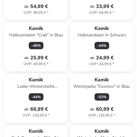
54,99 €
33,99 €
ab
:
ab
:
UVP
:
89,95 €
*
UVP
:
64,95 €
*
Kamik
Kamik
Halbsandalen "Crab" in Blau
Halbsandalen in Schwarz
-
48
%
-
44
%
25,99 €
24,99 €
ab
:
ab
:
UVP
:
49,99 €
*
UVP
:
44,99 €
*
Kamik
Kamik
Leder-Winterstiefel
Winterjacke "Cosmos" in Blau
"Roguemid" in Braun
-
44
%
-
53
%
66,99 €
60,99 €
ab
:
ab
:
UVP
:
120,00 €
*
UVP
:
129,95 €
*
family
rabatt
Kamik
Kamik