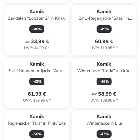
Kamik
Kamik
Sandalen "Lobster 2" in Khaki
3in1-Regenjacke "Silas" in
Braun/ Blau
-
46
%
-
49
%
23,99 €
60,99 €
ab
:
UVP
:
44,99 €
*
UVP
:
119,95 €
*
Kamik
Kamik
Ski-/ Snowboardjacke "Aura"
Winterjacke ''Koda'' in Grün
in Mauve
-
43
%
-
46
%
61,99 €
58,99 €
ab
:
UVP
:
109,95 €
*
UVP
:
109,95 €
*
Kamik
Kamik
Regenjacke "Tara" in Pink/ Lila
Winterjacke in Lila
-
56
%
-
47
%