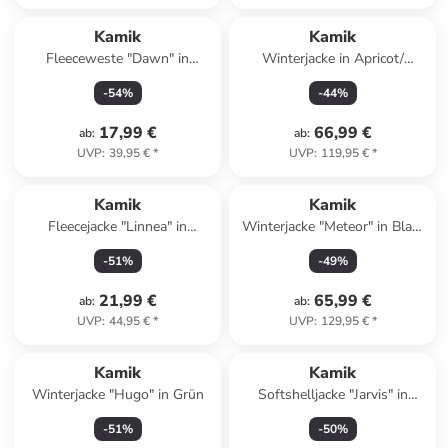
Kamik
Kamik
Fleeceweste "Dawn" in
Winterjacke in Apricot/
Apricot
Dunkelblau
-
54
%
-
44
%
17,99 €
66,99 €
ab
:
ab
:
UVP
:
39,95 €
*
UVP
:
119,95 €
*
Kamik
Kamik
Fleecejacke "Linnea" in
Winterjacke "Meteor" in Blau/
Dunkelblau
Hellbraun
-
51
%
-
49
%
21,99 €
65,99 €
ab
:
ab
:
UVP
:
44,95 €
*
UVP
:
129,95 €
*
Kamik
Kamik
Winterjacke "Hugo" in Grün
Softshelljacke "Jarvis" in
Dunkelblau
-
51
%
-
50
%