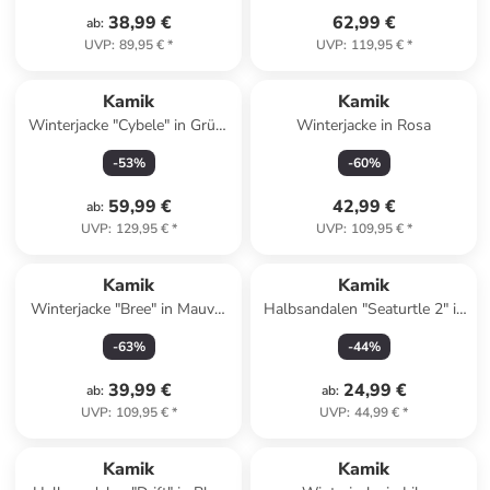
38,99 €
62,99 €
ab
:
UVP
:
89,95 €
*
UVP
:
119,95 €
*
Kamik
Kamik
Winterjacke "Cybele" in Grün/
Winterjacke in Rosa
Rosa
-
53
%
-
60
%
59,99 €
42,99 €
ab
:
UVP
:
129,95 €
*
UVP
:
109,95 €
*
Kamik
Kamik
Winterjacke "Bree" in Mauve/
Halbsandalen "Seaturtle 2" in
Dunkelblau
Grau/ Grün
-
63
%
-
44
%
39,99 €
24,99 €
ab
:
ab
:
UVP
:
109,95 €
*
UVP
:
44,99 €
*
Kamik
Kamik