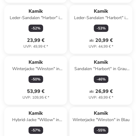
Kamik
Kamik
Leder-Sandalen "Harbor" in
Leder-Sandalen "Harbort" in
Khaki
Dunkelblau/ Grau
-
52
%
-
53
%
23,99 €
20,99 €
ab
:
UVP
:
49,99 €
*
UVP
:
44,99 €
*
Kamik
Kamik
Winterjacke "Winston" in
Sandalen ''Harbort'' in Grau/
Grün
Rosa
-
50
%
-
46
%
53,99 €
26,99 €
ab
:
UVP
:
109,95 €
*
UVP
:
49,99 €
*
Kamik
Kamik
Hybrid-Jacke "Willow" in
Winterjacke "Winston" in Blau
Hellblau/ Dunkelblau
-
57
%
-
55
%