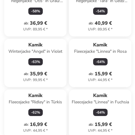
Regenjacke "Otis" in Grau/
Regenjacke "Tara" in Gelb/
Schwarz
Orange/ Lila
-
58
%
-
54
%
36,99 €
40,99 €
ab
:
ab
:
UVP
:
89,95 €
*
UVP
:
89,95 €
*
Kamik
Kamik
Winterjacke "Angel" in Violet
Fleecejacke "Linnea" in Rosa
-
63
%
-
64
%
35,99 €
15,99 €
ab
:
ab
:
UVP
:
99,95 €
*
UVP
:
44,95 €
*
Kamik
Kamik
Fleecejacke "Ridley" in Türkis
Fleecejacke "Linnea" in Fuchsia
-
62
%
-
64
%
16,99 €
15,99 €
ab
:
ab
:
UVP
:
44,95 €
*
UVP
:
44,95 €
*