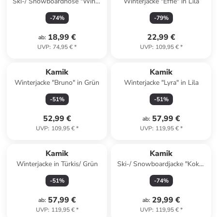
Ski-/ Snowboardhose "Wink"
Winterjacke "Effie" in Lila
in Rosa
-
74
%
-
79
%
18,99 €
22,99 €
ab
:
UVP
:
74,95 €
*
UVP
:
109,95 €
*
Kamik
Kamik
Winterjacke "Bruno" in Grün
Winterjacke "Lyra" in Lila
-
51
%
-
51
%
52,99 €
57,99 €
ab
:
UVP
:
109,95 €
*
UVP
:
119,95 €
*
Kamik
Kamik
Winterjacke in Türkis/ Grün
Ski-/ Snowboardjacke "Koko"
in Schwarz/ Lila
-
51
%
-
74
%
57,99 €
29,99 €
ab
:
ab
:
UVP
:
119,95 €
*
UVP
:
119,95 €
*