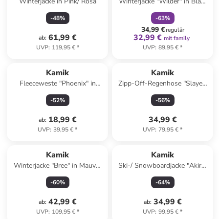
Winterjacke in Pink/ Rosa
Winterjacke "Wilder" in Blau/
Dunkelblau
-
48
%
-
63
%
34,99 €
regulär
61,99 €
32,99 €
ab
:
mit family
UVP
:
119,95 €
*
UVP
:
89,95 €
*
Kamik
Kamik
Fleeceweste "Phoenix" in
Zipp-Off-Regenhose "Slayer"
Grün
in Fuchsia
-
52
%
-
56
%
18,99 €
34,99 €
ab
:
UVP
:
39,95 €
*
UVP
:
79,95 €
*
Kamik
Kamik
Winterjacke "Bree" in Mauve/
Ski-/ Snowboardjacke "Akira"
Rosa
in Lila
-
60
%
-
64
%
42,99 €
34,99 €
ab
:
ab
:
UVP
:
109,95 €
*
UVP
:
99,95 €
*