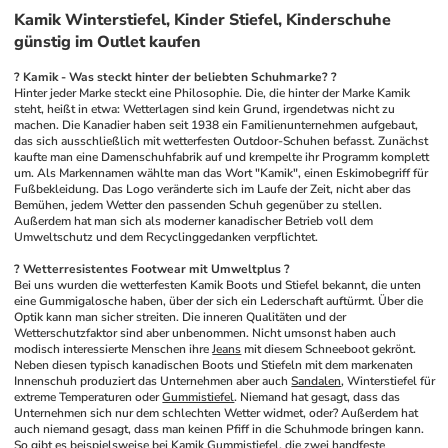
Kamik Winterstiefel, Kinder Stiefel, Kinderschuhe
günstig im Outlet kaufen
? Kamik - Was steckt hinter der beliebten Schuhmarke? ?
Hinter jeder Marke steckt eine Philosophie. Die, die hinter der Marke Kamik 
steht, heißt in etwa: Wetterlagen sind kein Grund, irgendetwas nicht zu 
machen. Die Kanadier haben seit 1938 ein Familienunternehmen aufgebaut, 
das sich ausschließlich mit wetterfesten Outdoor-Schuhen befasst. Zunächst 
kaufte man eine Damenschuhfabrik auf und krempelte ihr Programm komplett 
um. Als Markennamen wählte man das Wort "Kamik", einen Eskimobegriff für 
Fußbekleidung. Das Logo veränderte sich im Laufe der Zeit, nicht aber das 
Bemühen, jedem Wetter den passenden Schuh gegenüber zu stellen. 
Außerdem hat man sich als moderner kanadischer Betrieb voll dem 
Umweltschutz und dem Recyclinggedanken verpflichtet.
? Wetterresistentes Footwear mit Umweltplus ?
Bei uns wurden die wetterfesten Kamik Boots und Stiefel bekannt, die unten 
eine Gummigalosche haben, über der sich ein Lederschaft auftürmt. Über die 
Optik kann man sicher streiten. Die inneren Qualitäten und der 
Wetterschutzfaktor sind aber unbenommen. Nicht umsonst haben auch 
modisch interessierte Menschen ihre 
Jeans
 mit diesem Schneeboot gekrönt. 
Neben diesen typisch kanadischen Boots und Stiefeln mit dem markenaten 
Innenschuh produziert das Unternehmen aber auch 
Sandalen
, Winterstiefel für 
extreme Temperaturen oder 
Gummistiefel
. Niemand hat gesagt, dass das 
Unternehmen sich nur dem schlechten Wetter widmet, oder? Außerdem hat 
auch niemand gesagt, dass man keinen Pfiff in die Schuhmode bringen kann. 
So gibt es beispielsweise bei Kamik Gummistiefel, die 
zwei
 handfeste 