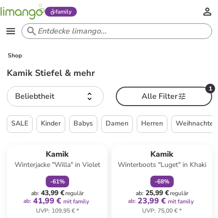
family
Shop
Kamik Stiefel & mehr
1
Beliebtheit
Alle Filter
SALE
Kinder
Babys
Damen
Herren
Weihnachten
family
rabatt
family
rabatt
Kamik
Kamik
Winterjacke "Willa" in Violet
Winterboots "Luget" in Khaki
-
61
%
-
68
%
43,99 €
25,99 €
ab
:
regulär
ab
:
regulär
41,99 €
23,99 €
ab
:
ab
:
mit family
mit family
UVP
:
109,95 €
*
UVP
:
75,00 €
*