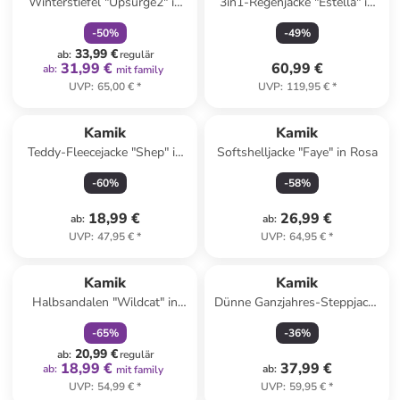
Winterstiefel "Upsurge2" in
3in1-Regenjacke "Estella" in
Dunkelblau/ Blau
Pink/ Dunkelblau
-
50
%
-
49
%
33,99 €
ab
:
regulär
31,99 €
60,99 €
ab
:
mit family
UVP
:
65,00 €
*
UVP
:
119,95 €
*
Kamik
Kamik
Teddy-Fleecejacke "Shep" in
Softshelljacke "Faye" in Rosa
Orange/ Dunkelblau
-
60
%
-
58
%
18,99 €
26,99 €
ab
:
ab
:
UVP
:
47,95 €
*
UVP
:
64,95 €
*
family
rabatt
Kamik
Kamik
Halbsandalen "Wildcat" in
Dünne Ganzjahres-Steppjacke
Dunkelblau/ Grau
"Neel" in Grün
-
65
%
-
36
%
20,99 €
ab
:
regulär
18,99 €
37,99 €
ab
:
ab
:
mit family
UVP
:
54,99 €
*
UVP
:
59,95 €
*