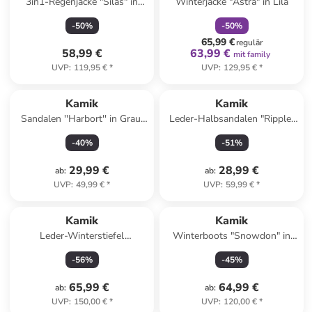
3in1-Regenjacke "Silas" in
Winterjacke "Astra" in Lila
Rot/ Dunkelblau
-
50
%
-
50
%
65,99 €
regulär
58,99 €
63,99 €
mit family
UVP
:
119,95 €
*
UVP
:
129,95 €
*
Kamik
Kamik
Sandalen ''Harbort'' in Grau/
Leder-Halbsandalen "Ripple"
Blau/ Grün
in Grau
-
40
%
-
51
%
29,99 €
28,99 €
ab
:
ab
:
UVP
:
49,99 €
*
UVP
:
59,99 €
*
Kamik
Kamik
Leder-Winterstiefel
Winterboots "Snowdon" in
"Hemlock" in Hellbraun/
Grau
-
56
%
-
45
%
Braun
65,99 €
64,99 €
ab
:
ab
:
UVP
:
150,00 €
*
UVP
:
120,00 €
*