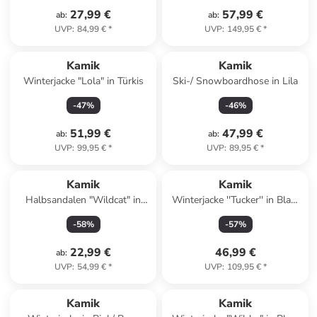
27,99 €
57,99 €
ab
:
ab
:
UVP
:
84,99 €
*
UVP
:
149,95 €
*
Kamik
Kamik
Winterjacke "Lola" in Türkis
Ski-/ Snowboardhose in Lila
-
47
%
-
46
%
51,99 €
47,99 €
ab
:
ab
:
UVP
:
99,95 €
*
UVP
:
89,95 €
*
Kamik
Kamik
Halbsandalen "Wildcat" in
Winterjacke ''Tucker'' in Blau/
Schwarz
Schwarz
-
58
%
-
57
%
22,99 €
46,99 €
ab
:
UVP
:
54,99 €
*
UVP
:
109,95 €
*
family
rabatt
Kamik
Kamik