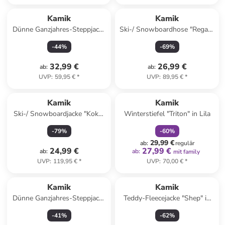
Kamik
Kamik
Dünne Ganzjahres-Steppjacke
Ski-/ Snowboardhose "Regan"
"Celeste" in Pink/ Rosa
in Lila
-
44
%
-
69
%
32,99 €
26,99 €
ab
:
ab
:
UVP
:
59,95 €
*
UVP
:
89,95 €
*
family
rabatt
Kamik
Kamik
Ski-/ Snowboardjacke "Koko"
Winterstiefel "Triton" in Lila
in Blau
-
79
%
-
60
%
29,99 €
ab
:
regulär
24,99 €
27,99 €
ab
:
ab
:
mit family
UVP
:
119,95 €
*
UVP
:
70,00 €
*
Kamik
Kamik
Dünne Ganzjahres-Steppjacke
Teddy-Fleecejacke "Shep" in
"Harley" in Lila/ Pink/ Ocker
Gelb/ Lila
-
41
%
-
62
%