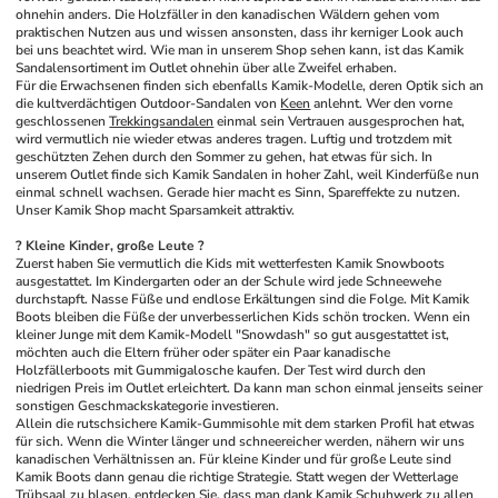
ohnehin anders. Die Holzfäller in den kanadischen Wäldern gehen vom 
praktischen Nutzen aus und wissen ansonsten, dass ihr kerniger Look auch 
bei uns beachtet wird. Wie man in unserem Shop sehen kann, ist das Kamik 
Sandalensortiment im Outlet ohnehin über alle Zweifel erhaben.
Für die Erwachsenen finden sich ebenfalls Kamik-Modelle, deren Optik sich an 
die kultverdächtigen Outdoor-Sandalen von 
Keen
 anlehnt. Wer den vorne 
geschlossenen 
Trekkingsandalen
 einmal sein Vertrauen ausgesprochen hat, 
wird vermutlich nie wieder etwas anderes tragen. Luftig und trotzdem mit 
geschützten Zehen durch den Sommer zu gehen, hat etwas für sich. In 
unserem Outlet finde sich Kamik Sandalen in hoher Zahl, weil Kinderfüße nun 
einmal schnell wachsen. Gerade hier macht es Sinn, Spareffekte zu nutzen. 
Unser Kamik Shop macht Sparsamkeit attraktiv.
? Kleine Kinder, große Leute ?
Zuerst haben Sie vermutlich die Kids mit wetterfesten Kamik Snowboots 
ausgestattet. Im Kindergarten oder an der Schule wird jede Schneewehe 
durchstapft. Nasse Füße und endlose Erkältungen sind die Folge. Mit Kamik 
Boots bleiben die Füße der unverbesserlichen Kids schön trocken. Wenn ein 
kleiner Junge mit dem Kamik-Modell "Snowdash" so gut ausgestattet ist, 
möchten auch die Eltern früher oder später ein Paar kanadische 
Holzfällerboots mit Gummigalosche kaufen. Der Test wird durch den 
niedrigen Preis im Outlet erleichtert. Da kann man schon einmal jenseits seiner 
sonstigen Geschmackskategorie investieren.
Allein die rutschsichere Kamik-Gummisohle mit dem starken Profil hat etwas 
für sich. Wenn die Winter länger und schneereicher werden, nähern wir uns 
kanadischen Verhältnissen an. Für kleine Kinder und für große Leute sind 
Kamik Boots dann genau die richtige Strategie. Statt wegen der Wetterlage 
Trübsaal zu blasen, entdecken Sie, dass man dank Kamik Schuhwerk zu allen 