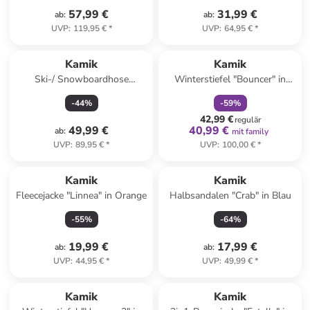
57,99 €
31,99 €
ab
:
ab
:
UVP
:
119,95 €
*
UVP
:
64,95 €
*
family
rabatt
Kamik
Kamik
Ski-/ Snowboardhose
Winterstiefel "Bouncer" in
"Harper" in Violett
Dunkelblau
-
44
%
-
59
%
42,99 €
regulär
49,99 €
40,99 €
ab
:
mit family
UVP
:
89,95 €
*
UVP
:
100,00 €
*
Kamik
Kamik
Fleecejacke "Linnea" in Orange
Halbsandalen "Crab" in Blau
-
55
%
-
64
%
19,99 €
17,99 €
ab
:
ab
:
UVP
:
44,95 €
*
UVP
:
49,99 €
*
family
rabatt
Kamik
Kamik