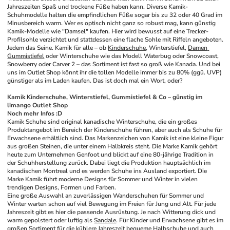
Jahreszeiten Spaß und trockene Füße haben kann. Diverse Kamik-
Schuhmodelle halten die empfindlichen Füße sogar bis zu 32 oder 40 Grad im 
Minusbereich warm. Wer es optisch nicht ganz so robust mag, kann günstig 
Kamik-Modelle wie "Damsel" kaufen. Hier wird bewusst auf eine Trecker-
Profilsohle verzichtet und stattdessen eine flache Sohle mit Riffeln angeboten. 
Jedem das Seine. Kamik für alle – ob 
Kinderschuhe
, Winterstiefel, 
Damen 
Gummistiefel
 oder Winterschuhe wie das Modell Waterbug oder Snowcoast, 
Snowberry oder Carver 2 – das Sortiment ist fast so groß wie Kanada. Und bei 
uns im Outlet Shop könnt ihr die tollen Modelle immer bis zu 80% (ggü. UVP) 
günstiger als im Laden kaufen. Das ist doch mal ein Wort, oder? 
Kamik Kinderschuhe, Winterstiefel, Gummistiefel & Co – günstig im 
limango Outlet Shop
Noch mehr Infos :D 
Kamik Schuhe sind original kanadische Winterschuhe, die ein großes 
Produktangebot im Bereich der Kinderschuhe führen, aber auch als Schuhe für 
Erwachsene erhältlich sind. Das Markenzeichen von Kamik ist eine kleine Figur 
aus großen Steinen, die unter einem Halbkreis steht. Die Marke Kamik gehört 
heute zum Unternehmen Genfoot und blickt auf eine 80-jährige Tradition in 
der Schuhherstellung zurück. Dabei liegt die Produktion hauptsächlich im 
kanadischen Montreal und es werden Schuhe ins Ausland exportiert. Die 
Marke Kamik führt moderne Designs für Sommer und Winter in vielen 
trendigen Designs, Formen und Farben.
Eine große Auswahl an zuverlässigen Wanderschuhen für Sommer und 
Winter warten schon auf viel Bewegung im Freien für Jung und Alt. Für jede 
Jahreszeit gibt es hier die passende Ausrüstung. Je nach Witterung dick und 
warm gepolstert oder luftig als 
Sandale
. Für Kinder und Erwachsene gibt es im 
großen Sortiment für die kühlere Jahreszeit bequeme 
Halbschuhe
 und auch 