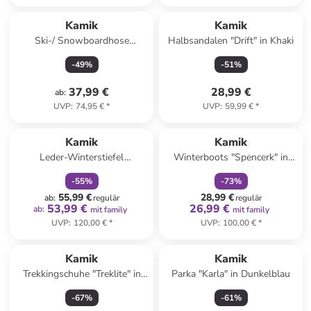
Kamik
Kamik
Ski-/ Snowboardhose
Halbsandalen "Drift" in Khaki
"Winkie" in Lila
-
49
%
-
51
%
37,99 €
28,99 €
ab
:
UVP
:
74,95 €
*
UVP
:
59,99 €
*
family
rabatt
family
rabatt
Kamik
Kamik
Leder-Winterstiefel
Winterboots "Spencerk" in
"Roguemid" in Hellbraun
Blau
-
55
%
-
73
%
55,99 €
28,99 €
ab
:
regulär
regulär
53,99 €
26,99 €
ab
:
mit family
mit family
UVP
:
120,00 €
*
UVP
:
100,00 €
*
Kamik
Kamik
Trekkingschuhe "Treklite" in
Parka "Karla" in Dunkelblau
Grau
-
67
%
-
61
%