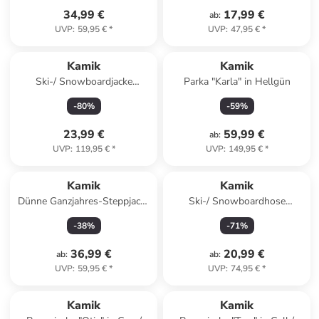
34,99 €
17,99 €
ab
:
UVP
:
59,95 €
*
UVP
:
47,95 €
*
Kamik
Kamik
Ski-/ Snowboardjacke
Parka "Karla" in Hellgün
"Whimsy" in Blau
-
80
%
-
59
%
23,99 €
59,99 €
ab
:
UVP
:
119,95 €
*
UVP
:
149,95 €
*
Kamik
Kamik
Dünne Ganzjahres-Steppjacke
Ski-/ Snowboardhose
"Celeste" in Lila
"Winkie" in Blau
-
38
%
-
71
%
36,99 €
20,99 €
ab
:
ab
:
UVP
:
59,95 €
*
UVP
:
74,95 €
*
Kamik
Kamik