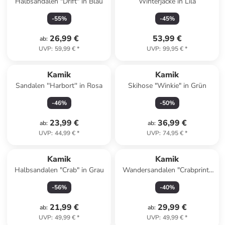
Halbsandalen "Drift" in Blau
Winterjacke in Lila
-
55
%
-
45
%
26,99 €
53,99 €
ab
:
UVP
:
59,99 €
*
UVP
:
99,95 €
*
Kamik
Kamik
Sandalen ''Harbort'' in Rosa
Skihose "Winkie" in Grün
-
46
%
-
50
%
23,99 €
36,99 €
ab
:
ab
:
UVP
:
44,99 €
*
UVP
:
74,95 €
*
Kamik
Kamik
Halbsandalen "Crab" in Grau
Wandersandalen "Crabprint"
in Pink
-
56
%
-
40
%
21,99 €
29,99 €
ab
:
ab
:
UVP
:
49,99 €
*
UVP
:
49,99 €
*