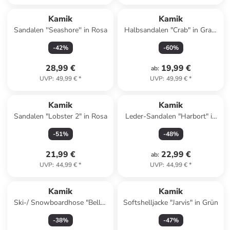
Kamik
Kamik
Sandalen ''Seashore'' in Rosa
Halbsandalen "Crab" in Grau/
Pink
-
42
%
-
60
%
28,99 €
19,99 €
ab
:
UVP
:
49,99 €
*
UVP
:
49,99 €
*
Kamik
Kamik
Sandalen "Lobster 2" in Rosa
Leder-Sandalen "Harbort" in
Türkis/ Rosa
-
51
%
-
48
%
21,99 €
22,99 €
ab
:
UVP
:
44,99 €
*
UVP
:
44,99 €
*
Kamik
Kamik
Ski-/ Snowboardhose "Bella"
Softshelljacke "Jarvis" in Grün
in Türkis
-
38
%
-
47
%