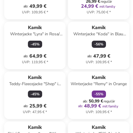
26,99 €
regulär
49,99 €
24,99 €
ab
:
mit family
UVP
:
109,95 €
*
UVP
:
75,00 €
*
Kamik
Kamik
Winterjacke "Lyra" in Rosa/
Winterjacke ''Koda'' in Blau/
Dunkelblau
Orange
-
45
%
-
56
%
64,99 €
47,99 €
ab
:
ab
:
UVP
:
119,95 €
*
UVP
:
109,95 €
*
family
rabatt
Kamik
Kamik
Teddy-Fleecejacke "Shep" in
Winterjacke ''Remy'' in Orange
Blau/ Pink
-
45
%
-
55
%
50,99 €
ab
:
regulär
25,99 €
48,99 €
ab
:
ab
:
mit family
UVP
:
47,95 €
*
UVP
:
109,95 €
*
Kamik
Kamik