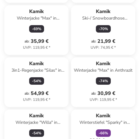
Kamik
Kamik
Winterjacke "Max" in
Ski-/ Snowboardhose
Anthrazit/ Braun
"Winkie" in Blau
-
69
%
-
70
%
35,99 €
21,99 €
ab
:
ab
:
UVP
:
119,95 €
*
UVP
:
74,95 €
*
Kamik
Kamik
3in1-Regenjacke "Silas" in
Winterjacke "Max" in Anthrazit
Grau/ Schwarz/ Grün
-
54
%
-
74
%
54,99 €
30,99 €
ab
:
ab
:
UVP
:
119,95 €
*
UVP
:
119,95 €
*
family
rabatt
Kamik
Kamik
Winterjacke "Willa" in
Winterstiefel "Sparky" in
Hellblau
Dunkelblau
-
54
%
-
66
%