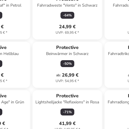
af" in Petrol
Fahrradweste "Vento" in Schwarz
Fahrrads
-
64
%
 €
24,99 €
5 €
*
UVP
:
69,95 €
*
ive
Protective
in Hellblau
Beinwärmer in Schwarz
Fahrradtrik
-
50
%
 €
26,99 €
ab
:
5 €
*
UVP
:
54,95 €
*
ive
Protective
 Age" in Grün
Lightshelljacke "Reflexions" in Rosa
Fahrradlon
-
71
%
9 €
41,99 €