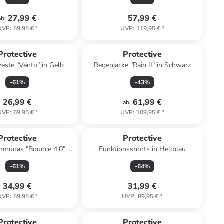
27,99 €
57,99 €
ab
:
UVP
:
89,95 €
*
UVP
:
119,95 €
*
Protective
Protective
este "Vento" in Gelb
Regenjacke "Rain II" in Schwarz
-
61
%
-
43
%
26,99 €
61,99 €
ab
:
UVP
:
69,95 €
*
UVP
:
109,95 €
*
Protective
Protective
rmudas "Bounce 4.0" in
Funktionsshorts in Hellblau
elb/ Schwarz
-
61
%
-
64
%
34,99 €
31,99 €
UVP
:
89,95 €
*
UVP
:
89,95 €
*
family
exklusiv
Protective
Protective