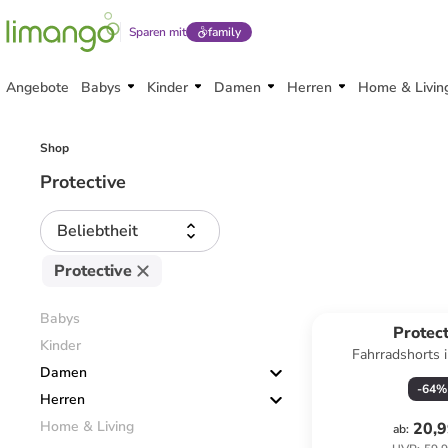
Sparen mit
family
Angebote
Babys
Kinder
Damen
Herren
Home & Livin
Shop
Protective
Beliebtheit
Protective
Babys
Protect
Kinder
Fahrradshorts 
Damen
-
64
%
Herren
Home & Living
20,9
ab
: