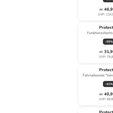
46,9
ab
:
UVP
:
119,
Protect
Funktionsshorts
-
59
%
31,9
ab
:
UVP
:
79,9
Protect
Fahrradweste "Ven
-
41
%
40,9
ab
:
UVP
:
69,9
Protect