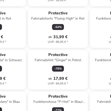
5 €
*
UVP
:
59,95 €
*
ive
Protective
t in Rot
Fahrradshorts "Flying High" in Rot
Funktions
-
64
%
 €
31,99 €
ab
:
5 €
*
UVP
:
89,95 €
*
U
ive
Protective
la" in Schwarz
Fahrradshirt "Ginger" in Petrol
Funktionsh
-
78
%
9 €
17,99 €
ab
:
5 €
*
UVP
:
84,95 €
*
U
ive
Protective
tery" in Blau
Funktionshose ''P-Hot'' in Blau/
Fahrrdsh
Schwarz
-
72
%