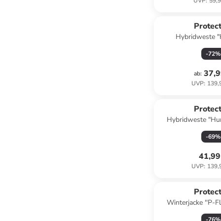
UVP
:
59,9
Protect
Hybridweste "
Dunkelb
-
72
%
37,9
ab
:
UVP
:
139,
Protect
Hybridweste "Hun
-
69
%
41,99
UVP
:
139,
Protect
Winterjacke ''P-Fl
Hellbl
-
76
%