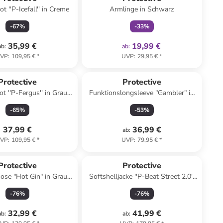
ot ''P-Icefall'' in Creme
Armlinge in Schwarz
-
67
%
-
33
%
35,99 €
19,99 €
ab
:
ab
:
VP
:
109,95 €
*
UVP
:
29,95 €
*
Protective
Protective
ot ''P-Fergus'' in Grau/
Funktionslongsleeve "Gambler" in
Schwarz
Grün
-
65
%
-
53
%
37,99 €
36,99 €
ab
:
VP
:
109,95 €
*
UVP
:
79,95 €
*
Protective
Protective
ose "Hot Gin" in Grau/
Softshelljacke ''P-Beat Street 2.0''
Schwarz
in Orange/ Schwarz
-
76
%
-
76
%
32,99 €
41,99 €
ab
:
ab
: