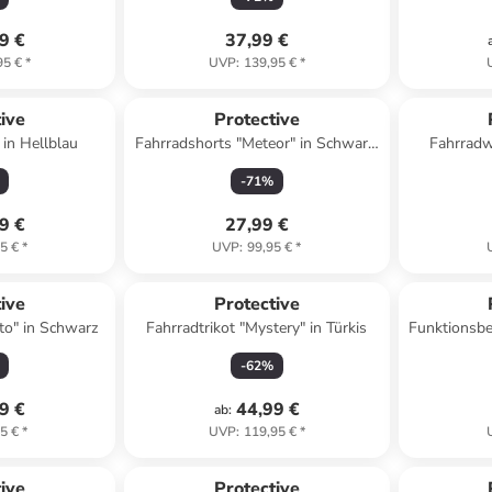
9 €
37,99 €
95 €
*
UVP
:
139,95 €
*
ive
Protective
 in Hellblau
Fahrradshorts "Meteor" in Schwarz/
Fahrradw
Grau
-
71
%
9 €
27,99 €
5 €
*
UVP
:
99,95 €
*
ive
Protective
to" in Schwarz
Fahrradtrikot "Mystery" in Türkis
Funktionsbe
G
-
62
%
9 €
44,99 €
ab
:
5 €
*
UVP
:
119,95 €
*
ive
Protective