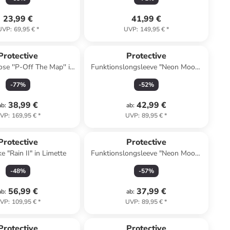
23,99 €
41,99 €
UVP
:
69,95 €
*
UVP
:
149,95 €
*
Protective
Protective
se ''P-Off The Map'' in
Funktionslongsleeve "Neon Moon"
Grau
in Bunt
-
77
%
-
52
%
38,99 €
42,99 €
ab
:
ab
:
VP
:
169,95 €
*
UVP
:
89,95 €
*
Protective
Protective
e "Rain II" in Limette
Funktionslongsleeve "Neon Moon"
in Blau
-
48
%
-
57
%
56,99 €
37,99 €
ab
:
ab
:
VP
:
109,95 €
*
UVP
:
89,95 €
*
Protective
Protective