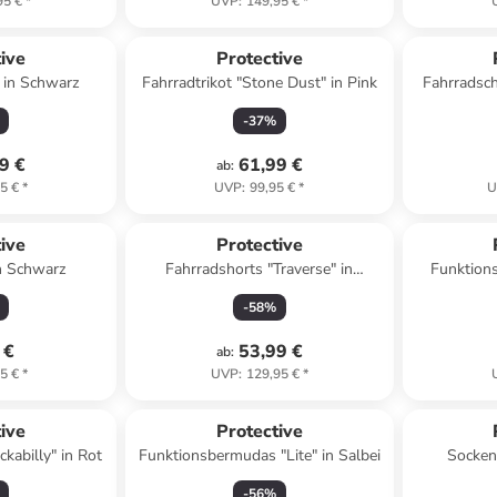
95 €
*
UVP
:
149,95 €
*
ive
Protective
 in Schwarz
Fahrradtrikot "Stone Dust" in Pink
Fahrradsch
-
37
%
9 €
61,99 €
ab
:
5 €
*
UVP
:
99,95 €
*
U
ive
Protective
n Schwarz
Fahrradshorts "Traverse" in
Funktion
Schwarz
Mas
-
58
%
 €
53,99 €
ab
:
5 €
*
UVP
:
129,95 €
*
ive
Protective
kabilly" in Rot
Funktionsbermudas "Lite" in Salbei
Socken
-
56
%