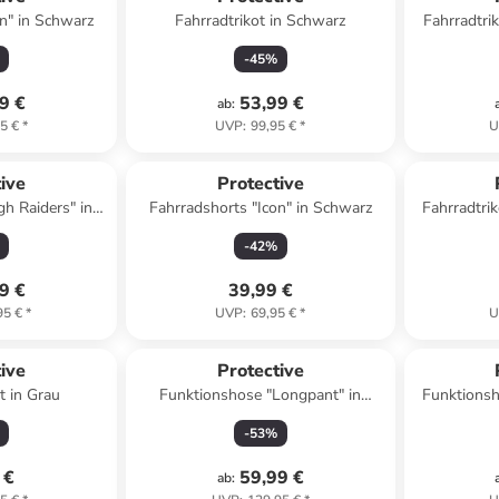
on" in Schwarz
Fahrradtrikot in Schwarz
Fahrradtrik
-
45
%
9 €
53,99 €
ab
:
5 €
*
UVP
:
99,95 €
*
U
ive
Protective
gh Raiders" in
Fahrradshorts "Icon" in Schwarz
Fahrradtrik
rz
-
42
%
9 €
39,99 €
95 €
*
UVP
:
69,95 €
*
U
ive
Protective
t in Grau
Funktionshose "Longpant" in
Funktionsh
Schwarz
-
53
%
 €
59,99 €
ab
: