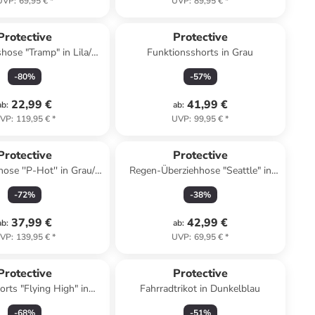
UVP
:
69,95 €
*
UVP
:
89,95 €
*
Protective
Protective
hose "Tramp" in Lila/
Funktionsshorts in Grau
Schwarz
-
80
%
-
57
%
22,99 €
41,99 €
ab
:
ab
:
VP
:
119,95 €
*
UVP
:
99,95 €
*
Protective
Protective
ose ''P-Hot'' in Grau/
Regen-Überziehhose "Seattle" in
Schwarz
Schwarz
-
72
%
-
38
%
37,99 €
42,99 €
ab
:
ab
:
VP
:
139,95 €
*
UVP
:
69,95 €
*
Protective
Protective
orts "Flying High" in
Fahrradtrikot in Dunkelblau
Dunkelblau
-
68
%
-
51
%