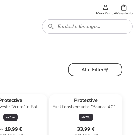
Mein Konto
Warenkorb
Alle Filter
Protective
Protective
este "Vento" in Rot
Funktionsbermudas "Bounce 4.0" in
Mint
-
71
%
-
62
%
19,99 €
33,99 €
ab
: