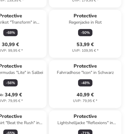
VP
:
139,95 €
*
UVP
:
179,95 €
*
Protective
Protective
rikot "Transform" in
Regenjacke in Rot
Anthrazit
-
68
%
-
50
%
30,99 €
53,99 €
UVP
:
99,95 €
*
UVP
:
109,95 €
*
Protective
Protective
rmudas "Lite" in Salbei
Fahrradhose "Icon" in Schwarz
-
56
%
-
48
%
34,99 €
40,99 €
ab
:
UVP
:
79,95 €
*
UVP
:
79,95 €
*
Protective
Protective
irt "Beat the Rush" in
Lightshelljacke "Reflexions" in
chwarz/ Weiß
Anthrazit
-
65
%
-
71
%