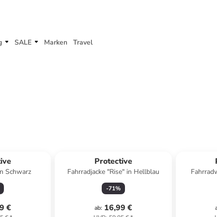
g
SALE
Marken
Travel
ive
Protective
in Schwarz
Fahrradjacke "Rise" in Hellblau
Fahrradw
-
71
%
9 €
16,99 €
ab
: