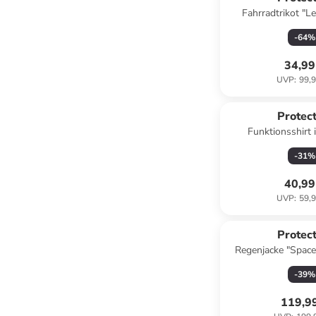
Fahrradtrikot "Le
-
64
%
34,99
UVP
:
99,9
Protect
Funktionsshirt 
-
31
%
40,99
UVP
:
59,9
Protect
Regenjacke "Space
-
39
%
119,9