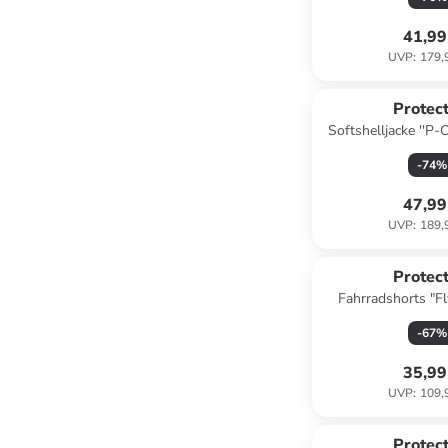
41,99
UVP
:
179,
Protect
Softshelljacke ''P-O
Hellbl
-
74
%
47,99
UVP
:
189,
Protect
Fahrradshorts "Fl
Beig
-
67
%
35,99
UVP
:
109,
Protect