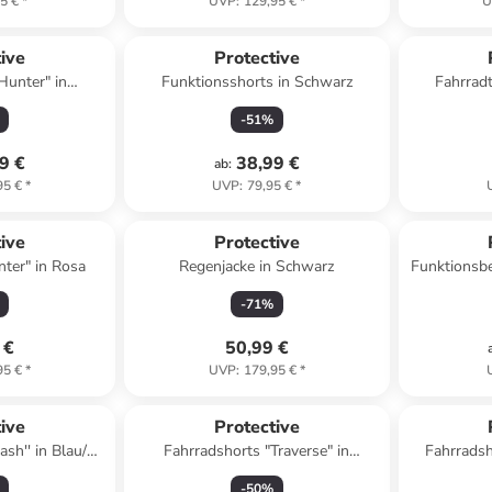
5 €
*
UVP
:
129,95 €
*
U
ive
Protective
Hunter" in
Funktionsshorts in Schwarz
Fahrradt
lau
-
51
%
9 €
38,99 €
ab
:
95 €
*
UVP
:
79,95 €
*
ive
Protective
ter" in Rosa
Regenjacke in Schwarz
Funktionsbe
-
71
%
 €
50,99 €
95 €
*
UVP
:
179,95 €
*
ive
Protective
ash'' in Blau/
Fahrradshorts "Traverse" in
Fahrradsh
au
Schwarz
S
-
50
%