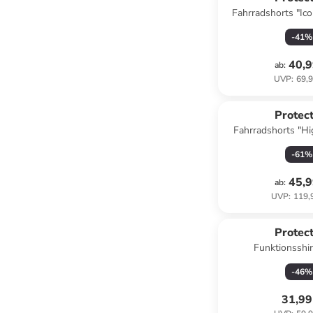
Fahrradshorts "Ic
-
41
%
40,9
ab
:
UVP
:
69,9
Protect
Fahrradshorts "Hi
Schwa
-
61
%
45,9
ab
:
UVP
:
119,
Protect
Funktionsshir
-
46
%
31,99