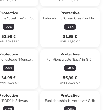
UVP
:
79,95 €
*
UVP
:
189,95 €
*
Protective
Protective
uhe "Steel Toe" in Rot
Fahrradshirt "Green Grass" in Blau/
Lila
-
79
%
-
54
%
52,99 €
31,99 €
VP
:
259,95 €
*
UVP
:
69,95 €
*
Protective
Protective
slongsleeve "Monster
Funktionsweste "Eazy" in Grün
h" in Weiß/ Rot
-
56
%
-
28
%
34,99 €
56,99 €
UVP
:
79,95 €
*
UVP
:
79,95 €
*
Protective
Protective
 "ROD" in Schwarz
Funktionsshirt in Anthrazit/ Gelb
-
17
%
-
64
%