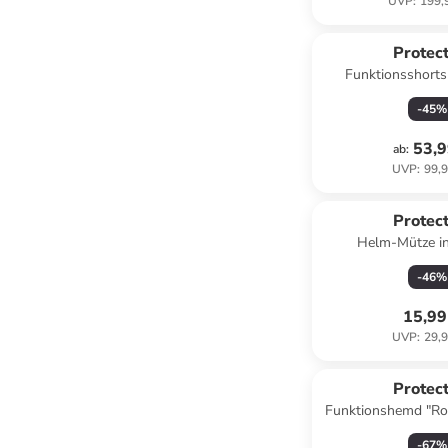
UVP
:
199,
Protect
Funktionsshorts
-
45
%
53,9
ab
:
UVP
:
99,9
Protect
Helm-Mütze i
-
46
%
15,99
UVP
:
29,9
Protect
Funktionshemd "Roc
-
67
%