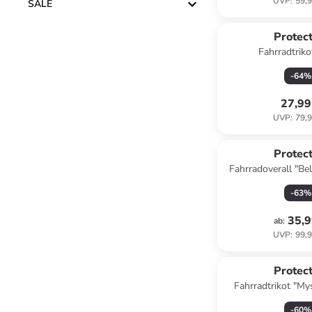
UVP
:
59,9
SALE
Protect
Fahrradtriko
-
64
%
27,99
UVP
:
79,9
Protect
Fahrradoverall "Bel
-
63
%
35,9
ab
:
UVP
:
99,9
Protect
Fahrradtrikot "Mys
-
60
%