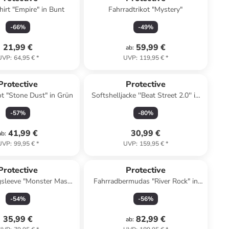
hirt "Empire" in Bunt
Fahrradtrikot "Mystery"
-
66
%
-
49
%
21,99 €
59,99 €
ab
:
UVP
:
64,95 €
*
UVP
:
119,95 €
*
Protective
Protective
ot "Stone Dust" in Grün
Softshelljacke ''Beat Street 2.0'' in
Orange/ Rot/ Schwarz
-
57
%
-
80
%
41,99 €
30,99 €
ab
:
UVP
:
99,95 €
*
UVP
:
159,95 €
*
Protective
Protective
gsleeve "Monster Mash"
Fahrradbermudas "River Rock" in
in Grün
Schwarz
-
54
%
-
56
%
35,99 €
82,99 €
ab
: