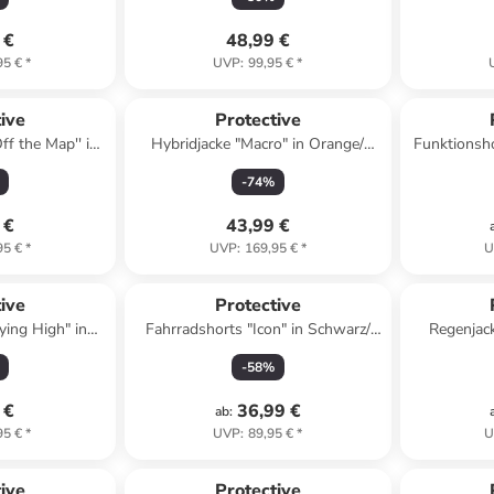
 €
48,99 €
95 €
*
UVP
:
99,95 €
*
ive
Protective
ff the Map'' in
Hybridjacke "Macro" in Orange/
Funktionsho
au
Schwarz
-
74
%
 €
43,99 €
95 €
*
UVP
:
169,95 €
*
U
ive
Protective
ying High" in
Fahrradshorts "Icon" in Schwarz/
Regenjack
e
Weiß
-
58
%
 €
36,99 €
ab
:
95 €
*
UVP
:
89,95 €
*
U
ive
Protective