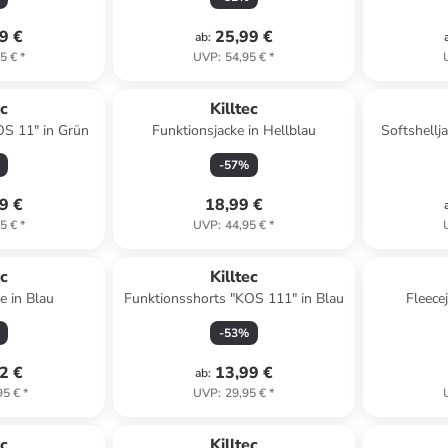
9 €
25,99 €
ab
:
5 €
*
UVP
:
54,95 €
*
ec
Killtec
IOS 11" in Grün
Funktionsjacke in Hellblau
Softshellj
-
57
%
9 €
18,99 €
5 €
*
UVP
:
44,95 €
*
ec
Killtec
e in Blau
Funktionsshorts "KOS 111" in Blau
Fleece
-
53
%
2 €
13,99 €
ab
:
95 €
*
UVP
:
29,95 €
*
ec
Killtec