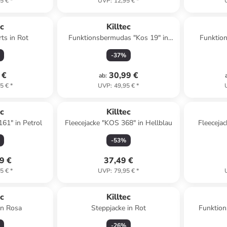
5 €
*
UVP
:
12,95 €
*
ec
Killtec
ts in Rot
Funktionsbermudas "Kos 19" in
Funktio
Dunkelblau
-
37
%
 €
30,99 €
ab
:
5 €
*
UVP
:
49,95 €
*
ec
Killtec
161" in Petrol
Fleecejacke "KOS 368" in Hellblau
Fleecejac
-
53
%
9 €
37,49 €
5 €
*
UVP
:
79,95 €
*
ec
Killtec
in Rosa
Steppjacke in Rot
Funktio
-
26
%