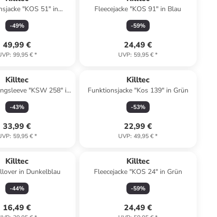
nsjacke "KOS 51" in
Fleecejacke "KOS 91" in Blau
Schwarz
-
49
%
-
59
%
49,99 €
24,49 €
UVP
:
99,95 €
*
UVP
:
59,95 €
*
Killtec
Killtec
ongsleeve "KSW 258" in
Funktionsjacke "Kos 139" in Grün
ün/ Weiß/ Rosa
-
43
%
-
53
%
33,99 €
22,99 €
UVP
:
59,95 €
*
UVP
:
49,95 €
*
Killtec
Killtec
llover in Dunkelblau
Fleecejacke "KOS 24" in Grün
-
44
%
-
59
%
16,49 €
24,49 €