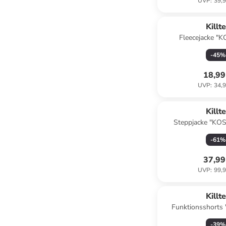
UVP
:
39,9
Killt
Fleecejacke "K
Dunkelb
-
45
%
18,99
UVP
:
34,9
Killt
Steppjacke "KOS
-
61
%
37,99
UVP
:
99,9
Killt
Funktionsshorts 
-
39
%