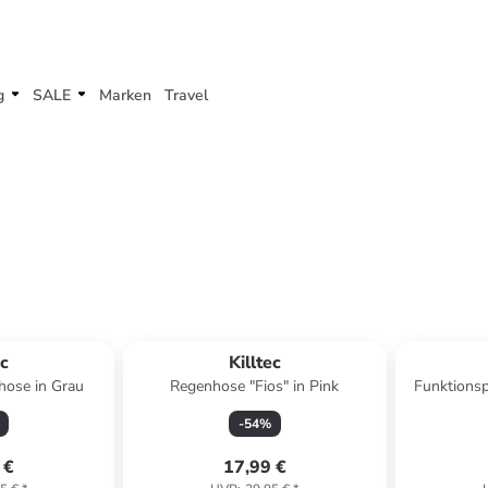
g
SALE
Marken
Travel
ec
Killtec
hose in Grau
Regenhose "Fios" in Pink
Funktionsp
-
54
%
 €
17,99 €