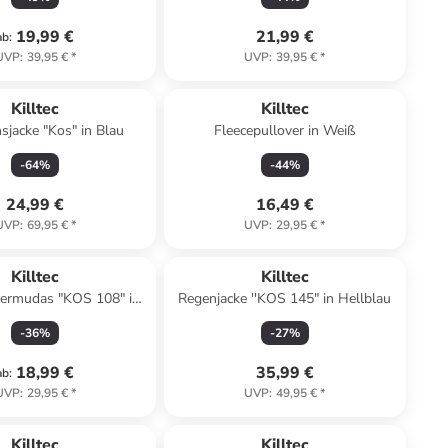
19,99 €
21,99 €
ab
:
UVP
:
39,95 €
*
UVP
:
39,95 €
*
Killtec
Killtec
sjacke "Kos" in Blau
Fleecepullover in Weiß
-
64
%
-
44
%
24,99 €
16,49 €
UVP
:
69,95 €
*
UVP
:
29,95 €
*
Killtec
Killtec
bermudas "KOS 108" in
Regenjacke ''KOS 145" in Hellblau
Dunkelblau
-
36
%
-
27
%
18,99 €
35,99 €
ab
:
UVP
:
29,95 €
*
UVP
:
49,95 €
*
Killtec
Killtec