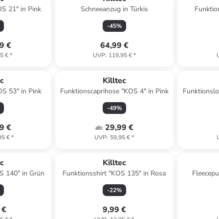
OS 21" in Pink
Schneeanzug in Türkis
Funktio
-
45
%
9 €
64,99 €
5 €
*
UVP
:
119,95 €
*
ec
Killtec
OS 53" in Pink
Funktionscaprihose "KOS 4" in Pink
Funktionsl
Gr
-
49
%
9 €
29,99 €
ab
:
95 €
*
UVP
:
59,95 €
*
ec
Killtec
S 140" in Grün
Funktionsshirt "KOS 135" in Rosa
Fleecepu
-
22
%
 €
9,99 €