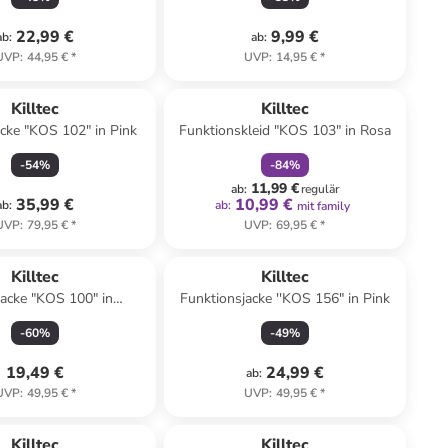
22,99 €
9,99 €
ab
:
ab
:
UVP
:
44,95 €
*
UVP
:
14,95 €
*
family
rabatt
Killtec
Killtec
acke "KOS 102" in Pink
Funktionskleid "KOS 103" in Rosa
-
54
%
-
84
%
11,99 €
ab
:
regulär
35,99 €
10,99 €
ab
:
ab
:
mit family
UVP
:
79,95 €
*
UVP
:
69,95 €
*
Killtec
Killtec
jacke "KOS 100" in
Funktionsjacke ''KOS 156" in Pink
Dunkelblau
-
60
%
-
49
%
19,49 €
24,99 €
ab
:
UVP
:
49,95 €
*
UVP
:
49,95 €
*
Killtec
Killtec