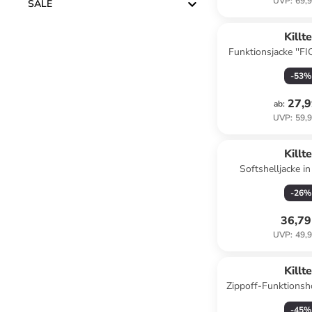
UVP
:
69,9
SALE
Killt
Funktionsjacke ''F
-
53
%
27,9
ab
:
UVP
:
59,9
Killt
Softshelljacke i
-
26
%
36,79
UVP
:
49,9
Killt
Zippoff-Funktions
in Dunke
-
45
%