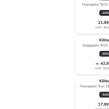
Fleecejacke "KOS
-
44
%
21,99
UVP
:
39,9
Killt
Steppjacke "KOS 
-
56
%
42,9
ab
:
UVP
:
99,9
Killt
Fleecejacke "Kos 1
-
54
%
17,99