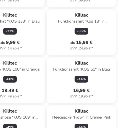
UVP
:
39,95 €
*
UVP
:
39,95 €
*
Killtec
Killtec
hirt "KOS 133" in Blau
Funktionsshirt "Kos 18" in
Bordeaux
-
33
%
-
35
%
9,99 €
15,99 €
ab
:
ab
:
UVP
:
14,95 €
*
UVP
:
24,95 €
*
Killtec
Killtec
e "KOS 100" in Orange
Funktionsshirt "KOS 51" in Blau
-
60
%
-
14
%
19,49 €
16,99 €
UVP
:
49,95 €
*
UVP
:
19,95 €
*
Killtec
Killtec
nshose "KOS 109" in
Fleecejacke "Fiow" in Creme/ Pink
Dunkelblau
-
49
%
-
44
%