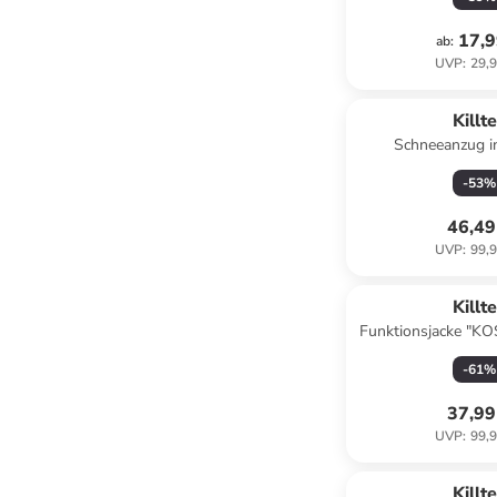
17,9
ab
:
UVP
:
29,9
Killt
Schneeanzug i
-
53
%
46,49
UVP
:
99,9
Killt
Funktionsjacke "KO
-
61
%
37,99
UVP
:
99,9
Killt