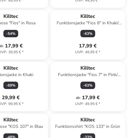
UVP
:
69,95 €
*
UVP
:
44,95 €
*
Killtec
Killtec
ose "Fios" in Rosa
Funktionsjacke "Fios 8" in Khaki/
Limette/ Dunkelblau
-
54
%
-
63
%
17,99 €
17,99 €
ab
:
UVP
:
39,95 €
*
UVP
:
49,95 €
*
Killtec
Killtec
ionsjacke in Khaki
Funktionsjacke "Fios 7" in Pink/
Schwarz
-
69
%
-
63
%
29,99 €
17,99 €
ab
:
UVP
:
99,95 €
*
UVP
:
49,95 €
*
Killtec
Killtec
ose "KOS 107" in Blau
Funktionsshirt "KOS 133" in Grün
-
48
%
-
33
%