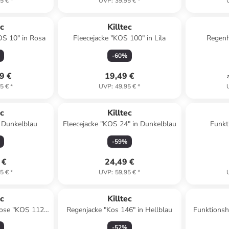
5 €
*
UVP
:
39,95 €
*
ec
Killtec
IOS 10" in Rosa
Fleecejacke "KOS 100" in Lila
Regenh
-
60
%
9 €
19,49 €
5 €
*
UVP
:
49,95 €
*
ec
Killtec
n Dunkelblau
Fleecejacke "KOS 24" in Dunkelblau
Funkt
-
59
%
 €
24,49 €
5 €
*
UVP
:
59,95 €
*
ec
Killtec
hose "KOS 112"
Regenjacke "Kos 146" in Hellblau
Funktionsh
lblau
-
52
%