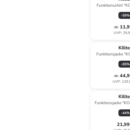
Funktionsshirt "K
-
59
%
11,9
ab
:
UVP
:
29,9
Killt
Funktionsjacke "K
-
65
%
44,9
ab
:
UVP
:
129,
Killt
Funktionsjacke "KO
-
44
%
21,99