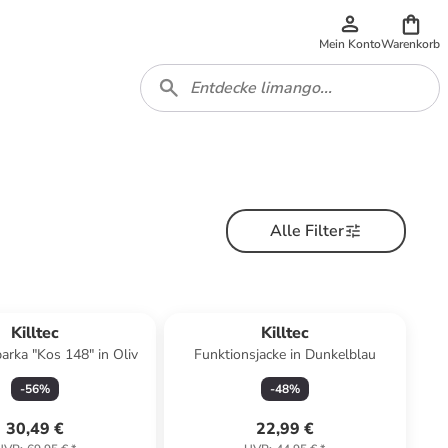
Mein Konto
Warenkorb
Alle Filter
Killtec
Killtec
arka "Kos 148" in Oliv
Funktionsjacke in Dunkelblau
-
56
%
-
48
%
30,49 €
22,99 €