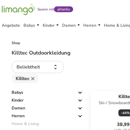
Sparen mit
family
Angebote
Babys
Kinder
Damen
Herren
Home & Livin
Shop
Killtec Outdoorkleidung
Beliebtheit
Killtec
Babys
Killt
Kinder
Ski-/ Snowboard
Damen
-
44
%
Herren
Home & Living
38,99