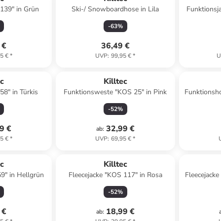
 139" in Grün
Ski-/ Snowboardhose in Lila
Funktionsj
-
63
%
 €
36,49 €
5 €
*
UVP
:
99,95 €
*
U
ec
Killtec
58" in Türkis
Funktionsweste "KOS 25" in Pink
Funktionsh
-
52
%
9 €
32,99 €
ab
:
5 €
*
UVP
:
69,95 €
*
ec
Killtec
59" in Hellgrün
Fleecejacke "KOS 117" in Rosa
Fleecejacke
-
52
%
 €
18,99 €
ab
: