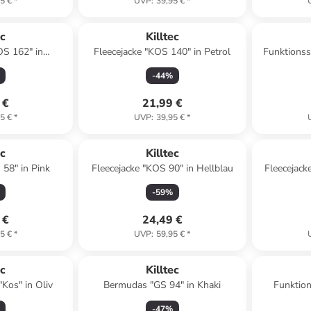
5 €
*
UVP
:
39,95 €
*
ec
Killtec
OS 162" in
Fleecejacke "KOS 140" in Petrol
Funktionss
lau
-
44
%
 €
21,99 €
5 €
*
UVP
:
39,95 €
*
ec
Killtec
 58" in Pink
Fleecejacke "KOS 90" in Hellblau
Fleecejack
-
59
%
 €
24,49 €
5 €
*
UVP
:
59,95 €
*
ec
Killtec
"Kos" in Oliv
Bermudas "GS 94" in Khaki
Funktio
-
47
%