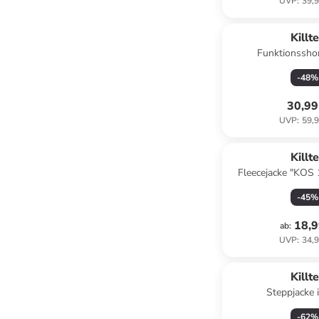
UVP
:
39,9
Killt
Funktionsshor
-
48
%
30,99
UVP
:
59,9
Killt
Fleecejacke "KOS 
-
45
%
18,9
ab
:
UVP
:
34,9
Killt
Steppjacke 
-
62
%