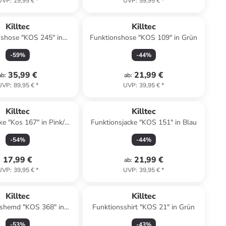
UVP
:
29,95 €
*
UVP
:
59,95 €
*
Killtec
Killtec
nshose "KOS 245" in
Funktionshose "KOS 109" in Grün
Schwarz
-
59
%
-
44
%
35,99 €
21,99 €
ab
:
ab
:
UVP
:
89,95 €
*
UVP
:
39,95 €
*
Killtec
Killtec
ke "Kos 167" in Pink/
Funktionsjacke "KOS 151" in Blau
Anthrazit
-
54
%
-
44
%
17,99 €
21,99 €
ab
:
UVP
:
39,95 €
*
UVP
:
39,95 €
*
Killtec
Killtec
nshemd "KOS 368" in
Funktionsshirt "KOS 21" in Grün
Hellblau
-
53
%
-
43
%