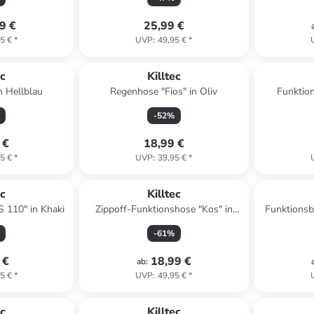
9 €
25,99 €
5 €
*
UVP
:
49,95 €
*
ec
Killtec
n Hellblau
Regenhose "Fios" in Oliv
Funktion
-
52
%
 €
18,99 €
5 €
*
UVP
:
39,95 €
*
ec
Killtec
S 110" in Khaki
Zippoff-Funktionshose "Kos" in
Funktions
Blau
-
61
%
 €
18,99 €
ab
:
5 €
*
UVP
:
49,95 €
*
ec
Killtec