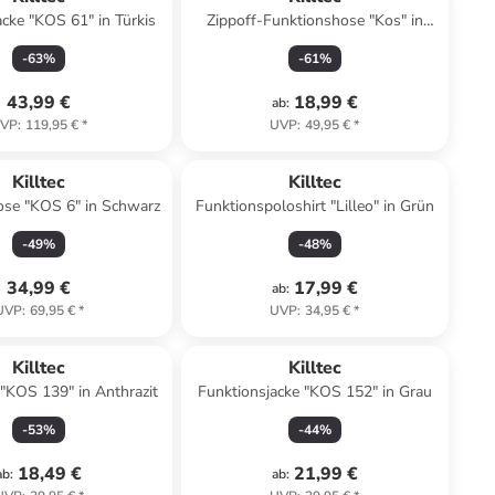
acke "KOS 61" in Türkis
Zippoff-Funktionshose "Kos" in
Khaki
-
63
%
-
61
%
43,99 €
18,99 €
ab
:
VP
:
119,95 €
*
UVP
:
49,95 €
*
Killtec
Killtec
ose "KOS 6" in Schwarz
Funktionspoloshirt "Lilleo" in Grün
-
49
%
-
48
%
34,99 €
17,99 €
ab
:
UVP
:
69,95 €
*
UVP
:
34,95 €
*
Killtec
Killtec
 "KOS 139" in Anthrazit
Funktionsjacke "KOS 152" in Grau
-
53
%
-
44
%
18,49 €
21,99 €
ab
:
ab
: