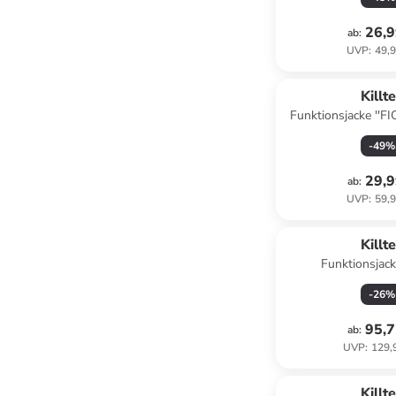
26,9
ab
:
UVP
:
49,9
Killt
Funktionsjacke ''F
-
49
%
29,9
ab
:
UVP
:
59,9
Killt
Funktionsjack
-
26
%
95,7
ab
:
UVP
:
129,
Killt