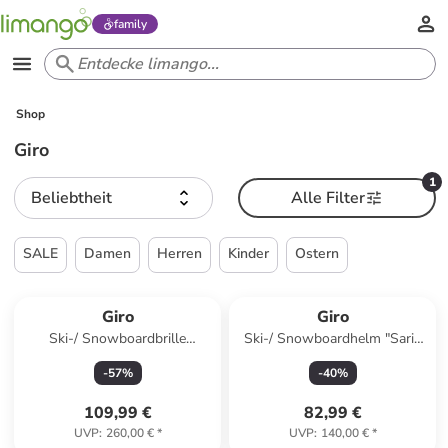
family
Shop
Giro
1
Beliebtheit
Alle Filter
SALE
Damen
Herren
Kinder
Ostern
Giro
Giro
Ski-/ Snowboardbrille
Ski-/ Snowboardhelm "Sario
"Contour" in Weiß/ Grau
Mips" in Weiß
-
57
%
-
40
%
109,99 €
82,99 €
UVP
:
260,00 €
*
UVP
:
140,00 €
*