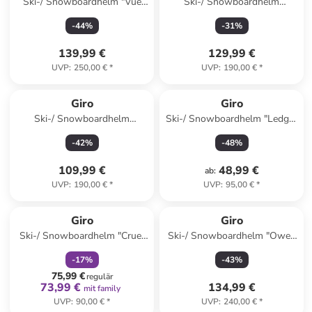
Ski-/ Snowboardhelm "Vue
Ski-/ Snowboardhelm
Mips" in Grau
"Jackson Mips" in Schwarz
-
44
%
-
31
%
139,99 €
129,99 €
UVP
:
250,00 €
*
UVP
:
190,00 €
*
Giro
Giro
Ski-/ Snowboardhelm
Ski-/ Snowboardhelm "Ledge"
"Jackson Mips" in Hellgrün
in Lila
-
42
%
-
48
%
109,99 €
48,99 €
ab
:
UVP
:
190,00 €
*
UVP
:
95,00 €
*
family
rabatt
Giro
Giro
Ski-/ Snowboardhelm "Crue"
Ski-/ Snowboardhelm "Owen
in Pink
Spherical" in Creme
-
17
%
-
43
%
75,99 €
regulär
73,99 €
134,99 €
mit family
UVP
:
90,00 €
*
UVP
:
240,00 €
*