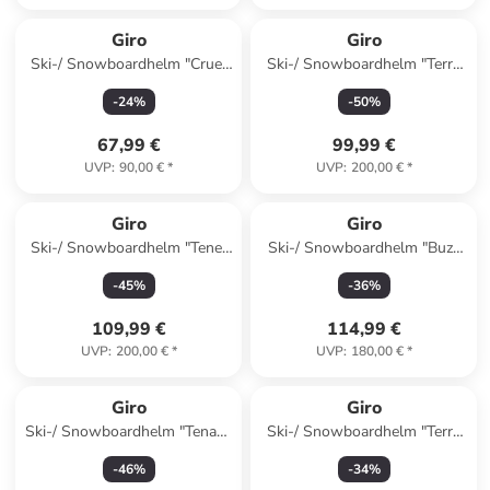
Giro
Giro
Ski-/ Snowboardhelm "Crue"
Ski-/ Snowboardhelm "Terra
in Blau
Mips" in Hellblau
-
24
%
-
50
%
67,99 €
99,99 €
UVP
:
90,00 €
*
UVP
:
200,00 €
*
Giro
Giro
Ski-/ Snowboardhelm "Tenet
Ski-/ Snowboardhelm "Buzz
Mips" in Anthrazit
Mips" in Schwarz
-
45
%
-
36
%
109,99 €
114,99 €
UVP
:
200,00 €
*
UVP
:
180,00 €
*
Giro
Giro
Ski-/ Snowboardhelm "Tenaya
Ski-/ Snowboardhelm "Terra
Mips" in Schwarz
Mips" in Weiß
-
46
%
-
34
%