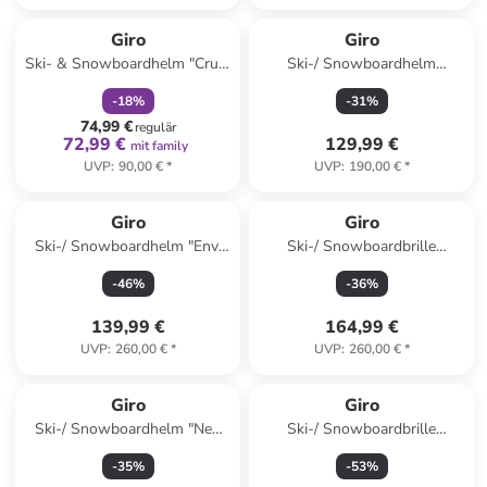
family
rabatt
Giro
Giro
Ski- & Snowboardhelm "Crue"
Ski-/ Snowboardhelm
in Pink
"Jackson Mips" in Grau
-
18
%
-
31
%
74,99 €
regulär
72,99 €
129,99 €
mit family
UVP
:
90,00 €
*
UVP
:
190,00 €
*
Giro
Giro
Ski-/ Snowboardhelm "Envi
Ski-/ Snowboardbrille
Spherical" in Weiß
"Contour" in Hellblau/
-
46
%
-
36
%
Anthrazit
139,99 €
164,99 €
UVP
:
260,00 €
*
UVP
:
260,00 €
*
Giro
Giro
Ski-/ Snowboardhelm "Neo
Ski-/ Snowboardbrille
Mips" in Beige
"Contour" in Anthrazit/ Rot/
-
35
%
-
53
%
Gelb