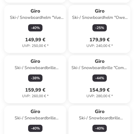
Giro
Giro
Ski-/ Snowboardhelm "Vue
Ski-/ Snowboardhelm "Owen
Mips" in Grau/ Silber
Mips" in Weiß
-
40
%
-
25
%
149,99 €
179,99 €
UVP
:
250,00 €
*
UVP
:
240,00 €
*
Giro
Giro
Ski-/ Snowboardbrille
Ski-/ Snowboardbrille "Comp"
"Contour" in Orange/ Weiß
in Schwarz/ Orange
-
38
%
-
44
%
159,99 €
154,99 €
UVP
:
260,00 €
*
UVP
:
280,00 €
*
Giro
Giro
Ski-/ Snowboardbrille
Ski-/ Snowboardbrille
"Contour RS" in Grau
"Contour" in Grau/ Schwarz
-
40
%
-
40
%