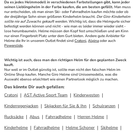
Da es jedes Helmmodell in verschiedenen Farbstellungen gibt, kann jeder 
seinen Lieblingshelm in der Farbe kaufen, die am besten gefällt.
 Man muss 
nur entscheiden, ob man einen Ski- oder Fahrradhelm kaufen möchte oder ob 
der dreijährige Sohn einen größeren Kinderhelm braucht. 
Der Giro-Kinderhelm 
sollte nie auf Zuwachs gekauft werden.
 Wichtig ist, dass die Helmgurte sicher 
befestigt werden können und nicht - wie man es leider immer wieder sieht - 
lose herumbaumeln. Helme müssen den Kopf fest umschließen und am Kinn 
nur einen Fingerbreit Platz unter dem Gurt bieten. Andere gute Anbieter für 
Helme die Ihr in unserem Outlet findet sind 
Cratoni
, 
Alpina
 oder auch 
Powerslide
.
Wichtig ist auch, dass man den richtigen Helm für den geplanten Zweck 
kauft.
Nur weil er im Outlet günstig ist, sollte man nicht den falschen Helm im 
Online Shop kaufen. Manche Giro Helme sind Unisexmodelle, was die 
Auswahl ebenso erleichtert wie einen Partnerlook möglich zu machen.
Das könnte Dir auch gefallen
:
Cratoni
AST Active Sport Team
Kinderwesten
Kinderregenjacken
Skijacken für Sie & Ihn
Schulranzen
Rucksäcke
Abus
Fahrradhelme
Herren Helme
Kinderhelme
Fahrradhelme
Helme Schoner
Skihelme