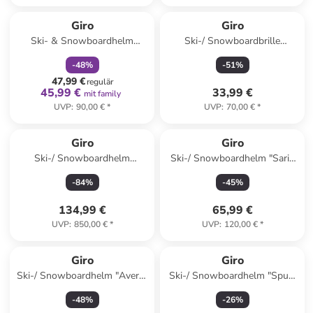
family
rabatt
Giro
Giro
Ski- & Snowboardhelm
Ski-/ Snowboardbrille
"SPUR" in Pink
"Stomp" in Lila
-
48
%
-
51
%
47,99 €
regulär
45,99 €
33,99 €
mit family
UVP
:
90,00 €
*
UVP
:
70,00 €
*
Giro
Giro
Ski-/ Snowboardhelm
Ski-/ Snowboardhelm "Sario
"Avance Spherical" in Schwarz
Mips" in Anthrazit
-
84
%
-
45
%
134,99 €
65,99 €
UVP
:
850,00 €
*
UVP
:
120,00 €
*
Giro
Giro
Ski-/ Snowboardhelm "Avera"
Ski-/ Snowboardhelm "Spur"
in Schwarz
in Lila
-
48
%
-
26
%