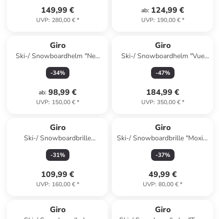
149,99 €
124,99 €
ab
:
UVP
:
280,00 €
*
UVP
:
190,00 €
*
Giro
Giro
Ski-/ Snowboardhelm "Neo
Ski-/ Snowboardhelm "Vue
Mips" in Schwarz
Mips" in Grau
-
34
%
-
47
%
98,99 €
184,99 €
ab
:
UVP
:
150,00 €
*
UVP
:
350,00 €
*
Giro
Giro
Ski-/ Snowboardbrille
Ski-/ Snowboardbrille "Moxie"
"Method II" in Hellblau/
in Pink/ Lila
-
31
%
-
37
%
Schwarz
109,99 €
49,99 €
UVP
:
160,00 €
*
UVP
:
80,00 €
*
Giro
Giro