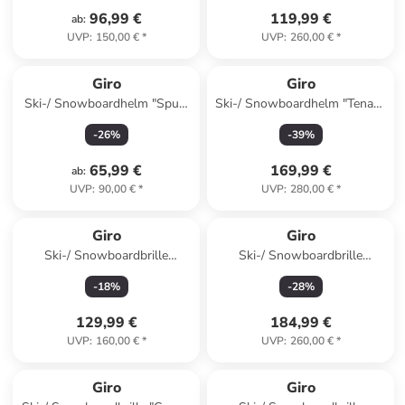
96,99 €
119,99 €
ab
:
UVP
:
150,00 €
*
UVP
:
260,00 €
*
Giro
Giro
Ski-/ Snowboardhelm "Spur"
Ski-/ Snowboardhelm "Tenaya
in Dunkelblau
Spherical" in Beige
-
26
%
-
39
%
65,99 €
169,99 €
ab
:
UVP
:
90,00 €
*
UVP
:
280,00 €
*
Giro
Giro
Ski-/ Snowboardbrille
Ski-/ Snowboardbrille
"Balance II" in Hellblau/
"Contour in Grün/ Beige
-
18
%
-
28
%
Schwarz
129,99 €
184,99 €
UVP
:
160,00 €
*
UVP
:
260,00 €
*
Giro
Giro