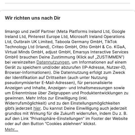
limango
Rechtliches
Kundenservice
Shop
Aktionen
Travel