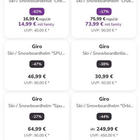
Ski-/ Snowboardbrille "Chico
Ski-/ Snowboardhelm "Crue"
2.0" in Weiß/ Braun
in Schwarz
-
62
%
-
17
%
16,99 €
75,99 €
regulär
regulär
14,99 €
73,99 €
mit family
mit family
UVP
:
40,00 €
*
UVP
:
90,00 €
*
Giro
Giro
Ski-/ Snowboardhelm "SPUR"
Ski-/ Snowboardbrille
in Hellblau
"Buster" in Lila
-
47
%
-
38
%
46,99 €
30,99 €
UVP
:
90,00 €
*
UVP
:
50,00 €
*
Giro
Giro
Ski-/ Snowboardhelm "Spur"
Ski-/ Snowboardhelm "Orbit
in Blau/ Grün
Spherical" in Grau
-
27
%
-
44
%
64,99 €
249,99 €
ab
:
UVP
:
90,00 €
*
UVP
:
450,00 €
*