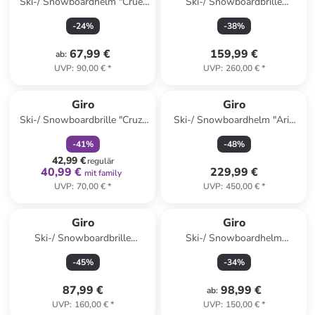
Ski-/ Snowboardhelm "Crue"
Ski-/ Snowboardbrille
in Rot
"Contour RS" in Hellblau/
-
24
%
-
38
%
Anthrazit
67,99 €
159,99 €
ab
:
UVP
:
90,00 €
*
UVP
:
260,00 €
*
family
rabatt
Giro
Giro
Ski-/ Snowboardbrille "Cruz"
Ski-/ Snowboardhelm "Aria
in Gold/ Khaki
Spherical" in Schwarz
-
41
%
-
48
%
42,99 €
regulär
40,99 €
229,99 €
mit family
UVP
:
70,00 €
*
UVP
:
450,00 €
*
Giro
Giro
Ski-/ Snowboardbrille
Ski-/ Snowboardhelm
"Balance II" in Rosa/ Schwarz
"Taggert Mips" in Grau
-
45
%
-
34
%
87,99 €
98,99 €
ab
:
UVP
:
160,00 €
*
UVP
:
150,00 €
*