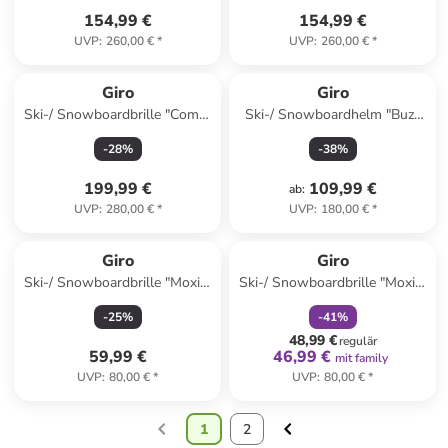
154,99 €
154,99 €
UVP
:
260,00 €
*
UVP
:
260,00 €
*
Giro
Giro
Ski-/ Snowboardbrille "Comp"
Ski-/ Snowboardhelm "Buzz
in Orange/ Beige
Mips" in Pink
-
28
%
-
38
%
199,99 €
109,99 €
ab
:
UVP
:
280,00 €
*
UVP
:
180,00 €
*
family
rabatt
Giro
Giro
Ski-/ Snowboardbrille "Moxie"
Ski-/ Snowboardbrille "Moxie"
in Dunkelgrün/ Gold
in Gold/ Weiß
-
25
%
-
41
%
48,99 €
regulär
59,99 €
46,99 €
mit family
UVP
:
80,00 €
*
UVP
:
80,00 €
*
1
2