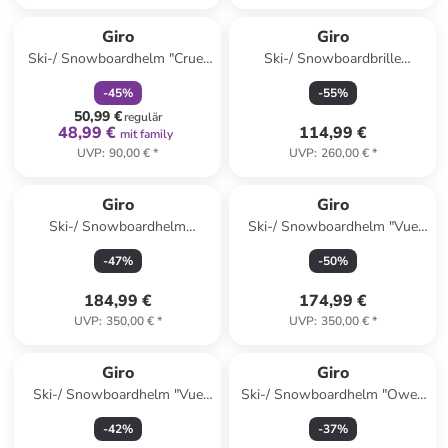
family
rabatt
Giro
Giro
Ski-/ Snowboardhelm "Crue"
Ski-/ Snowboardbrille
in Schwarz
"Contour" in Grau/ Orange
-
45
%
-
55
%
50,99 €
regulär
48,99 €
114,99 €
mit family
UVP
:
90,00 €
*
UVP
:
260,00 €
*
Giro
Giro
Ski-/ Snowboardhelm
Ski-/ Snowboardhelm "Vue
"Vueips" in Hellgrau
Mips" in Grau
-
47
%
-
50
%
184,99 €
174,99 €
UVP
:
350,00 €
*
UVP
:
350,00 €
*
Giro
Giro
Ski-/ Snowboardhelm "Vue
Ski-/ Snowboardhelm "Owen
Mips" in Schwarz
Spherical" in Hellgrün
-
42
%
-
37
%