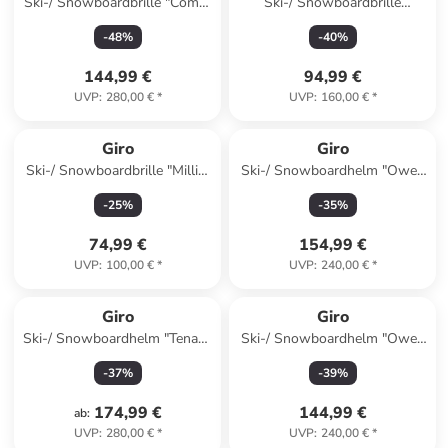
Ski-/ Snowboardbrille "Comp"
Ski-/ Snowboardbrille
in Grau/ Rot/ Gelb
"Method II" in Dunkelgrün/
-
48
%
-
40
%
Grau
144,99 €
94,99 €
UVP
:
280,00 €
*
UVP
:
160,00 €
*
Giro
Giro
Ski-/ Snowboardbrille "Millie"
Ski-/ Snowboardhelm "Owen
in Orange/ Beige
Mips" in Weiß
-
25
%
-
35
%
74,99 €
154,99 €
UVP
:
100,00 €
*
UVP
:
240,00 €
*
Giro
Giro
Ski-/ Snowboardhelm "Tenaya
Ski-/ Snowboardhelm "Owen
Spherical" in Weiß
Spherical" in Weiß
-
37
%
-
39
%
174,99 €
144,99 €
ab
:
UVP
:
280,00 €
*
UVP
:
240,00 €
*