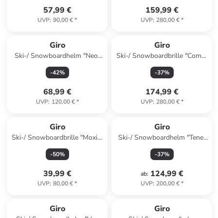
57,99 €
159,99 €
UVP
:
90,00 €
*
UVP
:
280,00 €
*
Giro
Giro
Ski-/ Snowboardhelm "Neo"
Ski-/ Snowboardbrille "Comp"
in Lila/ Hellblau
in Hellblau/ Anthrazit
-
42
%
-
37
%
68,99 €
174,99 €
UVP
:
120,00 €
*
UVP
:
280,00 €
*
Giro
Giro
Ski-/ Snowboardbrille "Moxie"
Ski-/ Snowboardhelm "Tenet
in Schwarz/ Gold
Mips" in Grau
-
50
%
-
37
%
39,99 €
124,99 €
ab
:
UVP
:
80,00 €
*
UVP
:
200,00 €
*
Giro
Giro