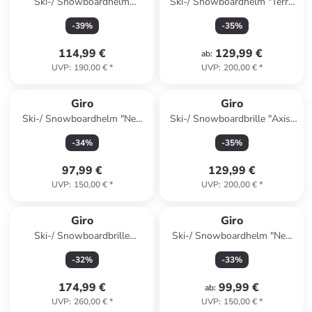
Ski-/ Snowboardhelm
Ski-/ Snowboardhelm "Terra
"Jackson Mips" in Weiß
Mips" in Schwarz
-
39
%
-
35
%
114,99 €
129,99 €
ab
:
UVP
:
190,00 €
*
UVP
:
200,00 €
*
Giro
Giro
Ski-/ Snowboardhelm "Neo
Ski-/ Snowboardbrille "Axis"
Mips" in Hellgrün
in Hellblau/ Anthrazit
-
34
%
-
35
%
97,99 €
129,99 €
UVP
:
150,00 €
*
UVP
:
200,00 €
*
Giro
Giro
Ski-/ Snowboardbrille
Ski-/ Snowboardhelm "Neo
"Contour RS" in Orange
Mips" in Weiß
-
32
%
-
33
%
174,99 €
99,99 €
ab
:
UVP
:
260,00 €
*
UVP
:
150,00 €
*