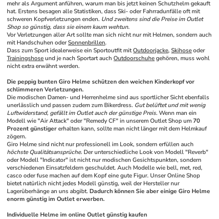
mehr als Argument anführen, warum man bis jetzt keinen Schutzhelm gekauft 
hat. Erstens besagen alle Statistiken, dass Ski- oder Fahrradunfälle oft mit 
schweren Kopfverletzungen enden. 
Und zweitens sind die Preise im Outlet 
Shop so günstig, dass sie einem kaum wehtun.
Vor Verletzungen aller Art sollte man sich nicht nur mit Helmen, sondern auch 
mit Handschuhen oder 
Sonnenbrillen
. 
Dass zum Sport idealerweise ein Sportoutfit mit 
Outdoorjacke
, 
Skihose
 oder 
Trainingshose
 und je nach Sportart auch 
Outdoorschuhe
 gehören, muss wohl 
nicht extra erwähnt werden.
Die peppig bunten Giro Helme schützen den weichen Kinderkopf vor 
schlimmeren Verletzungen.
Die modischen Damen- und Herrenhelme sind aus sportlicher Sicht ebenfalls 
unerlässlich und passen zudem zum Bikerdress. 
Gut belüftet und mit wenig 
Luftwiderstand, gefällt im Outlet auch der günstige Preis.
 Wenn man ein 
Modell wie "Air Attack" oder "Remedy CF" in unserem Outlet Shop um 
70 
Prozent günstiger
 erhalten kann, sollte man nicht länger mit dem Helmkauf 
zögern.
Giro Helme sind nicht nur professionell im Look, sondern erfüllen auch 
höchste Qualitätsansprüche.
 Der unterschiedliche Look von Modell "Reverb" 
oder Modell "Indicator" ist nicht nur modischen Gesichtspunkten, sondern 
verschiedenen Einsatzfeldern geschuldet. Auch Modelle wie bell, met, red, 
casco oder fuse machen auf dem Kopf eine gute Figur. Unser Online Shop 
bietet natürlich nicht jedes Modell günstig, weil der Hersteller nur 
Lagerüberhänge an uns abgibt. 
Dadurch können Sie aber einige Giro Helme 
enorm günstig im Outlet erwerben.
Individuelle Helme im online Outlet günstig kaufen