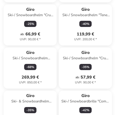
Giro
Giro
Ski-/ Snowboardhelm "Crue
Ski-/ Snowboardhelm "Tenet
Namuk" in Dunkelblau
Mips" in Schwarz
-
25
%
-
40
%
66,99 €
119,99 €
ab
:
UVP
:
90,00 €
*
UVP
:
200,00 €
*
Giro
Giro
Ski-/ Snowboardhelm
Ski-/ Snowboardhelm "Crue
"Avance Spherical" in Weiß
Namuk" in Hellblau
-
68
%
-
35
%
269,99 €
57,99 €
ab
:
UVP
:
850,00 €
*
UVP
:
90,00 €
*
Giro
Giro
Ski- & Snowboardhelm
Ski-/ Snowboardbrille "Comp"
"SPUR" in Blau
in Weiß/ Grau
-
35
%
-
42
%