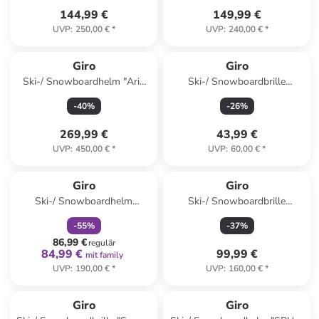
144,99 €
149,99 €
UVP
:
250,00 €
*
UVP
:
240,00 €
*
Giro
Giro
Ski-/ Snowboardhelm "Aria
Ski-/ Snowboardbrille
Spherical" in Weiß
"Buster" in Bunt/ Lila
-
40
%
-
26
%
269,99 €
43,99 €
UVP
:
450,00 €
*
UVP
:
60,00 €
*
family
rabatt
Giro
Giro
Ski-/ Snowboardhelm
Ski-/ Snowboardbrille
"Jackson Mips" in Grau
"Method II" in Orange/
-
55
%
-
37
%
Anthrazit
86,99 €
regulär
84,99 €
99,99 €
mit family
UVP
:
190,00 €
*
UVP
:
160,00 €
*
Giro
Giro