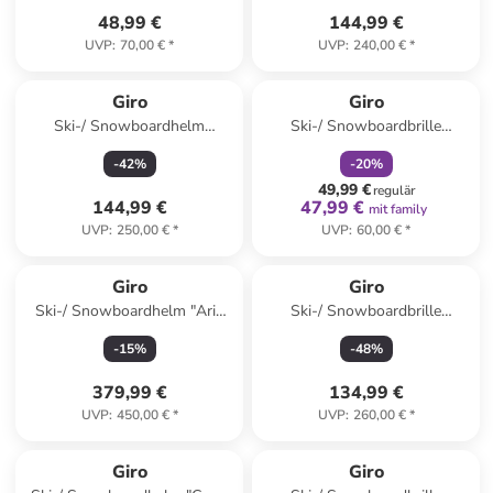
48,99 €
144,99 €
UVP
:
70,00 €
*
UVP
:
240,00 €
*
family
rabatt
Giro
Giro
Ski-/ Snowboardhelm
Ski-/ Snowboardbrille
"Essence Mips" in Schwarz
"Buster" in Rot/ Schwarz
-
42
%
-
20
%
49,99 €
regulär
144,99 €
47,99 €
mit family
UVP
:
250,00 €
*
UVP
:
60,00 €
*
Giro
Giro
Ski-/ Snowboardhelm "Aria
Ski-/ Snowboardbrille
Spherical MIPS" in Weiß
"Contour" in Grün/ Hellbraun
-
15
%
-
48
%
379,99 €
134,99 €
UVP
:
450,00 €
*
UVP
:
260,00 €
*
Giro
Giro