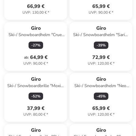
66,99 €
65,99 €
UVP
:
130,00 €
*
UVP
:
90,00 €
*
Giro
Giro
Ski-/ Snowboardhelm "Crue"
Ski-/ Snowboardhelm "Sario"
in Limette
in Schwarz
-
27
%
-
39
%
64,99 €
72,99 €
ab
:
UVP
:
90,00 €
*
UVP
:
120,00 €
*
Giro
Giro
Ski-/ Snowboardbrille "Moxie"
Ski-/ Snowboardhelm "Neo"
in Lila
in Pink
-
52
%
-
45
%
37,99 €
65,99 €
UVP
:
80,00 €
*
UVP
:
120,00 €
*
family
rabatt
family
rabatt
Giro
Giro