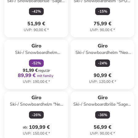
Ski-/ Snowboardbrille "Sagen"
Ski-/ Snowboardhelm "SPUR"
in Gelb/ Schwarz
in Blau
-
42
%
-
15
%
51,99 €
75,99 €
UVP
:
90,00 €
*
UVP
:
90,00 €
*
family
rabatt
Giro
Giro
Ski-/ Snowboardhelm
Ski-/ Snowboardhelm "Neo"
"Jackson" in Weiß
in Lila/ Hellblau
-
52
%
-
24
%
91,99 €
regulär
89,99 €
90,99 €
mit family
UVP
:
190,00 €
*
UVP
:
120,00 €
*
Giro
Giro
Ski-/ Snowboardhelm "Neo
Ski-/ Snowboardbrille "Sagen"
Mips" in Grau
in Gelb/ Schwarz
-
26
%
-
36
%
109,99 €
56,99 €
ab
:
UVP
:
150,00 €
*
UVP
:
90,00 €
*