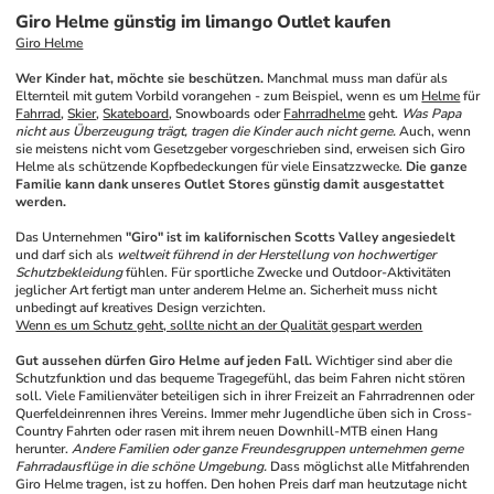
Giro Helme günstig im limango Outlet kaufen
Giro Helme
Wer Kinder hat, möchte sie beschützen.
 Manchmal muss man dafür als 
Elternteil mit gutem Vorbild vorangehen - zum Beispiel, wenn es um 
Helme
 für 
Fahrrad
, 
Skier
, 
Skateboard
, Snowboards oder 
Fahrradhelme
 geht. 
Was Papa 
nicht aus Überzeugung trägt, tragen die Kinder auch nicht gerne.
 Auch, wenn 
sie meistens nicht vom Gesetzgeber vorgeschrieben sind, erweisen sich Giro 
Helme als schützende Kopfbedeckungen für viele Einsatzzwecke. 
Die ganze 
Familie kann dank unseres Outlet Stores günstig damit ausgestattet 
werden.
Das Unternehmen 
"Giro" ist im kalifornischen Scotts Valley angesiedelt
und darf sich als 
weltweit führend in der Herstellung von hochwertiger 
Schutzbekleidung
 fühlen. Für sportliche Zwecke und Outdoor-Aktivitäten 
jeglicher Art fertigt man unter anderem Helme an. Sicherheit muss nicht 
unbedingt auf kreatives Design verzichten. 
Wenn es um Schutz geht, sollte nicht an der Qualität gespart werden
Gut aussehen dürfen Giro Helme auf jeden Fall.
 Wichtiger sind aber die 
Schutzfunktion und das bequeme Tragegefühl, das beim Fahren nicht stören 
soll. Viele Familienväter beteiligen sich in ihrer Freizeit an Fahrradrennen oder 
Querfeldeinrennen ihres Vereins. Immer mehr Jugendliche üben sich in Cross-
Country Fahrten oder rasen mit ihrem neuen Downhill-MTB einen Hang 
herunter. 
Andere Familien oder ganze Freundesgruppen unternehmen gerne 
Fahrradausflüge in die schöne Umgebung.
 Dass möglichst alle Mitfahrenden 
Giro Helme tragen, ist zu hoffen. Den hohen Preis darf man heutzutage nicht 