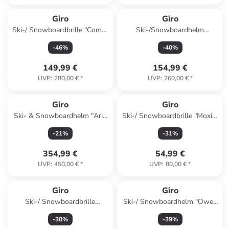
Giro
Giro
Ski-/ Snowboardbrille "Comp"
Ski-/Snowboardhelm
in Dunkelblau/ Blau
"Enviipsatte" in Weiß
-
46
%
-
40
%
149,99 €
154,99 €
UVP
:
280,00 €
*
UVP
:
260,00 €
*
Giro
Giro
Ski- & Snowboardhelm "Aria
Ski-/ Snowboardbrille "Moxie"
Spherical MIPS" in Weiß
in Schwarz/ Lila
-
21
%
-
31
%
354,99 €
54,99 €
UVP
:
450,00 €
*
UVP
:
80,00 €
*
Giro
Giro
Ski-/ Snowboardbrille
Ski-/ Snowboardhelm "Owen
"Stomp" in Weiß/ Lila
Spherical" in Schwarz
-
30
%
-
39
%