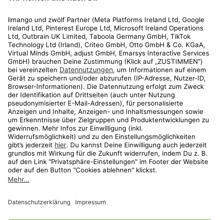
Rechtliches
Kundenservice
Shop
Aktionen
Travel
limango.nl
limango.pl