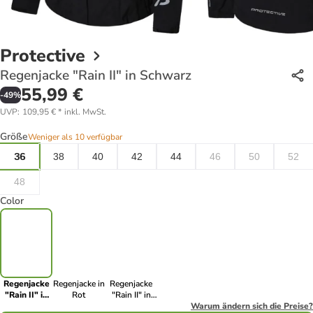
Protective
Regenjacke "Rain II" in Schwarz
55,99 €
-
49
%
UVP
:
109,95 €
*
inkl. MwSt.
Größe
Weniger als 10 verfügbar
36
38
40
42
44
46
50
52
48
Color
Regenjacke
Regenjacke in
Regenjacke
"Rain II" in
Rot
"Rain II" in
Schwarz
Limette
Warum ändern sich die Preise?