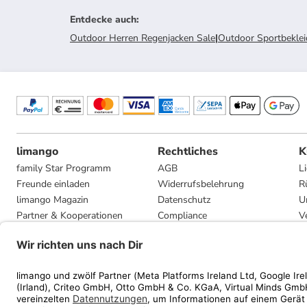
Entdecke auch
:
Outdoor Herren Regenjacken Sale
|
Outdoor Sportbeklei
limango
Rechtliches
K
family Star Programm
AGB
L
Freunde einladen
Widerrufsbelehrung
R
limango Magazin
Datenschutz
U
Partner & Kooperationen
Compliance
V
Jobs
Impressum
G
Presse
Privatsphäre-Einstellungen
Mediadaten
Geschenkgutscheinbedingungen