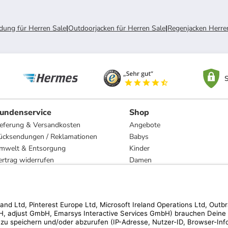
dung für Herren Sale
|
Outdoorjacken für Herren Sale
|
Regenjacken Herre
S
undenservice
Shop
ieferung & Versandkosten
Angebote
ücksendungen / Reklamationen
Babys
mwelt & Entsorgung
Kinder
ertrag widerrufen
Damen
esetzliche Gewährleistung und Reparatur
Herren
Wohnen
Trachten
Marken