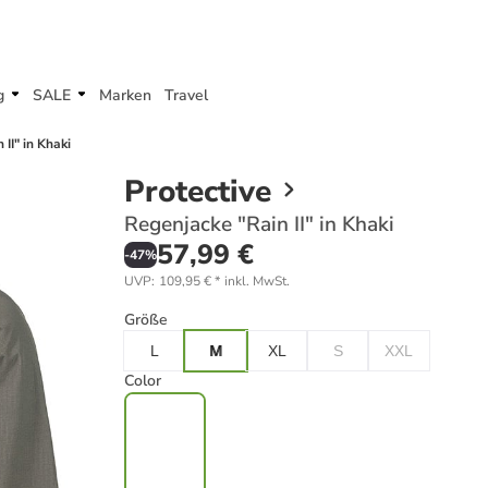
g
SALE
Marken
Travel
II" in Khaki
Protective
Regenjacke "Rain II" in Khaki
57,99 €
-
47
%
UVP
:
109,95 €
*
inkl. MwSt.
Größe
L
M
XL
S
XXL
Color