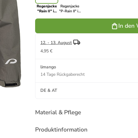
Regenjacke
Regenjacke
"Rain II" in
"P-Rain II" in
Khaki
Schwarz
In den
12. - 13. August
4,95 €
limango
14 Tage Rückgaberecht
DE & AT
Material & Pflege
Produktinformation