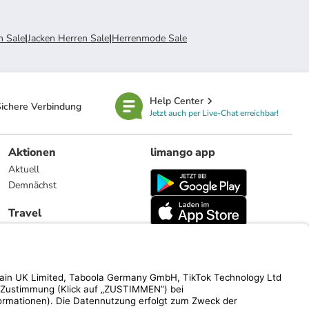
n Sale
|
Jacken Herren Sale
|
Herrenmode Sale
Help Center
ichere Verbindung
Jetzt auch per Live-Chat erreichbar!
Aktionen
limango app
Aktuell
Demnächst
Travel
Reiseangebote