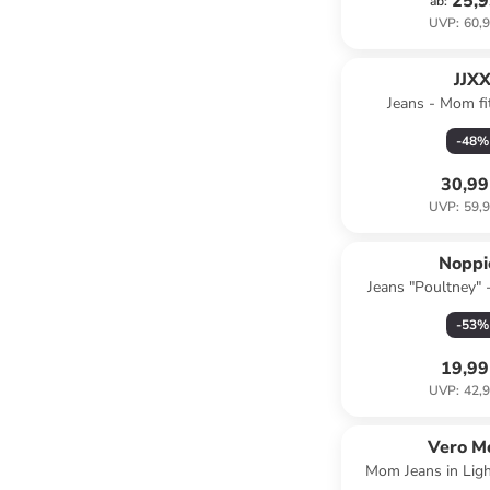
25,9
ab
:
UVP
:
60,9
JJX
Jeans - Mom fit
-
48
%
30,99
UVP
:
59,9
Noppi
Jeans "Poultney" -
Grau
-
53
%
19,99
UVP
:
42,9
Vero M
Mom Jeans in Lig