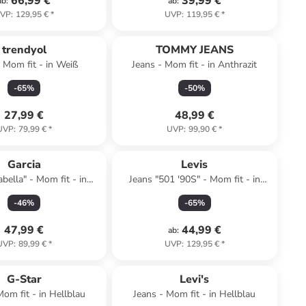
66,99 €
39,99 €
ab
:
ab
:
VP
:
129,95 €
*
UVP
:
119,95 €
*
trendyol
TOMMY JEANS
- Mom fit - in Weiß
Jeans - Mom fit - in Anthrazit
-
65
%
-
50
%
27,99 €
48,99 €
UVP
:
79,99 €
*
UVP
:
99,90 €
*
Garcia
Levis
abella" - Mom fit - in
Jeans "501 '90S" - Mom fit - in
Hellblau
Weiß/ Hellblau
-
46
%
-
65
%
47,99 €
44,99 €
ab
:
UVP
:
89,99 €
*
UVP
:
129,95 €
*
G-Star
Levi's
Mom fit - in Hellblau
Jeans - Mom fit - in Hellblau