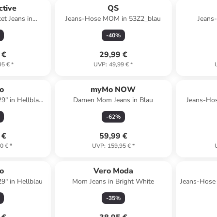
ctive
QS
et Jeans in
Jeans-Hose MOM in 53Z2_blau
Jeans
lau
9
-
40
%
 €
29,99 €
95 €
*
UVP
:
49,99 €
*
o
myMo NOW
9" in Hellblau
Damen Mom Jeans in Blau
Jeans-Ho
w
-
62
%
 €
59,99 €
0 €
*
UVP
:
159,95 €
*
o
Vero Moda
9" in Hellblau
Mom Jeans in Bright White
Jeans-Hose
-
35
%