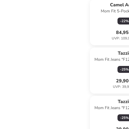
Camel A
Mom Fit 5-Pock
Dunkelb
-
22
%
84,95
UVP
:
109,
Tazzi
Mom Fit Jeans "F12
Sno
-
25
%
29,90
UVP
:
39,9
Tazzi
Mom Fit Jeans "F12
-
25
%