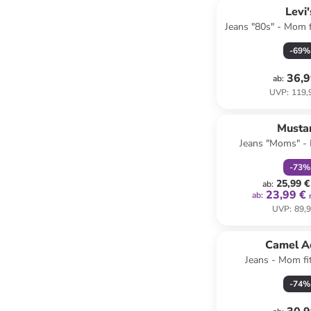
Levi'
Jeans "80s" - Mom f
-
69
%
36,9
ab
:
UVP
:
119,
family
r
Musta
Jeans "Moms" - 
Anthra
-
73
%
25,99 €
ab
:
23,99 €
ab
:
UVP
:
89,9
Camel A
Jeans - Mom fi
-
74
%