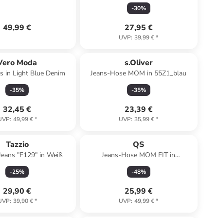
-
30
%
49,99 €
27,95 €
UVP
:
39,99 €
*
Vero Moda
s.Oliver
 in Light Blue Denim
Jeans-Hose MOM in 55Z1_blau
-
35
%
-
35
%
32,45 €
23,39 €
UVP
:
49,99 €
*
UVP
:
35,99 €
*
Tazzio
QS
Jeans "F129" in Weiß
Jeans-Hose MOM FIT in
99Z7_schwarz
-
25
%
-
48
%
29,90 €
25,99 €
UVP
:
39,90 €
*
UVP
:
49,99 €
*