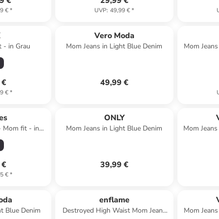
9 €
29,99 €
9 €
*
UVP
:
49,99 €
*
X
Vero Moda
 - in Grau
Mom Jeans in Light Blue Denim
Mom Jeans 
 €
49,99 €
9 €
*
es
ONLY
 Mom fit - in
Mom Jeans in Light Blue Denim
Mom Jeans 
 €
39,99 €
5 €
*
oda
enflame
ht Blue Denim
Destroyed High Waist Mom Jeans
Mom Jeans 