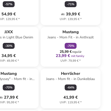
-
57
%
-
71
%
54,99 €
39,99 €
ab
:
VP
:
129,95 €
*
UVP
:
139,95 €
*
family
rabatt
JJXX
Mustang
 in Light Blue Denim
Jeans - Mom Fit - in Anthrazit
-
30
%
-
70
%
25,99 €
regulär
34,95 €
23,99 €
mit family
UVP
:
49,99 €
*
UVP
:
79,99 €
*
Mustang
Herrlicher
yssey" - Mom fit - in
Jeans - Mom fit - in Dunkelblau
Dunkelbraun
-
70
%
-
64
%
27,99 €
41,99 €
ab
:
UVP
:
95,99 €
*
UVP
:
119,95 €
*
family
rabatt