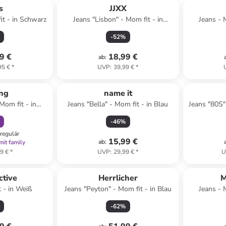
s
JJXX
it - in Schwarz
Jeans "Lisbon" - Mom fit - in
Jeans - 
Dunkelblau
-
52
%
9 €
18,99 €
ab
:
95 €
*
UVP
:
39,99 €
*
abatt
ng
name it
Mom fit - in
Jeans "Bella" - Mom fit - in Blau
Jeans "80S"
zit
-
46
%
regulär
15,99 €
ab
:
mit family
9 €
*
UVP
:
29,99 €
*
U
ctive
Herrlicher
M
t - in Weiß
Jeans "Peyton" - Mom fit - in Blau
Jeans - 
-
62
%