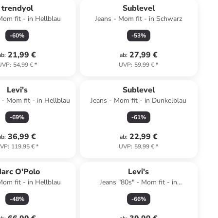
trendyol
Sublevel
Mom fit - in Hellblau
Jeans - Mom fit - in Schwarz
-
60
%
-
53
%
21,99 €
27,99 €
ab
:
ab
:
UVP
:
54,99 €
*
UVP
:
59,99 €
*
Levi's
Sublevel
 - Mom fit - in Hellblau
Jeans - Mom fit - in Dunkelblau
-
69
%
-
61
%
36,99 €
22,99 €
ab
:
ab
:
VP
:
119,95 €
*
UVP
:
59,99 €
*
arc O'Polo
Levi's
Mom fit - in Hellblau
Jeans "80s" - Mom fit - in
Dunkelblau
-
48
%
-
66
%