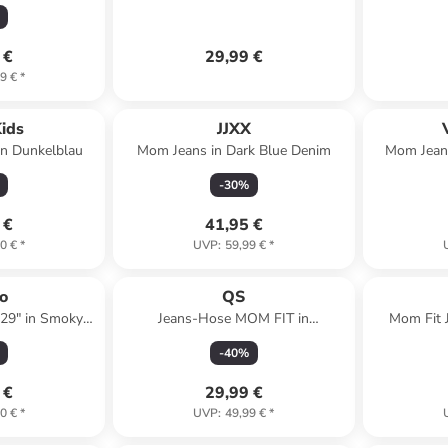
mit Farbverlauf Bleached Design in
Blau
 €
29,99 €
9 €
*
Kids
JJXX
 in Dunkelblau
Mom Jeans in Dark Blue Denim
Mom Jeans
-
30
%
 €
41,95 €
0 €
*
UVP
:
59,99 €
*
o
QS
129" in Smoky
Jeans-Hose MOM FIT in
Mom Fit 
w
55Z2_hellblau
-
40
%
 €
29,99 €
0 €
*
UVP
:
49,99 €
*