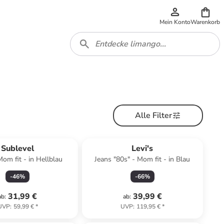
Mein Konto
Warenkorb
Alle Filter
Sublevel
Levi's
Mom fit - in Hellblau
Jeans "80s" - Mom fit - in Blau
-
46
%
-
66
%
31,99 €
39,99 €
ab
:
ab
:
UVP
:
59,99 €
*
UVP
:
119,95 €
*