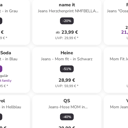
ia
name it
 - in Grau
Jeans Herzchenprint NMFBELLA
Jeans "Ocea
MOM SHAPED JEANS in light grey
-
20
%
denim
2
 €
23,99 €
21
ab
:
9 €
*
UVP
:
29,99 €
*
abatt
 Soda
Heine
 - in Blau
Jeans - Mom fit - in Schwarz
Mom Fit J
-
51
%
egulär
28,99 €
t family
95 €
*
UVP
:
59,99 €
*
yol
QS
 in Hellblau
Jeans-Hose MOM in
Mom Jeans
98Z2_dunkelgrau
-
40
%