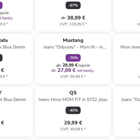
-
67
%
egulär
38,99 €
ab
:
t family
9 €
*
UVP
:
119,95 €
*
U
family
rabatt
oda
Mustang
k Blue Denim
Jeans "Odyssey" - Mom fit - in
Mom Jeans
Dunkelblau
-
70
%
29,99 €
ab
:
regulär
 €
27,99 €
ab
:
mit family
9 €
*
UVP
:
95,99 €
*
Y
QS
ht Blue Denim
Jeans-Hose MOM FIT in 57Z2_blau
Jeans "Od
-
40
%
 €
29,99 €
UVP
:
49,99 €
*