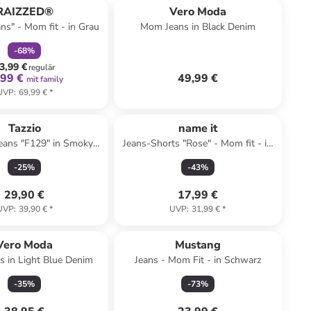
RAIZZED®
Vero Moda
ns" - Mom fit - in Grau
Mom Jeans in Black Denim
-
68
%
3,99 €
regulär
,99 €
49,99 €
mit family
UVP
:
69,99 €
*
Tazzio
name it
eans "F129" in Smoky
Jeans-Shorts "Rose" - Mom fit - in
Snow
Blau
-
25
%
-
43
%
29,90 €
17,99 €
UVP
:
39,90 €
*
UVP
:
31,99 €
*
Vero Moda
Mustang
 in Light Blue Denim
Jeans - Mom Fit - in Schwarz
-
35
%
-
73
%