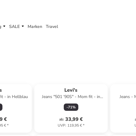
g
SALE
Marken
Travel
s
Levi's
t - in Hellblau
Jeans "501 '90S" - Mom fit - in
Jeans - 
Hellblau
-
71
%
9 €
33,99 €
ab
:
95 €
*
UVP
:
119,95 €
*