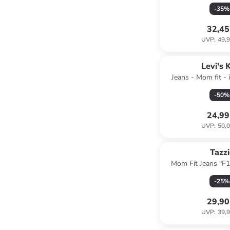
-
35
%
32,45
UVP
:
49,9
Levi's 
Jeans - Mom fit -
-
50
%
24,99
UVP
:
50,0
Tazzi
Mom Fit Jeans "F
Sno
-
25
%
29,90
UVP
:
39,9