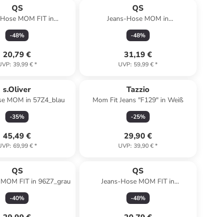
QS
QS
-Hose MOM FIT in
Jeans-Hose MOM in
999_schwarz
78Z4_tannengrün
-
48
%
-
48
%
20,79 €
31,19 €
UVP
:
39,99 €
*
UVP
:
59,99 €
*
s.Oliver
Tazzio
se MOM in 57Z4_blau
Mom Fit Jeans "F129" in Weiß
-
35
%
-
25
%
45,49 €
29,90 €
UVP
:
69,99 €
*
UVP
:
39,90 €
*
QS
QS
 MOM FIT in 96Z7_grau
Jeans-Hose MOM FIT in
7282_salbeigrün
-
40
%
-
48
%