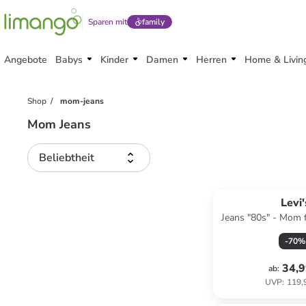
Sparen mit
family
Angebote
Babys
Kinder
Damen
Herren
Home & Livin
Shop
mom-jeans
Mom Jeans
Beliebtheit
Levi'
Jeans "80s" - Mom fi
-
70
%
34,9
ab
:
UVP
:
119,