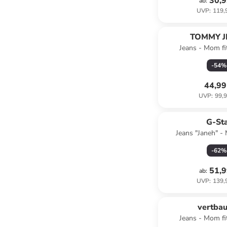
30,9
ab
:
UVP
:
119,
TOMMY J
Jeans - Mom fit
-
54
%
44,99
UVP
:
99,9
G-St
Jeans "Janeh" - 
Dunkelb
-
62
%
51,9
ab
:
UVP
:
139,
family
r
vertba
Jeans - Mom fit