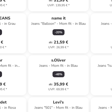
9 €
51,99 €
ab
:
95 €
*
UVP
:
139,95 €
*
U
EANS
name it
 - in Grau
Jeans ''Balloon'' - Mom fit - in Blau
Jeans 
-
20
%
 €
21,59 €
ab
:
0 €
*
UVP
:
26,99 €
*
ar
s.Oliver
Mom fit - in
Jeans - Mom fit - in Blau
Jeans "Is
lau
-
48
%
9 €
35,99 €
ab
:
95 €
*
UVP
:
69,99 €
*
abatt
udet
Levi's
 - in Rosa
Jeans "501" - Mom fit - in Blau
Jeans - 