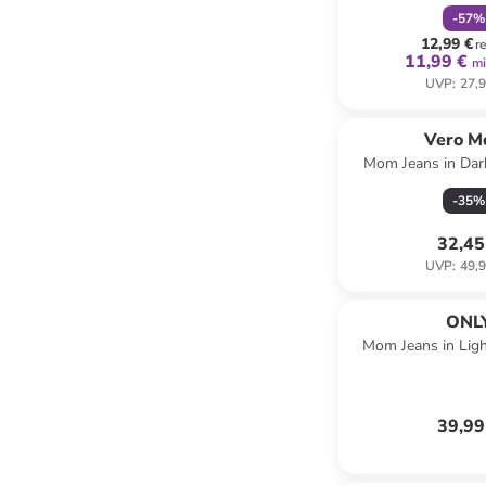
-
57
%
12,99 €
r
11,99 €
mi
UVP
:
27,9
Vero M
Mom Jeans in Dar
-
35
%
32,45
UVP
:
49,9
ONL
Mom Jeans in Lig
39,99