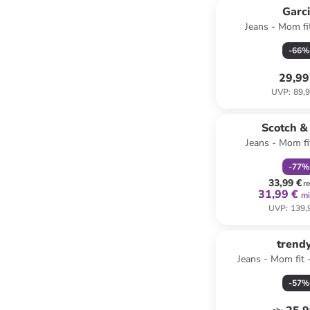
Garc
Jeans - Mom fit
-
66
%
29,99
UVP
:
89,9
family
r
Scotch &
Jeans - Mom fit
-
77
%
33,99 €
r
31,99 €
mi
UVP
:
139,
trend
Jeans - Mom fit -
-
57
%