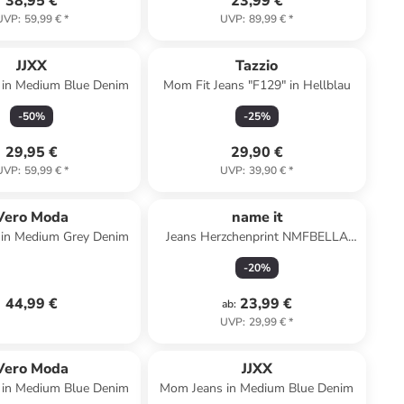
38,95 €
23,99 €
UVP
:
59,99 €
*
UVP
:
89,99 €
*
JJXX
Tazzio
in Medium Blue Denim
Mom Fit Jeans "F129" in Hellblau
-
50
%
-
25
%
29,95 €
29,90 €
UVP
:
59,99 €
*
UVP
:
39,90 €
*
Vero Moda
name it
in Medium Grey Denim
Jeans Herzchenprint NMFBELLA
MOM SHAPED JEANS in medium
-
20
%
blue denim
44,99 €
23,99 €
ab
:
UVP
:
29,99 €
*
Vero Moda
JJXX
in Medium Blue Denim
Mom Jeans in Medium Blue Denim