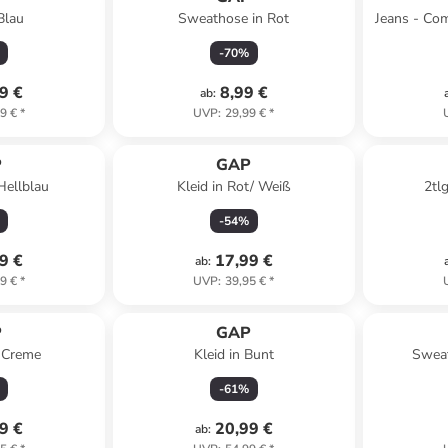
Blau
Sweathose in Rot
Jeans - Com
-
70
%
9 €
8,99 €
ab
:
9 €
*
UVP
:
29,99 €
*
P
GAP
Hellblau
Kleid in Rot/ Weiß
2tlg
-
54
%
9 €
17,99 €
ab
:
9 €
*
UVP
:
39,95 €
*
P
GAP
n Creme
Kleid in Bunt
Sweat
-
61
%
9 €
20,99 €
ab
: