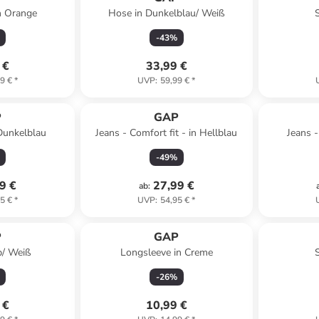
n Orange
Hose in Dunkelblau/ Weiß
S
-
43
%
 €
33,99 €
9 €
*
UVP
:
59,99 €
*
P
GAP
Dunkelblau
Jeans - Comfort fit - in Hellblau
Jeans -
-
49
%
9 €
27,99 €
ab
:
5 €
*
UVP
:
54,95 €
*
P
GAP
b/ Weiß
Longsleeve in Creme
-
26
%
 €
10,99 €