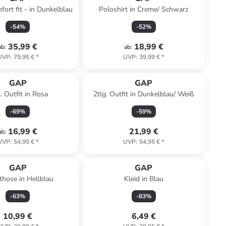
fort fit - in Dunkelblau
Poloshirt in Creme/ Schwarz
-
54
%
-
52
%
35,99 €
18,99 €
ab
:
ab
:
UVP
:
79,95 €
*
UVP
:
39,99 €
*
Reserviert
GAP
GAP
. Outfit in Rosa
2tlg. Outfit in Dunkelblau/ Weiß
-
69
%
-
59
%
16,99 €
21,99 €
ab
:
UVP
:
54,95 €
*
UVP
:
54,95 €
*
GAP
GAP
hose in Hellblau
Kleid in Blau
-
63
%
-
83
%
10,99 €
6,49 €