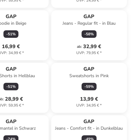
UVP
:
59,95 €
*
UVP
:
24,99 €
*
GAP
GAP
odie in Beige
Jeans - Regular fit - in Blau
-
51
%
-
58
%
16,99 €
32,99 €
ab
:
UVP
:
34,99 €
*
UVP
:
79,95 €
*
GAP
GAP
Shorts in Hellblau
Sweatshorts in Pink
-
51
%
-
59
%
28,99 €
13,99 €
ab
:
UVP
:
59,95 €
*
UVP
:
34,95 €
*
GAP
GAP
mantel in Schwarz
Jeans - Comfort fit - in Dunkelblau
-
74
%
-
49
%