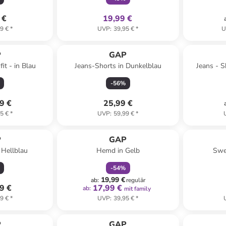
 €
19,99 €
9 €
*
UVP
:
39,95 €
*
U
P
GAP
it - in Blau
Jeans-Shorts in Dunkelblau
Jeans - Sk
-
56
%
9 €
25,99 €
5 €
*
UVP
:
59,99 €
*
family
rabatt
P
GAP
 Hellblau
Hemd in Gelb
Swe
-
54
%
19,99 €
ab
:
regulär
9 €
17,99 €
ab
:
mit family
9 €
*
UVP
:
39,95 €
*
P
GAP