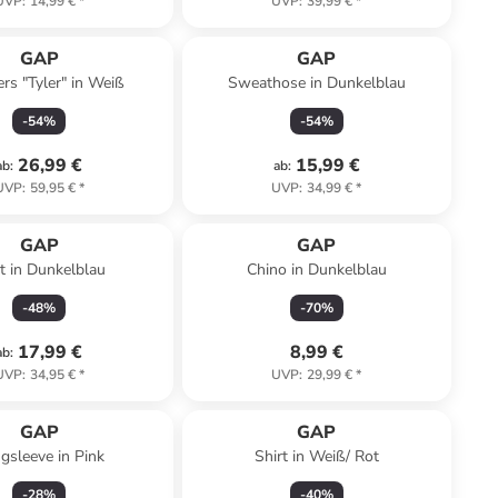
UVP
:
14,99 €
*
UVP
:
39,99 €
*
GAP
GAP
rs "Tyler" in Weiß
Sweathose in Dunkelblau
-
54
%
-
54
%
26,99 €
15,99 €
ab
:
ab
:
UVP
:
59,95 €
*
UVP
:
34,99 €
*
GAP
GAP
rt in Dunkelblau
Chino in Dunkelblau
-
48
%
-
70
%
17,99 €
8,99 €
ab
:
UVP
:
34,95 €
*
UVP
:
29,99 €
*
GAP
GAP
gsleeve in Pink
Shirt in Weiß/ Rot
-
28
%
-
40
%