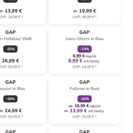
13,99 €
19,99 €
ab
:
ab
:
UVP
:
24,99 €
*
UVP
:
49,99 €
*
family
rabatt
Reserviert
GAP
GAP
in Hellblau/ Weiß
Jeans-Shorts in Blau
-
55
%
-
74
%
9,99 €
regulär
26,99 €
8,99 €
mit family
UVP
:
59,99 €
*
UVP
:
34,99 €
*
family
rabatt
GAP
GAP
ouson in Blau
Pullover in Bunt
-
58
%
-
60
%
15,99 €
ab
:
regulär
24,99 €
13,99 €
ab
:
ab
:
mit family
UVP
:
59,95 €
*
UVP
:
34,99 €
*
GAP
GAP