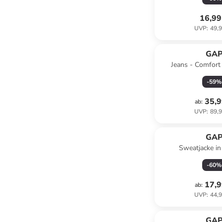
16,99
UVP
:
49,9
GA
Jeans - Comfort f
-
59
%
35,9
ab
:
UVP
:
89,9
GA
Sweatjacke in
-
60
%
17,9
ab
:
UVP
:
44,9
GA