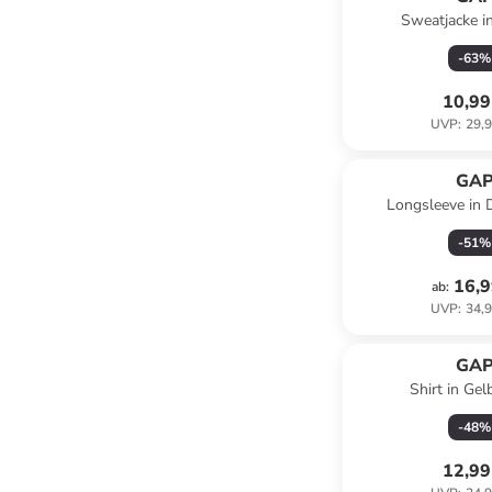
Sweatjacke i
-
63
%
10,99
UVP
:
29,9
GA
Longsleeve in 
-
51
%
16,9
ab
:
UVP
:
34,9
GA
Shirt in Gel
-
48
%
12,99