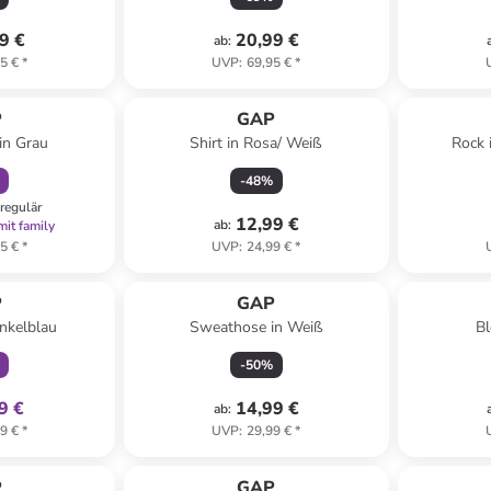
9 €
20,99 €
ab
:
5 €
*
UVP
:
69,95 €
*
abatt
P
GAP
in Grau
Shirt in Rosa/ Weiß
Rock 
-
48
%
regulär
12,99 €
ab
:
mit family
5 €
*
UVP
:
24,99 €
*
klusiv
P
GAP
nkelblau
Sweathose in Weiß
Bl
-
50
%
9 €
14,99 €
ab
:
9 €
*
UVP
:
29,99 €
*
P
GAP