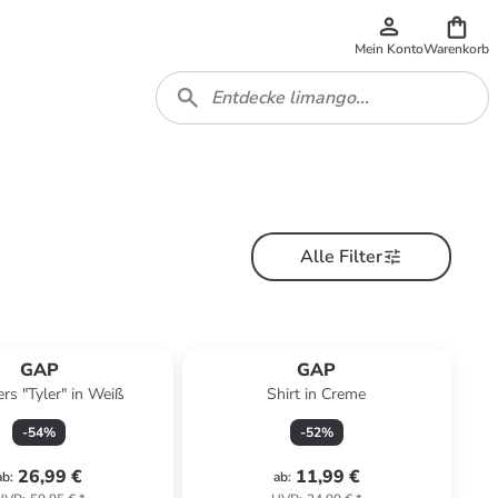
Mein Konto
Warenkorb
Alle Filter
GAP
GAP
rs "Tyler" in Weiß
Shirt in Creme
-
54
%
-
52
%
26,99 €
11,99 €
ab
:
ab
: