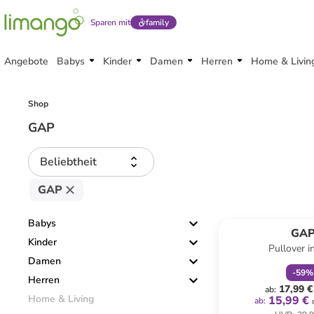
Sparen mit
family
Angebote
Babys
Kinder
Damen
Herren
Home & Livin
Shop
GAP
Beliebtheit
GAP
family
r
Babys
GA
Kinder
Pullover i
Damen
-
59
%
Herren
17,99 €
ab
:
Home & Living
15,99 €
ab
: