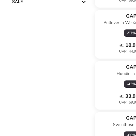
UVP
:
39,9
SALE
GA
Pullover in Weiß
-
57
%
18,9
ab
:
UVP
:
44,9
GA
Hoodie in
-
43
%
33,9
ab
:
UVP
:
59,9
GA
Sweathose 
-
66
%