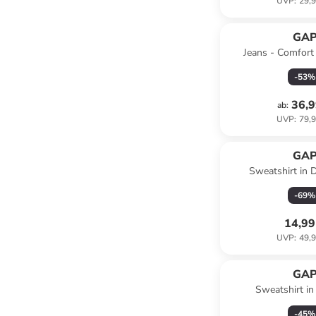
UVP
:
29,9
GA
Jeans - Comfort f
-
53
%
36,9
ab
:
UVP
:
79,9
GA
Sweatshirt in 
-
69
%
14,99
UVP
:
49,9
GA
Sweatshirt in
-
45
%