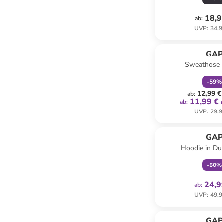
18,9
ab
:
UVP
:
34,9
family
r
GA
Sweathose 
-
59
%
12,99 €
ab
:
11,99 €
ab
:
UVP
:
29,9
family
ex
GA
Hoodie in Du
-
50
%
24,9
ab
:
UVP
:
49,9
GA