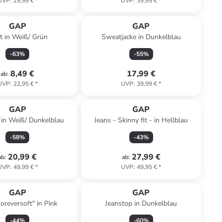
UVP
:
29,99 €
*
UVP
:
39,95 €
*
GAP
GAP
rt in Weiß/ Grün
Sweatjacke in Dunkelblau
-
63
%
-
55
%
8,49 €
17,99 €
ab
:
UVP
:
22,95 €
*
UVP
:
39,99 €
*
GAP
GAP
 in Weiß/ Dunkelblau
Jeans - Skinny fit - in Hellblau
-
58
%
-
43
%
20,99 €
27,99 €
ab
:
ab
:
UVP
:
49,99 €
*
UVP
:
49,95 €
*
GAP
GAP
Foreversoft" in Pink
Jeanstop in Dunkelblau
-
44
%
-
60
%