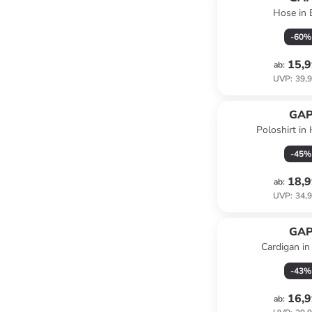
Hose in 
-
60
%
15,9
ab
:
UVP
:
39,9
GA
Poloshirt in 
-
45
%
18,9
ab
:
UVP
:
34,9
GA
Cardigan i
-
43
%
16,9
ab
: