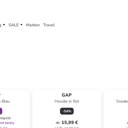
g
SALE
Marken
Travel
abatt
P
GAP
n Blau
Hoodie in Rot
Sneake
-
54
%
regulär
15,99 €
ab
:
mit family