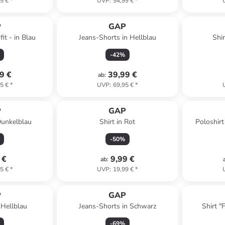
5 €
*
UVP
:
54,99 €
*
P
GAP
it - in Blau
Jeans-Shorts in Hellblau
Shi
-
42
%
9 €
39,99 €
ab
:
5 €
*
UVP
:
69,95 €
*
P
GAP
Dunkelblau
Shirt in Rot
Poloshirt
-
50
%
 €
9,99 €
ab
:
5 €
*
UVP
:
19,99 €
*
P
GAP
 Hellblau
Jeans-Shorts in Schwarz
Shirt "
-
69
%