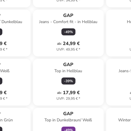
5 €
*
UVP
:
34,99 €
*
P
GAP
/ Dunkelblau
Jeans - Comfort fit - in Hellblau
Ho
-
49
%
9 €
24,99 €
ab
:
9 €
*
UVP
:
49,95 €
*
P
GAP
 Weiß
Top in Hellblau
Jeans-
-
39
%
9 €
17,99 €
ab
:
9 €
*
UVP
:
29,95 €
*
family
exklusiv
P
GAP
in Grün
Top in Dunkelbraun/ Weiß
Winter
-
49
%