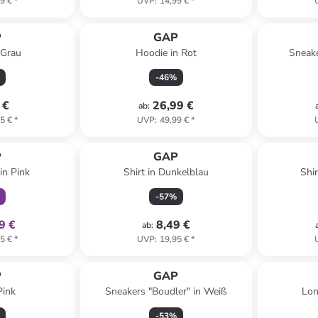
9 €
*
UVP
:
14,99 €
*
P
GAP
 Grau
Hoodie in Rot
Sneake
-
46
%
 €
26,99 €
ab
:
5 €
*
UVP
:
49,99 €
*
klusiv
P
GAP
in Pink
Shirt in Dunkelblau
Shi
-
57
%
9 €
8,49 €
ab
:
5 €
*
UVP
:
19,95 €
*
P
GAP
Pink
Sneakers "Boudler" in Weiß
Lon
-
53
%