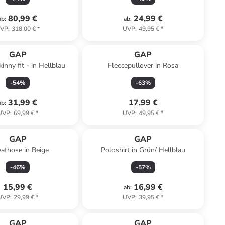
80,99 €
24,99 €
ab
:
ab
:
VP
:
318,00 €
*
UVP
:
49,95 €
*
GAP
GAP
inny fit - in Hellblau
Fleecepullover in Rosa
-
54
%
-
63
%
31,99 €
17,99 €
ab
:
UVP
:
69,99 €
*
UVP
:
49,95 €
*
GAP
GAP
athose in Beige
Poloshirt in Grün/ Hellblau
-
46
%
-
57
%
15,99 €
16,99 €
ab
:
UVP
:
29,99 €
*
UVP
:
39,95 €
*
GAP
GAP