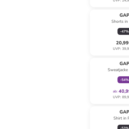
UVP
:
24,9
GA
Shorts in
-
47
%
20,99
UVP
:
39,9
family
ex
GA
Sweatjacke 
-
54
%
40,9
ab
:
UVP
:
89,9
GA
Shirt in 
-
53
%