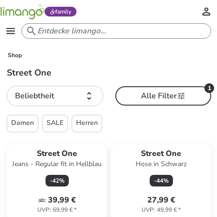
family
Shop
Street One
1
Beliebtheit
Alle Filter
Damen
SALE
Herren
Street One
Street One
Jeans - Regular fit in Hellblau
Hose in Schwarz
-
42
%
-
44
%
39,99 €
27,99 €
ab
:
UVP
:
69,99 €
*
UVP
:
49,99 €
*