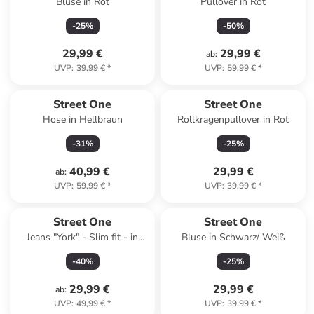
Bluse in Rot
Pullover in Rot
-
25
%
-
50
%
29,99 €
29,99 €
ab
:
UVP
:
39,99 €
*
UVP
:
59,99 €
*
Street One
Street One
Hose in Hellbraun
Rollkragenpullover in Rot
-
31
%
-
25
%
40,99 €
29,99 €
ab
:
UVP
:
59,99 €
*
UVP
:
39,99 €
*
Street One
Street One
Jeans "York" - Slim fit - in
Bluse in Schwarz/ Weiß
Blau
-
40
%
-
25
%
29,99 €
29,99 €
ab
:
UVP
:
49,99 €
*
UVP
:
39,99 €
*