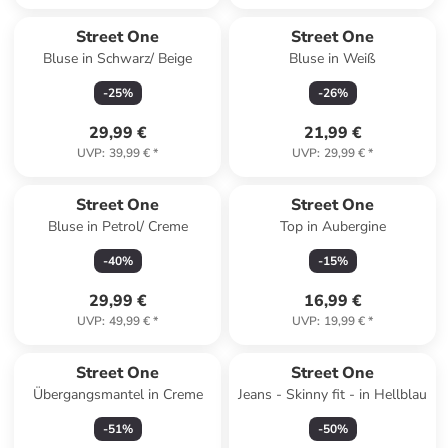
Street One
Street One
Bluse in Schwarz/ Beige
Bluse in Weiß
-
25
%
-
26
%
29,99 €
21,99 €
UVP
:
39,99 €
*
UVP
:
29,99 €
*
Street One
Street One
Bluse in Petrol/ Creme
Top in Aubergine
-
40
%
-
15
%
29,99 €
16,99 €
UVP
:
49,99 €
*
UVP
:
19,99 €
*
Street One
Street One
Übergangsmantel in Creme
Jeans - Skinny fit - in Hellblau
-
51
%
-
50
%