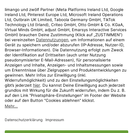
Rechtliches
Kundenservice
Shop
Aktionen
Travel
limango.nl
limango.pl