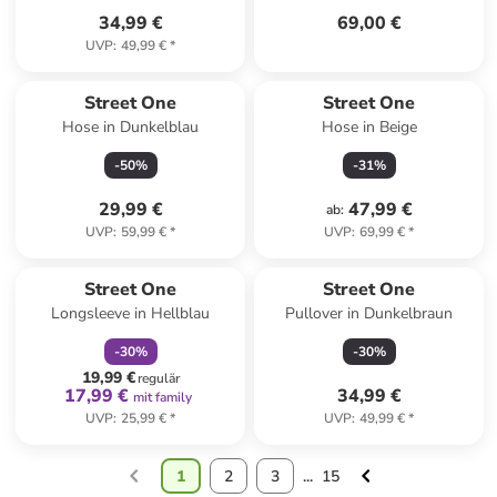
34,99 €
69,00 €
UVP
:
49,99 €
*
Street One
Street One
Hose in Dunkelblau
Hose in Beige
-
50
%
-
31
%
29,99 €
47,99 €
ab
:
UVP
:
59,99 €
*
UVP
:
69,99 €
*
family
rabatt
Street One
Street One
Longsleeve in Hellblau
Pullover in Dunkelbraun
-
30
%
-
30
%
19,99 €
regulär
17,99 €
34,99 €
mit family
UVP
:
25,99 €
*
UVP
:
49,99 €
*
1
2
3
...
15