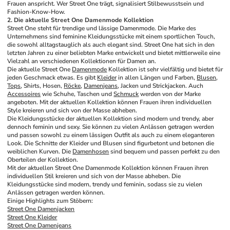
Frauen anspricht. Wer Street One trägt, signalisiert Stilbewusstsein und 
Fashion-Know-How.
2. Die aktuelle Street One Damenmode Kollektion
Street One steht für trendige und lässige Damenmode. Die Marke des 
Unternehmens sind feminine Kleidungsstücke mit einem sportlichen Touch, 
die sowohl alltagstauglich als auch elegant sind. Street One hat sich in den 
letzten Jahren zu einer beliebten Marke entwickelt und bietet mittlerweile eine 
Vielzahl an verschiedenen Kollektionen für Damen an.
Die aktuelle Street One 
Damenmode
 Kollektion ist sehr vielfältig und bietet für 
jeden Geschmack etwas. Es gibt 
Kleider
 in allen Längen und Farben, 
Blusen
, 
Tops
, Shirts, Hosen, 
Röcke
, 
Damenjeans
, Jacken und Strickjacken. Auch 
Accessoires
 wie Schuhe, Taschen und 
Schmuck
 werden von der Marke 
angeboten. Mit der aktuellen Kollektion können Frauen ihren individuellen 
Style kreieren und sich von der Masse abheben.
Die Kleidungsstücke der aktuellen Kollektion sind modern und trendy, aber 
dennoch feminin und sexy. Sie können zu vielen Anlässen getragen werden 
und passen sowohl zu einem lässigen Outfit als auch zu einem eleganteren 
Look. Die Schnitte der Kleider und Blusen sind figurbetont und betonen die 
weiblichen Kurven. Die 
Damenhosen
 sind bequem und passen perfekt zu den 
Oberteilen der Kollektion.
Mit der aktuellen Street One Damenmode Kollektion können Frauen ihren 
individuellen Stil kreieren und sich von der Masse abheben. Die 
Kleidungsstücke sind modern, trendy und feminin, sodass sie zu vielen 
Anlässen getragen werden können.
Einige Highlights zum Stöbern:
Street One Damenjacken
Street One Kleider
Street One Damenjeans