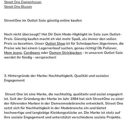
Street One Damenhosen
Street One Blusen
StreetOne im Outlet Sale günstig online kaufen
Noch nicht überzeugt? Hol Dir Dein Mode-Highlight im Sale zum Outlet-
Preis. Günstig kaufen macht eh viel mehr Spaß, als immer den vollen 
Preis zu bezahlen. Unser 
Outlet Shop
 ist für Schnäppchen-Jägerinnen, die 
Preise wie bei einem Lagerverkauf suchen, genau richtig! Ob Pullover, 
Mom Jeans
, 
Cardigans
 oder 
Damen Strickjacken
 - in unserem Outlet Sale 
werdet ihr fündig - versprochen! 
3. Hintergründe der Marke: Nachhaltigkeit, Qualität und soziales 
Engagement
 Street One ist eine Marke, die nachhaltig, qualitativ und sozial engagiert 
ist. Seit der Gründung der Marke im Jahr 1984 hat sich StreetOne zu einer 
der führenden Marken in der Damenmodebranche entwickelt. Street One 
setzt sich für Nachhaltigkeit in der Modebranche ein und bietet 
hochwertige und langlebige Kleidungsstücke an. Die Marke ist stolz auf 
ihre soziale Engagement und unterstützt verschiedene soziale Projekte.