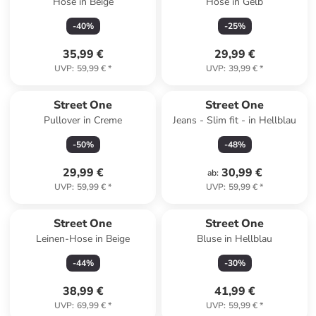
Hose in Beige
Hose in Gelb
-
40
%
-
25
%
35,99 €
29,99 €
UVP
:
59,99 €
*
UVP
:
39,99 €
*
Street One
Street One
Pullover in Creme
Jeans - Slim fit - in Hellblau
-
50
%
-
48
%
29,99 €
30,99 €
ab
:
UVP
:
59,99 €
*
UVP
:
59,99 €
*
Street One
Street One
Leinen-Hose in Beige
Bluse in Hellblau
-
44
%
-
30
%
38,99 €
41,99 €
UVP
:
69,99 €
*
UVP
:
59,99 €
*