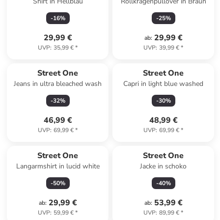
Shirt in Hellblau
Rollkragenpullover in Braun
-
16
%
-
25
%
29,99 €
29,99 €
ab
:
UVP
:
35,99 €
*
UVP
:
39,99 €
*
Street One
Street One
Jeans in ultra bleached wash
Capri in light blue washed
-
32
%
-
30
%
46,99 €
48,99 €
UVP
:
69,99 €
*
UVP
:
69,99 €
*
Street One
Street One
Langarmshirt in lucid white
Jacke in schoko
-
50
%
-
40
%
29,99 €
53,99 €
ab
:
ab
:
UVP
:
59,99 €
*
UVP
:
89,99 €
*