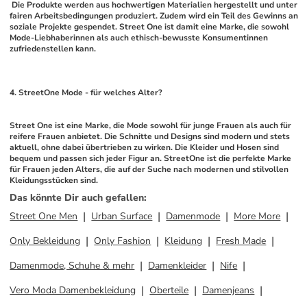
 Die Produkte werden aus hochwertigen Materialien hergestellt und unter 
fairen Arbeitsbedingungen produziert. Zudem wird ein Teil des Gewinns an 
soziale Projekte gespendet. Street One ist damit eine Marke, die sowohl 
Mode-Liebhaberinnen als auch ethisch-bewusste Konsumentinnen 
zufriedenstellen kann.
4. StreetOne Mode - für welches Alter?
Street One ist eine Marke, die Mode sowohl für junge Frauen als auch für 
reifere Frauen anbietet. Die Schnitte und Designs sind modern und stets 
aktuell, ohne dabei übertrieben zu wirken. Die Kleider und Hosen sind 
bequem und passen sich jeder Figur an. StreetOne ist die perfekte Marke 
für Frauen jeden Alters, die auf der Suche nach modernen und stilvollen 
Kleidungsstücken sind.
Das könnte Dir auch gefallen
:
Street One Men
Urban Surface
Damenmode
More More
Only Bekleidung
Only Fashion
Kleidung
Fresh Made
Damenmode, Schuhe & mehr
Damenkleider
Nife
Vero Moda Damenbekleidung
Oberteile
Damenjeans