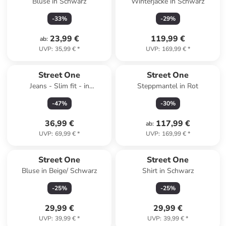
Bluse in Schwarz
Winterjacke in Schwarz
-
33
%
-
29
%
23,99 €
119,99 €
ab
:
UVP
:
35,99 €
*
UVP
:
169,99 €
*
Street One
Street One
Jeans - Slim fit - in
Steppmantel in Rot
Dunkelblau
-
47
%
-
30
%
36,99 €
117,99 €
ab
:
UVP
:
69,99 €
*
UVP
:
169,99 €
*
Street One
Street One
Bluse in Beige/ Schwarz
Shirt in Schwarz
-
25
%
-
25
%
29,99 €
29,99 €
UVP
:
39,99 €
*
UVP
:
39,99 €
*