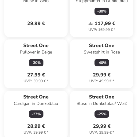
Bluse in Gelb
Steppmantel in Dunkelblau
-
30
%
29,99 €
117,99 €
ab
:
UVP
:
169,99 €
*
Street One
Street One
Pullover in Beige
Sweatshirt in Rosa
-
30
%
-
40
%
27,99 €
29,99 €
UVP
:
39,99 €
*
UVP
:
49,99 €
*
Street One
Street One
Cardigan in Dunkelblau
Bluse in Dunkelblau/ Weiß
-
27
%
-
25
%
28,99 €
29,99 €
UVP
:
39,99 €
*
UVP
:
39,99 €
*