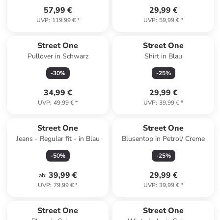
57,99 €
29,99 €
UVP
:
119,99 €
*
UVP
:
59,99 €
*
Street One
Street One
Pullover in Schwarz
Shirt in Blau
-
30
%
-
25
%
34,99 €
29,99 €
UVP
:
49,99 €
*
UVP
:
39,99 €
*
Street One
Street One
Jeans - Regular fit - in Blau
Blusentop in Petrol/ Creme
-
50
%
-
25
%
39,99 €
29,99 €
ab
:
UVP
:
79,99 €
*
UVP
:
39,99 €
*
Street One
Street One