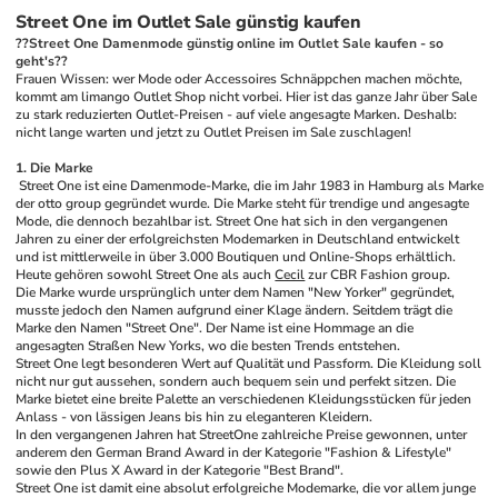
Street One im Outlet Sale günstig kaufen
??Street One Damenmode günstig online im Outlet Sale kaufen - so 
geht's??
Frauen Wissen: wer Mode oder Accessoires Schnäppchen machen möchte, 
kommt am limango Outlet Shop nicht vorbei. Hier ist das ganze Jahr über Sale 
zu stark reduzierten Outlet-Preisen - auf viele angesagte Marken. Deshalb: 
nicht lange warten und jetzt zu Outlet Preisen im Sale zuschlagen! 
1. Die Marke
 Street One ist eine Damenmode-Marke, die im Jahr 1983 in Hamburg als Marke 
der otto group gegründet wurde. Die Marke steht für trendige und angesagte 
Mode, die dennoch bezahlbar ist. Street One hat sich in den vergangenen 
Jahren zu einer der erfolgreichsten Modemarken in Deutschland entwickelt 
und ist mittlerweile in über 3.000 Boutiquen und Online-Shops erhältlich. 
Heute gehören sowohl Street One als auch 
Cecil
 zur CBR Fashion group.
Die Marke wurde ursprünglich unter dem Namen "New Yorker" gegründet, 
musste jedoch den Namen aufgrund einer Klage ändern. Seitdem trägt die 
Marke den Namen "Street One". Der Name ist eine Hommage an die 
angesagten Straßen New Yorks, wo die besten Trends entstehen.
Street One legt besonderen Wert auf Qualität und Passform. Die Kleidung soll 
nicht nur gut aussehen, sondern auch bequem sein und perfekt sitzen. Die 
Marke bietet eine breite Palette an verschiedenen Kleidungsstücken für jeden 
Anlass - von lässigen Jeans bis hin zu eleganteren Kleidern.
In den vergangenen Jahren hat StreetOne zahlreiche Preise gewonnen, unter 
anderem den German Brand Award in der Kategorie "Fashion & Lifestyle" 
sowie den Plus X Award in der Kategorie "Best Brand".
Street One ist damit eine absolut erfolgreiche Modemarke, die vor allem junge 