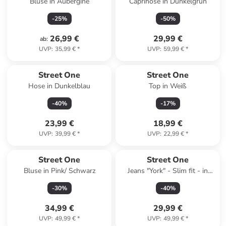
Bluse in Aubergine
Caprihose in Dunkelgrün
-
25
%
-
50
%
26,99 €
29,99 €
ab
:
UVP
:
35,99 €
*
UVP
:
59,99 €
*
Reserviert
Street One
Street One
Hose in Dunkelblau
Top in Weiß
-
40
%
-
17
%
23,99 €
18,99 €
UVP
:
39,99 €
*
UVP
:
22,99 €
*
Street One
Street One
Bluse in Pink/ Schwarz
Jeans "York" - Slim fit - in
Grau
-
30
%
-
40
%
34,99 €
29,99 €
UVP
:
49,99 €
*
UVP
:
49,99 €
*