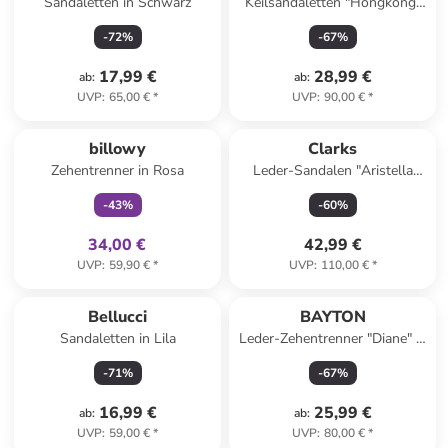
Sandaletten in Schwarz
Keilsandaletten "Hongkong"
in Gold
-
72
%
-
67
%
17,99 €
28,99 €
ab
:
ab
:
UVP
:
65,00 €
*
UVP
:
90,00 €
*
family
exklusiv
billowy
Clarks
Zehentrenner in Rosa
Leder-Sandalen "Aristella
Sun" in Schwarz
-
43
%
-
60
%
34,00 €
42,99 €
UVP
:
59,90 €
*
UVP
:
110,00 €
*
Bellucci
BAYTON
Sandaletten in Lila
Leder-Zehentrenner "Diane" in
Hellgrün
-
71
%
-
67
%
16,99 €
25,99 €
ab
:
ab
:
UVP
:
59,00 €
*
UVP
:
80,00 €
*