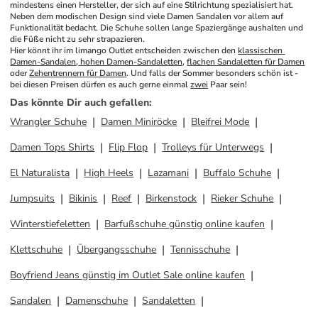
mindestens einen Hersteller, der sich auf eine Stilrichtung spezialisiert hat. 
Neben dem modischen Design sind viele Damen Sandalen vor allem auf 
Funktionalität bedacht. Die Schuhe sollen lange Spaziergänge aushalten und 
die Füße nicht zu sehr strapazieren.
Hier könnt ihr im limango Outlet entscheiden zwischen den 
klassischen 
Damen-Sandalen
,
 hohen Damen-Sandaletten
, 
flachen Sandaletten für Damen
oder 
Zehentrennern für Damen
. Und falls der Sommer besonders schön ist - 
bei diesen Preisen dürfen es auch gerne einmal 
zwei
 Paar sein!
Das könnte Dir auch gefallen
:
Wrangler Schuhe
Damen Miniröcke
Bleifrei Mode
Damen Tops Shirts
Flip Flop
Trolleys für Unterwegs
El Naturalista
High Heels
Lazamani
Buffalo Schuhe
Jumpsuits
Bikinis
Reef
Birkenstock
Rieker Schuhe
Winterstiefeletten
Barfußschuhe günstig online kaufen
Klettschuhe
Übergangsschuhe
Tennisschuhe
Boyfriend Jeans günstig im Outlet Sale online kaufen
Sandalen
Damenschuhe
Sandaletten