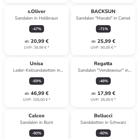
s.Oliver
BACKSUN
Sandalen in Hellbraun
Sandalen "Manabi" in Camel
-
47
%
-
71
%
20,99 €
25,99 €
ab
:
ab
:
UVP
:
39,99 €
*
UVP
:
90,00 €
*
Unisa
Regatta
Leder-Keilsandaletten in
Sandalen ''Vendeavour'' in
Creme
Weiß/ Dunkelblau
-
69
%
-
48
%
46,99 €
17,99 €
ab
:
ab
:
UVP
:
155,00 €
*
UVP
:
35,00 €
*
Calceo
Bellucci
Sandalen in Bunt
Sandaletten in Schwarz
-
80
%
-
60
%