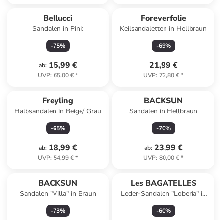
Bellucci
Foreverfolie
Sandalen in Pink
Keilsandaletten in Hellbraun
-
75
%
-
69
%
15,99 €
21,99 €
ab
:
UVP
:
65,00 €
*
UVP
:
72,80 €
*
Freyling
BACKSUN
Halbsandalen in Beige/ Grau
Sandalen in Hellbraun
-
65
%
-
70
%
18,99 €
23,99 €
ab
:
ab
:
UVP
:
54,99 €
*
UVP
:
80,00 €
*
BACKSUN
Les BAGATELLES
Sandalen "Villa" in Braun
Leder-Sandalen "Loberia" in
Hellbraun
-
73
%
-
60
%