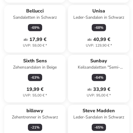
Bellucci
Unisa
Sandaletten in Schwarz
Leder-Sandalen in Schwarz
-
69
%
-
68
%
17,99 €
40,99 €
ab
:
ab
:
UVP
:
59,00 €
*
UVP
:
129,90 €
*
Sixth Sens
Sunbay
Zehensandalen in Beige
Keilsandaletten "Semi-
Compensees" in Schwarz
-
63
%
-
64
%
19,99 €
33,99 €
ab
:
UVP
:
55,00 €
*
UVP
:
95,00 €
*
billowy
Steve Madden
Zehentrenner in Schwarz
Leder-Sandalen in Schwarz
-
21
%
-
65
%