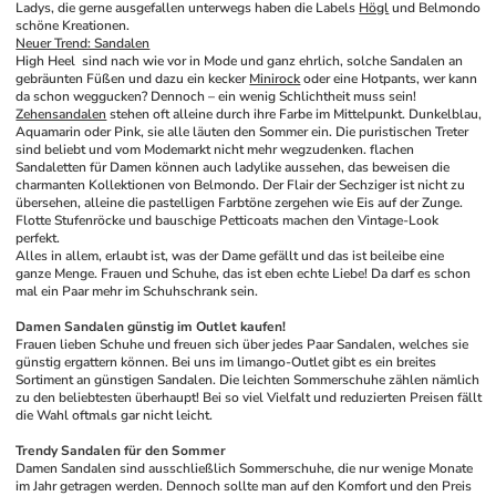
Ladys, die gerne ausgefallen unterwegs haben die Labels 
Högl
 und Belmondo 
schöne Kreationen. 
Neuer Trend: Sandalen
High Heel  sind nach wie vor in Mode und ganz ehrlich, solche Sandalen an 
gebräunten Füßen und dazu ein kecker 
Minirock
 oder eine Hotpants, wer kann 
da schon weggucken? Dennoch – ein wenig Schlichtheit muss sein! 
Zehensandalen
 stehen oft alleine durch ihre Farbe im Mittelpunkt. Dunkelblau, 
Aquamarin oder Pink, sie alle läuten den Sommer ein. Die puristischen Treter 
sind beliebt und vom Modemarkt nicht mehr wegzudenken. flachen 
Sandaletten für Damen können auch ladylike aussehen, das beweisen die 
charmanten Kollektionen von Belmondo. Der Flair der Sechziger ist nicht zu 
übersehen, alleine die pastelligen Farbtöne zergehen wie Eis auf der Zunge. 
Flotte Stufenröcke und bauschige Petticoats machen den Vintage-Look 
perfekt.
Alles in allem, erlaubt ist, was der Dame gefällt und das ist beileibe eine 
ganze Menge. Frauen und Schuhe, das ist eben echte Liebe! Da darf es schon 
mal ein Paar mehr im Schuhschrank sein.
Damen Sandalen günstig im Outlet kaufen!
Frauen lieben Schuhe und freuen sich über jedes Paar Sandalen, welches sie 
günstig ergattern können. Bei uns im limango-Outlet gibt es ein breites 
Sortiment an günstigen Sandalen. Die leichten Sommerschuhe zählen nämlich 
zu den beliebtesten überhaupt! Bei so viel Vielfalt und reduzierten Preisen fällt 
die Wahl oftmals gar nicht leicht.
Trendy Sandalen für den Sommer
Damen Sandalen sind ausschließlich Sommerschuhe, die nur wenige Monate 
im Jahr getragen werden. Dennoch sollte man auf den Komfort und den Preis 