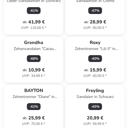
Leder-Sandaletten in Schwarz
Sandaletten in Creme
-
61
%
-
67
%
41,99 €
28,99 €
ab
:
ab
:
UVP
:
110,00 €
*
UVP
:
90,00 €
*
Grendha
Roxy
Zehensandalen "Cacau
Zehentrenner "Lili II" in
Celebre" in Hellbraun
Hellbraun
-
68
%
-
60
%
10,99 €
15,99 €
ab
:
ab
:
UVP
:
34,99 €
*
UVP
:
40,00 €
*
BAYTON
Freyling
Zehentrenner "Diane" in
Sandalen in Schwarz
Schwarz
-
62
%
-
65
%
25,99 €
20,99 €
ab
:
UVP
:
70,00 €
*
UVP
:
59,99 €
*