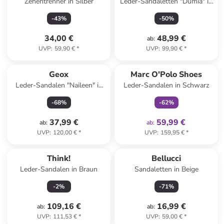
Zehentrenner in Silber
Leder-Sandaletten "Dumia" in
Hellbraun/ Grün
-
43
%
-
50
%
34,00 €
48,99 €
ab
:
UVP
:
59,90 €
*
UVP
:
99,90 €
*
family
exklusiv
Geox
Marc O'Polo Shoes
Leder-Sandalen "Naileen" in
Leder-Sandalen in Schwarz
Hellbraun/ Weiß
-
68
%
-
62
%
37,99 €
59,99 €
ab
:
ab
:
UVP
:
120,00 €
*
UVP
:
159,95 €
*
Think!
Bellucci
Leder-Sandalen in Braun
Sandaletten in Beige
-
2
%
-
71
%
109,16 €
16,99 €
ab
:
ab
:
UVP
:
111,53 €
*
UVP
:
59,00 €
*