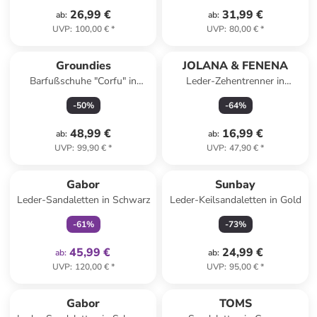
26,99 €
31,99 €
ab
:
ab
:
UVP
:
100,00 €
*
UVP
:
80,00 €
*
Groundies
JOLANA & FENENA
Barfußschuhe "Corfu" in
Leder-Zehentrenner in
Schwarz
Hellbraun
-
50
%
-
64
%
48,99 €
16,99 €
ab
:
ab
:
UVP
:
99,90 €
*
UVP
:
47,90 €
*
family
exklusiv
Gabor
Sunbay
Leder-Sandaletten in Schwarz
Leder-Keilsandaletten in Gold
-
61
%
-
73
%
45,99 €
24,99 €
ab
:
ab
:
UVP
:
120,00 €
*
UVP
:
95,00 €
*
Top deal
Gabor
TOMS