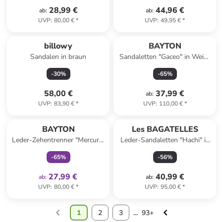
28,99 €
44,96 €
ab
:
ab
:
UVP
:
80,00 €
*
UVP
:
49,95 €
*
billowy
BAYTON
Sandalen in braun
Sandaletten "Gaceo" in Weiß/
Bunt
-
30
%
-
65
%
58,00 €
37,99 €
ab
:
UVP
:
83,90 €
*
UVP
:
110,00 €
*
family
exklusiv
BAYTON
Les BAGATELLES
Leder-Zehentrenner "Mercure"
Leder-Sandaletten "Hachi" in
in Hellgrün
Hellbraun
-
65
%
-
56
%
27,99 €
40,99 €
ab
:
ab
:
UVP
:
80,00 €
*
UVP
:
95,00 €
*
1
2
3
...
93+