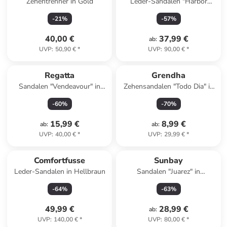
Zehentrenner in Gold
Leder-Sandalen "Harbor
Backstrap" in Schwarz/ Grau
-
21
%
-
57
%
40,00 €
37,99 €
ab
:
UVP
:
50,90 €
*
UVP
:
90,00 €
*
Regatta
Grendha
Sandalen "Vendeavour" in
Zehensandalen "Todo Dia" in
Türkis
Gold
-
60
%
-
70
%
15,99 €
8,99 €
ab
:
ab
:
UVP
:
40,00 €
*
UVP
:
29,99 €
*
Comfortfusse
Sunbay
Leder-Sandalen in Hellbraun
Sandalen "Juarez" in
Hellbraun
-
64
%
-
63
%
49,99 €
28,99 €
ab
:
UVP
:
140,00 €
*
UVP
:
80,00 €
*