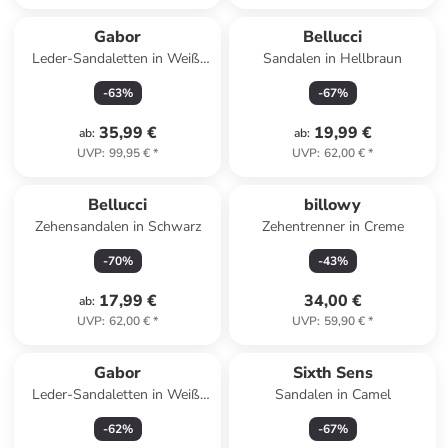
Gabor
Bellucci
Leder-Sandaletten in Weiß/
Sandalen in Hellbraun
Mint
-
63
%
-
67
%
35,99 €
19,99 €
ab
:
ab
:
UVP
:
99,95 €
*
UVP
:
62,00 €
*
Bellucci
billowy
Zehensandalen in Schwarz
Zehentrenner in Creme
-
70
%
-
43
%
17,99 €
34,00 €
ab
:
UVP
:
62,00 €
*
UVP
:
59,90 €
*
Gabor
Sixth Sens
Leder-Sandaletten in Weiß/
Sandalen in Camel
Gold/ Silber
-
62
%
-
67
%