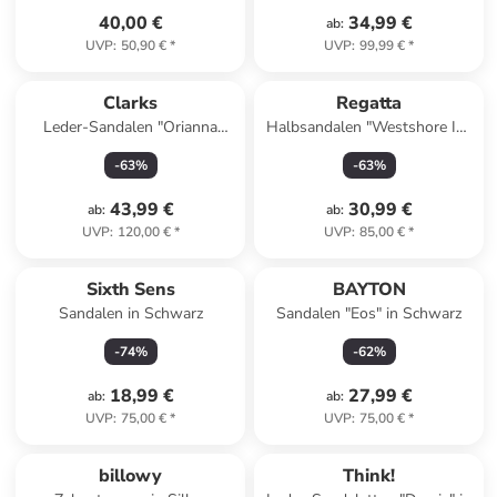
40,00 €
34,99 €
ab
:
UVP
:
50,90 €
*
UVP
:
99,99 €
*
Clarks
Regatta
Leder-Sandalen "Orianna
Halbsandalen "Westshore IV"
Twist" in Schwarz
in Taupe
-
63
%
-
63
%
43,99 €
30,99 €
ab
:
ab
:
UVP
:
120,00 €
*
UVP
:
85,00 €
*
Sixth Sens
BAYTON
Sandalen in Schwarz
Sandalen "Eos" in Schwarz
-
74
%
-
62
%
18,99 €
27,99 €
ab
:
ab
:
UVP
:
75,00 €
*
UVP
:
75,00 €
*
billowy
Think!