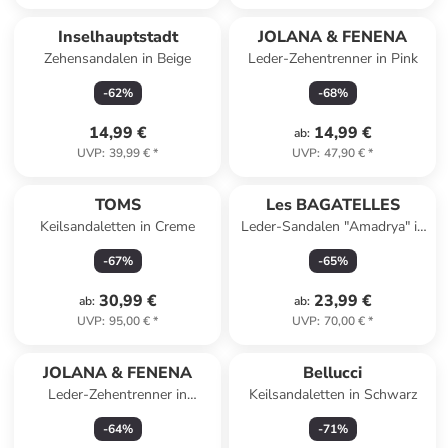
Inselhauptstadt
JOLANA & FENENA
Zehensandalen in Beige
Leder-Zehentrenner in Pink
-
62
%
-
68
%
14,99 €
14,99 €
ab
:
UVP
:
39,99 €
*
UVP
:
47,90 €
*
TOMS
Les BAGATELLES
Keilsandaletten in Creme
Leder-Sandalen "Amadrya" in
Hellbraun
-
67
%
-
65
%
30,99 €
23,99 €
ab
:
ab
:
UVP
:
95,00 €
*
UVP
:
70,00 €
*
JOLANA & FENENA
Bellucci
Leder-Zehentrenner in
Keilsandaletten in Schwarz
Hellbraun
-
64
%
-
71
%