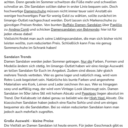
achten. Denn gerade im Sommer schwitzen die Füße mehr und schwellen 
schneller an. Die Sandalen sollten daher in erster Linie bequem sein. Doch 
hochwertige 
Damenschuhe
 müssen nicht immer teuer sein! Anstatt ein 
weniger hochwertiges Paar für wenig Geld zu wählen, sollte zunächst im 
limango-Outlet nachgeschaut werden. Dort lassen sich Markenschuhe zu 
günstigen Preisen finden. Von bunten 
Buffalo Damen-Sandalen
 über 
Papillio
zu 
Andrea Conti
 und schicken 
Damensandalen von Belmondo
: hier ist für 
jeden etwas dabei!
Vielleicht findet man auch seine Lieblingssandalen, die man sich bisher nicht 
leisten wollte, zum reduzierten Preis. Schließlich kann Frau nie genug 
Sommerschuhe im Schrank haben!
Sandalen Trends
Damen Sandalen werden jeden Sommer getragen. 
Nur die
 Farben, Formen und 
Modelle ändern sich stetig. Im limango-Outlet haben wir eine riesige Auswahl 
an tollen Sandalen für Euch im Angebot. Zudem sind dieses Jahr gleich 
mehrere Trends vertreten. Wer es gerne leger und natürlich mag, wird vom 
Retro-Look begeistert sein. Natürliche bis bunte Farben und angenehme 
Materialien wie Kork, Leinen und Leder zeichnen ihn aus. Wer es hingegen 
sexy und auffällig mag, der wird vom Vintage-Look überzeugt sein. Damen 
Sandalen im 50er Jahre Stil mit hohem Absatz und 
Peeptoes
 liegen absolut im 
Trend. Der Keilabsatz ist dabei genau so beliebt wie der 
High Heel 
Absatz. Die 
klassischen Sandalen haben jedoch eine flache Sohle und sind um einiges 
bequemer als die Sandaletten. Bei so vielen reduzierten Sandalen kann man 
jedoch auch mehrfach zugreifen.
Große Auswahl – kleine Preise
Die Vielfalt an Damen Sandalen ist heute enorm. Für jeden Geschmack gibt es 