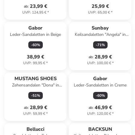
23,99 €
25,99 €
ab
:
UVP
:
124,95 €
*
UVP
:
65,00 €
*
Gabor
Sunbay
Leder-Sandaletten in Beige
Keilsandaletten "Angela" in
Schwarz
-
60
%
-
71
%
38,99 €
28,99 €
ab
:
UVP
:
99,95 €
*
UVP
:
100,00 €
*
MUSTANG SHOES
Gabor
Zehensandalen "Dona" in
Leder-Sandaletten in Creme
Bunt/ Hellbraun
-
51
%
-
60
%
28,99 €
46,99 €
ab
:
ab
:
UVP
:
59,99 €
*
UVP
:
120,00 €
*
Bellucci
BACKSUN