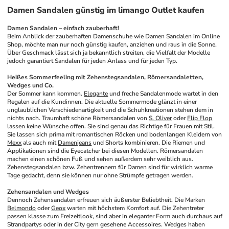
Damen Sandalen günstig im limango Outlet kaufen
Damen Sandalen – einfach zauberhaft!
Beim Anblick der zauberhaften Damenschuhe wie Damen Sandalen im Online 
Shop, möchte man nur noch günstig kaufen, anziehen und raus in die Sonne. 
Über Geschmack lässt sich ja bekanntlich streiten, die Vielfalt der Modelle 
jedoch garantiert Sandalen für jeden Anlass und für jeden Typ.
Heißes Sommerfeeling mit Zehenstegsandalen, Römersandaletten, 
Wedges und Co.
Der Sommer kann kommen. 
Elegante
 und freche Sandalenmode wartet in den 
Regalen auf die Kundinnen. Die aktuelle Sommermode glänzt in einer 
unglaublichen Verschiedenartigkeit und die Schuhkreationen stehen dem in 
nichts nach. Traumhaft schöne Römersandalen von 
S. Oliver
 oder 
Flip Flop
lassen keine Wünsche offen. Sie sind genau das Richtige für Frauen mit Stil. 
Sie lassen sich prima mit romantischen Röcken und bodenlangen Kleidern von 
Mexx
 als auch mit 
Damenjeans
 und Shorts kombinieren. Die Riemen und 
Applikationen sind die Eyecatcher bei diesen Modellen. Römersandalen 
machen einen schönen Fuß und sehen außerdem sehr weiblich aus. 
Zehenstegsandalen bzw. Zehentrennern für Damen sind für wirklich warme 
Tage gedacht, denn sie können nur ohne Strümpfe getragen werden. 
Zehensandalen und Wedges
Dennoch Zehensandalen erfreuen sich äußerster Beliebtheit. Die Marken 
Belmondo
 oder 
Geox
 warten mit höchstem Komfort auf. Die Zehentreter 
passen klasse zum Freizeitlook, sind aber in eleganter Form auch durchaus auf 
Strandpartys oder in der City gern gesehene Accessoires. Wedges haben 