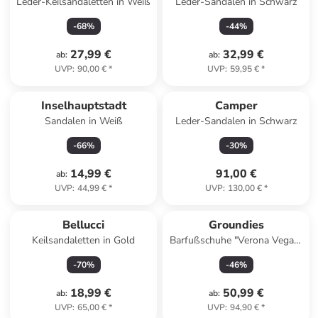
Leder-Keilsandaletten in Weiß
Leder-Sandalen in Schwarz
-
68
%
-
44
%
27,99 €
32,99 €
ab
:
ab
:
UVP
:
90,00 €
*
UVP
:
59,95 €
*
Inselhauptstadt
Camper
Sandalen in Weiß
Leder-Sandalen in Schwarz
-
66
%
-
30
%
14,99 €
91,00 €
ab
:
UVP
:
44,99 €
*
UVP
:
130,00 €
*
Bellucci
Groundies
Keilsandaletten in Gold
Barfußschuhe "Verona Vegan"
in Beige
-
70
%
-
46
%
18,99 €
50,99 €
ab
:
ab
:
UVP
:
65,00 €
*
UVP
:
94,90 €
*