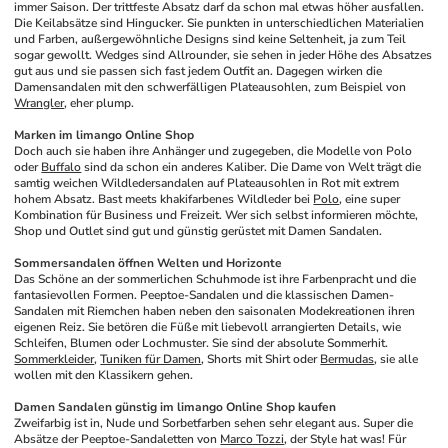
immer Saison. Der trittfeste Absatz darf da schon mal etwas höher ausfallen. 
Die Keilabsätze sind Hingucker. Sie punkten in unterschiedlichen Materialien 
und Farben, außergewöhnliche Designs sind keine Seltenheit, ja zum Teil 
sogar gewollt. Wedges sind Allrounder, sie sehen in jeder Höhe des Absatzes 
gut aus und sie passen sich fast jedem Outfit an. Dagegen wirken die 
Damensandalen mit den schwerfälligen Plateausohlen, zum Beispiel von 
Wrangler
, eher plump.
Marken im limango Online Shop
Doch auch sie haben ihre Anhänger und zugegeben, die Modelle von Polo 
oder 
Buffalo
 sind da schon ein anderes Kaliber. Die Dame von Welt trägt die 
samtig weichen Wildledersandalen auf Plateausohlen in Rot mit extrem 
hohem Absatz. Bast meets khakifarbenes Wildleder bei 
Polo
, eine super 
Kombination für Business und Freizeit. Wer sich selbst informieren möchte, 
Shop und Outlet sind gut und günstig gerüstet mit Damen Sandalen.
Sommersandalen öffnen Welten und Horizonte
Das Schöne an der sommerlichen Schuhmode ist ihre Farbenpracht und die 
fantasievollen Formen. Peeptoe-Sandalen und die klassischen Damen-
Sandalen mit Riemchen haben neben den saisonalen Modekreationen ihren 
eigenen Reiz. Sie betören die Füße mit liebevoll arrangierten Details, wie 
Schleifen, Blumen oder Lochmuster. Sie sind der absolute Sommerhit. 
Sommerkleider
, 
Tuniken für Damen
, Shorts mit Shirt oder 
Bermudas
, sie alle 
wollen mit den Klassikern gehen.
Damen Sandalen günstig im limango Online Shop kaufen
Zweifarbig ist in, Nude und Sorbetfarben sehen sehr elegant aus. Super die 
Absätze der Peeptoe-Sandaletten von 
Marco Tozzi
, der Style hat was! Für 