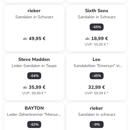
rieker
Sixth Sens
Sandalen in Schwarz
Sandalen in Schwarz
-
65
%
49,95 €
18,99 €
ab
:
ab
:
UVP
:
55,00 €
*
Steve Madden
Lee
Leder-Sandalen in Taupe
Sandaletten "Emersyn" in
Schwarz
-
64
%
-
45
%
35,99 €
32,99 €
ab
:
UVP
:
99,99 €
*
UVP
:
59,99 €
*
BAYTON
rieker
Leder-Zehentrenner "Mercure"
Sandalen in schwarz
in Grau
-
63
%
-
9
%