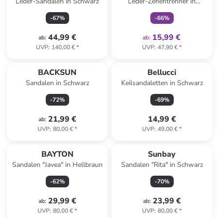
Leder-Sandalen in Schwarz
Leder-Zehentrenner in
Hellbraun
-
67
%
-
66
%
44,99 €
15,99 €
ab
:
ab
:
UVP
:
140,00 €
*
UVP
:
47,90 €
*
BACKSUN
Bellucci
Sandalen in Schwarz
Keilsandaletten in Schwarz
-
72
%
-
69
%
21,99 €
14,99 €
ab
:
UVP
:
80,00 €
*
UVP
:
49,00 €
*
BAYTON
Sunbay
Sandalen "Javea" in Hellbraun
Sandalen "Rita" in Schwarz
-
62
%
-
70
%
29,99 €
23,99 €
ab
:
ab
:
UVP
:
80,00 €
*
UVP
:
80,00 €
*