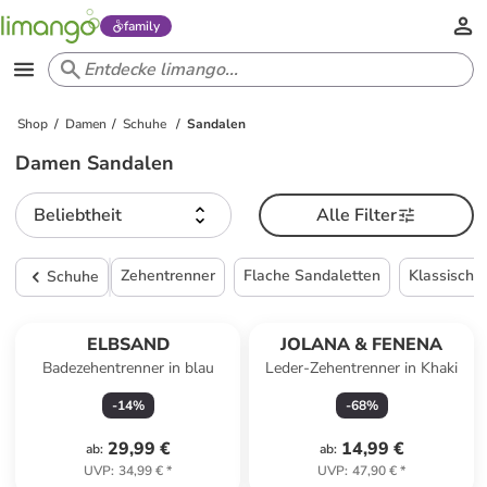
family
Shop
Damen
Schuhe
Sandalen
Damen Sandalen
Beliebtheit
Alle Filter
Zehentrenner
Flache Sandaletten
Klassische
Schuhe
ELBSAND
JOLANA & FENENA
Badezehentrenner in blau
Leder-Zehentrenner in Khaki
-
14
%
-
68
%
29,99 €
14,99 €
ab
:
ab
:
UVP
:
34,99 €
*
UVP
:
47,90 €
*