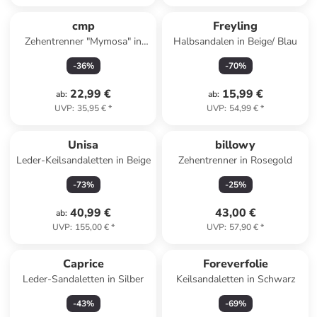
cmp
Freyling
Zehentrenner "Mymosa" in
Halbsandalen in Beige/ Blau
Schwarz
-
36
%
-
70
%
22,99 €
15,99 €
ab
:
ab
:
UVP
:
35,95 €
*
UVP
:
54,99 €
*
Unisa
billowy
Leder-Keilsandaletten in Beige
Zehentrenner in Rosegold
-
73
%
-
25
%
40,99 €
43,00 €
ab
:
UVP
:
155,00 €
*
UVP
:
57,90 €
*
Caprice
Foreverfolie
Leder-Sandaletten in Silber
Keilsandaletten in Schwarz
-
43
%
-
69
%