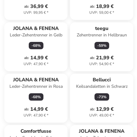
36,99 €
18,99 €
ab
:
ab
:
UVP
:
99,95 €
*
UVP
:
59,00 €
*
JOLANA & FENENA
teegu
Leder-Zehentrenner in Gelb
Zehentrenner in Hellbraun
-
68
%
-
59
%
14,99 €
21,99 €
ab
:
ab
:
UVP
:
47,90 €
*
UVP
:
54,90 €
*
JOLANA & FENENA
Bellucci
Leder-Zehentrenner in Rosa
Keilsandaletten in Schwarz
-
68
%
-
73
%
14,99 €
12,99 €
ab
:
ab
:
UVP
:
47,90 €
*
UVP
:
49,00 €
*
family
exklusiv
Comfortfusse
JOLANA & FENENA