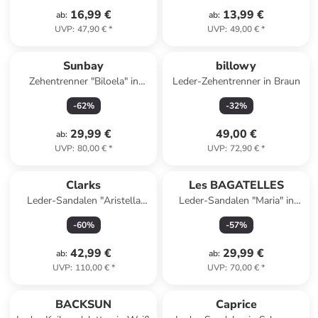
16,99 €
13,99 €
ab
:
ab
:
UVP
:
47,90 €
*
UVP
:
49,00 €
*
Sunbay
billowy
Zehentrenner "Biloela" in
Leder-Zehentrenner in Braun
Schwarz
-
62
%
-
32
%
29,99 €
49,00 €
ab
:
UVP
:
80,00 €
*
UVP
:
72,90 €
*
Clarks
Les BAGATELLES
Leder-Sandalen "Aristella
Leder-Sandalen "Maria" in
Sun" in Creme
Gold
-
60
%
-
57
%
42,99 €
29,99 €
ab
:
ab
:
UVP
:
110,00 €
*
UVP
:
70,00 €
*
BACKSUN
Caprice