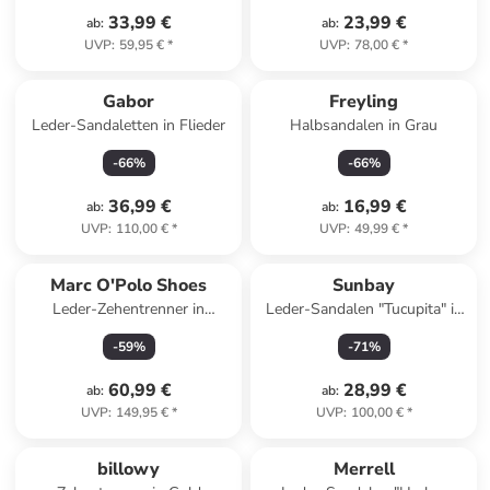
33,99 €
23,99 €
ab
:
ab
:
UVP
:
59,95 €
*
UVP
:
78,00 €
*
Gabor
Freyling
Leder-Sandaletten in Flieder
Halbsandalen in Grau
-
66
%
-
66
%
36,99 €
16,99 €
ab
:
ab
:
UVP
:
110,00 €
*
UVP
:
49,99 €
*
Marc O'Polo Shoes
Sunbay
Leder-Zehentrenner in
Leder-Sandalen "Tucupita" in
Hellbraun
Hellbraun
-
59
%
-
71
%
60,99 €
28,99 €
ab
:
ab
:
UVP
:
149,95 €
*
UVP
:
100,00 €
*
Top deal
billowy
Merrell