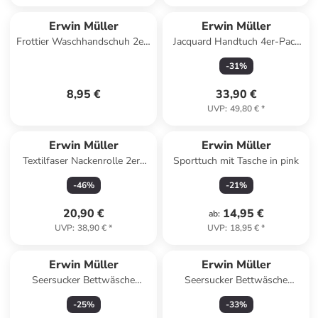
Erwin Müller
Erwin Müller
Frottier Waschhandschuh 2er-
Jacquard Handtuch 4er-Pack
Pack Karlsruhe in weiß
Ludwigsburg in beere
-
31
%
8,95 €
33,90 €
UVP
:
49,80 €
*
Erwin Müller
Erwin Müller
Textilfaser Nackenrolle 2er-
Sporttuch mit Tasche in pink
Pack Lech in weiß
-
46
%
-
21
%
20,90 €
14,95 €
ab
:
UVP
:
38,90 €
*
UVP
:
18,95 €
*
Erwin Müller
Erwin Müller
Seersucker Bettwäsche
Seersucker Bettwäsche
Rosenheim in gelb
Rosenheim in terra
-
25
%
-
33
%