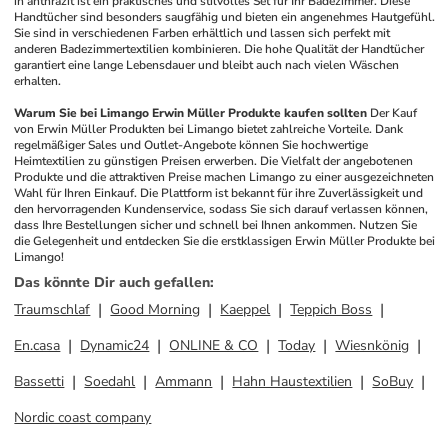
in anthrazit ist ein praktisches und stilvolles Set für Ihr Badezimmer. Diese 
Handtücher sind besonders saugfähig und bieten ein angenehmes Hautgefühl. 
Sie sind in verschiedenen Farben erhältlich und lassen sich perfekt mit 
anderen Badezimmertextilien kombinieren. Die hohe Qualität der Handtücher 
garantiert eine lange Lebensdauer und bleibt auch nach vielen Wäschen 
erhalten.
Warum Sie bei Limango Erwin Müller Produkte kaufen sollten
Der Kauf 
von Erwin Müller Produkten bei Limango bietet zahlreiche Vorteile. Dank 
regelmäßiger Sales und Outlet-Angebote können Sie hochwertige 
Heimtextilien zu günstigen Preisen erwerben. Die Vielfalt der angebotenen 
Produkte und die attraktiven Preise machen Limango zu einer ausgezeichneten 
Wahl für Ihren Einkauf. Die Plattform ist bekannt für ihre Zuverlässigkeit und 
den hervorragenden Kundenservice, sodass Sie sich darauf verlassen können, 
dass Ihre Bestellungen sicher und schnell bei Ihnen ankommen. Nutzen Sie 
die Gelegenheit und entdecken Sie die erstklassigen Erwin Müller Produkte bei 
Limango!
Das könnte Dir auch gefallen
:
Traumschlaf
Good Morning
Kaeppel
Teppich Boss
En.casa
Dynamic24
ONLINE & CO
Today
Wiesnkönig
Bassetti
Soedahl
Ammann
Hahn Haustextilien
SoBuy
Nordic coast company