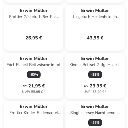
Erwin Müller
Erwin Müller
Frottier Gästetuch 6er-Pack
Liegetuch Heidenheim in
Sindelfingen in weiß
marine
26,95 €
43,95 €
Erwin Müller
Erwin Müller
Edel-Flanell Bettwäsche in rot
Kinder-Bettset 2-tlg. Hase in
weiß
-
60
%
-
55
%
21,95 €
23,95 €
ab
:
ab
:
UVP
:
55,95 €
*
UVP
:
53,90 €
*
Erwin Müller
Erwin Müller
Frottier Kinder-Bademantel
Single-Jersey Nachthemd in
mit Kapuze in lila
gelb
-
44
%