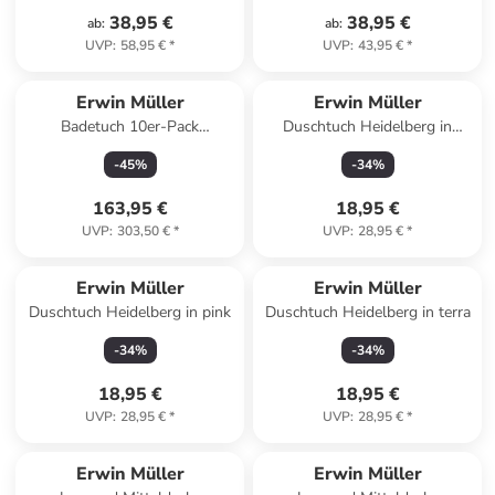
38,95 €
38,95 €
ab
:
ab
:
UVP
:
58,95 €
*
UVP
:
43,95 €
*
Erwin Müller
Erwin Müller
Badetuch 10er-Pack
Duschtuch Heidelberg in
Heidelberg in creme
hellblau
-
45
%
-
34
%
163,95 €
18,95 €
UVP
:
303,50 €
*
UVP
:
28,95 €
*
Erwin Müller
Erwin Müller
Duschtuch Heidelberg in pink
Duschtuch Heidelberg in terra
-
34
%
-
34
%
18,95 €
18,95 €
UVP
:
28,95 €
*
UVP
:
28,95 €
*
Erwin Müller
Erwin Müller