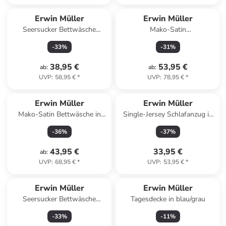
Erwin Müller
Erwin Müller
Seersucker Bettwäsche
Mako-Satin
Rosenheim in apfelgrün
Wendebettwäsche in blau-
-
33
%
-
31
%
weiß
38,95 €
53,95 €
ab
:
ab
:
UVP
:
58,95 €
*
UVP
:
78,95 €
*
Erwin Müller
Erwin Müller
Mako-Satin Bettwäsche in
Single-Jersey Schlafanzug in
gelb-grau
marine
-
36
%
-
37
%
43,95 €
33,95 €
ab
:
UVP
:
68,95 €
*
UVP
:
53,95 €
*
Erwin Müller
Erwin Müller
Seersucker Bettwäsche
Tagesdecke in blau/grau
Rosenheim in türkis
-
33
%
-
11
%