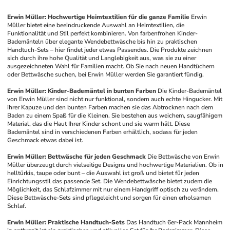
Erwin Müller: Hochwertige Heimtextilien für die ganze Familie
Erwin 
Müller bietet eine beeindruckende Auswahl an Heimtextilien, die 
Funktionalität und Stil perfekt kombinieren. Von farbenfrohen Kinder-
Bademänteln über elegante Wendebettwäsche bis hin zu praktischen 
Handtuch-Sets – hier findet jeder etwas Passendes. Die Produkte zeichnen 
sich durch ihre hohe Qualität und Langlebigkeit aus, was sie zu einer 
ausgezeichneten Wahl für Familien macht. Ob Sie nach neuen Handtüchern 
oder Bettwäsche suchen, bei Erwin Müller werden Sie garantiert fündig.
Erwin Müller: Kinder-Bademäntel in bunten Farben
Die Kinder-Bademäntel 
von Erwin Müller sind nicht nur funktional, sondern auch echte Hingucker. Mit 
ihrer Kapuze und den bunten Farben machen sie das Abtrocknen nach dem 
Baden zu einem Spaß für die Kleinen. Sie bestehen aus weichem, saugfähigem 
Material, das die Haut Ihrer Kinder schont und sie warm hält. Diese 
Bademäntel sind in verschiedenen Farben erhältlich, sodass für jeden 
Geschmack etwas dabei ist.
Erwin Müller: Bettwäsche für jeden Geschmack
Die Bettwäsche von Erwin 
Müller überzeugt durch vielseitige Designs und hochwertige Materialien. Ob in 
helltürkis, taupe oder bunt – die Auswahl ist groß und bietet für jeden 
Einrichtungsstil das passende Set. Die Wendebettwäsche bietet zudem die 
Möglichkeit, das Schlafzimmer mit nur einem Handgriff optisch zu verändern. 
Diese Bettwäsche-Sets sind pflegeleicht und sorgen für einen erholsamen 
Schlaf. 
Erwin Müller: Praktische Handtuch-Sets
Das Handtuch 6er-Pack Mannheim 