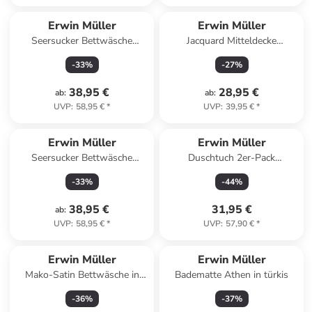
Erwin Müller
Erwin Müller
Seersucker Bettwäsche
Jacquard Mitteldecke
Rosenheim in anthrazit
Düsseldorf in natur
-
33
%
-
27
%
38,95 €
28,95 €
ab
:
ab
:
UVP
:
58,95 €
*
UVP
:
39,95 €
*
Erwin Müller
Erwin Müller
Seersucker Bettwäsche
Duschtuch 2er-Pack
Rosenheim in aubergine
Mannheim in anthrazit
-
33
%
-
44
%
38,95 €
31,95 €
ab
:
UVP
:
58,95 €
*
UVP
:
57,90 €
*
Erwin Müller
Erwin Müller
Mako-Satin Bettwäsche in
Badematte Athen in türkis
mint-silber
-
36
%
-
37
%