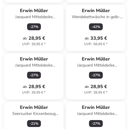
Erwin Müller
Erwin Müller
Jacquard Mitteldecke
Wendebettwäsche in gelb-
Düsseldorf in anthrazit
anthrazit
-
27
%
-
42
%
28,95 €
33,95 €
ab
:
ab
:
UVP
:
39,95 €
*
UVP
:
58,95 €
*
Erwin Müller
Erwin Müller
Jacquard Mitteldecke
Jacquard Mitteldecke
Düsseldorf in creme
Düsseldorf in grün
-
27
%
-
27
%
28,95 €
28,95 €
ab
:
ab
:
UVP
:
39,95 €
*
UVP
:
39,95 €
*
Erwin Müller
Erwin Müller
Seersucker Kissenbezug
Jacquard Mitteldecke
Rosenheim in weiß
Düsseldorf in grau
-
21
%
-
27
%