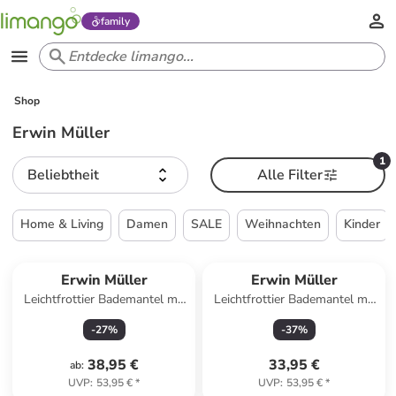
family
Shop
Erwin Müller
1
Beliebtheit
Alle Filter
Home & Living
Damen
SALE
Weihnachten
Kinder
Erwin Müller
Erwin Müller
Leichtfrottier Bademantel mit
Leichtfrottier Bademantel mit
Kapuze Meersburg in weiß
Kapuze Limbach in mauve
-
27
%
-
37
%
38,95 €
33,95 €
ab
:
UVP
:
53,95 €
*
UVP
:
53,95 €
*