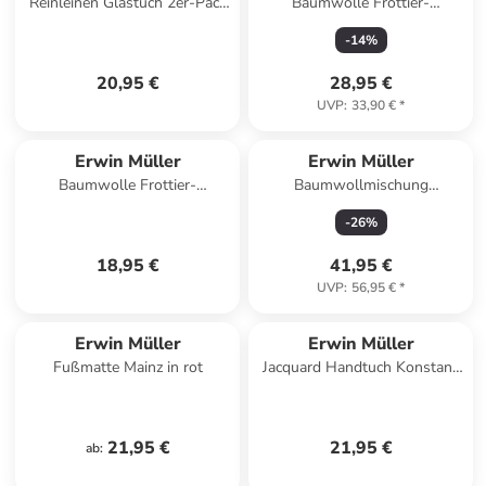
Reinleinen Glastuch 2er-Pack
Baumwolle Frottier-
in wollweiß-blau
Geschirrtuch 4er-Pack in grün
-
14
%
20,95 €
28,95 €
UVP
:
33,90 €
*
Erwin Müller
Erwin Müller
Baumwolle Frottier-
Baumwollmischung
Geschirrtuch 2er-Pack in beige
Tischdecke Neuss in gelb
-
26
%
18,95 €
41,95 €
UVP
:
56,95 €
*
Erwin Müller
Erwin Müller
Fußmatte Mainz in rot
Jacquard Handtuch Konstanz
in altrosa
21,95 €
21,95 €
ab
: