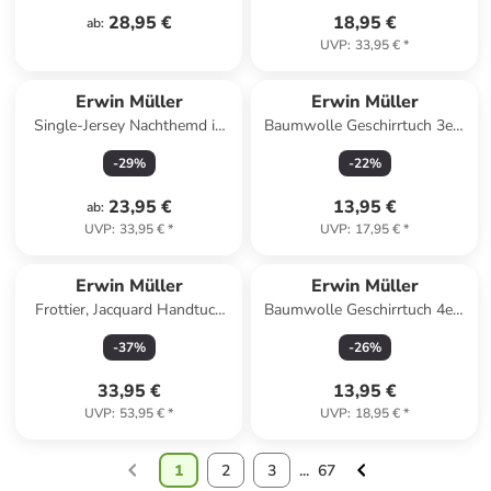
28,95 €
18,95 €
ab
:
UVP
:
33,95 €
*
Erwin Müller
Erwin Müller
Single-Jersey Nachthemd in
Baumwolle Geschirrtuch 3er-
altrosa
Pack in Zitronen
-
29
%
-
22
%
23,95 €
13,95 €
ab
:
UVP
:
33,95 €
*
UVP
:
17,95 €
*
Erwin Müller
Erwin Müller
Frottier, Jacquard Handtuch
Baumwolle Geschirrtuch 4er-
4er-Pack Sigmaringen in terra
Pack in Muffin
-
37
%
-
26
%
33,95 €
13,95 €
UVP
:
53,95 €
*
UVP
:
18,95 €
*
1
2
3
...
67