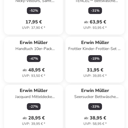
Nicky-Velours, Samt
TENCEL™ Bettwäsche
Kissenhülle 2er-Pack
Schwandorf in jade
-
52
%
-
31
%
Manchester in hellbraun
17,95 €
63,95 €
ab
:
UVP
:
37,90 €
*
UVP
:
93,95 €
*
Erwin Müller
Erwin Müller
Handtuch 10er-Pack
Frottier Kinder-Frottier-Set 4-
Heidelberg in marine
teilig in grün
-
47
%
-
19
%
48,95 €
31,95 €
ab
:
UVP
:
93,50 €
*
UVP
:
39,85 €
*
Erwin Müller
Erwin Müller
Jacquard Mitteldecke
Seersucker Bettwäsche
Düsseldorf in rauchblau
Rosenheim in creme
-
27
%
-
33
%
28,95 €
38,95 €
ab
:
ab
:
UVP
:
39,95 €
*
UVP
:
58,95 €
*