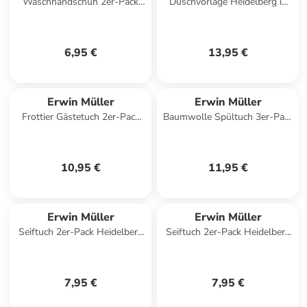
Waschhandschuh 2er-Pack
Duschvorlage Heidelberg in
Heidelberg in royalblau
braun
6,95 €
13,95 €
Erwin Müller
Erwin Müller
Frottier Gästetuch 2er-Pack
Baumwolle Spültuch 3er-Pack
Karlsruhe in blau
in grün
10,95 €
11,95 €
Erwin Müller
Erwin Müller
Seiftuch 2er-Pack Heidelberg
Seiftuch 2er-Pack Heidelberg
in lila
in hellgrün
7,95 €
7,95 €