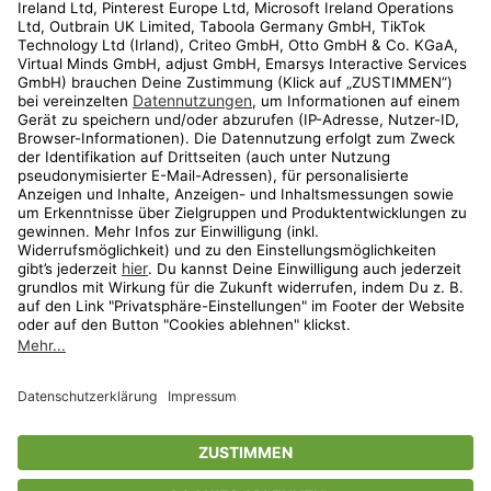
Kundenservice
Shop
Aktionen
Travel
limango.nl
limango.pl
* Streichpreise entsprechen der unverbindlichen Preisempfehlung des