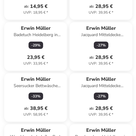
14,95 €
28,95 €
ab
:
ab
:
UVP
:
18,95 €
*
UVP
:
39,95 €
*
Erwin Müller
Erwin Müller
Badetuch Heidelberg in
Jacquard Mitteldecke
fuchsia
Düsseldorf in weiß
-
29
%
-
27
%
23,95 €
28,95 €
ab
:
UVP
:
33,95 €
*
UVP
:
39,95 €
*
Erwin Müller
Erwin Müller
Seersucker Bettwäsche
Jacquard Mitteldecke
Rosenheim in rot
Düsseldorf in beige
-
33
%
-
27
%
38,95 €
28,95 €
ab
:
ab
:
UVP
:
58,95 €
*
UVP
:
39,95 €
*
Erwin Müller
Erwin Müller