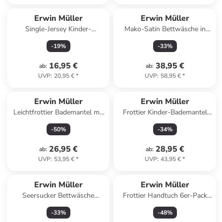
Erwin Müller
Erwin Müller
Single-Jersey Kinder-
Mako-Satin Bettwäsche in
Nachthemd in rosa/weiß/grau
blau
-
19
%
-
33
%
16,95 €
38,95 €
ab
:
ab
:
UVP
:
20,95 €
*
UVP
:
58,95 €
*
Erwin Müller
Erwin Müller
Leichtfrottier Bademantel mit
Frottier Kinder-Bademantel
Kapuze Limbach in weinrot
mit Kapuze in bunt
-
50
%
-
34
%
26,95 €
28,95 €
ab
:
ab
:
UVP
:
53,95 €
*
UVP
:
43,95 €
*
Erwin Müller
Erwin Müller
Seersucker Bettwäsche
Frottier Handtuch 6er-Pack
Rosenheim in weiß
Mannheim in petrol
-
33
%
-
48
%