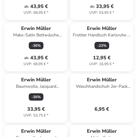
43,95 €
33,95 €
ab
:
ab
:
UVP
:
68,95 €
*
UVP
:
53,95 €
*
Erwin Müller
Erwin Müller
Mako-Satin Bettwäsche
Frottier Handtuch Karlsruhe in
Landshut in silber
dunkelblau
-
36
%
-
23
%
43,95 €
12,95 €
ab
:
UVP
:
68,95 €
*
UVP
:
16,95 €
*
Erwin Müller
Erwin Müller
Baumwolle, Jacquard
Waschhandschuh 2er-Pack
Geschirrtuch 10er-Pack in
Heidelberg in terra
-
36
%
grau
33,95 €
6,95 €
UVP
:
53,75 €
*
Erwin Müller
Erwin Müller