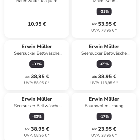
Baumwolle, Jacquard
Mako-Satin
Geschirrtuch 2er-Pack in Karo
Wendebettwäsche in taupe-
-
31
%
grün/grau
weiß
10,95 €
53,95 €
ab
:
UVP
:
78,95 €
*
Erwin Müller
Erwin Müller
Seersucker Bettwäsche
Seersucker Bettwäsche
Rosenheim in dunkelblau
Rosenheim in silber
-
33
%
-
65
%
38,95 €
38,95 €
ab
:
ab
:
UVP
:
58,95 €
*
UVP
:
113,95 €
*
Erwin Müller
Erwin Müller
Seersucker Bettwäsche
Baumwollmischung
Rosenheim in flieder
Kissenhülle 2er-Pack in natur
-
33
%
-
17
%
38,95 €
23,95 €
ab
:
ab
:
UVP
:
58,95 €
*
UVP
:
28,95 €
*