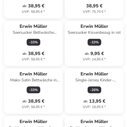
38,95 €
38,95 €
ab
:
UVP
:
58,95 €
*
UVP
:
75,70 €
*
Erwin Müller
Erwin Müller
Seersucker Bettwäsche
Seersucker Kissenbezug in rot
Rosenheim in taupe
-
33
%
-
33
%
38,95 €
9,95 €
ab
:
ab
:
UVP
:
58,95 €
*
UVP
:
14,95 €
*
Erwin Müller
Erwin Müller
Mako-Satin Bettwäsche in
Single-Jersey Kinder-
grün-gelb
Nachthemd in rosa
-
33
%
-
26
%
38,95 €
13,95 €
ab
:
ab
:
UVP
:
58,95 €
*
UVP
:
18,95 €
*
Erwin Müller
Erwin Müller