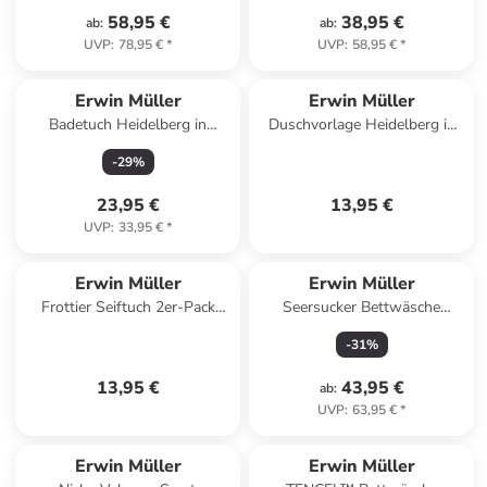
58,95 €
38,95 €
ab
:
ab
:
UVP
:
78,95 €
*
UVP
:
58,95 €
*
Erwin Müller
Erwin Müller
Badetuch Heidelberg in
Duschvorlage Heidelberg in
hellgrau
hellgrau
-
29
%
23,95 €
13,95 €
UVP
:
33,95 €
*
Erwin Müller
Erwin Müller
Frottier Seiftuch 2er-Pack
Seersucker Bettwäsche
Konstanz in altrosa
Rosenheim in blau
-
31
%
13,95 €
43,95 €
ab
:
UVP
:
63,95 €
*
Erwin Müller
Erwin Müller