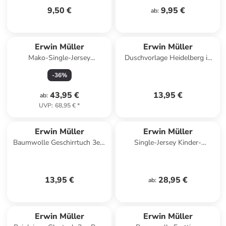
9,50 €
9,95 €
ab
:
Erwin Müller
Erwin Müller
Mako-Single-Jersey
Duschvorlage Heidelberg in
Bettwäsche in ocker-gelb
rot
-
36
%
43,95 €
13,95 €
ab
:
UVP
:
68,95 €
*
Erwin Müller
Erwin Müller
Baumwolle Geschirrtuch 3er-
Single-Jersey Kinder-
Pack in Oliven
Schlafanzug in blau
13,95 €
28,95 €
ab
:
Erwin Müller
Erwin Müller