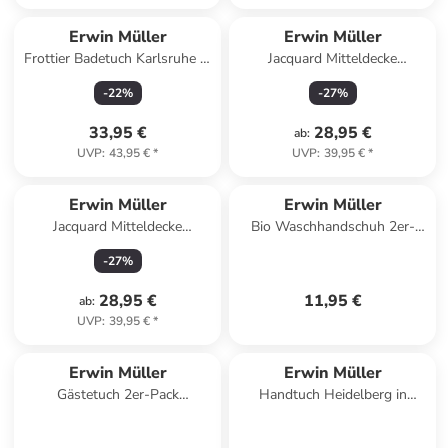
Erwin Müller
Erwin Müller
Frottier Badetuch Karlsruhe in
Jacquard Mitteldecke
hellgrau
Düsseldorf in burgund
-
22
%
-
27
%
33,95 €
28,95 €
ab
:
UVP
:
43,95 €
*
UVP
:
39,95 €
*
Erwin Müller
Erwin Müller
Jacquard Mitteldecke
Bio Waschhandschuh 2er-
Düsseldorf in terra
Pack Tübingen in jade
-
27
%
28,95 €
11,95 €
ab
:
UVP
:
39,95 €
*
Erwin Müller
Erwin Müller
Gästetuch 2er-Pack
Handtuch Heidelberg in
Heidelberg in lila
orange