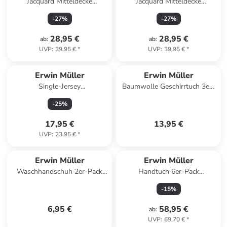
Jacquard Mitteldecke
Jacquard Mitteldecke
Düsseldorf in oliv
Düsseldorf in gelb
-
27
%
-
27
%
28,95 €
28,95 €
ab
:
ab
:
UVP
:
39,95 €
*
UVP
:
39,95 €
*
Erwin Müller
Erwin Müller
Single-Jersey
Baumwolle Geschirrtuch 3er-
Seitenschläferkissenbezug
Pack in Waldtiere
-
25
%
Murnau in grau
17,95 €
13,95 €
UVP
:
23,95 €
*
Erwin Müller
Erwin Müller
Waschhandschuh 2er-Pack
Handtuch 6er-Pack
Heidelberg in türkis
Heidenheim in ozeanblau
-
15
%
6,95 €
58,95 €
ab
:
UVP
:
69,70 €
*