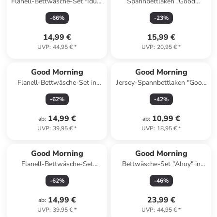
Flanell-Bettwäsche-Set "Idun"
Spannbettlaken "Good
in Hellgrau/ Weiß
Morning" in Blau
-
66
%
-
23
%
14,99 €
15,99 €
UVP
:
44,95 €
*
UVP
:
20,95 €
*
Good Morning
Good Morning
Flanell-Bettwäsche-Set in
Jersey-Spannbettlaken "Good
Blau
Morning" in Blau
-
62
%
-
42
%
14,99 €
10,99 €
ab
:
ab
:
UVP
:
39,95 €
*
UVP
:
18,95 €
*
Good Morning
Good Morning
Flanell-Bettwäsche-Set
Bettwäsche-Set "Ahoy" in
"Aime" in Beige/ Bunt
Weiß/ Hellblau
-
62
%
-
46
%
14,99 €
23,99 €
ab
:
UVP
:
39,95 €
*
UVP
:
44,95 €
*