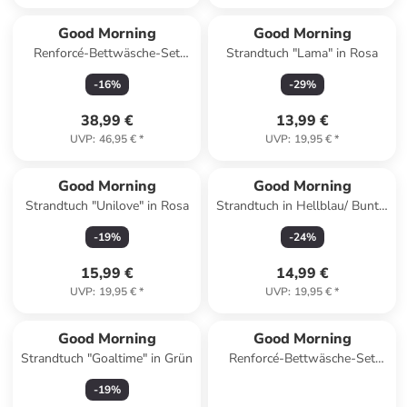
Good Morning
Good Morning
Renforcé-Bettwäsche-Set
Strandtuch "Lama" in Rosa
"Captain" in Hellblau/ Schwarz
-
16
%
-
29
%
38,99 €
13,99 €
UVP
:
46,95 €
*
UVP
:
19,95 €
*
Good Morning
Good Morning
Strandtuch "Unilove" in Rosa
Strandtuch in Hellblau/ Bunt -
(L)180 x (B)100 cm
-
19
%
-
24
%
15,99 €
14,99 €
UVP
:
19,95 €
*
UVP
:
19,95 €
*
Good Morning
Good Morning
Strandtuch "Goaltime" in Grün
Renforcé-Bettwäsche-Set
"Move" in Creme/ Hellblau/
-
19
%
Rot