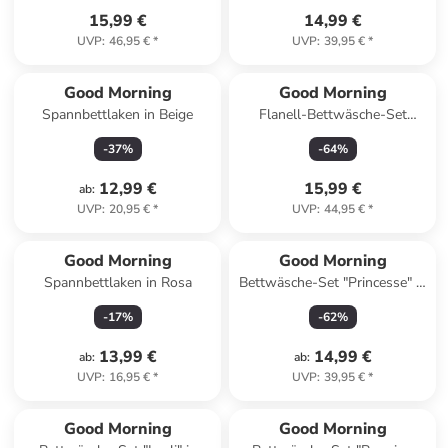
15,99 €
14,99 €
UVP
:
46,95 €
*
UVP
:
39,95 €
*
Good Morning
Good Morning
Spannbettlaken in Beige
Flanell-Bettwäsche-Set
"Pengu" in Hellblau
-
37
%
-
64
%
12,99 €
15,99 €
ab
:
UVP
:
20,95 €
*
UVP
:
44,95 €
*
Good Morning
Good Morning
Spannbettlaken in Rosa
Bettwäsche-Set "Princesse" in
Petrol
-
17
%
-
62
%
13,99 €
14,99 €
ab
:
ab
:
UVP
:
16,95 €
*
UVP
:
39,95 €
*
Good Morning
Good Morning