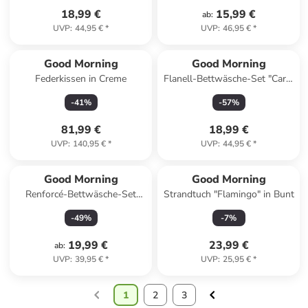
18,99 €
15,99 €
ab
:
UVP
:
44,95 €
*
UVP
:
46,95 €
*
Good Morning
Good Morning
Federkissen in Creme
Flanell-Bettwäsche-Set "Care"
in Hellblau/ Weiß
-
41
%
-
57
%
81,99 €
18,99 €
UVP
:
140,95 €
*
UVP
:
44,95 €
*
Good Morning
Good Morning
Renforcé-Bettwäsche-Set
Strandtuch "Flamingo" in Bunt
"Antibes" in Weiß/ Hellblau
-
49
%
-
7
%
19,99 €
23,99 €
ab
:
UVP
:
39,95 €
*
UVP
:
25,95 €
*
1
2
3