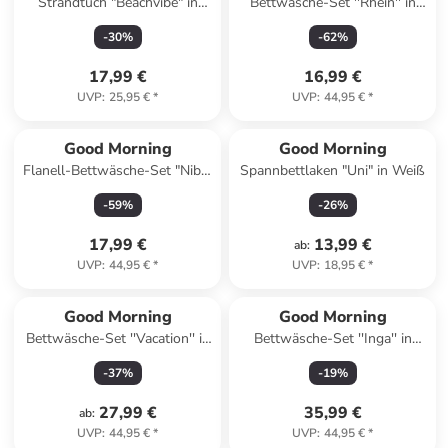
Strandtuch "Beachvibe" in
Bettwäsche-Set ''Rhein'' in
Beige/ Türkis
Blau/ Rosa
-
30
%
-
62
%
17,99 €
16,99 €
UVP
:
25,95 €
*
UVP
:
44,95 €
*
Good Morning
Good Morning
Flanell-Bettwäsche-Set "Niba"
Spannbettlaken "Uni" in Weiß
in Weiß/ Hellblau
-
59
%
-
26
%
17,99 €
13,99 €
ab
:
UVP
:
44,95 €
*
UVP
:
18,95 €
*
Good Morning
Good Morning
Bettwäsche-Set ''Vacation'' in
Bettwäsche-Set ''Inga'' in
Hellblau/ Creme
Grün/ Bunt
-
37
%
-
19
%
27,99 €
35,99 €
ab
:
UVP
:
44,95 €
*
UVP
:
44,95 €
*