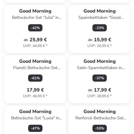
Good Morning
Good Morning
Bettwäsche-Set "Julia" in
Spannbettlaken "Good
Hellgrau/ Blau/ Rosa
Morning" in Dunkelblau
-
42
%
-
23
%
25,99 €
15,99 €
ab
:
ab
:
UVP
:
44,95 €
*
UVP
:
20,95 €
*
Good Morning
Good Morning
Flanell-Bettwäsche-Set
Satin-Spannbettlaken in
"Scarlet" in Hellblau
Altrosa
-
61
%
-
37
%
17,99 €
17,99 €
ab
:
UVP
:
46,95 €
*
UVP
:
28,95 €
*
Good Morning
Good Morning
Bettwäsche-Set "Lucia" in
Renforcé-Bettwäsche-Set
Weiß/ Rosa
"Coco" in Weiß/ Hellbraun/
-
47
%
-
53
%
Creme