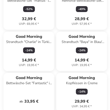
Bettwäsche-Set ''Marcus'' in
Renforcé-Bettwäsche-Set
Bunt
"Yellowstone" in Grau/ Gelb
-
52
%
-
49
%
32,99 €
28,99 €
UVP
:
69,95 €
*
UVP
:
57,95 €
*
Good Morning
Good Morning
Strandtuch "Charlie" in Türkis/
Strandtuch "Baya" in Blau/
Grün/ Lila
Rosa
-
24
%
-
24
%
14,99 €
14,99 €
UVP
:
19,95 €
*
UVP
:
19,95 €
*
Good Morning
Good Morning
Bettwäsche-Set "Fantastic" in
Kopfkissen in Creme
Mint/ Rosa
-
14
%
33,95 €
29,99 €
ab
:
UVP
:
34,95 €
*