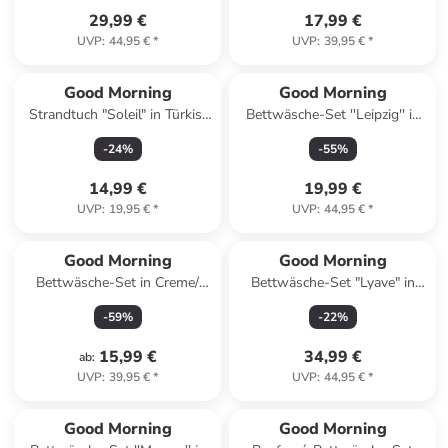
29,99 €
17,99 €
UVP
:
44,95 €
*
UVP
:
39,95 €
*
Good Morning
Good Morning
Strandtuch "Soleil" in Türkis/
Bettwäsche-Set ''Leipzig'' in
Beige
Khaki
-
24
%
-
55
%
14,99 €
19,99 €
UVP
:
19,95 €
*
UVP
:
44,95 €
*
Good Morning
Good Morning
Bettwäsche-Set in Creme/
Bettwäsche-Set "Lyave" in
Orange
Mint/ Rosa
-
59
%
-
22
%
15,99 €
34,99 €
ab
:
UVP
:
39,95 €
*
UVP
:
44,95 €
*
Good Morning
Good Morning