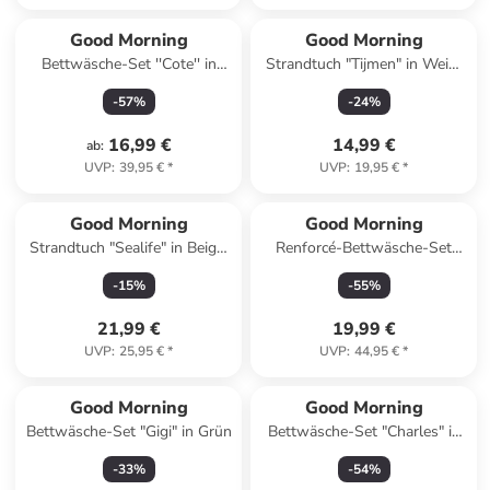
Good Morning
Good Morning
Bettwäsche-Set ''Cote'' in
Strandtuch "Tijmen" in Weiß/
Sand
Blau
-
57
%
-
24
%
16,99 €
14,99 €
ab
:
UVP
:
39,95 €
*
UVP
:
19,95 €
*
Good Morning
Good Morning
Strandtuch "Sealife" in Beige/
Renforcé-Bettwäsche-Set
Blau
"Iris" in Türkis/ Senf
-
15
%
-
55
%
21,99 €
19,99 €
UVP
:
25,95 €
*
UVP
:
44,95 €
*
Good Morning
Good Morning
Bettwäsche-Set "Gigi" in Grün
Bettwäsche-Set "Charles" in
Hellblau/ Grau
-
33
%
-
54
%