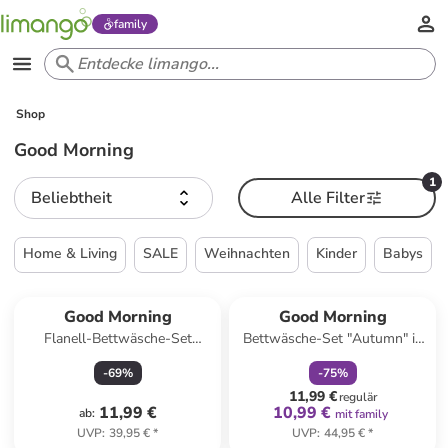
family
Shop
Good Morning
1
Beliebtheit
Alle Filter
Home & Living
SALE
Weihnachten
Kinder
Babys
family
rabatt
Good Morning
Good Morning
Flanell-Bettwäsche-Set
Bettwäsche-Set "Autumn" in
"Mirre" in Creme/ Beige
Beige
-
69
%
-
75
%
11,99 €
regulär
11,99 €
10,99 €
ab
:
mit family
UVP
:
39,95 €
*
UVP
:
44,95 €
*