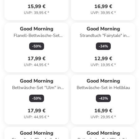
15,99 €
16,99 €
UVP
:
39,95 €
*
UVP
:
39,95 €
*
Good Morning
Good Morning
Flanell-Bettwäsche-Set
Strandtuch "Fairytale" in
"Ladida" in Rosa
Hellblau/ Rosa/ Weiß
-
59
%
-
34
%
17,99 €
12,99 €
UVP
:
44,95 €
*
UVP
:
19,95 €
*
Good Morning
Good Morning
Bettwäsche-Set ''Ulm'' in
Bettwäsche-Set in Hellblau
Hellgrau/ Blau
-
59
%
-
43
%
17,99 €
16,99 €
UVP
:
44,95 €
*
UVP
:
29,95 €
*
Good Morning
Good Morning