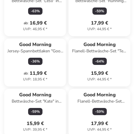
Bettwäsche-Set "Lesli" in
Bettwäsche-Set "Running
Grün
horse" in Grün/ Braun
-
63
%
-
59
%
16,99 €
17,99 €
ab
:
UVP
:
46,95 €
*
UVP
:
44,95 €
*
Good Morning
Good Morning
Jersey-Spannbettlaken "Good
Flanell-Bettwäsche-Set "Ted"
Morning" in Grau
in Grün/ Weiß
-
36
%
-
64
%
11,99 €
15,99 €
ab
:
UVP
:
18,95 €
*
UVP
:
44,95 €
*
Good Morning
Good Morning
Bettwäsche-Set "Kate" in
Flanell-Bettwäsche-Set
Bunt
"Albert" in Blau
-
59
%
-
59
%
15,99 €
17,99 €
UVP
:
39,95 €
*
UVP
:
44,95 €
*