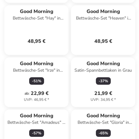
Good Morning
Good Morning
Bettwäsche-Set "Hay" in
Bettwäsche-Set "Heaven" in
Weiß/ Hellbraun
Türkis/ Rosa
48,95 €
48,95 €
Good Morning
Good Morning
Bettwäsche-Set "Irze" in
Satin-Spannbettlaken in Grau
Khaki/ Rosa
-
51
%
-
37
%
22,99 €
21,99 €
ab
:
UVP
:
46,95 €
*
UVP
:
34,95 €
*
Good Morning
Good Morning
Bettwäsche-Set "Amadeus" in
Bettwäsche-Set "Gloria" in
Lila/ Rosa
Creme/ Beige
-
57
%
-
65
%