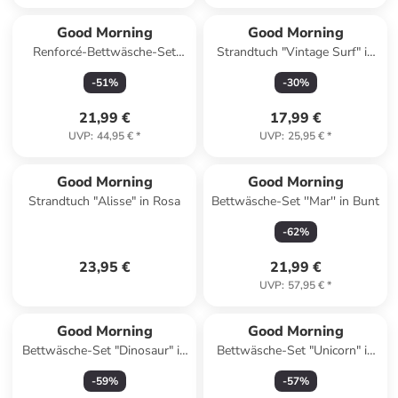
Good Morning
Good Morning
Renforcé-Bettwäsche-Set
Strandtuch "Vintage Surf" in
"Madeleine" in Weiß/ Beige
Bunt
-
51
%
-
30
%
21,99 €
17,99 €
UVP
:
44,95 €
*
UVP
:
25,95 €
*
Good Morning
Good Morning
Strandtuch "Alisse" in Rosa
Bettwäsche-Set ''Mar'' in Bunt
-
62
%
23,95 €
21,99 €
UVP
:
57,95 €
*
Good Morning
Good Morning
Bettwäsche-Set "Dinosaur" in
Bettwäsche-Set "Unicorn" in
Mint/ Weiß/ Grün
Pink/ Grün
-
59
%
-
57
%