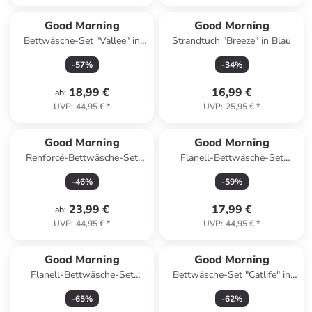
Reserviert
Good Morning
Good Morning
Bettwäsche-Set "Vallee" in
Strandtuch "Breeze" in Blau
Mint/ Bunt
-
57
%
-
34
%
18,99 €
16,99 €
ab
:
UVP
:
44,95 €
*
UVP
:
25,95 €
*
Good Morning
Good Morning
Renforcé-Bettwäsche-Set
Flanell-Bettwäsche-Set
"Quincy" in Weiß/ Grün/ Gold
"Toss" in Weiß/ Hellblau
-
46
%
-
59
%
23,99 €
17,99 €
ab
:
UVP
:
44,95 €
*
UVP
:
44,95 €
*
Good Morning
Good Morning
Flanell-Bettwäsche-Set
Bettwäsche-Set "Catlife" in
"Senzi" in Grün/ Rosa
Beige
-
65
%
-
62
%