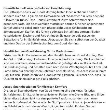
Gemütliche Bettwäsche-Sets von Good Morning
Die Bettwäsche-Sets von Good Morning bieten Ihnen nicht nur Komfort, 
sondern auch Stil. Egal ob das Bettwäsche-Set "Spacemen" in Grau oder das 
"Heaven" in Türkis/Rosa - jedes Set verleiht Ihrem Schlafzimmer eine 
besondere Note. Die hochwertigen Materialien sorgen für einen angenehmen 
Schlaf und sind dabei auch noch pflegeleicht. Jedes Set besteht aus 
atmungsaktiven Stoffen, die für ein optimales Schlafklima sorgen. Mit den 
verschiedenen Designs und Farben finden Sie garantiert die passende 
Bettwäsche für Ihr Schlafzimmer. Überzeugen Sie sich selbst von der Qualität 
und dem Design der Bettwäsche-Sets von Good Morning.
Handtücher von Good Morning für Ihr Badezimmer
Erfrischen Sie Ihr Badezimmer mit den Handtüchern von Good Morning. Das 
4er-Set in Türkis bringt Farbe und Frische in Ihre Einrichtung. Die Handtücher 
sind aus weichem, absorbierendem Material gefertigt, das sanft zur Haut ist. 
Sie sind langlebig und behalten auch nach vielen Waschgängen ihre Form und 
Farbe. Ideal für den täglichen Gebrauch oder als stilvolles Accessoire in Ihrem 
Bad. Mit den Handtüchern von Good Morning können Sie sicher sein, dass Sie 
Qualität zu einem günstigen Preis erhalten.
Jersey-Spannbettlaken für höchsten Komfort
Die Jersey-Spannbettlaken von Good Morning sind ein Muss für jedes 
Schlafzimmer. Erhältlich in verschiedenen Farben wie Creme, Blau und Silber, 
bieten diese Laken nicht nur eine perfekte Passform, sondern auch einen 
hohen Schlafkomfort. Der elastische Stoff passt sich ideal an jede Matratze an 
und bleibt auch nach vielen Waschgängen formstabil. Erleben Sie den 