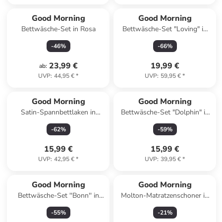
Good Morning
Good Morning
Bettwäsche-Set in Rosa
Bettwäsche-Set "Loving" in
Grün
-
46
%
-
66
%
23,99 €
19,99 €
ab
:
UVP
:
44,95 €
*
UVP
:
59,95 €
*
Reserviert
Good Morning
Good Morning
Satin-Spannbettlaken in
Bettwäsche-Set "Dolphin" in
Petrol
Bunt
-
62
%
-
59
%
15,99 €
15,99 €
UVP
:
42,95 €
*
UVP
:
39,95 €
*
Good Morning
Good Morning
Bettwäsche-Set ''Bonn'' in
Molton-Matratzenschoner in
Schwarz/ Hellbraun
Weiß
-
55
%
-
21
%