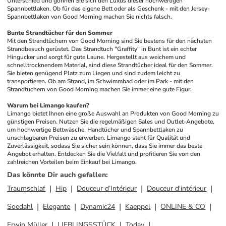
Unterschied und gönnen Sie sich den Luxus dieser hochwertigen 
Spannbettlaken. Ob für das eigene Bett oder als Geschenk - mit den Jersey-
Spannbettlaken von Good Morning machen Sie nichts falsch.
Bunte Strandtücher für den Sommer
Mit den Strandtüchern von Good Morning sind Sie bestens für den nächsten 
Strandbesuch gerüstet. Das Strandtuch "Graffity" in Bunt ist ein echter 
Hingucker und sorgt für gute Laune. Hergestellt aus weichem und 
schnelltrocknendem Material, sind diese Strandtücher ideal für den Sommer. 
Sie bieten genügend Platz zum Liegen und sind zudem leicht zu 
transportieren. Ob am Strand, im Schwimmbad oder im Park - mit den 
Strandtüchern von Good Morning machen Sie immer eine gute Figur.
Warum bei Limango kaufen?
Limango bietet Ihnen eine große Auswahl an Produkten von Good Morning zu 
günstigen Preisen. Nutzen Sie die regelmäßigen Sales und Outlet-Angebote, 
um hochwertige Bettwäsche, Handtücher und Spannbettlaken zu 
unschlagbaren Preisen zu erwerben. Limango steht für Qualität und 
Zuverlässigkeit, sodass Sie sicher sein können, dass Sie immer das beste 
Angebot erhalten. Entdecken Sie die Vielfalt und profitieren Sie von den 
zahlreichen Vorteilen beim Einkauf bei Limango.
Das könnte Dir auch gefallen
:
Traumschlaf
Hip
Douceur d’Intérieur
Douceur d'intérieur
Soedahl
Elegante
Dynamic24
Kaeppel
ONLINE & CO
Erwin Müller
LIEBLINGSSTÜCK
Today