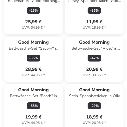
Bademantel ''Good Morning''
Jersey-Spannbettlaken "Good
in Petrol
Morning" in Grün
-
25
%
-
36
%
25,99 €
11,99 €
UVP
:
34,95 €
*
UVP
:
18,95 €
*
Good Morning
Good Morning
Bettwäsche-Set ''Savory'' in
Bettwäsche-Set ''Videl'' in
Grün/ Bunt
Weiß/ Beige/ Bunt
-
35
%
-
47
%
28,99 €
20,99 €
UVP
:
44,95 €
*
UVP
:
39,95 €
*
Good Morning
Good Morning
Bettwäsche-Set "Beach" in
Satin-Spannbettlaken in Oliv
Hellblau/ Beige
-
55
%
-
29
%
19,99 €
18,99 €
UVP
:
44,95 €
*
UVP
:
26,95 €
*