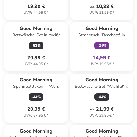
19,99 €
10,99 €
ab
:
UVP
:
44,95 €
*
UVP
:
13,95 €
*
family
exklusiv
Good Morning
Good Morning
Bettwäsche-Set in Weiß/
Strandtuch "Beachcat" in
Schwarz
Beige/ Blau
-
53
%
-
24
%
20,99 €
14,99 €
UVP
:
44,95 €
*
UVP
:
19,95 €
*
Good Morning
Good Morning
Spannbettlaken in Weiß
Bettwäsche-Set "Wishful" in
Hellblau
-
44
%
-
44
%
20,99 €
21,99 €
ab
:
UVP
:
37,95 €
*
UVP
:
39,95 €
*
Good Morning
Good Morning