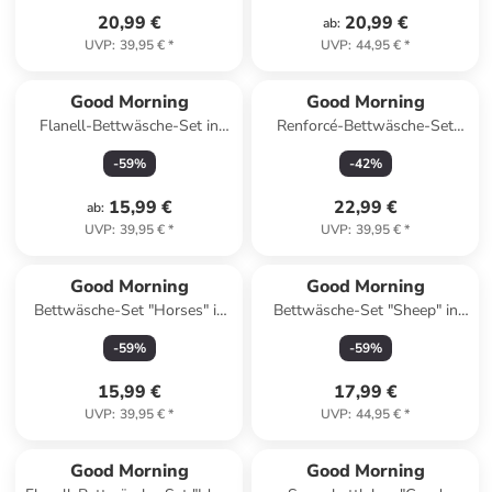
20,99 €
20,99 €
ab
:
UVP
:
39,95 €
*
UVP
:
44,95 €
*
Good Morning
Good Morning
Flanell-Bettwäsche-Set in
Renforcé-Bettwäsche-Set
Hellgrau
''Simo'' in Beige/ Schwarz
-
59
%
-
42
%
15,99 €
22,99 €
ab
:
UVP
:
39,95 €
*
UVP
:
39,95 €
*
Good Morning
Good Morning
Bettwäsche-Set "Horses" in
Bettwäsche-Set "Sheep" in
Rosa/ Bunt
Dunkelblau
-
59
%
-
59
%
15,99 €
17,99 €
UVP
:
39,95 €
*
UVP
:
44,95 €
*
Good Morning
Good Morning