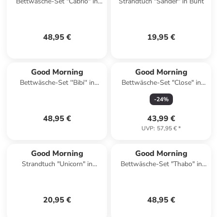
Bettwäsche-Set "Cabrio" in
Strandtuch "Sander" in Bunt
Bunt
48,95 €
19,95 €
Good Morning
Good Morning
Bettwäsche-Set ''Bibi'' in
Bettwäsche-Set "Close" in
Rosa/ Pink
Grau/ Rosa
-
24
%
48,95 €
43,99 €
UVP
:
57,95 €
*
Good Morning
Good Morning
Strandtuch "Unicorn" in
Bettwäsche-Set "Thabo" in
Hellgrau/ Rosa/ Grün
Grün/ Hellbraun
20,95 €
48,95 €