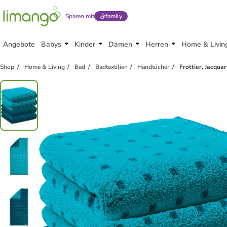
Sparen mit
family
Angebote
Babys
Kinder
Damen
Herren
Home & Livin
Shop
Home & Living
Bad
Badtextilien
Handtücher
Frottier, Jacqua