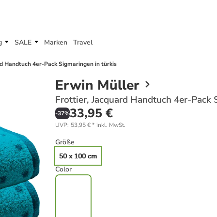
g
SALE
Marken
Travel
rd Handtuch 4er-Pack Sigmaringen in türkis
Erwin Müller
Frottier, Jacquard Handtuch 4er-Pack 
33,95 €
-
37
%
UVP
:
53,95 €
*
inkl. MwSt.
Größe
50 x 100 cm
Color