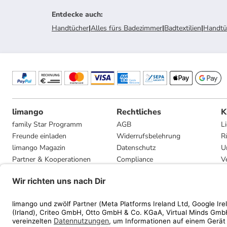
Entdecke auch
:
Handtücher
|
Alles fürs Badezimmer
|
Badtextilien
|
Handtü
limango
Rechtliches
K
family Star Programm
AGB
L
Freunde einladen
Widerrufsbelehrung
R
limango Magazin
Datenschutz
U
Partner & Kooperationen
Compliance
V
Jobs
Impressum
G
Presse
Privatsphäre-Einstellungen
Mediadaten
Geschenkgutscheinbedingungen