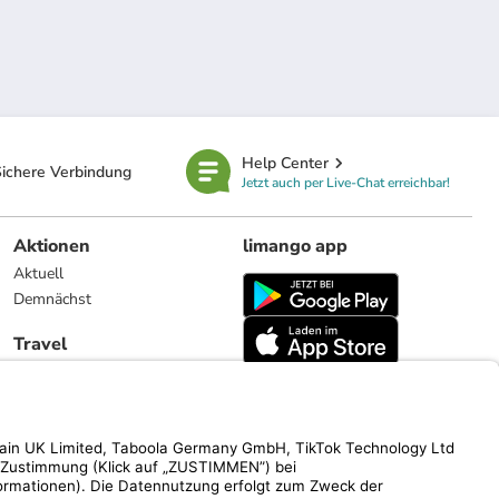
Help Center
ichere Verbindung
Jetzt auch per Live-Chat erreichbar!
Aktionen
limango app
Aktuell
Demnächst
Travel
Reiseangebote