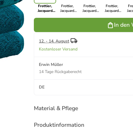
Frottier,
Frottier,
Frottier,
Frottier,
Fro
Jacquard
Jacquard
Jacquard
Jacquard
Jac
Handtuch
Handtuch
Handtuch
Handtuch
Han
4er-Pack
4er-Pack
4er-Pack
4er-Pack
4er
In den
Sigmaringen
Sigmaringen
Sigmaringen
Sigmaringen
Sigm
in türkis
in jade
in dunkelgrau
in beere
in a
12. - 14. August
Kostenloser Versand
Erwin Müller
14 Tage Rückgaberecht
DE
Material & Pflege
Produktinformation