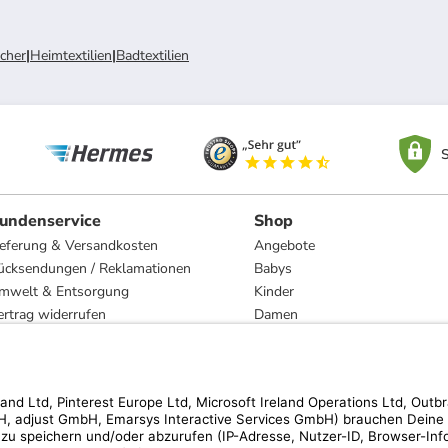
cher
|
Heimtextilien
|
Badtextilien
S
undenservice
Shop
ieferung & Versandkosten
Angebote
ücksendungen / Reklamationen
Babys
mwelt & Entsorgung
Kinder
ertrag widerrufen
Damen
esetzliche Gewährleistung und Reparatur
Herren
Wohnen
Trachten
Marken