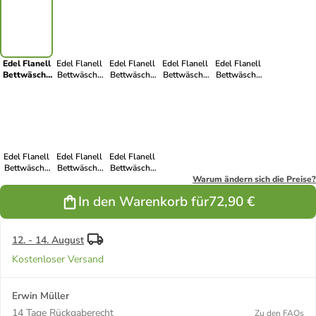
Edel Flanell
Edel Flanell
Edel Flanell
Edel Flanell
Edel Flanell
Bettwäsche
Bettwäsche
Bettwäsche
Bettwäsche
Bettwäsche
Sparpaket 4-
Sparpaket 4-
Sparpaket 4-
Sparpaket 4-
Sparpaket 4-
teilig in
teilig in
teilig in petrol
teilig in curry
teilig in grün
dunkelblau
aubergine
Edel Flanell
Edel Flanell
Edel Flanell
Bettwäsche
Bettwäsche
Bettwäsche
Sparpaket 4-
Sparpaket 4-
Sparpaket 4-
Warum ändern sich die Preise?
teilig in türkis
teilig in
teilig in beige
In den Warenkorb für
72,90 €
bordeaux
12. - 14. August
Kostenloser Versand
Erwin Müller
14 Tage Rückgaberecht
Zu den FAQs