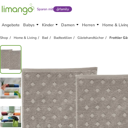
Sparen mit
family
Angebote
Babys
Kinder
Damen
Herren
Home & Livin
Shop
Home & Living
Bad
Badtextilien
Gästehandtücher
Frottier G