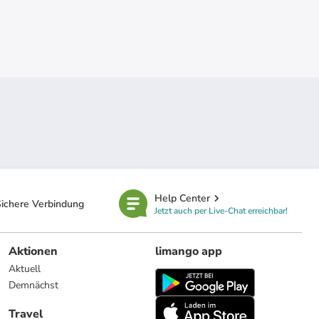
Help Center
ichere Verbindung
Jetzt auch per Live-Chat erreichbar!
Aktionen
limango app
Aktuell
Demnächst
Travel