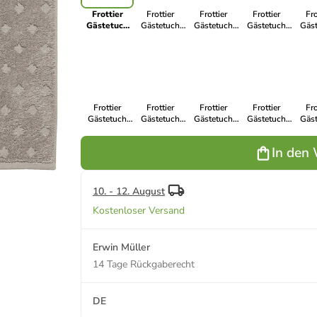
Frottier
Frottier
Frottier
Frottier
Fro
Gästetuch
Gästetuch
Gästetuch
Gästetuch
Gäs
2er-Pack
2er-Pack
2er-Pack
2er-Pack
2er
Baden-
Baden-Baden
Baden-Baden
Baden-Baden
Bade
Baden in
in anthrazit
in hellgrau
in grau
in du
taupe
Frottier
Frottier
Frottier
Frottier
Fro
Gästetuch
Gästetuch
Gästetuch
Gästetuch
Gäs
2er-Pack
2er-Pack
2er-Pack
2er-Pack
2er
Baden-Baden
Baden-Baden
Baden-Baden
Baden-Baden
Bade
In den
in weiß
in natur
in altrosa
in jade
in ap
10. - 12. August
Kostenloser Versand
Erwin Müller
14 Tage Rückgaberecht
DE