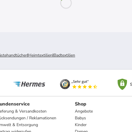
ästehandtücher
|
Heimtextilien
|
Badtextilien
S
undenservice
Shop
ieferung & Versandkosten
Angebote
ücksendungen / Reklamationen
Babys
mwelt & Entsorgung
Kinder
ertrag widerrufen
Damen