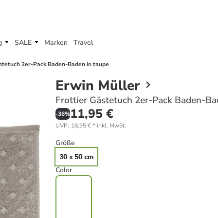
g
SALE
Marken
Travel
ästetuch 2er-Pack Baden-Baden in taupe
Erwin Müller
Frottier Gästetuch 2er-Pack Baden-Ba
11,95 €
-
36
%
UVP
:
18,95 €
*
inkl. MwSt.
Größe
30 x 50 cm
Color