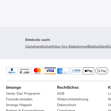
Entdecke auch
:
Gästehandtücher
|
Alles fürs Badezimmer
|
Badtextilien
|
G
limango
Rechtliches
K
family Star Programm
AGB
L
Freunde einladen
Widerrufsbelehrung
R
limango Magazin
Datenschutz
U
Partner & Kooperationen
Compliance
V