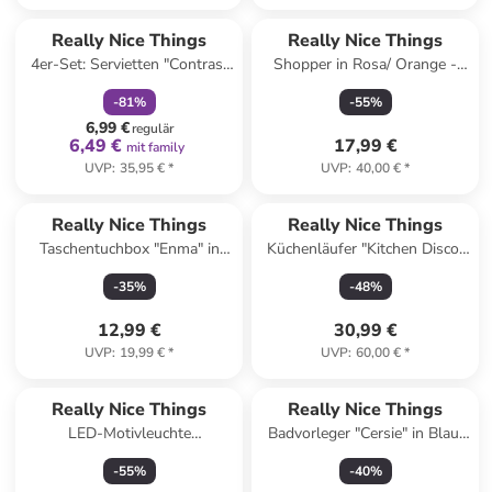
family
rabatt
Really Nice Things
Really Nice Things
4er-Set: Servietten "Contrast
Shopper in Rosa/ Orange -
Edge" in Blau - (B)40 x (H)40
(B)50 x (H)40 cm
-
81
%
-
55
%
cm
6,99 €
regulär
6,49 €
17,99 €
mit family
UVP
:
35,95 €
*
UVP
:
40,00 €
*
Really Nice Things
Really Nice Things
Taschentuchbox "Enma" in
Küchenläufer "Kitchen Disco"
Blau - (B)14 x (H)9 cm
in Beige/ Rot - (L)135 x (B)55
-
35
%
-
48
%
cm
12,99 €
30,99 €
UVP
:
19,99 €
*
UVP
:
60,00 €
*
Really Nice Things
Really Nice Things
LED-Motivleuchte
Badvorleger "Cersie" in Blau/
"Supercalifragilistico" in Natur/
Hellblau - (L)60 x (B)40 cm
-
55
%
-
40
%
Bunt - (B)40 x (H)15 cm