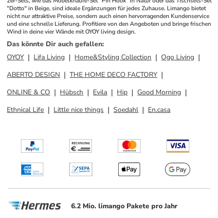
2er-Sets, wie das Möbelknäufe-Set "Pin Hook" in Natur oder das Tischsets-Set 
"Dotto" in Beige, sind ideale Ergänzungen für jedes Zuhause. Limango bietet 
nicht nur attraktive Preise, sondern auch einen hervorragenden Kundenservice 
und eine schnelle Lieferung. Profitiere von den Angeboten und bringe frischen 
Wind in deine vier Wände mit OYOY living design.
Das könnte Dir auch gefallen
:
OYOY
Lifa Living
Home&Styling Collection
Ogo Living
ABERTO DESIGN
THE HOME DECO FACTORY
ONLINE & CO
Hübsch
Evila
Hip
Good Morning
Ethnical Life
Little nice things
Soedahl
En.casa
6.2 Mio. limango Pakete pro Jahr