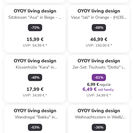
OYOY living design
OYOY living design
Sitzkissen ''Asa'' in Beige - Ø
Vase "Jali" in Orange - (H)35 x
40 cm
Ø 31,5 cm
-
70
%
-
68
%
15,99 €
46,99 €
UVP
:
54,99 €
*
UVP
:
150,00 €
*
family
rabatt
OYOY living design
OYOY living design
Kissenhülle "Kara" in
2er-Set: Tischsets "Dotto" in
Hellbraun - (L)40 x (B)60 cm
Beige - (B)45 x (H)35 cm
-
48
%
-
81
%
6,99 €
regulär
17,99 €
6,49 €
mit family
UVP
:
34,99 €
*
UVP
:
34,99 €
*
OYOY living design
OYOY living design
Wandregal "Bakku" in
Weihnachtsstern in Weiß/
Schwarz - (L)50 x (B)16 x
Schwarz - Ø 40 cm
-
63
%
-
36
%
(H)6,5 cm