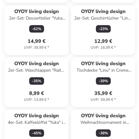
OYOY living design
OYOY living design
2er-Set: Dessertteller "Yuka"
2er-Set: Geschirrtücher ''Linu''
in Beige - Ø 22 cm
in Beige/ Rot - (L)45 x (B)45
-
62
%
-
23
%
cm
14,99 €
12,99 €
UVP
:
39,99 €
*
UVP
:
16,99 €
*
OYOY living design
OYOY living design
2er-Set: Waschlappen "Raita"
Tischdecke "Linu" in Creme/
in Beige - (L)30 x (B)30 cm
Hellblau - (L)200 x (B)140 cm
-
35
%
-
39
%
8,99 €
35,99 €
UVP
:
13,99 €
*
UVP
:
59,95 €
*
OYOY living design
OYOY living design
4er-Set: Kaffeelöffel "Yuka" in
Weihnachtsornament in
Silber - (H)14 cm
Creme - Ø 30 cm
-
45
%
-
38
%