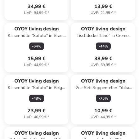
34,99 €
13,99 €
UVP
:
94,99 €
*
UVP
:
21,99 €
*
OYOY living design
OYOY living design
Kissenhülle "Sofuto" in Braun
Tischdecke "Linu" in Creme/
- (L)60 x (B)40 x (H)0,50 cm
Hellblau - (L)260 x (B)140 cm
-
64
%
-
44
%
15,99 €
38,99 €
UVP
:
44,99 €
*
UVP
:
69,95 €
*
OYOY living design
OYOY living design
Kissenhülle "Sofuto" in Beige/
2er-Set: Suppenteller "Yuka"
Blau - (L)50 x (H)50 cm
in Beige - Ø 19 cm
-
48
%
-
75
%
23,99 €
10,99 €
UVP
:
46,99 €
*
UVP
:
44,99 €
*
OYOY living design
OYOY living design