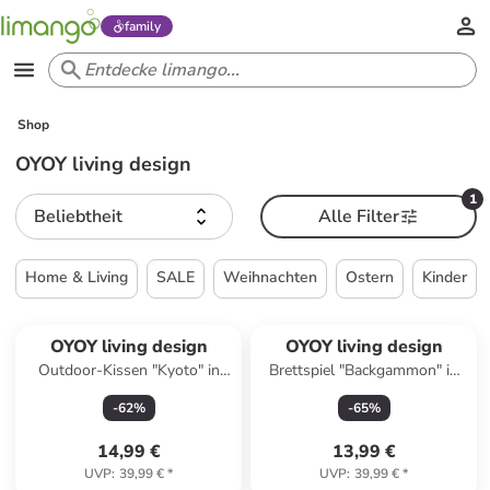
family
Shop
OYOY living design
1
Beliebtheit
Alle Filter
Home & Living
SALE
Weihnachten
Ostern
Kinder
OYOY living design
OYOY living design
Outdoor-Kissen "Kyoto" in
Brettspiel "Backgammon" in
Dunkelblau - (L)45 x (B)45 cm
Beige - ab 8 Jahren
-
62
%
-
65
%
14,99 €
13,99 €
UVP
:
39,99 €
*
UVP
:
39,99 €
*