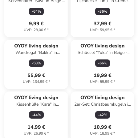
Kerzenhalter "Savi" in Beige -
Tischdecke "Linu" in Creme/
Ø 17 cm
Schwarz - (L)200 x (B)140 cm
-
64
%
-
36
%
9,99 €
37,99 €
UVP
:
28,00 €
*
UVP
:
59,95 €
*
OYOY living design
OYOY living design
Wandregal "Bakku" in
Schüssel "Yuka" in Beige -
Schwarz - (L)80 x (B)16 x
Ø28 x (H)9,2 cm
-
58
%
-
66
%
(H)6,5 cm
55,99 €
19,99 €
UVP
:
134,99 €
*
UVP
:
59,99 €
*
OYOY living design
OYOY living design
Kissenhülle "Kara" in
2er-Set: Christbaumkugeln in
Hellbraun - (L)50 x (B)50 cm
Bunt
-
44
%
-
42
%
14,99 €
10,99 €
UVP
:
26,99 €
*
UVP
:
18,99 €
*