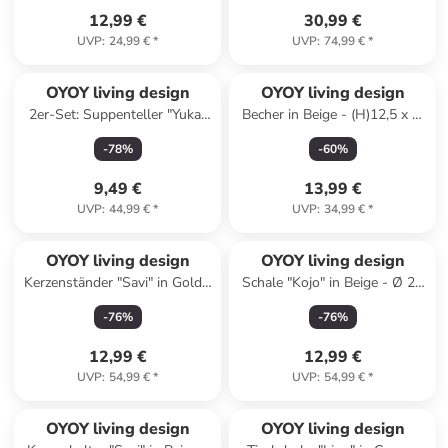
12,99 €
30,99 €
UVP
:
24,99 €
*
UVP
:
74,99 €
*
OYOY living design
OYOY living design
2er-Set: Suppenteller "Yuka"
Becher in Beige - (H)12,5 x Ø
in Grau - Ø 19 cm
8,5 cm
-
78
%
-
60
%
9,49 €
13,99 €
UVP
:
44,99 €
*
UVP
:
34,99 €
*
OYOY living design
OYOY living design
Kerzenständer "Savi" in Gold -
Schale "Kojo" in Beige - Ø 22
Ø 4 cm x (H)4 cm
cm
-
76
%
-
76
%
12,99 €
12,99 €
UVP
:
54,99 €
*
UVP
:
54,99 €
*
OYOY living design
OYOY living design