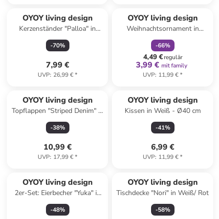
family
rabatt
OYOY living design
OYOY living design
Kerzenständer "Palloa" in
Weihnachtsornament in
Gold - (B)4,5 x (H)7 cm
Creme - Ø 16 cm
-
70
%
-
66
%
4,49 €
regulär
7,99 €
3,99 €
mit family
UVP
:
26,99 €
*
UVP
:
11,99 €
*
OYOY living design
OYOY living design
Topflappen "Striped Denim" in
Kissen in Weiß - Ø40 cm
Blau - (L)15 x (B)15 cm
-
38
%
-
41
%
10,99 €
6,99 €
UVP
:
17,99 €
*
UVP
:
11,99 €
*
OYOY living design
OYOY living design
2er-Set: Eierbecher "Yuka" in
Tischdecke "Nori" in Weiß/ Rot
Beige - (H)4 x Ø5 cm
-
48
%
-
58
%