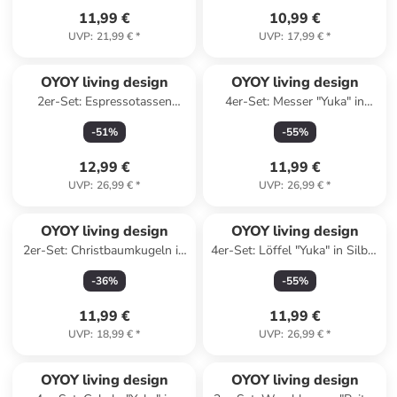
11,99 €
10,99 €
UVP
:
21,99 €
*
UVP
:
17,99 €
*
OYOY living design
OYOY living design
2er-Set: Espressotassen
4er-Set: Messer "Yuka" in
"Yuka" in Beige - (B)8 x (H)7,5
Silber - (H)20 cm
-
51
%
-
55
%
x (L)11 cm
12,99 €
11,99 €
UVP
:
26,99 €
*
UVP
:
26,99 €
*
OYOY living design
OYOY living design
2er-Set: Christbaumkugeln in
4er-Set: Löffel "Yuka" in Silber
Bunt
- (H)20 cm
-
36
%
-
55
%
11,99 €
11,99 €
UVP
:
18,99 €
*
UVP
:
26,99 €
*
OYOY living design
OYOY living design