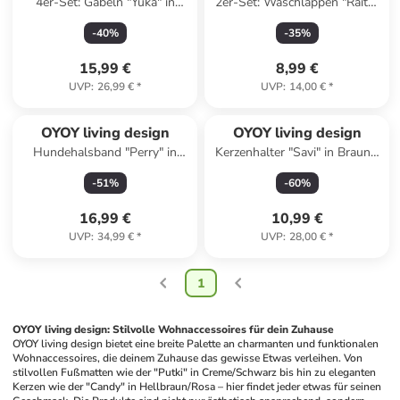
4er-Set: Gabeln "Yuka" in
2er-Set: Waschlappen "Raita"
Silber - (H)20 cm
in Weiß/ Hellbraun - (L)30 x
-
40
%
-
35
%
(B)30 cm
15,99 €
8,99 €
UVP
:
26,99 €
*
UVP
:
14,00 €
*
OYOY living design
OYOY living design
Hundehalsband "Perry" in
Kerzenhalter "Savi" in Braun -
Hellbraun - (L)35 cm
Ø 17 cm
-
51
%
-
60
%
16,99 €
10,99 €
UVP
:
34,99 €
*
UVP
:
28,00 €
*
1
OYOY living design: Stilvolle Wohnaccessoires für dein Zuhause
OYOY living design bietet eine breite Palette an charmanten und funktionalen 
Wohnaccessoires, die deinem Zuhause das gewisse Etwas verleihen. Von 
stilvollen Fußmatten wie der "Putki" in Creme/Schwarz bis hin zu eleganten 
Kerzen wie der "Candy" in Hellbraun/Rosa – hier findet jeder etwas für seinen 