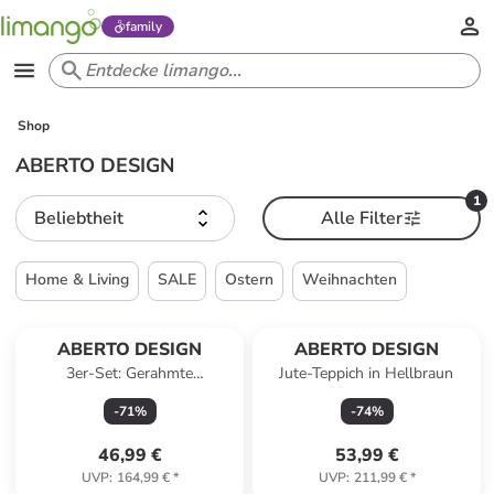
family
Shop
ABERTO DESIGN
1
Beliebtheit
Alle Filter
Home & Living
SALE
Ostern
Weihnachten
ABERTO DESIGN
ABERTO DESIGN
3er-Set: Gerahmte
Jute-Teppich in Hellbraun
Kunstdrucke
-
71
%
-
74
%
46,99 €
53,99 €
UVP
:
164,99 €
*
UVP
:
211,99 €
*