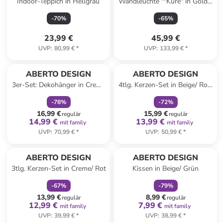
Indoor-Teppich in Hellgrau
Wandleuchte ""Küre" in Gold -
(B)15 x (H)15 x (T)15 cm
-
70
%
-
65
%
23,99 €
45,99 €
UVP
:
80,99 €
*
UVP
:
133,99 €
*
family
rabatt
family
rabatt
ABERTO DESIGN
ABERTO DESIGN
3er-Set: Dekohänger in Creme
4tlg. Kerzen-Set in Beige/ Rot/
- (L)12 cm
Grün
-
78
%
-
72
%
16,99 €
15,99 €
regulär
regulär
14,99 €
13,99 €
mit family
mit family
UVP
:
70,99 €
*
UVP
:
50,99 €
*
family
rabatt
family
rabatt
ABERTO DESIGN
ABERTO DESIGN
3tlg. Kerzen-Set in Creme/ Rot
Kissen in Beige/ Grün
-
67
%
-
79
%
13,99 €
8,99 €
regulär
regulär
12,99 €
7,99 €
mit family
mit family
UVP
:
39,99 €
*
UVP
:
38,99 €
*