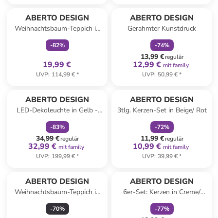
family
exklusiv
family
rabatt
ABERTO DESIGN
ABERTO DESIGN
Weihnachtsbaum-Teppich in
Gerahmter Kunstdruck
Beige
-
82
%
-
74
%
13,99 €
regulär
19,99 €
12,99 €
mit family
UVP
:
114,99 €
*
UVP
:
50,99 €
*
family
rabatt
family
rabatt
ABERTO DESIGN
ABERTO DESIGN
LED-Dekoleuchte in Gelb -
3tlg. Kerzen-Set in Beige/ Rot
(L)50 x (B)28 cm
-
83
%
-
72
%
34,99 €
11,99 €
regulär
regulär
32,99 €
10,99 €
mit family
mit family
UVP
:
199,99 €
*
UVP
:
39,99 €
*
family
rabatt
ABERTO DESIGN
ABERTO DESIGN
Weihnachtsbaum-Teppich in
6er-Set: Kerzen in Creme/
Rot
Grün/ Rot
-
70
%
-
77
%