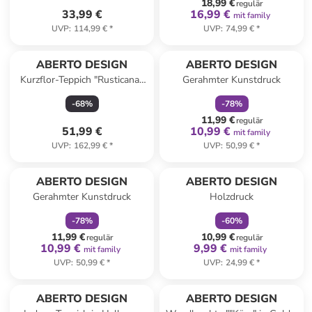
18,99 €
regulär
33,99 €
16,99 €
mit family
UVP
:
114,99 €
*
UVP
:
74,99 €
*
family
rabatt
ABERTO DESIGN
ABERTO DESIGN
Kurzflor-Teppich "Rusticana"
Gerahmter Kunstdruck
in Creme
-
68
%
-
78
%
11,99 €
regulär
51,99 €
10,99 €
mit family
UVP
:
162,99 €
*
UVP
:
50,99 €
*
family
rabatt
family
rabatt
ABERTO DESIGN
ABERTO DESIGN
Gerahmter Kunstdruck
Holzdruck
-
78
%
-
60
%
11,99 €
10,99 €
regulär
regulär
10,99 €
9,99 €
mit family
mit family
UVP
:
50,99 €
*
UVP
:
24,99 €
*
ABERTO DESIGN
ABERTO DESIGN