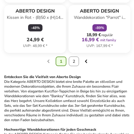
family
rabatt
ABERTO DESIGN
ABERTO DESIGN
Kissen in Rot - (B)50 x (H)14 x
Wanddekoration "Parrot" in
(T)14 cm
Grün/ Rot/ Schwarz - Ø 46 cm
-
48
%
-
89
%
18,99 €
regulär
24,99 €
16,99 €
mit family
UVP
:
48,99 €
*
UVP
:
167,99 €
*
1
2
Entdecken Sie die Vielfalt von Aberto Design
Die Kategorie ABERTO DESIGN bietet eine breite Palette an stilvollen und 
modernen Dekorationsobjekten, die Ihrem Zuhause ein besonderes Flair 
verleihen. Von eleganten Kurzflor-Teppichen in Beige bis hin zu einzigartigen 
Wanddekorationen wie dem "Banksy" Kunstdruck, finden Sie hier alles, was 
das Herz begehrt. Unsere Kollektion umfasst sowohl Einzelstücke als auch 
Sets, wie das 5er-Set Kunstdrucke oder das 3er-Set gerahmter Kunstdrucke, 
die perfekt aufeinander abgestimmt sind. Diese Vielfalt ermöglicht es Ihnen, 
verschiedene Räume in Ihrem Zuhause individuell zu gestalten und dabei stets 
den roten Faden beizubehalten.
Hochwertige Wanddekorationen für jeden Geschmack