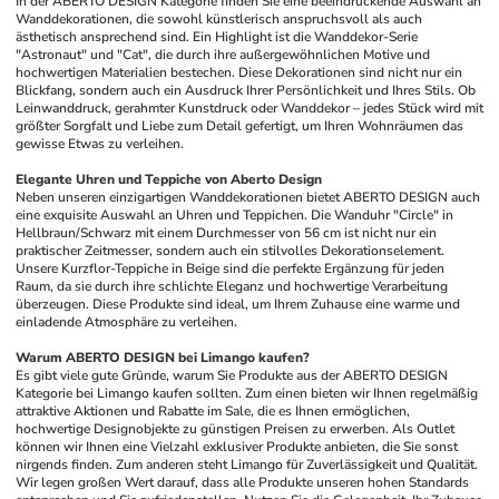
In der ABERTO DESIGN Kategorie finden Sie eine beeindruckende Auswahl an 
Wanddekorationen, die sowohl künstlerisch anspruchsvoll als auch 
ästhetisch ansprechend sind. Ein Highlight ist die Wanddekor-Serie 
"Astronaut" und "Cat", die durch ihre außergewöhnlichen Motive und 
hochwertigen Materialien bestechen. Diese Dekorationen sind nicht nur ein 
Blickfang, sondern auch ein Ausdruck Ihrer Persönlichkeit und Ihres Stils. Ob 
Leinwanddruck, gerahmter Kunstdruck oder Wanddekor – jedes Stück wird mit 
größter Sorgfalt und Liebe zum Detail gefertigt, um Ihren Wohnräumen das 
gewisse Etwas zu verleihen.
Elegante Uhren und Teppiche von Aberto Design
Neben unseren einzigartigen Wanddekorationen bietet ABERTO DESIGN auch 
eine exquisite Auswahl an Uhren und Teppichen. Die Wanduhr "Circle" in 
Hellbraun/Schwarz mit einem Durchmesser von 56 cm ist nicht nur ein 
praktischer Zeitmesser, sondern auch ein stilvolles Dekorationselement. 
Unsere Kurzflor-Teppiche in Beige sind die perfekte Ergänzung für jeden 
Raum, da sie durch ihre schlichte Eleganz und hochwertige Verarbeitung 
überzeugen. Diese Produkte sind ideal, um Ihrem Zuhause eine warme und 
einladende Atmosphäre zu verleihen.
Warum ABERTO DESIGN bei Limango kaufen?
Es gibt viele gute Gründe, warum Sie Produkte aus der ABERTO DESIGN 
Kategorie bei Limango kaufen sollten. Zum einen bieten wir Ihnen regelmäßig 
attraktive Aktionen und Rabatte im Sale, die es Ihnen ermöglichen, 
hochwertige Designobjekte zu günstigen Preisen zu erwerben. Als Outlet 
können wir Ihnen eine Vielzahl exklusiver Produkte anbieten, die Sie sonst 
nirgends finden. Zum anderen steht Limango für Zuverlässigkeit und Qualität. 
Wir legen großen Wert darauf, dass alle Produkte unseren hohen Standards 