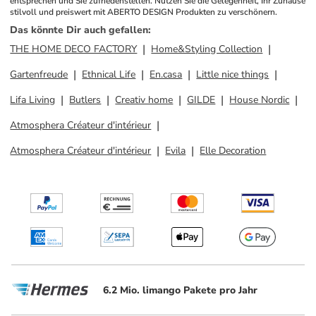
entsprechen und Sie zufriedenstellen. Nutzen Sie die Gelegenheit, Ihr Zuhause 
stilvoll und preiswert mit ABERTO DESIGN Produkten zu verschönern.
Das könnte Dir auch gefallen
:
THE HOME DECO FACTORY
Home&Styling Collection
Gartenfreude
Ethnical Life
En.casa
Little nice things
Lifa Living
Butlers
Creativ home
GILDE
House Nordic
Atmosphera Créateur d'intérieur
Atmosphera Créateur d'intérieur
Evila
Elle Decoration
6.2 Mio. limango Pakete pro Jahr