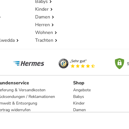
Babys
Kinder
Damen
Herren
Wohnen
lwedda
Trachten
S
undenservice
Shop
ieferung & Versandkosten
Angebote
ücksendungen / Reklamationen
Babys
mwelt & Entsorgung
Kinder
ertrag widerrufen
Damen
esetzliche Gewährleistung und Reparatur
Herren
Wohnen