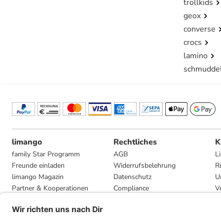
trollkids
geox
converse
crocs
lamino
schmudde
limango
Rechtliches
K
family Star Programm
AGB
L
Freunde einladen
Widerrufsbelehrung
R
limango Magazin
Datenschutz
U
Partner & Kooperationen
Compliance
V
Jobs
Impressum
G
Presse
Privatsphäre-Einstellungen