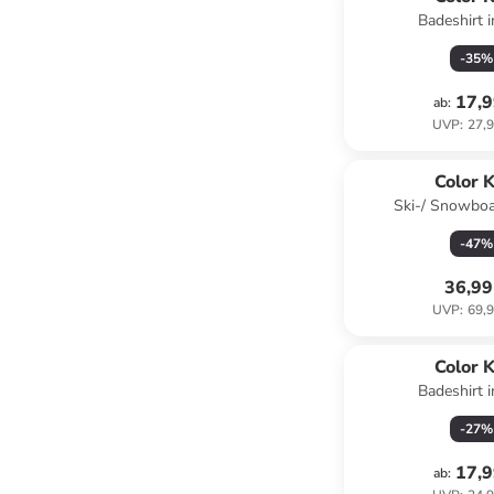
Badeshirt i
-
35
%
17,9
ab
:
UVP
:
27,9
Color K
Ski-/ Snowboa
Dunkelb
-
47
%
36,99
UVP
:
69,9
Color K
Badeshirt i
-
27
%
17,9
ab
: