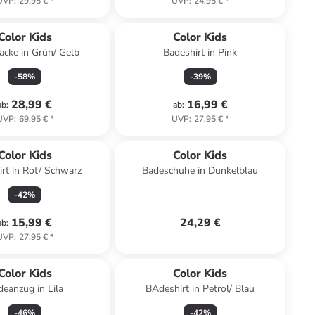
UVP
:
29,95 €
*
UVP
:
24,95 €
*
Color Kids
Color Kids
jacke in Grün/ Gelb
Badeshirt in Pink
-
58
%
-
39
%
28,99 €
16,99 €
ab
:
ab
:
UVP
:
69,95 €
*
UVP
:
27,95 €
*
Color Kids
Color Kids
rt in Rot/ Schwarz
Badeschuhe in Dunkelblau
-
42
%
15,99 €
24,29 €
ab
:
UVP
:
27,95 €
*
Color Kids
Color Kids
deanzug in Lila
BAdeshirt in Petrol/ Blau
-
46
%
-
42
%