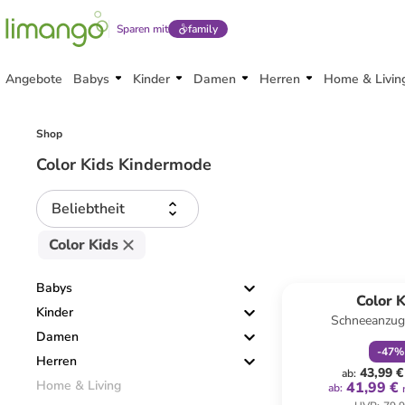
Sparen mit
family
Angebote
Babys
Kinder
Damen
Herren
Home & Livin
Shop
Color Kids Kindermode
Beliebtheit
Color Kids
family
r
Babys
Color K
Kinder
Schneeanzug
Damen
-
47
%
Herren
43,99 €
ab
:
Home & Living
41,99 €
ab
: