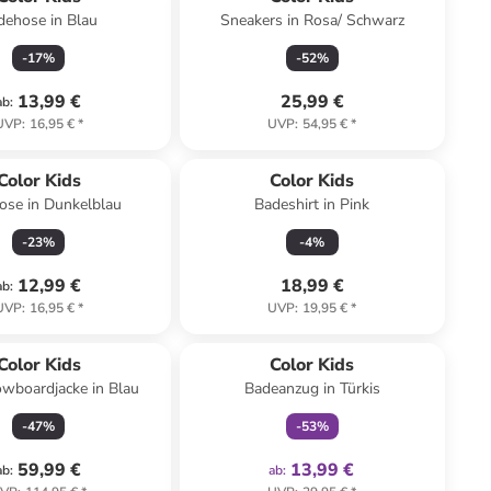
dehose in Blau
Sneakers in Rosa/ Schwarz
-
17
%
-
52
%
13,99 €
25,99 €
ab
:
UVP
:
16,95 €
*
UVP
:
54,95 €
*
Color Kids
Color Kids
ose in Dunkelblau
Badeshirt in Pink
-
23
%
-
4
%
12,99 €
18,99 €
ab
:
UVP
:
16,95 €
*
UVP
:
19,95 €
*
family
exklusiv
Color Kids
Color Kids
owboardjacke in Blau
Badeanzug in Türkis
-
47
%
-
53
%
59,99 €
13,99 €
ab
:
ab
: