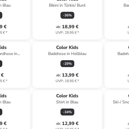
n Blau
Bikini in Türkis/ Bunt
Ba
-
36
%
9 €
18,99 €
ab
:
5 €
*
UVP
:
29,95 €
*
ids
Color Kids
rdhose in
Badehose in Hellblau
Badeh
lau
-
29
%
 €
13,99 €
ab
:
5 €
*
UVP
:
19,95 €
*
ids
Color Kids
n Blau
Shirt in Blau
Ski-/ Sn
-
34
%
9 €
12,99 €
ab
: