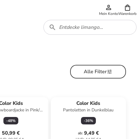
Mein Konto
Warenkorb
Alle Filter
Color Kids
Color Kids
owboardjacke in Pink/
Pantoletten in Dunkelblau
Dunkelblau
-
48
%
-
36
%
50,99 €
9,49 €
ab
: