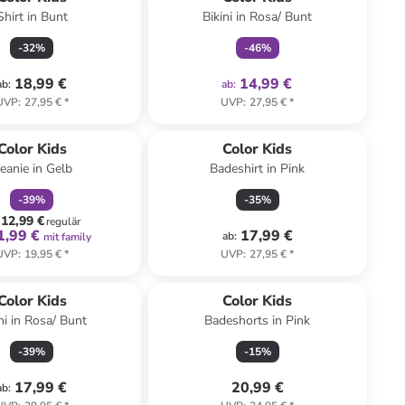
Shirt in Bunt
Bikini in Rosa/ Bunt
-
32
%
-
46
%
18,99 €
14,99 €
ab
:
ab
:
UVP
:
27,95 €
*
UVP
:
27,95 €
*
family
rabatt
Color Kids
Color Kids
eanie in Gelb
Badeshirt in Pink
-
39
%
-
35
%
12,99 €
regulär
1,99 €
17,99 €
ab
:
mit family
UVP
:
19,95 €
*
UVP
:
27,95 €
*
Color Kids
Color Kids
ni in Rosa/ Bunt
Badeshorts in Pink
-
39
%
-
15
%
17,99 €
20,99 €
ab
: