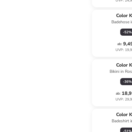
UVP
:
24,9
Color K
Badehose i
-
52
%
9,4
ab
:
UVP
:
19,9
Color K
Bikini in Ro
-
36
%
18,9
ab
:
UVP
:
29,9
Color K
Badeshirt i
-
51
%