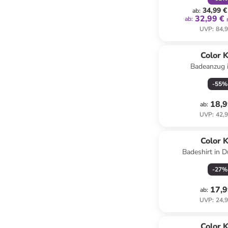
34,99 €
ab
:
32,99 €
ab
:
UVP
:
84,9
Color K
Badeanzug 
-
55
%
18,9
ab
:
UVP
:
42,9
Color K
Badeshirt in 
-
27
%
17,9
ab
:
UVP
:
24,9
Color K