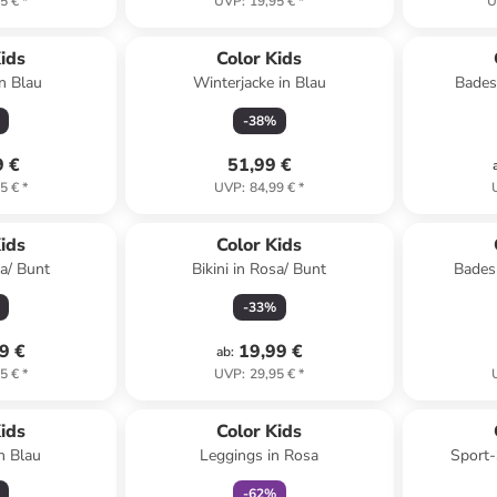
5 €
*
UVP
:
19,95 €
*
U
ids
Color Kids
n Blau
Winterjacke in Blau
Bades
-
38
%
9 €
51,99 €
5 €
*
UVP
:
84,99 €
*
ids
Color Kids
sa/ Bunt
Bikini in Rosa/ Bunt
Badesh
-
33
%
9 €
19,99 €
ab
:
5 €
*
UVP
:
29,95 €
*
family
rabatt
ids
Color Kids
n Blau
Leggings in Rosa
Sport-
-
62
%