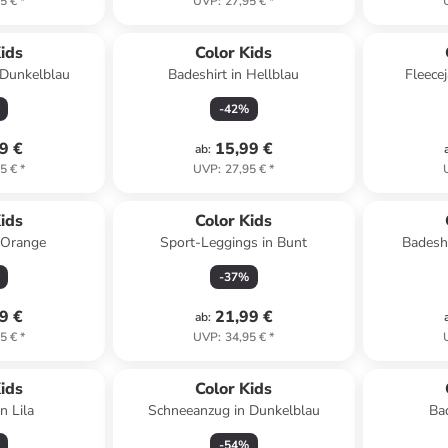
5 €
*
UVP
:
27,95 €
*
ids
Color Kids
 Dunkelblau
Badeshirt in Hellblau
Fleece
-
42
%
9 €
15,99 €
ab
:
5 €
*
UVP
:
27,95 €
*
ids
Color Kids
n Orange
Sport-Leggings in Bunt
Badeshi
-
37
%
9 €
21,99 €
ab
:
5 €
*
UVP
:
34,95 €
*
ids
Color Kids
n Lila
Schneeanzug in Dunkelblau
Ba
-
54
%