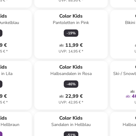
5 €
*
UVP
:
89,95 €
*
ids
Color Kids
Dunkelblau
Pantoletten in Pink
Bikin
-
19
%
9 €
11,99 €
ab
:
5 €
*
UVP
:
14,95 €
*
ids
Color Kids
in Lila
Halbsandalen in Rosa
Ski-/ Snowb
-
46
%
ab
:
9 €
22,99 €
4
ab
:
ab
:
5 €
*
UVP
:
42,95 €
*
abatt
ids
Color Kids
 Hellbraun
Sandalen in Hellblau
Halbsa
-
51
%