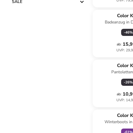
UVP
:
79,9
SALE
Color K
Badeanzug in 
-
46
%
15,9
ab
:
UVP
:
29,9
Color K
Pantoletten 
-
26
%
10,9
ab
:
UVP
:
14,9
family
r
Color K
Winterboots in
-
61
%