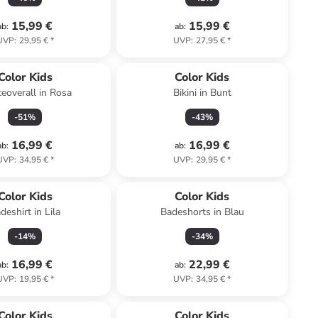
15,99 €
15,99 €
ab
:
ab
:
UVP
:
29,95 €
*
UVP
:
27,95 €
*
Color Kids
Color Kids
ceoverall in Rosa
Bikini in Bunt
-
51
%
-
43
%
16,99 €
16,99 €
ab
:
ab
:
UVP
:
34,95 €
*
UVP
:
29,95 €
*
Color Kids
Color Kids
deshirt in Lila
Badeshorts in Blau
-
14
%
-
34
%
16,99 €
22,99 €
ab
:
ab
:
UVP
:
19,95 €
*
UVP
:
34,95 €
*
Reserviert
Color Kids
Color Kids