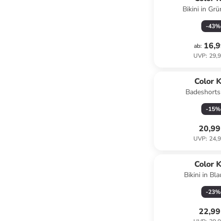
Bikini in Gr
-
43
%
16,9
ab
:
UVP
:
29,9
Color K
Badeshorts 
-
15
%
20,99
UVP
:
24,9
Color K
Bikini in Bl
-
23
%
22,99