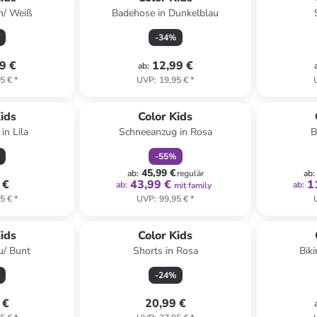
ün/ Weiß
Badehose in Dunkelblau
-
34
%
9 €
12,99 €
ab
:
5 €
*
UVP
:
19,95 €
*
family
rabatt
ids
Color Kids
in Lila
Schneeanzug in Rosa
B
-
55
%
45,99 €
ab
:
regulär
ab
:
 €
43,99 €
1
ab
:
ab
:
mit family
5 €
*
UVP
:
99,95 €
*
ids
Color Kids
au/ Bunt
Shorts in Rosa
Biki
-
24
%
 €
20,99 €