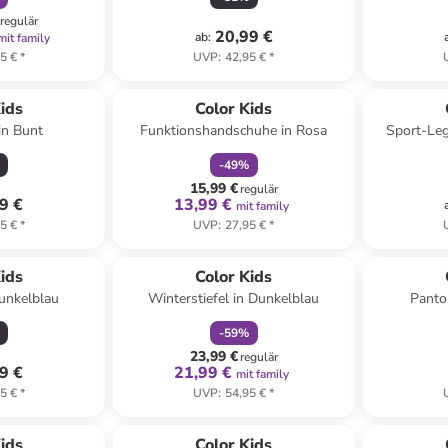
regulär
20,99 €
ab
:
mit family
5 €
*
UVP
:
42,95 €
*
family
rabatt
ids
Color Kids
in Bunt
Funktionshandschuhe in Rosa
Sport-Leg
-
49
%
15,99 €
regulär
9 €
13,99 €
mit family
5 €
*
UVP
:
27,95 €
*
family
rabatt
ids
Color Kids
Dunkelblau
Winterstiefel in Dunkelblau
Panto
-
59
%
23,99 €
regulär
9 €
21,99 €
mit family
5 €
*
UVP
:
54,95 €
*
ids
Color Kids