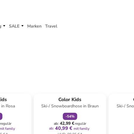
g
SALE
Marken
Travel
abatt
family
rabatt
ids
Color Kids
 in Rosa
Ski-/ Snowboardhose in Braun
Ski-/ Sn
-
54
%
42,99 €
regulär
ab
:
regulär
40,99 €
ab
:
mit family
mit family