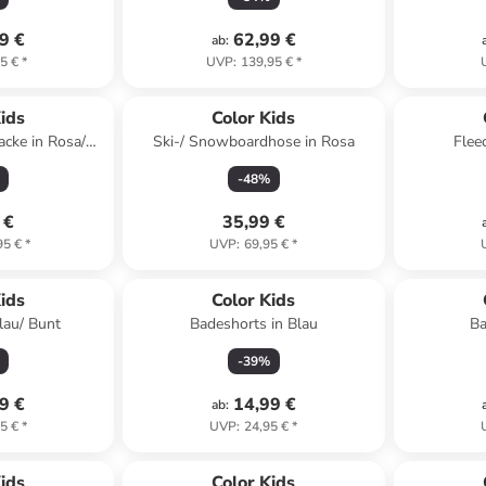
9 €
62,99 €
ab
:
5 €
*
UVP
:
139,95 €
*
ids
Color Kids
acke in Rosa/
Ski-/ Snowboardhose in Rosa
Flee
au
-
48
%
 €
35,99 €
95 €
*
UVP
:
69,95 €
*
ids
Color Kids
lau/ Bunt
Badeshorts in Blau
Ba
-
39
%
9 €
14,99 €
ab
:
5 €
*
UVP
:
24,95 €
*
ids
Color Kids