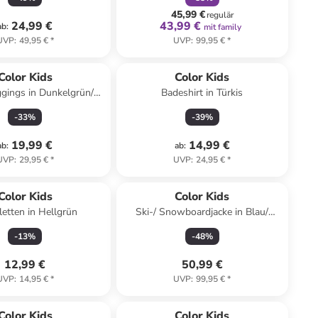
45,99 €
regulär
24,99 €
43,99 €
ab
:
mit family
UVP
:
49,95 €
*
UVP
:
99,95 €
*
Color Kids
Color Kids
gings in Dunkelgrün/
Badeshirt in Türkis
Rosa
-
33
%
-
39
%
19,99 €
14,99 €
ab
:
ab
:
UVP
:
29,95 €
*
UVP
:
24,95 €
*
Color Kids
Color Kids
letten in Hellgrün
Ski-/ Snowboardjacke in Blau/
Hellbraun/ Dunkelblau
-
13
%
-
48
%
12,99 €
50,99 €
UVP
:
14,95 €
*
UVP
:
99,95 €
*
family
exklusiv
Color Kids
Color Kids