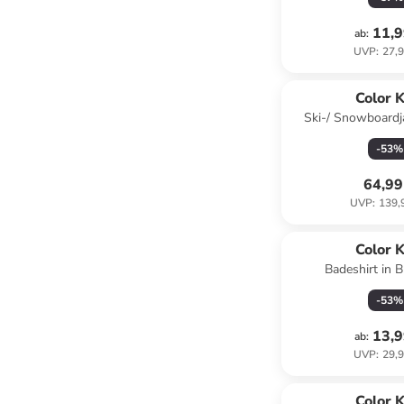
11,9
ab
:
UVP
:
27,9
Color K
Ski-/ Snowboardj
Hellbl
-
53
%
64,99
UVP
:
139,
Color K
Badeshirt in B
-
53
%
13,9
ab
:
UVP
:
29,9
Color K