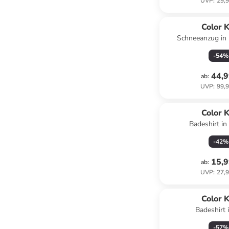
UVP
:
29,9
Color K
Schneeanzug in
-
54
%
44,9
ab
:
UVP
:
99,9
Color K
Badeshirt i
-
42
%
15,9
ab
:
UVP
:
27,9
Color K
Badeshirt i
-
57
%