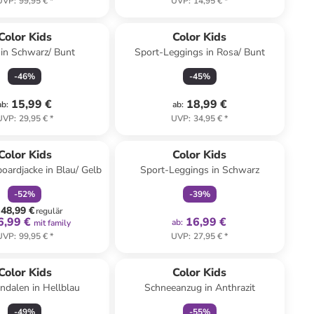
UVP
:
99,95 €
*
UVP
:
14,95 €
*
Color Kids
Color Kids
i in Schwarz/ Bunt
Sport-Leggings in Rosa/ Bunt
-
46
%
-
45
%
15,99 €
18,99 €
ab
:
ab
:
UVP
:
29,95 €
*
UVP
:
34,95 €
*
family
rabatt
family
exklusiv
Color Kids
Color Kids
oardjacke in Blau/ Gelb
Sport-Leggings in Schwarz
-
52
%
-
39
%
48,99 €
regulär
6,99 €
16,99 €
ab
:
mit family
UVP
:
99,95 €
*
UVP
:
27,95 €
*
family
rabatt
Color Kids
Color Kids
ndalen in Hellblau
Schneeanzug in Anthrazit
-
49
%
-
55
%