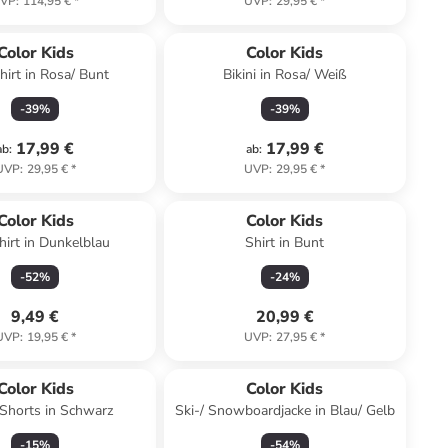
VP
:
114,95 €
*
UVP
:
29,95 €
*
Color Kids
Color Kids
hirt in Rosa/ Bunt
Bikini in Rosa/ Weiß
-
39
%
-
39
%
17,99 €
17,99 €
ab
:
ab
:
UVP
:
29,95 €
*
UVP
:
29,95 €
*
Color Kids
Color Kids
irt in Dunkelblau
Shirt in Bunt
-
52
%
-
24
%
9,49 €
20,99 €
UVP
:
19,95 €
*
UVP
:
27,95 €
*
Color Kids
Color Kids
Shorts in Schwarz
Ski-/ Snowboardjacke in Blau/ Gelb
-
15
%
-
54
%