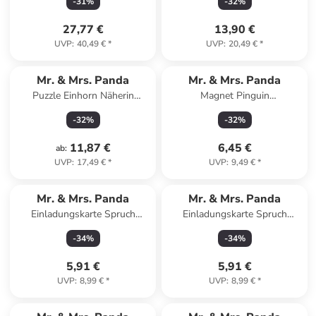
-
31
%
-
32
%
27,77 €
13,90 €
UVP
:
40,49 €
*
UVP
:
20,49 €
*
Mr. & Mrs. Panda
Mr. & Mrs. Panda
Puzzle Einhorn Näherin
Magnet Pinguin
Design mit Spruch in Weiß
Weihnachtsbaum mit Spruch
-
32
%
-
32
%
in Eisblau
11,87 €
6,45 €
ab
:
UVP
:
17,49 €
*
UVP
:
9,49 €
*
Mr. & Mrs. Panda
Mr. & Mrs. Panda
Einladungskarte Spruch
Einladungskarte Spruch
Geborgenheit im Zuhause ... in
Geborgenheit im Zuhause ... in
-
34
%
-
34
%
Meeresbrise
Lavendeltraum
5,91 €
5,91 €
UVP
:
8,99 €
*
UVP
:
8,99 €
*