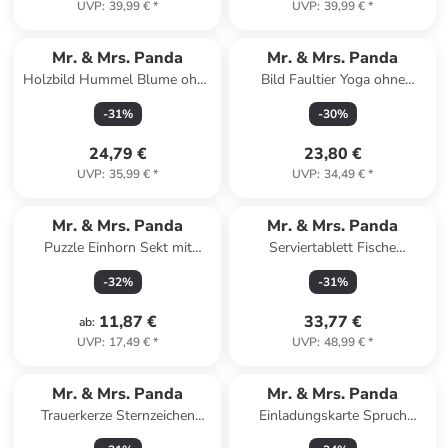
UVP
:
39,99 €
*
UVP
:
39,99 €
*
Mr. & Mrs. Panda
Mr. & Mrs. Panda
Holzbild Hummel Blume ohne
Bild Faultier Yoga ohne
Spruch in Weiß
Spruch in Tropengrün
-
31
%
-
30
%
24,79 €
23,80 €
UVP
:
35,99 €
*
UVP
:
34,49 €
*
Mr. & Mrs. Panda
Mr. & Mrs. Panda
Puzzle Einhorn Sekt mit
Serviertablett Fische
Spruch in Rot Pastell
Astrologie Design ohne Sp...
-
32
%
-
31
%
in Weiß
11,87 €
33,77 €
ab
:
UVP
:
17,49 €
*
UVP
:
48,99 €
*
Mr. & Mrs. Panda
Mr. & Mrs. Panda
Trauerkerze Sternzeichen
Einladungskarte Spruch
Schütze mit Spruch in Weiß
Tapferkeit Umarmung mit ... in