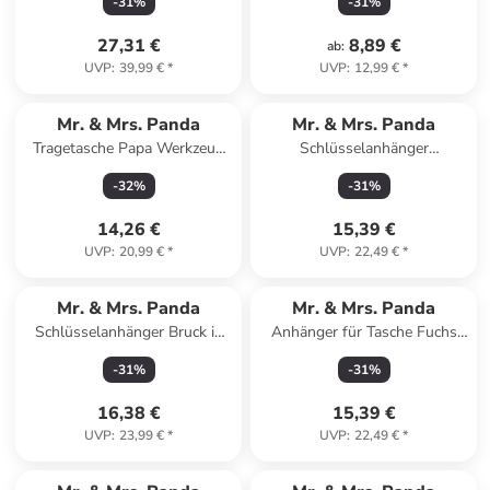
-
31
%
-
31
%
Grau Pastell
27,31 €
8,89 €
ab
:
UVP
:
39,99 €
*
UVP
:
12,99 €
*
Mr. & Mrs. Panda
Mr. & Mrs. Panda
Tragetasche Papa Werkzeug
Schlüsselanhänger
mit Spruch in Schwarz
Sternzeichen Fische ohne
-
32
%
-
31
%
Spruch in Sternenhimmel Blau
14,26 €
15,39 €
UVP
:
20,99 €
*
UVP
:
22,49 €
*
Mr. & Mrs. Panda
Mr. & Mrs. Panda
Schlüsselanhänger Bruck in
Anhänger für Tasche Fuchs
der Oberpfalz mit Sp... in
Koch ohne Spruch in Türkis
-
31
%
-
31
%
Braun
Pastell
16,38 €
15,39 €
UVP
:
23,99 €
*
UVP
:
22,49 €
*