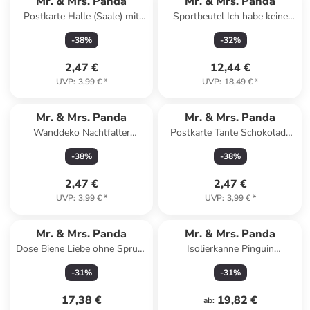
Mr. & Mrs. Panda
Mr. & Mrs. Panda
Postkarte Halle (Saale) mit
Sportbeutel Ich habe keine
Spruch in Keine Angabe
Zeit.... mit Spruch in Creme
-
38
%
-
32
%
2,47 €
12,44 €
UVP
:
3,99 €
*
UVP
:
18,49 €
*
Mr. & Mrs. Panda
Mr. & Mrs. Panda
Wanddeko Nachtfalter
Postkarte Tante Schokolade
Schneemann mit Spruch in
mit Spruch in Weiß
-
38
%
-
38
%
Weiß
2,47 €
2,47 €
UVP
:
3,99 €
*
UVP
:
3,99 €
*
Mr. & Mrs. Panda
Mr. & Mrs. Panda
Dose Biene Liebe ohne Spruch
Isolierkanne Pinguin
in Gelb Pastell
Weihnachtsbaum ohne
-
31
%
-
31
%
Spruch in Transparent
17,38 €
19,82 €
ab
: