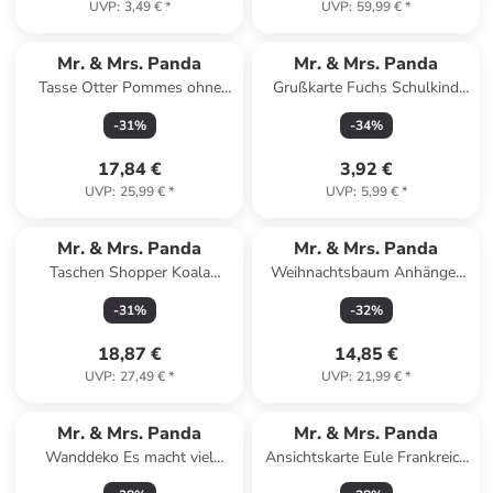
UVP
:
3,49 €
*
UVP
:
59,99 €
*
Mr. & Mrs. Panda
Mr. & Mrs. Panda
Tasse Otter Pommes ohne
Grußkarte Fuchs Schulkind
Spruch in Türkis
mit Spruch in Weiß
-
31
%
-
34
%
17,84 €
3,92 €
UVP
:
25,99 €
*
UVP
:
5,99 €
*
Mr. & Mrs. Panda
Mr. & Mrs. Panda
Taschen Shopper Koala
Weihnachtsbaum Anhänger
Familie mit Spruch in Blau
Igel Herzen Design ohne... in
-
31
%
-
32
%
Pastell
Weiß
18,87 €
14,85 €
UVP
:
27,49 €
*
UVP
:
21,99 €
*
Mr. & Mrs. Panda
Mr. & Mrs. Panda
Wanddeko Es macht viel
Ansichtskarte Eule Frankreich
wacher,... mit Spruch in
Design mit Spruch in Weiß