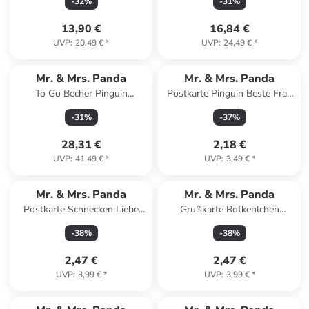
-
32
%
-
31
%
13,90 €
16,84 €
UVP
:
20,49 €
*
UVP
:
24,49 €
*
Mr. & Mrs. Panda
Mr. & Mrs. Panda
To Go Becher Pinguin
Postkarte Pinguin Beste Frau
Weihnachtsbaum mit Spruch
der Welt mit Spruch in Weiß
-
31
%
-
37
%
in Weiß
28,31 €
2,18 €
UVP
:
41,49 €
*
UVP
:
3,49 €
*
Mr. & Mrs. Panda
Mr. & Mrs. Panda
Postkarte Schnecken Liebe
Grußkarte Rotkehlchen
mit Spruch in Weiß
Weihnachten mit Spruch in
-
38
%
-
38
%
Eisblau
2,47 €
2,47 €
UVP
:
3,99 €
*
UVP
:
3,99 €
*