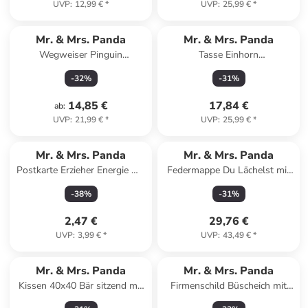
UVP
:
12,99 €
*
UVP
:
25,99 €
*
Mr. & Mrs. Panda
Mr. & Mrs. Panda
Wegweiser Pinguin
Tasse Einhorn
Weihnachtsbaum Design mit
Weihnachtsmann mit Spruch
-
32
%
-
31
%
Spruch in Weiß
in Rot Pastell
14,85 €
17,84 €
ab
:
UVP
:
21,99 €
*
UVP
:
25,99 €
*
Mr. & Mrs. Panda
Mr. & Mrs. Panda
Postkarte Erzieher Energie mit
Federmappe Du Lächelst mit
Spruch in Weiß
Spruch in Bunt
-
38
%
-
31
%
2,47 €
29,76 €
UVP
:
3,99 €
*
UVP
:
43,49 €
*
Mr. & Mrs. Panda
Mr. & Mrs. Panda
Kissen 40x40 Bär sitzend mit
Firmenschild Büscheich mit
Spruch in Weiß
Spruch in Keine Angabe