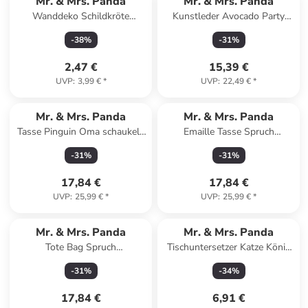
Mr. & Mrs. Panda
Mr. & Mrs. Panda
Wanddeko Schildkröte
Kunstleder Avocado Party
MHerzieren mit Spruch in Blau
ohne Spruch in Gelb Pastell
-
38
%
-
31
%
Pastell
2,47 €
15,39 €
UVP
:
3,99 €
*
UVP
:
22,49 €
*
Mr. & Mrs. Panda
Mr. & Mrs. Panda
Tasse Pinguin Oma schaukeln
Emaille Tasse Spruch
mit Spruch in Grau Pastell
Erleuchtung und Freiheit m...
-
31
%
-
31
%
in Weiß
17,84 €
17,84 €
UVP
:
25,99 €
*
UVP
:
25,99 €
*
Mr. & Mrs. Panda
Mr. & Mrs. Panda
Tote Bag Spruch
Tischuntersetzer Katze König
Geborgenheit im Zuhause mit
ohne Spruch in Weiß
-
31
%
-
34
%
Spruch in Sky Blue
17,84 €
6,91 €