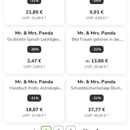
-
31
%
-
34
%
Weiß
21,85 €
5,91 €
UVP
:
31,99 €
*
UVP
:
8,99 €
*
Mr. & Mrs. Panda
Mr. & Mrs. Panda
Grußkarte Spruch Leichtigkeit
Bild Frauen gehören in die...
für Profis mit Sp... in Weiß
mit Spruch in Weiß
-
38
%
-
32
%
2,47 €
13,86 €
ab
:
UVP
:
3,99 €
*
UVP
:
20,49 €
*
Mr. & Mrs. Panda
Mr. & Mrs. Panda
Handtuch Krebs Astrologie
Schreibtischunterlage Blume
Design ohne Spruch in Weiß
Mohnblume Design mi... in
-
31
%
-
31
%
Weiß
18,87 €
27,77 €
UVP
:
27,49 €
*
UVP
:
40,49 €
*