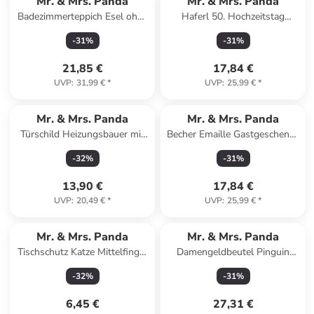
Mr. & Mrs. Panda
Mr. & Mrs. Panda
Badezimmerteppich Esel ohne
Haferl 50. Hochzeitstag
Spruch in Weiß
Goldene Hochzeit mit Sp... in
-
31
%
-
31
%
Braun Pastell
21,85 €
17,84 €
UVP
:
31,99 €
*
UVP
:
25,99 €
*
Mr. & Mrs. Panda
Mr. & Mrs. Panda
Türschild Heizungsbauer mit
Becher Emaille Gastgeschenke
Spruch in Keine Angabe
Freude mit Spruch in Schwarz
-
32
%
-
31
%
13,90 €
17,84 €
UVP
:
20,49 €
*
UVP
:
25,99 €
*
Mr. & Mrs. Panda
Mr. & Mrs. Panda
Tischschutz Katze Mittelfinger
Damengeldbeutel Pinguin
ohne Spruch in Transparent
Blumen ohne Spruch in
-
32
%
-
31
%
Eisblau
6,45 €
27,31 €