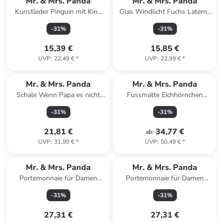
Mr. & Mrs. Panda
Mr. & Mrs. Panda
Kunstleder Pinguin mit Kind
Glas Windlicht Fuchs Laterne
ohne Spruch in Blau Pastell
ohne Spruch in Transparent
-
31
%
-
31
%
15,39 €
15,85 €
UVP
:
22,49 €
*
UVP
:
22,99 €
*
Mr. & Mrs. Panda
Mr. & Mrs. Panda
Schale Wenn Papa es nicht
Fussmatte Eichhörnchen
reparieren kann, sind... in Weiß
Blume ohne Spruch in
-
31
%
-
31
%
Schwarz
21,81 €
34,77 €
ab
:
UVP
:
31,99 €
*
UVP
:
50,49 €
*
Mr. & Mrs. Panda
Mr. & Mrs. Panda
Portemonnaie für Damen
Portemonnaie für Damen
Erdmännchen ohne Spruch in
Pinguin Diät mit Spruch in
-
31
%
-
31
%
Weiß
Weiß
27,31 €
27,31 €