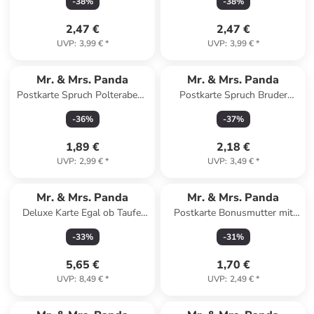
-
38
%
-
38
%
Meeresbrise
Weiß
2,47 €
2,47 €
UVP
:
3,99 €
*
UVP
:
3,99 €
*
Mr. & Mrs. Panda
Mr. & Mrs. Panda
Postkarte Spruch Polterabend
Postkarte Spruch Bruder
Spaß mit Spruch in
Superheld mit Spruch in Weiß
-
36
%
-
37
%
Meeresbrise
1,89 €
2,18 €
UVP
:
2,99 €
*
UVP
:
3,49 €
*
Mr. & Mrs. Panda
Mr. & Mrs. Panda
Deluxe Karte Egal ob Taufe,
Postkarte Bonusmutter mit
Trauung oder Beerdi... in Grau
Spruch in Weiß
-
33
%
-
31
%
Pastell
5,65 €
1,70 €
UVP
:
8,49 €
*
UVP
:
2,49 €
*