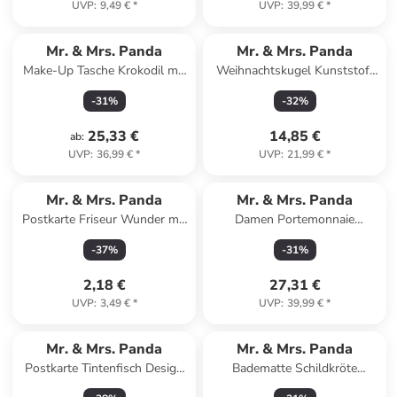
UVP
:
9,49 €
*
UVP
:
39,99 €
*
Mr. & Mrs. Panda
Mr. & Mrs. Panda
Make-Up Tasche Krokodil mit
Weihnachtskugel Kunststoff
Spruch in Weiß
Pinguin Kokosnuss De... in
-
31
%
-
32
%
Weiß
25,33 €
14,85 €
ab
:
UVP
:
36,99 €
*
UVP
:
21,99 €
*
Mr. & Mrs. Panda
Mr. & Mrs. Panda
Postkarte Friseur Wunder mit
Damen Portemonnaie
Spruch in Weiß
Schnecken Liebe mit Spruch in
-
37
%
-
31
%
Grau Pastell
2,18 €
27,31 €
UVP
:
3,49 €
*
UVP
:
39,99 €
*
Mr. & Mrs. Panda
Mr. & Mrs. Panda
Postkarte Tintenfisch Design
Badematte Schildkröte
mit Spruch in Weiß
MHerzieren ohne Spruch in