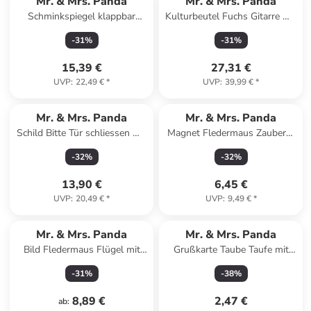
Mr. & Mrs. Panda
Mr. & Mrs. Panda
Schminkspiegel klappbar
Kulturbeutel Fuchs Gitarre mit
Nachtfalter Schneemann ... in
Spruch in Türkis Pastell
-
31
%
-
31
%
Eisblau
15,39 €
27,31 €
UVP
:
22,49 €
*
UVP
:
39,99 €
*
Mr. & Mrs. Panda
Mr. & Mrs. Panda
Schild Bitte Tür schliessen mit
Magnet Fledermaus Zauberer
Spruch in Keine Angabe
mit Spruch in Gelb Pastell
-
32
%
-
32
%
13,90 €
6,45 €
UVP
:
20,49 €
*
UVP
:
9,49 €
*
Mr. & Mrs. Panda
Mr. & Mrs. Panda
Bild Fledermaus Flügel mit
Grußkarte Taube Taufe mit
Spruch in Gelb Pastell
Spruch in Weiß
-
31
%
-
38
%
8,89 €
2,47 €
ab
: