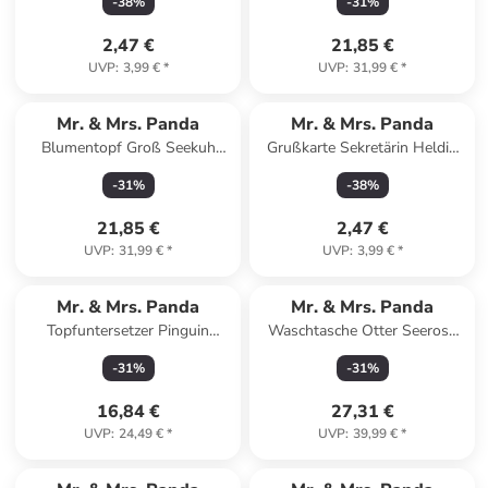
-
38
%
-
31
%
Blau Pastell
2,47 €
21,85 €
UVP
:
3,99 €
*
UVP
:
31,99 €
*
Mr. & Mrs. Panda
Mr. & Mrs. Panda
Blumentopf Groß Seekuh
Grußkarte Sekretärin Heldin
Chillen mit Spruch in Weiß
mit Spruch in Meeresbrise
-
31
%
-
38
%
21,85 €
2,47 €
UVP
:
31,99 €
*
UVP
:
3,99 €
*
Mr. & Mrs. Panda
Mr. & Mrs. Panda
Topfuntersetzer Pinguin
Waschtasche Otter Seerose
Weihnachtsbaum Design o...
ohne Spruch in Grau Pastell
-
31
%
-
31
%
in Weiß
16,84 €
27,31 €
UVP
:
24,49 €
*
UVP
:
39,99 €
*