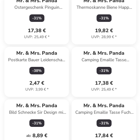
Mr. & Mrs. Panda
Mr. & Mrs. Panda
Ostergeschenk Pinguin
Thermoskanne Biene Happy
Weihnachtsbaum mit Spruch
mit Spruch in Transparent
-
31
%
-
31
%
in Eisblau
17,38 €
19,82 €
UVP
:
25,49 €
*
UVP
:
28,99 €
*
Mr. & Mrs. Panda
Mr. & Mrs. Panda
Postkarte Bauer Leidenschaft
Camping Emaille Tasse
mit Spruch in Weiß
Sommer Meer Glück mit
-
38
%
-
31
%
Spruch in Gelb Pastell
2,47 €
17,38 €
UVP
:
3,99 €
*
UVP
:
25,49 €
*
Mr. & Mrs. Panda
Mr. & Mrs. Panda
Bild Schnecke Sir Design mit
Camping Emaille Tasse Fuchs
Spruch in Weiß
Sterne ohne Spruch in Türkis
-
31
%
-
31
%
Pastell
8,89 €
17,84 €
ab
: