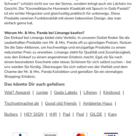
Schwarz" schützt nicht nur vor der Sonne, sondern bringt auch ein Lächeln ins 
Gesicht. Die "Kosmetiktasche Hummeln Kleeblatt mit Spruch in Gelb Pastell" 
ist ein echter Hingucker und gleichzeitig praktisch für unterwegs. Diese 
Produkte vereinen Funktionalität mit einem liebevollen Design, das man 
einfach gerne hat. 
Warum Mr. & Mrs. Panda bei Limango kaufen?
Der Einkauf bei Limango bietet viele Vorteile. In unserem Outlet finden Sie die 
zauberhaften Produkte von Mr. & Mrs. Panda oft zu günstigen Preisen. Nutzen 
Sie die Sale-Aktionen, um hochwertige und einzigartige Produkte zu einem 
reduzierten Preis zu erwerben. Limango steht für Qualität und Zuverlässigkeit, 
was den Einkauf zu einem angenehmen Erlebnis macht. Egal ob Sie nach 
einem besonderen Geschenk oder etwas Schönem für sich selbst suchen – bei 
uns werden Sie fündig. Überzeugen Sie sich selbst von der Vielfalt und dem 
Charme der Mr. & Mrs. Panda Kollektion und genießen Sie ein einmaliges 
Shopping-Erlebnis.
Das könnte Dir auch gefallen
:
Wat? Apparel
Juniqe
Geda Labels
Lifeney
Kindsgut
Tischsetmacher.de
Good old friends
Ambiente Haus
Butlers
HEY SIGN
IHR
Pad
Ppd
GILDE
Kare