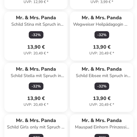
UVP
:
12,99 €
*
UVP
:
3,99 €
*
Mr. & Mrs. Panda
Mr. & Mrs. Panda
Schild Stina mit Spruch in
Wegweiser Heilpädagogin mit
Keine Angabe
Spruch in Keine Angabe
-
32
%
-
32
%
13,90 €
13,90 €
UVP
:
20,49 €
*
UVP
:
20,49 €
*
Mr. & Mrs. Panda
Mr. & Mrs. Panda
Schild Stella mit Spruch in
Schild Eibsee mit Spruch in
Keine Angabe
Keine Angabe
-
32
%
-
32
%
13,90 €
13,90 €
UVP
:
20,49 €
*
UVP
:
20,49 €
*
Mr. & Mrs. Panda
Mr. & Mrs. Panda
Schild Girls only mit Spruch in
Mauspad Einhorn Prinzessin
Keine Angabe
mit Spruch in Schwarz