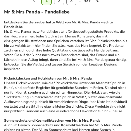
1
2
3
...
93+
Mr & Mrs Panda - Pandaliebe
Entdecken Sie die zauberhafte Welt von Mr. & Mrs. Panda - echte 
Pandaliebe
Mr. & Mrs. Panda  bzw Pandaliebe steht für liebevoll gestaltete Produkte, die 
das Herz erwärmen. Jedes Stück ist ein kleines Kunstwerk, das mit 
einzigartigen Illustrationen und Sprüchen versehen ist. Von Picknickdecken bis 
hin zu Holzkisten - hier finden Sie alles, was das Herz begehrt. Die Produkte 
zeichnen sich durch ihre hohe Qualität und die liebevolle Handarbeit aus. 
Wenn Sie auf der Suche nach etwas Besonderem sind, das Freude und ein 
Lächeln in den Alltag bringt, dann sind Sie bei Mr. & Mrs. Panda genau richtig. 
Entdecken Sie die Vielfalt und lassen Sie sich von den kreativen Designs 
inspirieren.
Picknickdecken und Holzkisten von Mr. & Mrs. Panda
Unsere Picknickdecken, wie die "Picknickdecke Unter dem Meer mit Spruch in 
Bunt", sind perfekte Begleiter für gemütliche Stunden im Freien. Sie sind nicht 
nur funktional, sondern auch ein echter Hingucker. Die Holzkisten, wie die 
"Holzkiste Pinguin marschieren mit Spruch in Weiß", bieten eine charmante 
Aufbewahrungsmöglichkeit für verschiedenste Dinge. Jede Kiste ist individuell 
gestaltet und erzählt ihre eigene kleine Geschichte. Diese Produkte sind nicht 
nur praktisch, sondern auch eine wunderschöne Dekoration für Ihr Zuhause. 
Sonnenschutz und Kosmetiktaschen von Mr. & Mrs. Panda
Auch im Bereich Sonnenschutz und Kosmetiktaschen hat Mr. & Mrs. Panda 
einiges zu bieten. Der "Auto Sonnenschutz Igel Herzen ohne Spruch in 