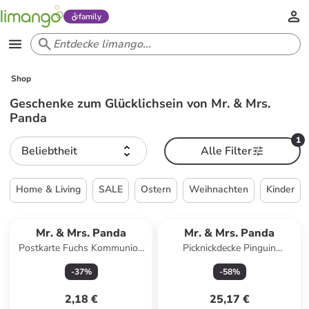
family
Shop
Geschenke zum Glücklichsein von Mr. & Mrs.
Panda
1
Beliebtheit
Alle Filter
Home & Living
SALE
Ostern
Weihnachten
Kinder
Mr. & Mrs. Panda
Mr. & Mrs. Panda
Postkarte Fuchs Kommunion
Picknickdecke Pinguin
mit Spruch in Grau Pastell
Kokosnuss mit Spruch in Bunt
-
37
%
-
58
%
2,18 €
25,17 €