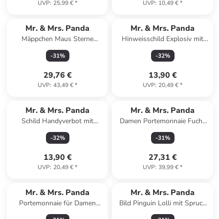
UVP
:
25,99 €
*
UVP
:
10,49 €
*
Mr. & Mrs. Panda
Mr. & Mrs. Panda
Mäppchen Maus Sterne
Hinweisschild Explosiv mit
Design mit Spruch in Weiß
Spruch in Keine Angabe
-
31
%
-
32
%
29,76 €
13,90 €
UVP
:
43,49 €
*
UVP
:
20,49 €
*
Mr. & Mrs. Panda
Mr. & Mrs. Panda
Schild Handyverbot mit
Damen Portemonnaie Fuchs
Spruch in Keine Angabe
Ballerina mit Spruch in Türkis
-
32
%
-
31
%
Pastell
13,90 €
27,31 €
UVP
:
20,49 €
*
UVP
:
39,99 €
*
Mr. & Mrs. Panda
Mr. & Mrs. Panda
Portemonnaie für Damen
Bild Pinguin Lolli mit Spruch
Erdmännchen ohne Spruch in
in Kreidetafel