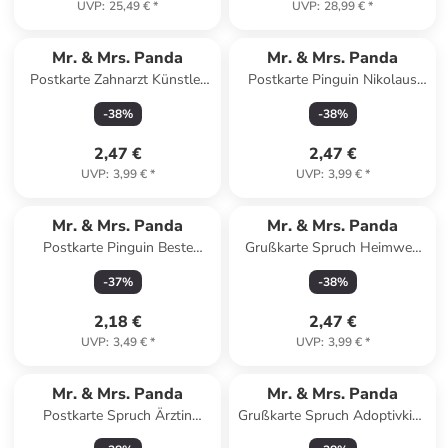
UVP
:
25,49 €
*
UVP
:
28,99 €
*
Mr. & Mrs. Panda
Mr. & Mrs. Panda
Postkarte Zahnarzt Künstler
Postkarte Pinguin Nikolaus
mit Spruch in Weiß
mit Spruch in Weiß
-
38
%
-
38
%
2,47 €
2,47 €
UVP
:
3,99 €
*
UVP
:
3,99 €
*
Mr. & Mrs. Panda
Mr. & Mrs. Panda
Postkarte Pinguin Beste
Grußkarte Spruch Heimweh
Großeltern der Welt mit... in
überwinden Mut mit Spruch in
-
37
%
-
38
%
Grau Pastell
Meeresbrise
2,18 €
2,47 €
UVP
:
3,49 €
*
UVP
:
3,99 €
*
Mr. & Mrs. Panda
Mr. & Mrs. Panda
Postkarte Spruch Ärztin
Grußkarte Spruch Adoptivkind
Superheld mit Spruch in
von Herzen mit Spruch in