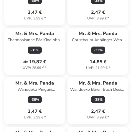
-
38
%
-
38
%
Schwarz
2,47 €
2,47 €
UVP
:
3,99 €
*
UVP
:
3,99 €
*
Mr. & Mrs. Panda
Mr. & Mrs. Panda
Thermoskanne Bär Kind ohne
Christbaum Anhänger Wenn
Spruch in Transparent
Papa es nicht reparier... in
-
31
%
-
32
%
Weiß
19,82 €
14,85 €
ab
:
UVP
:
28,99 €
*
UVP
:
21,99 €
*
Mr. & Mrs. Panda
Mr. & Mrs. Panda
Wanddeko Pinguin
Wanddeko Bären Buch Design
Weihnachtsbaum ohne
ohne Spruch in Weiß
-
38
%
-
38
%
Spruch in Weiß
2,47 €
2,47 €
UVP
:
3,99 €
*
UVP
:
3,99 €
*