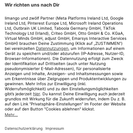
limango
Rechtliches
Kundenservice
Shop
Aktionen
Travel