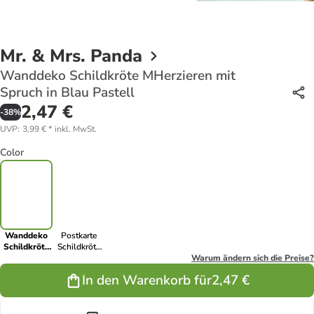
Mr. & Mrs. Panda
Wanddeko Schildkröte MHerzieren mit
Spruch in Blau Pastell
2,47 €
-
38
%
UVP
:
3,99 €
*
inkl. MwSt.
Color
Wanddeko
Postkarte
Schildkröte
Schildkröte
MHerzieren
MHerzieren
Warum ändern sich die Preise?
mit Spruch in
mit Spruch in
In den Warenkorb für
2,47 €
Blau Pastell
Weiß