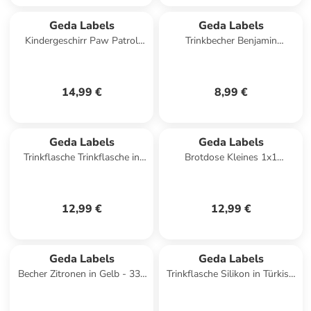
Geda Labels
Geda Labels
Kindergeschirr Paw Patrol
Trinkbecher Benjamin
Boys in Blau - 21,5x21,5x8,5
Blümchen Zoo 4er Set in Gelb
- 300ml
14,99 €
8,99 €
Geda Labels
Geda Labels
Trinkflasche Trinkflasche in
Brotdose Kleines 1x1
Rosa - 500ml
Edelstahl in Türkis - 850 ml
12,99 €
12,99 €
Geda Labels
Geda Labels
Becher Zitronen in Gelb - 330
Trinkflasche Silikon in Türkis -
ml
500ml