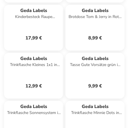
Geda Labels
Geda Labels
Kinderbesteck Raupe
Brotdose Tom & Jerry in Rot -
Nimmersatt in Silber -
16x10,5x6,5cm
20,8x14x2,5cm
17,99 €
8,99 €
Geda Labels
Geda Labels
Trinkflasche Kleines 1x1 in
Tasse Gute Vorsätze grün in
Silber - 500ml
Grün - 350ml
12,99 €
9,99 €
Geda Labels
Geda Labels
Trinkflasche Sonnensystem in
Trinkflasche Minnie Dots in
Blau - 500ml
Rosa - 500ml