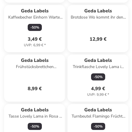
Geda Labels
Geda Labels
Kaffeebecher Einhorn Wartet
Brotdose Wo kommt ihr denn
schon in Pink - 300 ml
her in Hellblau - 850 ml
-
50
%
3,49 €
12,99 €
UVP
:
6,99 €
*
Geda Labels
Geda Labels
Frühstücksbrettchen
Trinkflasche Lovely Lama in
Periodensystem in schwarz -
Schwarz - 500ml
-
50
%
23,5x14,5x0,3cm
8,99 €
4,99 €
UVP
:
9,99 €
*
Geda Labels
Geda Labels
Tasse Lovely Lama in Rosa -
Turnbeutel Flamingo Früchte
300 ml
in Rosa - 42x33x1cm
-
50
%
-
50
%