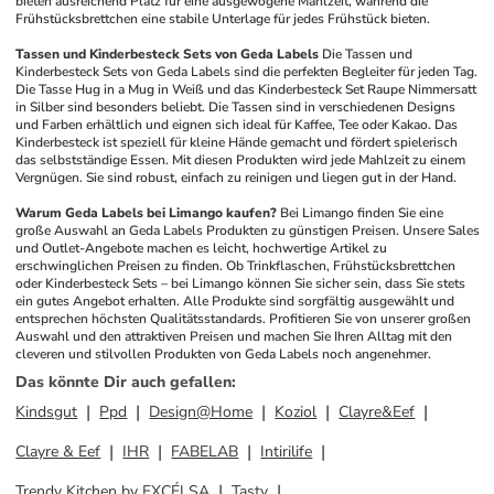
bieten ausreichend Platz für eine ausgewogene Mahlzeit, während die 
Frühstücksbrettchen eine stabile Unterlage für jedes Frühstück bieten.
Tassen und Kinderbesteck Sets von Geda Labels
Die Tassen und 
Kinderbesteck Sets von Geda Labels sind die perfekten Begleiter für jeden Tag. 
Die Tasse Hug in a Mug in Weiß und das Kinderbesteck Set Raupe Nimmersatt 
in Silber sind besonders beliebt. Die Tassen sind in verschiedenen Designs 
und Farben erhältlich und eignen sich ideal für Kaffee, Tee oder Kakao. Das 
Kinderbesteck ist speziell für kleine Hände gemacht und fördert spielerisch 
das selbstständige Essen. Mit diesen Produkten wird jede Mahlzeit zu einem 
Vergnügen. Sie sind robust, einfach zu reinigen und liegen gut in der Hand.
Warum Geda Labels bei Limango kaufen?
Bei Limango finden Sie eine 
große Auswahl an Geda Labels Produkten zu günstigen Preisen. Unsere Sales 
und Outlet-Angebote machen es leicht, hochwertige Artikel zu 
erschwinglichen Preisen zu finden. Ob Trinkflaschen, Frühstücksbrettchen 
oder Kinderbesteck Sets – bei Limango können Sie sicher sein, dass Sie stets 
ein gutes Angebot erhalten. Alle Produkte sind sorgfältig ausgewählt und 
entsprechen höchsten Qualitätsstandards. Profitieren Sie von unserer großen 
Auswahl und den attraktiven Preisen und machen Sie Ihren Alltag mit den 
cleveren und stilvollen Produkten von Geda Labels noch angenehmer.
Das könnte Dir auch gefallen
:
Kindsgut
Ppd
Design@Home
Koziol
Clayre&Eef
Clayre & Eef
IHR
FABELAB
Intirilife
Trendy Kitchen by EXCÉLSA
Tasty