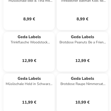
Müslischale Bibi & Tina mit
Trinkbecher Batman Kids 4er
Pferden 4er Set in Rot - 300
Set in Weiß - 300ml
ml
8,99 €
8,99 €
Geda Labels
Geda Labels
Trinkflasche Woodstock
Brotdose Peanuts Be a Friend
Edelstahl in Weiß - 500ml
in Silber - 850 ml
12,99 €
12,99 €
Geda Labels
Geda Labels
Müslischale Held in Schwarz -
Brotdose Raupe Nimmersatt
400 ml
Hello Friend in Gelb - 550 ml
11,99 €
10,99 €