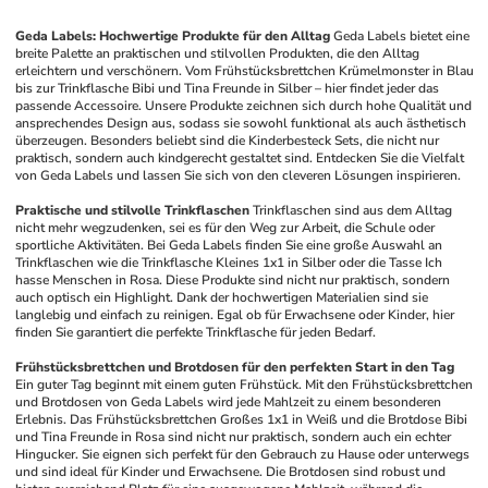
Geda Labels: Hochwertige Produkte für den Alltag
Geda Labels bietet eine 
breite Palette an praktischen und stilvollen Produkten, die den Alltag 
erleichtern und verschönern. Vom Frühstücksbrettchen Krümelmonster in Blau 
bis zur Trinkflasche Bibi und Tina Freunde in Silber – hier findet jeder das 
passende Accessoire. Unsere Produkte zeichnen sich durch hohe Qualität und 
ansprechendes Design aus, sodass sie sowohl funktional als auch ästhetisch 
überzeugen. Besonders beliebt sind die Kinderbesteck Sets, die nicht nur 
praktisch, sondern auch kindgerecht gestaltet sind. Entdecken Sie die Vielfalt 
von Geda Labels und lassen Sie sich von den cleveren Lösungen inspirieren.
Praktische und stilvolle Trinkflaschen
Trinkflaschen sind aus dem Alltag 
nicht mehr wegzudenken, sei es für den Weg zur Arbeit, die Schule oder 
sportliche Aktivitäten. Bei Geda Labels finden Sie eine große Auswahl an 
Trinkflaschen wie die Trinkflasche Kleines 1x1 in Silber oder die Tasse Ich 
hasse Menschen in Rosa. Diese Produkte sind nicht nur praktisch, sondern 
auch optisch ein Highlight. Dank der hochwertigen Materialien sind sie 
langlebig und einfach zu reinigen. Egal ob für Erwachsene oder Kinder, hier 
finden Sie garantiert die perfekte Trinkflasche für jeden Bedarf.
Frühstücksbrettchen und Brotdosen für den perfekten Start in den Tag
Ein guter Tag beginnt mit einem guten Frühstück. Mit den Frühstücksbrettchen 
und Brotdosen von Geda Labels wird jede Mahlzeit zu einem besonderen 
Erlebnis. Das Frühstücksbrettchen Großes 1x1 in Weiß und die Brotdose Bibi 
und Tina Freunde in Rosa sind nicht nur praktisch, sondern auch ein echter 
Hingucker. Sie eignen sich perfekt für den Gebrauch zu Hause oder unterwegs 
und sind ideal für Kinder und Erwachsene. Die Brotdosen sind robust und 