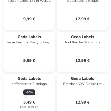
Tasse Kleines 1x1 in Weiß -
Isolierflasche Raupe
300 ml
Nimmersatt HelloFriend2 in
Weiß - 350ml
9,99 €
17,99 €
Geda Labels
Geda Labels
Tasse Peanuts Merry & Bright
Trinkflasche Bibi & Tina
in Weiß - 300 ml
Abenteuer in Apricot - 500ml
9,99 €
12,99 €
Geda Labels
Geda Labels
Kaffeebecher Flamingo
Brotdose VW Classic rot
Punkte in Türkis - 300 ml
850ml Edelstahl in Rot -
-
50
%
850ml
3,49 €
12,99 €
UVP
:
6,99 €
*