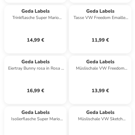
Geda Labels
Geda Labels
Trinkflasche Super Mario
Tasse VW Freedom Emaille-
Classic Dimension in Blau -
Optik 400ml in Grün - 400ml
700ml
14,99 €
11,99 €
Geda Labels
Geda Labels
Eiertray Bunny rosa in Rosa -
Müslischale VW Freedom
14x14x12
Emaille-Optik 600ml in Grün -
600ml
16,99 €
13,99 €
Geda Labels
Geda Labels
Isolierflasche Super Mario
Müslischale VW Sketch
Classic Dimension in Blau -
Emaille-Optik 600ml in Weiß
500ml
- 600ml