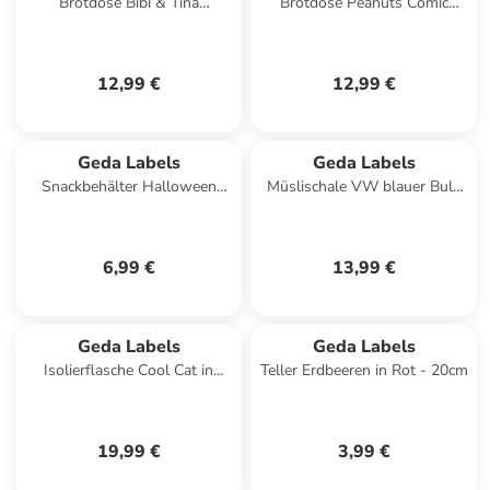
Brotdose Bibi & Tina
Brotdose Peanuts Comic
Abenteuer in Apricot - 850ml
Edition 850ml in Weiß -
850ml
12,99 €
12,99 €
Geda Labels
Geda Labels
Snackbehälter Halloween
Müslischale VW blauer Bulli
Face 4Liter in Schwarz - 4
Emaille-Optik 600ml in Blau -
Liter
600ml
6,99 €
13,99 €
Geda Labels
Geda Labels
Isolierflasche Cool Cat in
Teller Erdbeeren in Rot - 20cm
Türkis - 500ml
19,99 €
3,99 €