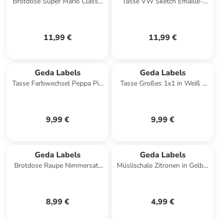
Brotdose Super Mario Classic
Tasse VW Sketch Emaille-
Dimension in Rot -
Optik 400ml in Weiß - 400ml
13.5x13.5x6.3
11,99 €
11,99 €
Geda Labels
Geda Labels
Tasse Farbwechsel Peppa Pig
Tasse Großes 1x1 in Weiß -
Hip Hip Hooray in Blau -
300 ml
250ml
9,99 €
9,99 €
Geda Labels
Geda Labels
Brotdose Raupe Nimmersatt
Müslischale Zitronen in Gelb -
in Rot - 16x10,5x6,5cm
700 ml
8,99 €
4,99 €