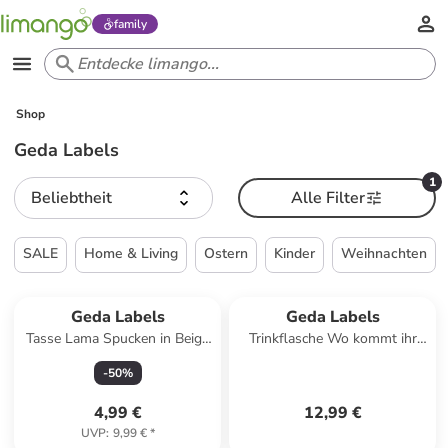
family
Shop
Geda Labels
1
Beliebtheit
Alle Filter
SALE
Home & Living
Ostern
Kinder
Weihnachten
Geda Labels
Geda Labels
Tasse Lama Spucken in Beige
Trinkflasche Wo kommt ihr
- 300 ml
denn her in Hellblau - 500ml
-
50
%
4,99 €
12,99 €
UVP
:
9,99 €
*