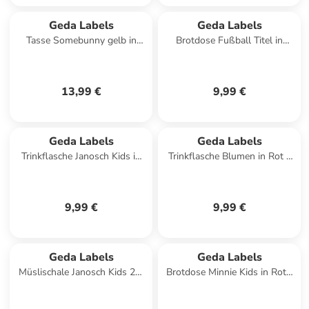
Geda Labels
Geda Labels
Tasse Somebunny gelb in
Brotdose Fußball Titel in
Gelb - 400ml
Schwarz - 1100 ml
13,99 €
9,99 €
Geda Labels
Geda Labels
Trinkflasche Janosch Kids in
Trinkflasche Blumen in Rot -
Grün - 370ml
500ml
9,99 €
9,99 €
Geda Labels
Geda Labels
Müslischale Janosch Kids 2er
Brotdose Minnie Kids in Rot -
Set in Grün - 300 ml
16x10,5x6,5cm