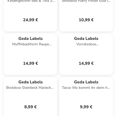
Kindergeschirr Bibi & Tina 3-
Brotdose Harry Potter Eule in
teilig in Rosa - 24x9,8x14,5
Gelb - 550ml
24,99 €
10,99 €
Geda Labels
Geda Labels
Muffinbackform Raupe
Vorratsdose
Nimmersatt in Grün - 28,9 x
Lebkuchenmännchen in Weiß
16,4 x 3 cm
- 620ml
14,99 €
14,99 €
Geda Labels
Geda Labels
Brotdose Steinbeck Mariechen
Tasse Wo kommt ihr denn her
in Rot - 16x10,5x6,5cm
in Hellblau - 300 ml
8,99 €
9,99 €