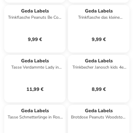
Geda Labels
Geda Labels
Trinkflasche Peanuts Be Cool
Trinkflasche das kleine
in Schwarz - 500ml
Einmaleins in Gelb - 500ml
9,99 €
9,99 €
Geda Labels
Geda Labels
Tasse Verdammte Lady in
Trinkbecher Janosch kids 4er
Schwarz - 400ml
Set in Weiß - 330ml
11,99 €
8,99 €
Geda Labels
Geda Labels
Tasse Schmetterlinge in Rosa
Brotdose Peanuts Woodstock
- 300 ml
in Lila - 550 ml