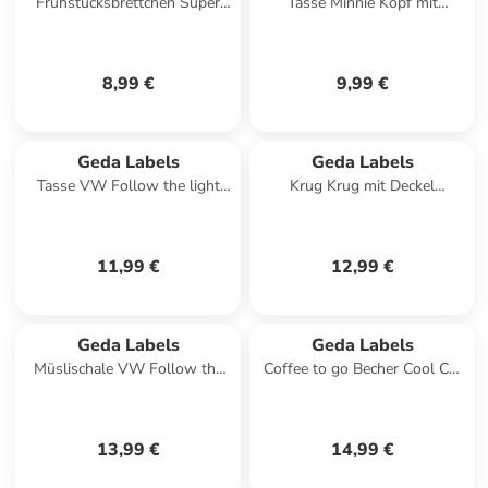
Frühstücksbrettchen Super
Tasse Minnie Kopf mit
Mario Classic Dimension in
Schleife Fakegold 300ml in
Blau - 23.5x14
Weiß - 300 ml
8,99 €
9,99 €
Geda Labels
Geda Labels
Tasse VW Follow the light
Krug Krug mit Deckel
Emaille-Optik 400ml in Gelb -
Erdbeeren in Rot - 1,5 Liter
400ml
11,99 €
12,99 €
Geda Labels
Geda Labels
Müslischale VW Follow the
Coffee to go Becher Cool Cat
light Emaille-Optik in Gelb -
in Türkis - 400ml
600ml
13,99 €
14,99 €