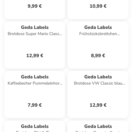
9,99 €
10,99 €
Geda Labels
Geda Labels
Brotdose Super Mario Classic
Frühstücksbrettchen
Dimension in Rot - 850ml
Geometrie in Rot -
23,5x14,5x0,3cm
12,99 €
8,99 €
Geda Labels
Geda Labels
Kaffeebecher Pummeleinhorn
Brotdose VW Classic blau
Keksdose in Rosa - 280ml
850ml Edelstahl in Blau -
850ml
7,99 €
12,99 €
Geda Labels
Geda Labels