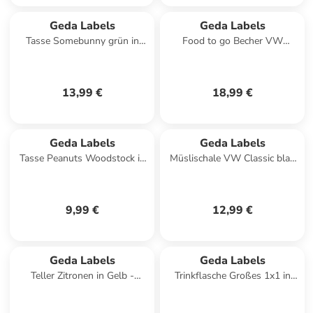
Geda Labels
Geda Labels
Tasse Somebunny grün in
Food to go Becher VW
Grün - 400ml
Follow the light 500ml in
Weiß - 500ml
13,99 €
18,99 €
Geda Labels
Geda Labels
Tasse Peanuts Woodstock in
Müslischale VW Classic blau
Gelb - 300 ml
500ml in Weiß - 500ml
9,99 €
12,99 €
Geda Labels
Geda Labels
Teller Zitronen in Gelb -
Trinkflasche Großes 1x1 in
24,5cm
Weiß - 500ml