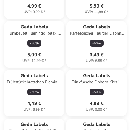
4,99 €
5,99 €
UVP
:
9,99 €
*
UVP
:
11,99 €
*
Geda Labels
Geda Labels
Turnbeutel Flamingo Relax in
Kaffeebecher Faultier Daphne
Rosa - 42x33x1cm
Bett in Rosa - 300 ml
-
50
%
-
50
%
5,99 €
3,49 €
UVP
:
11,99 €
*
UVP
:
6,99 €
*
Geda Labels
Geda Labels
Frühstücksbrettchen Flamingo
Trinkflasche Einhorn Kids in
Früchte in Pink -
Pink - 350ml
-
50
%
-
50
%
23,5x14,5x0,3cm
4,49 €
4,99 €
UVP
:
8,99 €
*
UVP
:
9,99 €
*
Geda Labels
Geda Labels