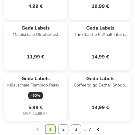
4,99 €
19,99 €
Geda Labels
Geda Labels
Müslischale Oktoberfest
Trinkflasche Fußball Titel in
Schmankerl in Braun - 400 ml
Schwarz - 750ml
11,99 €
14,99 €
Geda Labels
Geda Labels
Müslischale Flamingo Relax in
Coffee to go Becher Snoopy
Rosa - 400 ml
All Smiles in Weiß - 400 ml
-
50
%
5,99 €
14,99 €
UVP
:
11,99 €
*
1
2
3
...
7