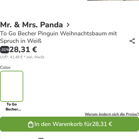
Mr. & Mrs. Panda
To Go Becher Pinguin Weihnachtsbaum mit
Spruch in Weiß
28,31 €
-
31
%
UVP
:
41,49 €
*
inkl. MwSt.
Color
To Go
Becher
Pinguin
Warum ändern sich die Preise?
Weihnachtsbaum
In den Warenkorb für
28,31 €
mit Spruch in
Weiß