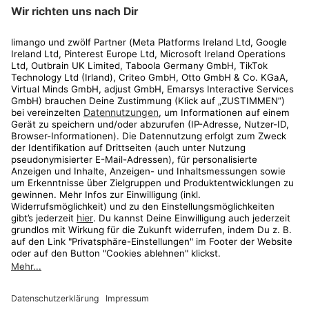
limango
Rechtliches
Kundenservice
Shop
Aktionen
Travel