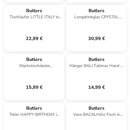
Butlers
Butlers
Tischläufer LITTLE ITALY in
Longdrinkglas CRYSTAL
Weiß / Orange
CLUB 4er-Set in
Durchscheinend
22,99 €
30,99 €
Butlers
Butlers
Wachstischdecke
Hänger BALI Fatimas Hand in
WATERPROOF Strawberry in
Gold
Pink, Rot
15,99 €
14,99 €
Butlers
Butlers
Teller HAPPY BIRTHDAY in
Vase BACALHAU Fisch in
Weiß
Blau