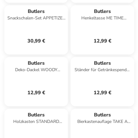
Butlers
Butlers
Snackschalen-Set APPETIZER
Henkeltasse ME TIME
6-tlg. in Weiß
Lieblingsmensch in Weiß
30,99 €
12,99 €
Butlers
Butlers
Deko-Dackel WOODY
Ständer für Getränkespender
FOREST in Braun
REFRESH in Schwarz
12,99 €
12,99 €
Butlers
Butlers
Holzkasten STANDARD
Bierkastenauflage TAKE A
SUPPLY in Beige
SEAT in Braun