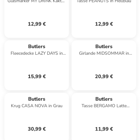
Glasmarker MY DRINK Kaktus
Tasse PEANUTS in Hellblau
6er-Set in Multicolor
12,99 €
12,99 €
Butlers
Butlers
Fleecedecke LAZY DAYS in
Girlande MIDSOMMAR in
Salbei
Weiß
15,99 €
20,99 €
Butlers
Butlers
Krug CASA NOVA in Grau
Tasse BERGAMO Latte
Macchiato in Braun
30,99 €
11,99 €