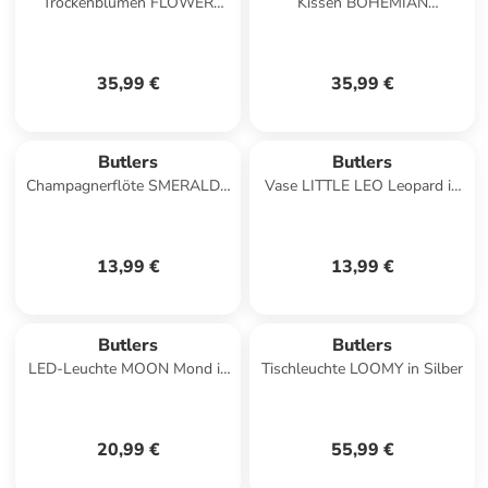
Trockenblumen FLOWER
Kissen BOHEMIAN
MARKET Blumenstrauß in
Blumenwiese in Blau
Multicolor
35,99 €
35,99 €
Butlers
Butlers
Champagnerflöte SMERALDA
Vase LITTLE LEO Leopard in
in Durchsichtig
Hellbraun
13,99 €
13,99 €
Butlers
Butlers
LED-Leuchte MOON Mond in
Tischleuchte LOOMY in Silber
Gold
20,99 €
55,99 €