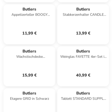
Butlers
Butlers
Appetizerteller BOOGY
Stabkerzenhalter CANDLE
SPLASH in Flieder
BOWL in Beige
11,99 €
13,99 €
Butlers
Butlers
Wachstischdecke
Weinglas FAYETTE 4er-Set in
WATERPROOF Leo in
Durchsichtig
Schwarz, Braun
15,99 €
40,99 €
Butlers
Butlers
Etagere GRID in Schwarz
Tablett STANDARD SUPPLY
in Braun