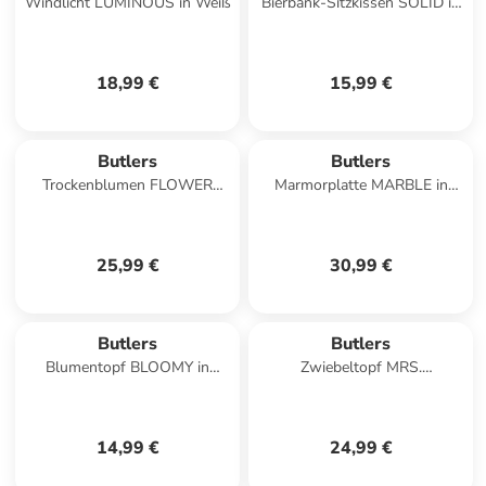
Windlicht LUMINOUS in Weiß
Bierbank-Sitzkissen SOLID in
Grau
18,99 €
15,99 €
Butlers
Butlers
Trockenblumen FLOWER
Marmorplatte MARBLE in
MARKET Blumenstrauß in
Beige
Multicolor
25,99 €
30,99 €
Butlers
Butlers
Blumentopf BLOOMY in
Zwiebeltopf MRS.
Creme
WINTERBOTTOM'S in Creme
14,99 €
24,99 €