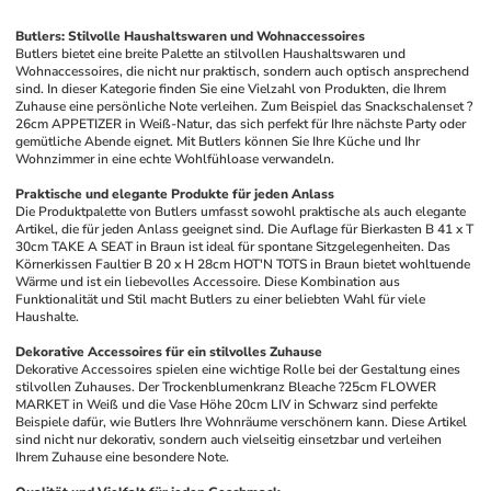
Butlers: Stilvolle Haushaltswaren und Wohnaccessoires
Butlers bietet eine breite Palette an stilvollen Haushaltswaren und 
Wohnaccessoires, die nicht nur praktisch, sondern auch optisch ansprechend 
sind. In dieser Kategorie finden Sie eine Vielzahl von Produkten, die Ihrem 
Zuhause eine persönliche Note verleihen. Zum Beispiel das Snackschalenset ?
26cm APPETIZER in Weiß-Natur, das sich perfekt für Ihre nächste Party oder 
gemütliche Abende eignet. Mit Butlers können Sie Ihre Küche und Ihr 
Wohnzimmer in eine echte Wohlfühloase verwandeln.
Praktische und elegante Produkte für jeden Anlass
Die Produktpalette von Butlers umfasst sowohl praktische als auch elegante 
Artikel, die für jeden Anlass geeignet sind. Die Auflage für Bierkasten B 41 x T 
30cm TAKE A SEAT in Braun ist ideal für spontane Sitzgelegenheiten. Das 
Körnerkissen Faultier B 20 x H 28cm HOT'N TOTS in Braun bietet wohltuende 
Wärme und ist ein liebevolles Accessoire. Diese Kombination aus 
Funktionalität und Stil macht Butlers zu einer beliebten Wahl für viele 
Haushalte.
Dekorative Accessoires für ein stilvolles Zuhause
Dekorative Accessoires spielen eine wichtige Rolle bei der Gestaltung eines 
stilvollen Zuhauses. Der Trockenblumenkranz Bleache ?25cm FLOWER 
MARKET in Weiß und die Vase Höhe 20cm LIV in Schwarz sind perfekte 
Beispiele dafür, wie Butlers Ihre Wohnräume verschönern kann. Diese Artikel 
sind nicht nur dekorativ, sondern auch vielseitig einsetzbar und verleihen 
Ihrem Zuhause eine besondere Note.