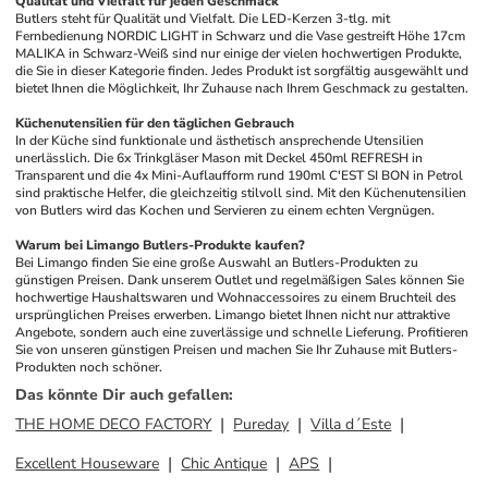
Qualität und Vielfalt für jeden Geschmack
Butlers steht für Qualität und Vielfalt. Die LED-Kerzen 3-tlg. mit 
Fernbedienung NORDIC LIGHT in Schwarz und die Vase gestreift Höhe 17cm 
MALIKA in Schwarz-Weiß sind nur einige der vielen hochwertigen Produkte, 
die Sie in dieser Kategorie finden. Jedes Produkt ist sorgfältig ausgewählt und 
bietet Ihnen die Möglichkeit, Ihr Zuhause nach Ihrem Geschmack zu gestalten. 
Küchenutensilien für den täglichen Gebrauch
In der Küche sind funktionale und ästhetisch ansprechende Utensilien 
unerlässlich. Die 6x Trinkgläser Mason mit Deckel 450ml REFRESH in 
Transparent und die 4x Mini-Auflaufform rund 190ml C'EST SI BON in Petrol 
sind praktische Helfer, die gleichzeitig stilvoll sind. Mit den Küchenutensilien 
von Butlers wird das Kochen und Servieren zu einem echten Vergnügen.
Warum bei Limango Butlers-Produkte kaufen?
Bei Limango finden Sie eine große Auswahl an Butlers-Produkten zu 
günstigen Preisen. Dank unserem Outlet und regelmäßigen Sales können Sie 
hochwertige Haushaltswaren und Wohnaccessoires zu einem Bruchteil des 
ursprünglichen Preises erwerben. Limango bietet Ihnen nicht nur attraktive 
Angebote, sondern auch eine zuverlässige und schnelle Lieferung. Profitieren 
Sie von unseren günstigen Preisen und machen Sie Ihr Zuhause mit Butlers-
Produkten noch schöner.
Das könnte Dir auch gefallen
:
THE HOME DECO FACTORY
Pureday
Villa d´Este
Excellent Houseware
Chic Antique
APS