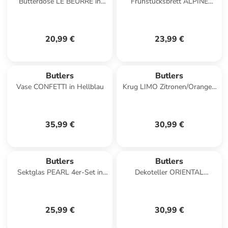
Butterdose LE BEURRE in
Frühstücksbrett ALPINE
Durchsichtig
LODGE Kuh in Natur
20,99 €
23,99 €
Butlers
Butlers
Vase CONFETTI in Hellblau
Krug LIMO Zitronen/Orangen
in Durchscheinend
35,99 €
30,99 €
Butlers
Butlers
Sektglas PEARL 4er-Set in
Dekoteller ORIENTAL
Durchsichtig
LOUNGE in Gold
25,99 €
30,99 €