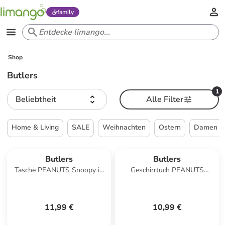
family
Shop
Butlers
1
Beliebtheit
Alle Filter
Home & Living
SALE
Weihnachten
Ostern
Damen
Butlers
Butlers
Tasche PEANUTS Snoopy in
Geschirrtuch PEANUTS
Schwarz
Camper in Blau
11,99 €
10,99 €