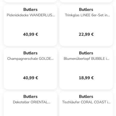
Butlers
Butlers
Picknickdecke WANDERLUST
Trinkglas LINEE 6er-Set in
in Schwarz
Grün
40,99 €
22,99 €
Butlers
Butlers
Champagnerschale GOLDEN
Blumenübertopf BUBBLE in
TWENTIES 4er-Set in
Pink
Durchsichtig
40,99 €
18,99 €
Butlers
Butlers
Dekoteller ORIENTAL
Tischläufer CORAL COAST in
LOUNGE in Silber
Multicolor