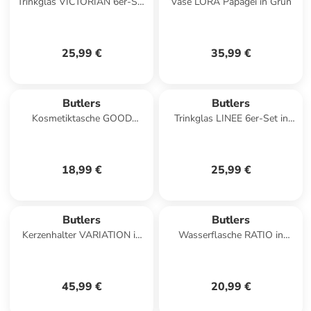
Trinkglas VICTORIAN 6er-Set
Vase LORA Papagei in Grün
in Hellrosa
25,99 €
35,99 €
Butlers
Butlers
Kosmetiktasche GOOD
Trinkglas LINEE 6er-Set in
STUFF in Pink
Grün
18,99 €
25,99 €
Butlers
Butlers
Kerzenhalter VARIATION in
Wasserflasche RATIO in
Gold
Durchsichtig
45,99 €
20,99 €