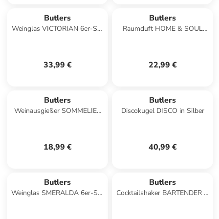
Butlers
Butlers
Weinglas VICTORIAN 6er-Set
Raumduft HOME & SOUL
in Durchscheinend
Cotton Cloud in Durchsichtig
33,99 €
22,99 €
Butlers
Butlers
Weinausgießer SOMMELIER
Discokugel DISCO in Silber
mit Kühlstab in Silber
18,99 €
40,99 €
Butlers
Butlers
Weinglas SMERALDA 6er-Set
Cocktailshaker BARTENDER in
in Durchsichtig
Durchsichtig