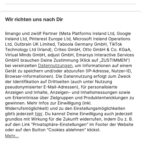
limango
Rechtliches
Kundenservice
Shop
Aktionen
Travel