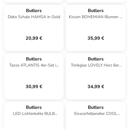
Butlers
Butlers
Deko Schale HAMSA in Gold
Kissen BOHEMIAN Blumen in
Grün
20,99 €
35,99 €
Butlers
Butlers
Tasse ATLANTIS 4er-Set in
Trinkglas LOVELY Herz 6er-
Beige
Set in Durchsichtig
30,99 €
34,99 €
Butlers
Butlers
LED-Lichterkette BULB
Eiswürfelbereiter COOL
LIGHTS in Braun
DOWN Kugeln in Pastellblau