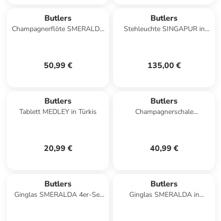
Butlers
Butlers
Champagnerflöte SMERALDA
Stehleuchte SINGAPUR in
6er-Set in Durchsichtig
Salbei
50,99 €
135,00 €
Butlers
Butlers
Tablett MEDLEY in Türkis
Champagnerschale
SMERALDA 4er-Set in
Durchscheinend
20,99 €
40,99 €
Butlers
Butlers
Ginglas SMERALDA 4er-Set
Ginglas SMERALDA in
in Durchsichtig
Durchsichtig