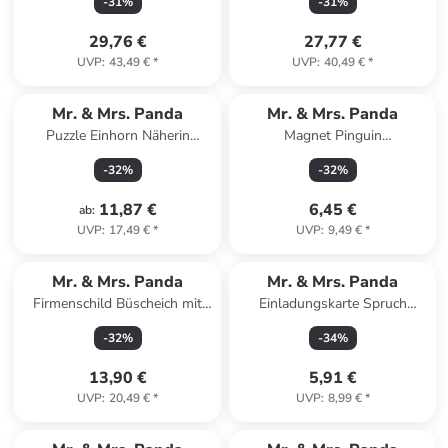
-
31
%
-
31
%
29,76 €
27,77 €
UVP
:
43,49 €
*
UVP
:
40,49 €
*
Mr. & Mrs. Panda
Mr. & Mrs. Panda
Puzzle Einhorn Näherin
Magnet Pinguin
Design mit Spruch in Weiß
Weihnachtsbaum mit Spruch
-
32
%
-
32
%
in Eisblau
11,87 €
6,45 €
ab
:
UVP
:
17,49 €
*
UVP
:
9,49 €
*
Mr. & Mrs. Panda
Mr. & Mrs. Panda
Firmenschild Büscheich mit
Einladungskarte Spruch
Spruch in Keine Angabe
Geborgenheit im Zuhause ... in
-
32
%
-
34
%
Meeresbrise
13,90 €
5,91 €
UVP
:
20,49 €
*
UVP
:
8,99 €
*