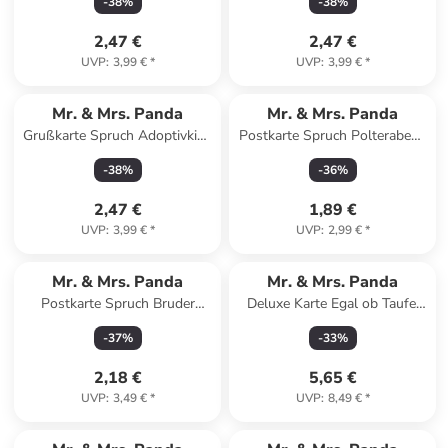
-
38
%
-
38
%
Meeresbrise
Meeresbrise
2,47 €
2,47 €
UVP
:
3,99 €
*
UVP
:
3,99 €
*
Mr. & Mrs. Panda
Mr. & Mrs. Panda
Grußkarte Spruch Adoptivkind
Postkarte Spruch Polterabend
von Herzen mit Spruch in
Spaß mit Spruch in
-
38
%
-
36
%
Weiß
Meeresbrise
2,47 €
1,89 €
UVP
:
3,99 €
*
UVP
:
2,99 €
*
Mr. & Mrs. Panda
Mr. & Mrs. Panda
Postkarte Spruch Bruder
Deluxe Karte Egal ob Taufe,
Superheld mit Spruch in Weiß
Trauung oder Beerdi... in Grau
-
37
%
-
33
%
Pastell
2,18 €
5,65 €
UVP
:
3,49 €
*
UVP
:
8,49 €
*