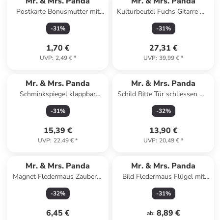
Mr. & Mrs. Panda
Mr. & Mrs. Panda
Postkarte Bonusmutter mit
Kulturbeutel Fuchs Gitarre mit
Spruch in Weiß
Spruch in Türkis Pastell
-
31
%
-
31
%
1,70 €
27,31 €
UVP
:
2,49 €
*
UVP
:
39,99 €
*
Mr. & Mrs. Panda
Mr. & Mrs. Panda
Schminkspiegel klappbar
Schild Bitte Tür schliessen mit
Nachtfalter Schneemann ... in
Spruch in Keine Angabe
-
31
%
-
32
%
Eisblau
15,39 €
13,90 €
UVP
:
22,49 €
*
UVP
:
20,49 €
*
Mr. & Mrs. Panda
Mr. & Mrs. Panda
Magnet Fledermaus Zauberer
Bild Fledermaus Flügel mit
mit Spruch in Gelb Pastell
Spruch in Gelb Pastell
-
32
%
-
31
%
6,45 €
8,89 €
ab
: