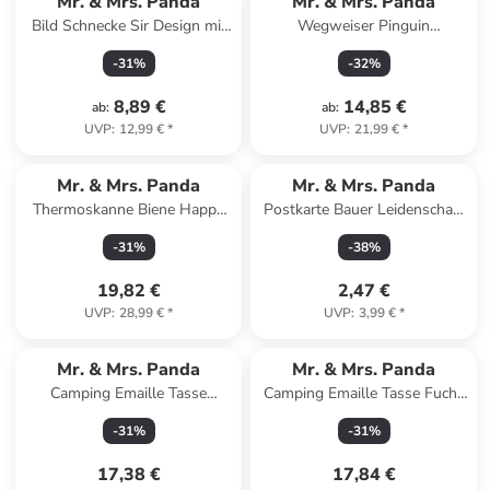
Mr. & Mrs. Panda
Mr. & Mrs. Panda
Bild Schnecke Sir Design mit
Wegweiser Pinguin
Spruch in Weiß
Weihnachtsbaum Design mit
-
31
%
-
32
%
Spruch in Weiß
8,89 €
14,85 €
ab
:
ab
:
UVP
:
12,99 €
*
UVP
:
21,99 €
*
Mr. & Mrs. Panda
Mr. & Mrs. Panda
Thermoskanne Biene Happy
Postkarte Bauer Leidenschaft
mit Spruch in Transparent
mit Spruch in Weiß
-
31
%
-
38
%
19,82 €
2,47 €
UVP
:
28,99 €
*
UVP
:
3,99 €
*
Mr. & Mrs. Panda
Mr. & Mrs. Panda
Camping Emaille Tasse
Camping Emaille Tasse Fuchs
Sommer Meer Glück mit
Sterne ohne Spruch in Türkis
-
31
%
-
31
%
Spruch in Gelb Pastell
Pastell
17,38 €
17,84 €