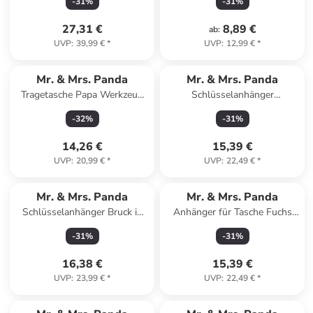
-
31
%
-
31
%
Grau Pastell
27,31 €
8,89 €
ab
:
UVP
:
39,99 €
*
UVP
:
12,99 €
*
Mr. & Mrs. Panda
Mr. & Mrs. Panda
Tragetasche Papa Werkzeug
Schlüsselanhänger
mit Spruch in Schwarz
Sternzeichen Fische ohne
-
32
%
-
31
%
Spruch in Sternenhimmel Blau
14,26 €
15,39 €
UVP
:
20,99 €
*
UVP
:
22,49 €
*
Mr. & Mrs. Panda
Mr. & Mrs. Panda
Schlüsselanhänger Bruck in
Anhänger für Tasche Fuchs
der Oberpfalz mit Sp... in
Koch ohne Spruch in Türkis
-
31
%
-
31
%
Braun
Pastell
16,38 €
15,39 €
UVP
:
23,99 €
*
UVP
:
22,49 €
*