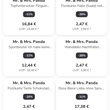
Mr. & Mrs. Panda
Mr. & Mrs. Panda
Topfuntersetzer Pinguin
Postkarte Halle (Saale) mit
Weihnachtsbaum Design o...
Spruch in Keine Angabe
-
31
%
-
38
%
in Weiß
16,84 €
2,47 €
UVP
:
24,49 €
*
UVP
:
3,99 €
*
Mr. & Mrs. Panda
Mr. & Mrs. Panda
Sportbeutel Ich habe keine
Wanddeko Nachtfalter
Zeit.... mit Spruch in Creme
Schneemann mit Spruch in
-
32
%
-
38
%
Weiß
12,44 €
2,47 €
UVP
:
18,49 €
*
UVP
:
3,99 €
*
Mr. & Mrs. Panda
Mr. & Mrs. Panda
Postkarte Tante Schokolade
Dose Biene Liebe ohne Spruch
mit Spruch in Weiß
in Gelb Pastell
-
38
%
-
31
%
2,47 €
17,38 €