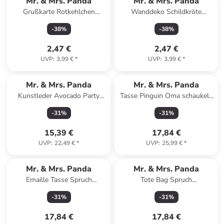
Mr. & Mrs. Panda
Mr. & Mrs. Panda
Grußkarte Rotkehlchen
Wanddeko Schildkröte
Weihnachten mit Spruch in
MHerzieren mit Spruch in Blau
-
38
%
-
38
%
Eisblau
Pastell
2,47 €
2,47 €
UVP
:
3,99 €
*
UVP
:
3,99 €
*
Mr. & Mrs. Panda
Mr. & Mrs. Panda
Kunstleder Avocado Party
Tasse Pinguin Oma schaukeln
ohne Spruch in Gelb Pastell
mit Spruch in Grau Pastell
-
31
%
-
31
%
15,39 €
17,84 €
UVP
:
22,49 €
*
UVP
:
25,99 €
*
Mr. & Mrs. Panda
Mr. & Mrs. Panda
Emaille Tasse Spruch
Tote Bag Spruch
Erleuchtung und Freiheit m...
Geborgenheit im Zuhause mit
-
31
%
-
31
%
in Weiß
Spruch in Sky Blue
17,84 €
17,84 €