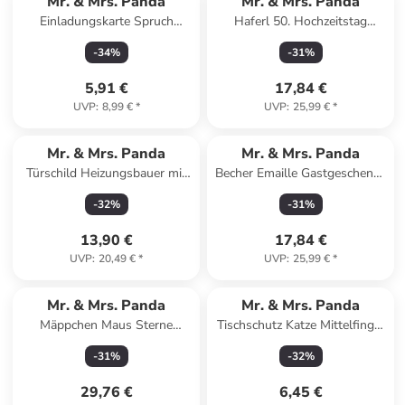
Mr. & Mrs. Panda
Mr. & Mrs. Panda
Einladungskarte Spruch
Haferl 50. Hochzeitstag
Geborgenheit im Zuhause ... in
Goldene Hochzeit mit Sp... in
-
34
%
-
31
%
Lavendeltraum
Braun Pastell
5,91 €
17,84 €
UVP
:
8,99 €
*
UVP
:
25,99 €
*
Mr. & Mrs. Panda
Mr. & Mrs. Panda
Türschild Heizungsbauer mit
Becher Emaille Gastgeschenke
Spruch in Keine Angabe
Freude mit Spruch in Schwarz
-
32
%
-
31
%
13,90 €
17,84 €
UVP
:
20,49 €
*
UVP
:
25,99 €
*
Mr. & Mrs. Panda
Mr. & Mrs. Panda
Mäppchen Maus Sterne
Tischschutz Katze Mittelfinger
Design mit Spruch in Weiß
ohne Spruch in Transparent
-
31
%
-
32
%
29,76 €
6,45 €