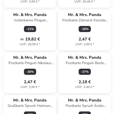
UVP
:
3,99 €
*
UVP
:
25,49 €
*
Mr. & Mrs. Panda
Mr. & Mrs. Panda
Isolierkanne Pinguin
Postkarte Zahnarzt Künstler
Weihnachtsbaum ohne
mit Spruch in Weiß
-
31
%
-
38
%
Spruch in Transparent
19,82 €
2,47 €
ab
:
UVP
:
28,99 €
*
UVP
:
3,99 €
*
Mr. & Mrs. Panda
Mr. & Mrs. Panda
Postkarte Pinguin Nikolaus
Postkarte Pinguin Beste
mit Spruch in Weiß
Großeltern der Welt mit... in
-
38
%
-
37
%
Grau Pastell
2,47 €
2,18 €
UVP
:
3,99 €
*
UVP
:
3,49 €
*
Mr. & Mrs. Panda
Mr. & Mrs. Panda
Grußkarte Spruch Heimweh
Postkarte Spruch Ärztin
überwinden Mut mit Spruch in
Superheld mit Spruch in