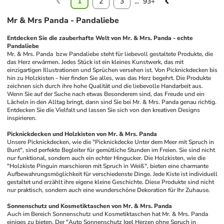
1
2
3
...
93+
Mr & Mrs Panda - Pandaliebe
Entdecken Sie die zauberhafte Welt von Mr. & Mrs. Panda - echte 
Pandaliebe
Mr. & Mrs. Panda  bzw Pandaliebe steht für liebevoll gestaltete Produkte, die 
das Herz erwärmen. Jedes Stück ist ein kleines Kunstwerk, das mit 
einzigartigen Illustrationen und Sprüchen versehen ist. Von Picknickdecken bis 
hin zu Holzkisten - hier finden Sie alles, was das Herz begehrt. Die Produkte 
zeichnen sich durch ihre hohe Qualität und die liebevolle Handarbeit aus. 
Wenn Sie auf der Suche nach etwas Besonderem sind, das Freude und ein 
Lächeln in den Alltag bringt, dann sind Sie bei Mr. & Mrs. Panda genau richtig. 
Entdecken Sie die Vielfalt und lassen Sie sich von den kreativen Designs 
inspirieren.
Picknickdecken und Holzkisten von Mr. & Mrs. Panda
Unsere Picknickdecken, wie die "Picknickdecke Unter dem Meer mit Spruch in 
Bunt", sind perfekte Begleiter für gemütliche Stunden im Freien. Sie sind nicht 
nur funktional, sondern auch ein echter Hingucker. Die Holzkisten, wie die 
"Holzkiste Pinguin marschieren mit Spruch in Weiß", bieten eine charmante 
Aufbewahrungsmöglichkeit für verschiedenste Dinge. Jede Kiste ist individuell 
gestaltet und erzählt ihre eigene kleine Geschichte. Diese Produkte sind nicht 
nur praktisch, sondern auch eine wunderschöne Dekoration für Ihr Zuhause. 
Sonnenschutz und Kosmetiktaschen von Mr. & Mrs. Panda
Auch im Bereich Sonnenschutz und Kosmetiktaschen hat Mr. & Mrs. Panda 
einiges zu bieten. Der "Auto Sonnenschutz Igel Herzen ohne Spruch in 