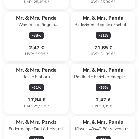
UVP
:
25,49 €
*
UVP
:
25,99 €
*
Mr. & Mrs. Panda
Mr. & Mrs. Panda
Wanddeko Pinguin
Badezimmerteppich Esel ohne
Weihnachtsbaum ohne
Spruch in Weiß
-
38
%
-
31
%
Spruch in Weiß
2,47 €
21,85 €
UVP
:
3,99 €
*
UVP
:
31,99 €
*
Mr. & Mrs. Panda
Mr. & Mrs. Panda
Tasse Einhorn
Postkarte Erzieher Energie mit
Weihnachtsmann mit Spruch
Spruch in Weiß
-
31
%
-
38
%
in Rot Pastell
17,84 €
2,47 €
UVP
:
25,99 €
*
UVP
:
3,99 €
*
Mr. & Mrs. Panda
Mr. & Mrs. Panda
Federmappe Du Lächelst mit
Kissen 40x40 Bär sitzend mit
Spruch in Bunt
Spruch in Weiß