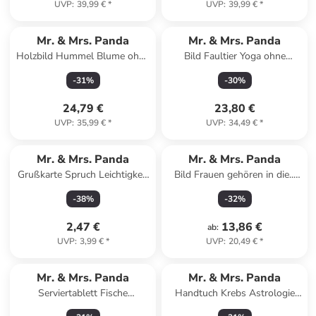
UVP
:
39,99 €
*
UVP
:
39,99 €
*
Mr. & Mrs. Panda
Mr. & Mrs. Panda
Holzbild Hummel Blume ohne
Bild Faultier Yoga ohne
Spruch in Weiß
Spruch in Tropengrün
-
31
%
-
30
%
24,79 €
23,80 €
UVP
:
35,99 €
*
UVP
:
34,49 €
*
Mr. & Mrs. Panda
Mr. & Mrs. Panda
Grußkarte Spruch Leichtigkeit
Bild Frauen gehören in die...
für Profis mit Sp... in Weiß
mit Spruch in Weiß
-
38
%
-
32
%
2,47 €
13,86 €
ab
:
UVP
:
3,99 €
*
UVP
:
20,49 €
*
Mr. & Mrs. Panda
Mr. & Mrs. Panda
Serviertablett Fische
Handtuch Krebs Astrologie
Astrologie Design ohne Sp...
Design ohne Spruch in Weiß