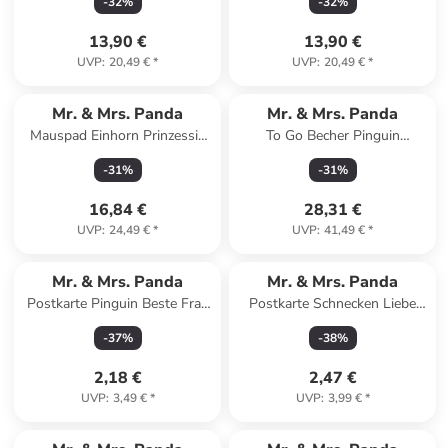
-
32
%
-
32
%
13,90 €
13,90 €
UVP
:
20,49 €
*
UVP
:
20,49 €
*
Mr. & Mrs. Panda
Mr. & Mrs. Panda
Mauspad Einhorn Prinzessin
To Go Becher Pinguin
mit Spruch in Schwarz
Weihnachtsbaum mit Spruch
-
31
%
-
31
%
in Weiß
16,84 €
28,31 €
UVP
:
24,49 €
*
UVP
:
41,49 €
*
Mr. & Mrs. Panda
Mr. & Mrs. Panda
Postkarte Pinguin Beste Frau
Postkarte Schnecken Liebe
der Welt mit Spruch in Weiß
mit Spruch in Weiß
-
37
%
-
38
%
2,18 €
2,47 €
UVP
:
3,49 €
*
UVP
:
3,99 €
*