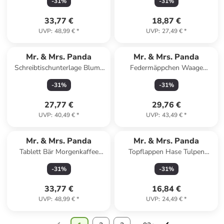
-
31
%
-
31
%
in Weiß
33,77 €
18,87 €
UVP
:
48,99 €
*
UVP
:
27,49 €
*
Mr. & Mrs. Panda
Mr. & Mrs. Panda
Schreibtischunterlage Blume
Federmäppchen Waage
Mohnblume Design mi... in
Astrologie Design mit Spruch
-
31
%
-
31
%
Weiß
in Weiß
27,77 €
29,76 €
UVP
:
40,49 €
*
UVP
:
43,49 €
*
Mr. & Mrs. Panda
Mr. & Mrs. Panda
Tablett Bär Morgenkaffee
Topflappen Hase Tulpen
Design mit Spruch in Weiß
Design ohne Spruch in Weiß
-
31
%
-
31
%
33,77 €
16,84 €
UVP
:
48,99 €
*
UVP
:
24,49 €
*