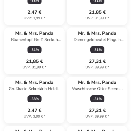
-
38
%
-
31
%
Blau Pastell
2,47 €
21,85 €
UVP
:
3,99 €
*
UVP
:
31,99 €
*
Mr. & Mrs. Panda
Mr. & Mrs. Panda
Blumentopf Groß Seekuh
Damengeldbeutel Pinguin
Chillen mit Spruch in Weiß
Blumen ohne Spruch in
-
31
%
-
31
%
Eisblau
21,85 €
27,31 €
UVP
:
31,99 €
*
UVP
:
39,99 €
*
Mr. & Mrs. Panda
Mr. & Mrs. Panda
Grußkarte Sekretärin Heldin
Waschtasche Otter Seerose
mit Spruch in Meeresbrise
ohne Spruch in Grau Pastell
-
38
%
-
31
%
2,47 €
27,31 €
UVP
:
3,99 €
*
UVP
:
39,99 €
*