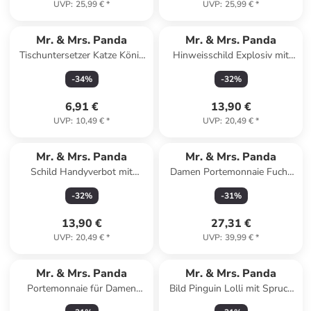
UVP
:
25,99 €
*
UVP
:
25,99 €
*
Mr. & Mrs. Panda
Mr. & Mrs. Panda
Tischuntersetzer Katze König
Hinweisschild Explosiv mit
ohne Spruch in Weiß
Spruch in Keine Angabe
-
34
%
-
32
%
6,91 €
13,90 €
UVP
:
10,49 €
*
UVP
:
20,49 €
*
Mr. & Mrs. Panda
Mr. & Mrs. Panda
Schild Handyverbot mit
Damen Portemonnaie Fuchs
Spruch in Keine Angabe
Ballerina mit Spruch in Türkis
-
32
%
-
31
%
Pastell
13,90 €
27,31 €
UVP
:
20,49 €
*
UVP
:
39,99 €
*
Mr. & Mrs. Panda
Mr. & Mrs. Panda
Portemonnaie für Damen
Bild Pinguin Lolli mit Spruch
Erdmännchen ohne Spruch in
in Kreidetafel