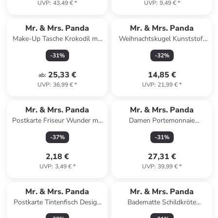
UVP
:
43,49 €
*
UVP
:
9,49 €
*
Mr. & Mrs. Panda
Mr. & Mrs. Panda
Make-Up Tasche Krokodil mit
Weihnachtskugel Kunststoff
Spruch in Weiß
Pinguin Kokosnuss De... in
-
31
%
-
32
%
Weiß
25,33 €
14,85 €
ab
:
UVP
:
36,99 €
*
UVP
:
21,99 €
*
Mr. & Mrs. Panda
Mr. & Mrs. Panda
Postkarte Friseur Wunder mit
Damen Portemonnaie
Spruch in Weiß
Schnecken Liebe mit Spruch in
-
37
%
-
31
%
Grau Pastell
2,18 €
27,31 €
UVP
:
3,49 €
*
UVP
:
39,99 €
*
Mr. & Mrs. Panda
Mr. & Mrs. Panda
Postkarte Tintenfisch Design
Badematte Schildkröte
mit Spruch in Weiß
MHerzieren ohne Spruch in