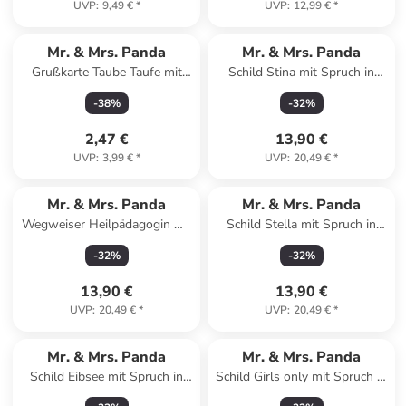
UVP
:
9,49 €
*
UVP
:
12,99 €
*
Mr. & Mrs. Panda
Mr. & Mrs. Panda
Grußkarte Taube Taufe mit
Schild Stina mit Spruch in
Spruch in Weiß
Keine Angabe
-
38
%
-
32
%
2,47 €
13,90 €
UVP
:
3,99 €
*
UVP
:
20,49 €
*
Mr. & Mrs. Panda
Mr. & Mrs. Panda
Wegweiser Heilpädagogin mit
Schild Stella mit Spruch in
Spruch in Keine Angabe
Keine Angabe
-
32
%
-
32
%
13,90 €
13,90 €
UVP
:
20,49 €
*
UVP
:
20,49 €
*
Mr. & Mrs. Panda
Mr. & Mrs. Panda
Schild Eibsee mit Spruch in
Schild Girls only mit Spruch in
Keine Angabe
Keine Angabe