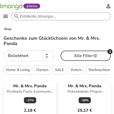
family
Shop
Geschenke zum Glücklichsein von Mr. & Mrs.
Panda
1
Beliebtheit
Alle Filter
Home & Living
Damen
SALE
Ostern
Weihnachten
Mr. & Mrs. Panda
Mr. & Mrs. Panda
Postkarte Fuchs Kommunion
Picknickdecke Pinguin
mit Spruch in Grau Pastell
Kokosnuss mit Spruch in Bunt
-
37
%
-
58
%
2,18 €
25,17 €