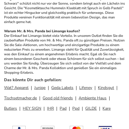
Schwarz" schützt nicht nur vor der Sonne, sondern bringt auch ein Lächeln ins 
Gesicht. Die "Kosmetiktasche Hummeln Kleeblatt mit Spruch in Gelb Pastell" 
ist ein echter Hingucker und gleichzeitig praktisch für unterwegs. Diese 
Produkte vereinen Funktionalität mit einem liebevollen Design, das man 
einfach gerne hat. 
Warum Mr. & Mrs. Panda bei Limango kaufen?
Der Einkauf bei Limango bietet viele Vorteile. In unserem Outlet finden Sie die 
zauberhaften Produkte von Mr. & Mrs. Panda oft zu günstigen Preisen. Nutzen 
Sie die Sale-Aktionen, um hochwertige und einzigartige Produkte zu einem 
reduzierten Preis zu erwerben. Limango steht für Qualität und Zuverlässigkeit, 
was den Einkauf zu einem angenehmen Erlebnis macht. Egal ob Sie nach 
einem besonderen Geschenk oder etwas Schönem für sich selbst suchen – bei 
uns werden Sie fündig. Überzeugen Sie sich selbst von der Vielfalt und dem 
Charme der Mr. & Mrs. Panda Kollektion und genießen Sie ein einmaliges 
Shopping-Erlebnis.
Das könnte Dir auch gefallen
:
Wat? Apparel
Juniqe
Geda Labels
Lifeney
Kindsgut
Tischsetmacher.de
Good old friends
Ambiente Haus
Butlers
HEY SIGN
IHR
Pad
Ppd
GILDE
Kare