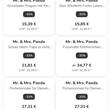
Mr. & Mrs. Panda
Mr. & Mrs. Panda
Kunstleder Pinguin mit Kind
Glas Windlicht Fuchs Laterne
ohne Spruch in Blau Pastell
ohne Spruch in Transparent
-
31
%
-
31
%
15,39 €
15,85 €
UVP
:
22,49 €
*
UVP
:
22,99 €
*
Mr. & Mrs. Panda
Mr. & Mrs. Panda
Schale Wenn Papa es nicht
Fussmatte Eichhörnchen
reparieren kann, sind... in Weiß
Blume ohne Spruch in
-
31
%
-
31
%
Schwarz
21,81 €
34,77 €
ab
:
UVP
:
31,99 €
*
UVP
:
50,49 €
*
Mr. & Mrs. Panda
Mr. & Mrs. Panda
Portemonnaie für Damen
Portemonnaie für Damen
Erdmännchen ohne Spruch in
Pinguin Diät mit Spruch in
-
31
%
-
31
%
Weiß
Weiß
27,31 €
27,31 €