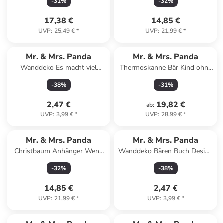
-
31
%
-
32
%
in Eisblau
Weiß
17,38 €
14,85 €
UVP
:
25,49 €
*
UVP
:
21,99 €
*
Mr. & Mrs. Panda
Mr. & Mrs. Panda
Wanddeko Es macht viel
Thermoskanne Bär Kind ohne
wacher,... mit Spruch in
Spruch in Transparent
-
38
%
-
31
%
Schwarz
2,47 €
19,82 €
ab
:
UVP
:
3,99 €
*
UVP
:
28,99 €
*
Mr. & Mrs. Panda
Mr. & Mrs. Panda
Christbaum Anhänger Wenn
Wanddeko Bären Buch Design
Papa es nicht reparier... in
ohne Spruch in Weiß
-
32
%
-
38
%
Weiß
14,85 €
2,47 €
UVP
:
21,99 €
*
UVP
:
3,99 €
*