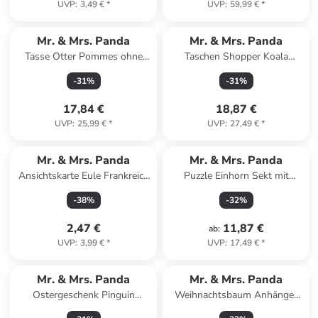
UVP
:
3,49 €
*
UVP
:
59,99 €
*
Mr. & Mrs. Panda
Mr. & Mrs. Panda
Tasse Otter Pommes ohne
Taschen Shopper Koala
Spruch in Türkis
Familie mit Spruch in Blau
-
31
%
-
31
%
Pastell
17,84 €
18,87 €
UVP
:
25,99 €
*
UVP
:
27,49 €
*
Mr. & Mrs. Panda
Mr. & Mrs. Panda
Ansichtskarte Eule Frankreich
Puzzle Einhorn Sekt mit
Design mit Spruch in Weiß
Spruch in Rot Pastell
-
38
%
-
32
%
2,47 €
11,87 €
ab
:
UVP
:
3,99 €
*
UVP
:
17,49 €
*
Mr. & Mrs. Panda
Mr. & Mrs. Panda
Ostergeschenk Pinguin
Weihnachtsbaum Anhänger
Weihnachtsbaum mit Spruch
Igel Herzen Design ohne... in