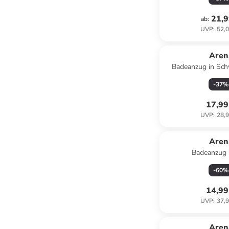
21,9
ab
:
UVP
:
52,0
Aren
Badeanzug in Sch
-
37
%
17,99
UVP
:
28,9
Aren
Badeanzug 
-
60
%
14,99
UVP
:
37,9
Aren