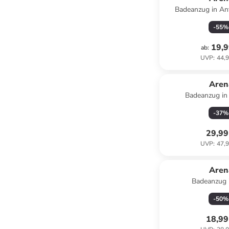
Badeanzug in Ant
-
55
%
19,9
ab
:
UVP
:
44,9
Aren
Badeanzug in
-
37
%
29,99
UVP
:
47,9
Aren
Badeanzug 
-
50
%
18,99