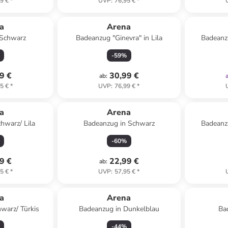
9 €
*
UVP
:
76,95 €
*
a
Arena
 Schwarz
Badeanzug "Ginevra" in Lila
Badeanz
-
59
%
9 €
30,99 €
ab
:
5 €
*
UVP
:
76,99 €
*
a
Arena
hwarz/ Lila
Badeanzug in Schwarz
Badeanz
-
60
%
9 €
22,99 €
ab
:
5 €
*
UVP
:
57,95 €
*
a
Arena
warz/ Türkis
Badeanzug in Dunkelblau
Ba
-
44
%