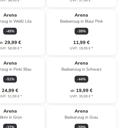
UVP
:
54,95 €
*
UVP
:
37,99 €
*
Arena
Arena
zug in Weiß/ Lila
Badeanzug in Blau/ Pink
-
49
%
-
39
%
29,99 €
11,99 €
ab
:
UVP
:
58,99 €
*
UVP
:
19,95 €
*
Arena
Arena
zug in Pink/ Blau
Badeanzug in Schwarz
-
51
%
-
44
%
24,99 €
19,99 €
ab
:
UVP
:
51,99 €
*
UVP
:
35,99 €
*
Arena
Arena
ikini in Grün
Badeanzug in Grau
-
37
%
-
59
%