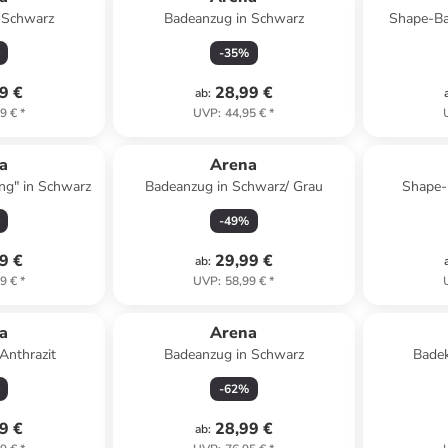
 Schwarz
Badeanzug in Schwarz
Shape-Ba
-
35
%
9 €
28,99 €
ab
:
9 €
*
UVP
:
44,95 €
*
a
Arena
ng" in Schwarz
Badeanzug in Schwarz/ Grau
Shape-
-
49
%
9 €
29,99 €
ab
:
9 €
*
UVP
:
58,99 €
*
a
Arena
Anthrazit
Badeanzug in Schwarz
Bade
-
62
%
9 €
28,99 €
ab
: