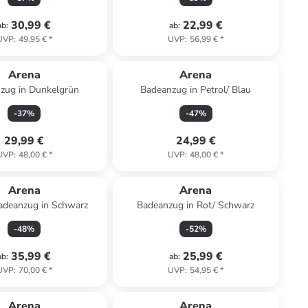
30,99 €
22,99 €
ab
:
ab
:
UVP
:
49,95 €
*
UVP
:
56,99 €
*
Arena
Arena
zug in Dunkelgrün
Badeanzug in Petrol/ Blau
-
37
%
-
47
%
29,99 €
24,99 €
UVP
:
48,00 €
*
UVP
:
48,00 €
*
Arena
Arena
deanzug in Schwarz
Badeanzug in Rot/ Schwarz
-
48
%
-
52
%
35,99 €
25,99 €
ab
:
ab
:
UVP
:
70,00 €
*
UVP
:
54,95 €
*
Arena
Arena