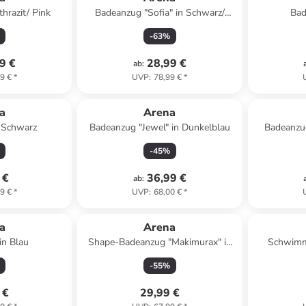
hrazit/ Pink
Badeanzug "Sofia" in Schwarz/
Bad
Weiß
-
63
%
9 €
28,99 €
ab
:
9 €
*
UVP
:
78,99 €
*
a
Arena
 Schwarz
Badeanzug "Jewel" in Dunkelblau
Badeanzug
-
45
%
 €
36,99 €
ab
:
9 €
*
UVP
:
68,00 €
*
a
Arena
in Blau
Shape-Badeanzug "Makimurax" in
Schwimmb
Schwarz
-
55
%
 €
29,99 €