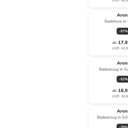
UVP
:
89,9
Aren
Badehose in
-
57
%
17,9
ab
:
UVP
:
41,9
Aren
Badeanzug in Sc
-
52
%
18,9
ab
:
UVP
:
39,9
Aren
Badeanzug in Sch
-
39
%