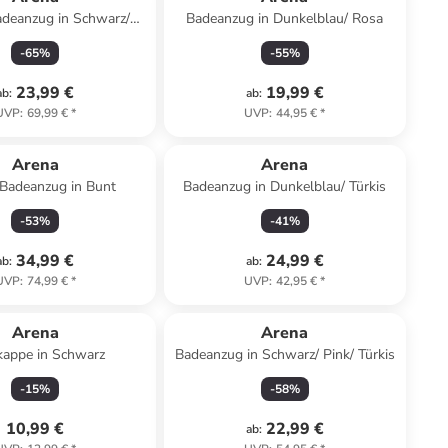
deanzug in Schwarz/
Badeanzug in Dunkelblau/ Rosa
Weiß
-
65
%
-
55
%
23,99 €
19,99 €
ab
:
ab
:
UVP
:
69,99 €
*
UVP
:
44,95 €
*
Arena
Arena
Badeanzug in Bunt
Badeanzug in Dunkelblau/ Türkis
-
53
%
-
41
%
34,99 €
24,99 €
ab
:
ab
:
UVP
:
74,99 €
*
UVP
:
42,95 €
*
Arena
Arena
kappe in Schwarz
Badeanzug in Schwarz/ Pink/ Türkis
-
15
%
-
58
%
10,99 €
22,99 €
ab
: