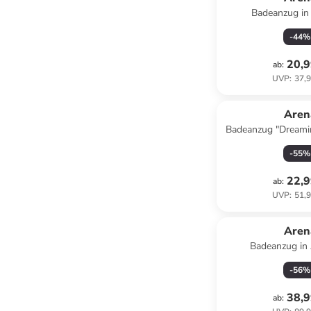
Badeanzug in
-
44
%
20,9
ab
:
UVP
:
37,9
Aren
Badeanzug "Dreami
-
55
%
22,9
ab
:
UVP
:
51,9
Aren
Badeanzug in 
-
56
%
38,9
ab
: