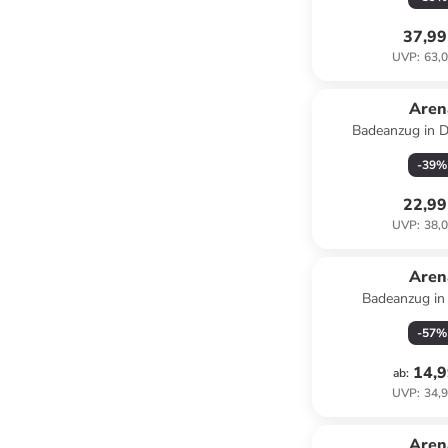
37,99
UVP
:
63,0
Aren
Badeanzug in 
-
39
%
22,99
UVP
:
38,0
Aren
Badeanzug in
-
57
%
14,9
ab
:
UVP
:
34,9
Aren