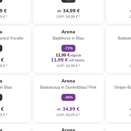
9 €
34,99 €
ab
:
0 €
*
UVP
:
59,99 €
*
family
rabatt
a
Arena
warz/ Koralle
Badehose in Blau
Badean
-
72
%
12,99 €
regulär
 €
11,99 €
mit family
9 €
*
UVP
:
42,99 €
*
family
exklusiv
a
Arena
in Blau
Badeanzug in Dunkelblau/ Pink
Shape-Ba
-
49
%
 €
34,99 €
ab
:
5 €
*
UVP
:
69,95 €
*
a
Arena