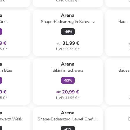
5 €
*
UVP
:
64,99 €
*
klusiv
a
Arena
Türkis
Shape-Badeanzug in Schwarz
Badean
-
46
%
9 €
31,99 €
ab
:
5 €
*
UVP
:
59,99 €
*
klusiv
family
exklusiv
a
Arena
in Blau
Bikini in Schwarz
Badean
-
53
%
9 €
20,99 €
ab
:
5 €
*
UVP
:
44,95 €
*
a
Arena
hwarz/ Weiß
Shape-Badeanzug "Jewel One" in
B
Schwarz
-
41
%