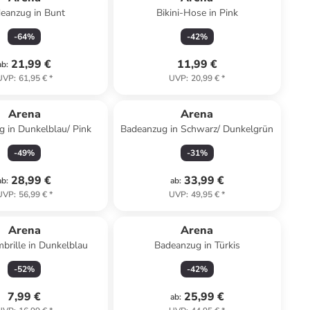
eanzug in Bunt
Bikini-Hose in Pink
-
64
%
-
42
%
21,99 €
11,99 €
ab
:
UVP
:
61,95 €
*
UVP
:
20,99 €
*
Arena
Arena
 in Dunkelblau/ Pink
Badeanzug in Schwarz/ Dunkelgrün
-
49
%
-
31
%
28,99 €
33,99 €
ab
:
ab
:
UVP
:
56,99 €
*
UVP
:
49,95 €
*
Arena
Arena
rille in Dunkelblau
Badeanzug in Türkis
-
52
%
-
42
%
7,99 €
25,99 €
ab
: