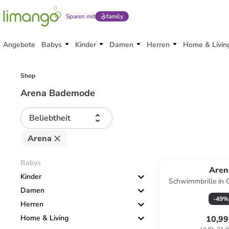
Sparen mit
family
Angebote
Babys
Kinder
Damen
Herren
Home & Livin
Shop
Arena Bademode
Beliebtheit
Arena
Babys
Aren
Kinder
Schwimmbrille in 
Damen
-
49
%
Herren
Home & Living
10,99