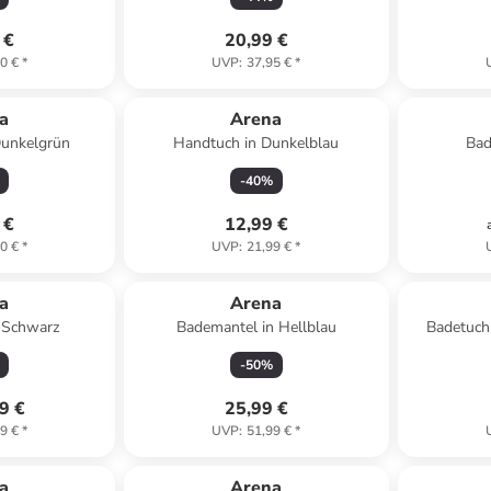
 €
20,99 €
0 €
*
UVP
:
37,95 €
*
a
Arena
Dunkelgrün
Handtuch in Dunkelblau
Bad
-
40
%
 €
12,99 €
0 €
*
UVP
:
21,99 €
*
a
Arena
 Schwarz
Bademantel in Hellblau
Badetuch 
-
50
%
9 €
25,99 €
9 €
*
UVP
:
51,99 €
*
a
Arena