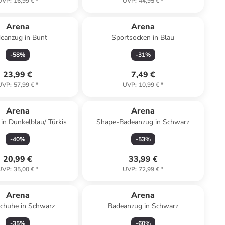
UVP
:
16,99 €
*
UVP
:
44,95 €
*
Arena
Arena
eanzug in Bunt
Sportsocken in Blau
-
58
%
-
31
%
23,99 €
7,49 €
UVP
:
57,99 €
*
UVP
:
10,99 €
*
Arena
Arena
in Dunkelblau/ Türkis
Shape-Badeanzug in Schwarz
-
40
%
-
53
%
20,99 €
33,99 €
UVP
:
35,00 €
*
UVP
:
72,99 €
*
Arena
Arena
chuhe in Schwarz
Badeanzug in Schwarz
-
35
%
-
60
%