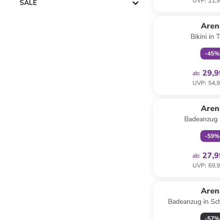
UVP
:
21,9
SALE
family
ex
Aren
Bikini in 
-
45
%
29,9
ab
:
UVP
:
54,9
family
ex
Aren
Badeanzug 
-
59
%
27,9
ab
:
UVP
:
69,9
Aren
Badeanzug in Sc
-
57
%