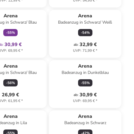
UVP
:
12,99 €
*
UVP
:
54,95 €
*
family
exklusiv
Arena
Arena
ug in Schwarz/ Blau
Badeanzug in Schwarz/ Weiß
-
55
%
-
54
%
30,99 €
32,99 €
ab
:
ab
:
UVP
:
69,95 €
*
UVP
:
71,99 €
*
Arena
Arena
ug in Schwarz/ Blau
Badeanzug in Dunkelblau
-
56
%
-
55
%
26,99 €
30,99 €
ab
:
UVP
:
61,95 €
*
UVP
:
69,95 €
*
Arena
Arena
deanzug in Lila
Badeanzug in Schwarz
-
55
%
-
42
%