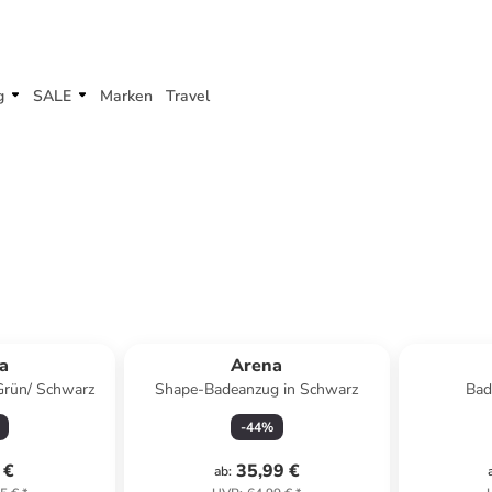
g
SALE
Marken
Travel
a
Arena
Grün/ Schwarz
Shape-Badeanzug in Schwarz
Bad
-
44
%
 €
35,99 €
ab
: