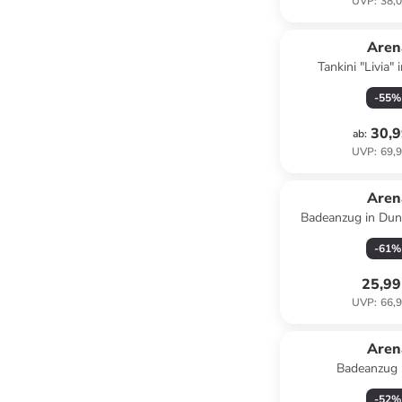
UVP
:
38,0
Aren
Tankini "Livia"
-
55
%
30,9
ab
:
UVP
:
69,9
Aren
Badeanzug in Dun
-
61
%
25,99
UVP
:
66,9
Aren
Badeanzug 
-
52
%