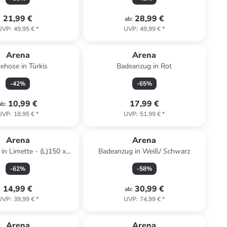
21,99 €
28,99 €
ab
:
UVP
:
49,95 €
*
UVP
:
49,99 €
*
Arena
Arena
ehose in Türkis
Badeanzug in Rot
-
42
%
-
65
%
10,99 €
17,99 €
ab
:
UVP
:
18,95 €
*
UVP
:
51,99 €
*
Reserviert
Arena
Arena
in Limette - (L)150 x
Badeanzug in Weiß/ Schwarz
(B)90 cm
-
62
%
-
58
%
14,99 €
30,99 €
ab
:
UVP
:
39,99 €
*
UVP
:
74,99 €
*
Arena
Arena