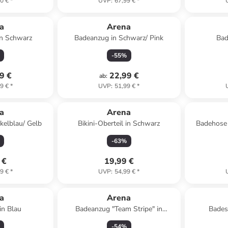
0 €
*
UVP
:
67,99 €
*
a
Arena
 in Schwarz
Badeanzug in Schwarz/ Pink
Bad
-
55
%
9 €
22,99 €
ab
:
9 €
*
UVP
:
51,99 €
*
a
Arena
kelblau/ Gelb
Bikini-Oberteil in Schwarz
Badehose 
-
63
%
 €
19,99 €
9 €
*
UVP
:
54,99 €
*
a
Arena
in Blau
Badeanzug "Team Stripe" in
Bades
Schwarz
-
54
%