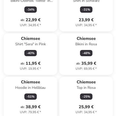
Bikini-Oberteil "Ivette" in
Shirt in Schwarz
Schwarz
-
34
%
-
31
%
22,99 €
23,99 €
ab
:
UVP
:
34,95 €
*
UVP
:
34,95 €
*
Chiemsee
Chiemsee
Shirt "Sera" in Pink
Bikini in Rosa
-
40
%
-
48
%
11,95 €
35,99 €
ab
:
ab
:
UVP
:
19,95 €
*
UVP
:
69,95 €
*
Chiemsee
Chiemsee
Hoodie in Hellblau
Top in Rosa
-
51
%
-
25
%
38,99 €
25,99 €
ab
:
UVP
:
79,95 €
*
UVP
:
34,95 €
*