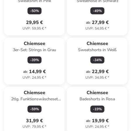
Sweatshirt in Pink
Sweathose in Schwarz
-
50
%
-
49
%
29,95 €
27,99 €
ab
:
UVP
:
59,95 €
*
UVP
:
54,95 €
*
Chiemsee
Chiemsee
3er-Set: Strings in Grau
Sweatshorts in Weiß
-
39
%
-
34
%
14,99 €
22,99 €
ab
:
ab
:
UVP
:
24,95 €
*
UVP
:
34,95 €
*
Chiemsee
Chiemsee
2tlg. Funktionswäscheset
Badeshorts in Rosa
"Set" in Grau
-
59
%
-
19
%
31,99 €
19,99 €
ab
:
UVP
:
79,95 €
*
UVP
:
24,95 €
*