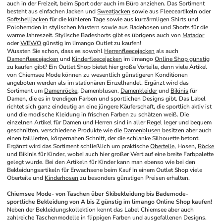
auch in der Freizeit, beim Sport oder auch im Büro anziehen. Das Sortiment 
besteht aus einfachen Jacken und 
Sweatjacken
 sowie aus Fleeceartikeln oder 
Softshelljacken
 für die kühleren Tage sowie aus kurzärmligen Shirts und 
Polohemden in stylischen Mustern sowie aus 
Badehosen
 und Shorts für die 
warme Jahreszeit. Stylische Badeshorts gibt es übrigens auch von 
Matador
oder 
WEWO
 günstig im limango Outlet zu kaufen! 
Wussten Sie schon, dass es sowohl 
Herrenfleecejacken
 als auch 
Damenfleecejacken
 und 
Kinderfleecejacken
 im limango 
Online Shop günstig
zu kaufen gibt? Ein Outlet Shop bietet hier große Vorteile, denn viele Artikel 
von Chiemsee Mode können zu wesentlich günstigeren Konditionen 
angeboten werden als im stationären Einzelhandel. Ergänzt wird das 
Sortiment um 
Damenröcke
, Damenblusen, 
Damenkleider
 und 
Bikinis
 für 
Damen, die es in trendigen Farben und sportlichen Designs gibt. Das Label 
richtet sich ganz eindeutig an eine jüngere Käuferschaft, die sportlich aktiv ist 
und die modische Kleidung in frischen Farben zu schätzen weiß. Die 
einzelnen Artikel für Damen und Herren sind in aller Regel leger und bequem 
geschnitten, verschiedene Produkte wie die 
Damenblusen
 besitzen aber auch 
einen taillierten, körpernahen Schnitt, der die schlanke Silhouette betont. 
Ergänzt wird das Sortiment schließlich um praktische 
Oberteile
, Hosen, 
Röcke
und Bikinis für Kinder, wobei auch hier großer Wert auf eine breite Farbpalette 
gelegt wurde. Bei den Artikeln für Kinder kann man ebenso wie bei den 
Bekleidungsartikeln für Erwachsene beim Kauf in einem Outlet Shop viele 
Oberteile und 
Kinderhosen
 zu besonders günstigen Preisen erhalten.
Chiemsee Mode- von Taschen über Skibekleidung bis Bademode- 
sportliche Bekleidung von A bis Z günstig im limango Online Shop kaufen!
Neben der Bekleidungskollektion kennt das Label Chiemsee aber auch 
zahlreiche Taschenmodelle in flippigen Farben und ausgefallenen Designs. 