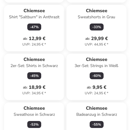
Chiemsee
Chiemsee
Shirt "Saltburn" in Anthrazit
Sweatshorts in Grau
-
47
%
-
33
%
12,99 €
29,99 €
ab
:
ab
:
UVP
:
24,95 €
*
UVP
:
44,95 €
*
Chiemsee
Chiemsee
2er-Set: Shirts in Schwarz
3er-Set: Strings in Weiß
-
45
%
-
60
%
18,99 €
9,95 €
ab
:
ab
:
UVP
:
34,95 €
*
UVP
:
24,95 €
*
Chiemsee
Chiemsee
Sweathose in Schwarz
Badeanzug in Schwarz
-
53
%
-
55
%