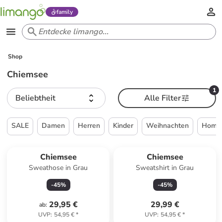
family
Shop
Chiemsee
1
Beliebtheit
Alle Filter
SALE
Damen
Herren
Kinder
Weihnachten
Home 
Chiemsee
Chiemsee
Sweathose in Grau
Sweatshirt in Grau
-
45
%
-
45
%
29,95 €
29,99 €
ab
:
UVP
:
54,95 €
*
UVP
:
54,95 €
*