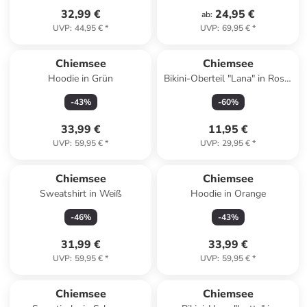
32,99 €
24,95 €
ab
:
UVP
:
44,95 €
*
UVP
:
69,95 €
*
Chiemsee
Chiemsee
Hoodie in Grün
Bikini-Oberteil "Lana" in Rosa/
Gelb
-
43
%
-
60
%
33,99 €
11,95 €
UVP
:
59,95 €
*
UVP
:
29,95 €
*
Chiemsee
Chiemsee
Sweatshirt in Weiß
Hoodie in Orange
-
46
%
-
43
%
31,99 €
33,99 €
UVP
:
59,95 €
*
UVP
:
59,95 €
*
Chiemsee
Chiemsee