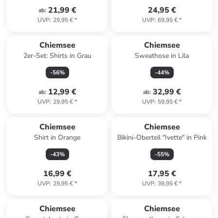
21,99 €
24,95 €
ab
:
UVP
:
29,95 €
*
UVP
:
69,95 €
*
Chiemsee
Chiemsee
2er-Set: Shirts in Grau
Sweathose in Lila
-
56
%
-
44
%
12,99 €
32,99 €
ab
:
ab
:
UVP
:
29,95 €
*
UVP
:
59,95 €
*
Chiemsee
Chiemsee
Shirt in Orange
Bikini-Oberteil "Ivette" in Pink
-
43
%
-
55
%
16,99 €
17,95 €
UVP
:
29,95 €
*
UVP
:
39,95 €
*
family
rabatt
Chiemsee
Chiemsee