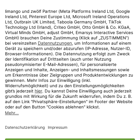
Rechtliches
Kundenservice
Shop
Aktionen
Travel
limango.nl
limango.pl