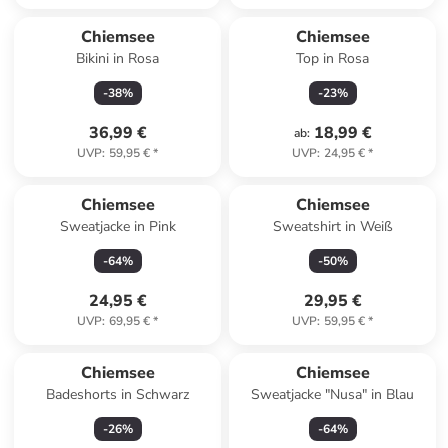
Chiemsee
Chiemsee
Bikini in Rosa
Top in Rosa
-
38
%
-
23
%
36,99 €
18,99 €
ab
:
UVP
:
59,95 €
*
UVP
:
24,95 €
*
Chiemsee
Chiemsee
Sweatjacke in Pink
Sweatshirt in Weiß
-
64
%
-
50
%
24,95 €
29,95 €
UVP
:
69,95 €
*
UVP
:
59,95 €
*
Chiemsee
Chiemsee
Badeshorts in Schwarz
Sweatjacke "Nusa" in Blau
-
26
%
-
64
%