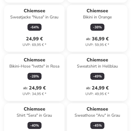
Chiemsee
Chiemsee
Sweatjacke "Nusa" in Grau
Bikini in Orange
-
64
%
-
38
%
24,99 €
36,99 €
ab
:
UVP
:
69,95 €
*
UVP
:
59,95 €
*
Chiemsee
Chiemsee
Bikini-Hose "Ivette" in Rosa
Sweatshirt in Hellblau
-
28
%
-
49
%
24,99 €
24,99 €
ab
:
ab
:
UVP
:
34,95 €
*
UVP
:
49,95 €
*
Chiemsee
Chiemsee
Shirt "Sera" in Grau
Sweathose "Aru" in Grau
-
40
%
-
45
%