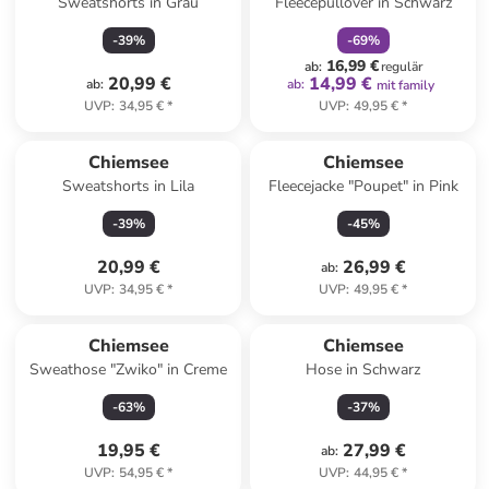
Sweatshorts in Grau
Fleecepullover in Schwarz
-
39
%
-
69
%
16,99 €
ab
:
regulär
20,99 €
14,99 €
ab
:
ab
:
mit family
UVP
:
34,95 €
*
UVP
:
49,95 €
*
Chiemsee
Chiemsee
Sweatshorts in Lila
Fleecejacke "Poupet" in Pink
-
39
%
-
45
%
20,99 €
26,99 €
ab
:
UVP
:
34,95 €
*
UVP
:
49,95 €
*
Chiemsee
Chiemsee
Sweathose "Zwiko" in Creme
Hose in Schwarz
-
63
%
-
37
%
19,95 €
27,99 €
ab
:
UVP
:
54,95 €
*
UVP
:
44,95 €
*