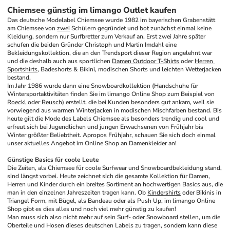
Chiemsee günstig im limango Outlet kaufen
Das deutsche Modelabel Chiemsee wurde 1982 im bayerischen Grabenstätt 
am Chiemsee von 
zwei
 Schülern gegründet und bot zunächst einmal keine 
Kleidung, sondern nur Surfbretter zum Verkauf an. Erst zwei Jahre später 
schufen die beiden Gründer Christoph und Martin Imdahl eine 
Bekleidungskollektion, die an den Trendsport dieser Region angelehnt war 
und die deshalb auch aus sportlichen 
Damen Outdoor T-Shirts
 oder 
Herren 
Sportshirts
, Badeshorts & Bikini, modischen Shorts und leichten Wetterjacken 
bestand.
Im Jahr 1986 wurde dann eine Snowboardkollektion (Handschuhe für 
Wintersportaktivitäten finden Sie im limango Online Shop zum Beispiel von 
Roeckl
 oder 
Reusch
) erstellt, die bei Kunden besonders gut ankam, weil sie 
vorwiegend aus warmen Winterjacken in modischen Mischfarben bestand. Bis 
heute gilt die Mode des Labels Chiemsee als besonders trendig und cool und 
erfreut sich bei Jugendlichen und jungen Erwachsenen von Frühjahr bis 
Winter größter Beliebtheit. Apropos Frühjahr, schauen Sie sich doch einmal 
unser aktuelles Angebot im Online Shop an Damenkleider an!
Günstige Basics für coole Leute
Die Zeiten, als Chiemsee für coole Surfwear und Snowboardbekleidung stand, 
sind längst vorbei. Heute zeichnet sich die gesamte Kollektion für Damen, 
Herren und Kinder durch ein breites Sortiment an hochwertigen Basics aus, die 
man in den einzelnen Jahreszeiten tragen kann. Ob 
Kindershirts
 oder Bikinis in 
Triangel Form, mit Bügel, als Bandeau oder als Push Up, im limango Online 
Shop gibt es dies alles und noch viel mehr günstig zu kaufen!
Man muss sich also nicht mehr auf sein Surf- oder Snowboard stellen, um die 
Oberteile und Hosen dieses deutschen Labels zu tragen, sondern kann diese 