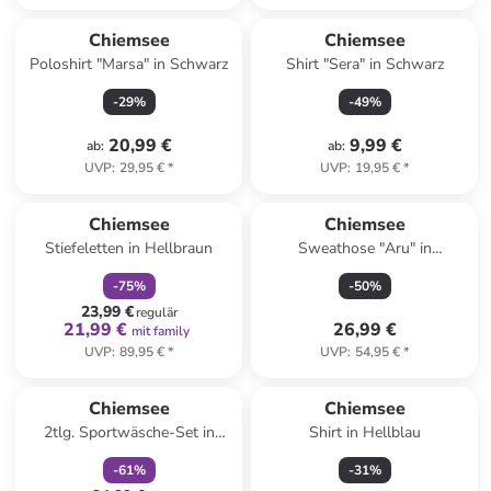
Chiemsee
Chiemsee
Poloshirt "Marsa" in Schwarz
Shirt "Sera" in Schwarz
-
29
%
-
49
%
20,99 €
9,99 €
ab
:
ab
:
UVP
:
29,95 €
*
UVP
:
19,95 €
*
family
rabatt
Chiemsee
Chiemsee
Stiefeletten in Hellbraun
Sweathose "Aru" in
Dunkelblau
-
75
%
-
50
%
23,99 €
regulär
21,99 €
26,99 €
mit family
UVP
:
89,95 €
*
UVP
:
54,95 €
*
family
rabatt
Chiemsee
Chiemsee
2tlg. Sportwäsche-Set in
Shirt in Hellblau
Pink/ Orange
-
61
%
-
31
%