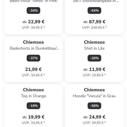
Bikini-Hose "Ivette" in Pink
Ski-/ Snowboardjacke in
Schwarz/ Grün/ Pink
-
34
%
-
64
%
22,99 €
87,99 €
ab
:
ab
:
UVP
:
34,95 €
*
UVP
:
249,95 €
*
Chiemsee
Chiemsee
Badeshorts in Dunkelblau/
Shirt in Lila
Türkis
-
37
%
-
39
%
21,99 €
11,99 €
ab
:
UVP
:
34,95 €
*
UVP
:
19,95 €
*
Chiemsee
Chiemsee
Top in Orange
Hoodie "Vanula" in Grau
-
19
%
-
58
%
19,99 €
24,99 €
ab
:
ab
:
UVP
:
24,95 €
*
UVP
:
59,95 €
*