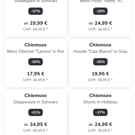
Sweatjacke in Schwarz
Bikini-Hose "Ivette" in
Schwarz
-
57
%
-
28
%
29,99 €
24,99 €
ab
:
ab
:
UVP
:
69,95 €
*
UVP
:
34,95 €
*
Chiemsee
Chiemsee
Bikini-Oberteil "Camisa" in Rot
Hoodie "Cala Blanca" in Grau
-
60
%
-
66
%
17,95 €
19,95 €
UVP
:
44,95 €
*
UVP
:
59,95 €
*
Chiemsee
Chiemsee
Steppweste in Schwarz
Shorts in Hellblau
-
61
%
-
37
%
34,95 €
24,99 €
ab
:
ab
:
UVP
:
89,95 €
*
UVP
:
39,95 €
*