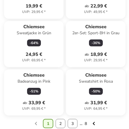
19,99 €
22,99 €
ab
:
UVP
:
29,95 €
*
UVP
:
49,95 €
*
Chiemsee
Chiemsee
Sweatjacke in Grün
2er-Set: Sport-BH in Grau
-
64
%
-
36
%
24,95 €
18,99 €
ab
:
UVP
:
69,95 €
*
UVP
:
29,95 €
*
Chiemsee
Chiemsee
Badeanzug in Pink
Sweatshirt in Rosa
-
51
%
-
50
%
33,99 €
31,99 €
ab
:
ab
:
UVP
:
69,95 €
*
UVP
:
64,95 €
*
1
2
3
...
8