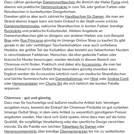
Dazu zählen geräumige 
Damensporttaschen
 die ähnlich der Marke 
Puma
 sind, 
ebenso wie praktische 
Herrenrucksäcke
 in zum Teil sehr grellen Farben oder 
Reisetaschen in kunterbunten Designformen. 
Daneben gibt es aber auch zahlreiche 
Handtaschen für Damen
, die man am 
Strand ebenso tragen kann wie beim Einkauf in der Stadt sowie schicke 
Damenportemonnaies
, exklusive Strandtaschen in bunten Farben, trendige 
Rucksäcke
 und praktische Kulturbeutel. Weitere Angebote an 
Damenhandtaschen gibt es übrigens von anderen Marken wie zum Beispiel 
Bree
 oder 
Rue Princesse
 günstig im limango Online Shop zu kaufen! Es gibt 
gerade in der sehr vielfältigen Taschenkollektion zwar auch unifarbene 
Modelle, der größte Teil der Kollektion aber besteht aus farbenfrohen Mustern 
in verschiedenen Farbtönen. Menschen, die eher gedeckte Farben oder 
klassische Muster bevorzugen, werden deshalb in diesem Bereich von 
Chiemsee nicht finden. Praktisch sind dabei alle 
Accessoires
, die man bei 
einem Einkauf in einem Outlet Shop besonders günstig erwerben kann. 
Ergänzt werden die Accessoires letztlich noch um modische Strandlatschen 
und leichte Sommerschuhe wie 
Damenballerinas
 von 
Högl
 oder 
Andrea Conti
oder 
Herrensandalen
 von 
Chung Shi
 die sich farblich der bunten Palette 
anpassen. 
Chiemsee - gut und günstig
Dass man für hochwertige und äußerst modische Artikel kein Vermögen 
ausgeben muss, beweist der Einkauf der Chiemsee-Produkte im gut sortierten 
limango Outlet Shop, in dem viele Artikel zu wesentlich günstigeren Preisen 
angeboten werden. Hier lässt sich Geld sparen, ohne dass man auf die hohe 
Qualität, die sorgfältige Verarbeitung oder das sportliche Design verzichten 
müsste. Da die Palette von leichten 
Trägertops für Damen
 oder 
Herrensommershirts
 über trendige 
Übergangsjacken
 bis hin zu wetterfesten 