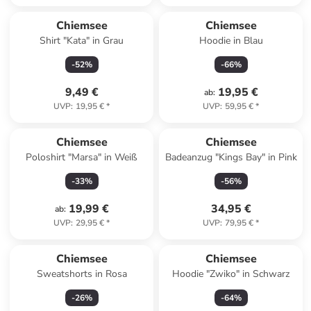
Chiemsee
Chiemsee
Shirt "Kata" in Grau
Hoodie in Blau
-
52
%
-
66
%
9,49 €
19,95 €
ab
:
UVP
:
19,95 €
*
UVP
:
59,95 €
*
Chiemsee
Chiemsee
Poloshirt "Marsa" in Weiß
Badeanzug "Kings Bay" in Pink
-
33
%
-
56
%
19,99 €
34,95 €
ab
:
UVP
:
29,95 €
*
UVP
:
79,95 €
*
Chiemsee
Chiemsee
Sweatshorts in Rosa
Hoodie "Zwiko" in Schwarz
-
26
%
-
64
%