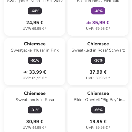
Sweatjacke "Nusa" in Schwarz
Bikini in Rosa/ Hellblau
-
64
%
-
48
%
24,95 €
35,99 €
ab
:
UVP
:
69,95 €
*
UVP
:
69,95 €
*
Chiemsee
Chiemsee
Sweatjacke "Nusa" in Pink
Sweatkleid in Rosa/ Schwarz
-
51
%
-
36
%
33,99 €
37,99 €
ab
:
UVP
:
69,95 €
*
UVP
:
59,95 €
*
Chiemsee
Chiemsee
Sweatshorts in Rosa
Bikini-Oberteil "Big Bay" in
Blau
-
31
%
-
66
%
30,99 €
19,95 €
UVP
:
44,95 €
*
UVP
:
59,95 €
*