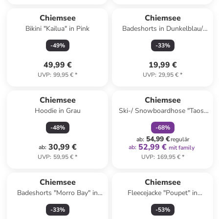
Chiemsee
Chiemsee
Bikini "Kailua" in Pink
Badeshorts in Dunkelblau/
Grün
-
49
%
-
33
%
49,99 €
19,99 €
UVP
:
99,95 €
*
UVP
:
29,95 €
*
family
rabatt
Chiemsee
Chiemsee
Hoodie in Grau
Ski-/ Snowboardhose "Taos"
in Anthrazit/ Schwarz
-
48
%
-
68
%
54,99 €
ab
:
regulär
30,99 €
52,99 €
ab
:
ab
:
mit family
UVP
:
59,95 €
*
UVP
:
169,95 €
*
Chiemsee
Chiemsee
Badeshorts "Morro Bay" in
Fleecejacke "Poupet" in
Orange
Schwarz
-
33
%
-
53
%