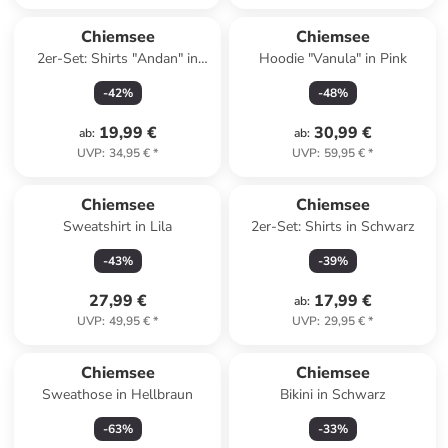
Chiemsee
Chiemsee
2er-Set: Shirts "Andan" in
Hoodie "Vanula" in Pink
Weiß
-
42
%
-
48
%
19,99 €
30,99 €
ab
:
ab
:
UVP
:
34,95 €
*
UVP
:
59,95 €
*
Chiemsee
Chiemsee
Sweatshirt in Lila
2er-Set: Shirts in Schwarz
-
43
%
-
39
%
27,99 €
17,99 €
ab
:
UVP
:
49,95 €
*
UVP
:
29,95 €
*
Chiemsee
Chiemsee
Sweathose in Hellbraun
Bikini in Schwarz
-
63
%
-
33
%