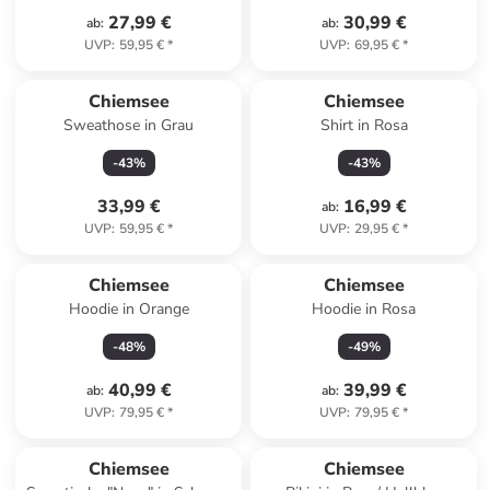
27,99 €
30,99 €
ab
:
ab
:
UVP
:
59,95 €
*
UVP
:
69,95 €
*
Chiemsee
Chiemsee
Sweathose in Grau
Shirt in Rosa
-
43
%
-
43
%
33,99 €
16,99 €
ab
:
UVP
:
59,95 €
*
UVP
:
29,95 €
*
Chiemsee
Chiemsee
Hoodie in Orange
Hoodie in Rosa
-
48
%
-
49
%
40,99 €
39,99 €
ab
:
ab
:
UVP
:
79,95 €
*
UVP
:
79,95 €
*
family
exklusiv
Chiemsee
Chiemsee