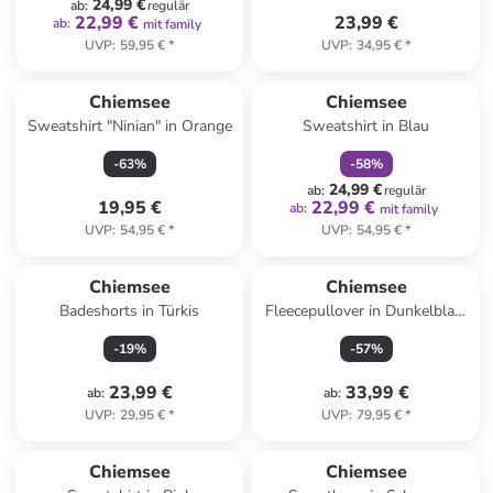
24,99 €
ab
:
regulär
22,99 €
23,99 €
ab
:
mit family
UVP
:
59,95 €
*
UVP
:
34,95 €
*
family
rabatt
Chiemsee
Chiemsee
Sweatshirt "Ninian" in Orange
Sweatshirt in Blau
-
63
%
-
58
%
24,99 €
ab
:
regulär
19,95 €
22,99 €
ab
:
mit family
UVP
:
54,95 €
*
UVP
:
54,95 €
*
Chiemsee
Chiemsee
Badeshorts in Türkis
Fleecepullover in Dunkelblau/
Blau
-
19
%
-
57
%
23,99 €
33,99 €
ab
:
ab
:
UVP
:
29,95 €
*
UVP
:
79,95 €
*
Chiemsee
Chiemsee