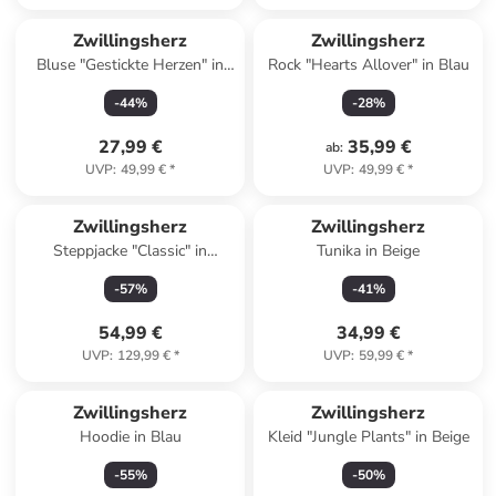
Zwillingsherz
Zwillingsherz
Bluse "Gestickte Herzen" in
Rock "Hearts Allover" in Blau
Dunkelblau
-
44
%
-
28
%
27,99 €
35,99 €
ab
:
UVP
:
49,99 €
*
UVP
:
49,99 €
*
Zwillingsherz
Zwillingsherz
Steppjacke "Classic" in
Tunika in Beige
Dunkelblau
-
57
%
-
41
%
54,99 €
34,99 €
UVP
:
129,99 €
*
UVP
:
59,99 €
*
Zwillingsherz
Zwillingsherz
Hoodie in Blau
Kleid "Jungle Plants" in Beige
-
55
%
-
50
%