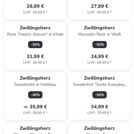
26,99 €
27,99 €
UVP
:
49,99 €
*
UVP
:
99,99 €
*
Zwillingsherz
Zwillingsherz
Rock "Hearts Allover" in Khaki
Musselin-Rock in Weiß
-
36
%
-
50
%
31,99 €
24,99 €
UVP
:
49,99 €
*
UVP
:
49,99 €
*
Zwillingsherz
Zwillingsherz
Sweatshirt in Hellblau
Sweatshirt "Smile Everyday"
in Rosa
-
40
%
-
56
%
35,99 €
34,99 €
ab
:
UVP
:
59,99 €
*
UVP
:
79,99 €
*
Zwillingsherz
Zwillingsherz