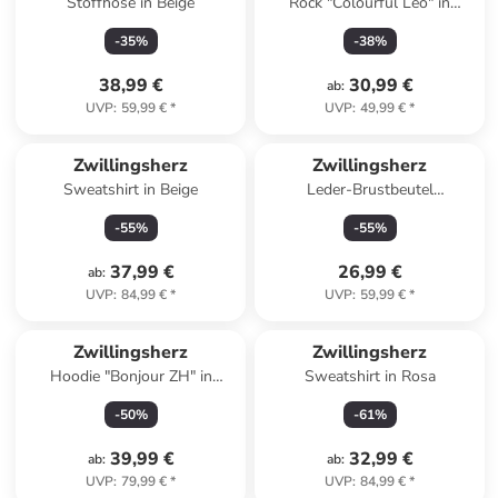
Stoffhose in Beige
Rock "Colourful Leo" in
Hellgrün/ Grün/ Pink
-
35
%
-
38
%
38,99 €
30,99 €
ab
:
UVP
:
59,99 €
*
UVP
:
49,99 €
*
Zwillingsherz
Zwillingsherz
Sweatshirt in Beige
Leder-Brustbeutel
"Crossbody" in Silber - (B)23 x
-
55
%
-
55
%
(H)14 cm
37,99 €
26,99 €
ab
:
UVP
:
84,99 €
*
UVP
:
59,99 €
*
Zwillingsherz
Zwillingsherz
Hoodie "Bonjour ZH" in
Sweatshirt in Rosa
Dunkelblau
-
50
%
-
61
%
39,99 €
32,99 €
ab
:
ab
:
UVP
:
79,99 €
*
UVP
:
84,99 €
*