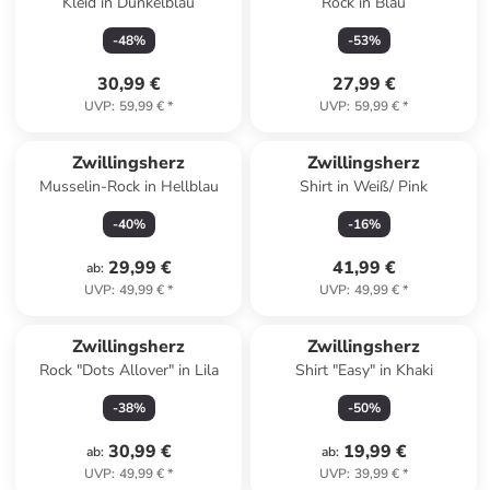
Kleid in Dunkelblau
Rock in Blau
-
48
%
-
53
%
30,99 €
27,99 €
UVP
:
59,99 €
*
UVP
:
59,99 €
*
Zwillingsherz
Zwillingsherz
Musselin-Rock in Hellblau
Shirt in Weiß/ Pink
-
40
%
-
16
%
29,99 €
41,99 €
ab
:
UVP
:
49,99 €
*
UVP
:
49,99 €
*
Zwillingsherz
Zwillingsherz
Rock "Dots Allover" in Lila
Shirt "Easy" in Khaki
-
38
%
-
50
%
30,99 €
19,99 €
ab
:
ab
:
UVP
:
49,99 €
*
UVP
:
39,99 €
*