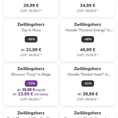
29,99 €
34,99 €
UVP
:
49,99 €
*
UVP
:
59,99 €
*
Zwillingsherz
Zwillingsherz
Top in Rosa
Hoodie "Positive Energy" in
Gelb
-
56
%
-
48
%
21,99 €
40,99 €
ab
:
UVP
:
49,99 €
*
UVP
:
79,99 €
*
family
rabatt
Zwillingsherz
Zwillingsherz
Blouson "Cozy" in Beige
Hoodie "Dackel Heart" in
Beige
-
73
%
-
61
%
25,99 €
ab
:
regulär
23,99 €
38,99 €
ab
:
ab
:
mit family
UVP
:
89,99 €
*
UVP
:
99,99 €
*
Zwillingsherz
Zwillingsherz