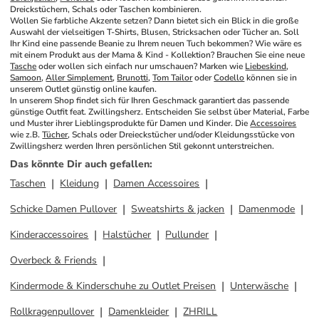
Dreickstüchern, Schals oder Taschen kombinieren.
Wollen Sie farbliche Akzente setzen? Dann bietet sich ein Blick in die große 
Auswahl der vielseitigen T-Shirts, Blusen, Stricksachen oder Tücher an. Soll 
Ihr Kind eine passende Beanie zu Ihrem neuen Tuch bekommen? Wie wäre es 
mit einem Produkt aus der Mama & Kind - Kollektion? Brauchen Sie eine neue 
Tasche
 oder wollen sich einfach nur umschauen? Marken wie 
Liebeskind
, 
Samoon
, 
Aller Simplement
, 
Brunotti
, 
Tom Tailor
 oder 
Codello
 können sie in 
unserem Outlet günstig online kaufen. 
In unserem Shop findet sich für Ihren Geschmack garantiert das passende 
günstige Outfit feat. Zwillingsherz. Entscheiden Sie selbst über Material, Farbe 
und Muster ihrer Lieblingsprodukte für Damen und Kinder. Die 
Accessoires
wie z.B. 
Tücher
, Schals oder Dreieckstücher und/oder Kleidungsstücke von 
Zwillingsherz werden Ihren persönlichen Stil gekonnt unterstreichen.
Das könnte Dir auch gefallen
:
Taschen
Kleidung
Damen Accessoires
Schicke Damen Pullover
Sweatshirts & jacken
Damenmode
Kinderaccessoires
Halstücher
Pullunder
Overbeck & Friends
Kindermode & Kinderschuhe zu Outlet Preisen
Unterwäsche
Rollkragenpullover
Damenkleider
ZHRILL