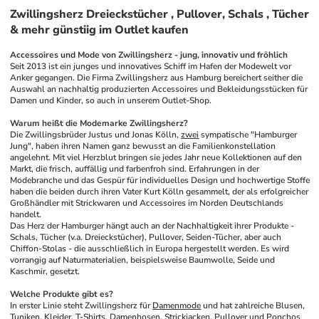
Zwillingsherz Dreieckstücher , Pullover, Schals , Tücher
& mehr günstiig im Outlet kaufen
Accessoires und Mode von Zwillingsherz - jung, innovativ und fröhlich
Seit 2013 ist ein junges und innovatives Schiff im Hafen der Modewelt vor 
Anker gegangen. Die Firma Zwillingsherz aus Hamburg bereichert seither die 
Auswahl an nachhaltig produzierten Accessoires und Bekleidungsstücken für 
Damen und Kinder, so auch in unserem Outlet-Shop.
Warum heißt die Modemarke Zwillingsherz?
Die Zwillingsbrüder Justus und Jonas Kölln, 
zwei
 sympatische "Hamburger 
Jung", haben ihren Namen ganz bewusst an die Familienkonstellation 
angelehnt. Mit viel Herzblut bringen sie jedes Jahr neue Kollektionen auf den 
Markt, die frisch, auffällig und farbenfroh sind. Erfahrungen in der 
Modebranche und das Gespür für individuelles Design und hochwertige Stoffe 
haben die beiden durch ihren Vater Kurt Kölln gesammelt, der als erfolgreicher 
Großhändler mit Strickwaren und Accessoires im Norden Deutschlands 
handelt.
Das Herz der Hamburger hängt auch an der Nachhaltigkeit ihrer Produkte - 
Schals, Tücher (v.a. Dreieckstücher), Pullover, Seiden-Tücher, aber auch 
Chiffon-Stolas - die ausschließlich in Europa hergestellt werden. Es wird 
vorrangig auf Naturmaterialien, beispielsweise Baumwolle, Seide und 
Kaschmir, gesetzt.
Welche Produkte gibt es?
In erster Linie steht Zwillingsherz für 
Damenmode
 und hat zahlreiche Blusen, 
Tuniken
, Kleider, T-Shirts, 
Damenhosen
, Strickjacken, Pullover und Ponchos 