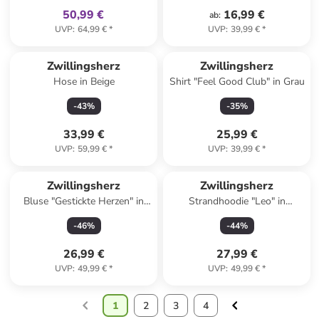
50,99 €
16,99 €
ab
:
UVP
:
64,99 €
*
UVP
:
39,99 €
*
Zwillingsherz
Zwillingsherz
Hose in Beige
Shirt "Feel Good Club" in Grau
-
43
%
-
35
%
33,99 €
25,99 €
UVP
:
59,99 €
*
UVP
:
39,99 €
*
Zwillingsherz
Zwillingsherz
Bluse "Gestickte Herzen" in
Strandhoodie "Leo" in
Pink
Hellbraun/ Beige/ Schwarz
-
46
%
-
44
%
26,99 €
27,99 €
UVP
:
49,99 €
*
UVP
:
49,99 €
*
1
2
3
4