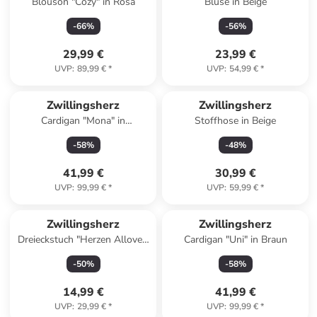
Blouson "Cozy" in Rosa
Bluse in Beige
-
66
%
-
56
%
29,99 €
23,99 €
UVP
:
89,99 €
*
UVP
:
54,99 €
*
Zwillingsherz
Zwillingsherz
Cardigan "Mona" in
Stoffhose in Beige
Dunkelblau
-
58
%
-
48
%
41,99 €
30,99 €
UVP
:
99,99 €
*
UVP
:
59,99 €
*
Zwillingsherz
Zwillingsherz
Dreieckstuch "Herzen Allover"
Cardigan "Uni" in Braun
in Beige/ Hellbraun - (L)138 x
-
50
%
-
58
%
(B)68 cm
14,99 €
41,99 €
UVP
:
29,99 €
*
UVP
:
99,99 €
*