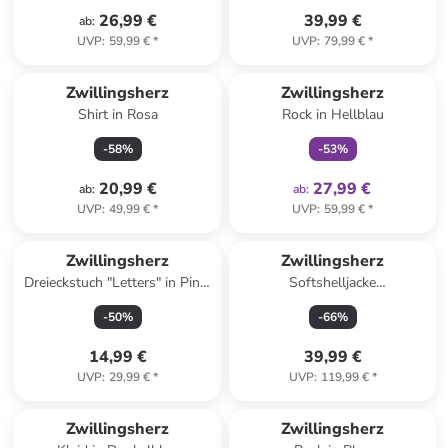
26,99 €
39,99 €
ab
:
UVP
:
59,99 €
*
UVP
:
79,99 €
*
family
exklusiv
Zwillingsherz
Zwillingsherz
Shirt in Rosa
Rock in Hellblau
-
58
%
-
53
%
20,99 €
27,99 €
ab
:
ab
:
UVP
:
49,99 €
*
UVP
:
59,99 €
*
Zwillingsherz
Zwillingsherz
Dreieckstuch "Letters" in Pink/
Softshelljacke
Bunt - (L)138 x (B)68 cm
"Glücksmomente" in
-
50
%
-
66
%
Dunkelblau/ Pink
14,99 €
39,99 €
UVP
:
29,99 €
*
UVP
:
119,99 €
*
Zwillingsherz
Zwillingsherz