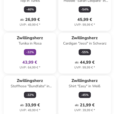
Top in Türkis
Hoodie "Safari Leopard" in
Beige
-
46
%
-
54
%
26,99 €
45,99 €
ab
:
UVP
:
49,99 €
*
UVP
:
99,99 €
*
family
exklusiv
Zwillingsherz
Zwillingsherz
Tunika in Rosa
Cardigan "Jessi" in Schwarz
-
32
%
-
55
%
43,99 €
44,99 €
ab
:
UVP
:
64,99 €
*
UVP
:
99,99 €
*
Zwillingsherz
Zwillingsherz
Stoffhose "Bundfalte" in
Shirt "Easy" in Weiß
Hellblau
-
32
%
-
45
%
33,99 €
21,99 €
ab
:
ab
:
UVP
:
49,99 €
*
UVP
:
39,99 €
*