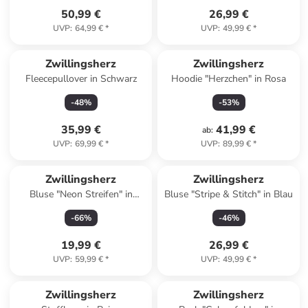
50,99 €
26,99 €
UVP
:
64,99 €
*
UVP
:
49,99 €
*
Zwillingsherz
Zwillingsherz
Fleecepullover in Schwarz
Hoodie "Herzchen" in Rosa
-
48
%
-
53
%
35,99 €
41,99 €
ab
:
UVP
:
69,99 €
*
UVP
:
89,99 €
*
Zwillingsherz
Zwillingsherz
Bluse "Neon Streifen" in
Bluse "Stripe & Stitch" in Blau
Hellblau/ Weiß/ Grün
-
66
%
-
46
%
19,99 €
26,99 €
UVP
:
59,99 €
*
UVP
:
49,99 €
*
Zwillingsherz
Zwillingsherz