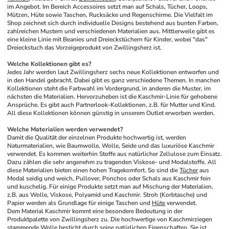
im Angebot. Im Bereich Accessoires setzt man auf Schals, Tücher, Loops, 
Mützen, Hüte sowie Taschen, Rucksäcke und Regenschirme. Die Vielfalt im 
Shop zeichnet sich durch individuelle Designs bestehend aus bunten Farben, 
zahlreichen Mustern und verschiedenen Materialien aus. Mittlerweile gibt es 
eine kleine Linie mit Beanies und Dreieckstüchern für Kinder, wobei "das" 
Dreieckstuch das Vorzeigeprodukt von Zwillingsherz ist.
Welche Kollektionen gibt es?
Jedes Jahr werden laut Zwillingsherz sechs neue Kollektionen entworfen und 
in den Handel gebracht. Dabei gibt es ganz verschiedene Themen. In manchen 
Kollektionen steht die Farbwahl im Vordergrund, in anderen die Muster, im 
nächsten die Materialien. Hervorzuheben ist die Kaschmir-Linie für gehobene 
Ansprüche. Es gibt auch Partnerlook-Kollektionen, z.B. für Mutter und Kind. 
All diese Kollektionen können günstig in unserem Outlet erworben werden.
Welche Materialien werden verwendet?
Damit die Qualität der einzelnen Produkte hochwertig ist, werden 
Naturmaterialien, wie Baumwolle, Wolle, Seide und das luxuriöse Kaschmir 
verwendet. Es kommen weiterhin Stoffe aus natürlicher Zellulose zum Einsatz. 
Dazu zählen die sehr angenehm zu tragenden Viskose- und Modalstoffe. All 
diese Materialien bieten einen hohen Tragekomfort. So sind die 
Tücher
 aus 
Modal seidig und weich, Pullover, Ponchos oder Schals aus Kaschmir fein 
und kuschelig. Für einige Produkte setzt man auf Mischung der Materialien, 
z.B. aus Wolle, Viskose, Polyamid und Kaschmir. Stroh (Korbtasche) und 
Papier werden als Grundlage für einige Taschen und 
Hüte
 verwendet.
Dem Material Kaschmir kommt eine besondere Bedeutung in der 
Produktpalette von Zwillingsherz zu. Die hochwertige von Kaschmirziegen 
stammende Wolle besticht durch seine natürlichen Eigenschaften. Sie ist 