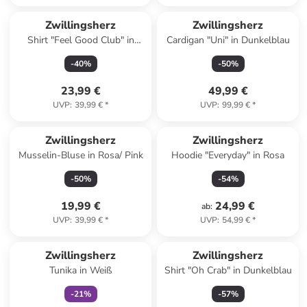
Zwillingsherz
Zwillingsherz
Shirt "Feel Good Club" in
Cardigan "Uni" in Dunkelblau
Beige
-
40
%
-
50
%
23,99 €
49,99 €
UVP
:
39,99 €
*
UVP
:
99,99 €
*
Zwillingsherz
Zwillingsherz
Musselin-Bluse in Rosa/ Pink
Hoodie "Everyday" in Rosa
-
50
%
-
54
%
19,99 €
24,99 €
ab
:
UVP
:
39,99 €
*
UVP
:
54,99 €
*
family
exklusiv
Zwillingsherz
Zwillingsherz
Tunika in Weiß
Shirt "Oh Crab" in Dunkelblau
-
21
%
-
57
%