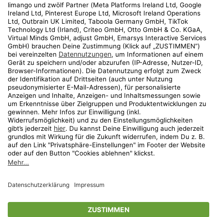
Kundenservice
Shop
Aktionen
Travel
limango.nl
limango.pl