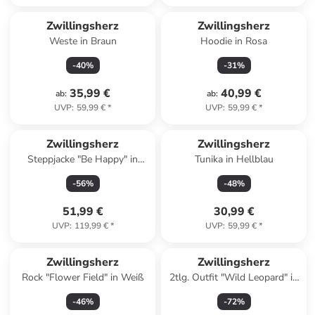
Zwillingsherz
Zwillingsherz
Weste in Braun
Hoodie in Rosa
-
40
%
-
31
%
35,99 €
40,99 €
ab
:
ab
:
UVP
:
59,99 €
*
UVP
:
59,99 €
*
Zwillingsherz
Zwillingsherz
Steppjacke "Be Happy" in
Tunika in Hellblau
Dunkelblau
-
56
%
-
48
%
51,99 €
30,99 €
UVP
:
119,99 €
*
UVP
:
59,99 €
*
Zwillingsherz
Zwillingsherz
Rock "Flower Field" in Weiß
2tlg. Outfit "Wild Leopard" in
Bunt
-
46
%
-
72
%