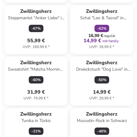
family
rabatt
Zwillingsherz
Zwillingsherz
Steppmantel "Anker Liebe" in
Schal "Leo & Tassel" in
Pink
Hellbraun - (L)224 x (B)42 cm
-
67
%
-
62
%
16,99 €
regulär
55,99 €
14,99 €
mit family
UVP
:
169,99 €
*
UVP
:
39,99 €
*
Zwillingsherz
Zwillingsherz
Sweatshirt "Matcha Morning"
Dreieckstuch "Dog Love" in
in Grün
Hellbraun/ Beige - (L)138 x
-
60
%
-
50
%
(B)68 cm
31,99 €
14,99 €
UVP
:
79,99 €
*
UVP
:
29,99 €
*
Zwillingsherz
Zwillingsherz
Tunika in Türkis
Musselin-Rock in Schwarz
-
21
%
-
46
%