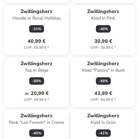
Zwillingsherz
Zwillingsherz
Hoodie in Rosa/ Hellblau
Kleid in Pink
-
31
%
-
48
%
40,99 €
30,99 €
UVP
:
59,99 €
*
UVP
:
59,99 €
*
Zwillingsherz
Zwillingsherz
Top in Beige
Kleid "Paisley" in Bunt
-
58
%
-
48
%
20,99 €
43,99 €
ab
:
UVP
:
49,99 €
*
UVP
:
84,99 €
*
Zwillingsherz
Zwillingsherz
Rock "Leo Forever" in Creme
Kleid in Grün
-
40
%
-
41
%