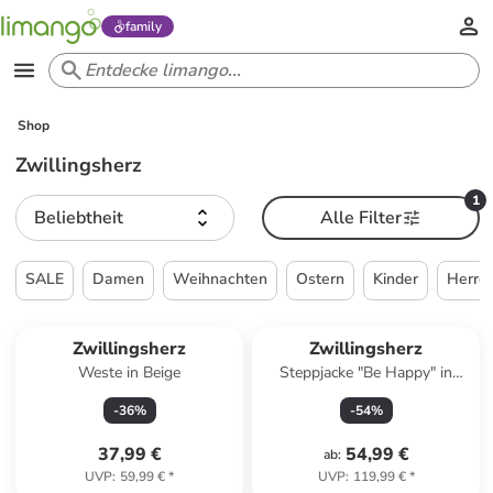
family
Shop
Zwillingsherz
1
Beliebtheit
Alle Filter
SALE
Damen
Weihnachten
Ostern
Kinder
Herre
Zwillingsherz
Zwillingsherz
Weste in Beige
Steppjacke "Be Happy" in
Grün
-
36
%
-
54
%
37,99 €
54,99 €
ab
:
UVP
:
59,99 €
*
UVP
:
119,99 €
*