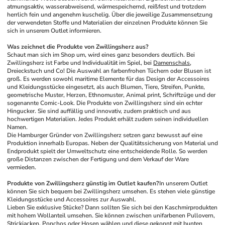
atmungsaktiv, wasserabweisend, wärmespeichernd, reißfest und trotzdem 
herrlich fein und angenehm kuschelig. 
Über die jeweilige Zusammensetzung 
der verwendeten Stoffe und Materialien der einzelnen Produkte können Sie 
sich in unserem Outlet informieren.
Was zeichnet die Produkte von Zwillingsherz aus?
Schaut man sich im Shop um, wird eines ganz besonders deutlich. Bei 
Zwillingsherz ist Farbe und Individualität im Spiel, bei 
Damenschals
, 
Dreieckstuch und Co! Die Auswahl an farbenfrohen Tüchern oder Blusen ist 
groß. Es werden sowohl maritime Elemente für das Design der Accessoires 
und Kleidungsstücke eingesetzt, als auch Blumen, Tiere, Streifen, Punkte, 
geometrische Muster, Herzen, Ethnomuster, Animal print, Schriftzüge und der 
sogenannte Comic-Look. Die Produkte von Zwillingsherz sind ein echter 
Hingucker. Sie sind auffällig und innovativ, zudem praktisch und aus 
hochwertigen Materialien. Jedes Produkt erhält zudem seinen individuellen 
Namen.
Die Hamburger Gründer von Zwillingsherz setzen ganz bewusst auf eine 
Produktion innerhalb Europas. Neben der Qualitätssicherung von Material und 
Endprodukt spielt der Umweltschutz eine entscheidende Rolle. So werden 
große Distanzen zwischen der Fertigung und dem Verkauf der Ware 
vermieden.
Produkte von Zwillingsherz günstig im Outlet kaufen?
In unserem Outlet 
können Sie sich bequem bei Zwillingsherz umsehen. Es stehen viele günstige 
Kleidungsstücke und Accessoires zur Auswahl.
Lieben Sie exklusive Stücke? Dann sollten Sie sich bei den Kaschmirprodukten 
mit hohem Wollanteil umsehen. Sie können zwischen unifarbenen Pullovern, 
Strickjacken
, 
Ponchos
 oder Hosen wählen und diese gekonnt mit bunten 