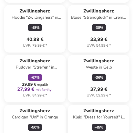
Zwillingsherz
Zwillingsherz
Hoodie "Zwillingsherz" in
Bluse "Strandglück" in Creme/
Grün
Bunt
-
48
%
-
38
%
40,99 €
33,99 €
UVP
:
79,99 €
*
UVP
:
54,99 €
*
family
rabatt
Zwillingsherz
Zwillingsherz
Pullover "Streifen" in
Weste in Gelb
Dunkelblau/ Creme
-
67
%
-
36
%
29,99 €
regulär
27,99 €
37,99 €
mit family
UVP
:
84,99 €
*
UVP
:
59,99 €
*
Zwillingsherz
Zwillingsherz
Cardigan "Uni" in Orange
Kleid "Dress for Yourself" in
Rosa
-
50
%
-
45
%