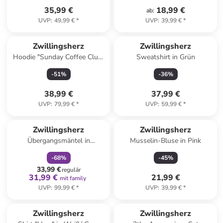
35,99 €
18,99 €
ab
:
UVP
:
49,99 €
*
UVP
:
39,99 €
*
Zwillingsherz
Zwillingsherz
Hoodie "Sunday Coffee Club"
Sweatshirt in Grün
in Rosa
-
51
%
-
36
%
38,99 €
37,99 €
UVP
:
79,99 €
*
UVP
:
59,99 €
*
family
rabatt
Zwillingsherz
Zwillingsherz
Übergangsmäntel in
Musselin-Bluse in Pink
Hellbraun/ Beige
-
68
%
-
45
%
33,99 €
regulär
31,99 €
21,99 €
mit family
UVP
:
99,99 €
*
UVP
:
39,99 €
*
Zwillingsherz
Zwillingsherz