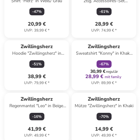
Shirt "Herz" in Weiß/ Grau
2tlg. Accessoires-Set
"Colorful Hearts" in Schwarz/
-
47
%
-
61
%
Bunt
20,99 €
28,99 €
UVP
:
39,99 €
*
UVP
:
74,99 €
*
family
rabatt
Zwillingsherz
Zwillingsherz
Hoodie "Zwillingsherz" in
Sweatshirt "Konny" in Khaki/
Rosa
Rosa
-
51
%
-
67
%
30,99 €
regulär
38,99 €
28,99 €
mit family
UVP
:
79,99 €
*
UVP
:
89,99 €
*
Zwillingsherz
Zwillingsherz
Regenmantel "Leo" in Beige/
Mütze "Zwillingsherz" in Khaki
Hellbraun
-
16
%
-
70
%
41,99 €
14,99 €
UVP
:
49,99 €
*
UVP
:
49,99 €
*