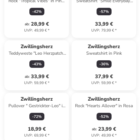
Rock "Tropical Vibes" in Pink/
Sweatshirt "Smile Everyday"
Orange
in Hellblau
-
42
%
-
57
%
28,99 €
33,99 €
ab
:
UVP
:
49,99 €
*
UVP
:
79,99 €
*
Zwillingsherz
Zwillingsherz
Teddyweste "Leo Herzpatch"
Sweatshirt in Pink
in Beige
-
43
%
-
36
%
33,99 €
37,99 €
ab
:
UVP
:
59,99 €
*
UVP
:
59,99 €
*
Zwillingsherz
Zwillingsherz
Pullover " Gestrickter-Leo" in
Rock "Hearts Allover" in Rosa
Beige
-
72
%
-
52
%
18,99 €
23,99 €
ab
:
UVP
:
69,99 €
*
UVP
:
49,99 €
*