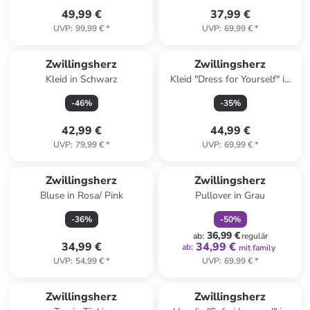
49,99 €
37,99 €
UVP
:
99,99 €
*
UVP
:
69,99 €
*
Zwillingsherz
Zwillingsherz
Kleid in Schwarz
Kleid "Dress for Yourself" in
Blau
-
46
%
-
35
%
42,99 €
44,99 €
UVP
:
79,99 €
*
UVP
:
69,99 €
*
family
rabatt
Zwillingsherz
Zwillingsherz
Bluse in Rosa/ Pink
Pullover in Grau
-
36
%
-
50
%
36,99 €
ab
:
regulär
34,99 €
34,99 €
ab
:
mit family
UVP
:
54,99 €
*
UVP
:
69,99 €
*
Zwillingsherz
Zwillingsherz