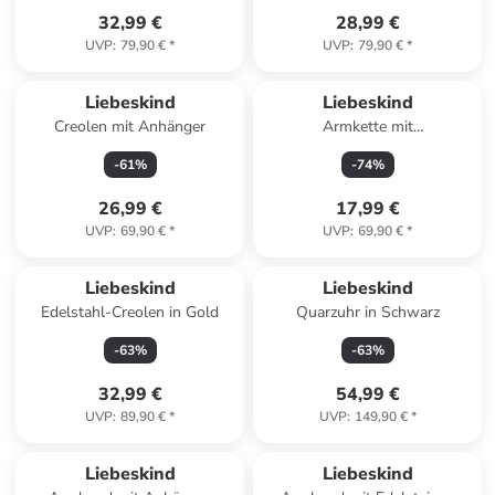
32,99 €
28,99 €
UVP
:
79,90 €
*
UVP
:
79,90 €
*
Liebeskind
Liebeskind
Creolen mit Anhänger
Armkette mit
Schmuckelementen
-
61
%
-
74
%
26,99 €
17,99 €
UVP
:
69,90 €
*
UVP
:
69,90 €
*
Liebeskind
Liebeskind
Edelstahl-Creolen in Gold
Quarzuhr in Schwarz
-
63
%
-
63
%
32,99 €
54,99 €
UVP
:
89,90 €
*
UVP
:
149,90 €
*
Liebeskind
Liebeskind