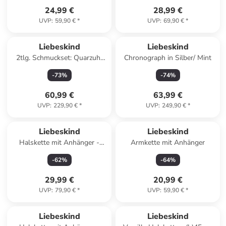
24,99 €
28,99 €
UVP
:
59,90 €
*
UVP
:
69,90 €
*
Liebeskind
Liebeskind
2tlg. Schmuckset: Quarzuhr
Chronograph in Silber/ Mint
und Armband
-
73
%
-
74
%
60,99 €
63,99 €
UVP
:
229,90 €
*
UVP
:
249,90 €
*
Liebeskind
Liebeskind
Halskette mit Anhänger -
Armkette mit Anhänger
(L)50 cm
-
62
%
-
64
%
29,99 €
20,99 €
UVP
:
79,90 €
*
UVP
:
59,90 €
*
Liebeskind
Liebeskind