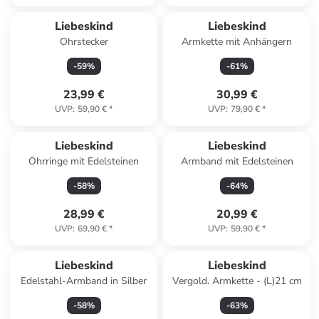
Liebeskind
Liebeskind
Ohrstecker
Armkette mit Anhängern
-
59
%
-
61
%
23,99 €
30,99 €
UVP
:
59,90 €
*
UVP
:
79,90 €
*
Liebeskind
Liebeskind
Ohrringe mit Edelsteinen
Armband mit Edelsteinen
-
58
%
-
64
%
28,99 €
20,99 €
UVP
:
69,90 €
*
UVP
:
59,90 €
*
Liebeskind
Liebeskind
Edelstahl-Armband in Silber
Vergold. Armkette - (L)21 cm
-
58
%
-
63
%