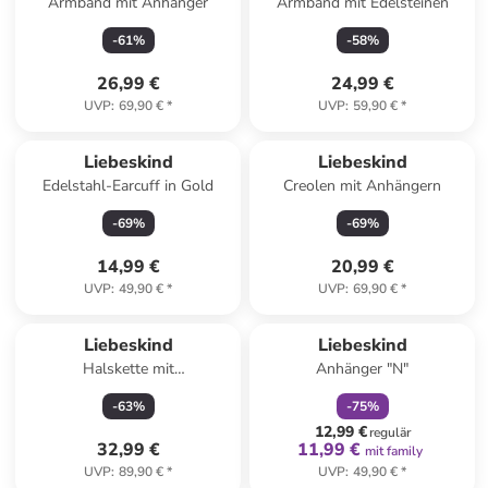
Armband mit Anhänger
Armband mit Edelsteinen
-
61
%
-
58
%
26,99 €
24,99 €
UVP
:
69,90 €
*
UVP
:
59,90 €
*
Liebeskind
Liebeskind
Edelstahl-Earcuff in Gold
Creolen mit Anhängern
-
69
%
-
69
%
14,99 €
20,99 €
UVP
:
49,90 €
*
UVP
:
69,90 €
*
family
rabatt
Liebeskind
Liebeskind
Halskette mit
Anhänger "N"
Schmuckelement - (L)45 cm
-
63
%
-
75
%
12,99 €
regulär
32,99 €
11,99 €
mit family
UVP
:
89,90 €
*
UVP
:
49,90 €
*