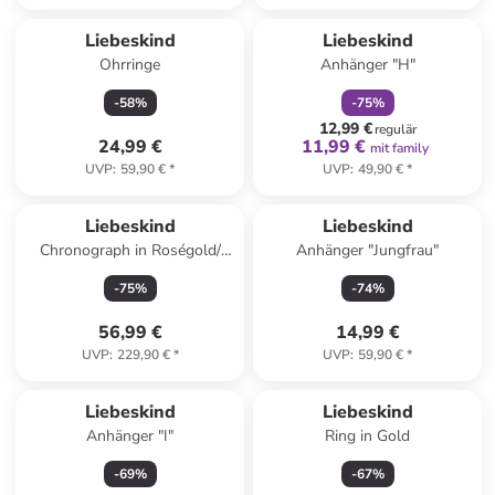
family
rabatt
Liebeskind
Liebeskind
Ohrringe
Anhänger "H"
-
58
%
-
75
%
12,99 €
regulär
24,99 €
11,99 €
mit family
UVP
:
59,90 €
*
UVP
:
49,90 €
*
Liebeskind
Liebeskind
Chronograph in Roségold/
Anhänger "Jungfrau"
Schwarz
-
75
%
-
74
%
56,99 €
14,99 €
UVP
:
229,90 €
*
UVP
:
59,90 €
*
Liebeskind
Liebeskind
Anhänger "I"
Ring in Gold
-
69
%
-
67
%