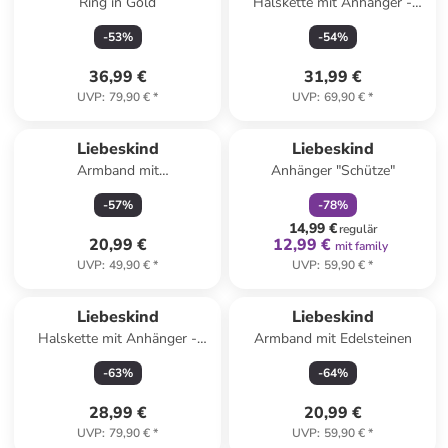
Ring in Gold
Halskette mit Anhänger -
(L)45 cm
-
53
%
-
54
%
36,99 €
31,99 €
UVP
:
79,90 €
*
UVP
:
69,90 €
*
family
rabatt
Liebeskind
Liebeskind
Armband mit
Anhänger "Schütze"
Schmuckelement
-
57
%
-
78
%
14,99 €
regulär
20,99 €
12,99 €
mit family
UVP
:
49,90 €
*
UVP
:
59,90 €
*
Liebeskind
Liebeskind
Halskette mit Anhänger -
Armband mit Edelsteinen
(L)45 cm
-
63
%
-
64
%
28,99 €
20,99 €
UVP
:
79,90 €
*
UVP
:
59,90 €
*