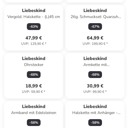
Liebeskind
Liebeskind
Vergold. Halskette - (L)45 cm
2tlg. Schmuckset: Quarzuhr
und Armkette
-
63
%
-
67
%
47,99 €
64,99 €
UVP
:
129,90 €
*
UVP
:
199,90 €
*
Liebeskind
Liebeskind
Ohrstecker
Armkette mit
Schmuckelement
-
68
%
-
68
%
18,99 €
30,99 €
UVP
:
59,90 €
*
UVP
:
99,90 €
*
Liebeskind
Liebeskind
Armband mit Edelsteinen
Halskette mit Anhänger -
(L)50 cm
-
58
%
-
58
%