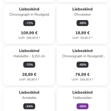
Liebeskind
Liebeskind
Chronograph in Roségold
Ohrstecker
-
72
%
-
68
%
109,99 €
18,99 €
UVP
:
399,90 €
*
UVP
:
59,90 €
*
Liebeskind
Liebeskind
Halskette - (L)53 cm
Chronograph in Roségold/
Weiß
-
70
%
-
69
%
28,99 €
76,99 €
UVP
:
99,90 €
*
UVP
:
249,90 €
*
family
exklusiv
Liebeskind
Liebeskind
Armkette
Halbcreolen
-
64
%
-
69
%