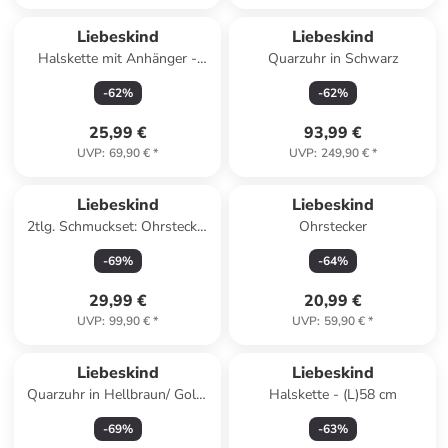
Liebeskind
Liebeskind
Halskette mit Anhänger -
Quarzuhr in Schwarz
(L)45 cm
-
62
%
-
62
%
25,99 €
93,99 €
UVP
:
69,90 €
*
UVP
:
249,90 €
*
Liebeskind
Liebeskind
2tlg. Schmuckset: Ohrstecker
Ohrstecker
und Armkette
-
69
%
-
64
%
29,99 €
20,99 €
UVP
:
99,90 €
*
UVP
:
59,90 €
*
Liebeskind
Liebeskind
Quarzuhr in Hellbraun/ Gold/
Halskette - (L)58 cm
Weiß
-
69
%
-
63
%