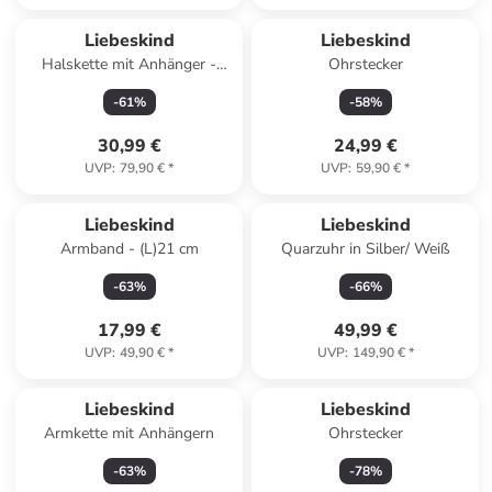
Liebeskind
Liebeskind
Halskette mit Anhänger -
Ohrstecker
(L)45 cm
-
61
%
-
58
%
30,99 €
24,99 €
UVP
:
79,90 €
*
UVP
:
59,90 €
*
Liebeskind
Liebeskind
Armband - (L)21 cm
Quarzuhr in Silber/ Weiß
-
63
%
-
66
%
17,99 €
49,99 €
UVP
:
49,90 €
*
UVP
:
149,90 €
*
Liebeskind
Liebeskind
Armkette mit Anhängern
Ohrstecker
-
63
%
-
78
%