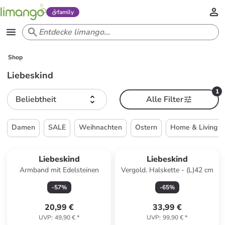
family
Shop
Liebeskind
1
Beliebtheit
Alle Filter
Damen
SALE
Weihnachten
Ostern
Home & Living
Liebeskind
Liebeskind
Armband mit Edelsteinen
Vergold. Halskette - (L)42 cm
-
57
%
-
65
%
20,99 €
33,99 €
UVP
:
49,90 €
*
UVP
:
99,90 €
*