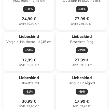
Halskette - (L)45 cm
Quarzuhr in Silber/ Weiß
-
58
%
-
68
%
24,99 €
77,99 €
UVP
:
59,90 €
*
UVP
:
249,90 €
*
Liebeskind
Liebeskind
Vergold. Halskette - (L)45 cm
Beschicht. Ring
-
66
%
-
53
%
32,99 €
27,99 €
UVP
:
99,90 €
*
UVP
:
59,90 €
*
Liebeskind
Liebeskind
Halskette mit
Ring in Roségold
Schmuckelement - (L)45 cm
-
61
%
-
69
%
30,99 €
17,99 €
UVP
:
79,90 €
*
UVP
:
59,90 €
*