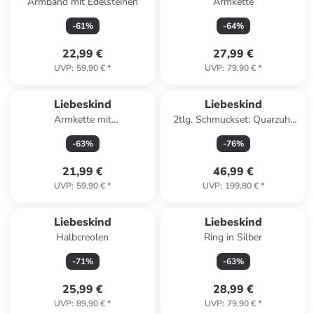
Armband mit Edelsteinen
Armkette
-
61
%
-
64
%
22,99 €
27,99 €
UVP
:
59,90 €
*
UVP
:
79,90 €
*
Liebeskind
Liebeskind
Armkette mit
2tlg. Schmuckset: Quarzuhr
Schmuckelementen
und Armkette
-
63
%
-
76
%
21,99 €
46,99 €
UVP
:
59,90 €
*
UVP
:
199,80 €
*
Liebeskind
Liebeskind
Halbcreolen
Ring in Silber
-
71
%
-
63
%
25,99 €
28,99 €
UVP
:
89,90 €
*
UVP
:
79,90 €
*