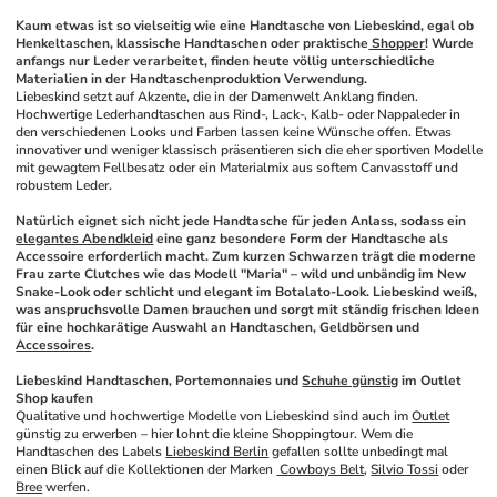
Kaum etwas ist so vielseitig wie eine Handtasche von Liebeskind, egal ob 
Henkeltaschen, klassische Handtaschen oder praktische
 Shopper
! Wurde 
anfangs nur Leder verarbeitet, finden heute völlig unterschiedliche 
Materialien in der Handtaschenproduktion Verwendung.
Liebeskind setzt auf Akzente, die in der Damenwelt Anklang finden. 
Hochwertige Lederhandtaschen aus Rind-, Lack-, Kalb- oder Nappaleder in 
den verschiedenen Looks und Farben lassen keine Wünsche offen. Etwas 
innovativer und weniger klassisch präsentieren sich die eher sportiven Modelle 
mit gewagtem Fellbesatz oder ein Materialmix aus softem Canvasstoff und 
robustem Leder.
Natürlich eignet sich nicht jede Handtasche für jeden Anlass, sodass ein 
elegantes Abendkleid
 eine ganz besondere Form der Handtasche als 
Accessoire erforderlich macht. Zum kurzen Schwarzen trägt die moderne 
Frau zarte Clutches wie das Modell "Maria" – wild und unbändig im New 
Snake-Look oder schlicht und elegant im Botalato-Look. Liebeskind weiß, 
was anspruchsvolle Damen brauchen und sorgt mit ständig frischen Ideen 
für eine hochkarätige Auswahl an Handtaschen, Geldbörsen und 
Accessoires
. 
Liebeskind Handtaschen, Portemonnaies und 
Schuhe günstig
 im Outlet 
Shop kaufen
Qualitative und hochwertige Modelle von Liebeskind sind auch im 
Outlet
günstig zu erwerben – hier lohnt die kleine Shoppingtour. Wem die 
Handtaschen des Labels 
Liebeskind Berlin
 gefallen sollte unbedingt mal 
einen Blick auf die Kollektionen der Marken 
 Cowboys Belt
, 
Silvio Tossi
 oder 
Bree
 werfen.