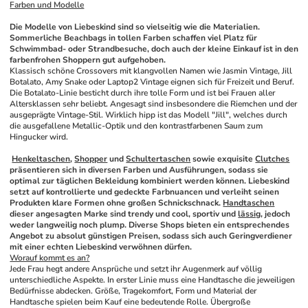
Farben und Modelle
Die Modelle von Liebeskind sind so vielseitig wie die Materialien. 
Sommerliche Beachbags in tollen Farben schaffen viel Platz für 
Schwimmbad- oder Strandbesuche, doch auch der kleine Einkauf ist in den 
farbenfrohen Shoppern gut aufgehoben. 
Klassisch schöne Crossovers mit klangvollen Namen wie Jasmin Vintage, Jill 
Botalato, Amy Snake oder Laptop2 Vintage eignen sich für Freizeit und Beruf. 
Die Botalato-Linie besticht durch ihre tolle Form und ist bei Frauen aller 
Altersklassen sehr beliebt. Angesagt sind insbesondere die Riemchen und der 
ausgeprägte Vintage-Stil. Wirklich hipp ist das Modell "Jill", welches durch 
die ausgefallene Metallic-Optik und den kontrastfarbenen Saum zum 
Hingucker wird. 
Henkeltaschen
, 
Shopper
 und 
Schultertaschen
 sowie exquisite 
Clutches
präsentieren sich in diversen Farben und Ausführungen, sodass sie 
optimal zur täglichen Bekleidung kombiniert werden können. Liebeskind 
setzt auf kontrollierte und gedeckte Farbnuancen und verleiht seinen 
Produkten klare Formen ohne großen Schnickschnack. 
Handtaschen
dieser angesagten Marke sind trendy und cool, sportiv und 
lässig
, jedoch 
weder langweilig noch plump. Diverse Shops bieten ein entsprechendes 
Angebot zu absolut günstigen Preisen, sodass sich auch Geringverdiener 
mit einer echten Liebeskind verwöhnen dürfen.
Worauf kommt es an?
Jede Frau hegt andere Ansprüche und setzt ihr Augenmerk auf völlig 
unterschiedliche Aspekte. In erster Linie muss eine Handtasche die jeweiligen 
Bedürfnisse abdecken. Größe, Tragekomfort, Form und Material der 
Handtasche spielen beim Kauf eine bedeutende Rolle. Übergroße 