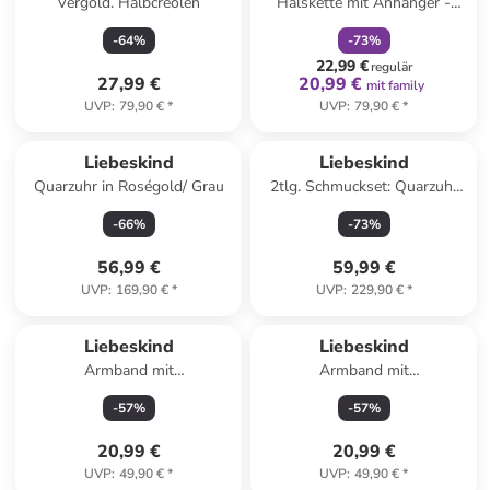
Vergold. Halbcreolen
Halskette mit Anhänger -
(L)45 cm
-
64
%
-
73
%
22,99 €
regulär
27,99 €
20,99 €
mit family
UVP
:
79,90 €
*
UVP
:
79,90 €
*
Liebeskind
Liebeskind
Quarzuhr in Roségold/ Grau
2tlg. Schmuckset: Quarzuhr
und Armkette
-
66
%
-
73
%
56,99 €
59,99 €
UVP
:
169,90 €
*
UVP
:
229,90 €
*
Liebeskind
Liebeskind
Armband mit
Armband mit
Schmuckelement
Schmuckelement
-
57
%
-
57
%
20,99 €
20,99 €
UVP
:
49,90 €
*
UVP
:
49,90 €
*