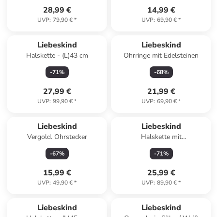
28,99 €
14,99 €
UVP
:
79,90 €
*
UVP
:
69,90 €
*
Liebeskind
Liebeskind
Halskette - (L)43 cm
Ohrringe mit Edelsteinen
-
71
%
-
68
%
27,99 €
21,99 €
UVP
:
99,90 €
*
UVP
:
69,90 €
*
Liebeskind
Liebeskind
Vergold. Ohrstecker
Halskette mit
Schmuckelement - (L)45 cm
-
67
%
-
71
%
15,99 €
25,99 €
UVP
:
49,90 €
*
UVP
:
89,90 €
*
Liebeskind
Liebeskind