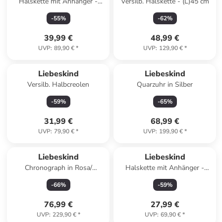
Halskette mit Anhänger -
Versilb. Halskette - (L)45 cm
(L)45 cm
-
55
%
-
62
%
39,99 €
48,99 €
UVP
:
89,90 €
*
UVP
:
129,90 €
*
Liebeskind
Liebeskind
Versilb. Halbcreolen
Quarzuhr in Silber
-
59
%
-
65
%
31,99 €
68,99 €
UVP
:
79,90 €
*
UVP
:
199,90 €
*
Liebeskind
Liebeskind
Chronograph in Rosa/
Halskette mit Anhänger -
Roségold
(L)45 cm
-
66
%
-
59
%
76,99 €
27,99 €
UVP
:
229,90 €
*
UVP
:
69,90 €
*