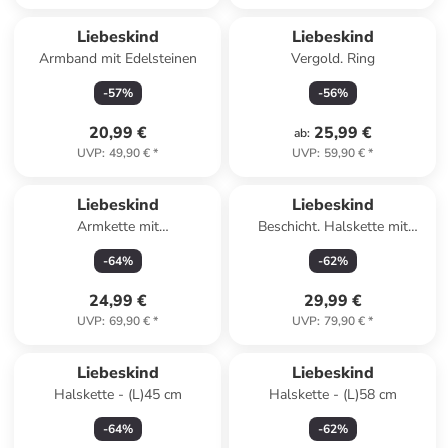
Liebeskind
Liebeskind
Armband mit Edelsteinen
Vergold. Ring
-
57
%
-
56
%
20,99 €
25,99 €
ab
:
UVP
:
49,90 €
*
UVP
:
59,90 €
*
Liebeskind
Liebeskind
Armkette mit
Beschicht. Halskette mit
Schmuckelementen
Anhänger - (L)45 cm
-
64
%
-
62
%
24,99 €
29,99 €
UVP
:
69,90 €
*
UVP
:
79,90 €
*
Liebeskind
Liebeskind
Halskette - (L)45 cm
Halskette - (L)58 cm
-
64
%
-
62
%