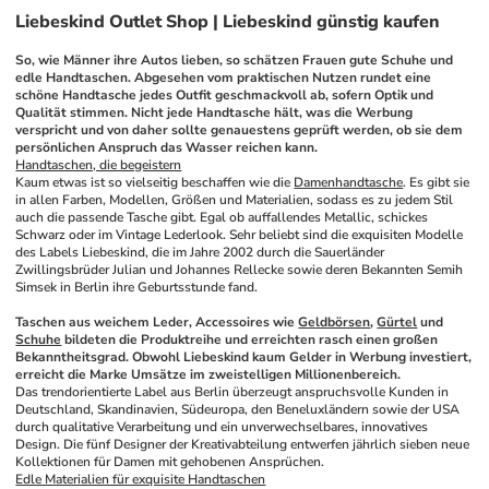
Liebeskind Outlet Shop | Liebeskind günstig kaufen
So, wie Männer ihre Autos lieben, so schätzen Frauen gute Schuhe und 
edle Handtaschen. Abgesehen vom praktischen Nutzen rundet eine 
schöne Handtasche jedes Outfit geschmackvoll ab, sofern Optik und 
Qualität stimmen. Nicht jede Handtasche hält, was die Werbung 
verspricht und von daher sollte genauestens geprüft werden, ob sie dem 
persönlichen Anspruch das Wasser reichen kann. 
Handtaschen, die begeistern
Kaum etwas ist so vielseitig beschaffen wie die 
Damenhandtasche
. Es gibt sie 
in allen Farben, Modellen, Größen und Materialien, sodass es zu jedem Stil 
auch die passende Tasche gibt. Egal ob auffallendes Metallic, schickes 
Schwarz oder im Vintage Lederlook. Sehr beliebt sind die exquisiten Modelle 
des Labels Liebeskind, die im Jahre 2002 durch die Sauerländer 
Zwillingsbrüder Julian und Johannes Rellecke sowie deren Bekannten Semih 
Simsek in Berlin ihre Geburtsstunde fand. 
Taschen aus weichem Leder, Accessoires wie 
Geldbörsen
, 
Gürtel
 und 
Schuhe
 bildeten die Produktreihe und erreichten rasch einen großen 
Bekanntheitsgrad. Obwohl Liebeskind kaum Gelder in Werbung investiert, 
erreicht die Marke Umsätze im zweistelligen Millionenbereich.
Das trendorientierte Label aus Berlin überzeugt anspruchsvolle Kunden in 
Deutschland, Skandinavien, Südeuropa, den Beneluxländern sowie der USA 
durch qualitative Verarbeitung und ein unverwechselbares, innovatives 
Design. Die fünf Designer der Kreativabteilung entwerfen jährlich sieben neue 
Kollektionen für Damen mit gehobenen Ansprüchen. 
Edle Materialien für exquisite Handtaschen