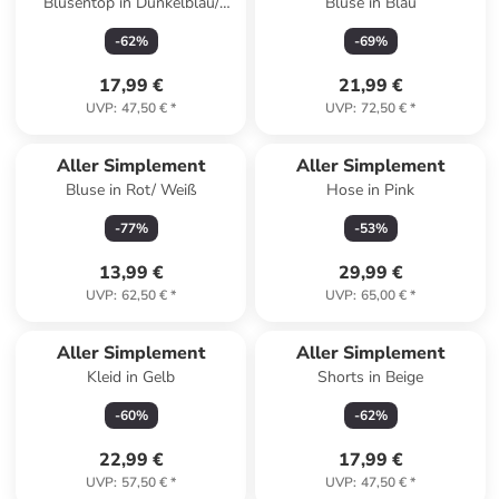
Blusentop in Dunkelblau/
Bluse in Blau
Weiß
-
62
%
-
69
%
17,99 €
21,99 €
UVP
:
47,50 €
*
UVP
:
72,50 €
*
Aller Simplement
Aller Simplement
Bluse in Rot/ Weiß
Hose in Pink
-
77
%
-
53
%
13,99 €
29,99 €
UVP
:
62,50 €
*
UVP
:
65,00 €
*
Aller Simplement
Aller Simplement
Kleid in Gelb
Shorts in Beige
-
60
%
-
62
%
22,99 €
17,99 €
UVP
:
57,50 €
*
UVP
:
47,50 €
*