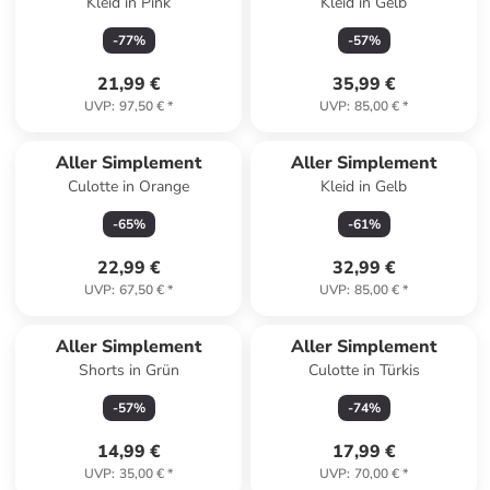
Kleid in Pink
Kleid in Gelb
-
77
%
-
57
%
21,99 €
35,99 €
UVP
:
97,50 €
*
UVP
:
85,00 €
*
Aller Simplement
Aller Simplement
Culotte in Orange
Kleid in Gelb
-
65
%
-
61
%
22,99 €
32,99 €
UVP
:
67,50 €
*
UVP
:
85,00 €
*
Aller Simplement
Aller Simplement
Shorts in Grün
Culotte in Türkis
-
57
%
-
74
%
14,99 €
17,99 €
UVP
:
35,00 €
*
UVP
:
70,00 €
*