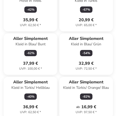
Hose in Weiß
Kleid in Türkis
-
42
%
-
67
%
35,99 €
20,99 €
UVP
:
62,50 €
*
UVP
:
65,00 €
*
Aller Simplement
Aller Simplement
Kleid in Blau/ Bunt
Kleid in Blau/ Grün
-
62
%
-
54
%
37,99 €
32,99 €
UVP
:
100,00 €
*
UVP
:
72,50 €
*
Aller Simplement
Aller Simplement
Kleid in Türkis/ Hellblau
Kleid in Türkis/ Orange/ Blau
-
40
%
-
82
%
36,99 €
16,99 €
ab
:
UVP
:
62,50 €
*
UVP
:
97,50 €
*