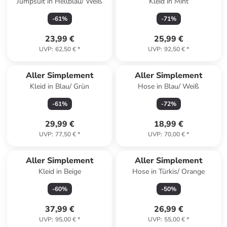
Jumpsuit in Hellblau/ Weiß
Kleid in Mint
-
61
%
-
71
%
23,99 €
25,99 €
UVP
:
62,50 €
*
UVP
:
92,50 €
*
Aller Simplement
Aller Simplement
Kleid in Blau/ Grün
Hose in Blau/ Weiß
-
61
%
-
72
%
29,99 €
18,99 €
UVP
:
77,50 €
*
UVP
:
70,00 €
*
Aller Simplement
Aller Simplement
Kleid in Beige
Hose in Türkis/ Orange
-
60
%
-
50
%
37,99 €
26,99 €
UVP
:
95,00 €
*
UVP
:
55,00 €
*