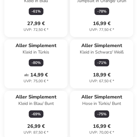
Kleid in Blau
Jumpsuit in Orange/ Grün
-
61
%
-
78
%
27,99 €
16,99 €
UVP
:
72,50 €
*
UVP
:
77,50 €
*
Aller Simplement
Aller Simplement
Kleid in Türkis
Kleid in Schwarz/ Weiß
-
80
%
-
71
%
14,99 €
18,99 €
ab
:
UVP
:
75,00 €
*
UVP
:
67,50 €
*
Aller Simplement
Aller Simplement
Kleid in Blau/ Bunt
Hose in Türkis/ Bunt
-
69
%
-
75
%
26,99 €
16,99 €
UVP
:
87,50 €
*
UVP
:
70,00 €
*