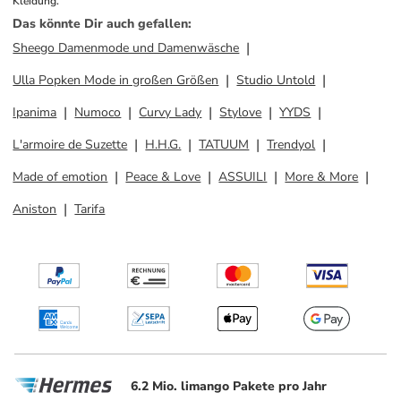
Kleidung.
Das könnte Dir auch gefallen
:
Sheego Damenmode und Damenwäsche
Ulla Popken Mode in großen Größen
Studio Untold
Ipanima
Numoco
Curvy Lady
Stylove
YYDS
L'armoire de Suzette
H.H.G.
TATUUM
Trendyol
Made of emotion
Peace & Love
ASSUILI
More & More
Aniston
Tarifa
6.2 Mio. limango Pakete pro Jahr