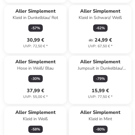
Aller Simplement
Aller Simplement
Kleid in Dunkelblau/ Rot
Kleid in Schwarz/ Weiß
-
57
%
-
62
%
30,99 €
24,99 €
ab
:
UVP
:
72,50 €
*
UVP
:
67,50 €
*
Aller Simplement
Aller Simplement
Hose in Weiß/ Blau
Jumpsuit in Dunkelblau/
Türkis
-
30
%
-
79
%
37,99 €
15,99 €
UVP
:
55,00 €
*
UVP
:
77,50 €
*
Aller Simplement
Aller Simplement
Kleid in Weiß
Kleid in Mint
-
58
%
-
80
%