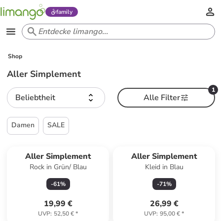
family
Shop
Aller Simplement
1
Beliebtheit
Alle Filter
Damen
SALE
Aller Simplement
Aller Simplement
Rock in Grün/ Blau
Kleid in Blau
-
61
%
-
71
%
19,99 €
26,99 €
UVP
:
52,50 €
*
UVP
:
95,00 €
*