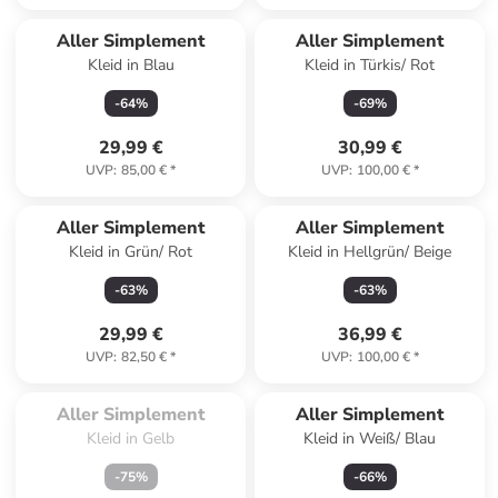
Aller Simplement
Aller Simplement
Kleid in Blau
Kleid in Türkis/ Rot
-
64
%
-
69
%
29,99 €
30,99 €
UVP
:
85,00 €
*
UVP
:
100,00 €
*
Aller Simplement
Aller Simplement
Kleid in Grün/ Rot
Kleid in Hellgrün/ Beige
-
63
%
-
63
%
29,99 €
36,99 €
UVP
:
82,50 €
*
UVP
:
100,00 €
*
Zu spät. Ausverkauft.
Aller Simplement
Aller Simplement
Kleid in Gelb
Kleid in Weiß/ Blau
-
75
%
-
66
%