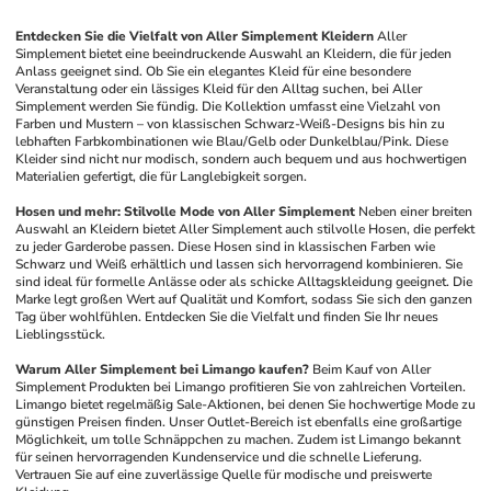
Entdecken Sie die Vielfalt von Aller Simplement Kleidern
Aller 
Simplement bietet eine beeindruckende Auswahl an Kleidern, die für jeden 
Anlass geeignet sind. Ob Sie ein elegantes Kleid für eine besondere 
Veranstaltung oder ein lässiges Kleid für den Alltag suchen, bei Aller 
Simplement werden Sie fündig. Die Kollektion umfasst eine Vielzahl von 
Farben und Mustern – von klassischen Schwarz-Weiß-Designs bis hin zu 
lebhaften Farbkombinationen wie Blau/Gelb oder Dunkelblau/Pink. Diese 
Kleider sind nicht nur modisch, sondern auch bequem und aus hochwertigen 
Materialien gefertigt, die für Langlebigkeit sorgen.
Hosen und mehr: Stilvolle Mode von Aller Simplement
Neben einer breiten 
Auswahl an Kleidern bietet Aller Simplement auch stilvolle Hosen, die perfekt 
zu jeder Garderobe passen. Diese Hosen sind in klassischen Farben wie 
Schwarz und Weiß erhältlich und lassen sich hervorragend kombinieren. Sie 
sind ideal für formelle Anlässe oder als schicke Alltagskleidung geeignet. Die 
Marke legt großen Wert auf Qualität und Komfort, sodass Sie sich den ganzen 
Tag über wohlfühlen. Entdecken Sie die Vielfalt und finden Sie Ihr neues 
Lieblingsstück.
Warum Aller Simplement bei Limango kaufen?
Beim Kauf von Aller 
Simplement Produkten bei Limango profitieren Sie von zahlreichen Vorteilen. 
Limango bietet regelmäßig Sale-Aktionen, bei denen Sie hochwertige Mode zu 
günstigen Preisen finden. Unser Outlet-Bereich ist ebenfalls eine großartige 
Möglichkeit, um tolle Schnäppchen zu machen. Zudem ist Limango bekannt 
für seinen hervorragenden Kundenservice und die schnelle Lieferung. 
Vertrauen Sie auf eine zuverlässige Quelle für modische und preiswerte 