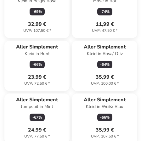
Kleid in Beige/ Rosa
Hose in Rot
-
69
%
-
74
%
32,99 €
11,99 €
UVP
:
107,50 €
*
UVP
:
47,50 €
*
Aller Simplement
Aller Simplement
Kleid in Bunt
Kleid in Rosa/ Oliv
-
66
%
-
64
%
23,99 €
35,99 €
UVP
:
72,50 €
*
UVP
:
100,00 €
*
Aller Simplement
Aller Simplement
Jumpsuit in Mint
Kleid in Weiß/ Blau
-
67
%
-
66
%
24,99 €
35,99 €
UVP
:
77,50 €
*
UVP
:
107,50 €
*