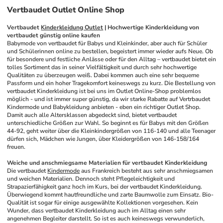
Vertbaudet Outlet Online Shop
Vertbaudet 
Kinderkleidung Outlet
 | Hochwertige Kinderkleidung von 
vertbaudet günstig online kaufen
Babymode von vertbaudet für Babys und Kleinkinder, aber auch für Schüler 
und Schülerinnen online zu bestellen, begeistert immer wieder aufs Neue. Ob 
für besondere und festliche Anlässe oder für den Alltag – vertbaudet bietet ein 
tolles Sortiment das in seiner Vielfältigkeit und durch sehr hochwertige 
Qualitäten zu überzeugen weiß. Dabei kommen auch eine sehr bequeme 
Passform und ein hoher Tragekomfort keineswegs zu kurz. Die Bestellung von 
vertbaudet Kinderkleidung ist bei uns im Outlet Online-Shop problemlos 
möglich - und ist immer super günstig, da wir starke Rabatte auf Vertrbaudet 
Kindermode und Babykleidung anbieten - eben ein richtiger Outlet Shop. 
Damit auch alle Altersklassen abgedeckt sind, bietet vertbaudet 
unterschiedliche Größen zur Wahl. So beginnt es für Babys mit den Größen 
44-92, geht weiter über die Kleinkindergrößen von 116-140 und alle Teenager 
dürfen sich, Mädchen wie Jungen, über Kleidergrößen von 146-158/164 
freuen. 
Weiche und anschmiegsame Materialien für vertbaudet Kinderkleidung
Die vertbaudet 
Kindermode
 aus Frankreich besteht aus sehr anschmiegsamen 
und weichen Materialien. Dennoch steht Pflegeleichtigkeit und 
Strapazierfähigkeit ganz hoch im Kurs, bei der vertbaudet Kinderkleidung. 
Überwiegend kommt hautfreundliche und zarte Baumwolle zum Einsatz. Bio-
Qualität ist sogar für einige ausgewählte Kollektionen vorgesehen. Kein 
Wunder, dass vertbaudet Kinderkleidung auch im Alltag einen sehr 
angenehmen Begleiter darstellt. So ist es auch keineswegs verwunderlich, 