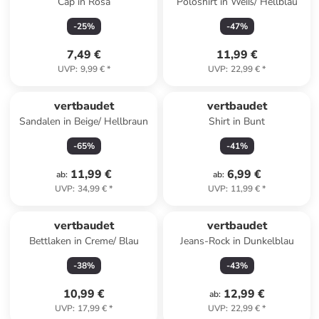
Cap in Rosa
Poloshirt in Weiß/ Hellblau
-
25
%
-
47
%
7,49 €
11,99 €
UVP
:
9,99 €
*
UVP
:
22,99 €
*
vertbaudet
vertbaudet
Sandalen in Beige/ Hellbraun
Shirt in Bunt
-
65
%
-
41
%
11,99 €
6,99 €
ab
:
ab
:
UVP
:
34,99 €
*
UVP
:
11,99 €
*
vertbaudet
vertbaudet
Bettlaken in Creme/ Blau
Jeans-Rock in Dunkelblau
-
38
%
-
43
%
10,99 €
12,99 €
ab
:
UVP
:
17,99 €
*
UVP
:
22,99 €
*