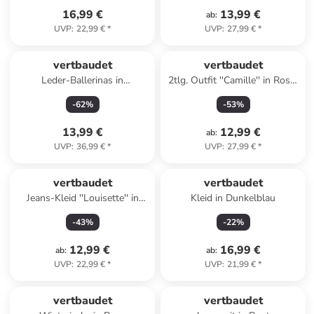
16,99 €
13,99 €
ab
:
UVP
:
22,99 €
*
UVP
:
27,99 €
*
vertbaudet
vertbaudet
Leder-Ballerinas in
2tlg. Outfit ''Camille'' in Rosa/
Dunkelblau
Beige
-
62
%
-
53
%
13,99 €
12,99 €
ab
:
UVP
:
36,99 €
*
UVP
:
27,99 €
*
vertbaudet
vertbaudet
Jeans-Kleid ''Louisette'' in
Kleid in Dunkelblau
Dunkelblau
-
43
%
-
22
%
12,99 €
16,99 €
ab
:
ab
:
UVP
:
22,99 €
*
UVP
:
21,99 €
*
vertbaudet
vertbaudet