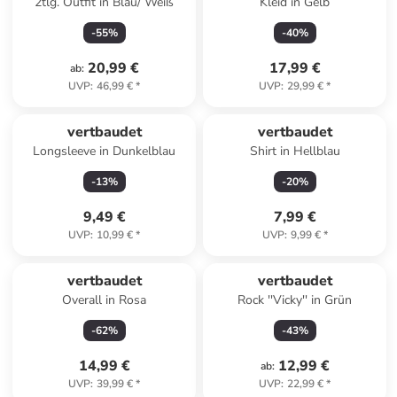
2tlg. Outfit in Blau/ Weiß
Kleid in Gelb
-
55
%
-
40
%
20,99 €
17,99 €
ab
:
UVP
:
46,99 €
*
UVP
:
29,99 €
*
vertbaudet
vertbaudet
Longsleeve in Dunkelblau
Shirt in Hellblau
-
13
%
-
20
%
9,49 €
7,99 €
UVP
:
10,99 €
*
UVP
:
9,99 €
*
vertbaudet
vertbaudet
Overall in Rosa
Rock ''Vicky'' in Grün
-
62
%
-
43
%
14,99 €
12,99 €
ab
:
UVP
:
39,99 €
*
UVP
:
22,99 €
*