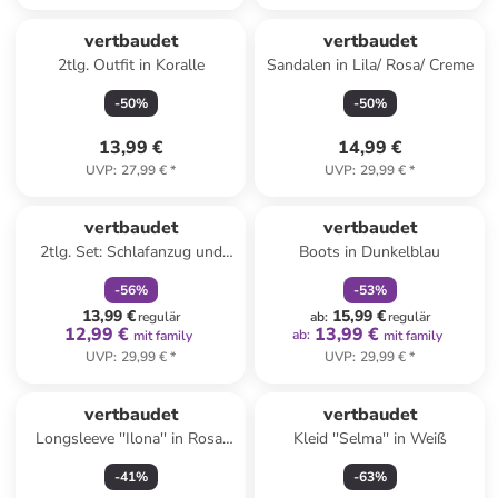
Reserviert
vertbaudet
vertbaudet
2tlg. Outfit in Koralle
Sandalen in Lila/ Rosa/ Creme
-
50
%
-
50
%
13,99 €
14,99 €
UVP
:
27,99 €
*
UVP
:
29,99 €
*
family
rabatt
family
rabatt
vertbaudet
vertbaudet
2tlg. Set: Schlafanzug und
Boots in Dunkelblau
Socken in Weiß/ Bunt
-
56
%
-
53
%
13,99 €
15,99 €
regulär
ab
:
regulär
12,99 €
13,99 €
ab
:
mit family
mit family
UVP
:
29,99 €
*
UVP
:
29,99 €
*
vertbaudet
vertbaudet
Longsleeve ''Ilona'' in Rosa/
Kleid ''Selma'' in Weiß
Rot
-
41
%
-
63
%