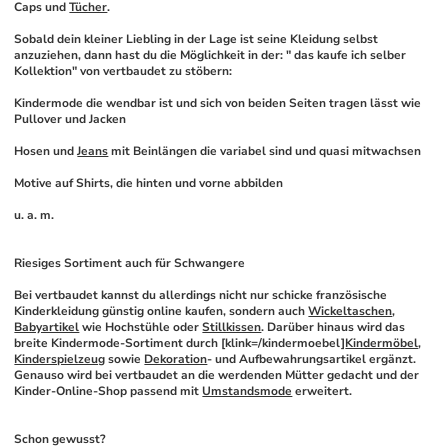
Caps und 
Tücher
.
Sobald dein kleiner Liebling in der Lage ist seine Kleidung selbst 
anzuziehen, dann hast du die Möglichkeit in der: " das kaufe ich selber 
Kollektion" von vertbaudet zu stöbern:
Kindermode die wendbar ist und sich von beiden Seiten tragen lässt wie 
Pullover und Jacken
Hosen und 
Jeans
 mit Beinlängen die variabel sind und quasi mitwachsen
Motive auf Shirts, die hinten und vorne abbilden
u. a. m.
Riesiges Sortiment auch für Schwangere
Bei vertbaudet kannst du allerdings nicht nur schicke französische 
Kinderkleidung günstig online kaufen, sondern auch 
Wickeltaschen
, 
Babyartikel
 wie Hochstühle oder 
Stillkissen
. Darüber hinaus wird das 
breite Kindermode-Sortiment durch [klink=/kindermoebel]
Kindermöbel
, 
Kinderspielzeug
 sowie 
Dekoration
- und Aufbewahrungsartikel ergänzt. 
Genauso wird bei vertbaudet an die werdenden Mütter gedacht und der 
Kinder-Online-Shop passend mit 
Umstandsmode
 erweitert. 
Schon gewusst?