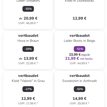
Leder-Sneakers
Kleid in Dunkelblau
-
55
%
20,99 €
12,99 €
ab
:
UVP
:
46,99 €
*
family
rabatt
vertbaudet
vertbaudet
Hose in Braun
Leder-Boots in Beige
-
39
%
-
51
%
23,99 €
regulär
13,99 €
21,99 €
ab
:
mit family
UVP
:
22,99 €
*
UVP
:
44,99 €
*
vertbaudet
vertbaudet
Kleid ''Valerie'' in Grau
Sweatshirt in Anthrazit
-
27
%
-
50
%
12,99 €
14,99 €
UVP
:
17,99 €
*
UVP
:
29,99 €
*