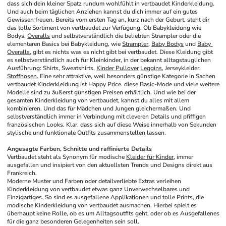
dass sich dein kleiner Spatz rundum wohlfühlt in vertbaudet Kinderkleidung. 
Und auch beim täglichen Anziehen kannst du dich immer auf ein gutes 
Gewissen freuen. Bereits vom ersten Tag an, kurz nach der Geburt, steht dir 
das tolle Sortiment von vertbaudet zur Verfügung. Ob Babykleidung wie 
Bodys, 
Overalls
 und selbstverständlich die beliebten Strampler oder die 
elementaren Basics bei Babykleidung, wie 
Strampler
, 
Baby Bodys
 und 
Baby 
Overalls
, gibt es nichts was es nicht gibt bei vertbaudet. Diese Kleidung gibt 
es selbstverständlich auch für Kleinkinder, in der bekannt alltagstauglichen 
Ausführung: Shirts, Sweatshirts, 
Kinder Pullover
Leggins
, Jerseykleider, 
Stoffhosen
. Eine sehr attraktive, weil besonders günstige Kategorie in Sachen 
vertbaudet Kinderkleidung ist Happy Price. diese Basic-Mode und viele weitere 
Modelle sind zu äußerst günstigen Preisen erhältlich. Und wie bei der 
gesamten Kinderkleidung von vertbaudet, kannst du alles mit allem 
kombinieren. Und das für Mädchen und Jungen gleichermaßen. Und 
selbstverständlich immer in Verbindung mit cleveren Details und pfiffigen 
französischen Looks. Klar, dass sich auf diese Weise innerhalb von Sekunden 
stylische und funktionale Outfits zusammenstellen lassen.
Angesagte Farben, Schnitte und raffinierte Details
Vertbaudet steht als Synonym für modische 
Kleider für Kinder
, immer 
ausgefallen und insipiert von den aktuellsten Trends und Designs direkt aus 
Frankreich.
Moderne Muster und Farben oder detailverliebte Extras verleihen 
Kinderkleidung von vertbaudet etwas ganz Unverwechselbares und 
Einzigartiges. So sind es ausgefallene Applikationen und tolle Prints, die 
modische Kinderkleidung von vertbaudet ausmachen. Hierbei spielt es 
überhaupt keine Rolle, ob es um Alltagsoutfits geht, oder ob es Ausgefallenes 
für die ganz besonderen Gelegenheiten sein soll.