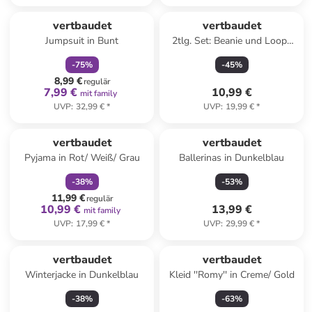
family
rabatt
vertbaudet
vertbaudet
Jumpsuit in Bunt
2tlg. Set: Beanie und Loop-
Schal in Grau
-
75
%
-
45
%
8,99 €
regulär
7,99 €
10,99 €
mit family
UVP
:
32,99 €
*
UVP
:
19,99 €
*
family
rabatt
vertbaudet
vertbaudet
Pyjama in Rot/ Weiß/ Grau
Ballerinas in Dunkelblau
-
38
%
-
53
%
11,99 €
regulär
10,99 €
13,99 €
mit family
UVP
:
17,99 €
*
UVP
:
29,99 €
*
vertbaudet
vertbaudet
Winterjacke in Dunkelblau
Kleid ''Romy'' in Creme/ Gold
-
38
%
-
63
%