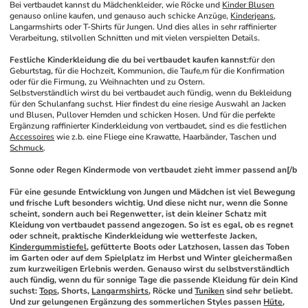
Bei vertbaudet kannst du Mädchenkleider, wie Röcke und 
Kinder Blusen
genauso online kaufen, und genauso auch schicke Anzüge, 
Kinderjeans
, 
Langarmshirts oder T-Shirts für Jungen. Und dies alles in sehr raffinierter 
Verarbeitung, stilvollen Schnitten und mit vielen verspielten Details.
Festliche Kinderkleidung die du bei vertbaudet kaufen kannst:
für den 
Geburtstag, für die Hochzeit, Kommunion, die Taufe,m für die Konfirmation 
oder für die Firmung, zu Weihnachten und zu Ostern.
Selbstverständlich wirst du bei vertbaudet auch fündig, wenn du Bekleidung 
für den Schulanfang suchst. Hier findest du eine riesige Auswahl an Jacken 
und Blusen, Pullover Hemden und schicken Hosen. Und für die perfekte 
Ergänzung raffinierter Kinderkleidung von vertbaudet, sind es die festlichen 
Accessoires
 wie z.b. eine Fliege eine Krawatte, Haarbänder, Taschen und 
Schmuck
.
Sonne oder Regen Kindermode von vertbaudet zieht immer passend an[/b
Für eine gesunde Entwicklung von Jungen und Mädchen ist viel Bewegung 
und frische Luft besonders wichtig. Und diese nicht nur, wenn die Sonne 
scheint, sondern auch bei Regenwetter, ist dein kleiner Schatz mit 
Kleidung von vertbaudet passend angezogen. So ist es egal, ob es regnet 
oder schneit, praktische Kinderkleidung wie wetterfeste Jacken, 
Kindergummistiefel
, gefütterte Boots oder Latzhosen, lassen das Toben 
im Garten oder auf dem Spielplatz im Herbst und Winter gleichermaßen 
zum kurzweiligen Erlebnis werden. Genauso wirst du selbstverständlich 
auch fündig, wenn du für sonnige Tage die passende Kleidung für dein Kind 
suchst: 
Tops
, Shorts, 
Langarmshirts
, Röcke und 
Tuniken
 sind sehr beliebt. 
Und zur gelungenen Ergänzung des sommerlichen Styles passen 
Hüte
, 