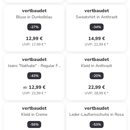
vertbaudet
vertbaudet
Bluse in Dunkelblau
Sweatshirt in Anthrazit
-
27
%
-
34
%
12,99 €
14,99 €
UVP
:
17,99 €
*
UVP
:
22,99 €
*
vertbaudet
vertbaudet
Jeans "Nathalie" - Regular Fit
Kleid in Anthrazit
- in Blau
-
43
%
-
20
%
12,99 €
22,99 €
ab
:
UVP
:
22,99 €
*
UVP
:
28,99 €
*
vertbaudet
vertbaudet
Kleid in Creme
Leder-Lauflernschuhe in Rosa
-
56
%
-
53
%