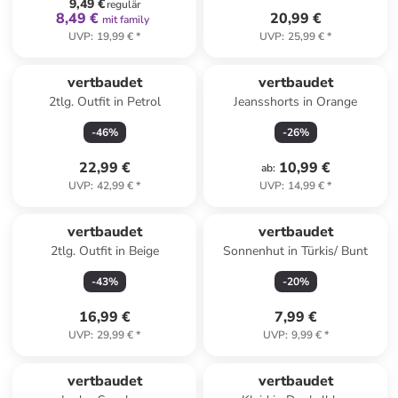
9,49 €
regulär
8,49 €
20,99 €
mit family
UVP
:
19,99 €
*
UVP
:
25,99 €
*
vertbaudet
vertbaudet
2tlg. Outfit in Petrol
Jeansshorts in Orange
-
46
%
-
26
%
22,99 €
10,99 €
ab
:
UVP
:
42,99 €
*
UVP
:
14,99 €
*
vertbaudet
vertbaudet
2tlg. Outfit in Beige
Sonnenhut in Türkis/ Bunt
-
43
%
-
20
%
16,99 €
7,99 €
UVP
:
29,99 €
*
UVP
:
9,99 €
*
vertbaudet
vertbaudet