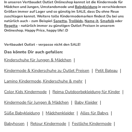
In unseren Vertbaudet Outlet Onlineshop kannst ist die Kindermode für 
Mädchen und Jungen, Umstandsmode und 
Babykleidung
 in verschiedenen 
Größen immer auf Lager und so günstig im SALE, dass Du ohne Reue 
zuschlagen kannst. Weitere tolle Kindermodemarken findest Du bei uns 
natürlich auch - zum Beispiel 
Sanetta
, 
Trollkids
, 
Name-it
, 
Smafolk
 oder 
Regatta
 - natürlich immer zu günstigen Outlet Preisen in unserem 
Onlineshop. Happy Price, happy life! :D
Vertbaudet Outlet - verpasse nicht den SALE!
Das könnte Dir auch gefallen
:
Kinderschuhe für Jungen & Mädchen
Kindermode & Kinderschuhe zu Outlet Preisen
Petit Bateau
Lamino Kindermode, Kinderschuhe & mehr
Color Kids Kindermode
Reima Outdoorbekleidung für Kinder
Kindermode für Jungen & Mädchen
Baby Kleider
Süße Babykleidung
Mädchenkleider
Alles für Babys
Babyhosen
Retour Kindermode
Festliche Kindermode