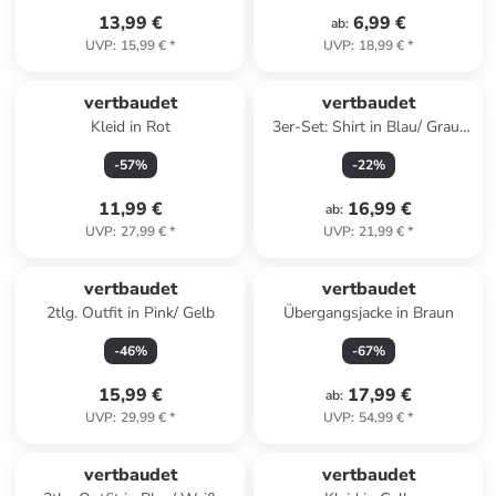
13,99 €
6,99 €
ab
:
UVP
:
15,99 €
*
UVP
:
18,99 €
*
vertbaudet
vertbaudet
Kleid in Rot
3er-Set: Shirt in Blau/ Grau/
Weiß
-
57
%
-
22
%
11,99 €
16,99 €
ab
:
UVP
:
27,99 €
*
UVP
:
21,99 €
*
vertbaudet
vertbaudet
2tlg. Outfit in Pink/ Gelb
Übergangsjacke in Braun
-
46
%
-
67
%
15,99 €
17,99 €
ab
:
UVP
:
29,99 €
*
UVP
:
54,99 €
*
vertbaudet
vertbaudet