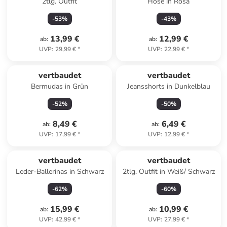
2tlg. Outfit
Hose in Rosa
-
53
%
-
43
%
13,99 €
12,99 €
ab
:
ab
:
UVP
:
29,99 €
*
UVP
:
22,99 €
*
vertbaudet
vertbaudet
Bermudas in Grün
Jeansshorts in Dunkelblau
-
52
%
-
50
%
8,49 €
6,49 €
ab
:
ab
:
UVP
:
17,99 €
*
UVP
:
12,99 €
*
vertbaudet
vertbaudet
Leder-Ballerinas in Schwarz
2tlg. Outfit in Weiß/ Schwarz
-
62
%
-
60
%
15,99 €
10,99 €
ab
:
ab
:
UVP
:
42,99 €
*
UVP
:
27,99 €
*