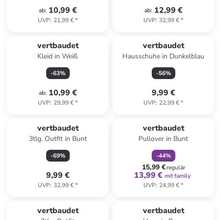
10,99 €
12,99 €
ab
:
ab
:
UVP
:
21,99 €
*
UVP
:
32,99 €
*
vertbaudet
vertbaudet
Kleid in Weiß
Hausschuhe in Dunkelblau
-
63
%
-
56
%
10,99 €
9,99 €
ab
:
UVP
:
29,99 €
*
UVP
:
22,99 €
*
family
rabatt
vertbaudet
vertbaudet
3tlg. Outfit in Bunt
Pullover in Bunt
-
69
%
-
44
%
15,99 €
regulär
9,99 €
13,99 €
mit family
UVP
:
32,99 €
*
UVP
:
24,99 €
*
vertbaudet
vertbaudet