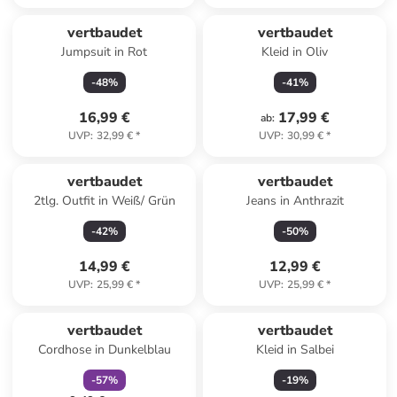
vertbaudet
vertbaudet
Jumpsuit in Rot
Kleid in Oliv
-
48
%
-
41
%
16,99 €
17,99 €
ab
:
UVP
:
32,99 €
*
UVP
:
30,99 €
*
vertbaudet
vertbaudet
2tlg. Outfit in Weiß/ Grün
Jeans in Anthrazit
-
42
%
-
50
%
14,99 €
12,99 €
UVP
:
25,99 €
*
UVP
:
25,99 €
*
family
rabatt
vertbaudet
vertbaudet
Cordhose in Dunkelblau
Kleid in Salbei
-
57
%
-
19
%