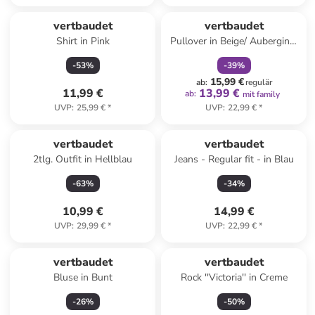
family
rabatt
vertbaudet
vertbaudet
Shirt in Pink
Pullover in Beige/ Aubergine/
Rosa
-
53
%
-
39
%
15,99 €
ab
:
regulär
11,99 €
13,99 €
ab
:
mit family
UVP
:
25,99 €
*
UVP
:
22,99 €
*
vertbaudet
vertbaudet
2tlg. Outfit in Hellblau
Jeans - Regular fit - in Blau
-
63
%
-
34
%
10,99 €
14,99 €
UVP
:
29,99 €
*
UVP
:
22,99 €
*
vertbaudet
vertbaudet
Bluse in Bunt
Rock ''Victoria'' in Creme
-
26
%
-
50
%