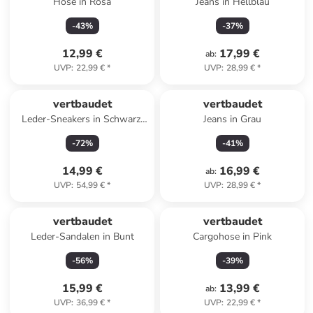
Hose in Rosa
Jeans in Hellblau
-
43
%
-
37
%
12,99 €
17,99 €
ab
:
UVP
:
22,99 €
*
UVP
:
28,99 €
*
vertbaudet
vertbaudet
Leder-Sneakers in Schwarz/
Jeans in Grau
Hellbraun
-
72
%
-
41
%
14,99 €
16,99 €
ab
:
UVP
:
54,99 €
*
UVP
:
28,99 €
*
vertbaudet
vertbaudet
Leder-Sandalen in Bunt
Cargohose in Pink
-
56
%
-
39
%
15,99 €
13,99 €
ab
:
UVP
:
36,99 €
*
UVP
:
22,99 €
*