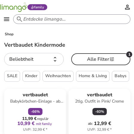
family
Shop
Vertbaudet Kindermode
1
Beliebtheit
Alle Filter
SALE
Kinder
Weihnachten
Home & Living
Babys
family
rabatt
vertbaudet
vertbaudet
Babykörbchen-Einlage - ab
2tlg. Outfit in Pink/ Creme
Geburt
-
66
%
-
60
%
11,99 €
regulär
10,99 €
12,99 €
ab
:
mit family
UVP
:
32,99 €
*
UVP
:
32,99 €
*