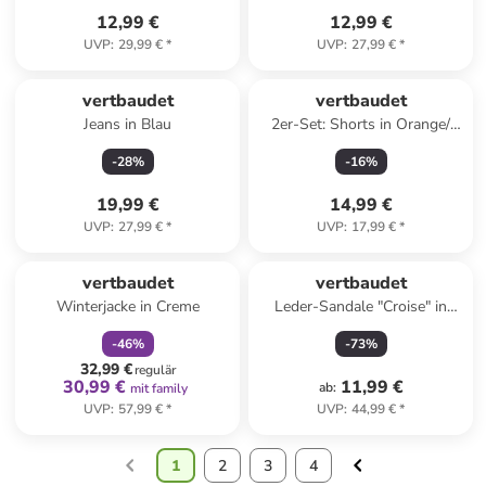
12,99 €
12,99 €
UVP
:
29,99 €
*
UVP
:
27,99 €
*
vertbaudet
vertbaudet
Jeans in Blau
2er-Set: Shorts in Orange/
Khaki
-
28
%
-
16
%
19,99 €
14,99 €
UVP
:
27,99 €
*
UVP
:
17,99 €
*
family
rabatt
vertbaudet
vertbaudet
Winterjacke in Creme
Leder-Sandale "Croise" in
Braun
-
46
%
-
73
%
32,99 €
regulär
30,99 €
11,99 €
ab
:
mit family
UVP
:
57,99 €
*
UVP
:
44,99 €
*
1
2
3
4