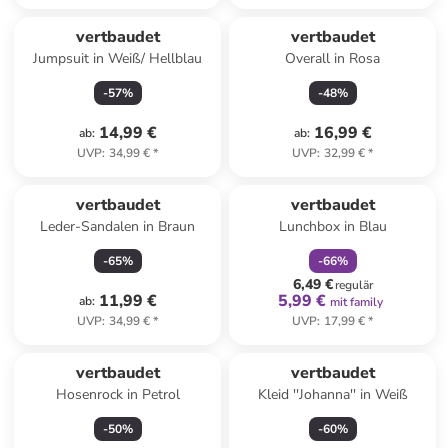
vertbaudet
vertbaudet
Jumpsuit in Weiß/ Hellblau
Overall in Rosa
-
57
%
-
48
%
14,99 €
16,99 €
ab
:
ab
:
UVP
:
34,99 €
*
UVP
:
32,99 €
*
family
rabatt
vertbaudet
vertbaudet
Leder-Sandalen in Braun
Lunchbox in Blau
-
65
%
-
66
%
6,49 €
regulär
11,99 €
5,99 €
ab
:
mit family
UVP
:
34,99 €
*
UVP
:
17,99 €
*
vertbaudet
vertbaudet
Hosenrock in Petrol
Kleid ''Johanna'' in Weiß
-
50
%
-
60
%