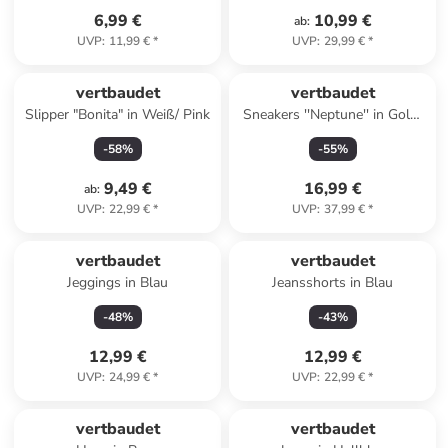
6,99 €
10,99 €
ab
:
UVP
:
11,99 €
*
UVP
:
29,99 €
*
vertbaudet
vertbaudet
Slipper "Bonita" in Weiß/ Pink
Sneakers ''Neptune'' in Gold/
Weiß
-
58
%
-
55
%
9,49 €
16,99 €
ab
:
UVP
:
22,99 €
*
UVP
:
37,99 €
*
vertbaudet
vertbaudet
Jeggings in Blau
Jeansshorts in Blau
-
48
%
-
43
%
12,99 €
12,99 €
UVP
:
24,99 €
*
UVP
:
22,99 €
*
vertbaudet
vertbaudet