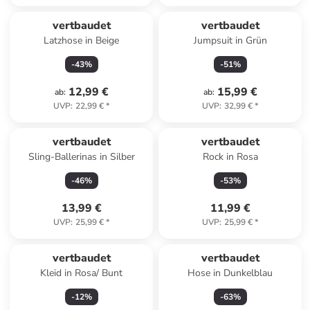
vertbaudet
vertbaudet
Latzhose in Beige
Jumpsuit in Grün
-
43
%
-
51
%
12,99 €
15,99 €
ab
:
ab
:
UVP
:
22,99 €
*
UVP
:
32,99 €
*
vertbaudet
vertbaudet
Sling-Ballerinas in Silber
Rock in Rosa
-
46
%
-
53
%
13,99 €
11,99 €
UVP
:
25,99 €
*
UVP
:
25,99 €
*
vertbaudet
vertbaudet
Kleid in Rosa/ Bunt
Hose in Dunkelblau
-
12
%
-
63
%