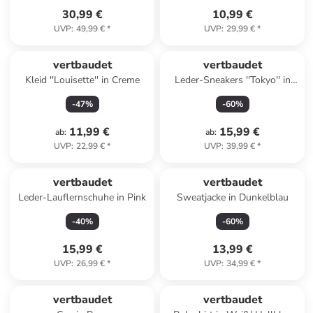
30,99 €
10,99 €
UVP
:
49,99 €
*
UVP
:
29,99 €
*
vertbaudet
vertbaudet
Kleid ''Louisette'' in Creme
Leder-Sneakers ''Tokyo'' in
Weiß
-
47
%
-
60
%
11,99 €
15,99 €
ab
:
ab
:
UVP
:
22,99 €
*
UVP
:
39,99 €
*
vertbaudet
vertbaudet
Leder-Lauflernschuhe in Pink
Sweatjacke in Dunkelblau
-
40
%
-
60
%
15,99 €
13,99 €
UVP
:
26,99 €
*
UVP
:
34,99 €
*
vertbaudet
vertbaudet