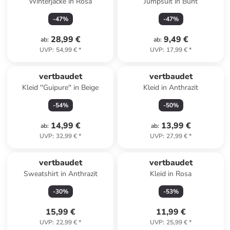
Winterjacke in Rosa
Jumpsuit in Bunt
-
47
%
-
47
%
28,99 €
9,49 €
ab
:
ab
:
UVP
:
54,99 €
*
UVP
:
17,99 €
*
vertbaudet
vertbaudet
Kleid ''Guipure'' in Beige
Kleid in Anthrazit
-
54
%
-
50
%
14,99 €
13,99 €
ab
:
ab
:
UVP
:
32,99 €
*
UVP
:
27,99 €
*
vertbaudet
vertbaudet
Sweatshirt in Anthrazit
Kleid in Rosa
-
30
%
-
53
%
15,99 €
11,99 €
UVP
:
22,99 €
*
UVP
:
25,99 €
*