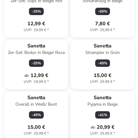
2er-Set: Slips in Beige/ Rot
Schlafanzug in Beige
-
35
%
-
69
%
12,99 €
7,80 €
UVP
:
19,99 €
*
UVP
:
25,99 €
*
Sanetta
Sanetta
2er-Set: Bodys in Beige/ Rosa
Strampler in Grün
-
35
%
-
49
%
12,99 €
15,00 €
ab
:
UVP
:
19,99 €
*
UVP
:
29,99 €
*
Sanetta
Sanetta
Overall in Weiß/ Bunt
Pyjama in Beige
-
49
%
-
41
%
15,00 €
20,99 €
ab
:
UVP
:
29,99 €
*
UVP
:
35,99 €
*