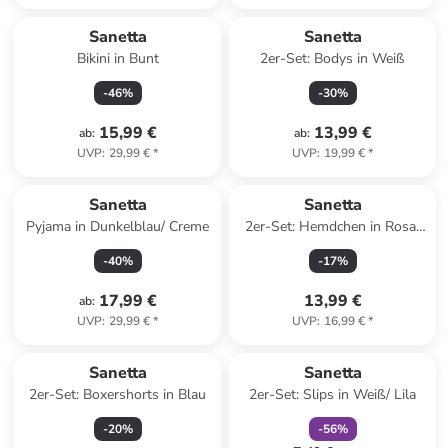
Sanetta
Sanetta
Bikini in Bunt
2er-Set: Bodys in Weiß
-
46
%
-
30
%
15,99 €
13,99 €
ab
:
ab
:
UVP
:
29,99 €
*
UVP
:
19,99 €
*
Sanetta
Sanetta
Pyjama in Dunkelblau/ Creme
2er-Set: Hemdchen in Rosa/
Creme
-
40
%
-
17
%
17,99 €
13,99 €
ab
:
UVP
:
29,99 €
*
UVP
:
16,99 €
*
family
rabatt
Sanetta
Sanetta
2er-Set: Boxershorts in Blau
2er-Set: Slips in Weiß/ Lila
-
20
%
-
56
%