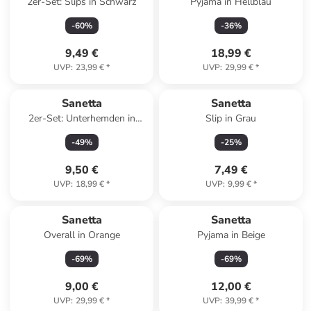
2er-Set: Slips in Schwarz
Pyjama in Hellblau
-
60
%
-
36
%
9,49 €
18,99 €
UVP
:
23,99 €
*
UVP
:
29,99 €
*
Sanetta
Sanetta
2er-Set: Unterhemden in
Slip in Grau
Apricot
-
49
%
-
25
%
9,50 €
7,49 €
UVP
:
18,99 €
*
UVP
:
9,99 €
*
Sanetta
Sanetta
Overall in Orange
Pyjama in Beige
-
69
%
-
69
%
9,00 €
12,00 €
UVP
:
29,99 €
*
UVP
:
39,99 €
*