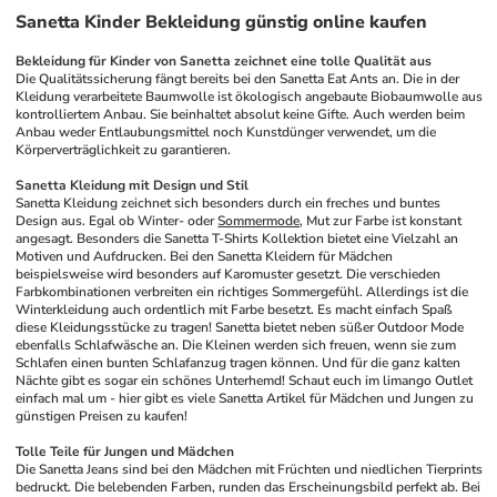
Sanetta Kinder Bekleidung günstig online kaufen
Bekleidung für Kinder von Sanetta zeichnet eine tolle Qualität aus
Die Qualitätssicherung fängt bereits bei den Sanetta Eat Ants an. Die in der 
Kleidung verarbeitete Baumwolle ist ökologisch angebaute Biobaumwolle aus 
kontrolliertem Anbau. Sie beinhaltet absolut keine Gifte. Auch werden beim 
Anbau weder Entlaubungsmittel noch Kunstdünger verwendet, um die 
Körperverträglichkeit zu garantieren.
Sanetta Kleidung mit Design und Stil
Sanetta Kleidung zeichnet sich besonders durch ein freches und buntes 
Design aus. Egal ob Winter- oder 
Sommermode
, Mut zur Farbe ist konstant 
angesagt. Besonders die Sanetta T-Shirts Kollektion bietet eine Vielzahl an 
Motiven und Aufdrucken. Bei den Sanetta Kleidern für Mädchen 
beispielsweise wird besonders auf Karomuster gesetzt. Die verschieden 
Farbkombinationen verbreiten ein richtiges Sommergefühl. Allerdings ist die 
Winterkleidung auch ordentlich mit Farbe besetzt. Es macht einfach Spaß 
diese Kleidungsstücke zu tragen! Sanetta bietet neben süßer Outdoor Mode 
ebenfalls Schlafwäsche an. Die Kleinen werden sich freuen, wenn sie zum 
Schlafen einen bunten Schlafanzug tragen können. Und für die ganz kalten 
Nächte gibt es sogar ein schönes Unterhemd! Schaut euch im limango Outlet 
einfach mal um - hier gibt es viele Sanetta Artikel für Mädchen und Jungen zu 
günstigen Preisen zu kaufen!
Tolle Teile für Jungen und Mädchen
Die Sanetta Jeans sind bei den Mädchen mit Früchten und niedlichen Tierprints 
bedruckt. Die belebenden Farben, runden das Erscheinungsbild perfekt ab. Bei 