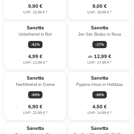
9,90 €
9,00 €
UVP
:
32,99 €
*
UVP
:
29,99 €
*
Sanetta
Sanetta
Unterhemd in Rot
2er-Set: Bodys in Rosa
-
61
%
-
27
%
4,99 €
12,99 €
ab
:
UVP
:
12,99 €
*
UVP
:
17,99 €
*
Sanetta
Sanetta
Nachthemd in Creme
Pyjama-Hose in Hellblau
-
69
%
-
69
%
6,90 €
4,50 €
UVP
:
22,99 €
*
UVP
:
14,99 €
*
Sanetta
Sanetta