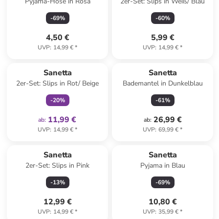
Pyjama-Hose in Rosa
2er-Set: Slips in Weiß/ Blau
-
69
%
-
60
%
4,50 €
5,99 €
UVP
:
14,99 €
*
UVP
:
14,99 €
*
family
exklusiv
Sanetta
Sanetta
2er-Set: Slips in Rot/ Beige
Bademantel in Dunkelblau
-
20
%
-
61
%
11,99 €
26,99 €
ab
:
ab
:
UVP
:
14,99 €
*
UVP
:
69,99 €
*
Sanetta
Sanetta
2er-Set: Slips in Pink
Pyjama in Blau
-
13
%
-
69
%
12,99 €
10,80 €
UVP
:
14,99 €
*
UVP
:
35,99 €
*