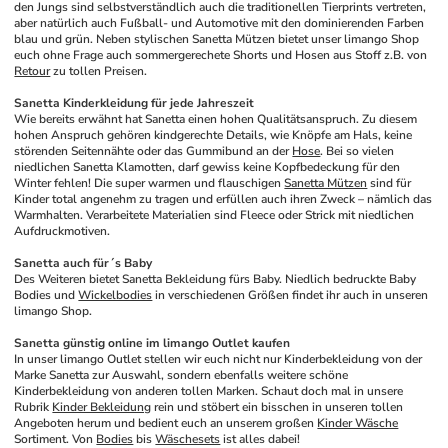
den Jungs sind selbstverständlich auch die traditionellen Tierprints vertreten, 
aber natürlich auch Fußball- und Automotive mit den dominierenden Farben 
blau und grün. Neben stylischen Sanetta Mützen bietet unser limango Shop 
euch ohne Frage auch sommergerechete Shorts und Hosen aus Stoff z.B. von 
Retour
 zu tollen Preisen. 
Sanetta Kinderkleidung für jede Jahreszeit
Wie bereits erwähnt hat Sanetta einen hohen Qualitätsanspruch. Zu diesem 
hohen Anspruch gehören kindgerechte Details, wie Knöpfe am Hals, keine 
störenden Seitennähte oder das Gummibund an der 
Hose
. Bei so vielen 
niedlichen Sanetta Klamotten, darf gewiss keine Kopfbedeckung für den 
Winter fehlen! Die super warmen und flauschigen 
Sanetta Mützen
 sind für 
Kinder total angenehm zu tragen und erfüllen auch ihren Zweck – nämlich das 
Warmhalten. Verarbeitete Materialien sind Fleece oder Strick mit niedlichen 
Aufdruckmotiven.
Sanetta auch für´s Baby
Des Weiteren bietet Sanetta Bekleidung fürs Baby. Niedlich bedruckte Baby 
Bodies und 
Wickelbodies
 in verschiedenen Größen findet ihr auch in unseren 
limango Shop.
Sanetta günstig online im limango Outlet kaufen
In unser limango Outlet stellen wir euch nicht nur Kinderbekleidung von der 
Marke Sanetta zur Auswahl, sondern ebenfalls weitere schöne 
Kinderbekleidung von anderen tollen Marken. Schaut doch mal in unsere 
Rubrik 
Kinder Bekleidung
 rein und stöbert ein bisschen in unseren tollen 
Angeboten herum und bedient euch an unserem großen 
Kinder Wäsche
Sortiment. Von 
Bodies
 bis 
Wäschesets
 ist alles dabei!