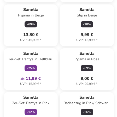
Sanetta
Sanetta
Pyjama in Beige
Slip in Beige
-
69
%
-
28
%
13,80 €
9,99 €
UVP
:
45,99 €
*
UVP
:
13,99 €
*
family
exklusiv
Sanetta
Sanetta
2er-Set: Pantys in Hellblau/
Pyjama in Rosa
Creme
-
25
%
-
69
%
11,99 €
9,00 €
ab
:
UVP
:
15,99 €
*
UVP
:
29,99 €
*
family
exklusiv
Sanetta
Sanetta
2er-Set: Pantys in Pink
Badeanzug in Pink/ Schwarz/
Weiß
-
12
%
-
56
%