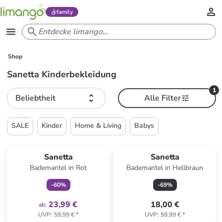
family
Shop
Sanetta Kinderbekleidung
1
Beliebtheit
Alle Filter
SALE
Kinder
Home & Living
Babys
family
exklusiv
Sanetta
Sanetta
Bademantel in Rot
Bademantel in Hellbraun
-
60
%
-
69
%
23,99 €
18,00 €
ab
:
UVP
:
59,99 €
*
UVP
:
59,99 €
*