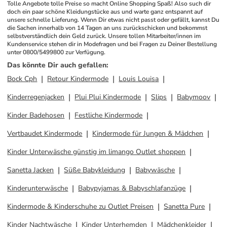
Tolle Angebote tolle Preise so macht Online Shopping Spaß! Also such dir 
doch ein paar schöne Kleidungstücke aus und warte ganz entspannt auf 
unsere schnelle Lieferung. Wenn Dir etwas nicht passt oder gefällt, kannst Du 
die Sachen innerhalb von 14 Tagen an uns zurückschicken und bekommst 
selbstverständlich dein Geld zurück. Unsere tollen Mitarbeiter/innen im 
Kundenservice stehen dir in Modefragen und bei Fragen zu Deiner Bestellung 
unter 0800/5499800 zur Verfügung.
Das könnte Dir auch gefallen
:
Bock Cph
Retour Kindermode
Louis Louisa
Kinderregenjacken
Plui Plui Kindermode
Slips
Babymoov
Kinder Badehosen
Festliche Kindermode
Vertbaudet Kindermode
Kindermode für Jungen & Mädchen
Kinder Unterwäsche günstig im limango Outlet shoppen
Sanetta Jacken
Süße Babykleidung
Babywäsche
Kinderunterwäsche
Babypyjamas & Babyschlafanzüge
Kindermode & Kinderschuhe zu Outlet Preisen
Sanetta Pure
Kinder Nachtwäsche
Kinder Unterhemden
Mädchenkleider