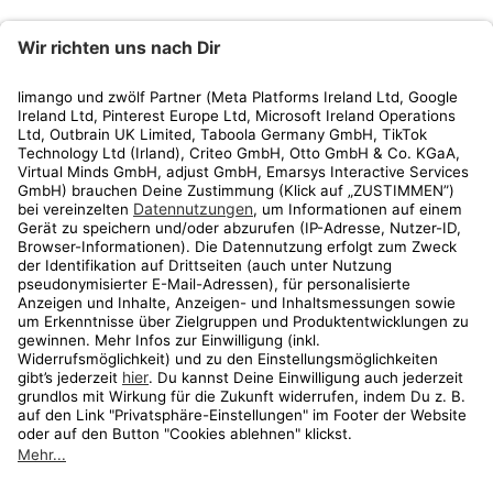
limango
Rechtliches
Kundenservice
Shop
Aktionen
Travel