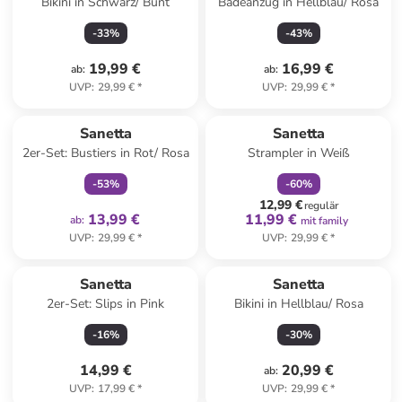
Bikini in Schwarz/ Bunt
Badeanzug in Hellblau/ Rosa
-
33
%
-
43
%
19,99 €
16,99 €
ab
:
ab
:
UVP
:
29,99 €
*
UVP
:
29,99 €
*
family
exklusiv
family
rabatt
Reserviert
Sanetta
Sanetta
2er-Set: Bustiers in Rot/ Rosa
Strampler in Weiß
-
53
%
-
60
%
12,99 €
regulär
13,99 €
11,99 €
ab
:
mit family
UVP
:
29,99 €
*
UVP
:
29,99 €
*
Sanetta
Sanetta
2er-Set: Slips in Pink
Bikini in Hellblau/ Rosa
-
16
%
-
30
%
14,99 €
20,99 €
ab
:
UVP
:
17,99 €
*
UVP
:
29,99 €
*