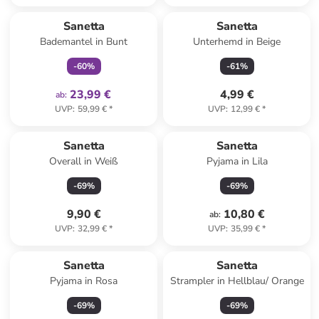
family
exklusiv
Sanetta
Sanetta
Bademantel in Bunt
Unterhemd in Beige
-
60
%
-
61
%
23,99 €
4,99 €
ab
:
UVP
:
59,99 €
*
UVP
:
12,99 €
*
Sanetta
Sanetta
Overall in Weiß
Pyjama in Lila
-
69
%
-
69
%
9,90 €
10,80 €
ab
:
UVP
:
32,99 €
*
UVP
:
35,99 €
*
Sanetta
Sanetta
Pyjama in Rosa
Strampler in Hellblau/ Orange
-
69
%
-
69
%