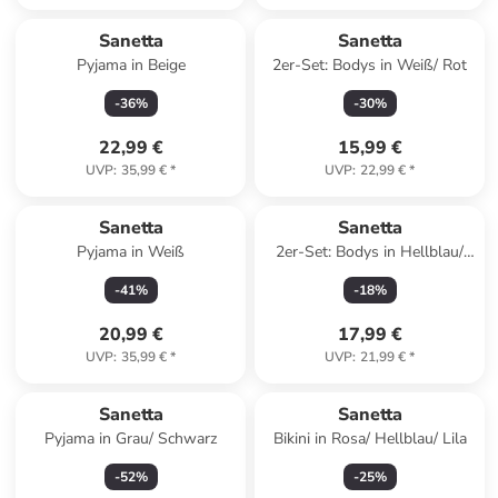
Sanetta
Sanetta
Pyjama in Beige
2er-Set: Bodys in Weiß/ Rot
-
36
%
-
30
%
22,99 €
15,99 €
UVP
:
35,99 €
*
UVP
:
22,99 €
*
Sanetta
Sanetta
Pyjama in Weiß
2er-Set: Bodys in Hellblau/
Dunkelblau
-
41
%
-
18
%
20,99 €
17,99 €
UVP
:
35,99 €
*
UVP
:
21,99 €
*
Sanetta
Sanetta
Pyjama in Grau/ Schwarz
Bikini in Rosa/ Hellblau/ Lila
-
52
%
-
25
%