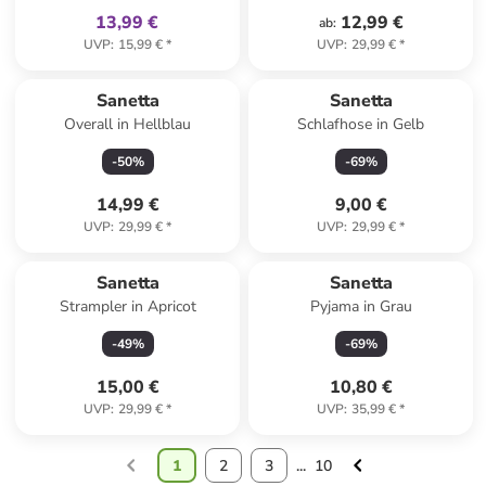
13,99 €
12,99 €
ab
:
UVP
:
15,99 €
*
UVP
:
29,99 €
*
Sanetta
Sanetta
Overall in Hellblau
Schlafhose in Gelb
-
50
%
-
69
%
14,99 €
9,00 €
UVP
:
29,99 €
*
UVP
:
29,99 €
*
Sanetta
Sanetta
Strampler in Apricot
Pyjama in Grau
-
49
%
-
69
%
15,00 €
10,80 €
UVP
:
29,99 €
*
UVP
:
35,99 €
*
1
2
3
...
10