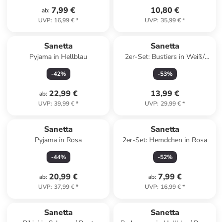
7,99 €
10,80 €
ab
:
UVP
:
16,99 €
*
UVP
:
35,99 €
*
Sanetta
Sanetta
Pyjama in Hellblau
2er-Set: Bustiers in Weiß/
Bunt
-
42
%
-
53
%
22,99 €
13,99 €
ab
:
UVP
:
39,99 €
*
UVP
:
29,99 €
*
Sanetta
Sanetta
Pyjama in Rosa
2er-Set: Hemdchen in Rosa
-
44
%
-
52
%
20,99 €
7,99 €
ab
:
ab
:
UVP
:
37,99 €
*
UVP
:
16,99 €
*
Sanetta
Sanetta