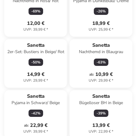
Nachthemd in Rosa/ Rot
Pyjama in Dunkelblau/ Creme
-
69
%
-
26
%
12,00 €
18,99 €
UVP
:
39,99 €
*
UVP
:
25,99 €
*
Sanetta
Sanetta
2er-Set: Bustiers in Beige/ Rot
Nachthemd in Blaugrau
-
50
%
-
63
%
14,99 €
10,99 €
ab
:
UVP
:
29,99 €
*
UVP
:
29,99 €
*
Sanetta
Sanetta
Pyjama in Schwarz/ Beige
Bügelloser BH in Beige
-
42
%
-
39
%
22,99 €
13,99 €
ab
:
UVP
:
39,99 €
*
UVP
:
22,99 €
*