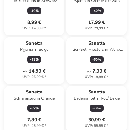
2er-Set: Slips in Schwarz
Pyjama in Creme/ Schwarz
-
40
%
-
40
%
8,99 €
17,99 €
UVP
:
14,99 €
*
UVP
:
29,99 €
*
Sanetta
Sanetta
Pyjama in Beige
2er-Set: Hipsters in Weiß/
Hellblau/ Schwarz
-
42
%
-
60
%
14,99 €
7,99 €
ab
:
ab
:
UVP
:
25,99 €
*
UVP
:
19,99 €
*
Sanetta
Sanetta
Schlafanzug in Orange
Bademantel in Rot/ Beige
-
69
%
-
48
%
7,80 €
30,99 €
UVP
:
25,99 €
*
UVP
:
59,99 €
*