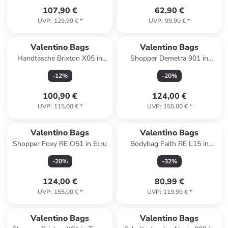
107,90 €
62,90 €
UVP
:
129,99 €
*
UVP
:
99,90 €
*
Valentino Bags
Valentino Bags
Handtasche Brixton X05 in
Shopper Demetra 901 in
Nero
Naturale/Blu
-
12
%
-
20
%
100,90 €
124,00 €
UVP
:
115,00 €
*
UVP
:
155,00 €
*
Valentino Bags
Valentino Bags
Shopper Foxy RE O51 in Ecru
Bodybag Faith RE L15 in
Taupe
-
20
%
-
32
%
124,00 €
80,99 €
UVP
:
155,00 €
*
UVP
:
119,99 €
*
Valentino Bags
Valentino Bags