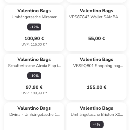
Valentino Bags
Valentino Bags
Umhängetasche Miramar
VPS8ZG43 Wallet SAMBA RE
E02G in Cipria
in ecru
-
12
%
100,90 €
55,00 €
UVP
:
115,00 €
*
Valentino Bags
Valentino Bags
Schultertasche Alexia Flap in
VBS9Q801 Shopping bag
Nero
MEDEA Shopper nero
-
10
%
97,90 €
155,00 €
UVP
:
109,99 €
*
Valentino Bags
Valentino Bags
Divina - Umhängetasche 17
Umhängetasche Brixton X08
cm (nero/gold) in nero/gold
in Nero
-
4
%