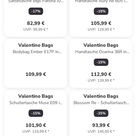
Satteltasche Bigs Pattina J02
Handtasche Aury Re B05 in
in Nero
Nero
-
17
%
-
18
%
82,99 €
105,99 €
UVP
:
99,99 €
*
UVP
:
129,99 €
*
Valentino Bags
Valentino Bags
Bodybag Ember E17P in
Handtasche Ocarina 36R in
Taupe
Nero
-
19
%
109,99 €
112,90 €
UVP
:
139,99 €
*
Valentino Bags
Valentino Bags
Schultertasche Muse E09 in
Blossom Re - Schultertasche
Bianco
25.5 cm (beige) in beige
-
15
%
-
35
%
101,90 €
93,99 €
UVP
:
119,99 €
*
UVP
:
145,00 €
*