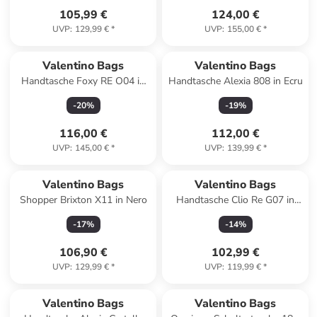
105,99 €
124,00 €
UVP
:
129,99 €
*
UVP
:
155,00 €
*
Valentino Bags
Valentino Bags
Handtasche Foxy RE O04 in
Handtasche Alexia 808 in Ecru
Nero
-
20
%
-
19
%
116,00 €
112,00 €
UVP
:
145,00 €
*
UVP
:
139,99 €
*
Valentino Bags
Valentino Bags
Shopper Brixton X11 in Nero
Handtasche Clio Re G07 in
Ecru
-
17
%
-
14
%
106,90 €
102,99 €
UVP
:
129,99 €
*
UVP
:
119,99 €
*
Valentino Bags
Valentino Bags