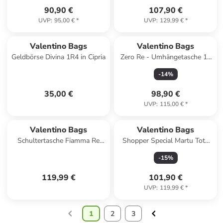
90,90 €
107,90 €
UVP
:
95,00 €
*
UVP
:
129,99 €
*
Valentino Bags
Valentino Bags
Geldbörse Divina 1R4 in Cipria
Zero Re - Umhängetasche 18
cm (cuoio) in nero
-
14
%
35,00 €
98,90 €
UVP
:
115,00 €
*
Valentino Bags
Valentino Bags
Schultertasche Fiamma Re
Shopper Special Martu Tote
5Y13 in Ecru
D01 in Nero
-
15
%
119,99 €
101,90 €
UVP
:
119,99 €
*
1
2
3