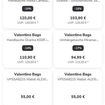
Handtasche Alexia Cartella
Ocarina - Schultertasche 18.5
803 in Bianco/Cuoio
cm (beige) in nero
-
19
%
-
16
%
120,00 €
103,90 €
UVP
:
149,99 €
*
UVP
:
125,00 €
*
Valentino Bags
Valentino Bags
Handtasche Ocarina K02R in
Umhängetasche Miramar
Ecru
E02G in Nero
-
14
%
-
17
%
110,90 €
94,99 €
UVP
:
129,99 €
*
UVP
:
115,00 €
*
Valentino Bags
Valentino Bags
VPS5A8215 Wallet ALEXIA
VPS5A8215 Wallet ALEXIA
Portmonnaie cuoio
Portmonnaie ecru
55,00 €
55,00 €