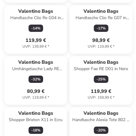
Valentino Bags
Valentino Bags
Handtasche Clio Re G04 in
Handtasche Clio Re G07 in
Nero
Nero
-
14
%
-
17
%
119,99 €
98,99 €
UVP
:
139,99 €
*
UVP
:
119,99 €
*
Valentino Bags
Valentino Bags
Umhängetasche Lady RE
Shopper Fae RE D01 in Nero
GT09 in Naturale/Multicolor
-
32
%
-
25
%
80,99 €
119,99 €
UVP
:
119,99 €
*
UVP
:
159,99 €
*
Valentino Bags
Valentino Bags
Shopper Brixton X11 in Ecru
Handtasche Alexia Tote 802 in
Nero
-
18
%
-
20
%