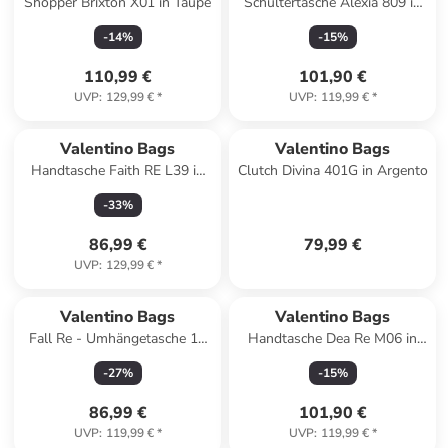
Shopper Brixton X01 in Taupe
Schultertasche Alexia 809 in
Ecru
-
14
%
-
15
%
110,99 €
101,90 €
UVP
:
129,99 €
*
UVP
:
119,99 €
*
Valentino Bags
Valentino Bags
Handtasche Faith RE L39 in
Clutch Divina 401G in Argento
Ghiaccio
-
33
%
86,99 €
79,99 €
UVP
:
129,99 €
*
Valentino Bags
Valentino Bags
Fall Re - Umhängetasche 19
Handtasche Dea Re M06 in
cm (cuoio) in ecru
Nero
-
27
%
-
15
%
86,99 €
101,90 €
UVP
:
119,99 €
*
UVP
:
119,99 €
*