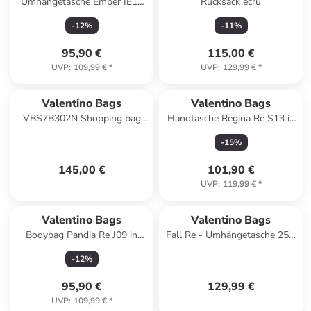
Umhängetasche Ember IE17
Rucksack ecru
in Ecru
-
12
%
-
11
%
95,90 €
115,00 €
UVP
:
109,99 €
*
UVP
:
129,99 €
*
Valentino Bags
Valentino Bags
VBS7B302N Shopping bag
Handtasche Regina Re S13 in
ZERO RE Shopper nero
Moro/Naturale
-
15
%
145,00 €
101,90 €
UVP
:
119,99 €
*
Valentino Bags
Valentino Bags
Bodybag Pandia Re J09 in
Fall Re - Umhängetasche 25.5
Nero
cm (nero) in bosco
-
12
%
95,90 €
129,99 €
UVP
:
109,99 €
*