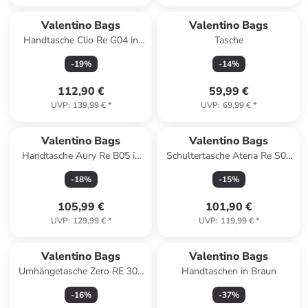
Valentino Bags
Valentino Bags
Handtasche Clio Re G04 in
Tasche
Ecru
-
19
%
-
14
%
112,90 €
59,99 €
UVP
:
139,99 €
*
UVP
:
69,99 €
*
Valentino Bags
Valentino Bags
Handtasche Aury Re B05 in
Schultertasche Atena Re S09
Ecru
in Naturale/Cuoio
-
18
%
-
15
%
105,99 €
101,90 €
UVP
:
129,99 €
*
UVP
:
119,99 €
*
Valentino Bags
Valentino Bags
Umhängetasche Zero RE 307
Handtaschen in Braun
in Nero
-
16
%
-
37
%