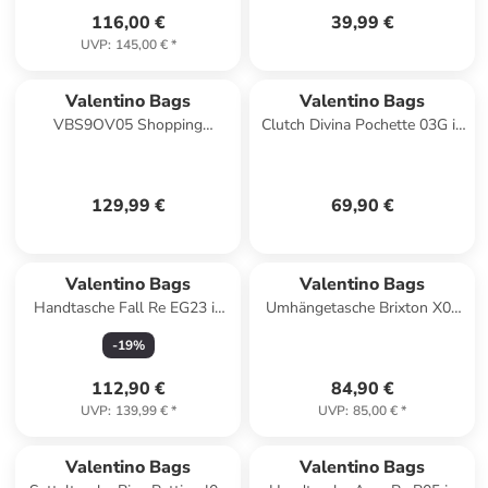
116,00 €
39,99 €
UVP
:
145,00 €
*
Valentino Bags
Valentino Bags
VBS9OV05 Shopping
Clutch Divina Pochette 03G in
HYBRIS RE Taschen nero
Argento
129,99 €
69,90 €
Valentino Bags
Valentino Bags
Handtasche Fall Re EG23 in
Umhängetasche Brixton X07
Nero
in Ecru
-
19
%
112,90 €
84,90 €
UVP
:
139,99 €
*
UVP
:
85,00 €
*
Valentino Bags
Valentino Bags