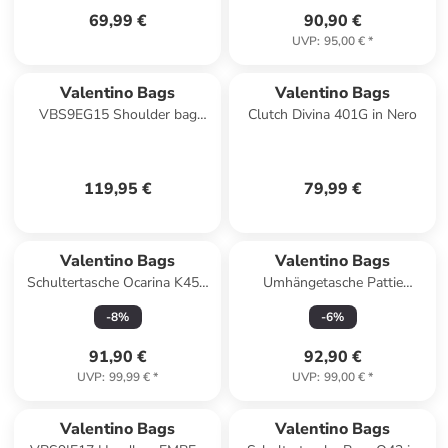
69,99 €
90,90 €
UVP
:
95,00 €
*
Valentino Bags
Valentino Bags
VBS9EG15 Shoulder bag
Clutch Divina 401G in Nero
FALL RE Damen
Schultertasche in bosco
119,95 €
79,99 €
Valentino Bags
Valentino Bags
Schultertasche Ocarina K45R
Umhängetasche Pattie
in Cipria
Tascapane 901 in Blu
-
8
%
-
6
%
91,90 €
92,90 €
UVP
:
99,99 €
*
UVP
:
99,00 €
*
Valentino Bags
Valentino Bags