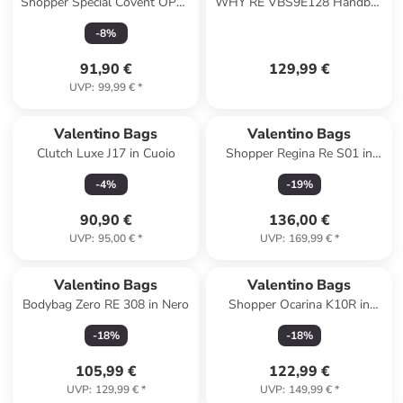
Shopper Special Covent OP02
WHY RE VBS9E128 Handbag
in Beige
Damen Handtasche in nero
-
8
%
91,90 €
129,99 €
UVP
:
99,99 €
*
Valentino Bags
Valentino Bags
Clutch Luxe J17 in Cuoio
Shopper Regina Re S01 in
Moro/Naturale
-
4
%
-
19
%
90,90 €
136,00 €
UVP
:
95,00 €
*
UVP
:
169,99 €
*
Valentino Bags
Valentino Bags
Bodybag Zero RE 308 in Nero
Shopper Ocarina K10R in
Beige
-
18
%
-
18
%
105,99 €
122,99 €
UVP
:
129,99 €
*
UVP
:
149,99 €
*