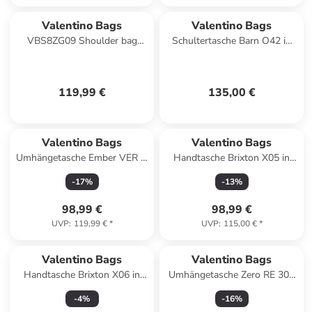
Valentino Bags
Valentino Bags
VBS8ZG09 Shoulder bag
Schultertasche Barn O42 in
SAMBA RE Damen
Gun Metal
Schultertasche in nero
119,99 €
135,00 €
Valentino Bags
Valentino Bags
Umhängetasche Ember VER in
Handtasche Brixton X05 in
Rubino
Taupe
-
17
%
-
13
%
98,99 €
98,99 €
UVP
:
119,99 €
*
UVP
:
115,00 €
*
Valentino Bags
Valentino Bags
Handtasche Brixton X06 in
Umhängetasche Zero RE 307
Ecru
in Beige
-
4
%
-
16
%