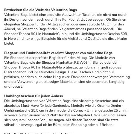
Entdecken Sie die Welt der Valentino Bags
Valentino Bags bietet eine exquisite Auswahl an Taschen, die nicht nur durch 
ihr Design, sondern auch durch ihre Funktionalität überzeugen. Ob Sie einen 
eleganten Shopper für den Alltag suchen oder eine stilvolle Clutch für den 
Abend, bei Valentino Bags finden Sie garantiert das passende Modell. Die 
Shopper Tribeca R01 in Naturale/Cuoio und die Umhängetasche Ocarina 50R 
in Nero sind nur einige Beispiele für die Vielfalt und Qualität, die diese Marke 
bietet. 
Eleganz und Funktionalität vereint: Shopper von Valentino Bags
Ein Shopper ist der perfekte Begleiter für den Alltag. Die Modelle von 
Valentino Bags wie der Shopper Manhattan RE W03 in Bianco oder der 
Shopper Tribeca R01 in Naturale/Nero überzeugen durch ihr großzügiges 
Platzangebot und ihr stilvolles Design. Diese Taschen sind nicht nur 
praktisch, sondern auch echte Hingucker. Dank der hochwertigen Verarbeitung 
und der Verwendung erstklassiger Materialien sind sie besonders langlebig 
und robust.
Umhängetaschen für jeden Anlass
Die Umhängetaschen von Valentino Bags sind vielseitig einsetzbar und ein 
absolutes Must-Have für jede Garderobe. Modelle wie die Ocarina Denim - 
Umhängetasche 25.5 cm in denim oder die Coney - Umhängetasche 25 cm in 
schwarz bieten ausreichend Platz für Ihre wichtigsten Utensilien und lassen 
sich bequem über der Schulter tragen. Mit diesen Taschen sind Sie stets 
stilvoll unterwegs, egal ob im Büro, beim Shopping oder auf Reisen.