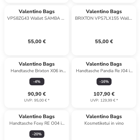
Valentino Bags
Valentino Bags
VPS8ZG43 Wallet SAMBA RE
BRIXTON VPS7LX155 Wallet
in nero
Damen Geldbörse in ecru
55,00 €
55,00 €
Valentino Bags
Valentino Bags
Handtasche Brixton X06 in
Handtasche Pandia Re J04 in
Nero
Cuoio
-
4
%
-
16
%
90,90 €
107,90 €
UVP
:
95,00 €
*
UVP
:
129,99 €
*
Valentino Bags
Valentino Bags
Handtasche Foxy RE O04 in
Kosmetiketui in vino
Ecru
-
20
%