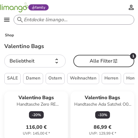
family
Shop
Valentino Bags
1
Beliebtheit
Alle Filter
SALE
Damen
Ostern
Weihnachten
Herren
Home 
Valentino Bags
Valentino Bags
Handtasche Zero RE
Handtasche Ada Satchel O05
Shopping 302 in Cuoio
in Bianco
-
20
%
-
33
%
116,00 €
86,99 €
UVP
:
145,00 €
*
UVP
:
129,99 €
*