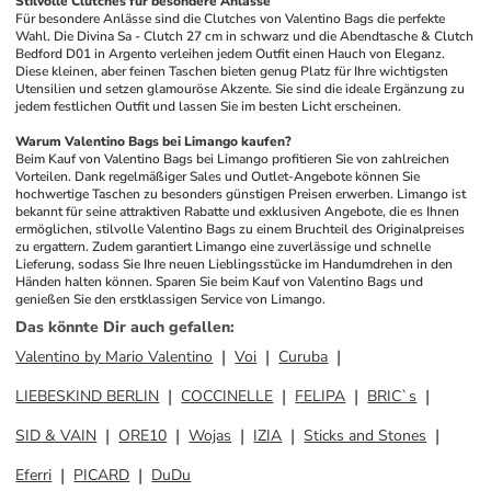
Stilvolle Clutches für besondere Anlässe
Für besondere Anlässe sind die Clutches von Valentino Bags die perfekte 
Wahl. Die Divina Sa - Clutch 27 cm in schwarz und die Abendtasche & Clutch 
Bedford D01 in Argento verleihen jedem Outfit einen Hauch von Eleganz. 
Diese kleinen, aber feinen Taschen bieten genug Platz für Ihre wichtigsten 
Utensilien und setzen glamouröse Akzente. Sie sind die ideale Ergänzung zu 
jedem festlichen Outfit und lassen Sie im besten Licht erscheinen.
Warum Valentino Bags bei Limango kaufen?
Beim Kauf von Valentino Bags bei Limango profitieren Sie von zahlreichen 
Vorteilen. Dank regelmäßiger Sales und Outlet-Angebote können Sie 
hochwertige Taschen zu besonders günstigen Preisen erwerben. Limango ist 
bekannt für seine attraktiven Rabatte und exklusiven Angebote, die es Ihnen 
ermöglichen, stilvolle Valentino Bags zu einem Bruchteil des Originalpreises 
zu ergattern. Zudem garantiert Limango eine zuverlässige und schnelle 
Lieferung, sodass Sie Ihre neuen Lieblingsstücke im Handumdrehen in den 
Händen halten können. Sparen Sie beim Kauf von Valentino Bags und 
genießen Sie den erstklassigen Service von Limango.
Das könnte Dir auch gefallen
:
Valentino by Mario Valentino
Voi
Curuba
LIEBESKIND BERLIN
COCCINELLE
FELIPA
BRIC`s
SID & VAIN
ORE10
Wojas
IZIA
Sticks and Stones
Eferri
PICARD
DuDu