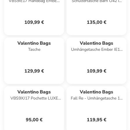
VBS9IE17 Handbag EMBER
Schultertasche Barn O42 in
Handtasche nero
Nero
109,99 €
135,00 €
Valentino Bags
Valentino Bags
Tasche
Umhängetasche Ember IE17
in Ciliegia
129,99 €
109,99 €
Valentino Bags
Valentino Bags
VBS9XJ17 Pochette LUXE
Fall Re - Umhängetasche 19
Taschen ecru
cm (cuoio) in nero
95,00 €
119,95 €