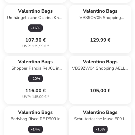
Valentino Bags
Valentino Bags
Umhängetasche Ocarina K52R
VBS9OV05 Shopping
in Ecru
HYBRIS RE Taschen ecru
-
16
%
107,90 €
129,99 €
UVP
:
129,99 €
*
Valentino Bags
Valentino Bags
Shopper Pandia Re J01 in
VBS9ZW04 Shopping AELLA
Nero
Tasche nero
-
20
%
116,00 €
105,00 €
UVP
:
145,00 €
*
Valentino Bags
Valentino Bags
Bodybag Rised RE P909 in
Schultertasche Muse E09 in
Ecru
Nero
-
14
%
-
15
%