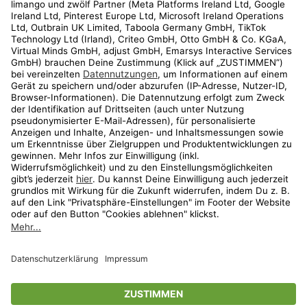
Kundenservice
Shop
Aktionen
Travel
limango.nl
limango.pl