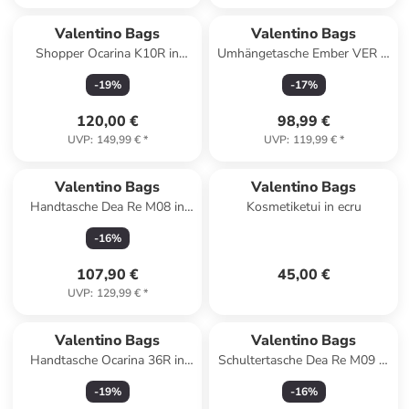
Valentino Bags
Valentino Bags
Shopper Ocarina K10R in
Umhängetasche Ember VER in
Cipria
Nero
-
19
%
-
17
%
120,00 €
98,99 €
UVP
:
149,99 €
*
UVP
:
119,99 €
*
Valentino Bags
Valentino Bags
Handtasche Dea Re M08 in
Kosmetiketui in ecru
Nero
-
16
%
107,90 €
45,00 €
UVP
:
129,99 €
*
Valentino Bags
Valentino Bags
Handtasche Ocarina 36R in
Schultertasche Dea Re M09 in
Taupe
Bianco
-
19
%
-
16
%