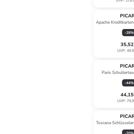
UVP
:
179,
PICA
Apache Kreditkarten
in schw
-
28
%
35,52
UVP
:
49,9
PICA
Paris Schulterta
schwa
-
44
%
44,15
UVP
:
79,9
PICA
Toscana Schlüssela
cm in c
-
20
%