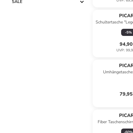
UVP
:
69,9
SALE
PICA
Schultertasche "Leg
- (B)34,5 x (H)2
-
5
%
94,90
UVP
:
99,9
PICA
Umhängetasche 
Schwarz - (B)25 x (
cm
79,95
PICA
Fiber Taschenschir
-
60
%