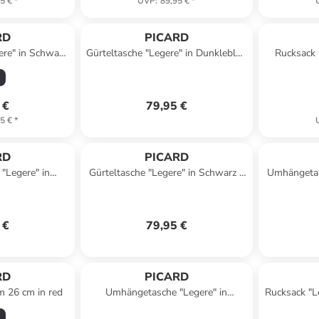
5 €
*
UVP
:
89,95 €
*
RD
PICARD
ere" in Schwarz
Gürteltasche "Legere" in Dunkleblau
Rucksack 
5 x (T)14 cm
- (B)33 x (H)15 x (T)12 cm
(B)23 
 €
79,95 €
5 €
*
RD
PICARD
"Legere" in
Gürteltasche "Legere" in Schwarz -
Umhängetas
H)23,5 x (T)4,5
(B)33 x (H)15 x (T)12 cm
(B)19 
 €
79,95 €
RD
PICARD
m 26 cm in red
Umhängetasche "Legere" in
Rucksack "L
Dunkelblau - (B)19 x (H)13 x (T)6,5
(H