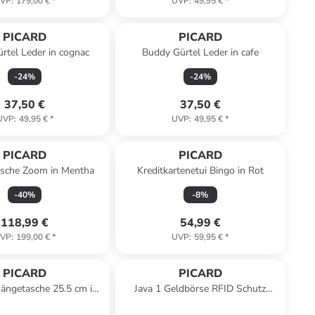
VP
:
179,00 €
*
UVP
:
49,95 €
*
PICARD
PICARD
rtel Leder in cognac
Buddy Gürtel Leder in cafe
-
24
%
-
24
%
37,50 €
37,50 €
UVP
:
49,95 €
*
UVP
:
49,95 €
*
PICARD
PICARD
asche Zoom in Mentha
Kreditkartenetui Bingo in Rot
-
40
%
-
8
%
118,99 €
54,99 €
VP
:
199,00 €
*
UVP
:
59,95 €
*
PICARD
PICARD
ängetasche 25.5 cm in
Java 1 Geldbörse RFID Schutz
midnight
Leder 11 cm in lipstick