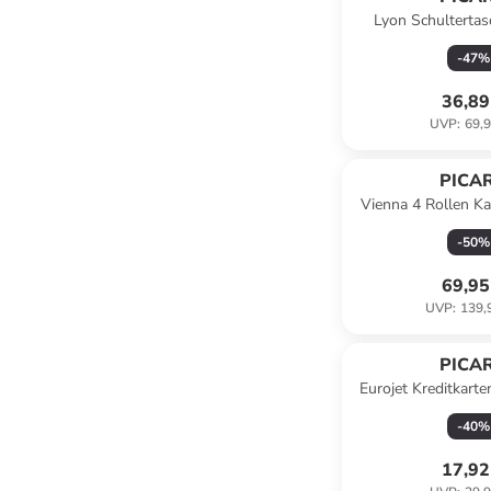
Lyon Schultertas
cooki
-
47
%
36,89
UVP
:
69,9
PICA
Vienna 4 Rollen Ka
54 cm in na
-
50
%
69,95
UVP
:
139,
PICA
Eurojet Kreditkarte
cm in sc
-
40
%
17,92