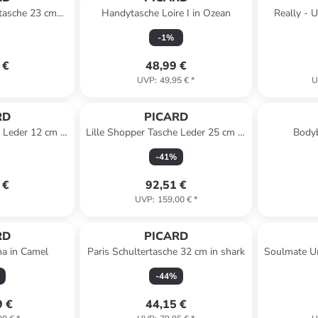
tasche 23 cm
Handytasche Loire I in Ozean
Really -
anthrazit
(sch
-
1
%
 €
48,99 €
UVP
:
49,95 €
*
U
RD
PICARD
 Leder 12 cm in
Lille Shopper Tasche Leder 25 cm in
Bodyb
c
chianti
-
41
%
 €
92,51 €
UVP
:
159,00 €
*
RD
PICARD
a in Camel
Paris Schultertasche 32 cm in shark
Soulmate U
-
44
%
9 €
44,15 €