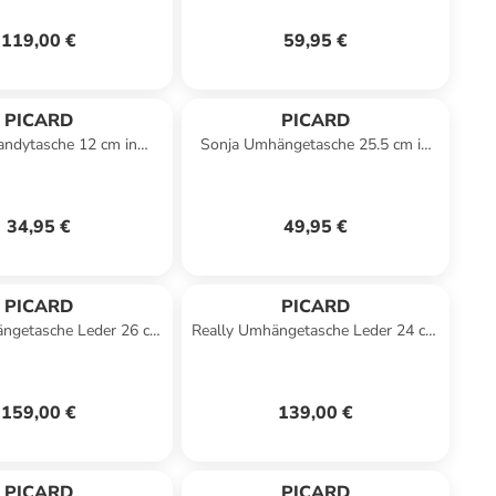
119,00 €
59,95 €
PICARD
PICARD
andytasche 12 cm in
Sonja Umhängetasche 25.5 cm in
schwarz
perle
34,95 €
49,95 €
PICARD
PICARD
ängetasche Leder 26 cm
Really Umhängetasche Leder 24 cm
in ozean
in schwarz
159,00 €
139,00 €
PICARD
PICARD