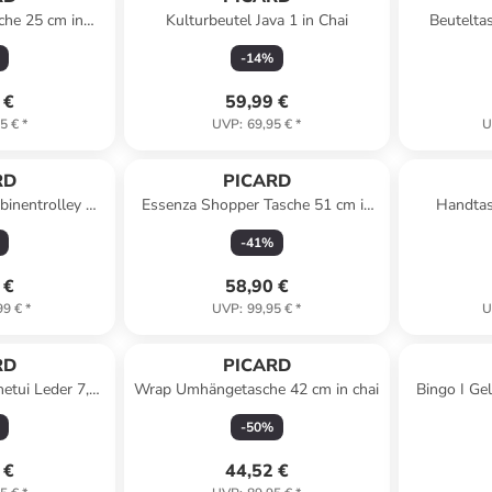
che 25 cm in
Kulturbeutel Java 1 in Chai
Beutelta
e
-
14
%
 €
59,99 €
5 €
*
UVP
:
69,95 €
*
U
RD
PICARD
binentrolley S
Essenza Shopper Tasche 51 cm in
Handtas
vy blue
smaragd
-
41
%
 €
58,90 €
99 €
*
UVP
:
99,95 €
*
U
RD
PICARD
netui Leder 7,5
Wrap Umhängetasche 42 cm in chai
Bingo I Ge
hwarz
-
50
%
 €
44,52 €