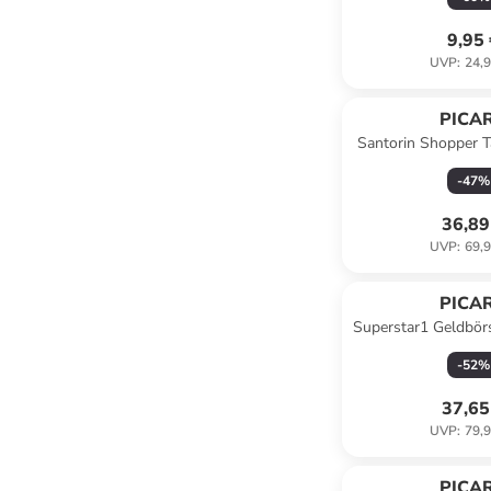
9,95
UVP
:
24,9
PICA
Santorin Shopper T
menth
-
47
%
36,89
UVP
:
69,9
PICA
Superstar1 Geldbör
in cha
-
52
%
37,65
UVP
:
79,9
PICA