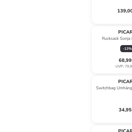
139,0
PICA
Rucksack Sonja 
-
13
%
68,99
UVP
:
79,9
PICA
Switchbag Umhäng
in per
34,95
PICA