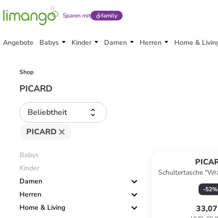
Sparen mit
family
Angebote
Babys
Kinder
Damen
Herren
Home & Livin
Shop
PICARD
Beliebtheit
PICARD
Babys
PICA
Kinder
Schultertasche "Wr
Damen
(B)33 x (H)11 x
-
52
%
Herren
Home & Living
33,07