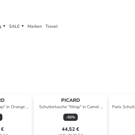
g
SALE
Marken
Travel
RD
PICARD
ap" in Orange -
Schultertasche "Wrap" in Camel -
Paris Schul
 (T)9,5 cm
(B)42 x (H)23 x (T)13,5 cm
-
50
%
 €
44,52 €