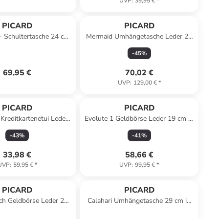
UVP
:
39,95 €
*
PICARD
PICARD
- Schultertasche 24 cm
Mermaid Umhängetasche Leder 25
black) in navy
cm in mentha
-
45
%
69,95 €
70,02 €
UVP
:
129,00 €
*
PICARD
PICARD
Kreditkartenetui Leder
Evolute 1 Geldbörse Leder 19 cm in
 cm in schwarz
gravel
-
43
%
-
41
%
33,98 €
58,66 €
UVP
:
59,95 €
*
UVP
:
99,95 €
*
PICARD
PICARD
ch Geldbörse Leder 23
Calahari Umhängetasche 29 cm in
 in wintersky
cafe