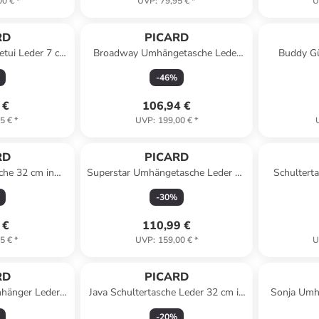
00 €
*
UVP
:
79,95 €
*
U
RD
PICARD
etui Leder 7 cm
Broadway Umhängetasche Leder
Buddy Gü
arz
24 cm in limoncello
-
46
%
 €
106,94 €
5 €
*
UVP
:
199,00 €
*
RD
PICARD
sche 32 cm in
Superstar Umhängetasche Leder 22
Schultert
rz
cm in shark
-
30
%
 €
110,99 €
5 €
*
UVP
:
159,00 €
*
U
RD
PICARD
nhänger Leder 5
Java Schultertasche Leder 32 cm in
Sonja Umh
amel
chai
-
20
%