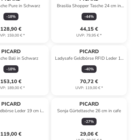
sche Pure in Schwarz
Brasilia Shopper Tasche 24 cm in
white li-k
-
18
%
-
44
%
128,90 €
44,15 €
VP
:
159,00 €
*
UVP
:
79,95 €
*
PICARD
PICARD
che Bali in Schwarz
Ladysafe Geldbörse RFID Leder 18
cm in rot
-
18
%
-
40
%
153,10 €
70,72 €
VP
:
189,00 €
*
UVP
:
119,00 €
*
PICARD
PICARD
ldbörse Leder 19 cm in
Sonja Gürteltasche 26 cm in cafe
rot
-
27
%
119,00 €
29,06 €