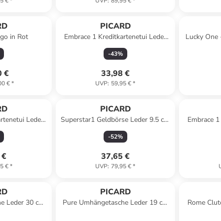
5 €
*
UVP
:
89,95 €
*
RD
PICARD
go in Rot
Embrace 1 Kreditkartenetui Leder
Lucky One 
14 cm in fuchsia-k
(
-
43
%
0 €
33,98 €
00 €
*
UVP
:
59,95 €
*
RD
PICARD
rtenetui Leder
Superstar1 Geldbörse Leder 9.5 cm
Embrace 1 
gravel
in schwarz
14
-
52
%
 €
37,65 €
5 €
*
UVP
:
79,95 €
*
RD
PICARD
e Leder 30 cm
Pure Umhängetasche Leder 19 cm
Rome Clut
i
in ozean
cm