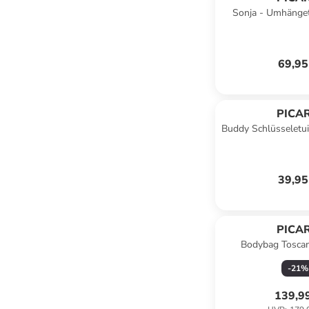
Sonja - Umhänge
(schwarz) in 
69,95
PICA
Buddy Schlüsseletui
cogna
39,95
PICA
Bodybag Toscan
-
21
%
139,9