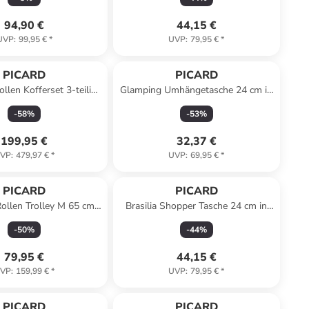
94,90 €
44,15 €
UVP
:
99,95 €
*
UVP
:
79,95 €
*
PICARD
PICARD
llen Kofferset 3-teilig
Glamping Umhängetasche 24 cm in
ehnfalte in black
snake
-
58
%
-
53
%
199,95 €
32,37 €
VP
:
479,97 €
*
UVP
:
69,95 €
*
PICARD
PICARD
ollen Trolley M 65 cm
Brasilia Shopper Tasche 24 cm in
ehnfalte in black
sz-kombi
-
50
%
-
44
%
79,95 €
44,15 €
VP
:
159,99 €
*
UVP
:
79,95 €
*
PICARD
PICARD