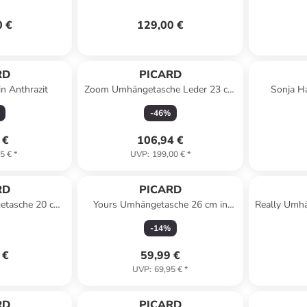
0 €
129,00 €
RD
PICARD
in Anthrazit
Zoom Umhängetasche Leder 23 cm
Sonja H
in mentha
-
46
%
 €
106,94 €
5 €
*
UVP
:
199,00 €
*
RD
PICARD
etasche 20 cm
Yours Umhängetasche 26 cm in
Really Umh
le
ozean
-
14
%
 €
59,99 €
UVP
:
69,95 €
*
RD
PICARD