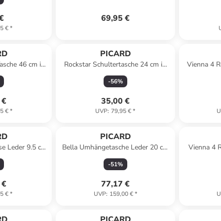
cm
 €
69,95 €
5 €
*
RD
PICARD
asche 46 cm in
Rockstar Schultertasche 24 cm in
Vienna 4 Ro
a
schwarz
mit D
-
56
%
 €
35,00 €
5 €
*
UVP
:
79,95 €
*
U
RD
PICARD
se Leder 9.5 cm
Bella Umhängetasche Leder 20 cm
Vienna 4 R
i
in whisky
mit D
-
51
%
 €
77,17 €
5 €
*
UVP
:
159,00 €
*
U
RD
PICARD