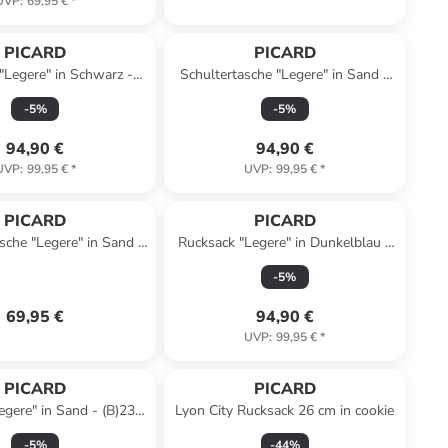
UVP
:
69,95 €
*
PICARD
PICARD
"Legere" in Schwarz -
Schultertasche "Legere" in Sand -
x (H)28 x (T)10 cm
(B)34,5 x (H)25 x (T)14 cm
-
5
%
-
5
%
94,90 €
94,90 €
UVP
:
99,95 €
*
UVP
:
99,95 €
*
PICARD
PICARD
che "Legere" in Sand -
Rucksack "Legere" in Dunkelblau -
x (H)13 x (T)6,5 cm
(B)23 x (H)28 x (T)10 cm
-
5
%
69,95 €
94,90 €
UVP
:
99,95 €
*
PICARD
PICARD
egere" in Sand - (B)23 x
Lyon City Rucksack 26 cm in cookie
)28 x (T)10 cm
-
5
%
-
44
%