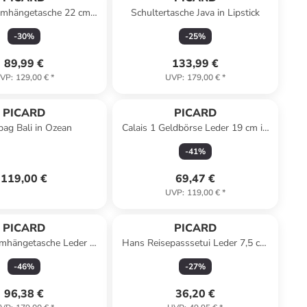
 Umhängetasche 22 cm
Schultertasche Java in Lipstick
warz) in fuchsia
-
30
%
-
25
%
89,99 €
133,99 €
VP
:
129,00 €
*
UVP
:
179,00 €
*
PICARD
PICARD
ag Bali in Ozean
Calais 1 Geldbörse Leder 19 cm in
cement
-
41
%
119,00 €
69,47 €
UVP
:
119,00 €
*
PICARD
PICARD
mhängetasche Leder 20
Hans Reisepasssetui Leder 7,5 cm
cm in lipstick
in anthrazit
-
46
%
-
27
%
96,38 €
36,20 €