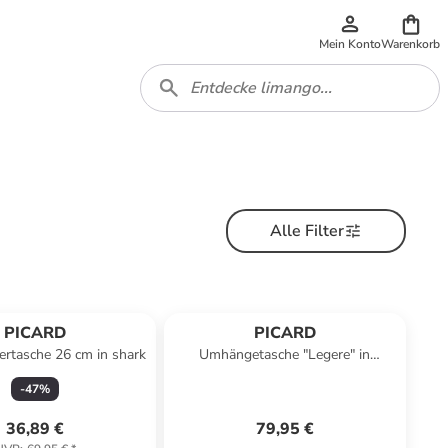
Mein Konto
Warenkorb
Alle Filter
PICARD
PICARD
tertasche 26 cm in shark
Umhängetasche "Legere" in
Dunkelblau - (B)25 x (H)23,5 x
-
47
%
(T)4,5 cm
36,89 €
79,95 €