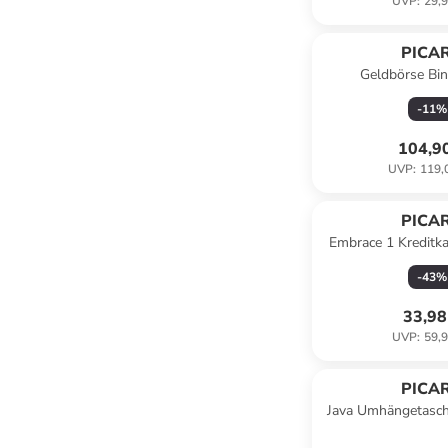
UVP
:
29,9
PICA
Geldbörse Bin
-
11
%
104,9
UVP
:
119,
PICA
Embrace 1 Kreditka
14 cm in 
-
43
%
33,98
UVP
:
59,9
PICA
Java Umhängetasch
in cha